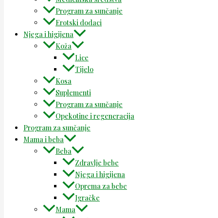
Program za sunčanje
Erotski dodaci
Njega i higijena
Koža
Lice
Tijelo
Kosa
Suplementi
Program za sunčanje
Opekotine i regeneracija
Program za sunčanje
Mama i beba
Beba
Zdravlje bebe
Njega i higijena
Oprema za bebe
Igračke
Mama