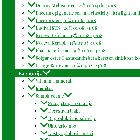
Ducray Melascreen -25% 01/04 do 31/08
Eucerin epigenetic serum i elasticity ultra light flu
Eucerin sun -30% 01/06-31/08
Ladival SUN -20% 01/08-31/08
Noreva Exfoliac -15% 01/08-31/08
Noreva Kerapil -15% 01/08-15/08
Pharmaceris sun -30% 01/05-31/08
Solgar ester C astaxantin beta karoten cink kosa k
Uriage Bariesun -20% 03/08-23/08
Kategorije
Vitamini i minerali
Imunitet
Samoliječenje
Srce, jetra, cirkulacija
Digestivni trakt
Reproduktivno zdravlje
Uho, grlo, nos
Kosti, zglobovi i mišići