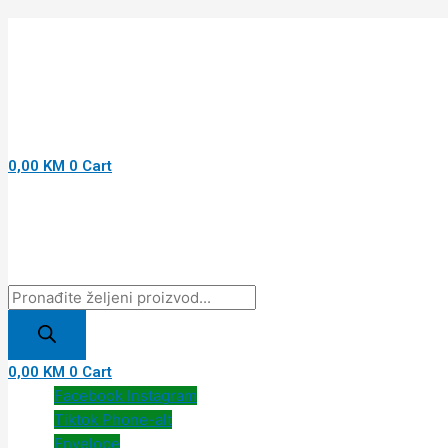
Pređi
Products
Products
Products
NEUROVITAL
na
search
search
search
FORTE
sadržaj
30TBL
količina
0,00
KM
0
Cart
0,00
KM
0
Cart
Facebook
Instagram
Tiktok
Phone-alt
Envelope