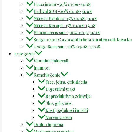
Eucerin sun -30% 01/06-31/08
Ladival SUN -20% 01/08-31/08
Noreva Exfoliac -15% 01/08-31/08
Noreva Kerapil -15% 01/08-15/08
Pharmaceris sun -30% 01/05-31/08
Solgar ester C astaxantin beta karoten cink kosa k
Uriage Bariesun -20% 03/08-23/08
Kategorije
Vitamini i minerali
Imunitet
Samoliječenje
Srce, jetra, cirkulacija
Digestivni trakt
Reproduktivno zdravlje
Uho, grlo, nos
Kosti, zglobovi i mišići
Nervni sistem
Oralna higijena
Medicinska sredstva