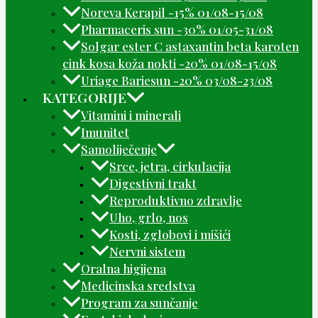
Noreva Kerapil -15% 01/08-15/08
Pharmaceris sun -30% 01/05-31/08
Solgar ester C astaxantin beta karoten
cink kosa koža nokti -20% 01/08-15/08
Uriage Bariesun -20% 03/08-23/08
KATEGORIJE
Vitamini i minerali
Imunitet
Samoliječenje
Srce, jetra, cirkulacija
Digestivni trakt
Reproduktivno zdravlje
Uho, grlo, nos
Kosti, zglobovi i mišići
Nervni sistem
Oralna higijena
Medicinska sredstva
Program za sunčanje