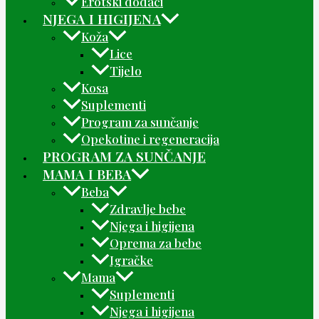
Erotski dodaci
NJEGA I HIGIJENA
Koža
Lice
Tijelo
Kosa
Suplementi
Program za sunčanje
Opekotine i regeneracija
PROGRAM ZA SUNČANJE
MAMA I BEBA
Beba
Zdravlje bebe
Njega i higijena
Oprema za bebe
Igračke
Mama
Suplementi
Njega i higijena