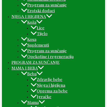
Program za sunčanje
Erotski dodaci
NJEGA I HIGIJENA
Koža
Lice
Tijelo
Kosa
Suplementi
Program za sunčanje
Opekotine i regeneracija
PROGRAM ZA SUNČANJE
MAMA I BEBA
Beba
Zdravlje bebe
Njega i higijena
Oprema za bebe
Igračke
Mama