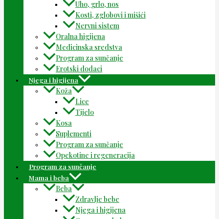
Uho, grlo, nos
Kosti, zglobovi i mišići
Nervni sistem
Oralna higijena
Medicinska sredstva
Program za sunčanje
Erotski dodaci
Njega i higijena
Koža
Lice
Tijelo
Kosa
Suplementi
Program za sunčanje
Opekotine i regeneracija
Program za sunčanje
Mama i beba
Beba
Zdravlje bebe
Njega i higijena