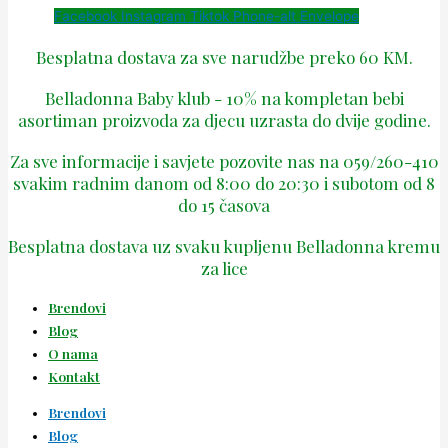
Facebook
Instagram
Tiktok
Phone-alt
Envelope
Besplatna dostava za sve narudžbe preko 60 KM.
Belladonna Baby klub - 10% na kompletan bebi
asortiman proizvoda za djecu uzrasta do dvije godine.
Za sve informacije i savjete pozovite nas na 059/260-410
svakim radnim danom od 8:00 do 20:30 i subotom od 8
do 15 časova
Besplatna dostava uz svaku kupljenu Belladonna kremu
za lice
Brendovi
Blog
O nama
Kontakt
Brendovi
Blog