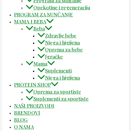
Program za sunčanje
Opekotine i regeneracija
PROGRAM ZA SUNČANJE
MAMA I BEBA
Beba
Zdravlje bebe
Njega i higijena
Oprema za bebe
Igračke
Mama
Suplementi
Njega i higijena
PROTEIN SHOP
Oprema za sportiste
Suplementi za sportiste
NAŠI PROIZVODI
BRENDOVI
BLOG
O NAMA