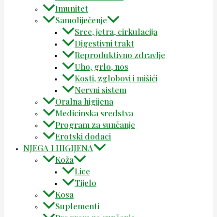
Imunitet
Samoliječenje
Srce, jetra, cirkulacija
Digestivni trakt
Reproduktivno zdravlje
Uho, grlo, nos
Kosti, zglobovi i mišići
Nervni sistem
Oralna higijena
Medicinska sredstva
Program za sunčanje
Erotski dodaci
NJEGA I HIGIJENA
Koža
Lice
Tijelo
Kosa
Suplementi