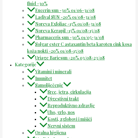
fluid -30%
Eucerin sun -30% 01/06-31/08
Ladival SUN -20% 01/08-31/08
Noreva Exfoliac -15% 01/08-31/08
Noreva Kerapil -15% 01/08-15/08
Pharmaceris sun -30% 01/05-31/08
Solgar ester C astaxantin beta karoten cink kosa
koža nokti -20% 01/08-15/08
Uriage Bariesun -20% 03/08-23/08
Kategorije
Vitamini i minerali
Imunitet
Samoliječenje
Srce, jetra, cirkulacija
Digestivni trakt
Reproduktivno zdravlje
Uho, grlo, nos
Kosti, zglobovi i mišići
Nervni sistem
Oralna higijena