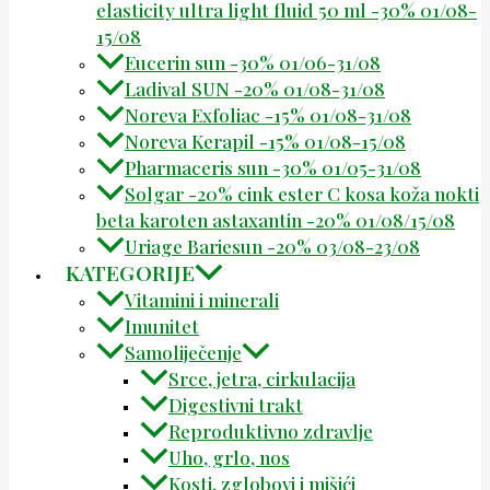
elasticity ultra light fluid 50 ml -30% 01/08-
15/08
Eucerin sun -30% 01/06-31/08
Ladival SUN -20% 01/08-31/08
Noreva Exfoliac -15% 01/08-31/08
Noreva Kerapil -15% 01/08-15/08
Pharmaceris sun -30% 01/05-31/08
Solgar -20% cink ester C kosa koža nokti
beta karoten astaxantin -20% 01/08/15/08
Uriage Bariesun -20% 03/08-23/08
KATEGORIJE
Vitamini i minerali
Imunitet
Samoliječenje
Srce, jetra, cirkulacija
Digestivni trakt
Reproduktivno zdravlje
Uho, grlo, nos
Kosti, zglobovi i mišići