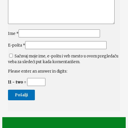
Ime
*
E-pošta
*
Sačuvaj moje ime, e-poštu i veb mesto u ovom pregledaču
veba za sledeći put kada komentarišem.
Please enter an answer in digits:
11 − two =