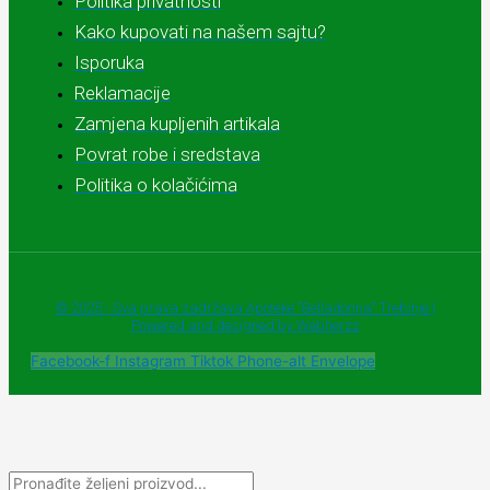
Politika privatnosti
Kako kupovati na našem sajtu?
Isporuka
Reklamacije
Zamjena kupljenih artikala
Povrat robe i sredstava
Politika o kolačićima
© 2025 - Sva prava zadržava Apoteke "Belladonna" Trebinje |
Powered and designed by Webherzz
Facebook-f
Instagram
Tiktok
Phone-alt
Envelope