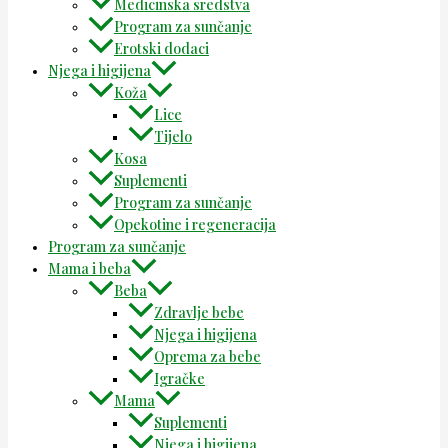
Medicinska sredstva
Program za sunčanje
Erotski dodaci
Njega i higijena
Koža
Lice
Tijelo
Kosa
Suplementi
Program za sunčanje
Opekotine i regeneracija
Program za sunčanje
Mama i beba
Beba
Zdravlje bebe
Njega i higijena
Oprema za bebe
Igračke
Mama
Suplementi
Njega i higijena