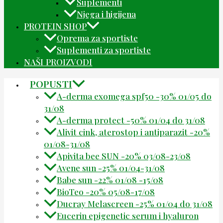
Suplementi
Njega i higijena
PROTEIN SHOP
Oprema za sportiste
Suplementi za sportiste
NAŠI PROIZVODI
POPUSTI
A-derma exomega spf50 -30% 01/05 do
31/08
A-derma protect -50% 01/04 do 31/08
Alivit cink, aterostop i antiparazit -20%
01/08-31/08
Apivita bee SUN -20% 03/08-23/08
Avene sun -25% 01/04-31/08
Babe sun -22% 01/08 -15/08
BioTeo -20% 05/08-17/08
Ducray Melascreen -25% 01/04 do 31/08
Eucerin epigenetic serum i hyaluron