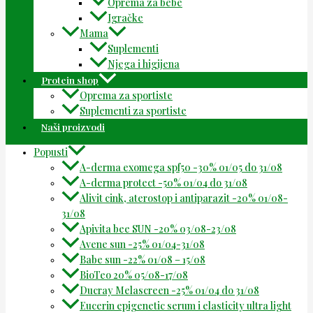
Oprema za bebe
Igračke
Mama
Suplementi
Njega i higijena
Protein shop
Oprema za sportiste
Suplementi za sportiste
Naši proizvodi
Popusti
A-derma exomega spf50 -30% 01/05 do 31/08
A-derma protect -50% 01/04 do 31/08
Alivit cink, aterostop i antiparazit -20% 01/08-
31/08
Apivita bee SUN -20% 03/08-23/08
Avene sun -25% 01/04-31/08
Babe sun -22% 01/08 – 15/08
BioTeo 20% 05/08-17/08
Ducray Melascreen -25% 01/04 do 31/08
Eucerin epigenetic serum i elasticity ultra light