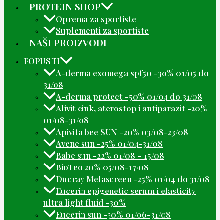
PROTEIN SHOP
Oprema za sportiste
Suplementi za sportiste
NAŠI PROIZVODI
POPUSTI
A-derma exomega spf50 -30% 01/05 do
31/08
A-derma protect -50% 01/04 do 31/08
Alivit cink, aterostop i antiparazit -20%
01/08-31/08
Apivita bee SUN -20% 03/08-23/08
Avene sun -25% 01/04-31/08
Babe sun -22% 01/08 – 15/08
BioTeo 20% 05/08-17/08
Ducray Melascreen -25% 01/04 do 31/08
Eucerin epigenetic serum i elasticity
ultra light fluid -30%
Eucerin sun -30% 01/06-31/08