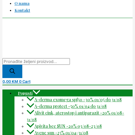
O nama
Kontakt
0,00
KM
0
Cart
Popusti
A-derma exomega spf50 -30% 01/05 do 31/08
A-derma protect -50% 01/04 do 31/08
Alivit cink, aterostop i antiparazit -20% 01/08-
31/08
Apivita bee SUN -20% 03/08-23/08
Avene sun -25% 01/04-31/08