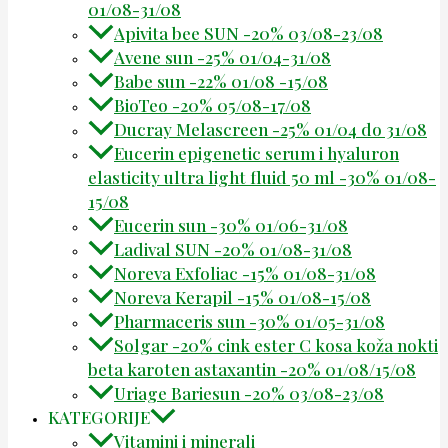
01/08-31/08
Apivita bee SUN -20% 03/08-23/08
Avene sun -25% 01/04-31/08
Babe sun -22% 01/08 -15/08
BioTeo -20% 05/08-17/08
Ducray Melascreen -25% 01/04 do 31/08
Eucerin epigenetic serum i hyaluron
elasticity ultra light fluid 50 ml -30% 01/08-
15/08
Eucerin sun -30% 01/06-31/08
Ladival SUN -20% 01/08-31/08
Noreva Exfoliac -15% 01/08-31/08
Noreva Kerapil -15% 01/08-15/08
Pharmaceris sun -30% 01/05-31/08
Solgar -20% cink ester C kosa koža nokti
beta karoten astaxantin -20% 01/08/15/08
Uriage Bariesun -20% 03/08-23/08
KATEGORIJE
Vitamini i minerali