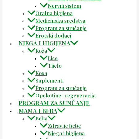
Nervni sistem
Oralna higijena
Medicinska sredstva
Program za sunčanje
Erotski dodaci
NJEGA I HIGIJENA
Koža
Lice
Tijelo
Kosa
Suplementi
Program za sunčanje
Opekotine i regeneracija
PROGRAM ZA SUNČANJE
MAMA I BEBA
Beba
Zdravlje bebe
Njega i higijena