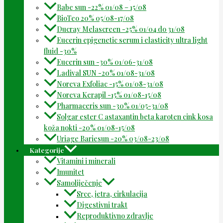
Babe sun -22% 01/08 – 15/08
BioTeo 20% 05/08-17/08
Ducray Melascreen -25% 01/04 do 31/08
Eucerin epigenetic serum i elasticity ultra light
fluid -30%
Eucerin sun -30% 01/06-31/08
Ladival SUN -20% 01/08-31/08
Noreva Exfoliac -15% 01/08-31/08
Noreva Kerapil -15% 01/08-15/08
Pharmaceris sun -30% 01/05-31/08
Solgar ester C astaxantin beta karoten cink kosa
koža nokti -20% 01/08-15/08
Uriage Bariesun -20% 03/08-23/08
Kategorije
Vitamini i minerali
Imunitet
Samoliječenje
Srce, jetra, cirkulacija
Digestivni trakt
Reproduktivno zdravlje