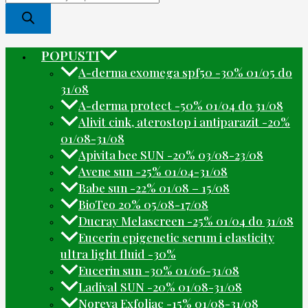
POPUSTI
A-derma exomega spf50 -30% 01/05 do
31/08
A-derma protect -50% 01/04 do 31/08
Alivit cink, aterostop i antiparazit -20%
01/08-31/08
Apivita bee SUN -20% 03/08-23/08
Avene sun -25% 01/04-31/08
Babe sun -22% 01/08 – 15/08
BioTeo 20% 05/08-17/08
Ducray Melascreen -25% 01/04 do 31/08
Eucerin epigenetic serum i elasticity
ultra light fluid -30%
Eucerin sun -30% 01/06-31/08
Ladival SUN -20% 01/08-31/08
Noreva Exfoliac -15% 01/08-31/08