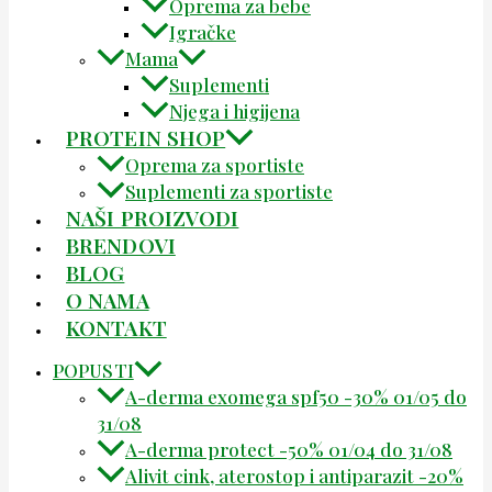
Oprema za bebe
Igračke
Mama
Suplementi
Njega i higijena
PROTEIN SHOP
Oprema za sportiste
Suplementi za sportiste
NAŠI PROIZVODI
BRENDOVI
BLOG
O NAMA
KONTAKT
POPUSTI
A-derma exomega spf50 -30% 01/05 do
31/08
A-derma protect -50% 01/04 do 31/08
Alivit cink, aterostop i antiparazit -20%