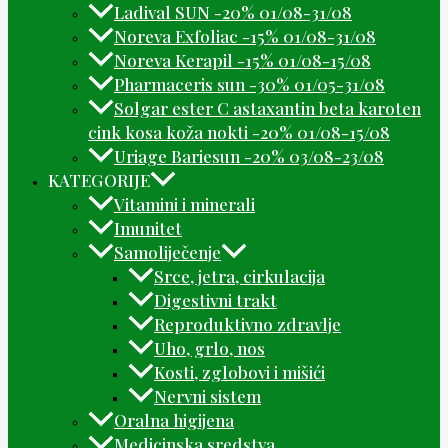
Ladival SUN -20% 01/08-31/08
Noreva Exfoliac -15% 01/08-31/08
Noreva Kerapil -15% 01/08-15/08
Pharmaceris sun -30% 01/05-31/08
Solgar ester C astaxantin beta karoten
cink kosa koža nokti -20% 01/08-15/08
Uriage Bariesun -20% 03/08-23/08
KATEGORIJE
Vitamini i minerali
Imunitet
Samoliječenje
Srce, jetra, cirkulacija
Digestivni trakt
Reproduktivno zdravlje
Uho, grlo, nos
Kosti, zglobovi i mišići
Nervni sistem
Oralna higijena
Medicinska sredstva