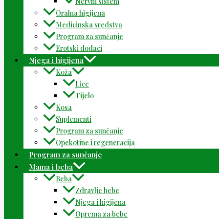
Nervni sistem
Oralna higijena
Medicinska sredstva
Program za sunčanje
Erotski dodaci
Njega i higijena
Koža
Lice
Tijelo
Kosa
Suplementi
Program za sunčanje
Opekotine i regeneracija
Program za sunčanje
Mama i beba
Beba
Zdravlje bebe
Njega i higijena
Oprema za bebe