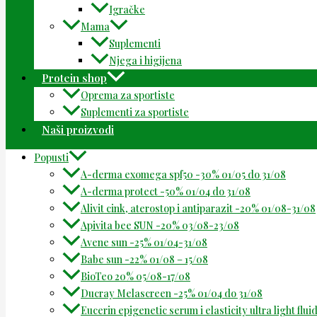
Igračke
Mama
Suplementi
Njega i higijena
Protein shop
Oprema za sportiste
Suplementi za sportiste
Naši proizvodi
Popusti
A-derma exomega spf50 -30% 01/05 do 31/08
A-derma protect -50% 01/04 do 31/08
Alivit cink, aterostop i antiparazit -20% 01/08-31/08
Apivita bee SUN -20% 03/08-23/08
Avene sun -25% 01/04-31/08
Babe sun -22% 01/08 – 15/08
BioTeo 20% 05/08-17/08
Ducray Melascreen -25% 01/04 do 31/08
Eucerin epigenetic serum i elasticity ultra light flu