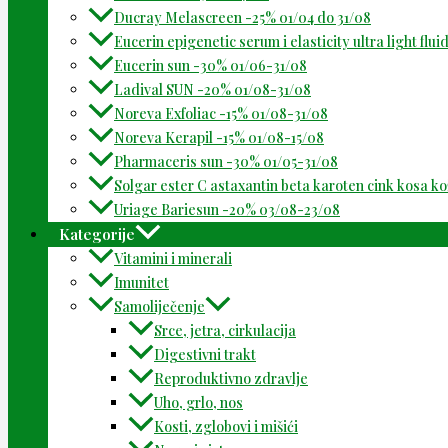
Ducray Melascreen -25% 01/04 do 31/08
Eucerin epigenetic serum i elasticity ultra light flu
Eucerin sun -30% 01/06-31/08
Ladival SUN -20% 01/08-31/08
Noreva Exfoliac -15% 01/08-31/08
Noreva Kerapil -15% 01/08-15/08
Pharmaceris sun -30% 01/05-31/08
Solgar ester C astaxantin beta karoten cink kosa k
Uriage Bariesun -20% 03/08-23/08
Kategorije
Vitamini i minerali
Imunitet
Samoliječenje
Srce, jetra, cirkulacija
Digestivni trakt
Reproduktivno zdravlje
Uho, grlo, nos
Kosti, zglobovi i mišići