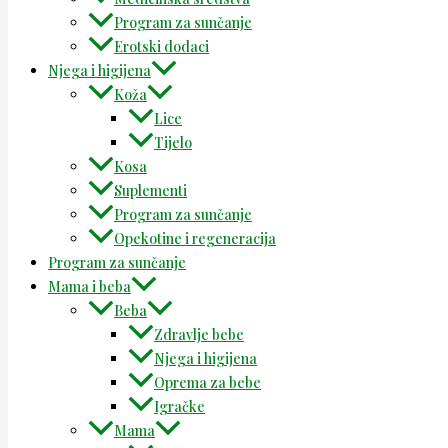
Program za sunčanje
Erotski dodaci
Njega i higijena
Koža
Lice
Tijelo
Kosa
Suplementi
Program za sunčanje
Opekotine i regeneracija
Program za sunčanje
Mama i beba
Beba
Zdravlje bebe
Njega i higijena
Oprema za bebe
Igračke
Mama