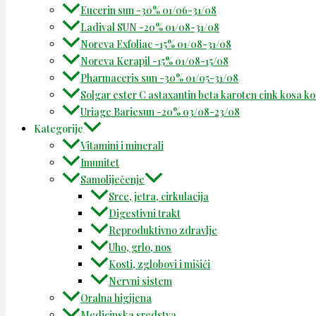
Eucerin sun -30% 01/06-31/08
Ladival SUN -20% 01/08-31/08
Noreva Exfoliac -15% 01/08-31/08
Noreva Kerapil -15% 01/08-15/08
Pharmaceris sun -30% 01/05-31/08
Solgar ester C astaxantin beta karoten cink kosa k
Uriage Bariesun -20% 03/08-23/08
Kategorije
Vitamini i minerali
Imunitet
Samoliječenje
Srce, jetra, cirkulacija
Digestivni trakt
Reproduktivno zdravlje
Uho, grlo, nos
Kosti, zglobovi i mišići
Nervni sistem
Oralna higijena
Medicinska sredstva