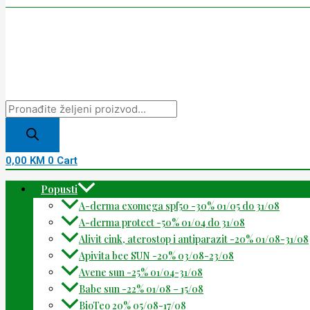
0,00
KM
0
Cart
Popusti
A-derma exomega spf50 -30% 01/05 do 31/08
A-derma protect -50% 01/04 do 31/08
Alivit cink, aterostop i antiparazit -20% 01/08-31/08
Apivita bee SUN -20% 03/08-23/08
Avene sun -25% 01/04-31/08
Babe sun -22% 01/08 – 15/08
BioTeo 20% 05/08-17/08