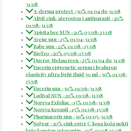
31/08
A-derma protect -50% 01/04 do 31/08
Alivit cink, aterostop i antiparazit -20%
01/08-31/08
Apivita bee SUN -20% 03/08-23/08
Avene sun -25% 01/04-31/08
Babe sun -22% 01/08 -15/08
BioTeo -20% 05/08-17/08
Ducray Melascreen -25% 01/04 do 31/08
Eucerin epigenetic serum i hyaluron
elasticity ultra light fluid 50 ml -30% 01/08-
15/08
Eucerin sun -30% 01/06-31/08
Ladival SUN -20% 01/08-31/08
Noreva Exfoliac -15% 01/08-31/08
Noreva Kerapil -15% 01/08-15/08
Pharmaceris sun -30% 01/05-31/08
Solgar -20% cink ester C kosa koža nokti
beta karoten astaxantin -20% 01/08/15/08