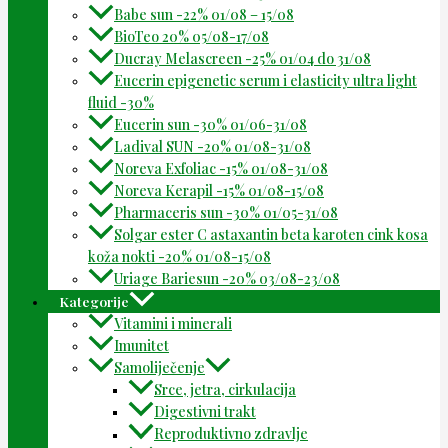
Babe sun -22% 01/08 – 15/08
BioTeo 20% 05/08-17/08
Ducray Melascreen -25% 01/04 do 31/08
Eucerin epigenetic serum i elasticity ultra light
fluid -30%
Eucerin sun -30% 01/06-31/08
Ladival SUN -20% 01/08-31/08
Noreva Exfoliac -15% 01/08-31/08
Noreva Kerapil -15% 01/08-15/08
Pharmaceris sun -30% 01/05-31/08
Solgar ester C astaxantin beta karoten cink kosa
koža nokti -20% 01/08-15/08
Uriage Bariesun -20% 03/08-23/08
Kategorije
Vitamini i minerali
Imunitet
Samoliječenje
Srce, jetra, cirkulacija
Digestivni trakt
Reproduktivno zdravlje