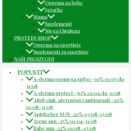
Oprema za bebe
Igračke
Mama
Suplementi
Njega i higijena
PROTEIN SHOP
Oprema za sportiste
Suplementi za sportiste
NAŠI PROIZVODI
POPUSTI
A-derma exomega spf50 -30% 01/05 do
31/08
A-derma protect -50% 01/04 do 31/08
Alivit cink, aterostop i antiparazit -20%
01/08-31/08
Apivita bee SUN -20% 03/08-23/08
Avene sun -25% 01/04-31/08
Babe sun -22% 01/08 -15/08