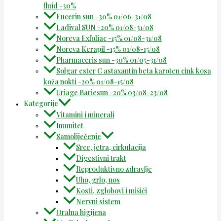
fluid -30%
Eucerin sun -30% 01/06-31/08
Ladival SUN -20% 01/08-31/08
Noreva Exfoliac -15% 01/08-31/08
Noreva Kerapil -15% 01/08-15/08
Pharmaceris sun -30% 01/05-31/08
Solgar ester C astaxantin beta karoten cink kosa
koža nokti -20% 01/08-15/08
Uriage Bariesun -20% 03/08-23/08
Kategorije
Vitamini i minerali
Imunitet
Samoliječenje
Srce, jetra, cirkulacija
Digestivni trakt
Reproduktivno zdravlje
Uho, grlo, nos
Kosti, zglobovi i mišići
Nervni sistem
Oralna higijena