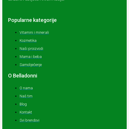
Popularne kategorije
Vitamini i minerali
Kozmetika
Naši proizvodi
Mama i beba
Samoliječenje
O Belladonni
O nama
Naš tim
Blog
Kontakt
Svi brendovi