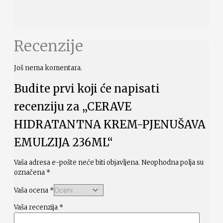
Recenzije
Još nema komentara.
Budite prvi koji će napisati
recenziju za „CERAVE
HIDRATANTNA KREM-PJENUŠAVA
EMULZIJA 236ML“
Vaša adresa e-pošte neće biti objavljena.
Neophodna polja su
označena
*
Vaša ocena
*
Vaša recenzija
*