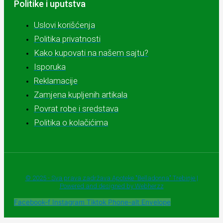
Politike i uputstva
Uslovi korišćenja
Politika privatnosti
Kako kupovati na našem sajtu?
Isporuka
Reklamacije
Zamjena kupljenih artikala
Povrat robe i sredstava
Politika o kolačićima
© 2025 - Sva prava zadržava Apoteke "Belladonna" Trebinje |
Powered and designed by Webherzz
Facebook-f
Instagram
Tiktok
Phone-alt
Envelope