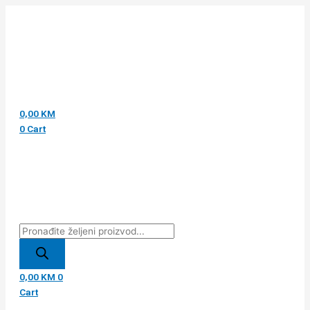
Pređi
Products
Products
Products
CERAVE
na
search
search
search
HIDRATANTNA
sadržaj
KREM-
PJENUŠAVA
EMULZIJA
236ML
količina
0,00
KM
0
Cart
0,00
KM
0
Cart