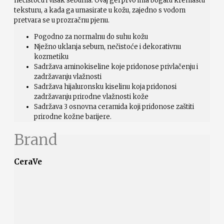
nečistoću i višak sebuma. Ovaj gel prvo ima bogatu kremastu
teksturu, a kada ga umasirate u kožu, zajedno s vodom
pretvara se u prozračnu pjenu.
Pogodno za normalnu do suhu kožu
Nježno uklanja sebum, nečistoće i dekorativnu
kozmetiku
Sadržava aminokiseline koje pridonose privlačenju i
zadržavanju vlažnosti
Sadržava hijaluronsku kiselinu koja pridonosi
zadržavanju prirodne vlažnosti kože
Sadržava 3 osnovna ceramida koji pridonose zaštiti
prirodne kožne barijere.
Brand
CeraVe