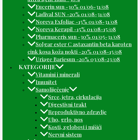
Eucerin sun -30% 01/06-31/08
Ladival SUN -20% 01/08-31/08
Noreva Exfoliac -15% 01/08-31/08
Noreva Kerapil -15% 01/08-15/08
Pharmaceris sun -30% 01/05-31/08
Solgar ester C astaxantin beta karoten
cink kosa koža nokti -20% 01/08-15/08
Uriage Bariesun -20% 03/08-23/08
KATEGORIJE
Vitamini i minerali
Imunitet
Samoliječenje
Srce, jetra, cirkulacija
Digestivni trakt
Reproduktivno zdravlje
Uho, grlo, nos
Kosti, zglobovi i mišići
Nervni sistem