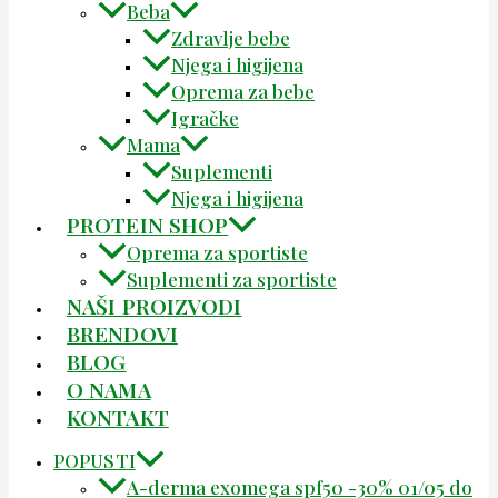
Beba
Zdravlje bebe
Njega i higijena
Oprema za bebe
Igračke
Mama
Suplementi
Njega i higijena
PROTEIN SHOP
Oprema za sportiste
Suplementi za sportiste
NAŠI PROIZVODI
BRENDOVI
BLOG
O NAMA
KONTAKT
POPUSTI
A-derma exomega spf50 -30% 01/05 do