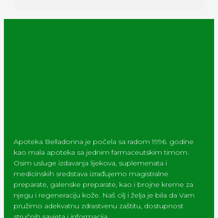
Apoteka Belladonna je počela sa radom 1996. godine
kao mala apoteka sa jednim farmaceutskim timom.
Osim usluge izdavanja lijekova, suplemenata i
medicinskih sredstava izrađujemo magistralne
preparate, galenske preparate, kao i brojne kreme za
njegu i regeneraciju kože. Naš cilj i želja je bila da Vam
pružimo adekvatnu zdrastvenu zaštitu, dostupnost
stručnih savjeta i informacija.