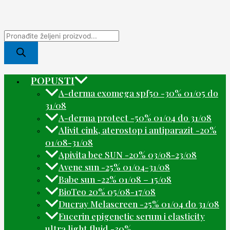
POPUSTI
A-derma exomega spf50 -30% 01/05 do
31/08
A-derma protect -50% 01/04 do 31/08
Alivit cink, aterostop i antiparazit -20%
01/08-31/08
Apivita bee SUN -20% 03/08-23/08
Avene sun -25% 01/04-31/08
Babe sun -22% 01/08 – 15/08
BioTeo 20% 05/08-17/08
Ducray Melascreen -25% 01/04 do 31/08
Eucerin epigenetic serum i elasticity
ultra light fluid -30%