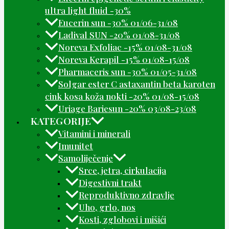
ultra light fluid -30%
Eucerin sun -30% 01/06-31/08
Ladival SUN -20% 01/08-31/08
Noreva Exfoliac -15% 01/08-31/08
Noreva Kerapil -15% 01/08-15/08
Pharmaceris sun -30% 01/05-31/08
Solgar ester C astaxantin beta karoten
cink kosa koža nokti -20% 01/08-15/08
Uriage Bariesun -20% 03/08-23/08
KATEGORIJE
Vitamini i minerali
Imunitet
Samoliječenje
Srce, jetra, cirkulacija
Digestivni trakt
Reproduktivno zdravlje
Uho, grlo, nos
Kosti, zglobovi i mišići