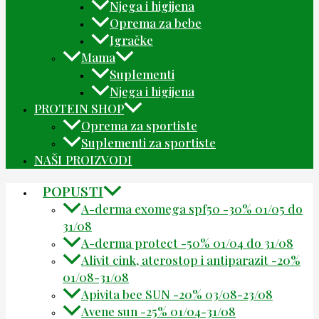
Njega i higijena
Oprema za bebe
Igračke
Mama
Suplementi
Njega i higijena
PROTEIN SHOP
Oprema za sportiste
Suplementi za sportiste
NAŠI PROIZVODI
POPUSTI
A-derma exomega spf50 -30% 01/05 do
31/08
A-derma protect -50% 01/04 do 31/08
Alivit cink, aterostop i antiparazit -20%
01/08-31/08
Apivita bee SUN -20% 03/08-23/08
Avene sun -25% 01/04-31/08