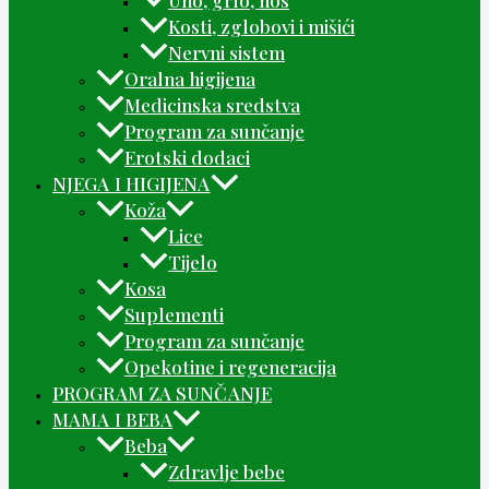
Uho, grlo, nos
Kosti, zglobovi i mišići
Nervni sistem
Oralna higijena
Medicinska sredstva
Program za sunčanje
Erotski dodaci
NJEGA I HIGIJENA
Koža
Lice
Tijelo
Kosa
Suplementi
Program za sunčanje
Opekotine i regeneracija
PROGRAM ZA SUNČANJE
MAMA I BEBA
Beba
Zdravlje bebe