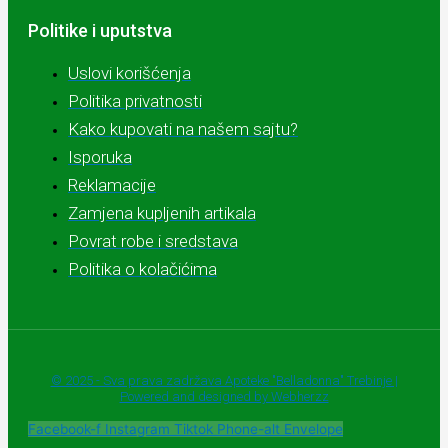
Politike i uputstva
Uslovi korišćenja
Politika privatnosti
Kako kupovati na našem sajtu?
Isporuka
Reklamacije
Zamjena kupljenih artikala
Povrat robe i sredstava
Politika o kolačićima
© 2025 - Sva prava zadržava Apoteke "Belladonna" Trebinje |
Powered and designed by Webherzz
Facebook-f
Instagram
Tiktok
Phone-alt
Envelope