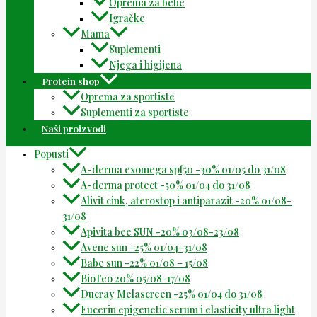
Oprema za bebe
Igračke
Mama
Suplementi
Njega i higijena
Protein shop
Oprema za sportiste
Suplementi za sportiste
Naši proizvodi
Popusti
A-derma exomega spf50 -30% 01/05 do 31/08
A-derma protect -50% 01/04 do 31/08
Alivit cink, aterostop i antiparazit -20% 01/08-
31/08
Apivita bee SUN -20% 03/08-23/08
Avene sun -25% 01/04-31/08
Babe sun -22% 01/08 – 15/08
BioTeo 20% 05/08-17/08
Ducray Melascreen -25% 01/04 do 31/08
Eucerin epigenetic serum i elasticity ultra light