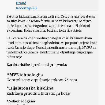
Brand
Recenzije (0)
Zaštitna hidratantna krema za tijelo. Celodnevna hidratacija
za suvu kožu. Posebno formulisana za hidrataciju osetljive
kože koja je suva. Pogodno i za upotrebu na koži sklonoj
ekcemima. Hidrira zaštitnu barijeru kože lica i tijela.
Sa 3 ceramida koji prirodno postoje u koži i hijaluronskom
kiselinom, sastojcima neophodnima za potporu barijere kože
i zadržavanje vlage. Koristi patentiranu tehnologiju MVE® za
nadoknadu ceramida i kontrolisano otpuštanje dugotrajne
hidratacije.
Karakteristike i prednosti proizvoda:
*MVE tehnologija
Kontrolisano otpuštanje tokom 24 sata.
*Hijaluronska kiselina
Zadržava prirodnu hidrataciju kože.
*Nekomedogeno