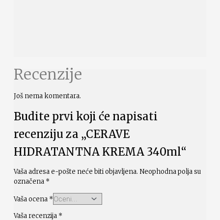
Recenzije
Još nema komentara.
Budite prvi koji će napisati
recenziju za „CERAVE
HIDRATANTNA KREMA 340ml“
Vaša adresa e-pošte neće biti objavljena.
Neophodna polja su
označena
*
Vaša ocena
*
Vaša recenzija
*