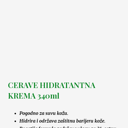
CERAVE HIDRATANTNA
KREMA 340ml
Pogodno za suvu kožu.
Hidrira i održava zaštitnu barijeru kože.