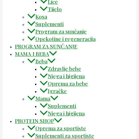
Lice
Tijelo
Kosa
Suplementi
Program za sunčanje
Opekotine i regeneracija
PROGRAM ZA SUNČANJE
MAMA I BEBA
Beba
Zdravlje bebe
Njega i higijena
Oprema za bebe
Igračke
Mama
Suplementi
Njega i higijena
PROTEIN SHOP
Oprema za sportiste
Suplementi za sportiste