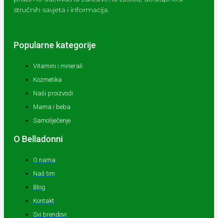
stručnih savjeta i informacija.
Popularne kategorije
Vitamini i minerali
Kozmetika
Naši proizvodi
Mama i beba
Samoliječenje
O Belladonni
O nama
Naš tim
Blog
Kontakt
Svi brendovi