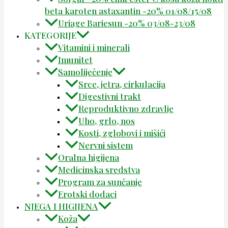
beta karoten astaxantin -20% 01/08/15/08
Uriage Bariesun -20% 03/08-23/08
KATEGORIJE
Vitamini i minerali
Imunitet
Samoliječenje
Srce, jetra, cirkulacija
Digestivni trakt
Reproduktivno zdravlje
Uho, grlo, nos
Kosti, zglobovi i mišići
Nervni sistem
Oralna higijena
Medicinska sredstva
Program za sunčanje
Erotski dodaci
NJEGA I HIGIJENA
Koža