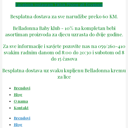
Facebook
Instagram
Tiktok
Phone-alt
Envelope
Besplatna dostava za sve narudžbe preko 60 KM.
Belladonna Baby klub - 10% na kompletan bebi
asortiman proizvoda za djecu uzrasta do dvije godine.
Za sve informacije i savjete pozovite nas na 059/260-410
svakim radnim danom od 8:00 do 20:30 i subotom od 8
do 15 časova
Besplatna dostava uz svaku kupljenu Belladonna kremu
za lice
Brendovi
Blog
O nama
Kontakt
Brendovi
Blog