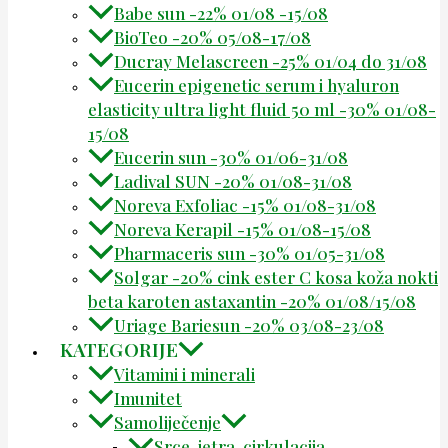
Babe sun -22% 01/08 -15/08
BioTeo -20% 05/08-17/08
Ducray Melascreen -25% 01/04 do 31/08
Eucerin epigenetic serum i hyaluron
elasticity ultra light fluid 50 ml -30% 01/08-
15/08
Eucerin sun -30% 01/06-31/08
Ladival SUN -20% 01/08-31/08
Noreva Exfoliac -15% 01/08-31/08
Noreva Kerapil -15% 01/08-15/08
Pharmaceris sun -30% 01/05-31/08
Solgar -20% cink ester C kosa koža nokti
beta karoten astaxantin -20% 01/08/15/08
Uriage Bariesun -20% 03/08-23/08
KATEGORIJE
Vitamini i minerali
Imunitet
Samoliječenje
Srce, jetra, cirkulacija