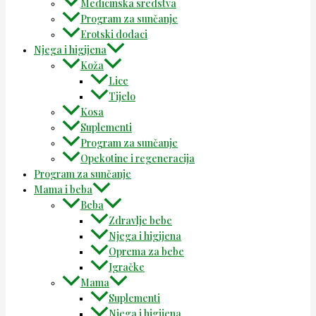
Medicinska sredstva
Program za sunčanje
Erotski dodaci
Njega i higijena
Koža
Lice
Tijelo
Kosa
Suplementi
Program za sunčanje
Opekotine i regeneracija
Program za sunčanje
Mama i beba
Beba
Zdravlje bebe
Njega i higijena
Oprema za bebe
Igračke
Mama
Suplementi
Njega i higijena