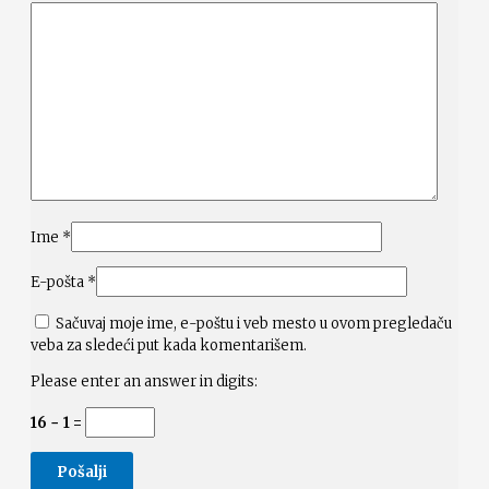
Ime
*
E-pošta
*
Sačuvaj moje ime, e-poštu i veb mesto u ovom pregledaču
veba za sledeći put kada komentarišem.
Please enter an answer in digits:
16 − 1 =