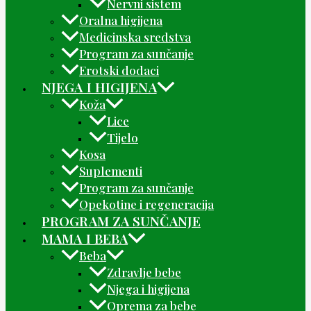
Nervni sistem
Oralna higijena
Medicinska sredstva
Program za sunčanje
Erotski dodaci
NJEGA I HIGIJENA
Koža
Lice
Tijelo
Kosa
Suplementi
Program za sunčanje
Opekotine i regeneracija
PROGRAM ZA SUNČANJE
MAMA I BEBA
Beba
Zdravlje bebe
Njega i higijena
Oprema za bebe