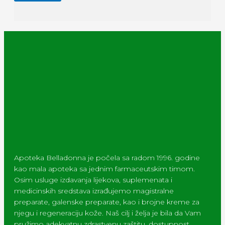
Apoteka Belladonna je počela sa radom 1996. godine
kao mala apoteka sa jednim farmaceutskim timom.
Osim usluge izdavanja lijekova, suplemenata i
medicinskih sredstava izrađujemo magistralne
preparate, galenske preparate, kao i brojne kreme za
njegu i regeneraciju kože. Naš cilj i želja je bila da Vam
pružimo adekvatnu zdrastvenu zaštitu, dostupnost