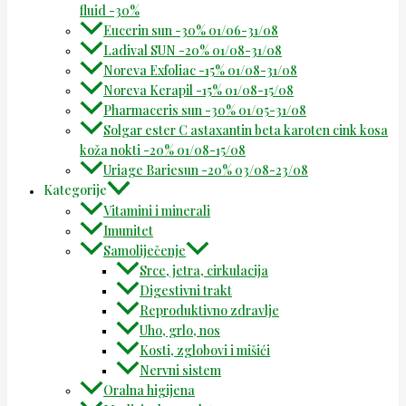
fluid -30%
Eucerin sun -30% 01/06-31/08
Ladival SUN -20% 01/08-31/08
Noreva Exfoliac -15% 01/08-31/08
Noreva Kerapil -15% 01/08-15/08
Pharmaceris sun -30% 01/05-31/08
Solgar ester C astaxantin beta karoten cink kosa
koža nokti -20% 01/08-15/08
Uriage Bariesun -20% 03/08-23/08
Kategorije
Vitamini i minerali
Imunitet
Samoliječenje
Srce, jetra, cirkulacija
Digestivni trakt
Reproduktivno zdravlje
Uho, grlo, nos
Kosti, zglobovi i mišići
Nervni sistem
Oralna higijena