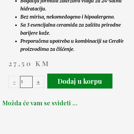
Bogatija formula zadržava vlagu za 24-satnu
hidrataciju.
Bez mirisa, nekomedogeno i hipoalergeno.
Sa 3 esencijalna ceramida za zaštitu prirodne
barijere kože.
Preporučena upotreba u kombinaciji sa CeraVe
proizvodima za čišćenje.
27,50
KM
Dodaj u korpu
-
+
Možda će vam se svideti …