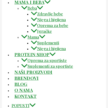
MAMA I BEBA
Beba
Zdravlje bebe
Njega i higijena
Oprema za bebe
Igračke
Mama
Suplementi
Njega i higijena
PROTEIN SHOP
Oprema za sportiste
Suplementi za sportiste
NAŠI PROIZVODI
BRENDOVI
BLOG
O NAMA
KONTAKT
POPUSTI