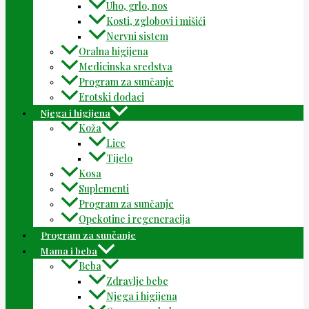
Uho, grlo, nos
Kosti, zglobovi i mišići
Nervni sistem
Oralna higijena
Medicinska sredstva
Program za sunčanje
Erotski dodaci
Njega i higijena
Koža
Lice
Tijelo
Kosa
Suplementi
Program za sunčanje
Opekotine i regeneracija
Program za sunčanje
Mama i beba
Beba
Zdravlje bebe
Njega i higijena