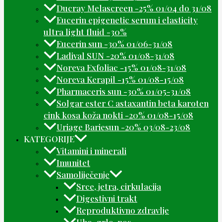
Ducray Melascreen -25% 01/04 do 31/08
Eucerin epigenetic serum i elasticity
ultra light fluid -30%
Eucerin sun -30% 01/06-31/08
Ladival SUN -20% 01/08-31/08
Noreva Exfoliac -15% 01/08-31/08
Noreva Kerapil -15% 01/08-15/08
Pharmaceris sun -30% 01/05-31/08
Solgar ester C astaxantin beta karoten
cink kosa koža nokti -20% 01/08-15/08
Uriage Bariesun -20% 03/08-23/08
KATEGORIJE
Vitamini i minerali
Imunitet
Samoliječenje
Srce, jetra, cirkulacija
Digestivni trakt
Reproduktivno zdravlje