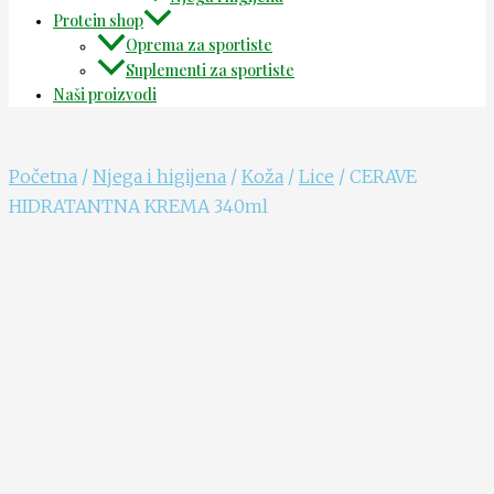
Protein shop
Oprema za sportiste
Suplementi za sportiste
Naši proizvodi
Početna
/
Njega i higijena
/
Koža
/
Lice
/ CERAVE
HIDRATANTNA KREMA 340ml