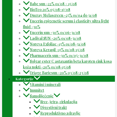
Babe sun -22% 01/08 – 15/08
BioTeo 20% 05/08-17/08
Ducray Melascreen -25% 01/04 do 31/08
Eucerin epigenetic serum i elasticity ultra light
fluid -30%
Eucerin sun -30% 01/06-31/08
Ladival SUN -20% 01/08-31/08
Noreva Exfoliac -15% 01/08-31/08
Noreva Kerapil -15% 01/08-15/08
Pharmaceris sun -30% 01/05-31/08
Solgar ester C astaxantin beta karoten cink kosa
koža nokti -20% 01/08-15/08
Uriage Bariesun -20% 03/08-23/08
Kategorije
Vitamini i minerali
Imunitet
Samoliječenje
Srce, jetra, cirkulacija
Digestivni trakt
Reproduktivno zdravlje