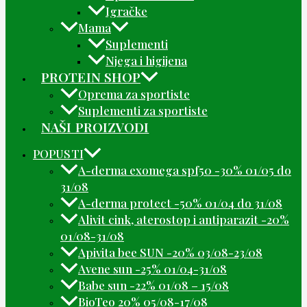
Igračke
Mama
Suplementi
Njega i higijena
PROTEIN SHOP
Oprema za sportiste
Suplementi za sportiste
NAŠI PROIZVODI
POPUSTI
A-derma exomega spf50 -30% 01/05 do
31/08
A-derma protect -50% 01/04 do 31/08
Alivit cink, aterostop i antiparazit -20%
01/08-31/08
Apivita bee SUN -20% 03/08-23/08
Avene sun -25% 01/04-31/08
Babe sun -22% 01/08 – 15/08
BioTeo 20% 05/08-17/08