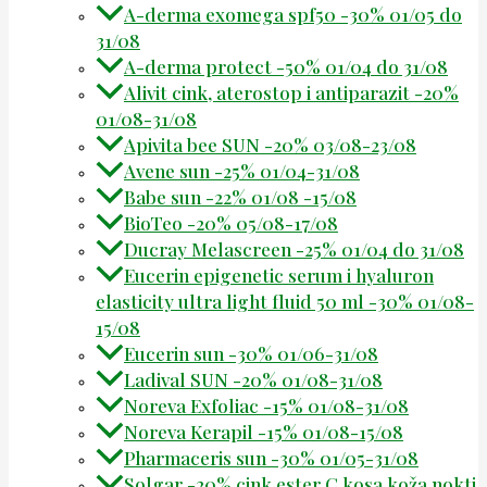
A-derma exomega spf50 -30% 01/05 do
31/08
A-derma protect -50% 01/04 do 31/08
Alivit cink, aterostop i antiparazit -20%
01/08-31/08
Apivita bee SUN -20% 03/08-23/08
Avene sun -25% 01/04-31/08
Babe sun -22% 01/08 -15/08
BioTeo -20% 05/08-17/08
Ducray Melascreen -25% 01/04 do 31/08
Eucerin epigenetic serum i hyaluron
elasticity ultra light fluid 50 ml -30% 01/08-
15/08
Eucerin sun -30% 01/06-31/08
Ladival SUN -20% 01/08-31/08
Noreva Exfoliac -15% 01/08-31/08
Noreva Kerapil -15% 01/08-15/08
Pharmaceris sun -30% 01/05-31/08
Solgar -20% cink ester C kosa koža nokti