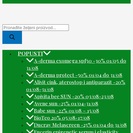
POPUSTI
A-derma exomega spf50 -30% 01/05 do
31/08
A-derma protect -50% 01/04 do 31/08
Alivit cink, aterostop i antiparazit -20%
01/08-31/08
Apivita bee SUN -20% 03/08-23/08
Avene sun -25% 01/04-31/08
Babe sun -22% 01/08 – 15/08
BioTeo 20% 05/08-17/08
Ducray Melascreen -25% 01/04 do 31/08
Eucerin epigenetic serum i elasticity