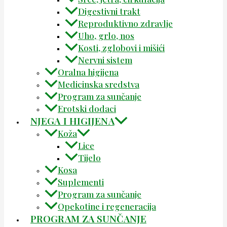
Digestivni trakt
Reproduktivno zdravlje
Uho, grlo, nos
Kosti, zglobovi i mišići
Nervni sistem
Oralna higijena
Medicinska sredstva
Program za sunčanje
Erotski dodaci
NJEGA I HIGIJENA
Koža
Lice
Tijelo
Kosa
Suplementi
Program za sunčanje
Opekotine i regeneracija
PROGRAM ZA SUNČANJE