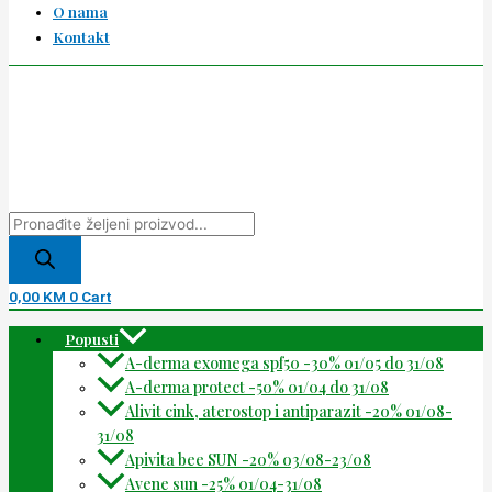
O nama
Kontakt
0,00
KM
0
Cart
Popusti
A-derma exomega spf50 -30% 01/05 do 31/08
A-derma protect -50% 01/04 do 31/08
Alivit cink, aterostop i antiparazit -20% 01/08-
31/08
Apivita bee SUN -20% 03/08-23/08
Avene sun -25% 01/04-31/08