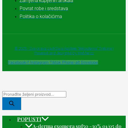
Zamjena kupljenih artikala
Povrat robe i sredstava
Politika o kolačićima
© 2025 - Sva prava zadržava Apoteke "Belladonna" Trebinje |
Powered and designed by Webherzz
Facebook-f
Instagram
Tiktok
Phone-alt
Envelope
POPUSTI
A-derma exomega spf50 -30% 01/05 do