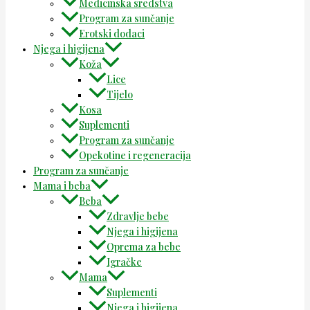
Medicinska sredstva
Program za sunčanje
Erotski dodaci
Njega i higijena
Koža
Lice
Tijelo
Kosa
Suplementi
Program za sunčanje
Opekotine i regeneracija
Program za sunčanje
Mama i beba
Beba
Zdravlje bebe
Njega i higijena
Oprema za bebe
Igračke
Mama
Suplementi
Njega i higijena