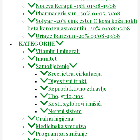
Noreva Kerapil -15% 01/08-15/08
Pharmaceris sun -30% 01/05-31/08
Solgar -20% cink ester C kosa koža nokti
beta karoten astaxantin -20% 01/08/15/08
Uriage Bariesun -20% 03/08-23/08
KATEGORIJE
Vitamini i minerali
Imunitet
Samoliječenje
Srce, jetra, cirkulacija
Digestivni trakt
Reproduktivno zdravlje
Uho, grlo, nos
Kosti, zglobovi i mišići
Nervni sistem
Oralna higijena
Medicinska sredstva
Program za sunčanje