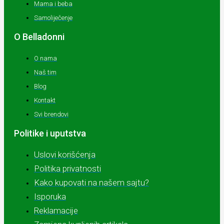
Mama i beba
Samoliječenje
O Belladonni
O nama
Naš tim
Blog
Kontakt
Svi brendovi
Politike i uputstva
Uslovi korišćenja
Politika privatnosti
Kako kupovati na našem sajtu?
Isporuka
Reklamacije