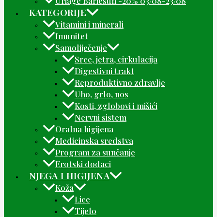
Uriage Bariesun -20% 03/08-23/08
KATEGORIJE
Vitamini i minerali
Imunitet
Samoliječenje
Srce, jetra, cirkulacija
Digestivni trakt
Reproduktivno zdravlje
Uho, grlo, nos
Kosti, zglobovi i mišići
Nervni sistem
Oralna higijena
Medicinska sredstva
Program za sunčanje
Erotski dodaci
NJEGA I HIGIJENA
Koža
Lice
Tijelo