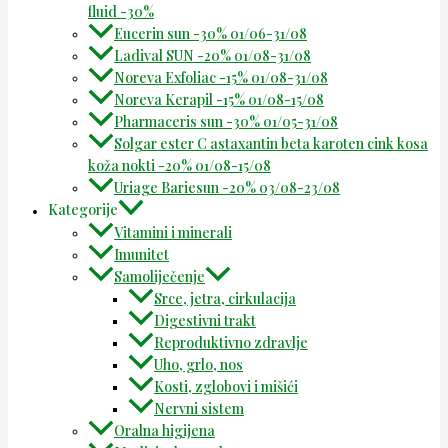
fluid -30%
Eucerin sun -30% 01/06-31/08
Ladival SUN -20% 01/08-31/08
Noreva Exfoliac -15% 01/08-31/08
Noreva Kerapil -15% 01/08-15/08
Pharmaceris sun -30% 01/05-31/08
Solgar ester C astaxantin beta karoten cink kosa
koža nokti -20% 01/08-15/08
Uriage Bariesun -20% 03/08-23/08
Kategorije
Vitamini i minerali
Imunitet
Samoliječenje
Srce, jetra, cirkulacija
Digestivni trakt
Reproduktivno zdravlje
Uho, grlo, nos
Kosti, zglobovi i mišići
Nervni sistem
Oralna higijena