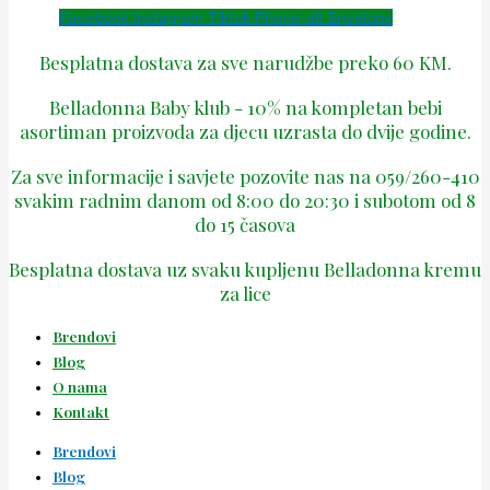
Facebook
Instagram
Tiktok
Phone-alt
Envelope
Besplatna dostava za sve narudžbe preko 60 KM.
Belladonna Baby klub - 10% na kompletan bebi
asortiman proizvoda za djecu uzrasta do dvije godine.
Za sve informacije i savjete pozovite nas na 059/260-410
svakim radnim danom od 8:00 do 20:30 i subotom od 8
do 15 časova
Besplatna dostava uz svaku kupljenu Belladonna kremu
za lice
Brendovi
Blog
O nama
Kontakt
Brendovi
Blog