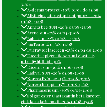
31/08
A-derma protect -50% 01/04 do 31/08
Alivit cink, aterostop i antiparazit -20%
01/08-31/08
Apivita bee SUN -20% 03/08-23/08
Avene sun -25% 01/04-31/08
Babe sun -22% 01/08 – 15/08
BioTeo 20% 05/08-17/08
Ducray Melascreen -25% 01/04 do 31/08
Eucerin epigenetic serum i elasticity
ultra light fluid -30%
Eucerin sun -30% 01/06-31/08
Ladival SUN -20% 01/08-31/08
Noreva Exfoliac -15% 01/08-31/08
Noreva Kerapil -15% 01/08-15/08
Pharmaceris sun -30% 01/05-31/08
Solgar ester C astaxantin beta karoten
cink kosa koža nokti -20% 01/08-15/08