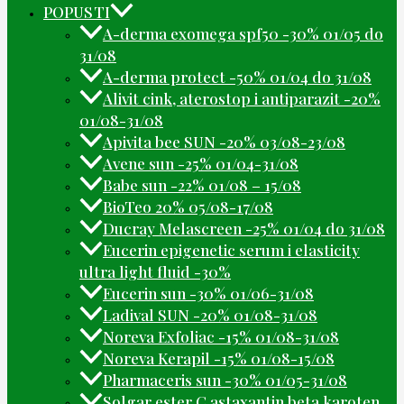
POPUSTI
A-derma exomega spf50 -30% 01/05 do
31/08
A-derma protect -50% 01/04 do 31/08
Alivit cink, aterostop i antiparazit -20%
01/08-31/08
Apivita bee SUN -20% 03/08-23/08
Avene sun -25% 01/04-31/08
Babe sun -22% 01/08 – 15/08
BioTeo 20% 05/08-17/08
Ducray Melascreen -25% 01/04 do 31/08
Eucerin epigenetic serum i elasticity
ultra light fluid -30%
Eucerin sun -30% 01/06-31/08
Ladival SUN -20% 01/08-31/08
Noreva Exfoliac -15% 01/08-31/08
Noreva Kerapil -15% 01/08-15/08
Pharmaceris sun -30% 01/05-31/08
Solgar ester C astaxantin beta karoten