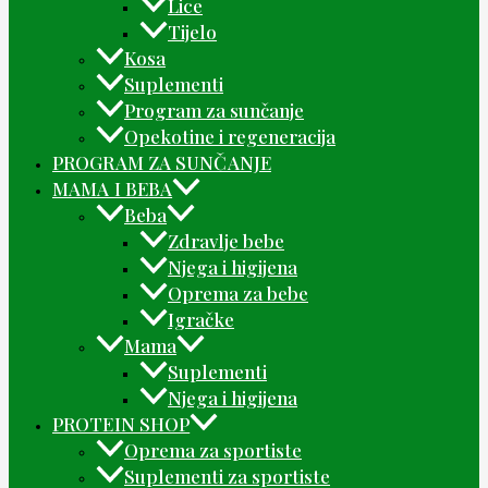
Lice
Tijelo
Kosa
Suplementi
Program za sunčanje
Opekotine i regeneracija
PROGRAM ZA SUNČANJE
MAMA I BEBA
Beba
Zdravlje bebe
Njega i higijena
Oprema za bebe
Igračke
Mama
Suplementi
Njega i higijena
PROTEIN SHOP
Oprema za sportiste
Suplementi za sportiste