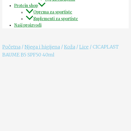
Protein shop
Oprema za sportiste
Suplementi za sportiste
Naši proizvodi
Početna
/
Njega i higijena
/
Koža
/
Lice
/ CICAPLAST
BAUME B5 SPF50 40ml