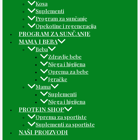
Kosa
Suplementi
Program za sunčanje
Opekotine i regeneracija
PROGRAM ZA SUNČANJE
MAMA I BEBA
Beba
Zdravlje bebe
Njega i higijena
Oprema za bebe
Igračke
Mama
Suplementi
Njega i higijena
PROTEIN SHOP
Oprema za sportiste
Suplementi za sportiste
NAŠI PROIZVODI