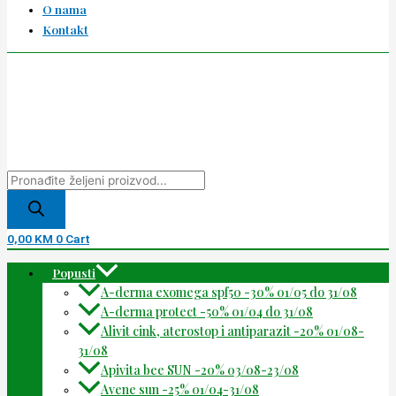
O nama
Kontakt
0,00
KM
0
Cart
Popusti
A-derma exomega spf50 -30% 01/05 do 31/08
A-derma protect -50% 01/04 do 31/08
Alivit cink, aterostop i antiparazit -20% 01/08-
31/08
Apivita bee SUN -20% 03/08-23/08
Avene sun -25% 01/04-31/08