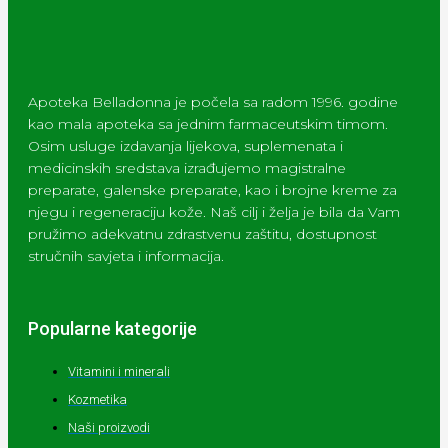
Apoteka Belladonna je počela sa radom 1996. godine
kao mala apoteka sa jednim farmaceutskim timom.
Osim usluge izdavanja lijekova, suplemenata i
medicinskih sredstava izrađujemo magistralne
preparate, galenske preparate, kao i brojne kreme za
njegu i regeneraciju kože. Naš cilj i želja je bila da Vam
pružimo adekvatnu zdrastvenu zaštitu, dostupnost
stručnih savjeta i informacija.
Popularne kategorije
Vitamini i minerali
Kozmetika
Naši proizvodi