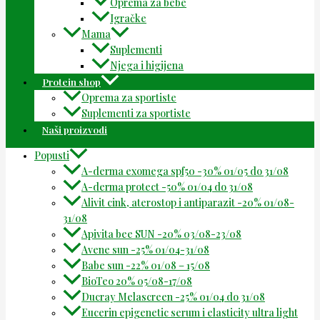
Oprema za bebe
Igračke
Mama
Suplementi
Njega i higijena
Protein shop
Oprema za sportiste
Suplementi za sportiste
Naši proizvodi
Popusti
A-derma exomega spf50 -30% 01/05 do 31/08
A-derma protect -50% 01/04 do 31/08
Alivit cink, aterostop i antiparazit -20% 01/08-
31/08
Apivita bee SUN -20% 03/08-23/08
Avene sun -25% 01/04-31/08
Babe sun -22% 01/08 – 15/08
BioTeo 20% 05/08-17/08
Ducray Melascreen -25% 01/04 do 31/08
Eucerin epigenetic serum i elasticity ultra light