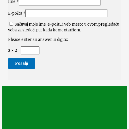
Ime
*
E-pošta
*
Sačuvaj moje ime, e-poštu i veb mesto u ovom pregledaču
veba za sledeći put kada komentarišem.
Please enter an answer in digits:
2 × 2 =