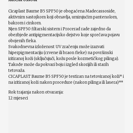
NAUČNA OSNOVA
Cicaplast Baume B5 SPF50 je obogaćena Madecassoside,
aktivnim sastojkom koji obnavlja, umirujućim pantenolom,
bakrom i cinkom.
Njen SPF50 filtarski sistem i Procerad rade zajedno da
obezbjede antipigmentacijsko dejstvo koje sprečava pojavu
obojenih fleka.
Svakodnevna izloženost UV zračenju može izazvati
hiperpigmentaciju (crvene ili braon fleke) na površinski
iritiranoj koži (uključujuči, kožu posle kozmetičkog pilinga).
Takođe može da pokvari boju i izgled skorijih ili starih
tetovaža.
CICAPLAST Baume B5 SPF50 je testiran na tetoviranoj koži* i
na iritiranoj koži nakon procedure (nakon pilinga ili lasera)**
Rok trajanja nakon otvaranja:
12 mjeseci