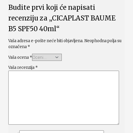
Budite prvi koji će napisati
recenziju za „CICAPLAST BAUME
B5 SPF50 40ml“
Vaša adresa e-pošte neće biti objavljena.
Neophodna polja su
označena
*
Vaša ocena
*
Vaša recenzija
*