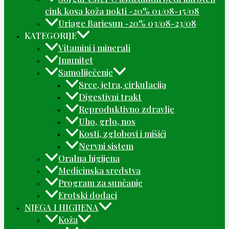
cink kosa koža nokti -20% 01/08-15/08
Uriage Bariesun -20% 03/08-23/08
KATEGORIJE
Vitamini i minerali
Imunitet
Samoliječenje
Srce, jetra, cirkulacija
Digestivni trakt
Reproduktivno zdravlje
Uho, grlo, nos
Kosti, zglobovi i mišići
Nervni sistem
Oralna higijena
Medicinska sredstva
Program za sunčanje
Erotski dodaci
NJEGA I HIGIJENA
Koža