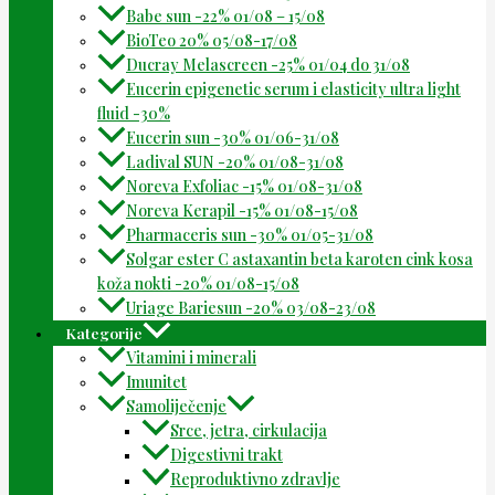
Babe sun -22% 01/08 – 15/08
BioTeo 20% 05/08-17/08
Ducray Melascreen -25% 01/04 do 31/08
Eucerin epigenetic serum i elasticity ultra light
fluid -30%
Eucerin sun -30% 01/06-31/08
Ladival SUN -20% 01/08-31/08
Noreva Exfoliac -15% 01/08-31/08
Noreva Kerapil -15% 01/08-15/08
Pharmaceris sun -30% 01/05-31/08
Solgar ester C astaxantin beta karoten cink kosa
koža nokti -20% 01/08-15/08
Uriage Bariesun -20% 03/08-23/08
Kategorije
Vitamini i minerali
Imunitet
Samoliječenje
Srce, jetra, cirkulacija
Digestivni trakt
Reproduktivno zdravlje