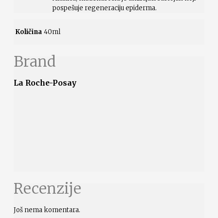
pospešuje regeneraciju epiderma.
Količina
40ml
Brand
La Roche-Posay
Recenzije
Još nema komentara.