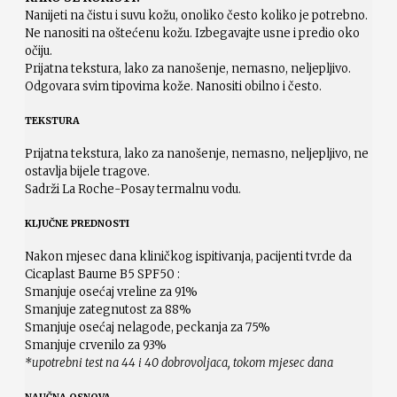
Nanijeti na čistu i suvu kožu, onoliko često koliko je potrebno.
Ne nanositi na oštećenu kožu. Izbegavajte usne i predio oko
očiju.
Prijatna tekstura, lako za nanošenje, nemasno, neljepljivo.
Odgovara svim tipovima kože. Nanositi obilno i često.
TEKSTURA
Prijatna tekstura, lako za nanošenje, nemasno, neljepljivo, ne
ostavlja bijele tragove.
Sadrži La Roche-Posay termalnu vodu.
KLJUČNE PREDNOSTI
Nakon mjesec dana kliničkog ispitivanja, pacijenti tvrde da
Cicaplast Baume B5 SPF50 :
Smanjuje osećaj vreline za 91%
Smanjuje zategnutost za 88%
Smanjuje osećaj nelagode, peckanja za 75%
Smanjuje crvenilo za 93%
*upotrebni test na 44 i 40 dobrovoljaca, tokom mjesec dana