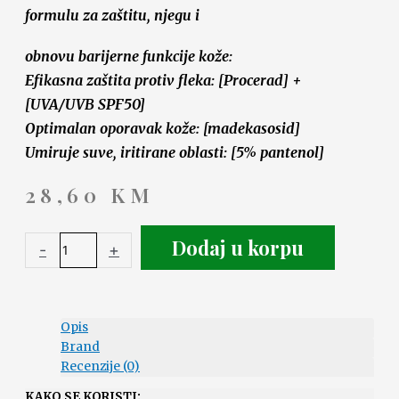
formulu za zaštitu, njegu i
obnovu barijerne funkcije kože:
Efikasna zaštita protiv fleka: [Procerad] +
[UVA/UVB SPF50]
Optimalan oporavak kože: [madekasosid]
Umiruje suve, iritirane oblasti: [5% pantenol]
28,60
KM
Dodaj u korpu
-
+
Opis
Brand
Recenzije (0)
KAKO SE KORISTI: