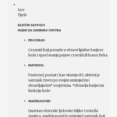
Lice
Tijelo
KLJUČNI SASTOJCI
HAJDE DA ZAVIRIMO UNUTRA
PROCERAD
Ceramid koji pomaže u obnovi lipidne barijere
kože i sprečavanju pojave crvenih ili braon fleka.
PANTENOL
Pantenol, poznat i kao vitamin B5, aktivni je
sastojak čuven po svojim umirujućim i
obnavljajućim* svojstvima. *obnavlja barijernu
funkciju kože
MADEKASOSID
Izuzetan ekstrakt ljekovite biljke Centella
Asiatica, madekasosid je umirujući sastojak koji