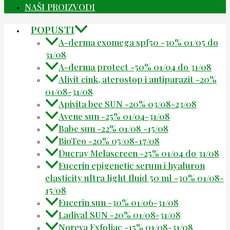
NAŠI PROIZVODI
POPUSTI
A-derma exomega spf50 -30% 01/05 do
31/08
A-derma protect -50% 01/04 do 31/08
Alivit cink, aterostop i antiparazit -20%
01/08-31/08
Apivita bee SUN -20% 03/08-23/08
Avene sun -25% 01/04-31/08
Babe sun -22% 01/08 -15/08
BioTeo -20% 05/08-17/08
Ducray Melascreen -25% 01/04 do 31/08
Eucerin epigenetic serum i hyaluron
elasticity ultra light fluid 50 ml -30% 01/08-
15/08
Eucerin sun -30% 01/06-31/08
Ladival SUN -20% 01/08-31/08
Noreva Exfoliac -15% 01/08-31/08