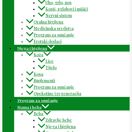
Uho, grlo, nos
Kosti, zglobovi i mišići
Nervni sistem
Oralna higijena
Medicinska sredstva
Program za sunčanje
Erotski dodaci
Njega i higijena
Koža
Lice
Tijelo
Kosa
Suplementi
Program za sunčanje
Opekotine i regeneracija
Program za sunčanje
Mama i beba
Beba
Zdravlje bebe
Njega i higijena