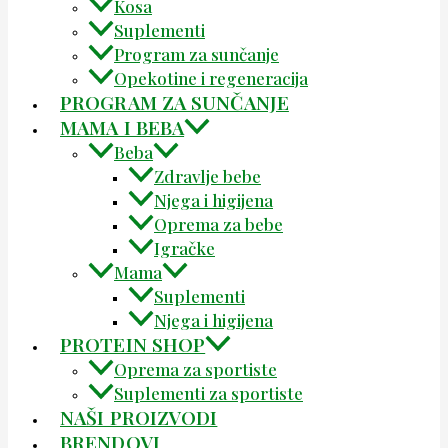
Kosa
Suplementi
Program za sunčanje
Opekotine i regeneracija
PROGRAM ZA SUNČANJE
MAMA I BEBA
Beba
Zdravlje bebe
Njega i higijena
Oprema za bebe
Igračke
Mama
Suplementi
Njega i higijena
PROTEIN SHOP
Oprema za sportiste
Suplementi za sportiste
NAŠI PROIZVODI
BRENDOVI