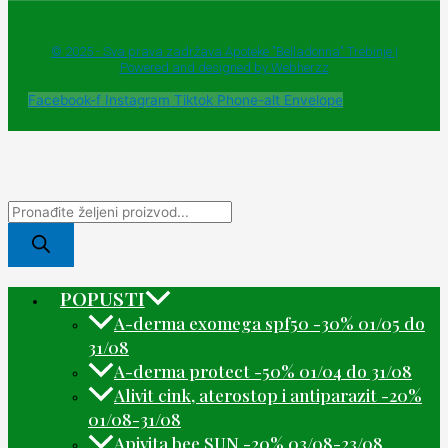
© 2025 - Sva prava zadržava Apoteke "Belladonna" Trebinje |
Powered and designed by Webherzz
Facebook-f
Instagram
Tiktok
Phone-alt
Envelope
POPUSTI
A-derma exomega spf50 -30% 01/05 do
31/08
A-derma protect -50% 01/04 do 31/08
Alivit cink, aterostop i antiparazit -20%
01/08-31/08
Apivita bee SUN -20% 03/08-23/08