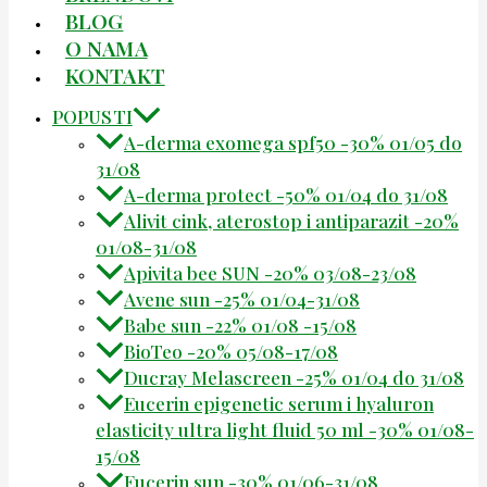
BLOG
O NAMA
KONTAKT
POPUSTI
A-derma exomega spf50 -30% 01/05 do
31/08
A-derma protect -50% 01/04 do 31/08
Alivit cink, aterostop i antiparazit -20%
01/08-31/08
Apivita bee SUN -20% 03/08-23/08
Avene sun -25% 01/04-31/08
Babe sun -22% 01/08 -15/08
BioTeo -20% 05/08-17/08
Ducray Melascreen -25% 01/04 do 31/08
Eucerin epigenetic serum i hyaluron
elasticity ultra light fluid 50 ml -30% 01/08-
15/08
Eucerin sun -30% 01/06-31/08