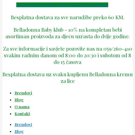
Facebook
Instagram
Tiktok
Phone-alt
Envelope
Besplatna dostava za sve narudžbe preko 60 KM.
Belladonna Baby klub - 10% na kompletan bebi
asortiman proizvoda za djecu uzrasta do dvije godine.
Za sve informacije i savjete pozovite nas na 059/260-410
svakim radnim danom od 8:00 do 20:30 i subotom od 8
do 15 časova
Besplatna dostava uz svaku kupljenu Belladonna kremu
za lice
Brendovi
Blog
O nama
Kontakt
Brendovi
Blog