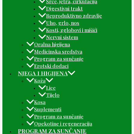
Srce, jetra, cirkulacija
Digestivni trakt
Reproduktivno zdravlje
Uho, grlo, nos
Kosti, zglobovi i mišići
Nervni sistem
Oralna higijena
Medicinska sredstva
Program za sunčanje
Erotski dodaci
NJEGA I HIGIJENA
Koža
Lice
Tijelo
Kosa
Suplementi
Program za sunčanje
Opekotine i regeneracija
PROGRAM ZA SUNČANJE