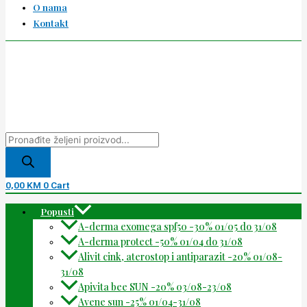
O nama
Kontakt
0,00
KM
0
Cart
Popusti
A-derma exomega spf50 -30% 01/05 do 31/08
A-derma protect -50% 01/04 do 31/08
Alivit cink, aterostop i antiparazit -20% 01/08-
31/08
Apivita bee SUN -20% 03/08-23/08
Avene sun -25% 01/04-31/08