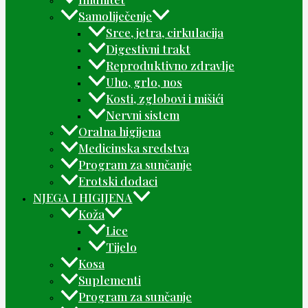
Samoliječenje
Srce, jetra, cirkulacija
Digestivni trakt
Reproduktivno zdravlje
Uho, grlo, nos
Kosti, zglobovi i mišići
Nervni sistem
Oralna higijena
Medicinska sredstva
Program za sunčanje
Erotski dodaci
NJEGA I HIGIJENA
Koža
Lice
Tijelo
Kosa
Suplementi
Program za sunčanje