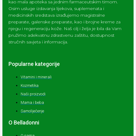
kao mala apoteka sa jednim farmaceutskim timom.
Osim usluge izdavanja lijekova, suplemenata i
medicinskih sredstava izrađujemo magistralne
preparate, galenske preparate, kao i brojne kreme za
njegu i regeneraciju kože. Naš cilj i želja je bila da Vam
pružimo adekvatnu zdrastvenu zaštitu, dostupnost
stručnih savjeta i informacija.
Popularne kategorije
Vitamini i minerali
Kozmetika
Naši proizvodi
Mama i beba
Samoliječenje
O Belladonni
O nama