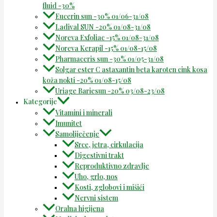
fluid -30%
Eucerin sun -30% 01/06-31/08
Ladival SUN -20% 01/08-31/08
Noreva Exfoliac -15% 01/08-31/08
Noreva Kerapil -15% 01/08-15/08
Pharmaceris sun -30% 01/05-31/08
Solgar ester C astaxantin beta karoten cink kosa
koža nokti -20% 01/08-15/08
Uriage Bariesun -20% 03/08-23/08
Kategorije
Vitamini i minerali
Imunitet
Samoliječenje
Srce, jetra, cirkulacija
Digestivni trakt
Reproduktivno zdravlje
Uho, grlo, nos
Kosti, zglobovi i mišići
Nervni sistem
Oralna higijena