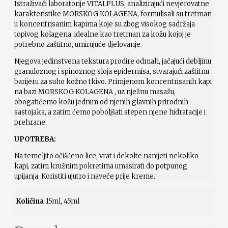
Istraživači laboratorije VITALPLUS, analizirajući nevjerovatne
karakteristike MORSKOG KOLAGENA, formulisali su tretman
u koncentrisanim kapima koje su zbog visokog sadržaja
topivog kolagena, idealne kao tretman za kožu kojoj je
potrebno zaštitno, umirujuće djelovanje.
Njegova jedinstvena tekstura prodire odmah, jačajući debljinu
granuloznog i spinoznog sloja epidermisa, stvarajući zaštitnu
barijeru za suho kožno tkivo. Primjenom koncentrisanih kapi
na bazi MORSKOG KOLAGENA , uz nježnu masažu,
obogatićemo kožu jednim od njenih glavnih prirodnih
sastojaka, a zatim ćemo poboljšati stepen njene hidratacije i
prehrane.
UPOTRE
BA:
Na temeljito očišćeno lice, vrat i dekolte nanijeti nekoliko
kapi, zatim kružnim pokretima umasirati do potpunog
upijanja. Koristiti ujutro i naveče prije kreme.
Količina
15ml, 45ml