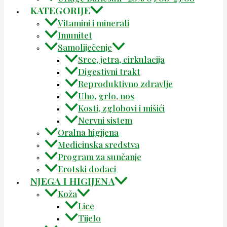
KATEGORIJE
Vitamini i minerali
Imunitet
Samoliječenje
Srce, jetra, cirkulacija
Digestivni trakt
Reproduktivno zdravlje
Uho, grlo, nos
Kosti, zglobovi i mišići
Nervni sistem
Oralna higijena
Medicinska sredstva
Program za sunčanje
Erotski dodaci
NJEGA I HIGIJENA
Koža
Lice
Tijelo