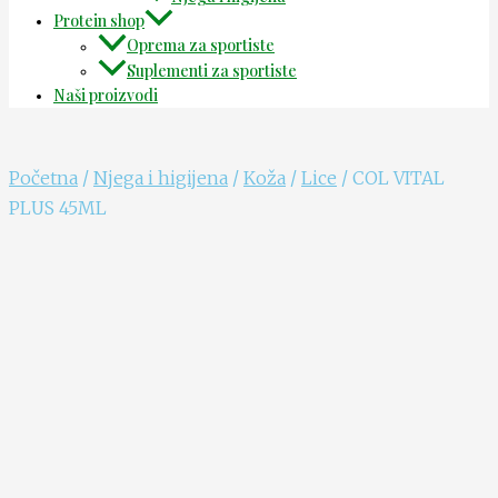
Protein shop
Oprema za sportiste
Suplementi za sportiste
Naši proizvodi
Početna
/
Njega i higijena
/
Koža
/
Lice
/ COL VITAL
PLUS 45ML