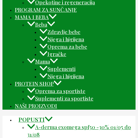
Opekotine i regeneracija
PROGRAM ZA SUNČANJE
MAMA I BEBA
Beba
Zdravlje bebe
Njega i higijena
Oprema za bebe
Igračke
Mama
Suplementi
Njega i higijena
PROTEIN SHOP
Oprema za sportiste
Suplementi za sportiste
NAŠI PROIZVODI
POPUSTI
A-derma exomega spf50 -30% 01/05 do
31/08