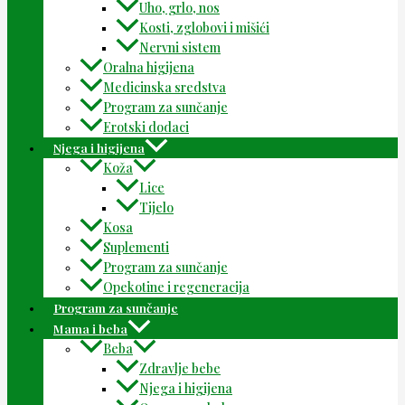
Uho, grlo, nos
Kosti, zglobovi i mišići
Nervni sistem
Oralna higijena
Medicinska sredstva
Program za sunčanje
Erotski dodaci
Njega i higijena
Koža
Lice
Tijelo
Kosa
Suplementi
Program za sunčanje
Opekotine i regeneracija
Program za sunčanje
Mama i beba
Beba
Zdravlje bebe
Njega i higijena