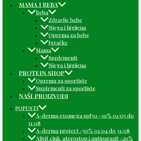
MAMA I BEBA
Beba
Zdravlje bebe
Njega i higijena
Oprema za bebe
Igračke
Mama
Suplementi
Njega i higijena
PROTEIN SHOP
Oprema za sportiste
Suplementi za sportiste
NAŠI PROIZVODI
POPUSTI
A-derma exomega spf50 -30% 01/05 do
31/08
A-derma protect -50% 01/04 do 31/08
Alivit cink, aterostop i antiparazit -20%