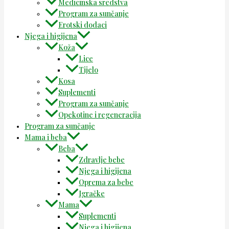
Medicinska sredstva
Program za sunčanje
Erotski dodaci
Njega i higijena
Koža
Lice
Tijelo
Kosa
Suplementi
Program za sunčanje
Opekotine i regeneracija
Program za sunčanje
Mama i beba
Beba
Zdravlje bebe
Njega i higijena
Oprema za bebe
Igračke
Mama
Suplementi
Njega i higijena