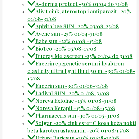
A-derma protect -50% 01/04 do 31/08
Alivit cink, aterostop i antiparazit -20%
01/08-31/08
Apivita bee SUN -20% 03/08-23/08
Avene sun -25% 01/04-31/08
Babe sun -22% 01/08 -15/08
BioTeo -20% 05/08-17/08
Ducray Melascreen -25% 01/04 do 31/08
Eucerin epigenetic serum i hyaluron
elasticity ultra light fluid 50 ml -30% 01/08-
15/08
Eucerin sun -30% 01/06-31/08
Ladival SUN -20% 01/08-31/08
Noreva Exfoliac -15% 01/08-31/08
Noreva Kerapil -15% 01/08-15/08
Pharmaceris sun -30% 01/05-31/08
Solgar -20% cink ester C kosa koža nokti
beta karoten astaxantin -20% 01/08/15/08
Uriage Bariesun -20% 03/08-23/08