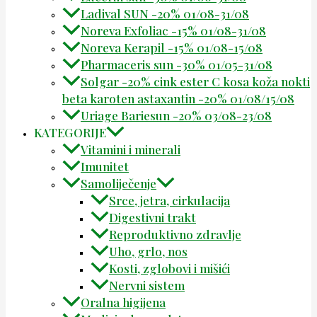
Ladival SUN -20% 01/08-31/08
Noreva Exfoliac -15% 01/08-31/08
Noreva Kerapil -15% 01/08-15/08
Pharmaceris sun -30% 01/05-31/08
Solgar -20% cink ester C kosa koža nokti
beta karoten astaxantin -20% 01/08/15/08
Uriage Bariesun -20% 03/08-23/08
KATEGORIJE
Vitamini i minerali
Imunitet
Samoliječenje
Srce, jetra, cirkulacija
Digestivni trakt
Reproduktivno zdravlje
Uho, grlo, nos
Kosti, zglobovi i mišići
Nervni sistem
Oralna higijena