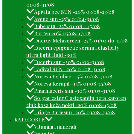
01/08-31/08
Apivita bee SUN -20% 03/08-23/08
Avene sun -25% 01/04-31/08
Babe sun -22% 01/08 – 15/08
BioTeo 20% 05/08-17/08
Ducray Melascreen -25% 01/04 do 31/08
Eucerin epigenetic serum i elasticity
ultra light fluid -30%
Eucerin sun -30% 01/06-31/08
Ladival SUN -20% 01/08-31/08
Noreva Exfoliac -15% 01/08-31/08
Noreva Kerapil -15% 01/08-15/08
Pharmaceris sun -30% 01/05-31/08
Solgar ester C astaxantin beta karoten
cink kosa koža nokti -20% 01/08-15/08
Uriage Bariesun -20% 03/08-23/08
KATEGORIJE
Vitamini i minerali
Imunitet