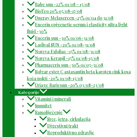
Babe sun -22% 01/08 – 15/08
BioTeo 20% 05/08-17/08
Ducray Melascreen -25% 01/04 do 31/08
Eucerin epigenetic serum i elasticity ultra light
fluid -30%
Eucerin sun -30% 01/06-31/08
Ladival SUN -20% 01/08-31/08
Noreva Exfoliac -15% 01/08-31/08
Noreva Kerapil -15% 01/08-15/08
Pharmaceris sun -30% 01/05-31/08
Solgar ester C astaxantin beta karoten cink kosa
koža nokti -20% 01/08-15/08
Uriage Bariesun -20% 03/08-23/08
Kategorije
Vitamini i minerali
Imunitet
Samoliječenje
Srce, jetra, cirkulacija
Digestivni trakt
Reproduktivno zdravlje