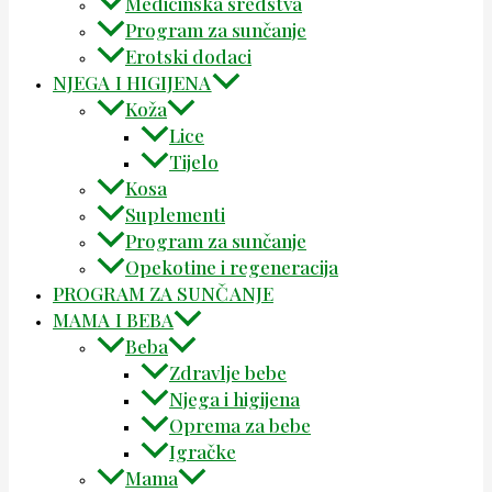
Medicinska sredstva
Program za sunčanje
Erotski dodaci
NJEGA I HIGIJENA
Koža
Lice
Tijelo
Kosa
Suplementi
Program za sunčanje
Opekotine i regeneracija
PROGRAM ZA SUNČANJE
MAMA I BEBA
Beba
Zdravlje bebe
Njega i higijena
Oprema za bebe
Igračke
Mama