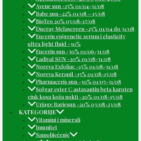
Avene sun -25% 01/04-31/08
Babe sun -22% 01/08 – 15/08
BioTeo 20% 05/08-17/08
Ducray Melascreen -25% 01/04 do 31/08
Eucerin epigenetic serum i elasticity
ultra light fluid -30%
Eucerin sun -30% 01/06-31/08
Ladival SUN -20% 01/08-31/08
Noreva Exfoliac -15% 01/08-31/08
Noreva Kerapil -15% 01/08-15/08
Pharmaceris sun -30% 01/05-31/08
Solgar ester C astaxantin beta karoten
cink kosa koža nokti -20% 01/08-15/08
Uriage Bariesun -20% 03/08-23/08
KATEGORIJE
Vitamini i minerali
Imunitet
Samoliječenje