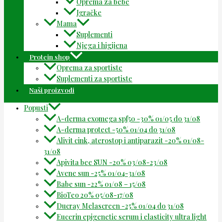
Oprema za bebe
Igračke
Mama
Suplementi
Njega i higijena
Protein shop
Oprema za sportiste
Suplementi za sportiste
Naši proizvodi
Popusti
A-derma exomega spf50 -30% 01/05 do 31/08
A-derma protect -50% 01/04 do 31/08
Alivit cink, aterostop i antiparazit -20% 01/08-
31/08
Apivita bee SUN -20% 03/08-23/08
Avene sun -25% 01/04-31/08
Babe sun -22% 01/08 – 15/08
BioTeo 20% 05/08-17/08
Ducray Melascreen -25% 01/04 do 31/08
Eucerin epigenetic serum i elasticity ultra light