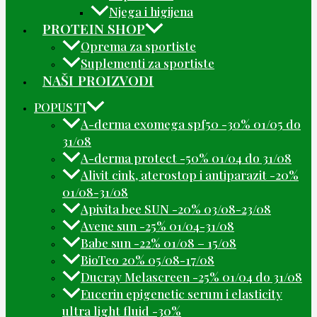
Njega i higijena
PROTEIN SHOP
Oprema za sportiste
Suplementi za sportiste
NAŠI PROIZVODI
POPUSTI
A-derma exomega spf50 -30% 01/05 do
31/08
A-derma protect -50% 01/04 do 31/08
Alivit cink, aterostop i antiparazit -20%
01/08-31/08
Apivita bee SUN -20% 03/08-23/08
Avene sun -25% 01/04-31/08
Babe sun -22% 01/08 – 15/08
BioTeo 20% 05/08-17/08
Ducray Melascreen -25% 01/04 do 31/08
Eucerin epigenetic serum i elasticity
ultra light fluid -30%