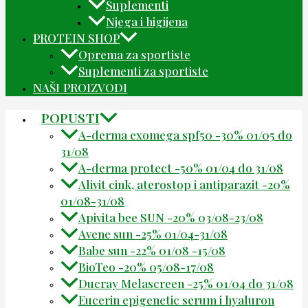
Suplementi
Njega i higijena
PROTEIN SHOP
Oprema za sportiste
Suplementi za sportiste
NAŠI PROIZVODI
POPUSTI
A-derma exomega spf50 -30% 01/05 do
31/08
A-derma protect -50% 01/04 do 31/08
Alivit cink, aterostop i antiparazit -20%
01/08-31/08
Apivita bee SUN -20% 03/08-23/08
Avene sun -25% 01/04-31/08
Babe sun -22% 01/08 -15/08
BioTeo -20% 05/08-17/08
Ducray Melascreen -25% 01/04 do 31/08
Eucerin epigenetic serum i hyaluron