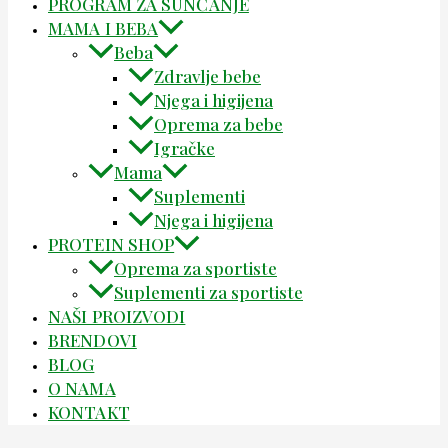
PROGRAM ZA SUNČANJE
MAMA I BEBA
Beba
Zdravlje bebe
Njega i higijena
Oprema za bebe
Igračke
Mama
Suplementi
Njega i higijena
PROTEIN SHOP
Oprema za sportiste
Suplementi za sportiste
NAŠI PROIZVODI
BRENDOVI
BLOG
O NAMA
KONTAKT