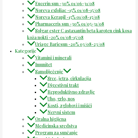
Eucerin sun -30% 01/06-31/08
Noreva exfoliac -15% 01/08-15/08
Noreva Kerapil -15% 01/08-15/08
Pharmaceris sun -30% 01/05-31/08
Solgar ester C astaxantin beta karoten cink kosa
koža nokti -20% 01/08-15/08
Uriage Bariesun -20% 03/08-23/08
Kategorije
Vitamini i minerali
Imunitet
Samoliječenje
Srce, jetra, cirkulacija
Digestivni trakt
Reproduktivno zdravlje
Uho, grlo, nos
Kosti, zglobovi i mišići
Nervni sistem
Oralna higijena
Medicinska sredstva
Program za sunčanje