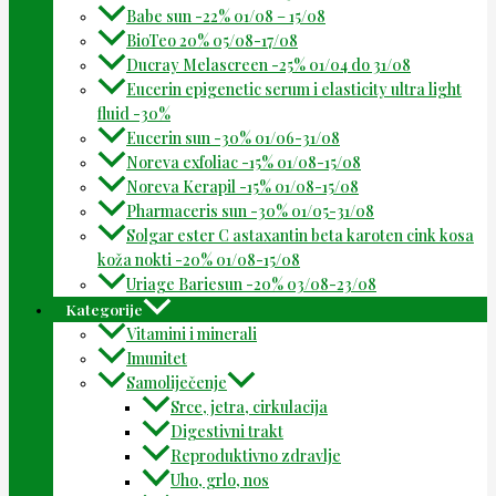
Babe sun -22% 01/08 – 15/08
BioTeo 20% 05/08-17/08
Ducray Melascreen -25% 01/04 do 31/08
Eucerin epigenetic serum i elasticity ultra light
fluid -30%
Eucerin sun -30% 01/06-31/08
Noreva exfoliac -15% 01/08-15/08
Noreva Kerapil -15% 01/08-15/08
Pharmaceris sun -30% 01/05-31/08
Solgar ester C astaxantin beta karoten cink kosa
koža nokti -20% 01/08-15/08
Uriage Bariesun -20% 03/08-23/08
Kategorije
Vitamini i minerali
Imunitet
Samoliječenje
Srce, jetra, cirkulacija
Digestivni trakt
Reproduktivno zdravlje
Uho, grlo, nos