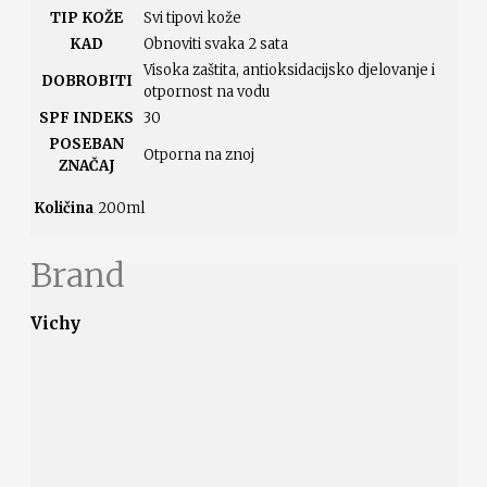
TIP KOŽE
Svi tipovi kože
KAD
Obnoviti svaka 2 sata
Visoka zaštita, antioksidacijsko djelovanje i
DOBROBITI
otpornost na vodu
SPF INDEKS
30
POSEBAN
Otporna na znoj
ZNAČAJ
Količina
200ml
Brand
Vichy