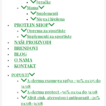
Igračke
Mama
Suplementi
Njega i higijena
PROTEIN SHOP
Oprema za sportiste
Suplementi za sportiste
NAŠI PROIZVODI
BRENDOVI
BLOG
O NAMA
KONTAKT
POPUSTI
A-derma exomega spf50 -30% 01/05 do
31/08
A-derma protect -50% 01/04 do 31/08
Alivit cink, aterostop i antiparazit -20%
01/08-31/08