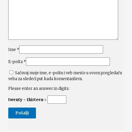
Ime
*
E-pošta
*
Sačuvaj moje ime, e-poštu i veb mesto u ovom pregledaču
veba za sledeći put kada komentarišem.
Please enter an answer in digits:
twenty − thirteen =