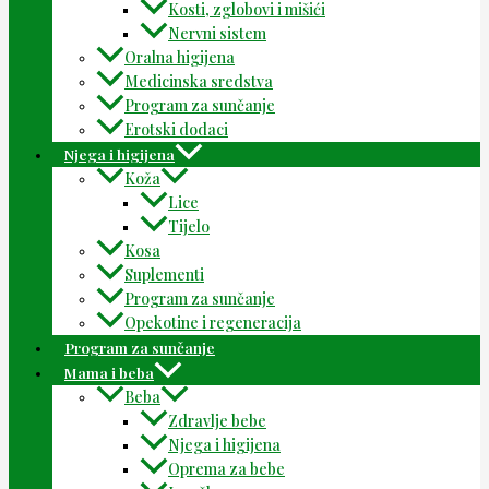
Kosti, zglobovi i mišići
Nervni sistem
Oralna higijena
Medicinska sredstva
Program za sunčanje
Erotski dodaci
Njega i higijena
Koža
Lice
Tijelo
Kosa
Suplementi
Program za sunčanje
Opekotine i regeneracija
Program za sunčanje
Mama i beba
Beba
Zdravlje bebe
Njega i higijena
Oprema za bebe