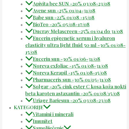
Apivita bee SUN -20% 03/08-23/08
Avene sun -25% 01/04-31/08
Babe sun -22% 01/08 -15/08
BioTeo -20% 05/08-17/08
Ducray Melascreen -25% 01/04 do 31/08
Eucerin epigenetic serum i hyaluron
elasticity ultra light fluid 50 ml -30% 01/08-
15/08
Eucerin sun -30% 01/06-31/08
Noreva exfoliac -15% 01/08-31/08
Noreva Kerapil -15% 01/08-15/08
Pharmaceris sun -30% 01/05-31/08
Solgar -20% cink ester C kosa koža nokti
beta karoten astaxantin -20% 01/08/15/08
Uriage Bariesun -20% 03/08-23/08
KATEGORIJE
Vitamini i minerali
Imunitet
Samoliječenje