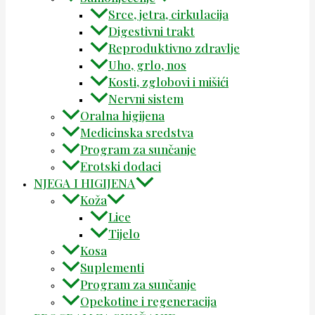
Srce, jetra, cirkulacija
Digestivni trakt
Reproduktivno zdravlje
Uho, grlo, nos
Kosti, zglobovi i mišići
Nervni sistem
Oralna higijena
Medicinska sredstva
Program za sunčanje
Erotski dodaci
NJEGA I HIGIJENA
Koža
Lice
Tijelo
Kosa
Suplementi
Program za sunčanje
Opekotine i regeneracija