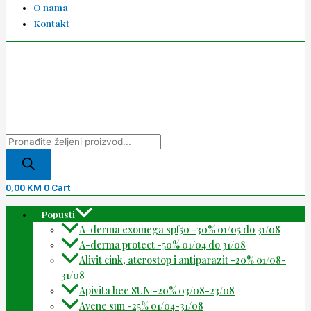
O nama
Kontakt
0,00
KM
0
Cart
Popusti
A-derma exomega spf50 -30% 01/05 do 31/08
A-derma protect -50% 01/04 do 31/08
Alivit cink, aterostop i antiparazit -20% 01/08-
31/08
Apivita bee SUN -20% 03/08-23/08
Avene sun -25% 01/04-31/08