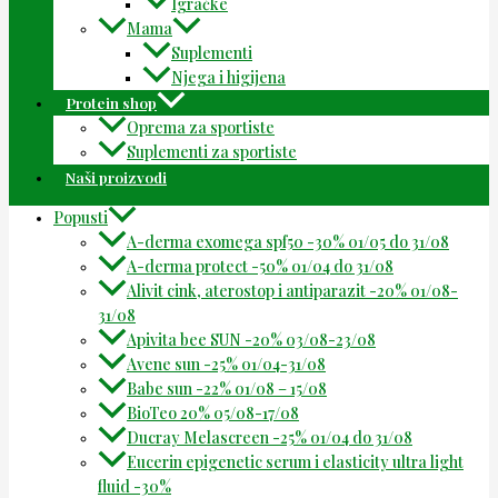
Igračke
Mama
Suplementi
Njega i higijena
Protein shop
Oprema za sportiste
Suplementi za sportiste
Naši proizvodi
Popusti
A-derma exomega spf50 -30% 01/05 do 31/08
A-derma protect -50% 01/04 do 31/08
Alivit cink, aterostop i antiparazit -20% 01/08-
31/08
Apivita bee SUN -20% 03/08-23/08
Avene sun -25% 01/04-31/08
Babe sun -22% 01/08 – 15/08
BioTeo 20% 05/08-17/08
Ducray Melascreen -25% 01/04 do 31/08
Eucerin epigenetic serum i elasticity ultra light
fluid -30%