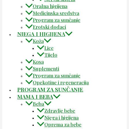
Oralna higijena
Medicinska sredstva
Program za sunčanje
Erotski dodaci
NJEGA I HIGIJENA
Koža
Lice
Tijelo
Kosa
Suplementi
Program za sunčanje
Opekotine i regeneracija
PROGRAM ZA SUNČANJE
MAMA I BEBA
Beba
Zdravlje bebe
Njega i higijena
Oprema za bebe