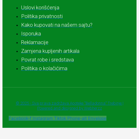
Uslovi korišćenja
Politika privatnosti
Kako kupovati na našem sajtu?
Isporuka
Reklamacije
Zamjena kupljenih artikala
Povrat robe i sredstava
Politika o kolačićima
© 2025 - Sva prava zadržava Apoteke "Belladonna" Trebinje |
Powered and designed by Webherzz
Facebook-f
Instagram
Tiktok
Phone-alt
Envelope