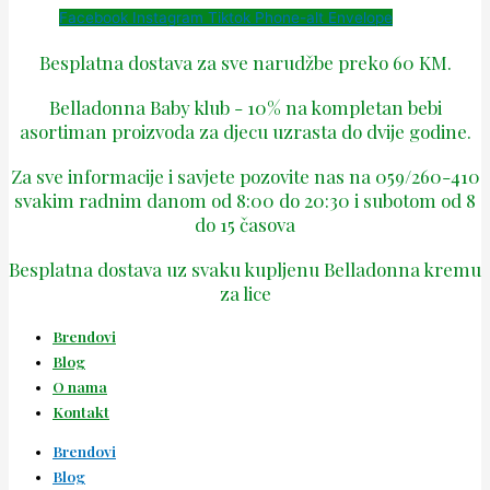
Facebook
Instagram
Tiktok
Phone-alt
Envelope
Besplatna dostava za sve narudžbe preko 60 KM.
Belladonna Baby klub - 10% na kompletan bebi
asortiman proizvoda za djecu uzrasta do dvije godine.
Za sve informacije i savjete pozovite nas na 059/260-410
svakim radnim danom od 8:00 do 20:30 i subotom od 8
do 15 časova
Besplatna dostava uz svaku kupljenu Belladonna kremu
za lice
Brendovi
Blog
O nama
Kontakt
Brendovi
Blog