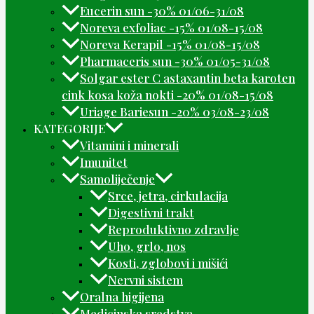
Eucerin sun -30% 01/06-31/08
Noreva exfoliac -15% 01/08-15/08
Noreva Kerapil -15% 01/08-15/08
Pharmaceris sun -30% 01/05-31/08
Solgar ester C astaxantin beta karoten
cink kosa koža nokti -20% 01/08-15/08
Uriage Bariesun -20% 03/08-23/08
KATEGORIJE
Vitamini i minerali
Imunitet
Samoliječenje
Srce, jetra, cirkulacija
Digestivni trakt
Reproduktivno zdravlje
Uho, grlo, nos
Kosti, zglobovi i mišići
Nervni sistem
Oralna higijena
Medicinska sredstva