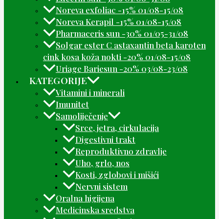
Noreva exfoliac -15% 01/08-15/08
Noreva Kerapil -15% 01/08-15/08
Pharmaceris sun -30% 01/05-31/08
Solgar ester C astaxantin beta karoten
cink kosa koža nokti -20% 01/08-15/08
Uriage Bariesun -20% 03/08-23/08
KATEGORIJE
Vitamini i minerali
Imunitet
Samoliječenje
Srce, jetra, cirkulacija
Digestivni trakt
Reproduktivno zdravlje
Uho, grlo, nos
Kosti, zglobovi i mišići
Nervni sistem
Oralna higijena
Medicinska sredstva