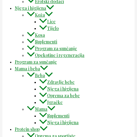
Erotski dodaci
Njega i higijena
Koža
Lice
Tijelo
Kosa
Suplementi
Program za sunčanje
Opekotine i regeneracija
Program za sunčanje
Mama i beba
Beba
Zdravlje bebe
Njega i higijena
Oprema za bebe
Igračke
Mama
Suplementi
Njega i higijena
Protein shop
Oprema za sportiste