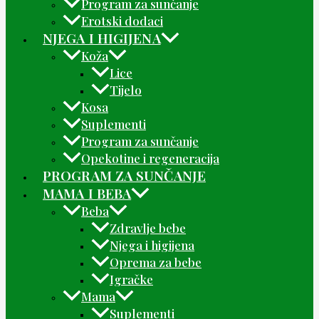
Program za sunčanje
Erotski dodaci
NJEGA I HIGIJENA
Koža
Lice
Tijelo
Kosa
Suplementi
Program za sunčanje
Opekotine i regeneracija
PROGRAM ZA SUNČANJE
MAMA I BEBA
Beba
Zdravlje bebe
Njega i higijena
Oprema za bebe
Igračke
Mama
Suplementi