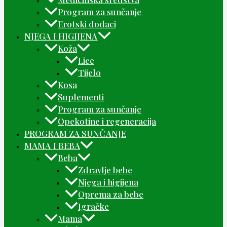
Program za sunčanje
Erotski dodaci
NJEGA I HIGIJENA
Koža
Lice
Tijelo
Kosa
Suplementi
Program za sunčanje
Opekotine i regeneracija
PROGRAM ZA SUNČANJE
MAMA I BEBA
Beba
Zdravlje bebe
Njega i higijena
Oprema za bebe
Igračke
Mama