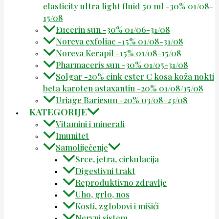
elasticity ultra light fluid 50 ml -30% 01/08-
15/08
Eucerin sun -30% 01/06-31/08
Noreva exfoliac -15% 01/08-31/08
Noreva Kerapil -15% 01/08-15/08
Pharmaceris sun -30% 01/05-31/08
Solgar -20% cink ester C kosa koža nokti
beta karoten astaxantin -20% 01/08/15/08
Uriage Bariesun -20% 03/08-23/08
KATEGORIJE
Vitamini i minerali
Imunitet
Samoliječenje
Srce, jetra, cirkulacija
Digestivni trakt
Reproduktivno zdravlje
Uho, grlo, nos
Kosti, zglobovi i mišići
Nervni sistem