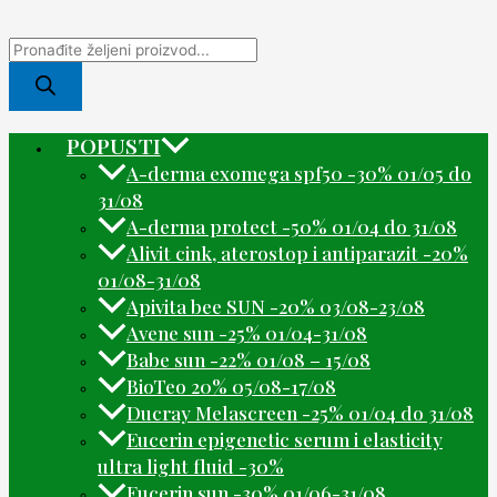
POPUSTI
A-derma exomega spf50 -30% 01/05 do
31/08
A-derma protect -50% 01/04 do 31/08
Alivit cink, aterostop i antiparazit -20%
01/08-31/08
Apivita bee SUN -20% 03/08-23/08
Avene sun -25% 01/04-31/08
Babe sun -22% 01/08 – 15/08
BioTeo 20% 05/08-17/08
Ducray Melascreen -25% 01/04 do 31/08
Eucerin epigenetic serum i elasticity
ultra light fluid -30%
Eucerin sun -30% 01/06-31/08