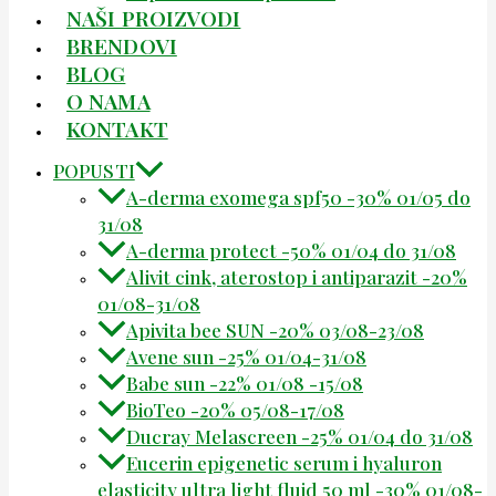
NAŠI PROIZVODI
BRENDOVI
BLOG
O NAMA
KONTAKT
POPUSTI
A-derma exomega spf50 -30% 01/05 do
31/08
A-derma protect -50% 01/04 do 31/08
Alivit cink, aterostop i antiparazit -20%
01/08-31/08
Apivita bee SUN -20% 03/08-23/08
Avene sun -25% 01/04-31/08
Babe sun -22% 01/08 -15/08
BioTeo -20% 05/08-17/08
Ducray Melascreen -25% 01/04 do 31/08
Eucerin epigenetic serum i hyaluron
elasticity ultra light fluid 50 ml -30% 01/08-