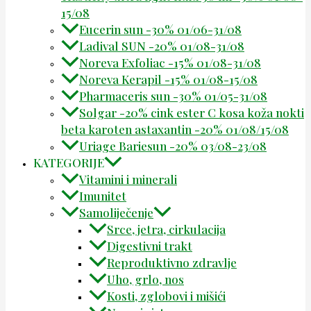
15/08
Eucerin sun -30% 01/06-31/08
Ladival SUN -20% 01/08-31/08
Noreva Exfoliac -15% 01/08-31/08
Noreva Kerapil -15% 01/08-15/08
Pharmaceris sun -30% 01/05-31/08
Solgar -20% cink ester C kosa koža nokti
beta karoten astaxantin -20% 01/08/15/08
Uriage Bariesun -20% 03/08-23/08
KATEGORIJE
Vitamini i minerali
Imunitet
Samoliječenje
Srce, jetra, cirkulacija
Digestivni trakt
Reproduktivno zdravlje
Uho, grlo, nos
Kosti, zglobovi i mišići