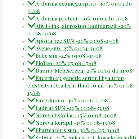
A-derma exomega spf50 -30% 01/05 do
31/08
A-derma protect -50% 01/04 do 31/08
Alivit cink, aterostop i antiparazit -20%
01/08-31/08
Apivita bee SUN -20% 03/08-23/08
Avene sun -25% 01/04-31/08
Babe sun -22% 01/08 -15/08
BioTeo -20% 05/08-17/08
Ducray Melascreen -25% 01/04 do 31/08
Eucerin epigenetic serum i hyaluron
elasticity ultra light fluid 50 ml -30% 01/08-
15/08
Eucerin sun -30% 01/06-31/08
Ladival SUN -20% 01/08-31/08
Noreva Exfoliac -15% 01/08-31/08
Noreva Kerapil -15% 01/08-15/08
Pharmaceris sun -30% 01/05-31/08
Solgar -20% cink ester C kosa koža nokti