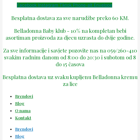
Facebook
Instagram
Tiktok
Phone-alt
Envelope
Besplatna dostava za sve narudžbe preko 60 KM.
Belladonna Baby klub - 10% na kompletan bebi
asortiman proizvoda za djecu uzrasta do dvije godine.
Za sve informacije i savjete pozovite nas na 059/260-410
svakim radnim danom od 8:00 do 20:30 i subotom od 8
do 15 časova
Besplatna dostava uz svaku kupljenu Belladonna kremu
za lice
Brendovi
Blog
O nama
Kontakt
Brendovi
Blog