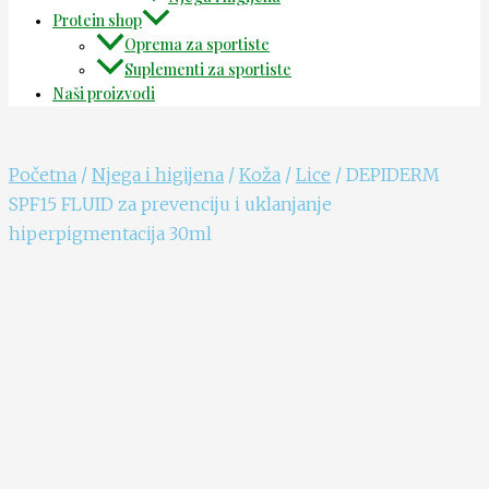
Protein shop
Oprema za sportiste
Suplementi za sportiste
Naši proizvodi
Početna
/
Njega i higijena
/
Koža
/
Lice
/ DEPIDERM
SPF15 FLUID za prevenciju i uklanjanje
hiperpigmentacija 30ml