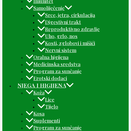
Imunitet
Samoliječenje
Srce, jetra, cirkulacija
Digestivni trakt
Reproduktivno zdravlje
Uho, grlo, nos
Kosti, zglobovi i mišići
Nervni sistem
Oralna higijena
Medicinska sredstva
Program za sunčanje
Erotski dodaci
NJEGA I HIGIJENA
Koža
Lice
Tijelo
Kosa
Suplementi
Program za sunčanje