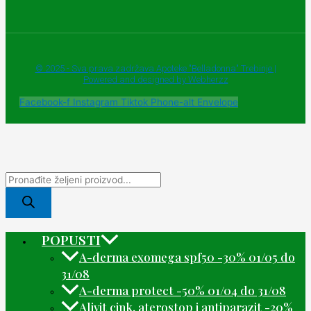
© 2025 - Sva prava zadržava Apoteke "Belladonna" Trebinje |
Powered and designed by Webherzz
Facebook-f
Instagram
Tiktok
Phone-alt
Envelope
POPUSTI
A-derma exomega spf50 -30% 01/05 do
31/08
A-derma protect -50% 01/04 do 31/08
Alivit cink, aterostop i antiparazit -20%