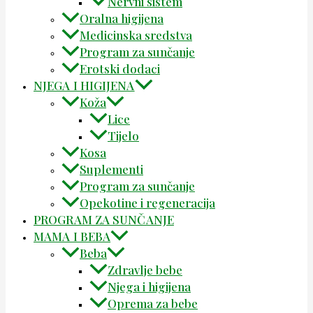
Nervni sistem
Oralna higijena
Medicinska sredstva
Program za sunčanje
Erotski dodaci
NJEGA I HIGIJENA
Koža
Lice
Tijelo
Kosa
Suplementi
Program za sunčanje
Opekotine i regeneracija
PROGRAM ZA SUNČANJE
MAMA I BEBA
Beba
Zdravlje bebe
Njega i higijena
Oprema za bebe