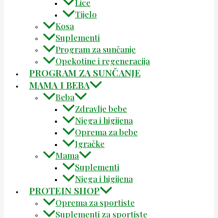
Lice
Tijelo
Kosa
Suplementi
Program za sunčanje
Opekotine i regeneracija
PROGRAM ZA SUNČANJE
MAMA I BEBA
Beba
Zdravlje bebe
Njega i higijena
Oprema za bebe
Igračke
Mama
Suplementi
Njega i higijena
PROTEIN SHOP
Oprema za sportiste
Suplementi za sportiste