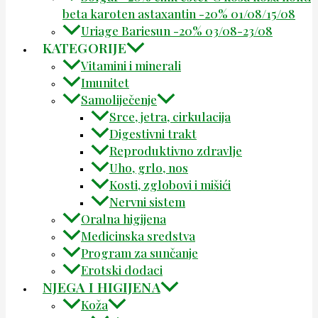
beta karoten astaxantin -20% 01/08/15/08
Uriage Bariesun -20% 03/08-23/08
KATEGORIJE
Vitamini i minerali
Imunitet
Samoliječenje
Srce, jetra, cirkulacija
Digestivni trakt
Reproduktivno zdravlje
Uho, grlo, nos
Kosti, zglobovi i mišići
Nervni sistem
Oralna higijena
Medicinska sredstva
Program za sunčanje
Erotski dodaci
NJEGA I HIGIJENA
Koža