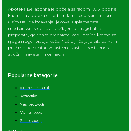
Apoteka Belladonna je počela sa radom 1996. godine
kao mala apoteka sa jednim farmaceutskim timom.
Osim usluge izdavanja lijekova, suplemenata i
medicinskih sredstava izrađujemo magistralne
preparate, galenske preparate, kao i brojne kreme za
njegu i regeneraciju kože. Naš cilj i želja je bila da Vam
pružimo adekvatnu zdrastvenu zaštitu, dostupnost
stručnih savjeta i informacija.
Popularne kategorije
Vitamini i minerali
Kozmetika
Naši proizvodi
Mama i beba
Samoliječenje