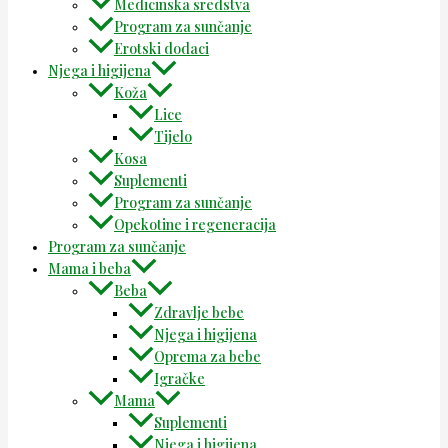
Medicinska sredstva
Program za sunčanje
Erotski dodaci
Njega i higijena
Koža
Lice
Tijelo
Kosa
Suplementi
Program za sunčanje
Opekotine i regeneracija
Program za sunčanje
Mama i beba
Beba
Zdravlje bebe
Njega i higijena
Oprema za bebe
Igračke
Mama
Suplementi
Njega i higijena