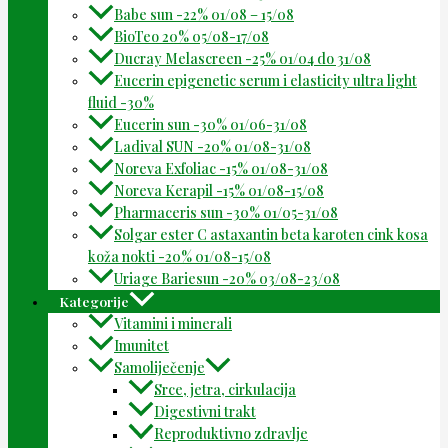
Babe sun -22% 01/08 – 15/08
BioTeo 20% 05/08-17/08
Ducray Melascreen -25% 01/04 do 31/08
Eucerin epigenetic serum i elasticity ultra light
fluid -30%
Eucerin sun -30% 01/06-31/08
Ladival SUN -20% 01/08-31/08
Noreva Exfoliac -15% 01/08-31/08
Noreva Kerapil -15% 01/08-15/08
Pharmaceris sun -30% 01/05-31/08
Solgar ester C astaxantin beta karoten cink kosa
koža nokti -20% 01/08-15/08
Uriage Bariesun -20% 03/08-23/08
Kategorije
Vitamini i minerali
Imunitet
Samoliječenje
Srce, jetra, cirkulacija
Digestivni trakt
Reproduktivno zdravlje