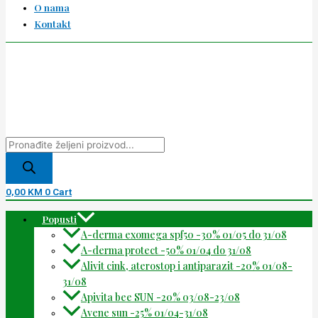
O nama
Kontakt
0,00
KM
0
Cart
Popusti
A-derma exomega spf50 -30% 01/05 do 31/08
A-derma protect -50% 01/04 do 31/08
Alivit cink, aterostop i antiparazit -20% 01/08-
31/08
Apivita bee SUN -20% 03/08-23/08
Avene sun -25% 01/04-31/08