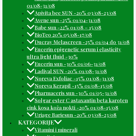
01/08-31/08
Apivita bee SUN -20% 03/08-23/08
Avene sun -25% 01/04-31/08
Babe sun -22% 01/08 – 15/08
BioTeo 20% 05/08-17/08
Ducray Melascreen -25% 01/04 do 31/08
Eucerin epigenetic serum i elasticity
ultra light fluid -30%
Eucerin sun -30% 01/06-31/08
Ladival SUN -20% 01/08-31/08
Noreva Exfoliac -15% 01/08-31/08
Noreva Kerapil -15% 01/08-15/08
Pharmaceris sun -30% 01/05-31/08
Solgar ester C astaxantin beta karoten
cink kosa koža nokti -20% 01/08-15/08
Uriage Bariesun -20% 03/08-23/08
KATEGORIJE
Vitamini i minerali