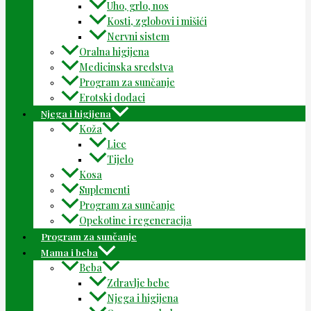
Uho, grlo, nos
Kosti, zglobovi i mišići
Nervni sistem
Oralna higijena
Medicinska sredstva
Program za sunčanje
Erotski dodaci
Njega i higijena
Koža
Lice
Tijelo
Kosa
Suplementi
Program za sunčanje
Opekotine i regeneracija
Program za sunčanje
Mama i beba
Beba
Zdravlje bebe
Njega i higijena