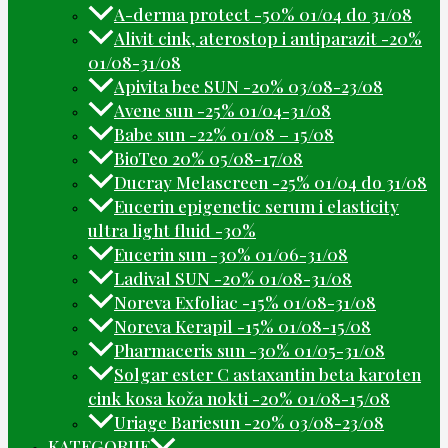
A-derma protect -50% 01/04 do 31/08
Alivit cink, aterostop i antiparazit -20%
01/08-31/08
Apivita bee SUN -20% 03/08-23/08
Avene sun -25% 01/04-31/08
Babe sun -22% 01/08 – 15/08
BioTeo 20% 05/08-17/08
Ducray Melascreen -25% 01/04 do 31/08
Eucerin epigenetic serum i elasticity
ultra light fluid -30%
Eucerin sun -30% 01/06-31/08
Ladival SUN -20% 01/08-31/08
Noreva Exfoliac -15% 01/08-31/08
Noreva Kerapil -15% 01/08-15/08
Pharmaceris sun -30% 01/05-31/08
Solgar ester C astaxantin beta karoten
cink kosa koža nokti -20% 01/08-15/08
Uriage Bariesun -20% 03/08-23/08
KATEGORIJE