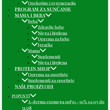
Opekotine i regeneracija
PROGRAM ZA SUNČANJE
MAMA I BEBA
Beba
Zdravlje bebe
Njega i higijena
Oprema za bebe
Igračke
Mama
Suplementi
Njega i higijena
PROTEIN SHOP
Oprema za sportiste
Suplementi za sportiste
NAŠI PROIZVODI
POPUSTI
A-derma exomega spf50 -30% 01/05 do
31/08