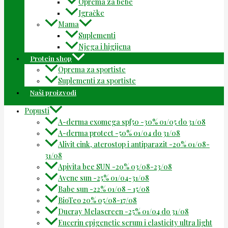
Oprema za bebe
Igračke
Mama
Suplementi
Njega i higijena
Protein shop
Oprema za sportiste
Suplementi za sportiste
Naši proizvodi
Popusti
A-derma exomega spf50 -30% 01/05 do 31/08
A-derma protect -50% 01/04 do 31/08
Alivit cink, aterostop i antiparazit -20% 01/08-
31/08
Apivita bee SUN -20% 03/08-23/08
Avene sun -25% 01/04-31/08
Babe sun -22% 01/08 – 15/08
BioTeo 20% 05/08-17/08
Ducray Melascreen -25% 01/04 do 31/08
Eucerin epigenetic serum i elasticity ultra light