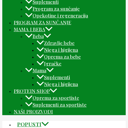
Suplementi
Program za sunčanje
Opekotine i regeneracija
PROGRAM ZA SUNČANJE
MAMA I BEBA
Beba
Zdravlje bebe
Njega i higijena
Oprema za bebe
Igračke
Mama
Suplementi
Njega i higijena
PROTEIN SHOP
Oprema za sportiste
Suplementi za sportiste
NAŠI PROIZVODI
POPUSTI