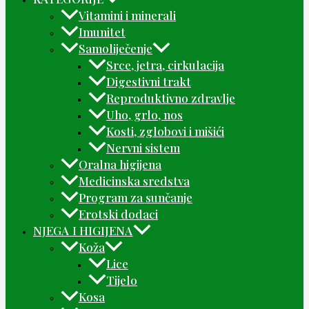
Vitamini i minerali
Imunitet
Samoliječenje
Srce, jetra, cirkulacija
Digestivni trakt
Reproduktivno zdravlje
Uho, grlo, nos
Kosti, zglobovi i mišići
Nervni sistem
Oralna higijena
Medicinska sredstva
Program za sunčanje
Erotski dodaci
NJEGA I HIGIJENA
Koža
Lice
Tijelo
Kosa