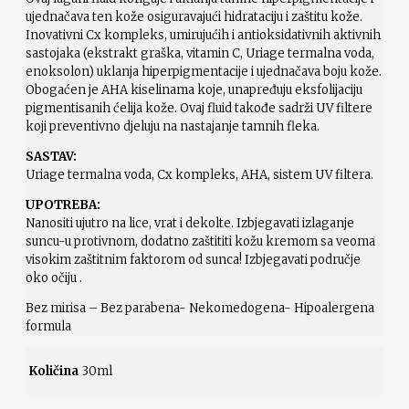
ujednačava ten kože osiguravajući hidrataciju i zaštitu kože.
Inovativni Cx kompleks, umirujućih i antioksidativnih aktivnih
sastojaka (ekstrakt graška, vitamin C, Uriage termalna voda,
enoksolon) uklanja hiperpigmentacije i ujednačava boju kože.
Obogaćen je AHA kiselinama koje, unapređuju eksfolijaciju
pigmentisanih ćelija kože. Ovaj fluid takođe sadrži UV filtere
koji preventivno djeluju na nastajanje tamnih fleka.
SASTAV:
Uriage termalna voda, Cx kompleks, AHA, sistem UV filtera.
UPOTREBA:
Nanositi ujutro na lice, vrat i dekolte. Izbjegavati izlaganje
suncu-u protivnom, dodatno zaštititi kožu kremom sa veoma
visokim zaštitnim faktorom od sunca! Izbjegavati područje
oko očiju .
Bez mirisa – Bez parabena- Nekomedogena- Hipoalergena
formula
Količina
30ml