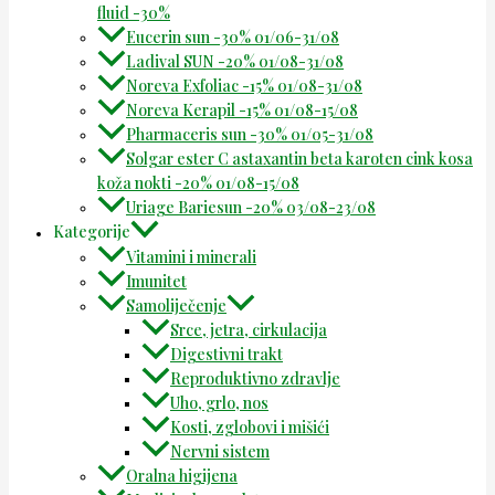
fluid -30%
Eucerin sun -30% 01/06-31/08
Ladival SUN -20% 01/08-31/08
Noreva Exfoliac -15% 01/08-31/08
Noreva Kerapil -15% 01/08-15/08
Pharmaceris sun -30% 01/05-31/08
Solgar ester C astaxantin beta karoten cink kosa
koža nokti -20% 01/08-15/08
Uriage Bariesun -20% 03/08-23/08
Kategorije
Vitamini i minerali
Imunitet
Samoliječenje
Srce, jetra, cirkulacija
Digestivni trakt
Reproduktivno zdravlje
Uho, grlo, nos
Kosti, zglobovi i mišići
Nervni sistem
Oralna higijena