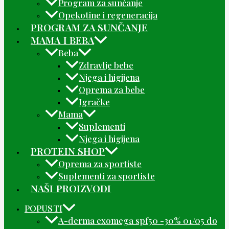
Program za sunčanje
Opekotine i regeneracija
PROGRAM ZA SUNČANJE
MAMA I BEBA
Beba
Zdravlje bebe
Njega i higijena
Oprema za bebe
Igračke
Mama
Suplementi
Njega i higijena
PROTEIN SHOP
Oprema za sportiste
Suplementi za sportiste
NAŠI PROIZVODI
POPUSTI
A-derma exomega spf50 -30% 01/05 do