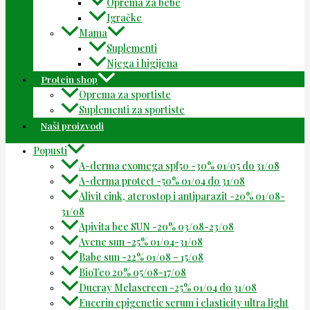
Oprema za bebe
Igračke
Mama
Suplementi
Njega i higijena
Protein shop
Oprema za sportiste
Suplementi za sportiste
Naši proizvodi
Popusti
A-derma exomega spf50 -30% 01/05 do 31/08
A-derma protect -50% 01/04 do 31/08
Alivit cink, aterostop i antiparazit -20% 01/08-
31/08
Apivita bee SUN -20% 03/08-23/08
Avene sun -25% 01/04-31/08
Babe sun -22% 01/08 – 15/08
BioTeo 20% 05/08-17/08
Ducray Melascreen -25% 01/04 do 31/08
Eucerin epigenetic serum i elasticity ultra light