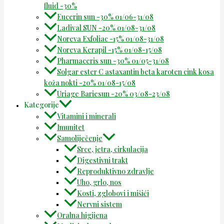
fluid -30%
Eucerin sun -30% 01/06-31/08
Ladival SUN -20% 01/08-31/08
Noreva Exfoliac -15% 01/08-31/08
Noreva Kerapil -15% 01/08-15/08
Pharmaceris sun -30% 01/05-31/08
Solgar ester C astaxantin beta karoten cink kosa
koža nokti -20% 01/08-15/08
Uriage Bariesun -20% 03/08-23/08
Kategorije
Vitamini i minerali
Imunitet
Samoliječenje
Srce, jetra, cirkulacija
Digestivni trakt
Reproduktivno zdravlje
Uho, grlo, nos
Kosti, zglobovi i mišići
Nervni sistem
Oralna higijena