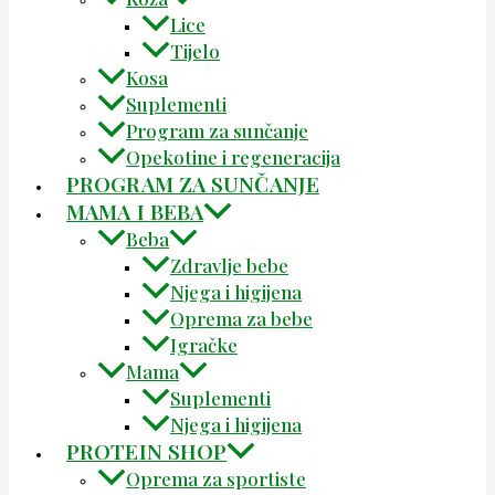
Lice
Tijelo
Kosa
Suplementi
Program za sunčanje
Opekotine i regeneracija
PROGRAM ZA SUNČANJE
MAMA I BEBA
Beba
Zdravlje bebe
Njega i higijena
Oprema za bebe
Igračke
Mama
Suplementi
Njega i higijena
PROTEIN SHOP
Oprema za sportiste