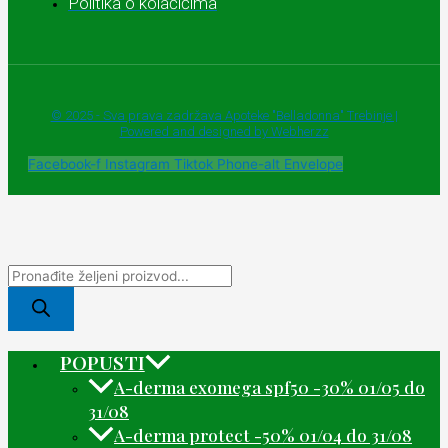
Politika o kolačićima
© 2025 - Sva prava zadržava Apoteke "Belladonna" Trebinje |
Powered and designed by Webherzz
Facebook-f
Instagram
Tiktok
Phone-alt
Envelope
POPUSTI
A-derma exomega spf50 -30% 01/05 do
31/08
A-derma protect -50% 01/04 do 31/08