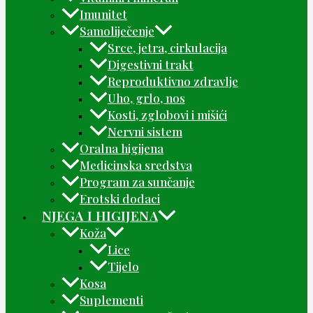
Imunitet
Samoliječenje
Srce, jetra, cirkulacija
Digestivni trakt
Reproduktivno zdravlje
Uho, grlo, nos
Kosti, zglobovi i mišići
Nervni sistem
Oralna higijena
Medicinska sredstva
Program za sunčanje
Erotski dodaci
NJEGA I HIGIJENA
Koža
Lice
Tijelo
Kosa
Suplementi