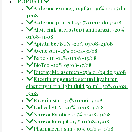
POPUSTI
A-derma exomega spf50 -30% 01/05 do
31/08
A-derma protect -50% 01/04 do 31/08
Alivit cink, aterostop i antiparazit -20%
01/08-31/08
Apivita bee SUN -20% 03/08-23/08
Avene sun -25% 01/04-31/08
Babe sun -22% 01/08 -15/08
BioTeo -20% 05/08-17/08
Ducray Melascreen -25% 01/04 do 31/08
Eucerin epigenetic serum i hyaluron
elasticity ultra light fluid 50 ml -30% 01/08-
15/08
Eucerin sun -30% 01/06-31/08
Ladival SUN -20% 01/08-31/08
Noreva Exfoliac -15% 01/08-31/08
Noreva Kerapil -15% 01/08-15/08
Pharmaceris sun -30% 01/05-31/08