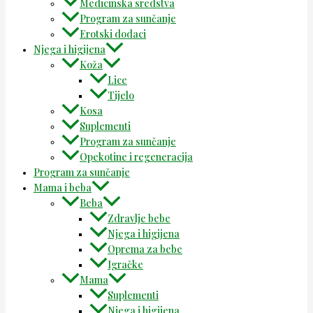
Medicinska sredstva
Program za sunčanje
Erotski dodaci
Njega i higijena
Koža
Lice
Tijelo
Kosa
Suplementi
Program za sunčanje
Opekotine i regeneracija
Program za sunčanje
Mama i beba
Beba
Zdravlje bebe
Njega i higijena
Oprema za bebe
Igračke
Mama
Suplementi
Njega i higijena