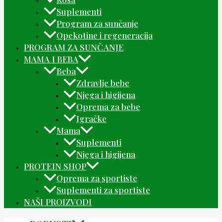
Suplementi
Program za sunčanje
Opekotine i regeneracija
PROGRAM ZA SUNČANJE
MAMA I BEBA
Beba
Zdravlje bebe
Njega i higijena
Oprema za bebe
Igračke
Mama
Suplementi
Njega i higijena
PROTEIN SHOP
Oprema za sportiste
Suplementi za sportiste
NAŠI PROIZVODI