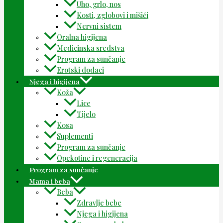
Uho, grlo, nos
Kosti, zglobovi i mišići
Nervni sistem
Oralna higijena
Medicinska sredstva
Program za sunčanje
Erotski dodaci
Njega i higijena
Koža
Lice
Tijelo
Kosa
Suplementi
Program za sunčanje
Opekotine i regeneracija
Program za sunčanje
Mama i beba
Beba
Zdravlje bebe
Njega i higijena