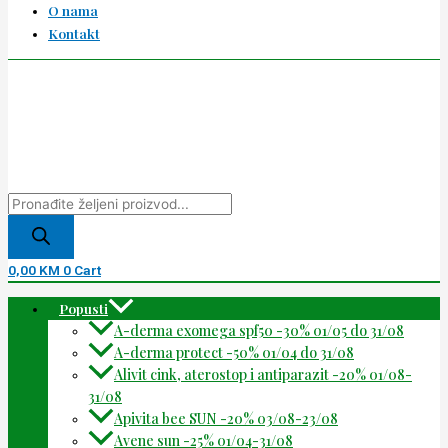
O nama
Kontakt
0,00
KM
0
Cart
Popusti
A-derma exomega spf50 -30% 01/05 do 31/08
A-derma protect -50% 01/04 do 31/08
Alivit cink, aterostop i antiparazit -20% 01/08-
31/08
Apivita bee SUN -20% 03/08-23/08
Avene sun -25% 01/04-31/08