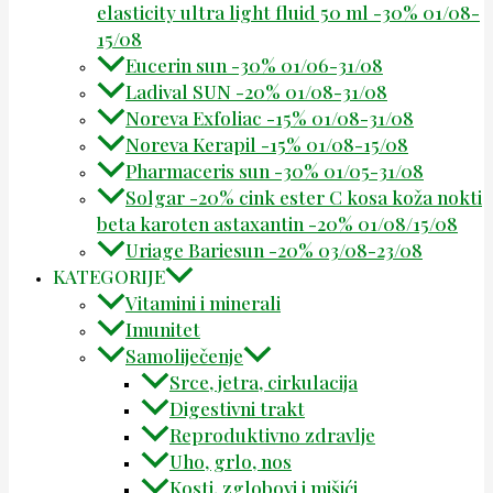
elasticity ultra light fluid 50 ml -30% 01/08-
15/08
Eucerin sun -30% 01/06-31/08
Ladival SUN -20% 01/08-31/08
Noreva Exfoliac -15% 01/08-31/08
Noreva Kerapil -15% 01/08-15/08
Pharmaceris sun -30% 01/05-31/08
Solgar -20% cink ester C kosa koža nokti
beta karoten astaxantin -20% 01/08/15/08
Uriage Bariesun -20% 03/08-23/08
KATEGORIJE
Vitamini i minerali
Imunitet
Samoliječenje
Srce, jetra, cirkulacija
Digestivni trakt
Reproduktivno zdravlje
Uho, grlo, nos
Kosti, zglobovi i mišići