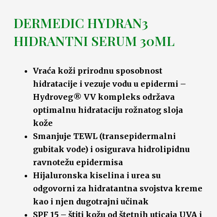
DERMEDIC HYDRAN3
HIDRANTNI SERUM 30ML
Vraća koži prirodnu sposobnost
hidratacije i vezuje vodu u epidermi –
Hydroveg® VV kompleks održava
optimalnu hidrataciju rožnatog sloja
kože
Smanjuje TEWL (transepidermalni
gubitak vode) i osigurava hidrolipidnu
ravnotežu epidermisa
Hijaluronska kiselina i urea su
odgovorni za hidratantna svojstva kreme
kao i njen dugotrajni učinak
SPF 15 – štiti kožu od štetnih uticaja UVA i