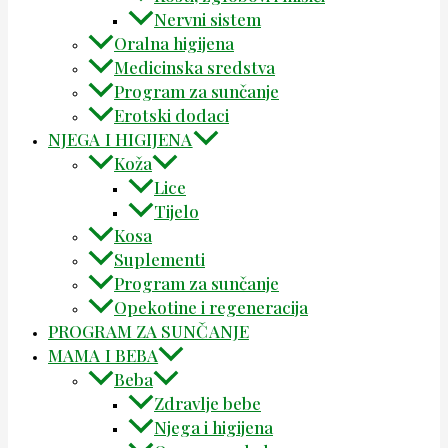
Nervni sistem
Oralna higijena
Medicinska sredstva
Program za sunčanje
Erotski dodaci
NJEGA I HIGIJENA
Koža
Lice
Tijelo
Kosa
Suplementi
Program za sunčanje
Opekotine i regeneracija
PROGRAM ZA SUNČANJE
MAMA I BEBA
Beba
Zdravlje bebe
Njega i higijena