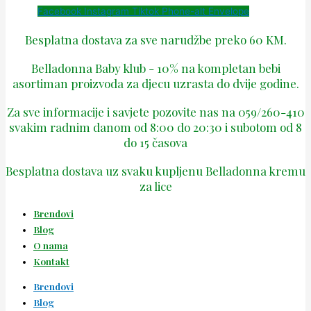
Facebook
Instagram
Tiktok
Phone-alt
Envelope
Besplatna dostava za sve narudžbe preko 60 KM.
Belladonna Baby klub - 10% na kompletan bebi
asortiman proizvoda za djecu uzrasta do dvije godine.
Za sve informacije i savjete pozovite nas na 059/260-410
svakim radnim danom od 8:00 do 20:30 i subotom od 8
do 15 časova
Besplatna dostava uz svaku kupljenu Belladonna kremu
za lice
Brendovi
Blog
O nama
Kontakt
Brendovi
Blog