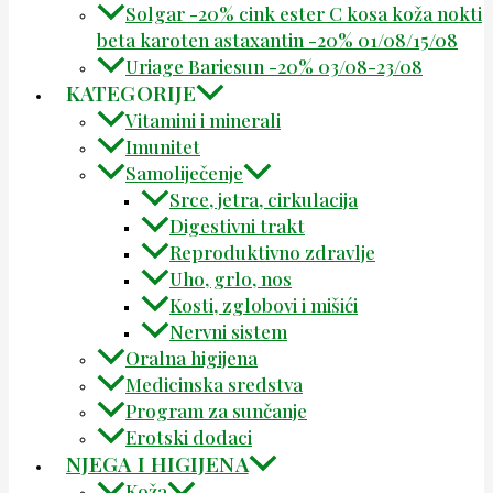
Solgar -20% cink ester C kosa koža nokti
beta karoten astaxantin -20% 01/08/15/08
Uriage Bariesun -20% 03/08-23/08
KATEGORIJE
Vitamini i minerali
Imunitet
Samoliječenje
Srce, jetra, cirkulacija
Digestivni trakt
Reproduktivno zdravlje
Uho, grlo, nos
Kosti, zglobovi i mišići
Nervni sistem
Oralna higijena
Medicinska sredstva
Program za sunčanje
Erotski dodaci
NJEGA I HIGIJENA
Koža