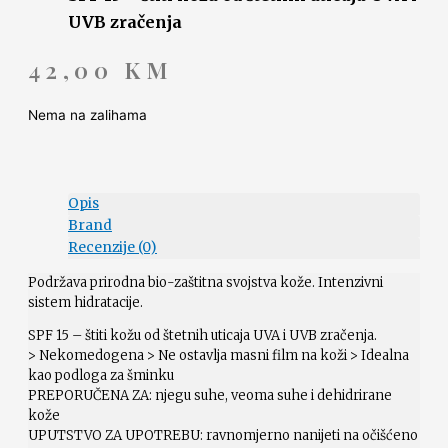
UVB zračenja
42,00
KM
Nema na zalihama
Opis
Brand
Recenzije (0)
Podržava prirodna bio-zaštitna svojstva kože. Intenzivni
sistem hidratacije.
SPF 15 – štiti kožu od štetnih uticaja UVA i UVB zračenja.
> Nekomedogena > Ne ostavlja masni film na koži > Idealna
kao podloga za šminku
PREPORUČENA ZA: njegu suhe, veoma suhe i dehidrirane
kože
UPUTSTVO ZA UPOTREBU: ravnomjerno nanijeti na očišćeno