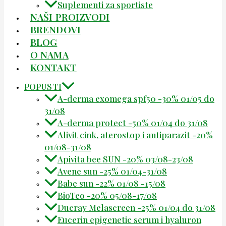
Suplementi za sportiste
NAŠI PROIZVODI
BRENDOVI
BLOG
O NAMA
KONTAKT
POPUSTI
A-derma exomega spf50 -30% 01/05 do
31/08
A-derma protect -50% 01/04 do 31/08
Alivit cink, aterostop i antiparazit -20%
01/08-31/08
Apivita bee SUN -20% 03/08-23/08
Avene sun -25% 01/04-31/08
Babe sun -22% 01/08 -15/08
BioTeo -20% 05/08-17/08
Ducray Melascreen -25% 01/04 do 31/08
Eucerin epigenetic serum i hyaluron