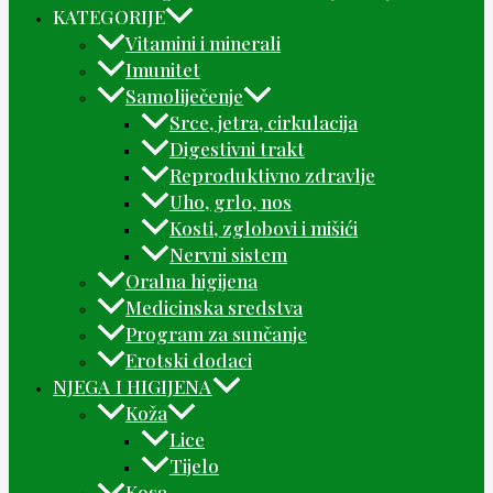
KATEGORIJE
Vitamini i minerali
Imunitet
Samoliječenje
Srce, jetra, cirkulacija
Digestivni trakt
Reproduktivno zdravlje
Uho, grlo, nos
Kosti, zglobovi i mišići
Nervni sistem
Oralna higijena
Medicinska sredstva
Program za sunčanje
Erotski dodaci
NJEGA I HIGIJENA
Koža
Lice
Tijelo
Kosa