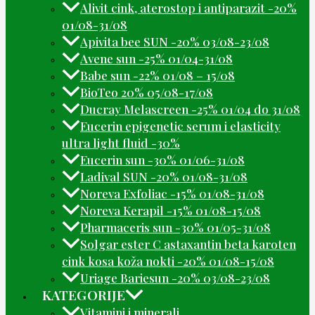
Alivit cink, aterostop i antiparazit -20%
01/08-31/08
Apivita bee SUN -20% 03/08-23/08
Avene sun -25% 01/04-31/08
Babe sun -22% 01/08 – 15/08
BioTeo 20% 05/08-17/08
Ducray Melascreen -25% 01/04 do 31/08
Eucerin epigenetic serum i elasticity
ultra light fluid -30%
Eucerin sun -30% 01/06-31/08
Ladival SUN -20% 01/08-31/08
Noreva Exfoliac -15% 01/08-31/08
Noreva Kerapil -15% 01/08-15/08
Pharmaceris sun -30% 01/05-31/08
Solgar ester C astaxantin beta karoten
cink kosa koža nokti -20% 01/08-15/08
Uriage Bariesun -20% 03/08-23/08
KATEGORIJE
Vitamini i minerali