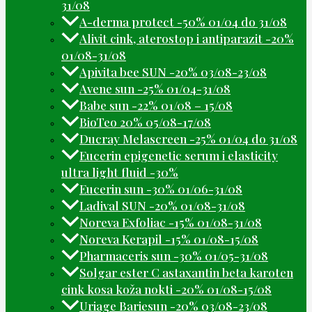
31/08
A-derma protect -50% 01/04 do 31/08
Alivit cink, aterostop i antiparazit -20%
01/08-31/08
Apivita bee SUN -20% 03/08-23/08
Avene sun -25% 01/04-31/08
Babe sun -22% 01/08 – 15/08
BioTeo 20% 05/08-17/08
Ducray Melascreen -25% 01/04 do 31/08
Eucerin epigenetic serum i elasticity
ultra light fluid -30%
Eucerin sun -30% 01/06-31/08
Ladival SUN -20% 01/08-31/08
Noreva Exfoliac -15% 01/08-31/08
Noreva Kerapil -15% 01/08-15/08
Pharmaceris sun -30% 01/05-31/08
Solgar ester C astaxantin beta karoten
cink kosa koža nokti -20% 01/08-15/08
Uriage Bariesun -20% 03/08-23/08