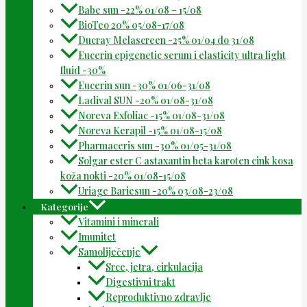
Babe sun -22% 01/08 – 15/08
BioTeo 20% 05/08-17/08
Ducray Melascreen -25% 01/04 do 31/08
Eucerin epigenetic serum i elasticity ultra light
fluid -30%
Eucerin sun -30% 01/06-31/08
Ladival SUN -20% 01/08-31/08
Noreva Exfoliac -15% 01/08-31/08
Noreva Kerapil -15% 01/08-15/08
Pharmaceris sun -30% 01/05-31/08
Solgar ester C astaxantin beta karoten cink kosa
koža nokti -20% 01/08-15/08
Uriage Bariesun -20% 03/08-23/08
Kategorije
Vitamini i minerali
Imunitet
Samoliječenje
Srce, jetra, cirkulacija
Digestivni trakt
Reproduktivno zdravlje