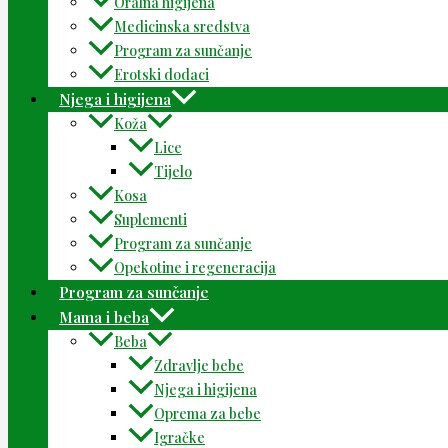
Oralna higijena
Medicinska sredstva
Program za sunčanje
Erotski dodaci
Njega i higijena
Koža
Lice
Tijelo
Kosa
Suplementi
Program za sunčanje
Opekotine i regeneracija
Program za sunčanje
Mama i beba
Beba
Zdravlje bebe
Njega i higijena
Oprema za bebe
Igračke