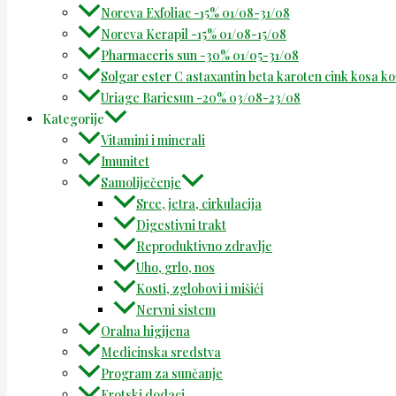
Noreva Exfoliac -15% 01/08-31/08
Noreva Kerapil -15% 01/08-15/08
Pharmaceris sun -30% 01/05-31/08
Solgar ester C astaxantin beta karoten cink kosa k
Uriage Bariesun -20% 03/08-23/08
Kategorije
Vitamini i minerali
Imunitet
Samoliječenje
Srce, jetra, cirkulacija
Digestivni trakt
Reproduktivno zdravlje
Uho, grlo, nos
Kosti, zglobovi i mišići
Nervni sistem
Oralna higijena
Medicinska sredstva
Program za sunčanje
Erotski dodaci