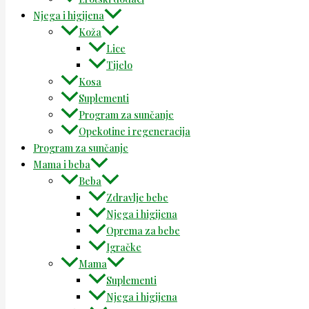
Njega i higijena
Koža
Lice
Tijelo
Kosa
Suplementi
Program za sunčanje
Opekotine i regeneracija
Program za sunčanje
Mama i beba
Beba
Zdravlje bebe
Njega i higijena
Oprema za bebe
Igračke
Mama
Suplementi
Njega i higijena