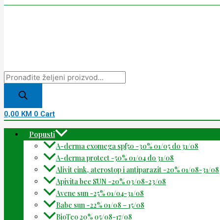
0,00
KM
0
Cart
Popusti
A-derma exomega spf50 -30% 01/05 do 31/08
A-derma protect -50% 01/04 do 31/08
Alivit cink, aterostop i antiparazit -20% 01/08-31/08
Apivita bee SUN -20% 03/08-23/08
Avene sun -25% 01/04-31/08
Babe sun -22% 01/08 – 15/08
BioTeo 20% 05/08-17/08