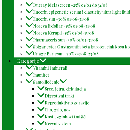
Ducray Melascreen -25% 01/04 do 31/08
Eucerin epigenetic serum i elasticity ultra light flu
Eucerin sun -30% 01/06-31/08
Noreva Exfoliac -15% 01/08-31/08
Noreva Kerapil -15% 01/08-15/08
Pharmaceris sun -30% 01/05-31/08
Solgar ester C astaxantin beta karoten cink kosa k
Uriage Bariesun -20% 03/08-23/08
Kategorije
Vitamini i minerali
Imunitet
Samoliječenje
Srce, jetra, cirkulacija
Digestivni trakt
Reproduktivno zdravlje
Uho, grlo, nos
Kosti, zglobovi i mišići
Nervni sistem