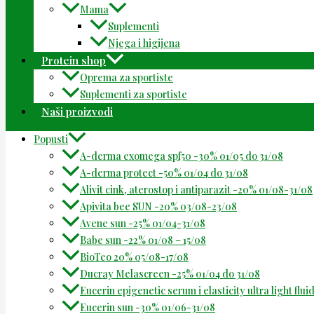
Mama
Suplementi
Njega i higijena
Protein shop
Oprema za sportiste
Suplementi za sportiste
Naši proizvodi
Popusti
A-derma exomega spf50 -30% 01/05 do 31/08
A-derma protect -50% 01/04 do 31/08
Alivit cink, aterostop i antiparazit -20% 01/08-31/08
Apivita bee SUN -20% 03/08-23/08
Avene sun -25% 01/04-31/08
Babe sun -22% 01/08 – 15/08
BioTeo 20% 05/08-17/08
Ducray Melascreen -25% 01/04 do 31/08
Eucerin epigenetic serum i elasticity ultra light flu
Eucerin sun -30% 01/06-31/08