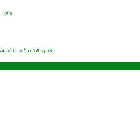
id -30%
oža nokti -20% 01/08-15/08