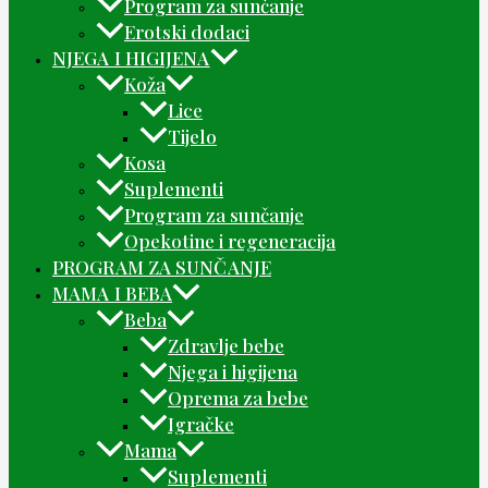
Program za sunčanje
Erotski dodaci
NJEGA I HIGIJENA
Koža
Lice
Tijelo
Kosa
Suplementi
Program za sunčanje
Opekotine i regeneracija
PROGRAM ZA SUNČANJE
MAMA I BEBA
Beba
Zdravlje bebe
Njega i higijena
Oprema za bebe
Igračke
Mama
Suplementi