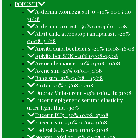
POPUSTI
A-derma exomega spf50 -30% 01/05 do
31/08
A-derma protect -50% 01/04 do 31/08
Alivit cink, aterostop i antiparazit -20%
01/08-31/08
Apivita aqua beelicious -20% 10/08-16/08
Apivita bee SUN -20% 03/08-23/08
Avene cleanance -20% 03/08-16/08
Avene sun -25% 01/04-31/08
Babe sun -22% 01/08 – 15/08
BioTeo 20% 05/08-17/08
Ducray Melascreen -25% 01/04 do 31/08
Eucerin epigenetic serum i elasticity
ultra light fluid -30%
Eucerin PH5 -30% 10/08-27/08
Eucerin sun -30% 01/06-31/08
Ladival SUN -20% 01/08-31/08
Noreva Exfoliac -15% 01/08-31/08