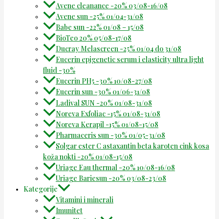
Avene cleanance -20% 03/08-16/08
Avene sun -25% 01/04-31/08
Babe sun -22% 01/08 – 15/08
BioTeo 20% 05/08-17/08
Ducray Melascreen -25% 01/04 do 31/08
Eucerin epigenetic serum i elasticity ultra light
fluid -30%
Eucerin PH5 -30% 10/08-27/08
Eucerin sun -30% 01/06-31/08
Ladival SUN -20% 01/08-31/08
Noreva Exfoliac -15% 01/08-31/08
Noreva Kerapil -15% 01/08-15/08
Pharmaceris sun -30% 01/05-31/08
Solgar ester C astaxantin beta karoten cink kosa
koža nokti -20% 01/08-15/08
Uriage Eau thermal -20% 10/08-16/08
Uriage Bariesun -20% 03/08-23/08
Kategorije
Vitamini i minerali
Imunitet