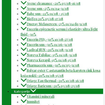
Avene cleanance -20% 03/08-16/08
Avene sun -25% 01/04-31/08
Babe sun -22% 01/08 – 15/08
BioTeo 20% 05/08-17/08
Ducray Melascreen -25% 01/04 do 31/08
Eucerin epigenetic serum i elasticity ultra light
fluid -30%
Eucerin PH5 -30% 10/08-27/08
Eucerin sun -30% 01/06-31/08
Ladival SUN -20% 01/08-31/08
Noreva Exfoliac -15% 01/08-31/08
Noreva Kerapil -15% 01/08-15/08
Pharmaceris sun -30% 01/05-31/08
Solgar ester C astaxantin beta karoten cink kosa
koža nokti -20% 01/08-15/08
Uriage Eau thermal -20% 10/08-16/08
Uriage Bariesun -20% 03/08-23/08
Kategorije
Vitamini i minerali
Imunitet