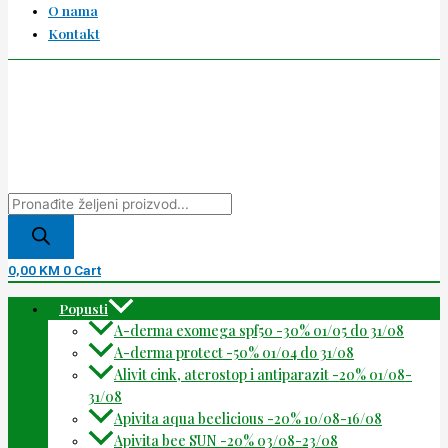
O nama
Kontakt
0,00
KM
0
Cart
Popusti
A-derma exomega spf50 -30% 01/05 do 31/08
A-derma protect -50% 01/04 do 31/08
Alivit cink, aterostop i antiparazit -20% 01/08-
31/08
Apivita aqua beelicious -20% 10/08-16/08
Apivita bee SUN -20% 03/08-23/08