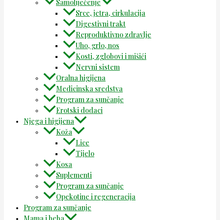
Samoliječenje
Srce, jetra, cirkulacija
Digestivni trakt
Reproduktivno zdravlje
Uho, grlo, nos
Kosti, zglobovi i mišići
Nervni sistem
Oralna higijena
Medicinska sredstva
Program za sunčanje
Erotski dodaci
Njega i higijena
Koža
Lice
Tijelo
Kosa
Suplementi
Program za sunčanje
Opekotine i regeneracija
Program za sunčanje
Mama i beba