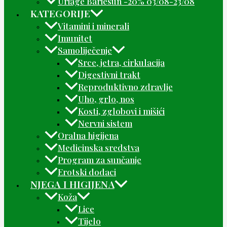
Uriage Bariesun -20% 03/08-23/08
KATEGORIJE
Vitamini i minerali
Imunitet
Samoliječenje
Srce, jetra, cirkulacija
Digestivni trakt
Reproduktivno zdravlje
Uho, grlo, nos
Kosti, zglobovi i mišići
Nervni sistem
Oralna higijena
Medicinska sredstva
Program za sunčanje
Erotski dodaci
NJEGA I HIGIJENA
Koža
Lice
Tijelo