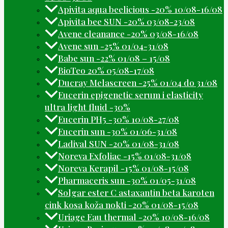
Apivita aqua beelicious -20% 10/08-16/08
Apivita bee SUN -20% 03/08-23/08
Avene cleanance -20% 03/08-16/08
Avene sun -25% 01/04-31/08
Babe sun -22% 01/08 – 15/08
BioTeo 20% 05/08-17/08
Ducray Melascreen -25% 01/04 do 31/08
Eucerin epigenetic serum i elasticity
ultra light fluid -30%
Eucerin PH5 -30% 10/08-27/08
Eucerin sun -30% 01/06-31/08
Ladival SUN -20% 01/08-31/08
Noreva Exfoliac -15% 01/08-31/08
Noreva Kerapil -15% 01/08-15/08
Pharmaceris sun -30% 01/05-31/08
Solgar ester C astaxantin beta karoten
cink kosa koža nokti -20% 01/08-15/08
Uriage Eau thermal -20% 10/08-16/08