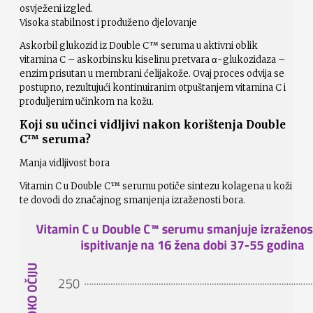
osvježeni izgled.
Visoka stabilnost i produženo djelovanje
Askorbil glukozid iz Double C™ seruma u aktivni oblik
vitamina C – askorbinsku kiselinu pretvara α-glukozidaza –
enzim prisutan u membrani ćelijakože. Ovaj proces odvija se
postupno, rezultujući kontinuiranim otpuštanjem vitamina C i
produljenim učinkom na kožu.
Koji su učinci vidljivi nakon korištenja Double
C™ seruma?
Manja vidljivost bora
Vitamin C u Double C™ serumu potiče sintezu kolagena u koži
te dovodi do značajnog smanjenja izraženosti bora.