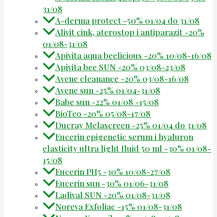
31/08
A-derma protect -50% 01/04 do 31/08
Alivit cink, aterostop i antiparazit -20%
01/08-31/08
Apivita aqua beelicious -20% 10/08-16/08
Apivita bee SUN -20% 03/08-23/08
Avene cleanance -20% 03/08-16/08
Avene sun -25% 01/04-31/08
Babe sun -22% 01/08 -15/08
BioTeo -20% 05/08-17/08
Ducray Melascreen -25% 01/04 do 31/08
Eucerin epigenetic serum i hyaluron
elasticity ultra light fluid 50 ml -30% 01/08-
15/08
Eucerin PH5 -30% 10/08-27/08
Eucerin sun -30% 01/06-31/08
Ladival SUN -20% 01/08-31/08
Noreva Exfoliac -15% 01/08-31/08