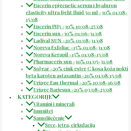
Eucerin epigenetic serum i hyaluron
elasticity ultra light fluid 50 ml -30% 01/08-
15/08
Eucerin PH5 -30% 10/08-27/08
Eucerin sun -30% 01/06-31/08
Ladival SUN -20% 01/08-31/08
Noreva Exfoliac -15% 01/08-31/08
Noreva Kerapil -15% 01/08-15/08
Pharmaceris sun -30% 01/05-31/08
Solgar -20% cink ester C kosa koža nokti
beta karoten astaxantin -20% 01/08/15/08
Uriage Eau thermal -20% 10/08-16/08
Uriage Bariesun -20% 03/08-23/08
KATEGORIJE
Vitamini i minerali
Imunitet
Samoliječenje
Srce, jetra, cirkulacija