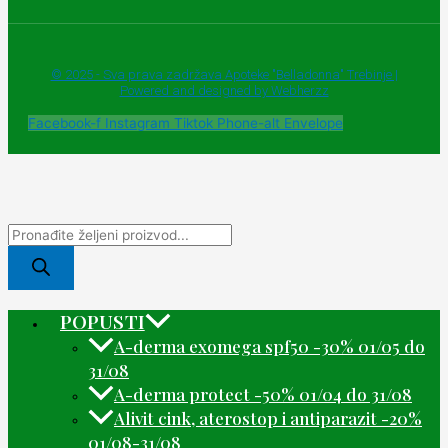
© 2025 - Sva prava zadržava Apoteke "Belladonna" Trebinje |
Powered and designed by Webherzz
Facebook-f
Instagram
Tiktok
Phone-alt
Envelope
POPUSTI
A-derma exomega spf50 -30% 01/05 do
31/08
A-derma protect -50% 01/04 do 31/08
Alivit cink, aterostop i antiparazit -20%
01/08-31/08