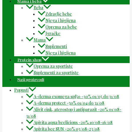
Mama i beba
Beba
Zdravlje bebe
Njega i higijena
Oprema za bebe
Igračke
Mama
Suplementi
Njega i higijena
Protein shop
Oprema za sportiste
Suplementi za sportiste
Naši proizvodi
Popusti
A-derma exomega spf50 -30% 01/05 do 31/08
A-derma protect -50% 01/04 do 31/08
Alivit cink, aterostop i antiparazit -20% 01/08-
31/08
Apivita aqua beelicious -20% 10/08-16/08
Apivita bee SUN -20% 03/08-23/08