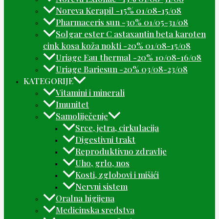
Noreva Kerapil -15% 01/08-15/08
Pharmaceris sun -30% 01/05-31/08
Solgar ester C astaxantin beta karoten
cink kosa koža nokti -20% 01/08-15/08
Uriage Eau thermal -20% 10/08-16/08
Uriage Bariesun -20% 03/08-23/08
KATEGORIJE
Vitamini i minerali
Imunitet
Samoliječenje
Srce, jetra, cirkulacija
Digestivni trakt
Reproduktivno zdravlje
Uho, grlo, nos
Kosti, zglobovi i mišići
Nervni sistem
Oralna higijena
Medicinska sredstva