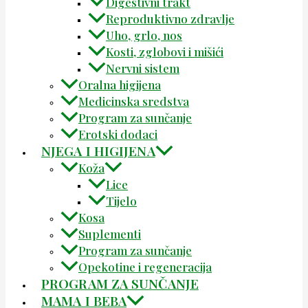
Digestivni trakt
Reproduktivno zdravlje
Uho, grlo, nos
Kosti, zglobovi i mišići
Nervni sistem
Oralna higijena
Medicinska sredstva
Program za sunčanje
Erotski dodaci
NJEGA I HIGIJENA
Koža
Lice
Tijelo
Kosa
Suplementi
Program za sunčanje
Opekotine i regeneracija
PROGRAM ZA SUNČANJE
MAMA I BEBA