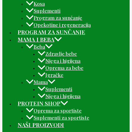
Kosa
Suplementi
Program za sunčanje
Opekotine i regeneracija
PROGRAM ZA SUNČANJE
MAMA I BEBA
Beba
Zdravlje bebe
Njega i higijena
Oprema za bebe
Igračke
Mama
Suplementi
Njega i higijena
PROTEIN SHOP
Oprema za sportiste
Suplementi za sportiste
NAŠI PROIZVODI