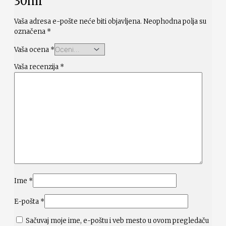
30ml“
Vaša adresa e-pošte neće biti objavljena.
Neophodna polja su
označena
*
Vaša ocena
*
Vaša recenzija
*
Ime
*
E-pošta
*
Sačuvaj moje ime, e-poštu i veb mesto u ovom pregledaču