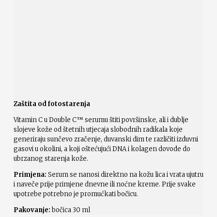
Zaštita od fotostarenja
Vitamin C u Double C™ serumu štiti površinske, ali i dublje
slojeve kože od štetnih utjecaja slobodnih radikala koje
generiraju sunčevo zračenje, duvanski dim te različiti izduvni
gasovi u okolini, a koji oštećujući DNA i kolagen dovode do
ubrzanog starenja kože.
Primjena:
Serum se nanosi direktno na kožu lica i vrata ujutru
i naveče prije primjene dnevne ili noćne kreme. Prije svake
upotrebe potrebno je promućkati bočicu.
Pakovanje:
bočica 30 ml