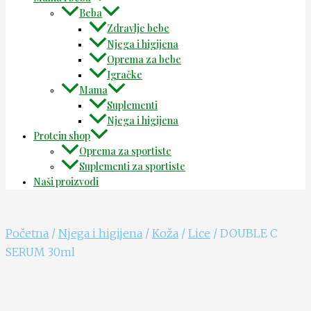
Beba
Zdravlje bebe
Njega i higijena
Oprema za bebe
Igračke
Mama
Suplementi
Njega i higijena
Protein shop
Oprema za sportiste
Suplementi za sportiste
Naši proizvodi
Početna
/
Njega i higijena
/
Koža
/
Lice
/ DOUBLE C
SERUM 30ml