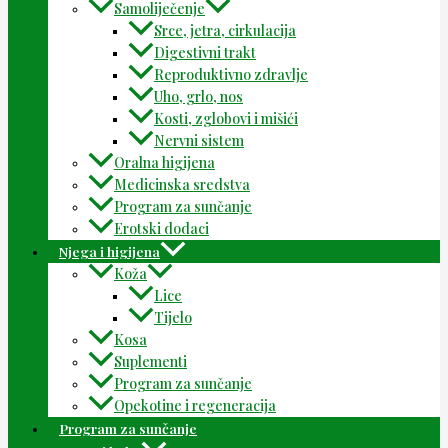
Samoliječenje
Srce, jetra, cirkulacija
Digestivni trakt
Reproduktivno zdravlje
Uho, grlo, nos
Kosti, zglobovi i mišići
Nervni sistem
Oralna higijena
Medicinska sredstva
Program za sunčanje
Erotski dodaci
Njega i higijena
Koža
Lice
Tijelo
Kosa
Suplementi
Program za sunčanje
Opekotine i regeneracija
Program za sunčanje