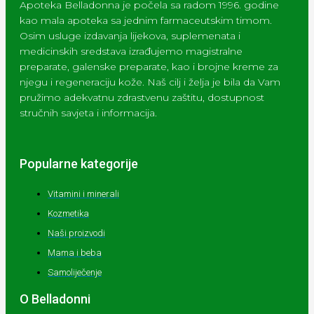
Apoteka Belladonna je počela sa radom 1996. godine
kao mala apoteka sa jednim farmaceutskim timom.
Osim usluge izdavanja lijekova, suplemenata i
medicinskih sredstava izrađujemo magistralne
preparate, galenske preparate, kao i brojne kreme za
njegu i regeneraciju kože. Naš cilj i želja je bila da Vam
pružimo adekvatnu zdrastvenu zaštitu, dostupnost
stručnih savjeta i informacija.
Popularne kategorije
Vitamini i minerali
Kozmetika
Naši proizvodi
Mama i beba
Samoliječenje
O Belladonni