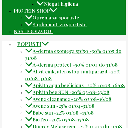
Njega i higijena
PROTEIN SHOP
Oprema za sportiste
Suplementi za sportiste
NAŠI PROIZVODI
POPUSTI
A-derma exomega spf50 -30% 01/05 do
31/08
A-derma protect -50% 01/04 do 31/08
Alivit cink, aterostop i antiparazit -20%
01/08-31/08
Apivita aqua beelicious -20% 10/08-16/08
Apivita bee SUN -20% 03/08-23/08
Avene cleanance -20% 03/08-16/08
Avene sun -25% 01/04-31/08
Babe sun -22% 01/08 -15/08
BioTeo -20% 05/08-17/08
Ducray Melascreen -25% 01/04 do 31/08