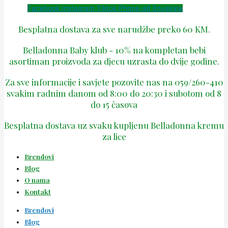
Facebook
Instagram
Tiktok
Phone-alt
Envelope
Besplatna dostava za sve narudžbe preko 60 KM.
Belladonna Baby klub - 10% na kompletan bebi
asortiman proizvoda za djecu uzrasta do dvije godine.
Za sve informacije i savjete pozovite nas na 059/260-410
svakim radnim danom od 8:00 do 20:30 i subotom od 8
do 15 časova
Besplatna dostava uz svaku kupljenu Belladonna kremu
za lice
Brendovi
Blog
O nama
Kontakt
Brendovi
Blog