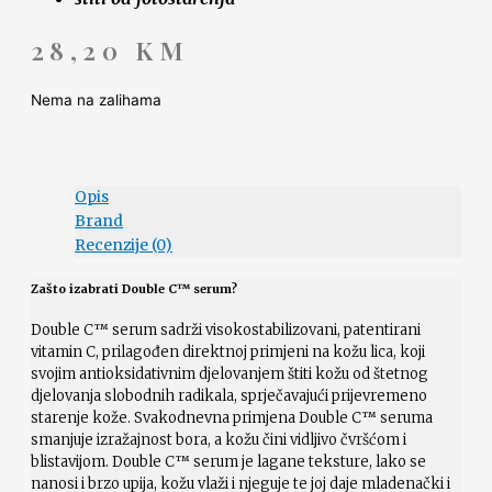
28,20
KM
Nema na zalihama
Opis
Brand
Recenzije (0)
Zašto izabrati Double C™ serum?
Double C™ serum sadrži visokostabilizovani, patentirani
vitamin C, prilagođen direktnoj primjeni na kožu lica, koji
svojim antioksidativnim djelovanjem štiti kožu od štetnog
djelovanja slobodnih radikala, sprječavajući prijevremeno
starenje kože. Svakodnevna primjena Double C™ seruma
smanjuje izražajnost bora, a kožu čini vidljivo čvršćom i
blistavijom. Double C™ serum je lagane teksture, lako se
nanosi i brzo upija, kožu vlaži i njeguje te joj daje mladenački i