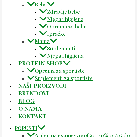
Beba
Zdravlje bebe
Njega i higijena
Oprema za bebe
Igračke
Mama
Suplementi
Njega i higijena
PROTEIN SHOP
Oprema za sportiste
Suplementi za sportiste
NAŠI PROIZVODI
BRENDOVI
BLOG
O NAMA
KONTAKT
POPUSTI
A-derma exomega spf50 -30% 01/05 do