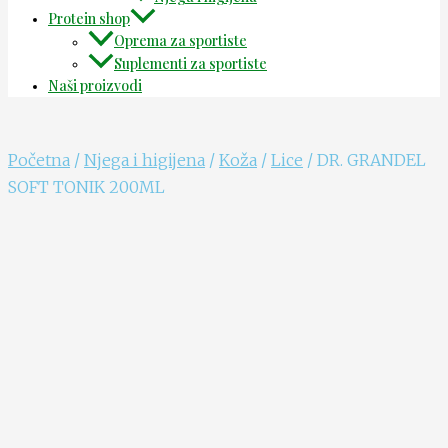
Protein shop
Oprema za sportiste
Suplementi za sportiste
Naši proizvodi
Početna
/
Njega i higijena
/
Koža
/
Lice
/ DR. GRANDEL
SOFT TONIK 200ML