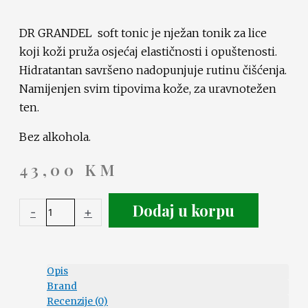
DR GRANDEL soft tonic je nježan tonik za lice
koji koži pruža osjećaj elastičnosti i opuštenosti.
Hidratantan savršeno nadopunjuje rutinu čišćenja.
Namijenjen svim tipovima kože, za uravnotežen
ten.
Bez alkohola.
43,00
KM
Dodaj u korpu
-
+
Opis
Brand
Recenzije (0)