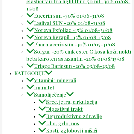
elasticity ultra light fluid 50 ml -30% 01/08-
15/08
Eucerin sun -30% 01/06-31/08
Ladival SUN -20% 01/08-31/08
Noreva Exfoliac -15% 01/08-31/08
Noreva Kerapil -15% 01/08-15/08
Pharmaceris sun -30% 01/05-31/08
Solgar -20% cink ester C kosa koža nokti
beta karoten astaxantin -20% 01/08/15/08
Uriage Bariesun -20% 03/08-23/08
KATEGORIJE
Vitamini i minerali
Imunitet
Samoliječenje
Srce, jetra, cirkulacija
Digestivni trakt
Reproduktivno zdravlje
Uho, grlo, nos
Kosti, zglobovi i mišići