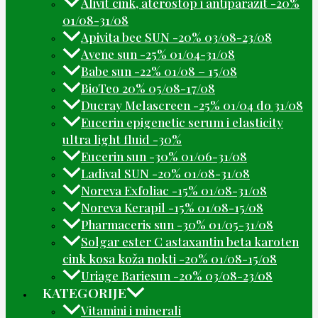
Alivit cink, aterostop i antiparazit -20%
01/08-31/08
Apivita bee SUN -20% 03/08-23/08
Avene sun -25% 01/04-31/08
Babe sun -22% 01/08 – 15/08
BioTeo 20% 05/08-17/08
Ducray Melascreen -25% 01/04 do 31/08
Eucerin epigenetic serum i elasticity
ultra light fluid -30%
Eucerin sun -30% 01/06-31/08
Ladival SUN -20% 01/08-31/08
Noreva Exfoliac -15% 01/08-31/08
Noreva Kerapil -15% 01/08-15/08
Pharmaceris sun -30% 01/05-31/08
Solgar ester C astaxantin beta karoten
cink kosa koža nokti -20% 01/08-15/08
Uriage Bariesun -20% 03/08-23/08
KATEGORIJE
Vitamini i minerali