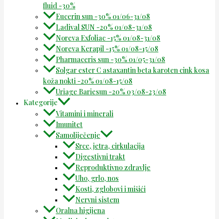
fluid -30%
Eucerin sun -30% 01/06-31/08
Ladival SUN -20% 01/08-31/08
Noreva Exfoliac -15% 01/08-31/08
Noreva Kerapil -15% 01/08-15/08
Pharmaceris sun -30% 01/05-31/08
Solgar ester C astaxantin beta karoten cink kosa
koža nokti -20% 01/08-15/08
Uriage Bariesun -20% 03/08-23/08
Kategorije
Vitamini i minerali
Imunitet
Samoliječenje
Srce, jetra, cirkulacija
Digestivni trakt
Reproduktivno zdravlje
Uho, grlo, nos
Kosti, zglobovi i mišići
Nervni sistem
Oralna higijena