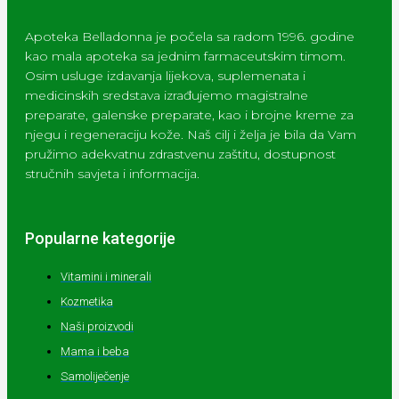
Apoteka Belladonna je počela sa radom 1996. godine
kao mala apoteka sa jednim farmaceutskim timom.
Osim usluge izdavanja lijekova, suplemenata i
medicinskih sredstava izrađujemo magistralne
preparate, galenske preparate, kao i brojne kreme za
njegu i regeneraciju kože. Naš cilj i želja je bila da Vam
pružimo adekvatnu zdrastvenu zaštitu, dostupnost
stručnih savjeta i informacija.
Popularne kategorije
Vitamini i minerali
Kozmetika
Naši proizvodi
Mama i beba
Samoliječenje