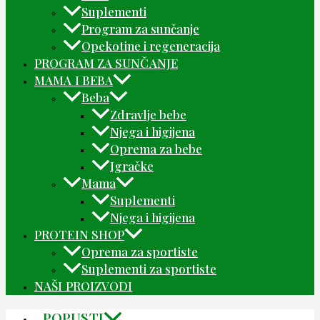
Suplementi
Program za sunčanje
Opekotine i regeneracija
PROGRAM ZA SUNČANJE
MAMA I BEBA
Beba
Zdravlje bebe
Njega i higijena
Oprema za bebe
Igračke
Mama
Suplementi
Njega i higijena
PROTEIN SHOP
Oprema za sportiste
Suplementi za sportiste
NAŠI PROIZVODI
POPUSTI