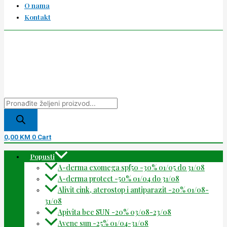
O nama
Kontakt
0,00
KM
0
Cart
Popusti
A-derma exomega spf50 -30% 01/05 do 31/08
A-derma protect -50% 01/04 do 31/08
Alivit cink, aterostop i antiparazit -20% 01/08-
31/08
Apivita bee SUN -20% 03/08-23/08
Avene sun -25% 01/04-31/08