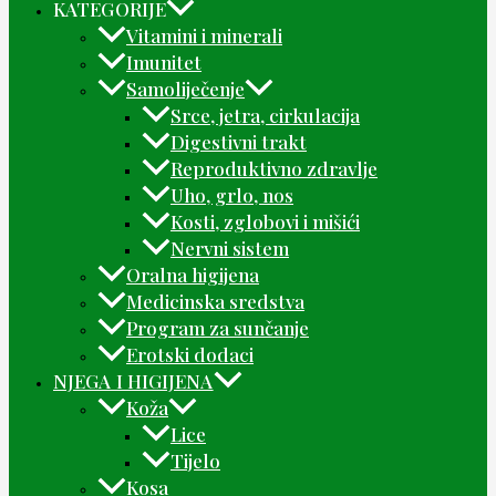
KATEGORIJE
Vitamini i minerali
Imunitet
Samoliječenje
Srce, jetra, cirkulacija
Digestivni trakt
Reproduktivno zdravlje
Uho, grlo, nos
Kosti, zglobovi i mišići
Nervni sistem
Oralna higijena
Medicinska sredstva
Program za sunčanje
Erotski dodaci
NJEGA I HIGIJENA
Koža
Lice
Tijelo
Kosa