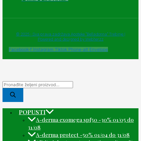
© 2025 - Sva prava zadržava Apoteke "Belladonna" Trebinje |
Powered and designed by Webherzz
Facebook-f
Instagram
Tiktok
Phone-alt
Envelope
POPUSTI
A-derma exomega spf50 -30% 01/05 do
31/08
A-derma protect -50% 01/04 do 31/08