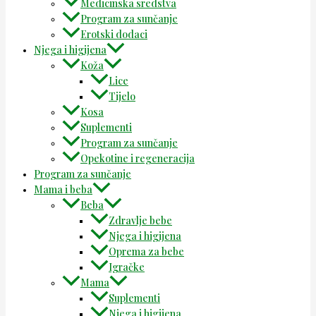
Medicinska sredstva
Program za sunčanje
Erotski dodaci
Njega i higijena
Koža
Lice
Tijelo
Kosa
Suplementi
Program za sunčanje
Opekotine i regeneracija
Program za sunčanje
Mama i beba
Beba
Zdravlje bebe
Njega i higijena
Oprema za bebe
Igračke
Mama
Suplementi
Njega i higijena