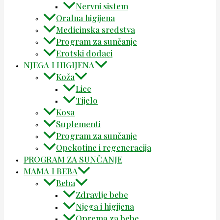
Nervni sistem
Oralna higijena
Medicinska sredstva
Program za sunčanje
Erotski dodaci
NJEGA I HIGIJENA
Koža
Lice
Tijelo
Kosa
Suplementi
Program za sunčanje
Opekotine i regeneracija
PROGRAM ZA SUNČANJE
MAMA I BEBA
Beba
Zdravlje bebe
Njega i higijena
Oprema za bebe