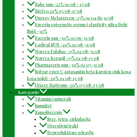
Babe sun -22% 01/08 – 15/08
BioTeo 20% 05/08-17/08
Ducray Melascreen -25% 01/04 do 31/08
Eucerin epigenetic serum i elasticity ultra light
fluid -30%
Eucerin sun -30% 01/06-31/08
Ladival SUN -20% 01/08-31/08
Noreva Exfoliac -15% 01/08-31/08
Noreva Kerapil -15% 01/08-15/08
Pharmaceris sun -30% 01/05-31/08
Solgar ester C astaxantin beta karoten cink kosa
koža nokti -20% 01/08-15/08
Uriage Bariesun -20% 03/08-23/08
Kategorije
Vitamini i minerali
Imunitet
Samoliječenje
Srce, jetra, cirkulacija
Digestivni trakt
Reproduktivno zdravlje