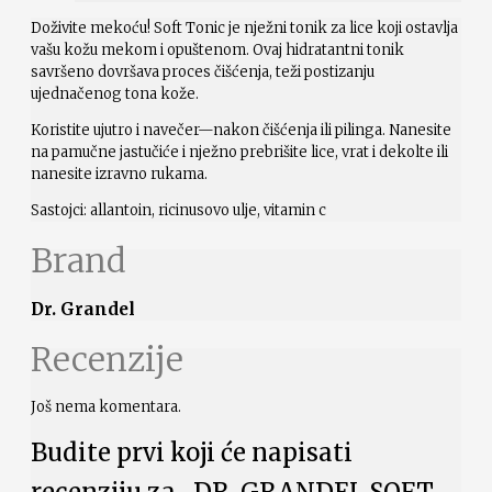
Doživite mekoću! Soft Tonic je nježni tonik za lice koji ostavlja
vašu kožu mekom i opuštenom. Ovaj hidratantni tonik
savršeno dovršava proces čišćenja, teži postizanju
ujednačenog tona kože.
Koristite ujutro i navečer—nakon čišćenja ili pilinga. Nanesite
na pamučne jastučiće i nježno prebrišite lice, vrat i dekolte ili
nanesite izravno rukama.
Sastojci: allantoin, ricinusovo ulje, vitamin c
Brand
Dr. Grandel
Recenzije
Još nema komentara.
Budite prvi koji će napisati