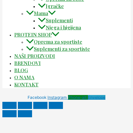
Igračke
Mama
Suplementi
Njega i higijena
PROTEIN SHOP
Oprema za sportiste
Suplementi za sportiste
NAŠI PROIZVODI
BRENDOVI
BLOG
O NAMA
KONTAKT
Facebook
Instagram
Phone-alt
Envelope