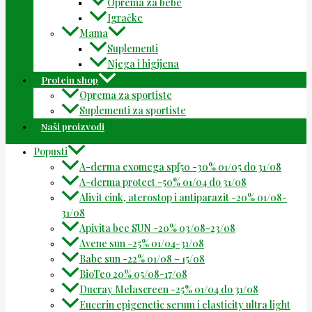
Oprema za bebe
Igračke
Mama
Suplementi
Njega i higijena
Protein shop
Oprema za sportiste
Suplementi za sportiste
Naši proizvodi
Popusti
A-derma exomega spf50 -30% 01/05 do 31/08
A-derma protect -50% 01/04 do 31/08
Alivit cink, aterostop i antiparazit -20% 01/08-
31/08
Apivita bee SUN -20% 03/08-23/08
Avene sun -25% 01/04-31/08
Babe sun -22% 01/08 – 15/08
BioTeo 20% 05/08-17/08
Ducray Melascreen -25% 01/04 do 31/08
Eucerin epigenetic serum i elasticity ultra light