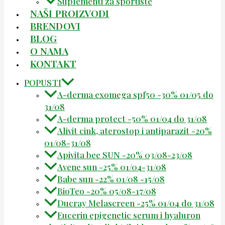
Suplementi za sportiste
NAŠI PROIZVODI
BRENDOVI
BLOG
O NAMA
KONTAKT
POPUSTI
A-derma exomega spf50 -30% 01/05 do
31/08
A-derma protect -50% 01/04 do 31/08
Alivit cink, aterostop i antiparazit -20%
01/08-31/08
Apivita bee SUN -20% 03/08-23/08
Avene sun -25% 01/04-31/08
Babe sun -22% 01/08 -15/08
BioTeo -20% 05/08-17/08
Ducray Melascreen -25% 01/04 do 31/08
Eucerin epigenetic serum i hyaluron