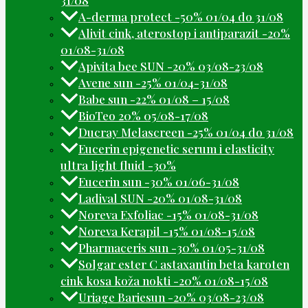
A-derma protect -50% 01/04 do 31/08
Alivit cink, aterostop i antiparazit -20%
01/08-31/08
Apivita bee SUN -20% 03/08-23/08
Avene sun -25% 01/04-31/08
Babe sun -22% 01/08 – 15/08
BioTeo 20% 05/08-17/08
Ducray Melascreen -25% 01/04 do 31/08
Eucerin epigenetic serum i elasticity
ultra light fluid -30%
Eucerin sun -30% 01/06-31/08
Ladival SUN -20% 01/08-31/08
Noreva Exfoliac -15% 01/08-31/08
Noreva Kerapil -15% 01/08-15/08
Pharmaceris sun -30% 01/05-31/08
Solgar ester C astaxantin beta karoten
cink kosa koža nokti -20% 01/08-15/08
Uriage Bariesun -20% 03/08-23/08