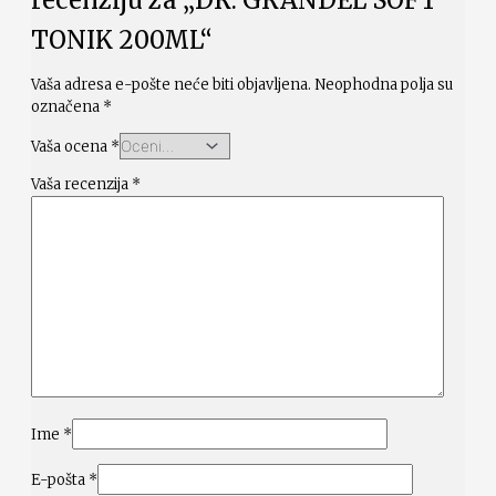
recenziju za „DR. GRANDEL SOFT
TONIK 200ML“
Vaša adresa e-pošte neće biti objavljena.
Neophodna polja su
označena
*
Vaša ocena
*
Vaša recenzija
*
Ime
*
E-pošta
*