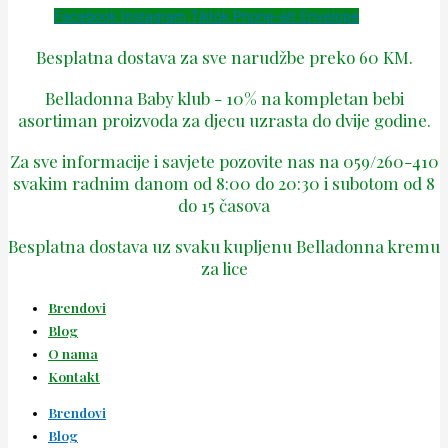
Facebook
Instagram
Tiktok
Phone-alt
Envelope
Besplatna dostava za sve narudžbe preko 60 KM.
Belladonna Baby klub - 10% na kompletan bebi
asortiman proizvoda za djecu uzrasta do dvije godine.
Za sve informacije i savjete pozovite nas na 059/260-410
svakim radnim danom od 8:00 do 20:30 i subotom od 8
do 15 časova
Besplatna dostava uz svaku kupljenu Belladonna kremu
za lice
Brendovi
Blog
O nama
Kontakt
Brendovi
Blog