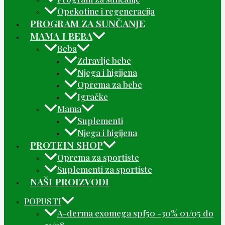
Opekotine i regeneracija
PROGRAM ZA SUNČANJE
MAMA I BEBA
Beba
Zdravlje bebe
Njega i higijena
Oprema za bebe
Igračke
Mama
Suplementi
Njega i higijena
PROTEIN SHOP
Oprema za sportiste
Suplementi za sportiste
NAŠI PROIZVODI
POPUSTI
A-derma exomega spf50 -30% 01/05 do
31/08