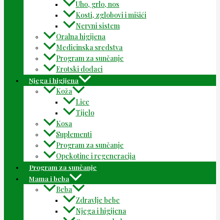
Uho, grlo, nos
Kosti, zglobovi i mišići
Nervni sistem
Oralna higijena
Medicinska sredstva
Program za sunčanje
Erotski dodaci
Njega i higijena
Koža
Lice
Tijelo
Kosa
Suplementi
Program za sunčanje
Opekotine i regeneracija
Program za sunčanje
Mama i beba
Beba
Zdravlje bebe
Njega i higijena