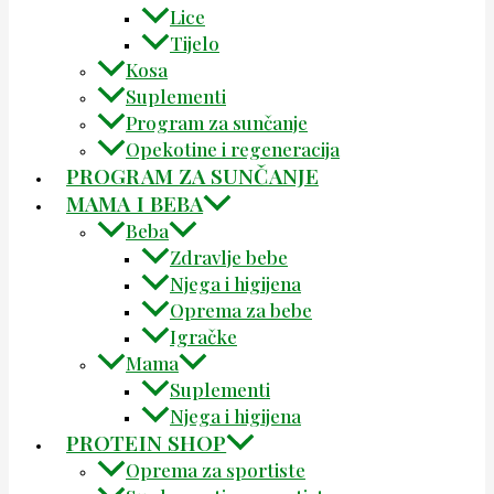
Lice
Tijelo
Kosa
Suplementi
Program za sunčanje
Opekotine i regeneracija
PROGRAM ZA SUNČANJE
MAMA I BEBA
Beba
Zdravlje bebe
Njega i higijena
Oprema za bebe
Igračke
Mama
Suplementi
Njega i higijena
PROTEIN SHOP
Oprema za sportiste