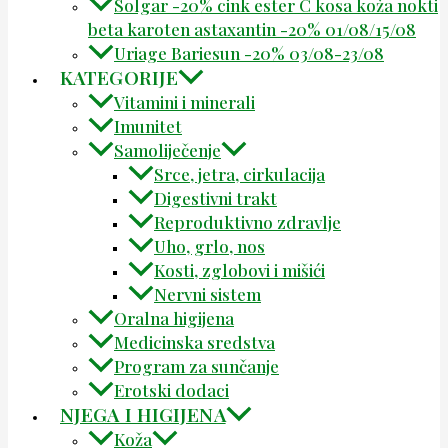
Solgar -20% cink ester C kosa koža nokti
beta karoten astaxantin -20% 01/08/15/08
Uriage Bariesun -20% 03/08-23/08
KATEGORIJE
Vitamini i minerali
Imunitet
Samoliječenje
Srce, jetra, cirkulacija
Digestivni trakt
Reproduktivno zdravlje
Uho, grlo, nos
Kosti, zglobovi i mišići
Nervni sistem
Oralna higijena
Medicinska sredstva
Program za sunčanje
Erotski dodaci
NJEGA I HIGIJENA
Koža