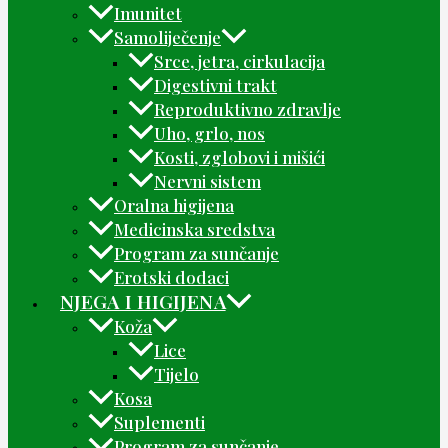
Imunitet
Samoliječenje
Srce, jetra, cirkulacija
Digestivni trakt
Reproduktivno zdravlje
Uho, grlo, nos
Kosti, zglobovi i mišići
Nervni sistem
Oralna higijena
Medicinska sredstva
Program za sunčanje
Erotski dodaci
NJEGA I HIGIJENA
Koža
Lice
Tijelo
Kosa
Suplementi
Program za sunčanje