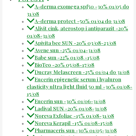
A-derma exomega spf50 -30% 01/05 do
31/08
A-derma protect -50% 01/04 do 31/08
Alivit cink, aterostop i antiparazit -20%
01/08-31/08
Apivita bee SUN -20% 03/08-23/08
Avene sun -25% 01/04-31/08
Babe sun -22% 01/08 -15/08
BioTeo -20% 05/08-17/08
Ducray Melascreen -25% 01/04 do 31/08
Eucerin epigenetic serum i hyaluron
elasticity ultra light fluid 50 ml -30% 01/08-
15/08
Eucerin sun -30% 01/06-31/08
Ladival SUN -20% 01/08-31/08
Noreva Exfoliac -15% 01/08-31/08
Noreva Kerapil -15% 01/08-15/08
Pharmaceris sun -30% 01/05-31/08