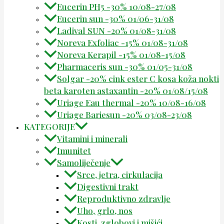
Eucerin PH5 -30% 10/08-27/08
Eucerin sun -30% 01/06-31/08
Ladival SUN -20% 01/08-31/08
Noreva Exfoliac -15% 01/08-31/08
Noreva Kerapil -15% 01/08-15/08
Pharmaceris sun -30% 01/05-31/08
Solgar -20% cink ester C kosa koža nokti
beta karoten astaxantin -20% 01/08/15/08
Uriage Eau thermal -20% 10/08-16/08
Uriage Bariesun -20% 03/08-23/08
KATEGORIJE
Vitamini i minerali
Imunitet
Samoliječenje
Srce, jetra, cirkulacija
Digestivni trakt
Reproduktivno zdravlje
Uho, grlo, nos
Kosti, zglobovi i mišići