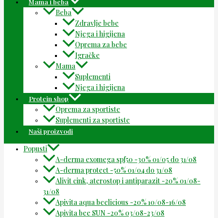
Mama i beba
Beba
Zdravlje bebe
Njega i higijena
Oprema za bebe
Igračke
Mama
Suplementi
Njega i higijena
Protein shop
Oprema za sportiste
Suplementi za sportiste
Naši proizvodi
Popusti
A-derma exomega spf50 -30% 01/05 do 31/08
A-derma protect -50% 01/04 do 31/08
Alivit cink, aterostop i antiparazit -20% 01/08-
31/08
Apivita aqua beelicious -20% 10/08-16/08
Apivita bee SUN -20% 03/08-23/08