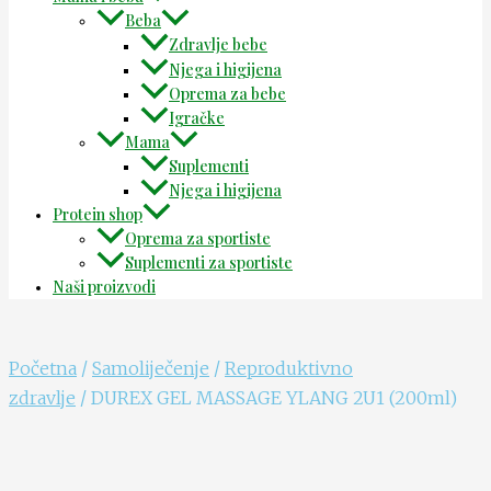
Beba
Zdravlje bebe
Njega i higijena
Oprema za bebe
Igračke
Mama
Suplementi
Njega i higijena
Protein shop
Oprema za sportiste
Suplementi za sportiste
Naši proizvodi
Početna
/
Samoliječenje
/
Reproduktivno
zdravlje
/ DUREX GEL MASSAGE YLANG 2U1 (200ml)