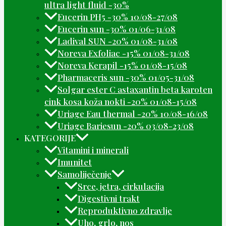
ultra light fluid -30%
Eucerin PH5 -30% 10/08-27/08
Eucerin sun -30% 01/06-31/08
Ladival SUN -20% 01/08-31/08
Noreva Exfoliac -15% 01/08-31/08
Noreva Kerapil -15% 01/08-15/08
Pharmaceris sun -30% 01/05-31/08
Solgar ester C astaxantin beta karoten
cink kosa koža nokti -20% 01/08-15/08
Uriage Eau thermal -20% 10/08-16/08
Uriage Bariesun -20% 03/08-23/08
KATEGORIJE
Vitamini i minerali
Imunitet
Samoliječenje
Srce, jetra, cirkulacija
Digestivni trakt
Reproduktivno zdravlje
Uho, grlo, nos