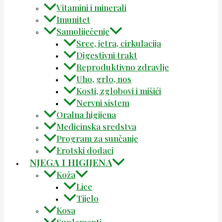
Vitamini i minerali
Imunitet
Samoliječenje
Srce, jetra, cirkulacija
Digestivni trakt
Reproduktivno zdravlje
Uho, grlo, nos
Kosti, zglobovi i mišići
Nervni sistem
Oralna higijena
Medicinska sredstva
Program za sunčanje
Erotski dodaci
NJEGA I HIGIJENA
Koža
Lice
Tijelo
Kosa
Suplementi