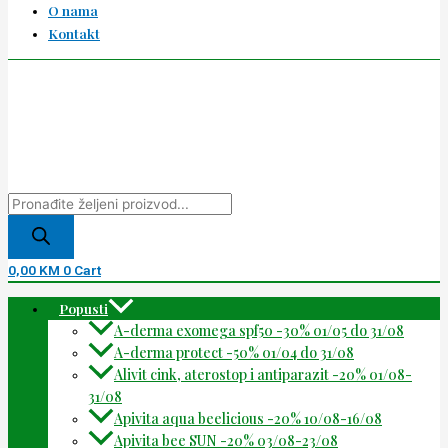
O nama
Kontakt
0,00
KM
0
Cart
Popusti
A-derma exomega spf50 -30% 01/05 do 31/08
A-derma protect -50% 01/04 do 31/08
Alivit cink, aterostop i antiparazit -20% 01/08-
31/08
Apivita aqua beelicious -20% 10/08-16/08
Apivita bee SUN -20% 03/08-23/08