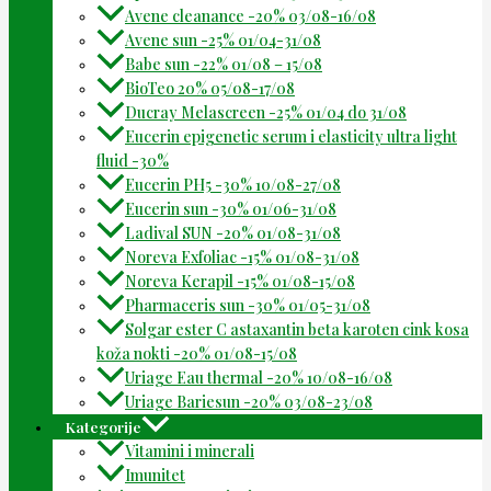
Avene cleanance -20% 03/08-16/08
Avene sun -25% 01/04-31/08
Babe sun -22% 01/08 – 15/08
BioTeo 20% 05/08-17/08
Ducray Melascreen -25% 01/04 do 31/08
Eucerin epigenetic serum i elasticity ultra light
fluid -30%
Eucerin PH5 -30% 10/08-27/08
Eucerin sun -30% 01/06-31/08
Ladival SUN -20% 01/08-31/08
Noreva Exfoliac -15% 01/08-31/08
Noreva Kerapil -15% 01/08-15/08
Pharmaceris sun -30% 01/05-31/08
Solgar ester C astaxantin beta karoten cink kosa
koža nokti -20% 01/08-15/08
Uriage Eau thermal -20% 10/08-16/08
Uriage Bariesun -20% 03/08-23/08
Kategorije
Vitamini i minerali
Imunitet