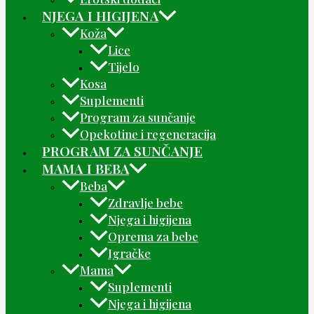
NJEGA I HIGIJENA
Koža
Lice
Tijelo
Kosa
Suplementi
Program za sunčanje
Opekotine i regeneracija
PROGRAM ZA SUNČANJE
MAMA I BEBA
Beba
Zdravlje bebe
Njega i higijena
Oprema za bebe
Igračke
Mama
Suplementi
Njega i higijena