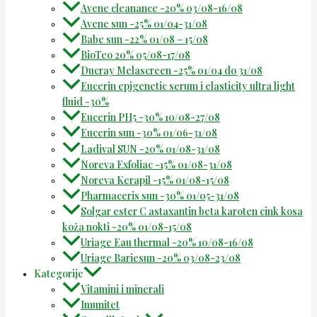
Avene cleanance -20% 03/08-16/08
Avene sun -25% 01/04-31/08
Babe sun -22% 01/08 – 15/08
BioTeo 20% 05/08-17/08
Ducray Melascreen -25% 01/04 do 31/08
Eucerin epigenetic serum i elasticity ultra light
fluid -30%
Eucerin PH5 -30% 10/08-27/08
Eucerin sun -30% 01/06-31/08
Ladival SUN -20% 01/08-31/08
Noreva Exfoliac -15% 01/08-31/08
Noreva Kerapil -15% 01/08-15/08
Pharmaceris sun -30% 01/05-31/08
Solgar ester C astaxantin beta karoten cink kosa
koža nokti -20% 01/08-15/08
Uriage Eau thermal -20% 10/08-16/08
Uriage Bariesun -20% 03/08-23/08
Kategorije
Vitamini i minerali
Imunitet