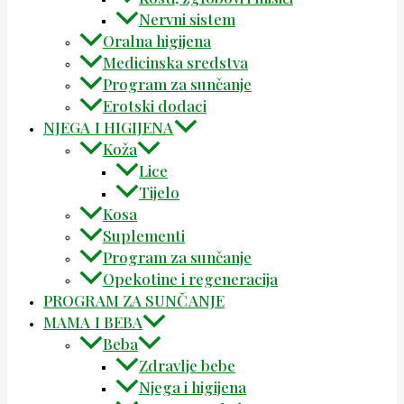
Nervni sistem
Oralna higijena
Medicinska sredstva
Program za sunčanje
Erotski dodaci
NJEGA I HIGIJENA
Koža
Lice
Tijelo
Kosa
Suplementi
Program za sunčanje
Opekotine i regeneracija
PROGRAM ZA SUNČANJE
MAMA I BEBA
Beba
Zdravlje bebe
Njega i higijena