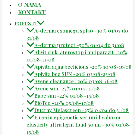
O NAMA
KONTAKT
POPUSTI
A-derma exomega spf50 -30% 01/05 do
31/08
A-derma protect -50% 01/04 do 31/08
Alivit cink, aterostop i antiparazit -20%
01/08-31/08
Apivita aqua beelicious -20% 10/08-16/08
Apivita bee SUN -20% 03/08-23/08
Avene cleanance -20% 03/08-16/08
Avene sun -25% 01/04-31/08
Babe sun -22% 01/08 -15/08
BioTeo -20% 05/08-17/08
Ducray Melascreen -25% 01/04 do 31/08
Eucerin epigenetic serum i hyaluron
elasticity ultra light fluid 50 ml -30% 01/08-
15/08