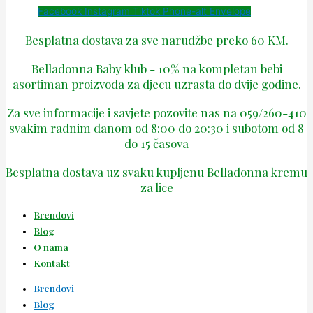
Facebook
Instagram
Tiktok
Phone-alt
Envelope
Besplatna dostava za sve narudžbe preko 60 KM.
Belladonna Baby klub - 10% na kompletan bebi
asortiman proizvoda za djecu uzrasta do dvije godine.
Za sve informacije i savjete pozovite nas na 059/260-410
svakim radnim danom od 8:00 do 20:30 i subotom od 8
do 15 časova
Besplatna dostava uz svaku kupljenu Belladonna kremu
za lice
Brendovi
Blog
O nama
Kontakt
Brendovi
Blog