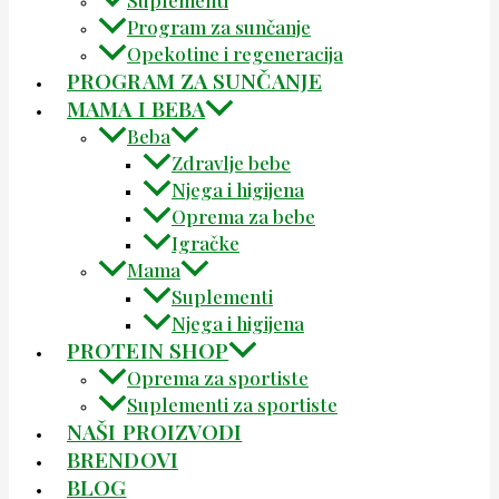
Program za sunčanje
Opekotine i regeneracija
PROGRAM ZA SUNČANJE
MAMA I BEBA
Beba
Zdravlje bebe
Njega i higijena
Oprema za bebe
Igračke
Mama
Suplementi
Njega i higijena
PROTEIN SHOP
Oprema za sportiste
Suplementi za sportiste
NAŠI PROIZVODI
BRENDOVI
BLOG