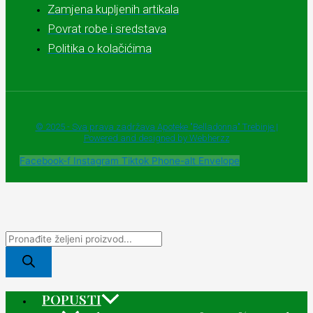
Zamjena kupljenih artikala
Povrat robe i sredstava
Politika o kolačićima
© 2025 - Sva prava zadržava Apoteke "Belladonna" Trebinje |
Powered and designed by Webherzz
Facebook-f
Instagram
Tiktok
Phone-alt
Envelope
POPUSTI