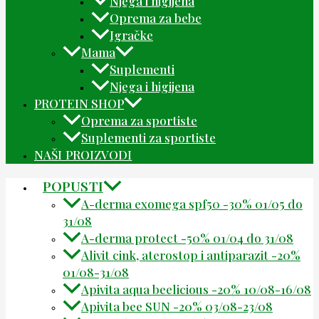
Njega i higijena
Oprema za bebe
Igračke
Mama
Suplementi
Njega i higijena
PROTEIN SHOP
Oprema za sportiste
Suplementi za sportiste
NAŠI PROIZVODI
POPUSTI
A-derma exomega spf50 -30% 01/05 do
31/08
A-derma protect -50% 01/04 do 31/08
Alivit cink, aterostop i antiparazit -20%
01/08-31/08
Apivita aqua beelicious -20% 10/08-16/08
Apivita bee SUN -20% 03/08-23/08