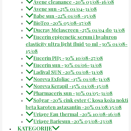
Avene cleanance -20% 03/08-16/08
Avene sun -25% 01/04-31/08
Babe sun -22% 01/08 -15/08
BioTeo -20% 05/08-17/08
Ducray Melascreen -25% 01/04 do 31/08
Eucerin epigenetic serum i hyaluron
elasticity ultra light fluid 50 ml -30% 01/08-
15/08
Eucerin PH5 -30% 10/08-27/08
Eucerin sun -30% 01/06-31/08
Ladival SUN -20% 01/08-31/08
Noreva Exfoliac -15% 01/08-31/08
Noreva Kerapil -15% 01/08-15/08
Pharmaceris sun -30% 01/05-31/08
Solgar -20% cink ester C kosa koža nokti
beta karoten astaxantin -20% 01/08/15/08
Uriage Eau thermal -20% 10/08-16/08
Uriage Bariesun -20% 03/08-23/08
KATEGORIJE