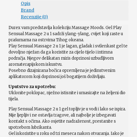
Opis
Brand
Recenzije (0)
Durex vam predstavlja kolekciju Massage Moods. Gel Play
Sensual Massage 2 u 1 sadrži ylang-ylang, cvijet koji raste u
prašumama na ostrvima Tihog okeana.
Play Sensual Massage 2 u 1 je lagan, gladak i svilenkast gel te
dovoljno nježan da ga koristite za cijelo tijelo i intimna
područja. Njegov delikatan miris doprinosi uzbudljivom
aromaterapijskom iskustvu.
Posebno dizajnirana bočica opremljena je jedinstvenim
aplikatorom koji doprinosi još bogatijem doživljaju.
Uputstvo za upotrebu:
Uklonite poklopac, nježno istisnite i umasirajte na željeni dio
tijela.
Play Sensual Massage 2 u 1 gel topljiv je u vodi i lako se ispira.
Nije ljepljiv i ne ostavlja tragove, ali najbolje je izbegavati
kontakt s očima. Ako osjetite nadraženost, prestanite s
upotrebom lubrikanta.
Gel iskoristite u roku od tri meseca nakon otvaranja. Iako je