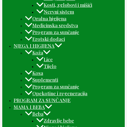
Kosti, zglobovi i mišići
Nervni sistem
Oralna higijena
Medicinska sredstva
Program za sunčanje
Erotski dodaci
NJEGA I HIGIJENA
Koža
Lice
Tijelo
Kosa
Suplementi
Program za sunčanje
Opekotine i regeneracija
PROGRAM ZA SUNČANJE
MAMA I BEBA
Beba
Zdravlje bebe