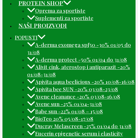
PROTEIN SHOP
Oprema za sportiste
Suplementi za sportiste
NAŠI PROIZVODI
POPUSTI
A-derma exomega spf50 -30% 01/05 do
31/08
A-derma protect -50% 01/04 do 31/08
Alivit cink, aterostop i antiparazit -20%
01/08-31/08
Apivita aqua beelicious -20% 10/08-16/08
Apivita bee SUN -20% 03/08-23/08
Avene cleanance -20% 03/08-16/08
Avene sun -25% 01/04-31/08
Babe sun -22% 01/08 – 15/08
BioTeo 20% 05/08-17/08
Ducray Melascreen -25% 01/04 do 31/08
Eucerin epigenetic serum i elasticity