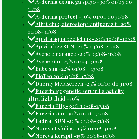
A-derma exomega spf50 -30% 01/05 do
31/08
A-derma protect -50% 01/04 do 31/08
Alivit cink, aterostop i antiparazit -20%
01/08-31/08
Apivita aqua beelicious -20% 10/08-16/08
Apivita bee SUN -20% 03/08-23/08
Avene cleanance -20% 03/08-16/08
Avene sun -25% 01/04-31/08
Babe sun -22% 01/08 – 15/08
BioTeo 20% 05/08-17/08
Ducray Melascreen -25% 01/04 do 31/08
Eucerin epigenetic serum i elasticity
ultra light fluid -30%
Eucerin PH5 -30% 10/08-27/08
Eucerin sun -30% 01/06-31/08
Ladival SUN -20% 01/08-31/08
Noreva Exfoliac -15% 01/08-31/08
Noreva Kerapil -15% 01/08-15/08