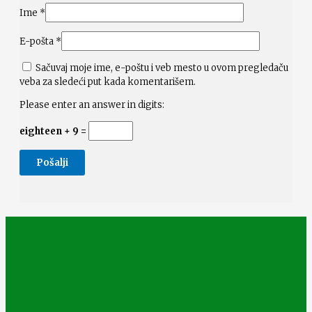
Ime
*
E-pošta
*
Sačuvaj moje ime, e-poštu i veb mesto u ovom pregledaču
veba za sledeći put kada komentarišem.
Please enter an answer in digits:
eighteen + 9 =