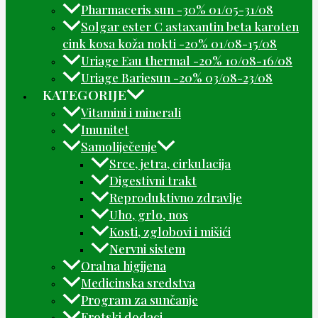
Pharmaceris sun -30% 01/05-31/08
Solgar ester C astaxantin beta karoten
cink kosa koža nokti -20% 01/08-15/08
Uriage Eau thermal -20% 10/08-16/08
Uriage Bariesun -20% 03/08-23/08
KATEGORIJE
Vitamini i minerali
Imunitet
Samoliječenje
Srce, jetra, cirkulacija
Digestivni trakt
Reproduktivno zdravlje
Uho, grlo, nos
Kosti, zglobovi i mišići
Nervni sistem
Oralna higijena
Medicinska sredstva
Program za sunčanje
Erotski dodaci