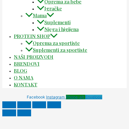
Oprema za bebe
Igračke
Mama
Suplementi
Njega i higijena
PROTEIN SHOP
Oprema za sportiste
Suplementi za sportiste
NAŠI PROIZVODI
BRENDOVI
BLOG
O NAMA
KONTAKT
Facebook
Instagram
Phone-alt
Envelope