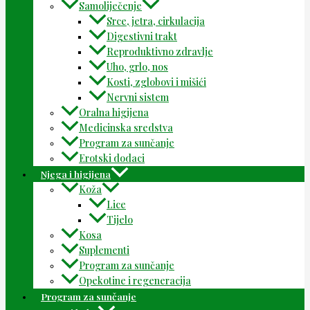
Samoliječenje
Srce, jetra, cirkulacija
Digestivni trakt
Reproduktivno zdravlje
Uho, grlo, nos
Kosti, zglobovi i mišići
Nervni sistem
Oralna higijena
Medicinska sredstva
Program za sunčanje
Erotski dodaci
Njega i higijena
Koža
Lice
Tijelo
Kosa
Suplementi
Program za sunčanje
Opekotine i regeneracija
Program za sunčanje