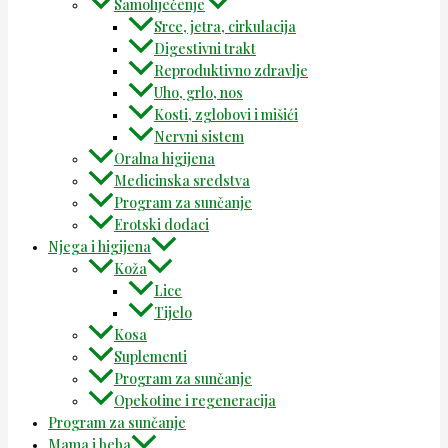
Samoliječenje
Srce, jetra, cirkulacija
Digestivni trakt
Reproduktivno zdravlje
Uho, grlo, nos
Kosti, zglobovi i mišići
Nervni sistem
Oralna higijena
Medicinska sredstva
Program za sunčanje
Erotski dodaci
Njega i higijena
Koža
Lice
Tijelo
Kosa
Suplementi
Program za sunčanje
Opekotine i regeneracija
Program za sunčanje
Mama i beba