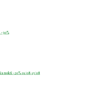
id -30%
oža nokti -20% 01/08-15/08