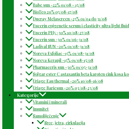
Babe sun -22% 01/08 – 15/08
BioTeo 20% 05/08-17/08
Ducray Melascreen -25% 01/04 do 31/08
Eucerin epigenetic serum i elasticity ultra light flu
Eucerin PH5 -30% 10/08-27/08
Eucerin sun -30% 01/06-31/08
Ladival SUN -20% 01/08-31/08
Noreva Exfoliac -15% 01/08-31/08
Noreva Kerapil -15% 01/08-15/08
Pharmaceris sun -30% 01/05-31/08
Solgar ester C astaxantin beta karoten cink kosa k
Uriage Eau thermal -20% 10/08-16/08
Uriage Bariesun -20% 03/08-23/08
Kategorije
Vitamini i minerali
Imunitet
Samoliječenje
Srce, jetra, cirkulacija