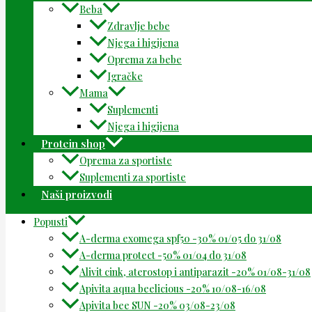
Beba
Zdravlje bebe
Njega i higijena
Oprema za bebe
Igračke
Mama
Suplementi
Njega i higijena
Protein shop
Oprema za sportiste
Suplementi za sportiste
Naši proizvodi
Popusti
A-derma exomega spf50 -30% 01/05 do 31/08
A-derma protect -50% 01/04 do 31/08
Alivit cink, aterostop i antiparazit -20% 01/08-31/08
Apivita aqua beelicious -20% 10/08-16/08
Apivita bee SUN -20% 03/08-23/08