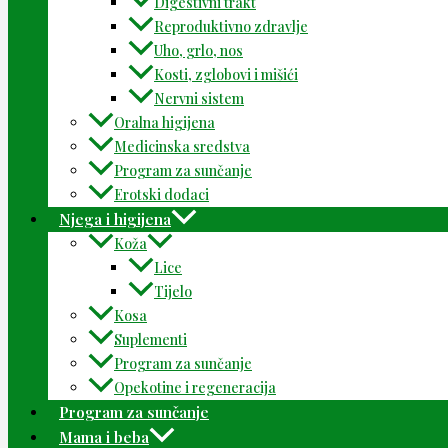
Digestivni trakt
Reproduktivno zdravlje
Uho, grlo, nos
Kosti, zglobovi i mišići
Nervni sistem
Oralna higijena
Medicinska sredstva
Program za sunčanje
Erotski dodaci
Njega i higijena
Koža
Lice
Tijelo
Kosa
Suplementi
Program za sunčanje
Opekotine i regeneracija
Program za sunčanje
Mama i beba