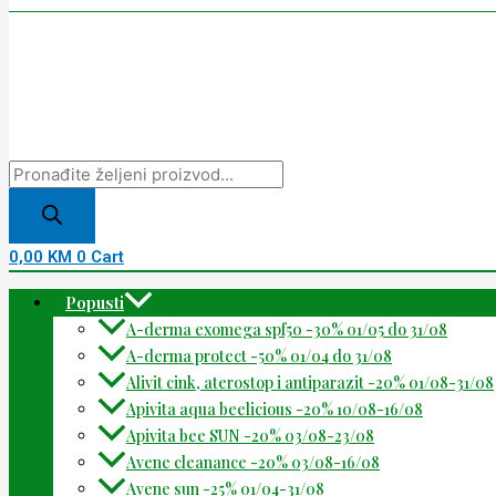
0,00
KM
0
Cart
Popusti
A-derma exomega spf50 -30% 01/05 do 31/08
A-derma protect -50% 01/04 do 31/08
Alivit cink, aterostop i antiparazit -20% 01/08-31/08
Apivita aqua beelicious -20% 10/08-16/08
Apivita bee SUN -20% 03/08-23/08
Avene cleanance -20% 03/08-16/08
Avene sun -25% 01/04-31/08