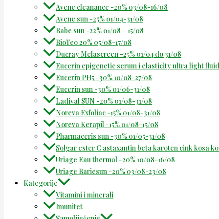
Avene cleanance -20% 03/08-16/08
Avene sun -25% 01/04-31/08
Babe sun -22% 01/08 – 15/08
BioTeo 20% 05/08-17/08
Ducray Melascreen -25% 01/04 do 31/08
Eucerin epigenetic serum i elasticity ultra light flu
Eucerin PH5 -30% 10/08-27/08
Eucerin sun -30% 01/06-31/08
Ladival SUN -20% 01/08-31/08
Noreva Exfoliac -15% 01/08-31/08
Noreva Kerapil -15% 01/08-15/08
Pharmaceris sun -30% 01/05-31/08
Solgar ester C astaxantin beta karoten cink kosa k
Uriage Eau thermal -20% 10/08-16/08
Uriage Bariesun -20% 03/08-23/08
Kategorije
Vitamini i minerali
Imunitet
Samoliječenje