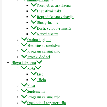
Srce, jetra, cirkulacija
Digestivni trakt
Reproduktivno zdravlje
Uho, grlo, nos
Kosti, zglobovi i mišići
Nervni sistem
Oralna higijena
Medicinska sredstva
Program za sunčanje
Erotski dodaci
Njega i higijena
Koža
Lice
Tijelo
Kosa
Suplementi
Program za sunčanje
Opekotine i regeneracija