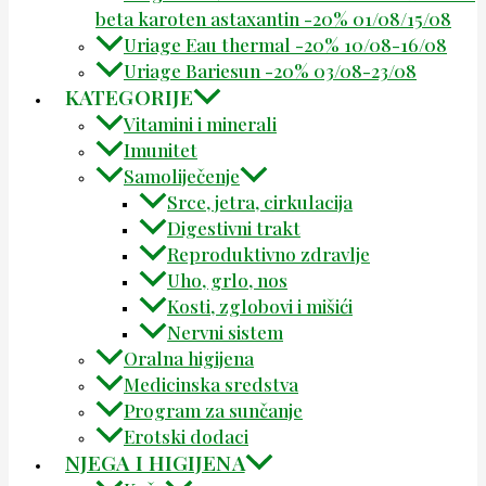
beta karoten astaxantin -20% 01/08/15/08
Uriage Eau thermal -20% 10/08-16/08
Uriage Bariesun -20% 03/08-23/08
KATEGORIJE
Vitamini i minerali
Imunitet
Samoliječenje
Srce, jetra, cirkulacija
Digestivni trakt
Reproduktivno zdravlje
Uho, grlo, nos
Kosti, zglobovi i mišići
Nervni sistem
Oralna higijena
Medicinska sredstva
Program za sunčanje
Erotski dodaci
NJEGA I HIGIJENA