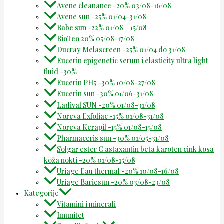
Avene cleanance -20% 03/08-16/08
Avene sun -25% 01/04-31/08
Babe sun -22% 01/08 – 15/08
BioTeo 20% 05/08-17/08
Ducray Melascreen -25% 01/04 do 31/08
Eucerin epigenetic serum i elasticity ultra light
fluid -30%
Eucerin PH5 -30% 10/08-27/08
Eucerin sun -30% 01/06-31/08
Ladival SUN -20% 01/08-31/08
Noreva Exfoliac -15% 01/08-31/08
Noreva Kerapil -15% 01/08-15/08
Pharmaceris sun -30% 01/05-31/08
Solgar ester C astaxantin beta karoten cink kosa
koža nokti -20% 01/08-15/08
Uriage Eau thermal -20% 10/08-16/08
Uriage Bariesun -20% 03/08-23/08
Kategorije
Vitamini i minerali
Imunitet