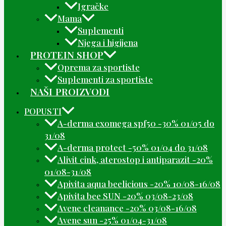
Igračke
Mama
Suplementi
Njega i higijena
PROTEIN SHOP
Oprema za sportiste
Suplementi za sportiste
NAŠI PROIZVODI
POPUSTI
A-derma exomega spf50 -30% 01/05 do
31/08
A-derma protect -50% 01/04 do 31/08
Alivit cink, aterostop i antiparazit -20%
01/08-31/08
Apivita aqua beelicious -20% 10/08-16/08
Apivita bee SUN -20% 03/08-23/08
Avene cleanance -20% 03/08-16/08
Avene sun -25% 01/04-31/08