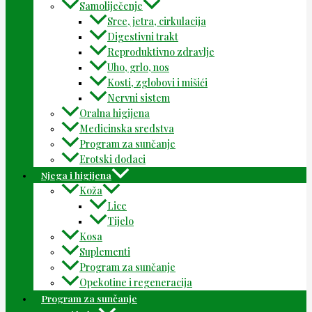
Samoliječenje
Srce, jetra, cirkulacija
Digestivni trakt
Reproduktivno zdravlje
Uho, grlo, nos
Kosti, zglobovi i mišići
Nervni sistem
Oralna higijena
Medicinska sredstva
Program za sunčanje
Erotski dodaci
Njega i higijena
Koža
Lice
Tijelo
Kosa
Suplementi
Program za sunčanje
Opekotine i regeneracija
Program za sunčanje