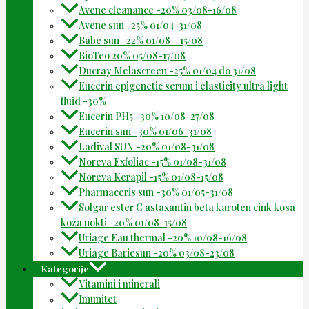
Avene cleanance -20% 03/08-16/08
Avene sun -25% 01/04-31/08
Babe sun -22% 01/08 – 15/08
BioTeo 20% 05/08-17/08
Ducray Melascreen -25% 01/04 do 31/08
Eucerin epigenetic serum i elasticity ultra light
fluid -30%
Eucerin PH5 -30% 10/08-27/08
Eucerin sun -30% 01/06-31/08
Ladival SUN -20% 01/08-31/08
Noreva Exfoliac -15% 01/08-31/08
Noreva Kerapil -15% 01/08-15/08
Pharmaceris sun -30% 01/05-31/08
Solgar ester C astaxantin beta karoten cink kosa
koža nokti -20% 01/08-15/08
Uriage Eau thermal -20% 10/08-16/08
Uriage Bariesun -20% 03/08-23/08
Kategorije
Vitamini i minerali
Imunitet