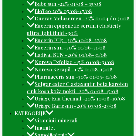
Babe sun -22% 01/08 – 15/08
BioTeo 20% 05/08-17/08
Ducray Melascreen -25% 01/04 do 31/08
Eucerin epigenetic serum i elasticity
ultra light fluid -30%
Eucerin PH5 -30% 10/08-27/08
Eucerin sun -30% 01/06-31/08
Ladival SUN -20% 01/08-31/08
Noreva Exfoliac -15% 01/08-31/08
Noreva Kerapil -15% 01/08-15/08
Pharmaceris sun -30% 01/05-31/08
Solgar ester C astaxantin beta karoten
cink kosa koža nokti -20% 01/08-15/08
Uriage Eau thermal -20% 10/08-16/08
Uriage Bariesun -20% 03/08-23/08
KATEGORIJE
Vitamini i minerali
Imunitet
Samoliječenje