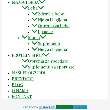
MAMA I BEBA
Beba
Zdravlje bebe
Njega i higijena
Oprema za bebe
Igračke
Mama
Suplementi
Njega i higijena
PROTEIN SHOP
Oprema za sportiste
Suplementi za sportiste
NAŠI PROIZVODI
BRENDOVI
BLOG
O NAMA
KONTAKT
Facebook
Instagram
Phone-alt
Envelope