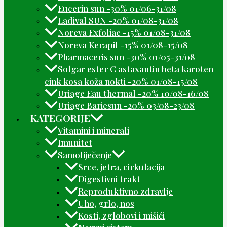
Eucerin sun -30% 01/06-31/08
Ladival SUN -20% 01/08-31/08
Noreva Exfoliac -15% 01/08-31/08
Noreva Kerapil -15% 01/08-15/08
Pharmaceris sun -30% 01/05-31/08
Solgar ester C astaxantin beta karoten
cink kosa koža nokti -20% 01/08-15/08
Uriage Eau thermal -20% 10/08-16/08
Uriage Bariesun -20% 03/08-23/08
KATEGORIJE
Vitamini i minerali
Imunitet
Samoliječenje
Srce, jetra, cirkulacija
Digestivni trakt
Reproduktivno zdravlje
Uho, grlo, nos
Kosti, zglobovi i mišići