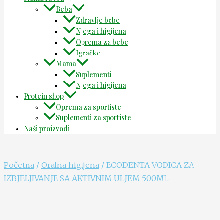
Beba
Zdravlje bebe
Njega i higijena
Oprema za bebe
Igračke
Mama
Suplementi
Njega i higijena
Protein shop
Oprema za sportiste
Suplementi za sportiste
Naši proizvodi
Početna
/
Oralna higijena
/ ECODENTA VODICA ZA
IZBJELJIVANJE SA AKTIVNIM ULJEM 500ML