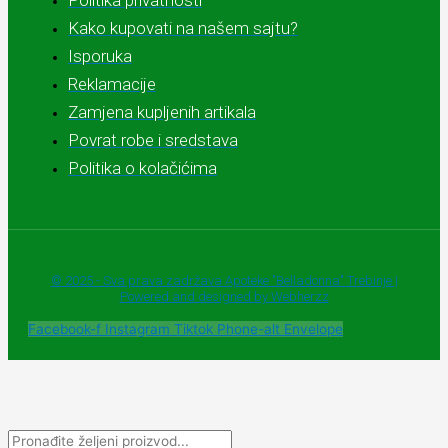
Politika privatnosti
Kako kupovati na našem sajtu?
Isporuka
Reklamacije
Zamjena kupljenih artikala
Povrat robe i sredstava
Politika o kolačićima
© 2025 - Sva prava zadržava Apoteke "Belladonna" Trebinje |
Powered and designed by Webherzz
Facebook-f
Instagram
Tiktok
Phone-alt
Envelope