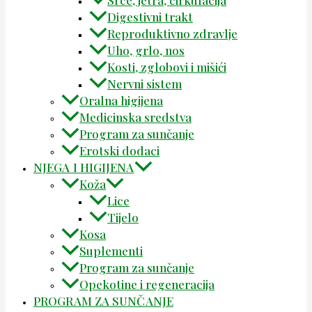
Srce, jetra, cirkulacija
Digestivni trakt
Reproduktivno zdravlje
Uho, grlo, nos
Kosti, zglobovi i mišići
Nervni sistem
Oralna higijena
Medicinska sredstva
Program za sunčanje
Erotski dodaci
NJEGA I HIGIJENA
Koža
Lice
Tijelo
Kosa
Suplementi
Program za sunčanje
Opekotine i regeneracija
PROGRAM ZA SUNČANJE