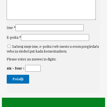
Ime
*
E-pošta
*
Sačuvaj moje ime, e-poštu i veb mesto u ovom pregledaču
veba za sledeći put kada komentarišem.
Please enter an answer in digits:
six − four =