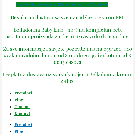
Facebook
Instagram
Tiktok
Phone-alt
Envelope
Besplatna dostava za sve narudžbe preko 60 KM.
Belladonna Baby klub - 10% na kompletan bebi
asortiman proizvoda za djecu uzrasta do dvije godine.
Za sve informacije i savjete pozovite nas na 059/260-410
svakim radnim danom od 8:00 do 20:30 i subotom od 8
do 15 časova
Besplatna dostava uz svaku kupljenu Belladonna kremu
za lice
Brendovi
Blog
O nama
Kontakt
Brendovi
Blog