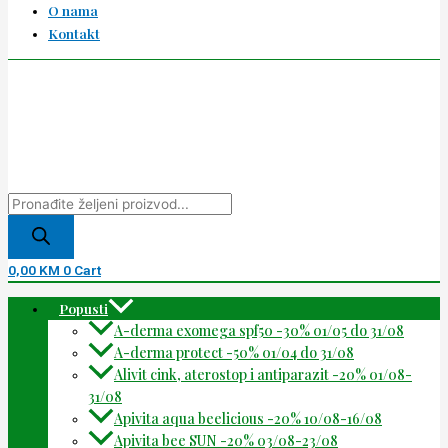
O nama
Kontakt
0,00
KM
0
Cart
Popusti
A-derma exomega spf50 -30% 01/05 do 31/08
A-derma protect -50% 01/04 do 31/08
Alivit cink, aterostop i antiparazit -20% 01/08-
31/08
Apivita aqua beelicious -20% 10/08-16/08
Apivita bee SUN -20% 03/08-23/08