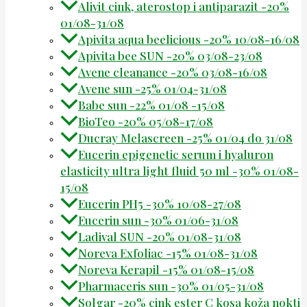
Alivit cink, aterostop i antiparazit -20%
01/08-31/08
Apivita aqua beelicious -20% 10/08-16/08
Apivita bee SUN -20% 03/08-23/08
Avene cleanance -20% 03/08-16/08
Avene sun -25% 01/04-31/08
Babe sun -22% 01/08 -15/08
BioTeo -20% 05/08-17/08
Ducray Melascreen -25% 01/04 do 31/08
Eucerin epigenetic serum i hyaluron
elasticity ultra light fluid 50 ml -30% 01/08-
15/08
Eucerin PH5 -30% 10/08-27/08
Eucerin sun -30% 01/06-31/08
Ladival SUN -20% 01/08-31/08
Noreva Exfoliac -15% 01/08-31/08
Noreva Kerapil -15% 01/08-15/08
Pharmaceris sun -30% 01/05-31/08
Solgar -20% cink ester C kosa koža nokti