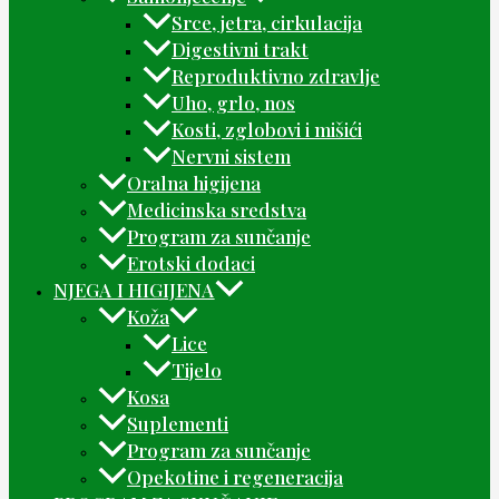
Srce, jetra, cirkulacija
Digestivni trakt
Reproduktivno zdravlje
Uho, grlo, nos
Kosti, zglobovi i mišići
Nervni sistem
Oralna higijena
Medicinska sredstva
Program za sunčanje
Erotski dodaci
NJEGA I HIGIJENA
Koža
Lice
Tijelo
Kosa
Suplementi
Program za sunčanje
Opekotine i regeneracija