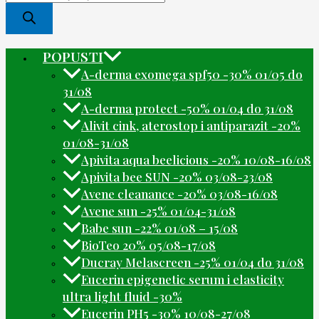
POPUSTI
A-derma exomega spf50 -30% 01/05 do
31/08
A-derma protect -50% 01/04 do 31/08
Alivit cink, aterostop i antiparazit -20%
01/08-31/08
Apivita aqua beelicious -20% 10/08-16/08
Apivita bee SUN -20% 03/08-23/08
Avene cleanance -20% 03/08-16/08
Avene sun -25% 01/04-31/08
Babe sun -22% 01/08 – 15/08
BioTeo 20% 05/08-17/08
Ducray Melascreen -25% 01/04 do 31/08
Eucerin epigenetic serum i elasticity
ultra light fluid -30%
Eucerin PH5 -30% 10/08-27/08