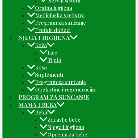
Nervni sistem
Oralna higijena
Medicinska sredstva
Program za sunčanje
Erotski dodaci
NJEGA I HIGIJENA
Koža
Lice
Tijelo
Kosa
Suplementi
Program za sunčanje
Opekotine i regeneracija
PROGRAM ZA SUNČANJE
MAMA I BEBA
Beba
Zdravlje bebe
Njega i higijena
Oprema za bebe