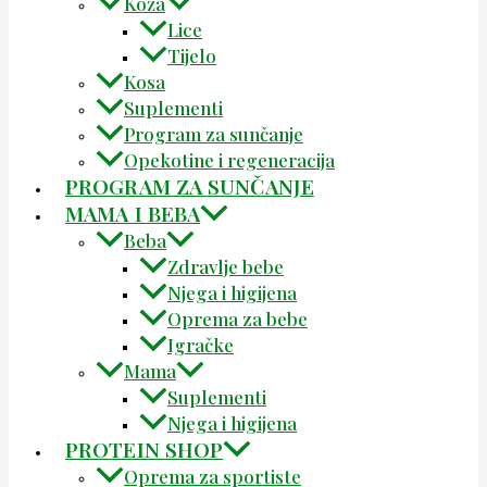
Koža
Lice
Tijelo
Kosa
Suplementi
Program za sunčanje
Opekotine i regeneracija
PROGRAM ZA SUNČANJE
MAMA I BEBA
Beba
Zdravlje bebe
Njega i higijena
Oprema za bebe
Igračke
Mama
Suplementi
Njega i higijena
PROTEIN SHOP
Oprema za sportiste