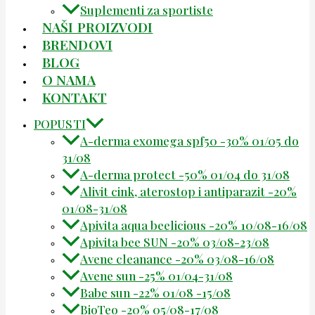
Suplementi za sportiste
NAŠI PROIZVODI
BRENDOVI
BLOG
O NAMA
KONTAKT
POPUSTI
A-derma exomega spf50 -30% 01/05 do
31/08
A-derma protect -50% 01/04 do 31/08
Alivit cink, aterostop i antiparazit -20%
01/08-31/08
Apivita aqua beelicious -20% 10/08-16/08
Apivita bee SUN -20% 03/08-23/08
Avene cleanance -20% 03/08-16/08
Avene sun -25% 01/04-31/08
Babe sun -22% 01/08 -15/08
BioTeo -20% 05/08-17/08