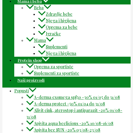
Mama i beba
Beba
Zdravlje bebe
Njega i higijena
Oprema za bebe
Igračke
Mama
Suplementi
Njega i higijena
Protein shop
Oprema za sportiste
Suplementi za sportiste
Naši proizvodi
Popusti
A-derma exomega spf50 -30% 01/05 do 31/08
A-derma protect -50% 01/04 do 31/08
Alivit cink, aterostop i antiparazit -20% 01/08-
31/08
Apivita aqua beelicious -20% 10/08-16/08
Apivita bee SUN -20% 03/08-23/08