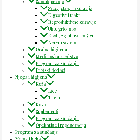
Samoliječenje
Srce, jetra, cirkulacija
Digestivni trakt
Reproduktivno zdravlje
Uho, grlo, nos
Kosti, zglobovi i mišići
Nervni sistem
Oralna higijena
Medicinska sredstva
Program za sunčanje
Erotski dodaci
Njega i higijena
Koža
Lice
Tijelo
Kosa
Suplementi
Program za sunčanje
Opekotine i regeneracija
Program za sunčanje
Mama i beba