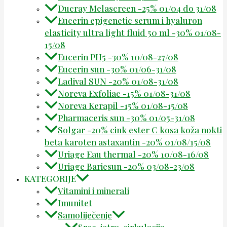
Ducray Melascreen -25% 01/04 do 31/08
Eucerin epigenetic serum i hyaluron
elasticity ultra light fluid 50 ml -30% 01/08-
15/08
Eucerin PH5 -30% 10/08-27/08
Eucerin sun -30% 01/06-31/08
Ladival SUN -20% 01/08-31/08
Noreva Exfoliac -15% 01/08-31/08
Noreva Kerapil -15% 01/08-15/08
Pharmaceris sun -30% 01/05-31/08
Solgar -20% cink ester C kosa koža nokti
beta karoten astaxantin -20% 01/08/15/08
Uriage Eau thermal -20% 10/08-16/08
Uriage Bariesun -20% 03/08-23/08
KATEGORIJE
Vitamini i minerali
Imunitet
Samoliječenje