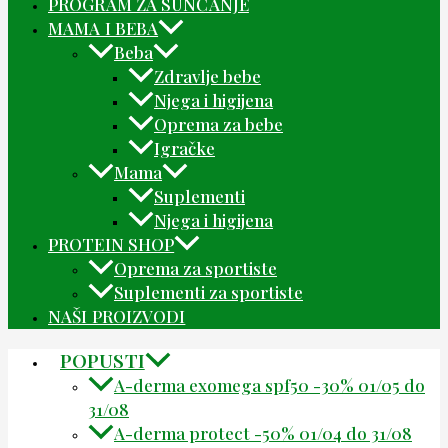
PROGRAM ZA SUNČANJE
MAMA I BEBA
Beba
Zdravlje bebe
Njega i higijena
Oprema za bebe
Igračke
Mama
Suplementi
Njega i higijena
PROTEIN SHOP
Oprema za sportiste
Suplementi za sportiste
NAŠI PROIZVODI
POPUSTI
A-derma exomega spf50 -30% 01/05 do
31/08
A-derma protect -50% 01/04 do 31/08