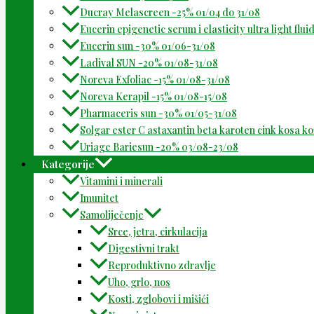
Ducray Melascreen -25% 01/04 do 31/08
Eucerin epigenetic serum i elasticity ultra light flu
Eucerin sun -30% 01/06-31/08
Ladival SUN -20% 01/08-31/08
Noreva Exfoliac -15% 01/08-31/08
Noreva Kerapil -15% 01/08-15/08
Pharmaceris sun -30% 01/05-31/08
Solgar ester C astaxantin beta karoten cink kosa k
Uriage Bariesun -20% 03/08-23/08
Kategorije
Vitamini i minerali
Imunitet
Samoliječenje
Srce, jetra, cirkulacija
Digestivni trakt
Reproduktivno zdravlje
Uho, grlo, nos
Kosti, zglobovi i mišići