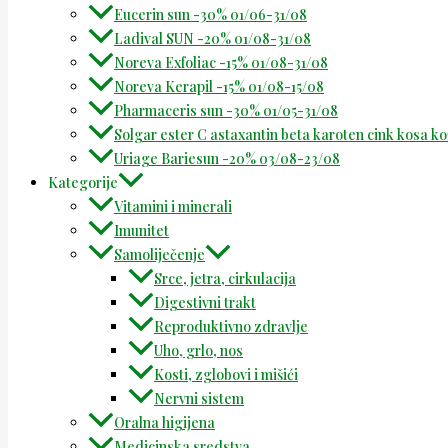
Eucerin sun -30% 01/06-31/08
Ladival SUN -20% 01/08-31/08
Noreva Exfoliac -15% 01/08-31/08
Noreva Kerapil -15% 01/08-15/08
Pharmaceris sun -30% 01/05-31/08
Solgar ester C astaxantin beta karoten cink kosa k
Uriage Bariesun -20% 03/08-23/08
Kategorije
Vitamini i minerali
Imunitet
Samoliječenje
Srce, jetra, cirkulacija
Digestivni trakt
Reproduktivno zdravlje
Uho, grlo, nos
Kosti, zglobovi i mišići
Nervni sistem
Oralna higijena
Medicinska sredstva