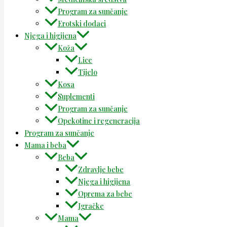
Program za sunčanje
Erotski dodaci
Njega i higijena
Koža
Lice
Tijelo
Kosa
Suplementi
Program za sunčanje
Opekotine i regeneracija
Program za sunčanje
Mama i beba
Beba
Zdravlje bebe
Njega i higijena
Oprema za bebe
Igračke
Mama