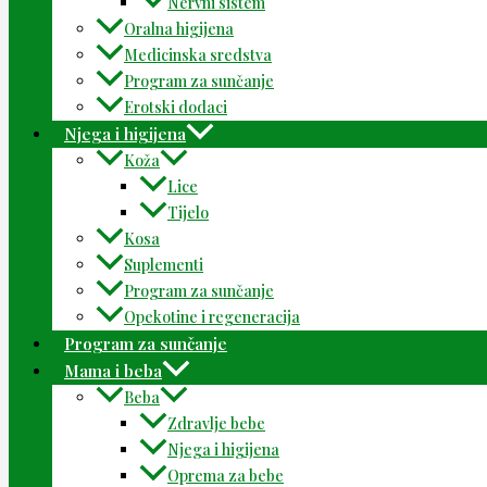
Nervni sistem
Oralna higijena
Medicinska sredstva
Program za sunčanje
Erotski dodaci
Njega i higijena
Koža
Lice
Tijelo
Kosa
Suplementi
Program za sunčanje
Opekotine i regeneracija
Program za sunčanje
Mama i beba
Beba
Zdravlje bebe
Njega i higijena
Oprema za bebe