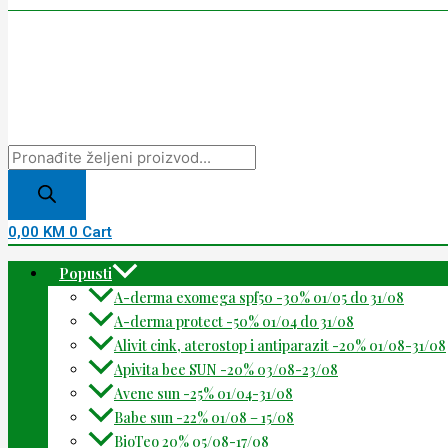
0,00
KM
0
Cart
Popusti
A-derma exomega spf50 -30% 01/05 do 31/08
A-derma protect -50% 01/04 do 31/08
Alivit cink, aterostop i antiparazit -20% 01/08-31/08
Apivita bee SUN -20% 03/08-23/08
Avene sun -25% 01/04-31/08
Babe sun -22% 01/08 – 15/08
BioTeo 20% 05/08-17/08