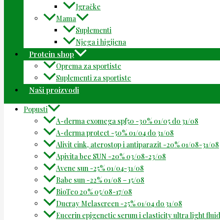
Igračke
Mama
Suplementi
Njega i higijena
Protein shop
Oprema za sportiste
Suplementi za sportiste
Naši proizvodi
Popusti
A-derma exomega spf50 -30% 01/05 do 31/08
A-derma protect -50% 01/04 do 31/08
Alivit cink, aterostop i antiparazit -20% 01/08-31/08
Apivita bee SUN -20% 03/08-23/08
Avene sun -25% 01/04-31/08
Babe sun -22% 01/08 – 15/08
BioTeo 20% 05/08-17/08
Ducray Melascreen -25% 01/04 do 31/08
Eucerin epigenetic serum i elasticity ultra light flu