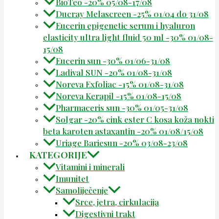
BioTeo -20% 05/08-17/08
Ducray Melascreen -25% 01/04 do 31/08
Eucerin epigenetic serum i hyaluron
elasticity ultra light fluid 50 ml -30% 01/08-
15/08
Eucerin sun -30% 01/06-31/08
Ladival SUN -20% 01/08-31/08
Noreva Exfoliac -15% 01/08-31/08
Noreva Kerapil -15% 01/08-15/08
Pharmaceris sun -30% 01/05-31/08
Solgar -20% cink ester C kosa koža nokti
beta karoten astaxantin -20% 01/08/15/08
Uriage Bariesun -20% 03/08-23/08
KATEGORIJE
Vitamini i minerali
Imunitet
Samoliječenje
Srce, jetra, cirkulacija
Digestivni trakt