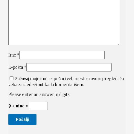
Ime
*
E-pošta
*
Sačuvaj moje ime, e-poštu i veb mesto u ovom pregledaču
veba za sledeći put kada komentarišem.
Please enter an answer in digits:
9 + nine =