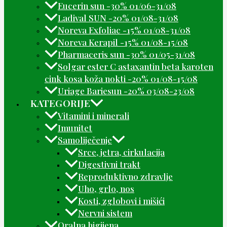
Eucerin sun -30% 01/06-31/08
Ladival SUN -20% 01/08-31/08
Noreva Exfoliac -15% 01/08-31/08
Noreva Kerapil -15% 01/08-15/08
Pharmaceris sun -30% 01/05-31/08
Solgar ester C astaxantin beta karoten
cink kosa koža nokti -20% 01/08-15/08
Uriage Bariesun -20% 03/08-23/08
KATEGORIJE
Vitamini i minerali
Imunitet
Samoliječenje
Srce, jetra, cirkulacija
Digestivni trakt
Reproduktivno zdravlje
Uho, grlo, nos
Kosti, zglobovi i mišići
Nervni sistem
Oralna higijena