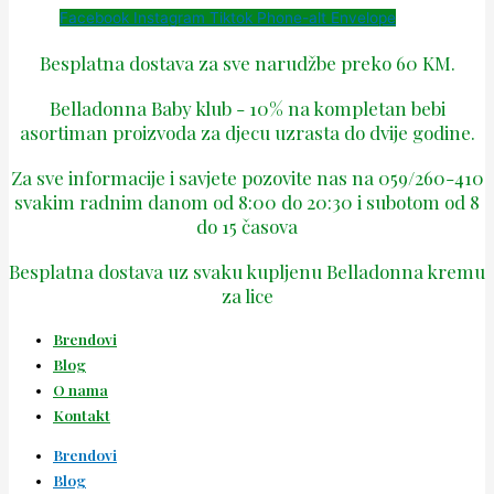
Facebook
Instagram
Tiktok
Phone-alt
Envelope
Besplatna dostava za sve narudžbe preko 60 KM.
Belladonna Baby klub - 10% na kompletan bebi
asortiman proizvoda za djecu uzrasta do dvije godine.
Za sve informacije i savjete pozovite nas na 059/260-410
svakim radnim danom od 8:00 do 20:30 i subotom od 8
do 15 časova
Besplatna dostava uz svaku kupljenu Belladonna kremu
za lice
Brendovi
Blog
O nama
Kontakt
Brendovi
Blog