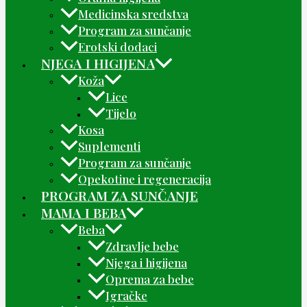
Medicinska sredstva
Program za sunčanje
Erotski dodaci
NJEGA I HIGIJENA
Koža
Lice
Tijelo
Kosa
Suplementi
Program za sunčanje
Opekotine i regeneracija
PROGRAM ZA SUNČANJE
MAMA I BEBA
Beba
Zdravlje bebe
Njega i higijena
Oprema za bebe
Igračke