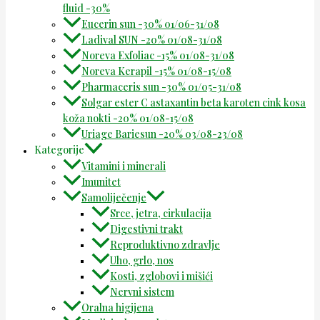
fluid -30%
Eucerin sun -30% 01/06-31/08
Ladival SUN -20% 01/08-31/08
Noreva Exfoliac -15% 01/08-31/08
Noreva Kerapil -15% 01/08-15/08
Pharmaceris sun -30% 01/05-31/08
Solgar ester C astaxantin beta karoten cink kosa
koža nokti -20% 01/08-15/08
Uriage Bariesun -20% 03/08-23/08
Kategorije
Vitamini i minerali
Imunitet
Samoliječenje
Srce, jetra, cirkulacija
Digestivni trakt
Reproduktivno zdravlje
Uho, grlo, nos
Kosti, zglobovi i mišići
Nervni sistem
Oralna higijena