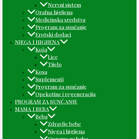
Nervni sistem
Oralna higijena
Medicinska sredstva
Program za sunčanje
Erotski dodaci
NJEGA I HIGIJENA
Koža
Lice
Tijelo
Kosa
Suplementi
Program za sunčanje
Opekotine i regeneracija
PROGRAM ZA SUNČANJE
MAMA I BEBA
Beba
Zdravlje bebe
Njega i higijena
Oprema za bebe