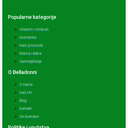
Popularne kategorije
Vitamini i minerali
Kozmetika
Naši proizvodi
Mama i beba
Samoliječenje
O Belladonni
O nama
Naš tim
Blog
Kontakt
Svi brendovi
Politike i uputstva