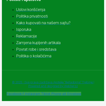
Uslovi korišćenja
Politika privatnosti
Kako kupovati na našem sajtu?
Isporuka
Reklamacije
Zamjena kupljenih artikala
Povrat robe i sredstava
Politika o kolačićima
© 2025 - Sva prava zadržava Apoteke "Belladonna" Trebinje |
Powered and designed by Webherzz
Facebook-f
Instagram
Tiktok
Phone-alt
Envelope