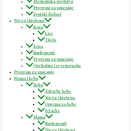
Medicinska sredstva
Program za sunčanje
Erotski dodaci
Njega i higijena
Koža
Lice
Tijelo
Kosa
Suplementi
Program za sunčanje
Opekotine i regeneracija
Program za sunčanje
Mama i beba
Beba
Zdravlje bebe
Njega i higijena
Oprema za bebe
Igračke
Mama
Suplementi
Njega i higijena