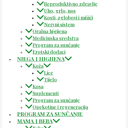
Reproduktivno zdravlje
Uho, grlo, nos
Kosti, zglobovi i mišići
Nervni sistem
Oralna higijena
Medicinska sredstva
Program za sunčanje
Erotski dodaci
NJEGA I HIGIJENA
Koža
Lice
Tijelo
Kosa
Suplementi
Program za sunčanje
Opekotine i regeneracija
PROGRAM ZA SUNČANJE
MAMA I BEBA
Beba