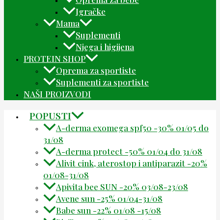
Igračke
Mama
Suplementi
Njega i higijena
PROTEIN SHOP
Oprema za sportiste
Suplementi za sportiste
NAŠI PROIZVODI
POPUSTI
A-derma exomega spf50 -30% 01/05 do
31/08
A-derma protect -50% 01/04 do 31/08
Alivit cink, aterostop i antiparazit -20%
01/08-31/08
Apivita bee SUN -20% 03/08-23/08
Avene sun -25% 01/04-31/08
Babe sun -22% 01/08 -15/08