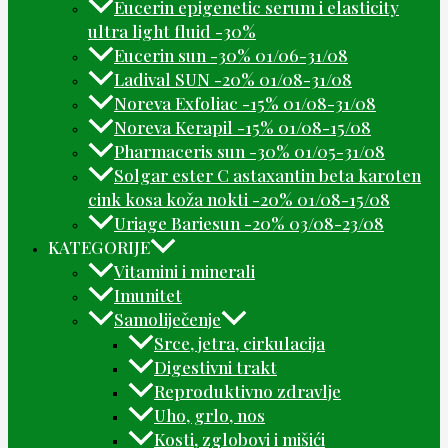
Eucerin epigenetic serum i elasticity
ultra light fluid -30%
Eucerin sun -30% 01/06-31/08
Ladival SUN -20% 01/08-31/08
Noreva Exfoliac -15% 01/08-31/08
Noreva Kerapil -15% 01/08-15/08
Pharmaceris sun -30% 01/05-31/08
Solgar ester C astaxantin beta karoten
cink kosa koža nokti -20% 01/08-15/08
Uriage Bariesun -20% 03/08-23/08
KATEGORIJE
Vitamini i minerali
Imunitet
Samoliječenje
Srce, jetra, cirkulacija
Digestivni trakt
Reproduktivno zdravlje
Uho, grlo, nos
Kosti, zglobovi i mišići