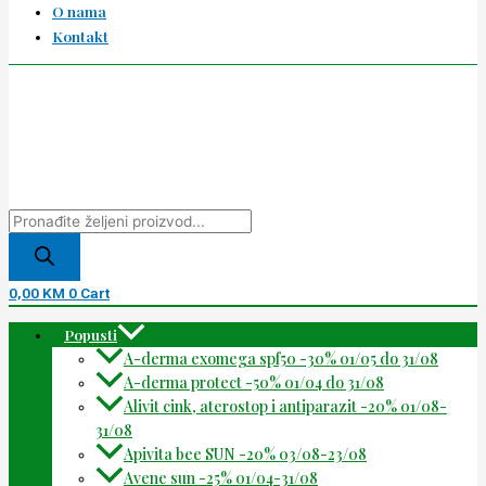
O nama
Kontakt
0,00
KM
0
Cart
Popusti
A-derma exomega spf50 -30% 01/05 do 31/08
A-derma protect -50% 01/04 do 31/08
Alivit cink, aterostop i antiparazit -20% 01/08-
31/08
Apivita bee SUN -20% 03/08-23/08
Avene sun -25% 01/04-31/08