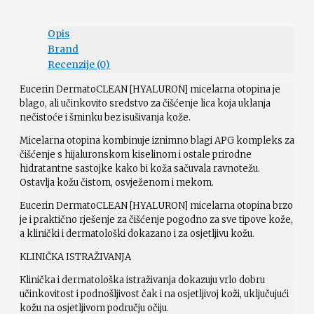
Opis
Brand
Recenzije (0)
Eucerin DermatoCLEAN [HYALURON] micelarna otopina je
blago, ali učinkovito sredstvo za čišćenje lica koja uklanja
nečistoće i šminku bez isušivanja kože.
Micelarna otopina kombinuje iznimno blagi APG kompleks za
čišćenje s hijaluronskom kiselinom i ostale prirodne
hidratantne sastojke kako bi koža sačuvala ravnotežu.
Ostavlja kožu čistom, osvježenom i mekom.
Eucerin DermatoCLEAN [HYALURON] micelarna otopina brzo
je i praktično rješenje za čišćenje pogodno za sve tipove kože,
a klinički i dermatološki dokazano i za osjetljivu kožu.
KLINIČKA ISTRAŽIVANJA
Klinička i dermatološka istraživanja dokazuju vrlo dobru
učinkovitost i podnošljivost čak i na osjetljivoj koži, uključujući
kožu na osjetljivom području očiju.