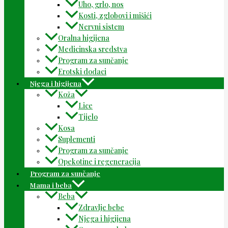
Uho, grlo, nos
Kosti, zglobovi i mišići
Nervni sistem
Oralna higijena
Medicinska sredstva
Program za sunčanje
Erotski dodaci
Njega i higijena
Koža
Lice
Tijelo
Kosa
Suplementi
Program za sunčanje
Opekotine i regeneracija
Program za sunčanje
Mama i beba
Beba
Zdravlje bebe
Njega i higijena