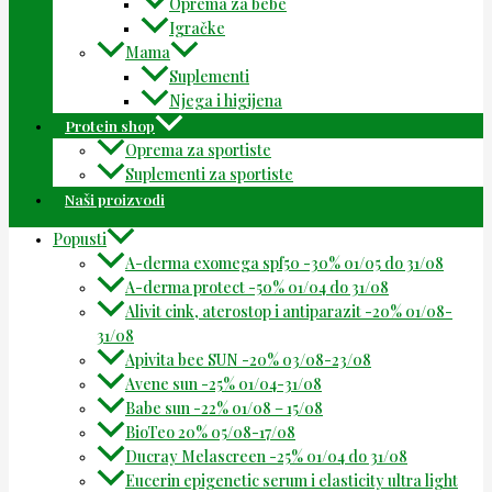
Oprema za bebe
Igračke
Mama
Suplementi
Njega i higijena
Protein shop
Oprema za sportiste
Suplementi za sportiste
Naši proizvodi
Popusti
A-derma exomega spf50 -30% 01/05 do 31/08
A-derma protect -50% 01/04 do 31/08
Alivit cink, aterostop i antiparazit -20% 01/08-
31/08
Apivita bee SUN -20% 03/08-23/08
Avene sun -25% 01/04-31/08
Babe sun -22% 01/08 – 15/08
BioTeo 20% 05/08-17/08
Ducray Melascreen -25% 01/04 do 31/08
Eucerin epigenetic serum i elasticity ultra light