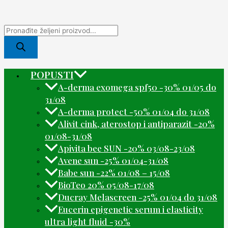
POPUSTI
A-derma exomega spf50 -30% 01/05 do
31/08
A-derma protect -50% 01/04 do 31/08
Alivit cink, aterostop i antiparazit -20%
01/08-31/08
Apivita bee SUN -20% 03/08-23/08
Avene sun -25% 01/04-31/08
Babe sun -22% 01/08 – 15/08
BioTeo 20% 05/08-17/08
Ducray Melascreen -25% 01/04 do 31/08
Eucerin epigenetic serum i elasticity
ultra light fluid -30%