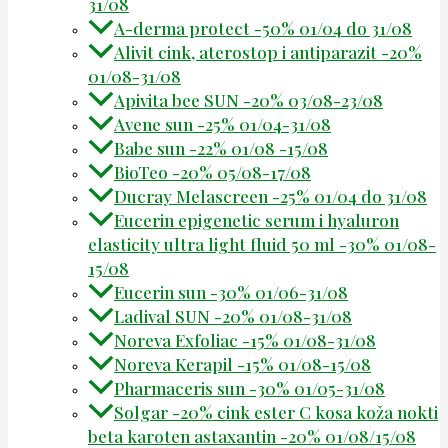
31/08
A-derma protect -50% 01/04 do 31/08
Alivit cink, aterostop i antiparazit -20%
01/08-31/08
Apivita bee SUN -20% 03/08-23/08
Avene sun -25% 01/04-31/08
Babe sun -22% 01/08 -15/08
BioTeo -20% 05/08-17/08
Ducray Melascreen -25% 01/04 do 31/08
Eucerin epigenetic serum i hyaluron
elasticity ultra light fluid 50 ml -30% 01/08-
15/08
Eucerin sun -30% 01/06-31/08
Ladival SUN -20% 01/08-31/08
Noreva Exfoliac -15% 01/08-31/08
Noreva Kerapil -15% 01/08-15/08
Pharmaceris sun -30% 01/05-31/08
Solgar -20% cink ester C kosa koža nokti
beta karoten astaxantin -20% 01/08/15/08