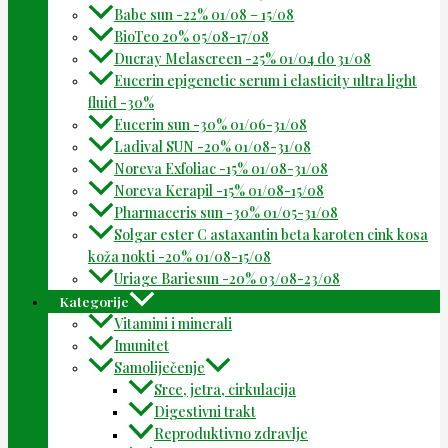
Babe sun -22% 01/08 – 15/08
BioTeo 20% 05/08-17/08
Ducray Melascreen -25% 01/04 do 31/08
Eucerin epigenetic serum i elasticity ultra light
fluid -30%
Eucerin sun -30% 01/06-31/08
Ladival SUN -20% 01/08-31/08
Noreva Exfoliac -15% 01/08-31/08
Noreva Kerapil -15% 01/08-15/08
Pharmaceris sun -30% 01/05-31/08
Solgar ester C astaxantin beta karoten cink kosa
koža nokti -20% 01/08-15/08
Uriage Bariesun -20% 03/08-23/08
Kategorije
Vitamini i minerali
Imunitet
Samoliječenje
Srce, jetra, cirkulacija
Digestivni trakt
Reproduktivno zdravlje