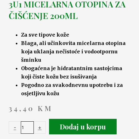
3U1 MICELARNA OTOPINA ZA
ČIŠĆENJE 200ML
Za sve tipove kože
Blaga, ali učinkovita micelarna otopina
koja uklanja nečistoće i vodootpornu
šminku
Obogaćena je hidratantnim sastojcima
koji čiste kožu bez isušivanja
Pogodno za svakodnevnu upotrebu i za
osjetljivu kožu
34,40
KM
Dodaj u korpu
-
+