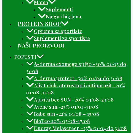
Mama
Suplementi
Njega i higijena
PROTEIN SHOP
Oprema za sportiste
Suplementi za sportiste
NAŠI PROIZVODI
POPUSTI
A-derma exomega spf50 -30% 01/05 do
31/08
A-derma protect -50% 01/04 do 31/08
Alivit cink, aterostop i antiparazit -20%
01/08-31/08
Apivita bee SUN -20% 03/08-23/08
Avene sun -25% 01/04-31/08
Babe sun -22% 01/08 – 15/08
BioTeo 20% 05/08-17/08
Ducray Melascreen -25% 01/04 do 31/08