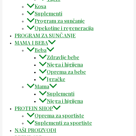
Kosa
Suplementi
Program za sunčanje
Opekotine i regeneracija
PROGRAM ZA SUNČANJE
MAMA I BEBA
Beba
Zdravlje bebe
Njega i higijena
Oprema za bebe
Igračke
Mama
Suplementi
Njega i higijena
PROTEIN SHOP
Oprema za sportiste
Suplementi za sportiste
NAŠI PROIZVODI