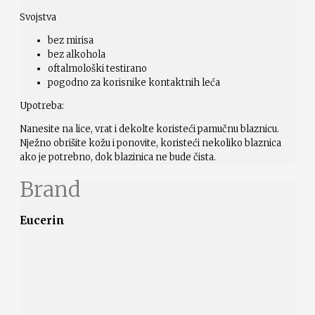
Svojstva
bez mirisa
bez alkohola
oftalmološki testirano
pogodno za korisnike kontaktnih leća
Upotreba:
Nanesite na lice, vrat i dekolte koristeći pamučnu blaznicu.
Nježno obrišite kožu i ponovite, koristeći nekoliko blaznica
ako je potrebno, dok blazinica ne bude čista.
Brand
Eucerin