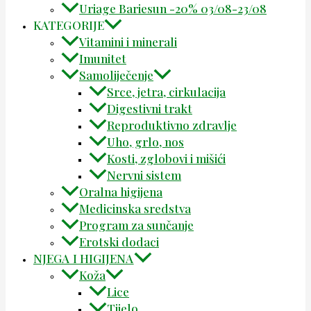
Uriage Bariesun -20% 03/08-23/08
KATEGORIJE
Vitamini i minerali
Imunitet
Samoliječenje
Srce, jetra, cirkulacija
Digestivni trakt
Reproduktivno zdravlje
Uho, grlo, nos
Kosti, zglobovi i mišići
Nervni sistem
Oralna higijena
Medicinska sredstva
Program za sunčanje
Erotski dodaci
NJEGA I HIGIJENA
Koža
Lice
Tijelo