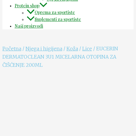
Protein shop
Oprema za sportiste
Suplementi za sportiste
Naši proizvodi
Početna
/
Njega i higijena
/
Koža
/
Lice
/ EUCERIN
DERMATOCLEAN 3U1 MICELARNA OTOPINA ZA
ČIŠĆENJE 200ML