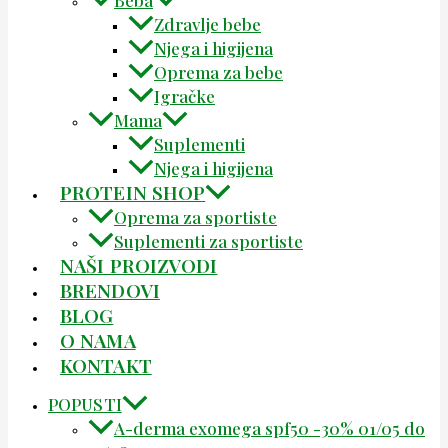
Zdravlje bebe
Njega i higijena
Oprema za bebe
Igračke
Mama
Suplementi
Njega i higijena
PROTEIN SHOP
Oprema za sportiste
Suplementi za sportiste
NAŠI PROIZVODI
BRENDOVI
BLOG
O NAMA
KONTAKT
POPUSTI
A-derma exomega spf50 -30% 01/05 do