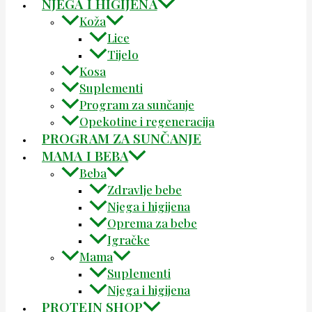
NJEGA I HIGIJENA
Koža
Lice
Tijelo
Kosa
Suplementi
Program za sunčanje
Opekotine i regeneracija
PROGRAM ZA SUNČANJE
MAMA I BEBA
Beba
Zdravlje bebe
Njega i higijena
Oprema za bebe
Igračke
Mama
Suplementi
Njega i higijena
PROTEIN SHOP