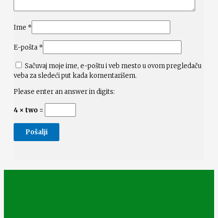
Ime
*
E-pošta
*
Sačuvaj moje ime, e-poštu i veb mesto u ovom pregledaču
veba za sledeći put kada komentarišem.
Please enter an answer in digits:
4 × two =