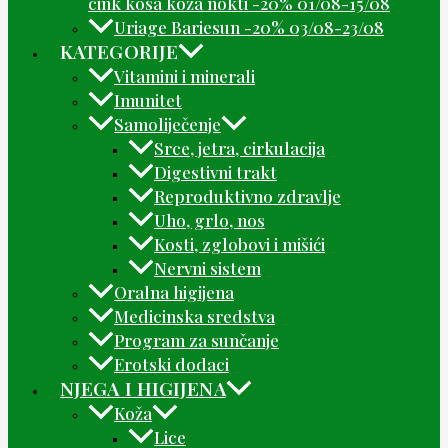
cink kosa koža nokti -20% 01/08-15/08
Uriage Bariesun -20% 03/08-23/08
KATEGORIJE
Vitamini i minerali
Imunitet
Samoliječenje
Srce, jetra, cirkulacija
Digestivni trakt
Reproduktivno zdravlje
Uho, grlo, nos
Kosti, zglobovi i mišići
Nervni sistem
Oralna higijena
Medicinska sredstva
Program za sunčanje
Erotski dodaci
NJEGA I HIGIJENA
Koža
Lice