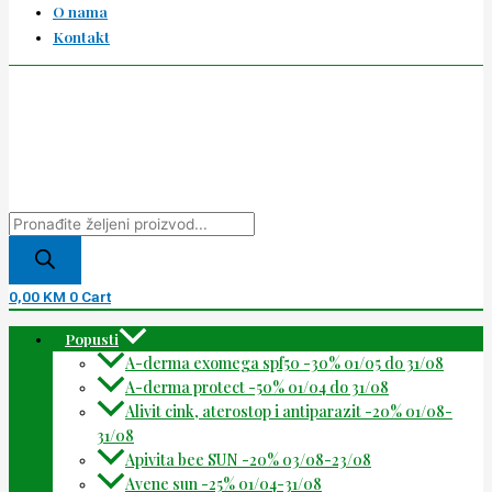
O nama
Kontakt
0,00
KM
0
Cart
Popusti
A-derma exomega spf50 -30% 01/05 do 31/08
A-derma protect -50% 01/04 do 31/08
Alivit cink, aterostop i antiparazit -20% 01/08-
31/08
Apivita bee SUN -20% 03/08-23/08
Avene sun -25% 01/04-31/08