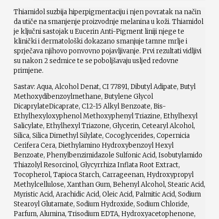
Thiamidol suzbija hiperpigmentaciju i njen povratak na način
da utiče na smanjenje proizvodnje melanina u koži. Thiamidol
je ključni sastojak u Eucerin Anti-Pigment liniji njege te
klinički i dermatološki dokazano smanjuje tamne mrlje i
sprječava njihovo ponvovno pojavljivanje. Prvi rezultati vidljivi
su nakon 2 sedmice te se poboljšavaju usljed redovne
primjene.
Sastav: Aqua, Alcohol Denat, CI 77891, Dibutyl Adipate, Butyl
Methoxydibenzoylmethane, Butylene Glycol
DicaprylateDicaprate, C12-15 Alkyl Benzoate, Bis-
Ethylhexyloxyphenol Methoxyphenyl Triazine, Ethylhexyl
Salicylate, Ethylhexyl Triazone, Glycerin, Cetearyl Alcohol,
Silica, Silica Dimethyl Silylate, Cocoglycerides, Copernicia
Cerifera Cera, Diethylamino Hydroxybenzoyl Hexyl
Benzoate, Phenylbenzimidazole Sulfonic Acid, Isobutylamido
Thiazolyl Resorcinol, Glycyrrhiza Inflata Root Extract,
Tocopherol, Tapioca Starch, Carrageenan, Hydroxypropyl
Methylcellulose, Xanthan Gum, Behenyl Alcohol, Stearic Acid,
Myristic Acid, Arachidic Acid, Oleic Acid, Palmitic Acid, Sodium
Stearoyl Glutamate, Sodium Hydroxide, Sodium Chloride,
Parfum, Alumina, Trisodium EDTA, Hydroxyacetophenone,