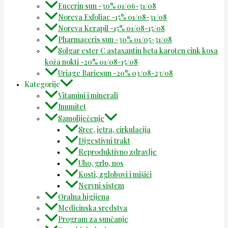
Eucerin sun -30% 01/06-31/08
Noreva Exfoliac -15% 01/08-31/08
Noreva Kerapil -15% 01/08-15/08
Pharmaceris sun -30% 01/05-31/08
Solgar ester C astaxantin beta karoten cink kosa
koža nokti -20% 01/08-15/08
Uriage Bariesun -20% 03/08-23/08
Kategorije
Vitamini i minerali
Imunitet
Samoliječenje
Srce, jetra, cirkulacija
Digestivni trakt
Reproduktivno zdravlje
Uho, grlo, nos
Kosti, zglobovi i mišići
Nervni sistem
Oralna higijena
Medicinska sredstva
Program za sunčanje