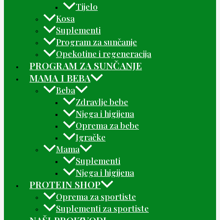
Tijelo
Kosa
Suplementi
Program za sunčanje
Opekotine i regeneracija
PROGRAM ZA SUNČANJE
MAMA I BEBA
Beba
Zdravlje bebe
Njega i higijena
Oprema za bebe
Igračke
Mama
Suplementi
Njega i higijena
PROTEIN SHOP
Oprema za sportiste
Suplementi za sportiste