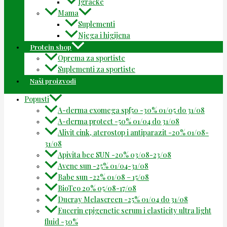
Igračke
Mama
Suplementi
Njega i higijena
Protein shop
Oprema za sportiste
Suplementi za sportiste
Naši proizvodi
Popusti
A-derma exomega spf50 -30% 01/05 do 31/08
A-derma protect -50% 01/04 do 31/08
Alivit cink, aterostop i antiparazit -20% 01/08-
31/08
Apivita bee SUN -20% 03/08-23/08
Avene sun -25% 01/04-31/08
Babe sun -22% 01/08 – 15/08
BioTeo 20% 05/08-17/08
Ducray Melascreen -25% 01/04 do 31/08
Eucerin epigenetic serum i elasticity ultra light
fluid -30%