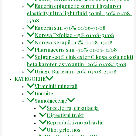
Eucerin epigenetic serum i hyaluron
elasticity ultra light fluid 50 ml -30% 01/08-
15/08
Eucerin sun -30% 01/06-31/08
Noreva Exfoliac -15% 01/08-31/08
Noreva Kerapil -15% 01/08-15/08
Pharmaceris sun -30% 01/05-31/08
Solgar -20% cink ester C kosa koža nokti
beta karoten astaxantin -20% 01/08/15/08
Uriage Bariesun -20% 03/08-23/08
KATEGORIJE
Vitamini i minerali
Imunitet
Samoliječenje
Srce, jetra, cirkulacija
Digestivni trakt
Reproduktivno zdravlje
Uho, grlo, nos