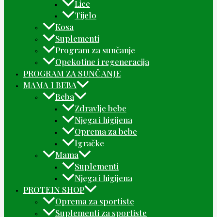
Lice
Tijelo
Kosa
Suplementi
Program za sunčanje
Opekotine i regeneracija
PROGRAM ZA SUNČANJE
MAMA I BEBA
Beba
Zdravlje bebe
Njega i higijena
Oprema za bebe
Igračke
Mama
Suplementi
Njega i higijena
PROTEIN SHOP
Oprema za sportiste
Suplementi za sportiste