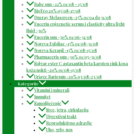
Babe sun -22% 01/08 – 15/08
BioTeo 20% 05/08-17/08
Ducray Melascreen -25% 01/04 do 31/08
Eucerin epigenetic serum i elasticity ultra light
fluid -30%
Eucerin sun -30% 01/06-31/08
Noreva Exfoliac -15% 01/08-31/08
Noreva Kerapil -15% 01/08-15/08
Pharmaceris sun -30% 01/05-31/08
Solgar ester C astaxantin beta karoten cink kosa
koža nokti -20% 01/08-15/08
Uriage Bariesun -20% 03/08-23/08
Kategorije
Vitamini i minerali
Imunitet
Samoliječenje
Srce, jetra, cirkulacija
Digestivni trakt
Reproduktivno zdravlje
Uho, grlo, nos