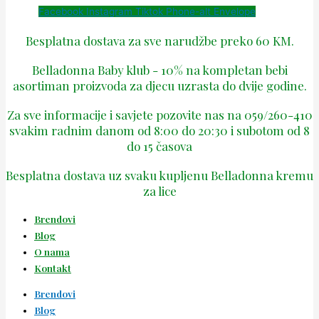
Facebook
Instagram
Tiktok
Phone-alt
Envelope
Besplatna dostava za sve narudžbe preko 60 KM.
Belladonna Baby klub - 10% na kompletan bebi
asortiman proizvoda za djecu uzrasta do dvije godine.
Za sve informacije i savjete pozovite nas na 059/260-410
svakim radnim danom od 8:00 do 20:30 i subotom od 8
do 15 časova
Besplatna dostava uz svaku kupljenu Belladonna kremu
za lice
Brendovi
Blog
O nama
Kontakt
Brendovi
Blog