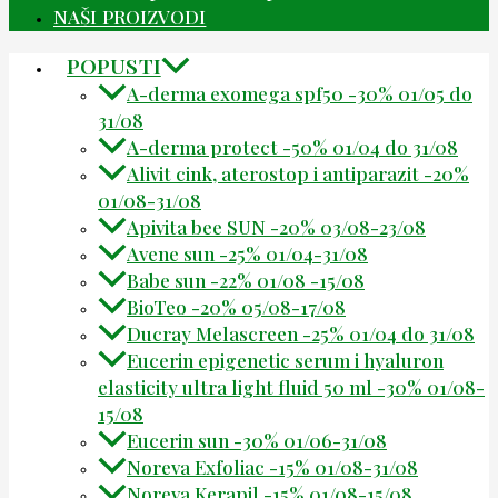
NAŠI PROIZVODI
POPUSTI
A-derma exomega spf50 -30% 01/05 do
31/08
A-derma protect -50% 01/04 do 31/08
Alivit cink, aterostop i antiparazit -20%
01/08-31/08
Apivita bee SUN -20% 03/08-23/08
Avene sun -25% 01/04-31/08
Babe sun -22% 01/08 -15/08
BioTeo -20% 05/08-17/08
Ducray Melascreen -25% 01/04 do 31/08
Eucerin epigenetic serum i hyaluron
elasticity ultra light fluid 50 ml -30% 01/08-
15/08
Eucerin sun -30% 01/06-31/08
Noreva Exfoliac -15% 01/08-31/08
Noreva Kerapil -15% 01/08-15/08