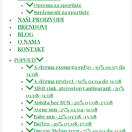
Oprema za sportiste
Suplementi za sportiste
NAŠI PROIZVODI
BRENDOVI
BLOG
O NAMA
KONTAKT
POPUSTI
A-derma exomega spf50 -30% 01/05 do
31/08
A-derma protect -50% 01/04 do 31/08
Alivit cink, aterostop i antiparazit -20%
01/08-31/08
Apivita bee SUN -20% 03/08-23/08
Avene sun -25% 01/04-31/08
Babe sun -22% 01/08 -15/08
BioTeo -20% 05/08-17/08
Ducray Melascreen -25% 01/04 do 31/08