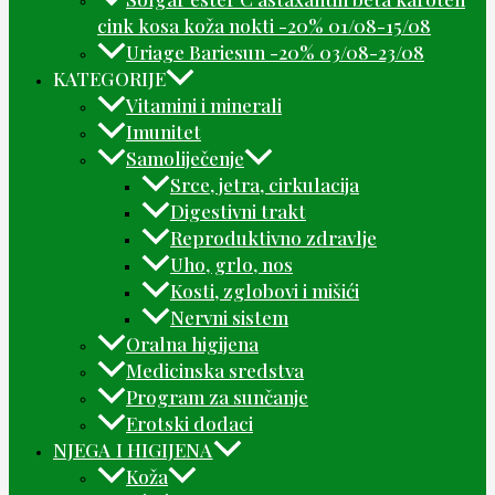
cink kosa koža nokti -20% 01/08-15/08
Uriage Bariesun -20% 03/08-23/08
KATEGORIJE
Vitamini i minerali
Imunitet
Samoliječenje
Srce, jetra, cirkulacija
Digestivni trakt
Reproduktivno zdravlje
Uho, grlo, nos
Kosti, zglobovi i mišići
Nervni sistem
Oralna higijena
Medicinska sredstva
Program za sunčanje
Erotski dodaci
NJEGA I HIGIJENA
Koža