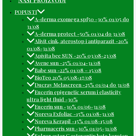
NAŠI PROIZVODI
POPUSTI
A-derma exomega spf50 -30% 01/05 do
31/08
A-derma protect -50% 01/04 do 31/08
Alivit cink, aterostop i antiparazit -20%
01/08-31/08
Apivita bee SUN -20% 03/08-23/08
Avene sun -25% 01/04-31/08
Babe sun -22% 01/08 – 15/08
BioTeo 20% 05/08-17/08
Ducray Melascreen -25% 01/04 do 31/08
Eucerin epigenetic serum i elasticity
ultra light fluid -30%
Eucerin sun -30% 01/06-31/08
Noreva Exfoliac -15% 01/08-31/08
Noreva Kerapil -15% 01/08-15/08
Pharmaceris sun -30% 01/05-31/08
Solgar ester C astaxantin beta karoten