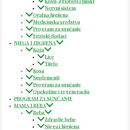
Kosti, zglobovi i mišići
Nervni sistem
Oralna higijena
Medicinska sredstva
Program za sunčanje
Erotski dodaci
NJEGA I HIGIJENA
Koža
Lice
Tijelo
Kosa
Suplementi
Program za sunčanje
Opekotine i regeneracija
PROGRAM ZA SUNČANJE
MAMA I BEBA
Beba
Zdravlje bebe
Njega i higijena