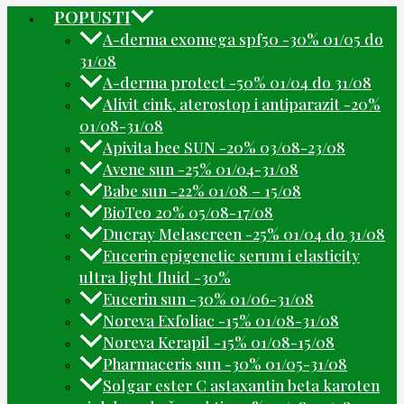
POPUSTI
A-derma exomega spf50 -30% 01/05 do
31/08
A-derma protect -50% 01/04 do 31/08
Alivit cink, aterostop i antiparazit -20%
01/08-31/08
Apivita bee SUN -20% 03/08-23/08
Avene sun -25% 01/04-31/08
Babe sun -22% 01/08 – 15/08
BioTeo 20% 05/08-17/08
Ducray Melascreen -25% 01/04 do 31/08
Eucerin epigenetic serum i elasticity
ultra light fluid -30%
Eucerin sun -30% 01/06-31/08
Noreva Exfoliac -15% 01/08-31/08
Noreva Kerapil -15% 01/08-15/08
Pharmaceris sun -30% 01/05-31/08
Solgar ester C astaxantin beta karoten