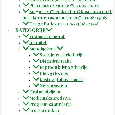
Pharmaceris sun -30% 01/05-31/08
Solgar -20% cink ester C kosa koža nokti
beta karoten astaxantin -20% 01/08/15/08
Uriage Bariesun -20% 03/08-23/08
KATEGORIJE
Vitamini i minerali
Imunitet
Samoliječenje
Srce, jetra, cirkulacija
Digestivni trakt
Reproduktivno zdravlje
Uho, grlo, nos
Kosti, zglobovi i mišići
Nervni sistem
Oralna higijena
Medicinska sredstva
Program za sunčanje
Erotski dodaci