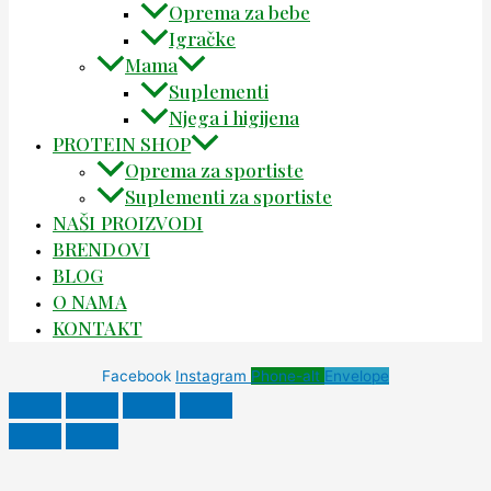
Oprema za bebe
Igračke
Mama
Suplementi
Njega i higijena
PROTEIN SHOP
Oprema za sportiste
Suplementi za sportiste
NAŠI PROIZVODI
BRENDOVI
BLOG
O NAMA
KONTAKT
Facebook
Instagram
Phone-alt
Envelope