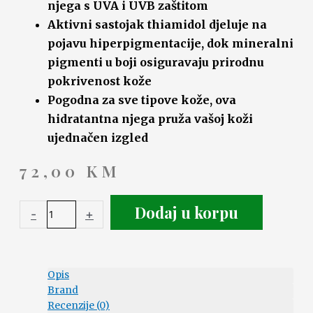
njega s UVA i UVB zaštitom
Aktivni sastojak thiamidol djeluje na
pojavu hiperpigmentacije, dok mineralni
pigmenti u boji osiguravaju prirodnu
pokrivenost kože
Pogodna za sve tipove kože, ova
hidratantna njega pruža vašoj koži
ujednačen izgled
72,00
KM
Dodaj u korpu
-
+
Opis
Brand
Recenzije (0)