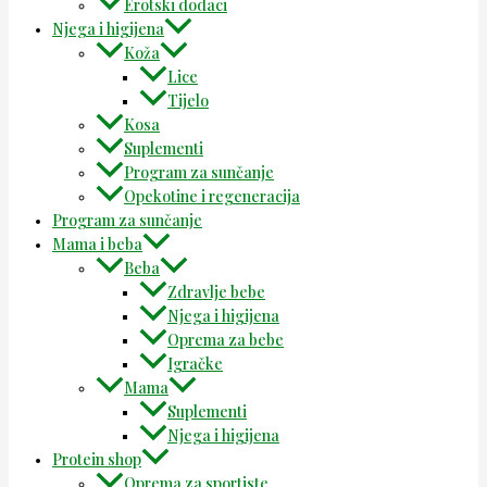
Erotski dodaci
Njega i higijena
Koža
Lice
Tijelo
Kosa
Suplementi
Program za sunčanje
Opekotine i regeneracija
Program za sunčanje
Mama i beba
Beba
Zdravlje bebe
Njega i higijena
Oprema za bebe
Igračke
Mama
Suplementi
Njega i higijena
Protein shop
Oprema za sportiste