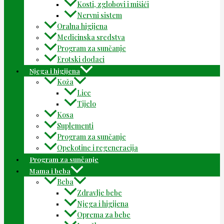
Kosti, zglobovi i mišići
Nervni sistem
Oralna higijena
Medicinska sredstva
Program za sunčanje
Erotski dodaci
Njega i higijena
Koža
Lice
Tijelo
Kosa
Suplementi
Program za sunčanje
Opekotine i regeneracija
Program za sunčanje
Mama i beba
Beba
Zdravlje bebe
Njega i higijena
Oprema za bebe