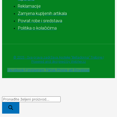
Reklamacije
Zamjena kupljenih artikala
Povrat robe i sredstava
Politika o kolačićima
© 2025 - Sva prava zadržava Apoteke "Belladonna" Trebinje |
Powered and designed by Webherzz
Facebook-f
Instagram
Tiktok
Phone-alt
Envelope