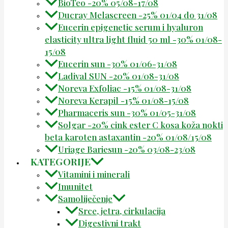
BioTeo -20% 05/08-17/08
Ducray Melascreen -25% 01/04 do 31/08
Eucerin epigenetic serum i hyaluron
elasticity ultra light fluid 50 ml -30% 01/08-
15/08
Eucerin sun -30% 01/06-31/08
Ladival SUN -20% 01/08-31/08
Noreva Exfoliac -15% 01/08-31/08
Noreva Kerapil -15% 01/08-15/08
Pharmaceris sun -30% 01/05-31/08
Solgar -20% cink ester C kosa koža nokti
beta karoten astaxantin -20% 01/08/15/08
Uriage Bariesun -20% 03/08-23/08
KATEGORIJE
Vitamini i minerali
Imunitet
Samoliječenje
Srce, jetra, cirkulacija
Digestivni trakt