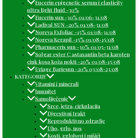
Eucerin epigenetic serum i elasticity
ultra light fluid -30%
Eucerin sun -30% 01/06-31/08
Ladival SUN -20% 01/08-31/08
Noreva Exfoliac -15% 01/08-31/08
Noreva Kerapil -15% 01/08-15/08
Pharmaceris sun -30% 01/05-31/08
Solgar ester C astaxantin beta karoten
cink kosa koža nokti -20% 01/08-15/08
Uriage Bariesun -20% 03/08-23/08
KATEGORIJE
Vitamini i minerali
Imunitet
Samoliječenje
Srce, jetra, cirkulacija
Digestivni trakt
Reproduktivno zdravlje
Uho, grlo, nos
Kosti, zglobovi i mišići