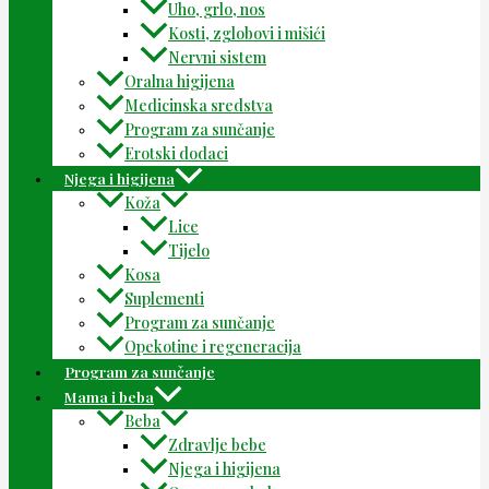
Uho, grlo, nos
Kosti, zglobovi i mišići
Nervni sistem
Oralna higijena
Medicinska sredstva
Program za sunčanje
Erotski dodaci
Njega i higijena
Koža
Lice
Tijelo
Kosa
Suplementi
Program za sunčanje
Opekotine i regeneracija
Program za sunčanje
Mama i beba
Beba
Zdravlje bebe
Njega i higijena