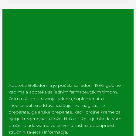
Apoteka Belladonna je počela sa radom 1996. godine
kao mala apoteka sa jednim farmaceutskim timom.
Osim usluge izdavanja lijekova, suplemenata i
medicinskih sredstava izrađujemo magistralne
preparate, galenske preparate, kao i brojne kreme za
njegu i regeneraciju kože. Naš cilj i želja je bila da Vam
pružimo adekvatnu zdrastvenu zaštitu, dostupnost
stručnih savjeta i informacija.