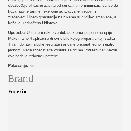
obezbeđuje efikasnu zaštitu od sunca i time minimizira šanse da
koža razvije tamne fleke koje su izazvane njegovim
zračenjem.Hiperpigmentacije na rukama su vidljivo smanjene, a
koža je ujednačena i blistava.
Upotreba:
Utrljajte u ruke sve dok se krema potpuno ne upije.
Maksimalno 4 aplikacije dnevno bilo kojeg preparata koji sadrži
Thiamidol.Za najbolje rezultate nanosite preparat jednom ujutro i
jednom uveče.Izbegavajte kontakt sa očima.Prvi rezultati nakon
dve nedelje redovne upotrebe.
Pakovanje:
75ml.
Brand
Eucerin