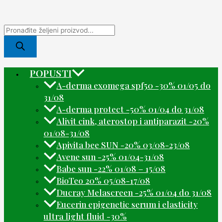
POPUSTI
A-derma exomega spf50 -30% 01/05 do
31/08
A-derma protect -50% 01/04 do 31/08
Alivit cink, aterostop i antiparazit -20%
01/08-31/08
Apivita bee SUN -20% 03/08-23/08
Avene sun -25% 01/04-31/08
Babe sun -22% 01/08 – 15/08
BioTeo 20% 05/08-17/08
Ducray Melascreen -25% 01/04 do 31/08
Eucerin epigenetic serum i elasticity
ultra light fluid -30%