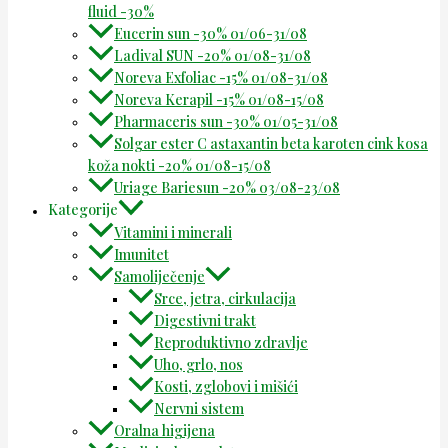
fluid -30%
Eucerin sun -30% 01/06-31/08
Ladival SUN -20% 01/08-31/08
Noreva Exfoliac -15% 01/08-31/08
Noreva Kerapil -15% 01/08-15/08
Pharmaceris sun -30% 01/05-31/08
Solgar ester C astaxantin beta karoten cink kosa
koža nokti -20% 01/08-15/08
Uriage Bariesun -20% 03/08-23/08
Kategorije
Vitamini i minerali
Imunitet
Samoliječenje
Srce, jetra, cirkulacija
Digestivni trakt
Reproduktivno zdravlje
Uho, grlo, nos
Kosti, zglobovi i mišići
Nervni sistem
Oralna higijena