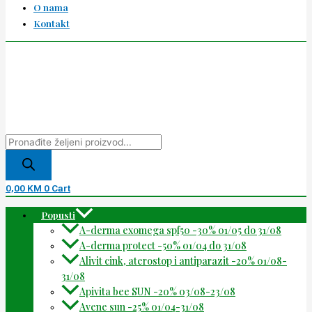
O nama
Kontakt
0,00
KM
0
Cart
Popusti
A-derma exomega spf50 -30% 01/05 do 31/08
A-derma protect -50% 01/04 do 31/08
Alivit cink, aterostop i antiparazit -20% 01/08-
31/08
Apivita bee SUN -20% 03/08-23/08
Avene sun -25% 01/04-31/08