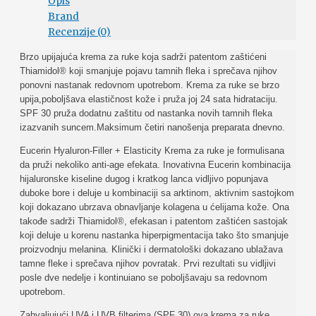
Opis
Brand
Recenzije (0)
Brzo upijajuća krema za ruke koja sadrži patentom zaštićeni
Thiamidol® koji smanjuje pojavu tamnih fleka i sprečava njihov
ponovni nastanak redovnom upotrebom. Krema za ruke se brzo
upija,poboljšava elastičnost kože i pruža joj 24 sata hidrataciju.
SPF 30 pruža dodatnu zaštitu od nastanka novih tamnih fleka
izazvanih suncem.Maksimum četiri nanošenja preparata dnevno.
Eucerin Hyaluron-Filler + Elasticity Krema za ruke je formulisana
da pruži nekoliko anti-age efekata. Inovativna Eucerin kombinacija
hijaluronske kiseline dugog i kratkog lanca vidljivo popunjava
duboke bore i deluje u kombinaciji sa arktinom, aktivnim sastojkom
koji dokazano ubrzava obnavljanje kolagena u ćelijama kože. Ona
takođe sadrži Thiamidol®, efekasan i patentom zaštićen sastojak
koji deluje u korenu nastanka hiperpigmentacija tako što smanjuje
proizvodnju melanina. Klinički i dermatološki dokazano ublažava
tamne fleke i sprečava njihov povratak. Prvi rezultati su vidljivi
posle dve nedelje i kontinuiano se poboljšavaju sa redovnom
upotrebom.
Zahvaljujući UVA i UVB filterima (SPF 30) ova krema za ruke