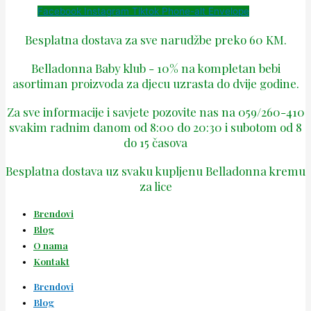
Facebook
Instagram
Tiktok
Phone-alt
Envelope
Besplatna dostava za sve narudžbe preko 60 KM.
Belladonna Baby klub - 10% na kompletan bebi
asortiman proizvoda za djecu uzrasta do dvije godine.
Za sve informacije i savjete pozovite nas na 059/260-410
svakim radnim danom od 8:00 do 20:30 i subotom od 8
do 15 časova
Besplatna dostava uz svaku kupljenu Belladonna kremu
za lice
Brendovi
Blog
O nama
Kontakt
Brendovi
Blog