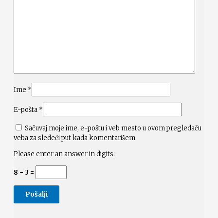
Ime
*
E-pošta
*
Sačuvaj moje ime, e-poštu i veb mesto u ovom pregledaču
veba za sledeći put kada komentarišem.
Please enter an answer in digits:
8 − 3 =