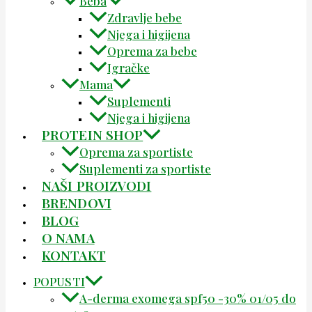
Beba
Zdravlje bebe
Njega i higijena
Oprema za bebe
Igračke
Mama
Suplementi
Njega i higijena
PROTEIN SHOP
Oprema za sportiste
Suplementi za sportiste
NAŠI PROIZVODI
BRENDOVI
BLOG
O NAMA
KONTAKT
POPUSTI
A-derma exomega spf50 -30% 01/05 do