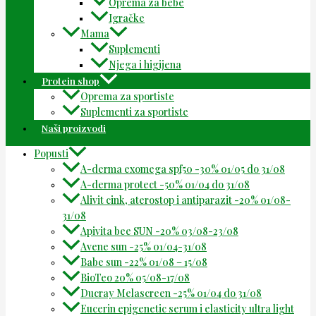
Oprema za bebe
Igračke
Mama
Suplementi
Njega i higijena
Protein shop
Oprema za sportiste
Suplementi za sportiste
Naši proizvodi
Popusti
A-derma exomega spf50 -30% 01/05 do 31/08
A-derma protect -50% 01/04 do 31/08
Alivit cink, aterostop i antiparazit -20% 01/08-
31/08
Apivita bee SUN -20% 03/08-23/08
Avene sun -25% 01/04-31/08
Babe sun -22% 01/08 – 15/08
BioTeo 20% 05/08-17/08
Ducray Melascreen -25% 01/04 do 31/08
Eucerin epigenetic serum i elasticity ultra light