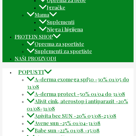
Igračke
Mama
Suplementi
Njega i higijena
PROTEIN SHOP
Oprema za sportiste
Suplementi za sportiste
NAŠI PROIZVODI
POPUSTI
A-derma exomega spf50 -30% 01/05 do
31/08
A-derma protect -50% 01/04 do 31/08
Alivit cink, aterostop i antiparazit -20%
01/08-31/08
Apivita bee SUN -20% 03/08-23/08
Avene sun -25% 01/04-31/08
Babe sun -22% 01/08 -15/08