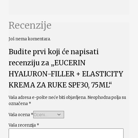
Recenzije
Još nema komentara.
Budite prvi koji će napisati
recenziju za „EUCERIN
HYALURON-FILLER + ELASTICITY
KREMA ZA RUKE SPF30, 75ML“
Vaša adresa e-pošte neće biti objavljena.
Neophodna polja su
označena
*
Vaša ocena
*
Vaša recenzija
*