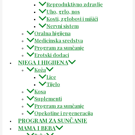
Reproduktivno zdravlje
Uho, grlo, nos
Kosti, zglobovi i mišići
Nervni sistem
Oralna higijena
Medicinska sredstva
Program za sunčanje
Erotski dodaci
NJEGA I HIGIJENA
Koža
Lice
Tijelo
Kosa
Suplementi
Program za sunčanje
Opekotine i regeneracija
PROGRAM ZA SUNČANJE
MAMA I BEBA