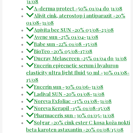
31/08
A-derma protect -50% 01/04 do 31/08
Alivit cink, aterostop i antiparazit -20%
01/08-31/08
Apivita bee SUN -20% 03/08-23/08
Avene sun -25% 01/04-31/08
Babe sun -22% 01/08 -15/08
BioTeo -20% 05/08-17/08
Ducray Melascreen -25% 01/04 do 31/08
Eucerin epigenetic serum i hyaluron
elasticity ultra light fluid 50 ml -30% 01/08-
15/08
Eucerin sun -30% 01/06-31/08
Ladival SUN -20% 01/08-31/08
Noreva Exfoliac -15% 01/08-31/08
Noreva Kerapil -15% 01/08-15/08
Pharmaceris sun -30% 01/05-31/08
Solgar -20% cink ester C kosa koža nokti
beta karoten astaxantin -20% 01/08/15/08