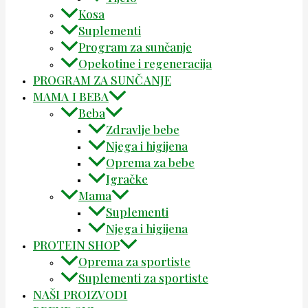
Kosa
Suplementi
Program za sunčanje
Opekotine i regeneracija
PROGRAM ZA SUNČANJE
MAMA I BEBA
Beba
Zdravlje bebe
Njega i higijena
Oprema za bebe
Igračke
Mama
Suplementi
Njega i higijena
PROTEIN SHOP
Oprema za sportiste
Suplementi za sportiste
NAŠI PROIZVODI