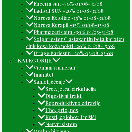
Eucerin sun -30% 01/06-31/08
Ladival SUN -20% 01/08-31/08
Noreva Exfoliac -15% 01/08-31/08
Noreva Kerapil -15% 01/08-15/08
Pharmaceris sun -30% 01/05-31/08
Solgar ester C astaxantin beta karoten
cink kosa koža nokti -20% 01/08-15/08
Uriage Bariesun -20% 03/08-23/08
KATEGORIJE
Vitamini i minerali
Imunitet
Samoliječenje
Srce, jetra, cirkulacija
Digestivni trakt
Reproduktivno zdravlje
Uho, grlo, nos
Kosti, zglobovi i mišići
Nervni sistem
Oralna higijena