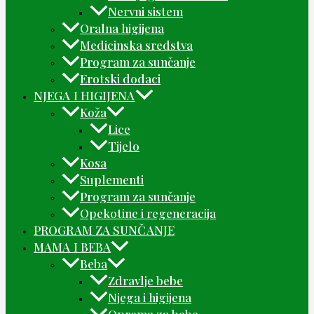
Nervni sistem
Oralna higijena
Medicinska sredstva
Program za sunčanje
Erotski dodaci
NJEGA I HIGIJENA
Koža
Lice
Tijelo
Kosa
Suplementi
Program za sunčanje
Opekotine i regeneracija
PROGRAM ZA SUNČANJE
MAMA I BEBA
Beba
Zdravlje bebe
Njega i higijena
Oprema za bebe