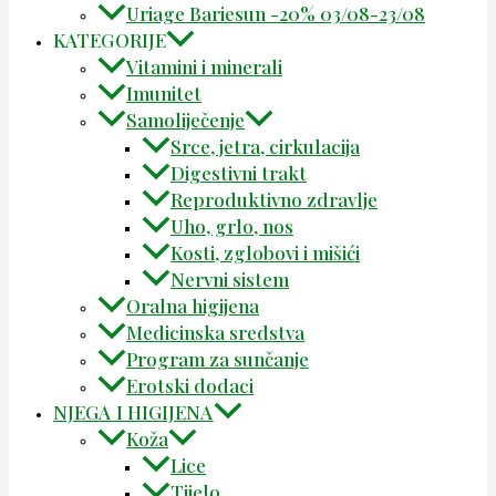
Uriage Bariesun -20% 03/08-23/08
KATEGORIJE
Vitamini i minerali
Imunitet
Samoliječenje
Srce, jetra, cirkulacija
Digestivni trakt
Reproduktivno zdravlje
Uho, grlo, nos
Kosti, zglobovi i mišići
Nervni sistem
Oralna higijena
Medicinska sredstva
Program za sunčanje
Erotski dodaci
NJEGA I HIGIJENA
Koža
Lice
Tijelo