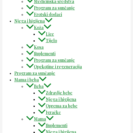
Medicinska sredstva
Program za sunčanje
Erotski dodaci
Njega i higijena
Koža
Lice
Tijelo
Kosa
Suplementi
Program za sunčanje
Opekotine i regeneracija
Program za sunčanje
Mama i beba
Beba
Zdravlje bebe
Njega i higijena
Oprema za bebe
Igračke
Mama
Suplementi
Njega i higijena