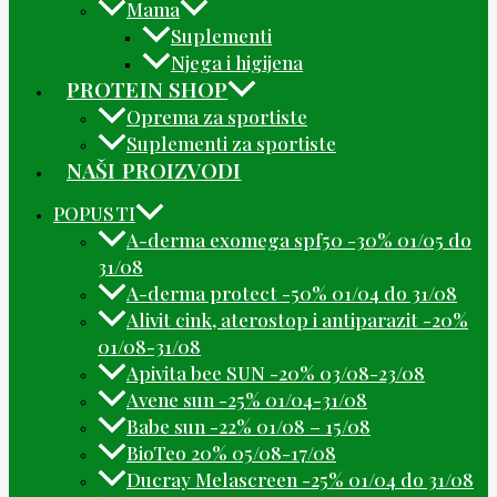
Mama
Suplementi
Njega i higijena
PROTEIN SHOP
Oprema za sportiste
Suplementi za sportiste
NAŠI PROIZVODI
POPUSTI
A-derma exomega spf50 -30% 01/05 do
31/08
A-derma protect -50% 01/04 do 31/08
Alivit cink, aterostop i antiparazit -20%
01/08-31/08
Apivita bee SUN -20% 03/08-23/08
Avene sun -25% 01/04-31/08
Babe sun -22% 01/08 – 15/08
BioTeo 20% 05/08-17/08
Ducray Melascreen -25% 01/04 do 31/08