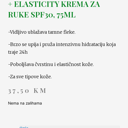
+ ELASTICITY KREMA ZA
RUKE SPF30, 75ML
-Vidljivo ublažava tamne fleke.
-Brzo se upija i pruža intenzivnu hidrataciju koja
traje 24h
-Poboljšava čvrstinu i elastičnost kože.
-Za sve tipove kože.
37,50
KM
Nema na zalihama