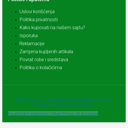
Uslovi korišćenja
Politika privatnosti
Kako kupovati na našem sajtu?
Isporuka
Reklamacije
Zamjena kupljenih artikala
Povrat robe i sredstava
Politika o kolačićima
© 2025 - Sva prava zadržava Apoteke "Belladonna" Trebinje |
Powered and designed by Webherzz
Facebook-f
Instagram
Tiktok
Phone-alt
Envelope