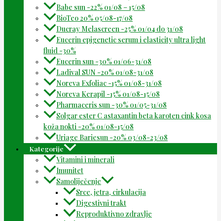
Babe sun -22% 01/08 – 15/08
BioTeo 20% 05/08-17/08
Ducray Melascreen -25% 01/04 do 31/08
Eucerin epigenetic serum i elasticity ultra light
fluid -30%
Eucerin sun -30% 01/06-31/08
Ladival SUN -20% 01/08-31/08
Noreva Exfoliac -15% 01/08-31/08
Noreva Kerapil -15% 01/08-15/08
Pharmaceris sun -30% 01/05-31/08
Solgar ester C astaxantin beta karoten cink kosa
koža nokti -20% 01/08-15/08
Uriage Bariesun -20% 03/08-23/08
Kategorije
Vitamini i minerali
Imunitet
Samoliječenje
Srce, jetra, cirkulacija
Digestivni trakt
Reproduktivno zdravlje