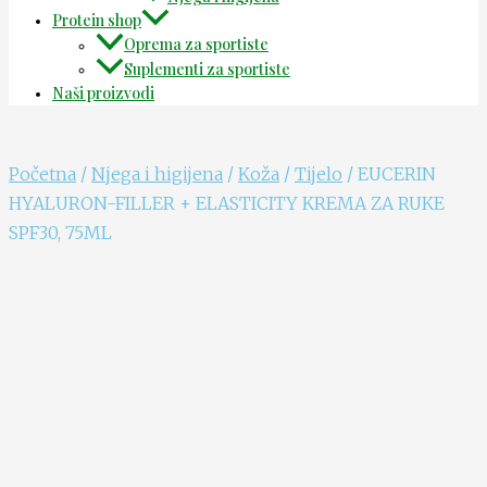
Protein shop
Oprema za sportiste
Suplementi za sportiste
Naši proizvodi
Početna
/
Njega i higijena
/
Koža
/
Tijelo
/ EUCERIN
HYALURON-FILLER + ELASTICITY KREMA ZA RUKE
SPF30, 75ML