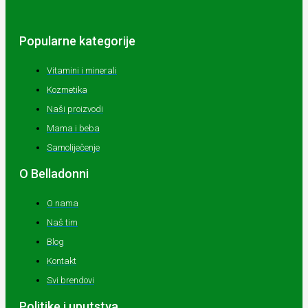
Popularne kategorije
Vitamini i minerali
Kozmetika
Naši proizvodi
Mama i beba
Samoliječenje
O Belladonni
O nama
Naš tim
Blog
Kontakt
Svi brendovi
Politike i uputstva