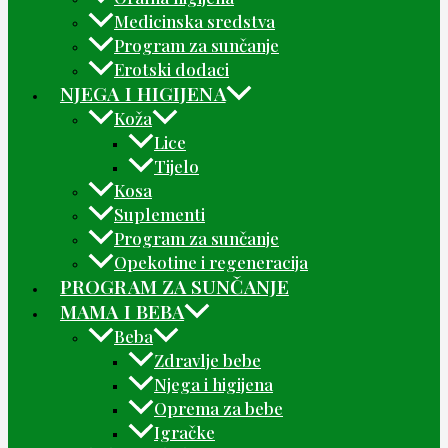
Medicinska sredstva
Program za sunčanje
Erotski dodaci
NJEGA I HIGIJENA
Koža
Lice
Tijelo
Kosa
Suplementi
Program za sunčanje
Opekotine i regeneracija
PROGRAM ZA SUNČANJE
MAMA I BEBA
Beba
Zdravlje bebe
Njega i higijena
Oprema za bebe
Igračke