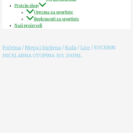
Protein shop
Oprema za sportiste
Suplementi za sportiste
Naši proizvodi
Početna
/
Njega i higijena
/
Koža
/
Lice
/ EUCERIN
MICELARNA OTOPINA 3U1 200ML