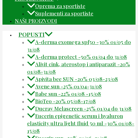
Oprema za sportiste
Suplementi za sportiste
NAŠI PROIZVODI
POPUSTI
A-derma exomega spf50 -30% 01/05 do
31/08
A-derma protect -50% 01/04 do 31/08
Alivit cink, aterostop i antiparazit -20%
01/08-31/08
Apivita bee SUN -20% 03/08-23/08
Avene sun -25% 01/04-31/08
Babe sun -22% 01/08 -15/08
BioTeo -20% 05/08-17/08
Ducray Melascreen -25% 01/04 do 31/08
Eucerin epigenetic serum i hyaluron
elasticity ultra light fluid 50 ml -30% 01/08-
15/08
Eucerin sun -30% 01/06-31/08