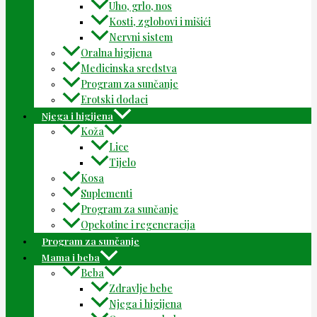
Uho, grlo, nos
Kosti, zglobovi i mišići
Nervni sistem
Oralna higijena
Medicinska sredstva
Program za sunčanje
Erotski dodaci
Njega i higijena
Koža
Lice
Tijelo
Kosa
Suplementi
Program za sunčanje
Opekotine i regeneracija
Program za sunčanje
Mama i beba
Beba
Zdravlje bebe
Njega i higijena