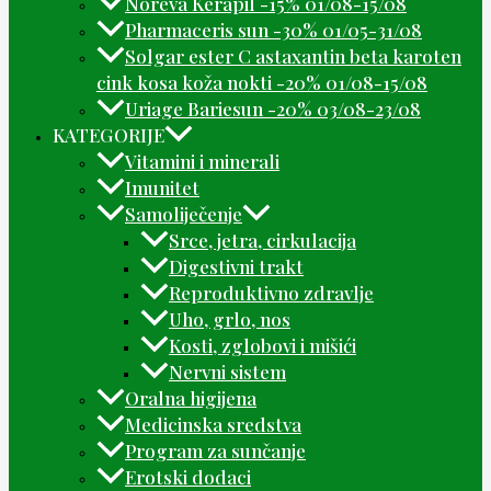
Noreva Kerapil -15% 01/08-15/08
Pharmaceris sun -30% 01/05-31/08
Solgar ester C astaxantin beta karoten
cink kosa koža nokti -20% 01/08-15/08
Uriage Bariesun -20% 03/08-23/08
KATEGORIJE
Vitamini i minerali
Imunitet
Samoliječenje
Srce, jetra, cirkulacija
Digestivni trakt
Reproduktivno zdravlje
Uho, grlo, nos
Kosti, zglobovi i mišići
Nervni sistem
Oralna higijena
Medicinska sredstva
Program za sunčanje
Erotski dodaci