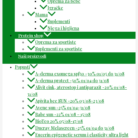
Oprema za bebe
Igračke
Mama
Suplementi
Njega i higijena
Protein shop
Oprema za sportiste
Suplementi za sportiste
Naši proizvodi
Popusti
A-derma exomega spf50 -30% 01/05 do 31/08
A-derma protect -50% 01/04 do 31/08
Alivit cink, aterostop i antiparazit -20% 01/08-
31/08
Apivita bee SUN -20% 03/08-23/08
Avene sun -25% 01/04-31/08
Babe sun -22% 01/08 – 15/08
BioTeo 20% 05/08-17/08
Ducray Melascreen -25% 01/04 do 31/08
Eucerin epigenetic serum i elasticity ultra light