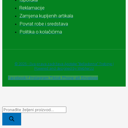
Reklamacije
Zamjena kupljenih artikala
Povrat robe i sredstava
Politika o kolačićima
© 2025 - Sva prava zadržava Apoteke "Belladonna" Trebinje |
Powered and designed by Webherzz
Facebook-f
Instagram
Tiktok
Phone-alt
Envelope