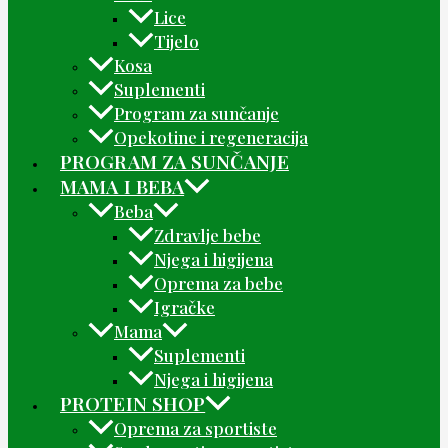
Lice
Tijelo
Kosa
Suplementi
Program za sunčanje
Opekotine i regeneracija
PROGRAM ZA SUNČANJE
MAMA I BEBA
Beba
Zdravlje bebe
Njega i higijena
Oprema za bebe
Igračke
Mama
Suplementi
Njega i higijena
PROTEIN SHOP
Oprema za sportiste