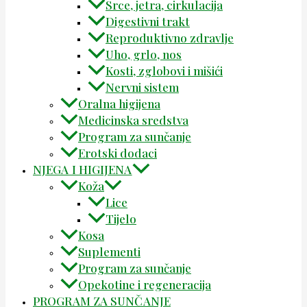
Srce, jetra, cirkulacija
Digestivni trakt
Reproduktivno zdravlje
Uho, grlo, nos
Kosti, zglobovi i mišići
Nervni sistem
Oralna higijena
Medicinska sredstva
Program za sunčanje
Erotski dodaci
NJEGA I HIGIJENA
Koža
Lice
Tijelo
Kosa
Suplementi
Program za sunčanje
Opekotine i regeneracija
PROGRAM ZA SUNČANJE