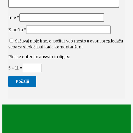
Ime
*
E-pošta
*
Sačuvaj moje ime, e-poštu i veb mesto u ovom pregledaču
veba za sledeći put kada komentarišem.
Please enter an answer in digits:
5 + 11 =