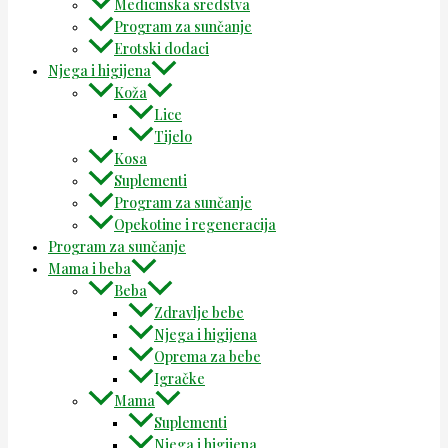
Medicinska sredstva
Program za sunčanje
Erotski dodaci
Njega i higijena
Koža
Lice
Tijelo
Kosa
Suplementi
Program za sunčanje
Opekotine i regeneracija
Program za sunčanje
Mama i beba
Beba
Zdravlje bebe
Njega i higijena
Oprema za bebe
Igračke
Mama
Suplementi
Njega i higijena