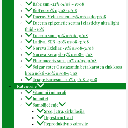
Babe sun -22% 01/08 – 15/08
BioTeo 20% 05/08-17/08
Ducray Melascreen -25% 01/04 do 31/08
Eucerin epigenetic serum i elasticity ultra light
fluid -30%
Eucerin sun -30% 01/06-31/08
Ladival SUN -20% 01/08-31/08
Noreva Exfoliac -15% 01/08-31/08
Noreva Kerapil -15% 01/08-15/08
Pharmaceris sun -30% 01/05-31/08
Solgar ester C astaxantin beta karoten cink kosa
koža nokti -20% 01/08-15/08
Uriage Bariesun -20% 03/08-23/08
Kategorije
Vitamini i minerali
Imunitet
Samoliječenje
Srce, jetra, cirkulacija
Digestivni trakt
Reproduktivno zdravlje