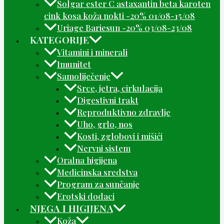
Solgar ester C astaxantin beta karoten
cink kosa koža nokti -20% 01/08-15/08
Uriage Bariesun -20% 03/08-23/08
KATEGORIJE
Vitamini i minerali
Imunitet
Samoliječenje
Srce, jetra, cirkulacija
Digestivni trakt
Reproduktivno zdravlje
Uho, grlo, nos
Kosti, zglobovi i mišići
Nervni sistem
Oralna higijena
Medicinska sredstva
Program za sunčanje
Erotski dodaci
NJEGA I HIGIJENA
Koža