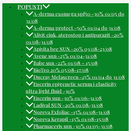
POPUSTI
A-derma exomega spf50 -30% 01/05 do
31/08
A-derma protect -50% 01/04 do 31/08
Alivit cink, aterostop i antiparazit -20%
01/08-31/08
Apivita bee SUN -20% 03/08-23/08
Avene sun -25% 01/04-31/08
Babe sun -22% 01/08 – 15/08
BioTeo 20% 05/08-17/08
Ducray Melascreen -25% 01/04 do 31/08
Eucerin epigenetic serum i elasticity
ultra light fluid -30%
Eucerin sun -30% 01/06-31/08
Ladival SUN -20% 01/08-31/08
Noreva Exfoliac -15% 01/08-31/08
Noreva Kerapil -15% 01/08-15/08
Pharmaceris sun -30% 01/05-31/08