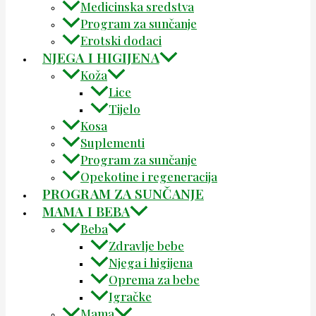
Medicinska sredstva
Program za sunčanje
Erotski dodaci
NJEGA I HIGIJENA
Koža
Lice
Tijelo
Kosa
Suplementi
Program za sunčanje
Opekotine i regeneracija
PROGRAM ZA SUNČANJE
MAMA I BEBA
Beba
Zdravlje bebe
Njega i higijena
Oprema za bebe
Igračke
Mama