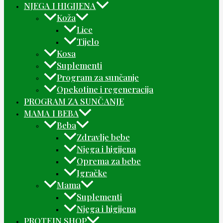
NJEGA I HIGIJENA
Koža
Lice
Tijelo
Kosa
Suplementi
Program za sunčanje
Opekotine i regeneracija
PROGRAM ZA SUNČANJE
MAMA I BEBA
Beba
Zdravlje bebe
Njega i higijena
Oprema za bebe
Igračke
Mama
Suplementi
Njega i higijena
PROTEIN SHOP