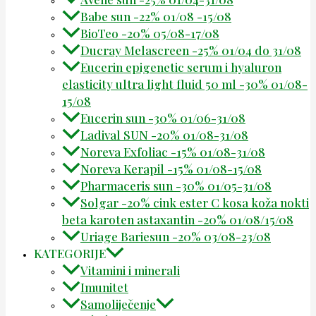
Babe sun -22% 01/08 -15/08
BioTeo -20% 05/08-17/08
Ducray Melascreen -25% 01/04 do 31/08
Eucerin epigenetic serum i hyaluron
elasticity ultra light fluid 50 ml -30% 01/08-
15/08
Eucerin sun -30% 01/06-31/08
Ladival SUN -20% 01/08-31/08
Noreva Exfoliac -15% 01/08-31/08
Noreva Kerapil -15% 01/08-15/08
Pharmaceris sun -30% 01/05-31/08
Solgar -20% cink ester C kosa koža nokti
beta karoten astaxantin -20% 01/08/15/08
Uriage Bariesun -20% 03/08-23/08
KATEGORIJE
Vitamini i minerali
Imunitet
Samoliječenje