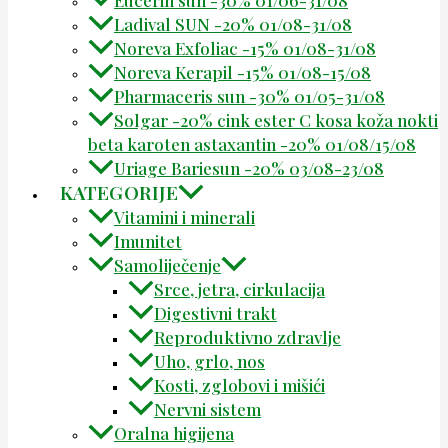
Ladival SUN -20% 01/08-31/08
Noreva Exfoliac -15% 01/08-31/08
Noreva Kerapil -15% 01/08-15/08
Pharmaceris sun -30% 01/05-31/08
Solgar -20% cink ester C kosa koža nokti
beta karoten astaxantin -20% 01/08/15/08
Uriage Bariesun -20% 03/08-23/08
KATEGORIJE
Vitamini i minerali
Imunitet
Samoliječenje
Srce, jetra, cirkulacija
Digestivni trakt
Reproduktivno zdravlje
Uho, grlo, nos
Kosti, zglobovi i mišići
Nervni sistem
Oralna higijena