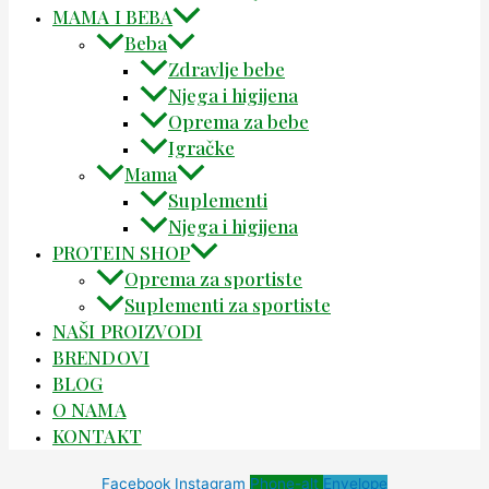
MAMA I BEBA
Beba
Zdravlje bebe
Njega i higijena
Oprema za bebe
Igračke
Mama
Suplementi
Njega i higijena
PROTEIN SHOP
Oprema za sportiste
Suplementi za sportiste
NAŠI PROIZVODI
BRENDOVI
BLOG
O NAMA
KONTAKT
Facebook
Instagram
Phone-alt
Envelope