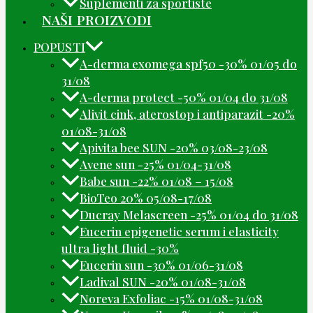
Suplementi za sportiste
NAŠI PROIZVODI
POPUSTI
A-derma exomega spf50 -30% 01/05 do
31/08
A-derma protect -50% 01/04 do 31/08
Alivit cink, aterostop i antiparazit -20%
01/08-31/08
Apivita bee SUN -20% 03/08-23/08
Avene sun -25% 01/04-31/08
Babe sun -22% 01/08 – 15/08
BioTeo 20% 05/08-17/08
Ducray Melascreen -25% 01/04 do 31/08
Eucerin epigenetic serum i elasticity
ultra light fluid -30%
Eucerin sun -30% 01/06-31/08
Ladival SUN -20% 01/08-31/08
Noreva Exfoliac -15% 01/08-31/08