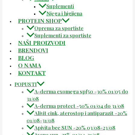
Suplementi
Njega i higijena
PROTEIN SHOP
Oprema za sportiste
Suplementi za sportiste
NAŠI PROIZVODI
BRENDOVI
BLOG
O NAMA
KONTAKT
POPUSTI
A-derma exomega spf50 -30% 01/05 do
31/08
A-derma protect -50% 01/04 do 31/08
Alivit cink, aterostop i antiparazit -20%
01/08-31/08
Apivita bee SUN -20% 03/08-23/08
Avene sun -25% 01/04-31/08