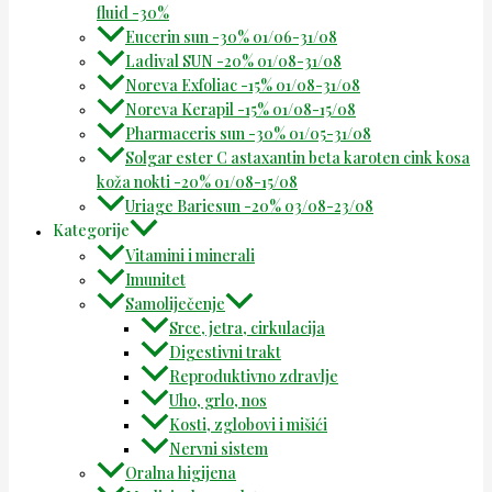
fluid -30%
Eucerin sun -30% 01/06-31/08
Ladival SUN -20% 01/08-31/08
Noreva Exfoliac -15% 01/08-31/08
Noreva Kerapil -15% 01/08-15/08
Pharmaceris sun -30% 01/05-31/08
Solgar ester C astaxantin beta karoten cink kosa
koža nokti -20% 01/08-15/08
Uriage Bariesun -20% 03/08-23/08
Kategorije
Vitamini i minerali
Imunitet
Samoliječenje
Srce, jetra, cirkulacija
Digestivni trakt
Reproduktivno zdravlje
Uho, grlo, nos
Kosti, zglobovi i mišići
Nervni sistem
Oralna higijena