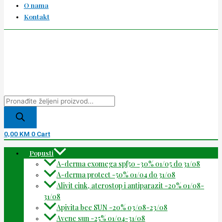
O nama
Kontakt
0,00
KM
0
Cart
Popusti
A-derma exomega spf50 -30% 01/05 do 31/08
A-derma protect -50% 01/04 do 31/08
Alivit cink, aterostop i antiparazit -20% 01/08-
31/08
Apivita bee SUN -20% 03/08-23/08
Avene sun -25% 01/04-31/08