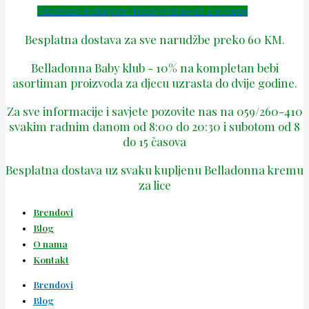
Facebook
Instagram
Tiktok
Phone-alt
Envelope
Besplatna dostava za sve narudžbe preko 60 KM.
Belladonna Baby klub - 10% na kompletan bebi
asortiman proizvoda za djecu uzrasta do dvije godine.
Za sve informacije i savjete pozovite nas na 059/260-410
svakim radnim danom od 8:00 do 20:30 i subotom od 8
do 15 časova
Besplatna dostava uz svaku kupljenu Belladonna kremu
za lice
Brendovi
Blog
O nama
Kontakt
Brendovi
Blog