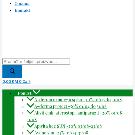
O nama
Kontakt
0,00
KM
0
Cart
Popusti
A-derma exomega spf50 -30% 01/05 do 31/08
A-derma protect -50% 01/04 do 31/08
Alivit cink, aterostop i antiparazit -20% 01/08-
31/08
Apivita bee SUN -20% 03/08-23/08
Avene sun -25% 01/04-31/08