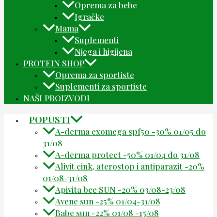
Oprema za bebe
Igračke
Mama
Suplementi
Njega i higijena
PROTEIN SHOP
Oprema za sportiste
Suplementi za sportiste
NAŠI PROIZVODI
POPUSTI
A-derma exomega spf50 -30% 01/05 do
31/08
A-derma protect -50% 01/04 do 31/08
Alivit cink, aterostop i antiparazit -20%
01/08-31/08
Apivita bee SUN -20% 03/08-23/08
Avene sun -25% 01/04-31/08
Babe sun -22% 01/08 -15/08