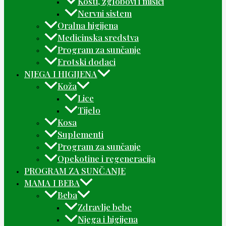
Kosti, zglobovi i mišići
Nervni sistem
Oralna higijena
Medicinska sredstva
Program za sunčanje
Erotski dodaci
NJEGA I HIGIJENA
Koža
Lice
Tijelo
Kosa
Suplementi
Program za sunčanje
Opekotine i regeneracija
PROGRAM ZA SUNČANJE
MAMA I BEBA
Beba
Zdravlje bebe
Njega i higijena