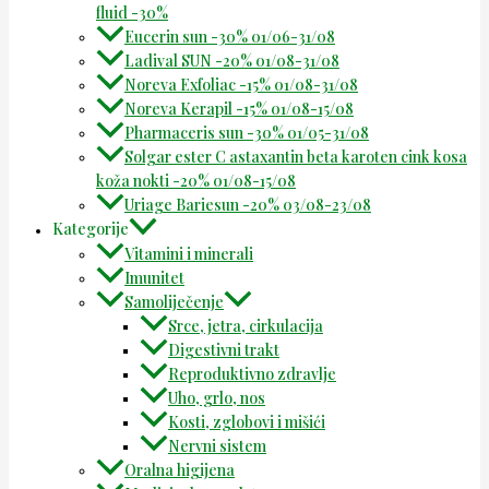
fluid -30%
Eucerin sun -30% 01/06-31/08
Ladival SUN -20% 01/08-31/08
Noreva Exfoliac -15% 01/08-31/08
Noreva Kerapil -15% 01/08-15/08
Pharmaceris sun -30% 01/05-31/08
Solgar ester C astaxantin beta karoten cink kosa
koža nokti -20% 01/08-15/08
Uriage Bariesun -20% 03/08-23/08
Kategorije
Vitamini i minerali
Imunitet
Samoliječenje
Srce, jetra, cirkulacija
Digestivni trakt
Reproduktivno zdravlje
Uho, grlo, nos
Kosti, zglobovi i mišići
Nervni sistem
Oralna higijena