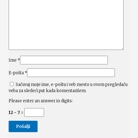
Ime
*
E-pošta
*
Sačuvaj moje ime, e-poštu i veb mesto u ovom pregledaču
veba za sledeći put kada komentarišem.
Please enter an answer in digits:
12 − 7 =