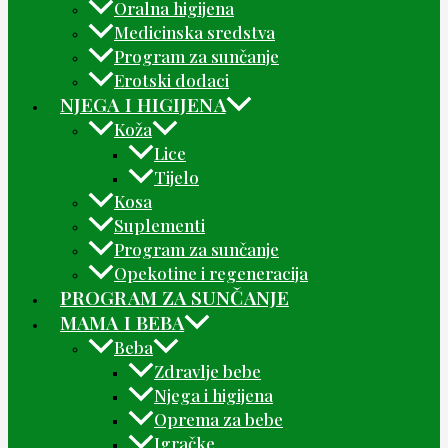
Oralna higijena
Medicinska sredstva
Program za sunčanje
Erotski dodaci
NJEGA I HIGIJENA
Koža
Lice
Tijelo
Kosa
Suplementi
Program za sunčanje
Opekotine i regeneracija
PROGRAM ZA SUNČANJE
MAMA I BEBA
Beba
Zdravlje bebe
Njega i higijena
Oprema za bebe
Igračke