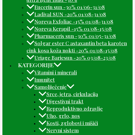
Eucerin sun -30% 01/06-31/08
Ladival SUN -20% 01/08-31/08
Noreva Exfoliac -15% 01/08-31/08
Noreva Kerapil -15% 01/08-15/08
Pharmaceris sun -30% 01/05-31/08
Solgar ester C astaxantin beta karoten
cink kosa koža nokti -20% 01/08-15/08
Uriage Bariesun -20% 03/08-23/08
KATEGORIJE
Vitamini i minerali
Imunitet
Samoliječenje
Srce, jetra, cirkulacija
Digestivni trakt
Reproduktivno zdravlje
Uho, grlo, nos
Kosti, zglobovi i mišići
Nervni sistem