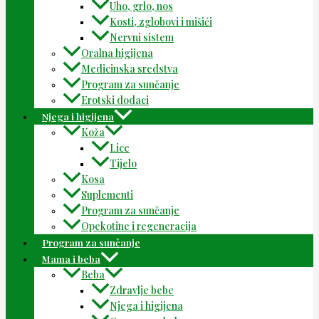
Uho, grlo, nos
Kosti, zglobovi i mišići
Nervni sistem
Oralna higijena
Medicinska sredstva
Program za sunčanje
Erotski dodaci
Njega i higijena
Koža
Lice
Tijelo
Kosa
Suplementi
Program za sunčanje
Opekotine i regeneracija
Program za sunčanje
Mama i beba
Beba
Zdravlje bebe
Njega i higijena