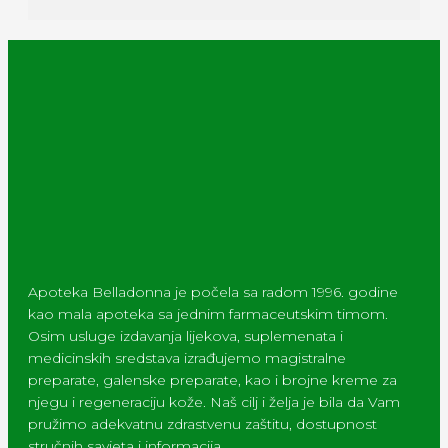
Apoteka Belladonna je počela sa radom 1996. godine
kao mala apoteka sa jednim farmaceutskim timom.
Osim usluge izdavanja lijekova, suplemenata i
medicinskih sredstava izrađujemo magistralne
preparate, galenske preparate, kao i brojne kreme za
njegu i regeneraciju kože. Naš cilj i želja je bila da Vam
pružimo adekvatnu zdrastvenu zaštitu, dostupnost
stručnih savjeta i informacija.