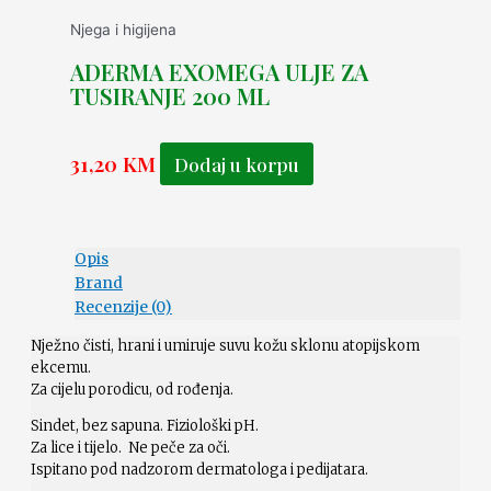
Njega i higijena
ADERMA EXOMEGA ULJE ZA
TUSIRANJE 200 ML
31,20
KM
Dodaj u korpu
Opis
Brand
Recenzije (0)
Nježno čisti, hrani i umiruje suvu kožu sklonu atopijskom
ekcemu.
Za cijelu porodicu, od rođenja.
Sindet, bez sapuna. Fiziološki pH.
Za lice i tijelo. Ne peče za oči.
Ispitano pod nadzorom dermatologa i pedijatara.