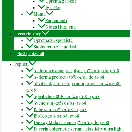
Oprema za bebe
Igračke
Mama
Suplementi
Njega i higijena
Protein shop
Oprema za sportiste
Suplementi za sportiste
Naši proizvodi
Popusti
A-derma exomega spf50 -30% 01/05 do 31/08
A-derma protect -50% 01/04 do 31/08
Alivit cink, aterostop i antiparazit -20% 01/08-
31/08
Apivita bee SUN -20% 03/08-23/08
Avene sun -25% 01/04-31/08
Babe sun -22% 01/08 – 15/08
BioTeo 20% 05/08-17/08
Ducray Melascreen -25% 01/04 do 31/08
Eucerin epigenetic serum i elasticity ultra light