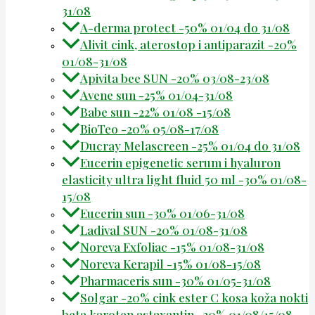
31/08
A-derma protect -50% 01/04 do 31/08
Alivit cink, aterostop i antiparazit -20%
01/08-31/08
Apivita bee SUN -20% 03/08-23/08
Avene sun -25% 01/04-31/08
Babe sun -22% 01/08 -15/08
BioTeo -20% 05/08-17/08
Ducray Melascreen -25% 01/04 do 31/08
Eucerin epigenetic serum i hyaluron
elasticity ultra light fluid 50 ml -30% 01/08-
15/08
Eucerin sun -30% 01/06-31/08
Ladival SUN -20% 01/08-31/08
Noreva Exfoliac -15% 01/08-31/08
Noreva Kerapil -15% 01/08-15/08
Pharmaceris sun -30% 01/05-31/08
Solgar -20% cink ester C kosa koža nokti
beta karoten astaxantin -20% 01/08/15/08