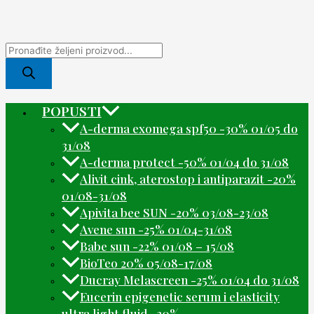
POPUSTI
A-derma exomega spf50 -30% 01/05 do
31/08
A-derma protect -50% 01/04 do 31/08
Alivit cink, aterostop i antiparazit -20%
01/08-31/08
Apivita bee SUN -20% 03/08-23/08
Avene sun -25% 01/04-31/08
Babe sun -22% 01/08 – 15/08
BioTeo 20% 05/08-17/08
Ducray Melascreen -25% 01/04 do 31/08
Eucerin epigenetic serum i elasticity
ultra light fluid -30%