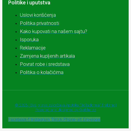
Politike i uputstva
Uslovi korišćenja
Politika privatnosti
Kako kupovati na našem sajtu?
Isporuka
Reklamacije
Zamjena kupljenih artikala
Povrat robe i sredstava
Politika o kolačićima
© 2025 - Sva prava zadržava Apoteke "Belladonna" Trebinje |
Powered and designed by Webherzz
Facebook-f
Instagram
Tiktok
Phone-alt
Envelope