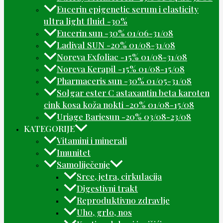
Eucerin epigenetic serum i elasticity
ultra light fluid -30%
Eucerin sun -30% 01/06-31/08
Ladival SUN -20% 01/08-31/08
Noreva Exfoliac -15% 01/08-31/08
Noreva Kerapil -15% 01/08-15/08
Pharmaceris sun -30% 01/05-31/08
Solgar ester C astaxantin beta karoten
cink kosa koža nokti -20% 01/08-15/08
Uriage Bariesun -20% 03/08-23/08
KATEGORIJE
Vitamini i minerali
Imunitet
Samoliječenje
Srce, jetra, cirkulacija
Digestivni trakt
Reproduktivno zdravlje
Uho, grlo, nos