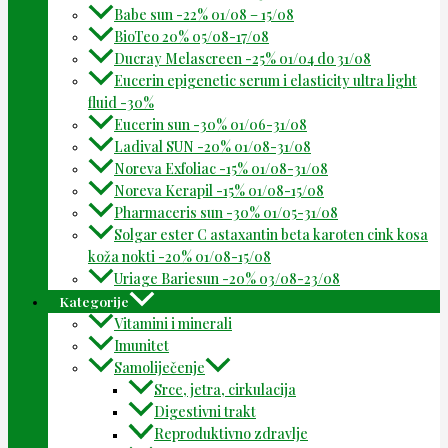
Babe sun -22% 01/08 – 15/08
BioTeo 20% 05/08-17/08
Ducray Melascreen -25% 01/04 do 31/08
Eucerin epigenetic serum i elasticity ultra light
fluid -30%
Eucerin sun -30% 01/06-31/08
Ladival SUN -20% 01/08-31/08
Noreva Exfoliac -15% 01/08-31/08
Noreva Kerapil -15% 01/08-15/08
Pharmaceris sun -30% 01/05-31/08
Solgar ester C astaxantin beta karoten cink kosa
koža nokti -20% 01/08-15/08
Uriage Bariesun -20% 03/08-23/08
Kategorije
Vitamini i minerali
Imunitet
Samoliječenje
Srce, jetra, cirkulacija
Digestivni trakt
Reproduktivno zdravlje