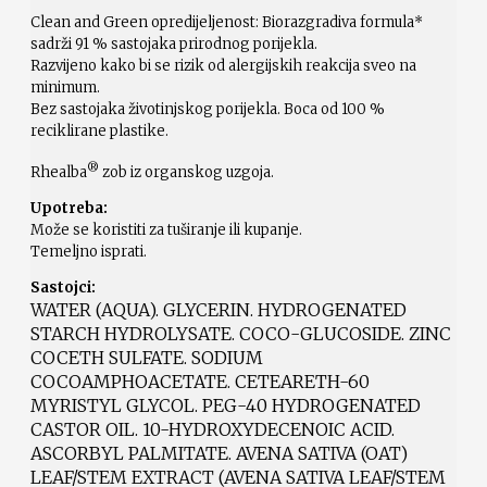
Clean and Green opredijeljenost: Biorazgradiva formula*
sadrži 91 % sastojaka prirodnog porijekla.
Razvijeno kako bi se rizik od alergijskih reakcija sveo na
minimum.
Bez sastojaka životinjskog porijekla. Boca od 100 %
reciklirane plastike.
®
Rhealba
zob iz organskog uzgoja.
Upotreba:
Može se koristiti za tuširanje ili kupanje.
Temeljno isprati.
Sastojci:
WATER (AQUA). GLYCERIN. HYDROGENATED
STARCH HYDROLYSATE. COCO-GLUCOSIDE. ZINC
COCETH SULFATE. SODIUM
COCOAMPHOACETATE. CETEARETH-60
MYRISTYL GLYCOL. PEG-40 HYDROGENATED
CASTOR OIL. 10-HYDROXYDECENOIC ACID.
ASCORBYL PALMITATE. AVENA SATIVA (OAT)
LEAF/STEM EXTRACT (AVENA SATIVA LEAF/STEM