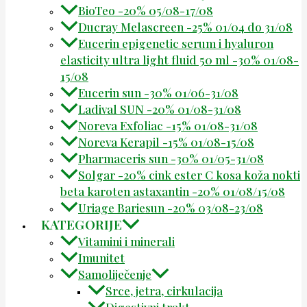
BioTeo -20% 05/08-17/08
Ducray Melascreen -25% 01/04 do 31/08
Eucerin epigenetic serum i hyaluron
elasticity ultra light fluid 50 ml -30% 01/08-
15/08
Eucerin sun -30% 01/06-31/08
Ladival SUN -20% 01/08-31/08
Noreva Exfoliac -15% 01/08-31/08
Noreva Kerapil -15% 01/08-15/08
Pharmaceris sun -30% 01/05-31/08
Solgar -20% cink ester C kosa koža nokti
beta karoten astaxantin -20% 01/08/15/08
Uriage Bariesun -20% 03/08-23/08
KATEGORIJE
Vitamini i minerali
Imunitet
Samoliječenje
Srce, jetra, cirkulacija