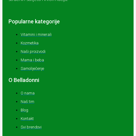
Popularne kategorije
Vitamini i minerali
Kozmetika
Naši proizvodi
Mama i beba
Samoliječenje
O Belladonni
O nama
Naš tim
Blog
Kontakt
Svi brendovi