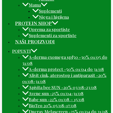
Mama
Suplementi
Njega i higijena
PROTEIN SHOP
Oprema za sportiste
Suplementi za sportiste
NAŠI PROIZVODI
POPUSTI
A-derma exomega spf50 -30% 01/05 do
31/08
A-derma protect -50% 01/04 do 31/08
Alivit cink, aterostop i antiparazit -20%
01/08-31/08
Apivita bee SUN -20% 03/08-23/08
Avene sun -25% 01/04-31/08
Babe sun -22% 01/08 – 15/08
BioTeo 20% 05/08-17/08
Ducray Melascreen -25% 01/04 do 31/08