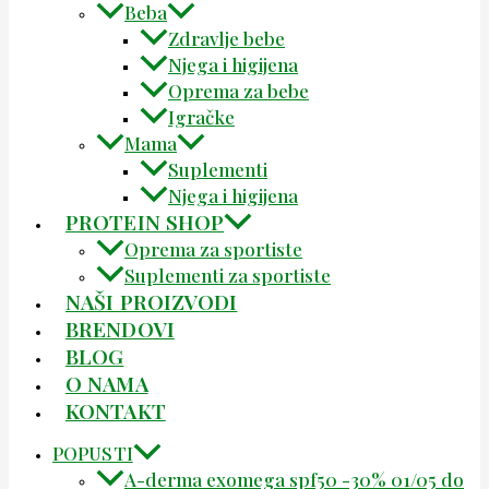
Beba
Zdravlje bebe
Njega i higijena
Oprema za bebe
Igračke
Mama
Suplementi
Njega i higijena
PROTEIN SHOP
Oprema za sportiste
Suplementi za sportiste
NAŠI PROIZVODI
BRENDOVI
BLOG
O NAMA
KONTAKT
POPUSTI
A-derma exomega spf50 -30% 01/05 do