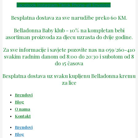
Facebook
Instagram
Tiktok
Phone-alt
Envelope
Besplatna dostava za sve narudžbe preko 60 KM.
Belladonna Baby klub - 10% na kompletan bebi
asortiman proizvoda za djecu uzrasta do dvije godine.
Za sve informacije i savjete pozovite nas na 059/260-410
svakim radnim danom od 8:00 do 20:30 i subotom od 8
do 15 časova
Besplatna dostava uz svaku kupljenu Belladonna kremu
za lice
Brendovi
Blog
O nama
Kontakt
Brendovi
Blog