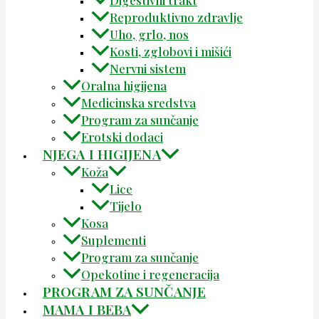
Digestivni trakt
Reproduktivno zdravlje
Uho, grlo, nos
Kosti, zglobovi i mišići
Nervni sistem
Oralna higijena
Medicinska sredstva
Program za sunčanje
Erotski dodaci
NJEGA I HIGIJENA
Koža
Lice
Tijelo
Kosa
Suplementi
Program za sunčanje
Opekotine i regeneracija
PROGRAM ZA SUNČANJE
MAMA I BEBA