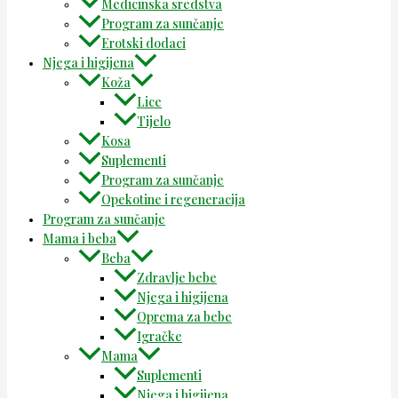
Medicinska sredstva
Program za sunčanje
Erotski dodaci
Njega i higijena
Koža
Lice
Tijelo
Kosa
Suplementi
Program za sunčanje
Opekotine i regeneracija
Program za sunčanje
Mama i beba
Beba
Zdravlje bebe
Njega i higijena
Oprema za bebe
Igračke
Mama
Suplementi
Njega i higijena