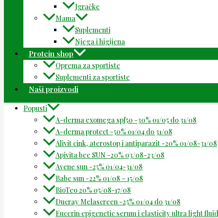
Igračke
Mama
Suplementi
Njega i higijena
Protein shop
Oprema za sportiste
Suplementi za sportiste
Naši proizvodi
Popusti
A-derma exomega spf50 -30% 01/05 do 31/08
A-derma protect -50% 01/04 do 31/08
Alivit cink, aterostop i antiparazit -20% 01/08-31/08
Apivita bee SUN -20% 03/08-23/08
Avene sun -25% 01/04-31/08
Babe sun -22% 01/08 – 15/08
BioTeo 20% 05/08-17/08
Ducray Melascreen -25% 01/04 do 31/08
Eucerin epigenetic serum i elasticity ultra light flu