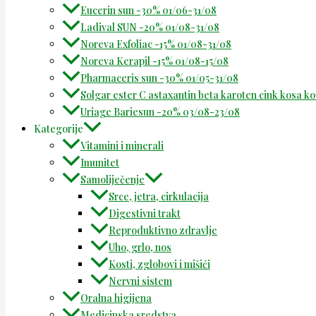
Eucerin sun -30% 01/06-31/08
Ladival SUN -20% 01/08-31/08
Noreva Exfoliac -15% 01/08-31/08
Noreva Kerapil -15% 01/08-15/08
Pharmaceris sun -30% 01/05-31/08
Solgar ester C astaxantin beta karoten cink kosa k
Uriage Bariesun -20% 03/08-23/08
Kategorije
Vitamini i minerali
Imunitet
Samoliječenje
Srce, jetra, cirkulacija
Digestivni trakt
Reproduktivno zdravlje
Uho, grlo, nos
Kosti, zglobovi i mišići
Nervni sistem
Oralna higijena
Medicinska sredstva