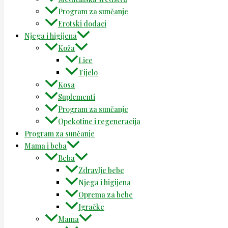
Program za sunčanje
Erotski dodaci
Njega i higijena
Koža
Lice
Tijelo
Kosa
Suplementi
Program za sunčanje
Opekotine i regeneracija
Program za sunčanje
Mama i beba
Beba
Zdravlje bebe
Njega i higijena
Oprema za bebe
Igračke
Mama