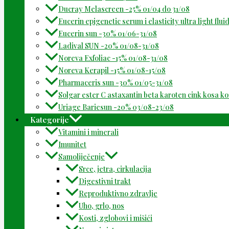
Ducray Melascreen -25% 01/04 do 31/08
Eucerin epigenetic serum i elasticity ultra light flu
Eucerin sun -30% 01/06-31/08
Ladival SUN -20% 01/08-31/08
Noreva Exfoliac -15% 01/08-31/08
Noreva Kerapil -15% 01/08-15/08
Pharmaceris sun -30% 01/05-31/08
Solgar ester C astaxantin beta karoten cink kosa k
Uriage Bariesun -20% 03/08-23/08
Kategorije
Vitamini i minerali
Imunitet
Samoliječenje
Srce, jetra, cirkulacija
Digestivni trakt
Reproduktivno zdravlje
Uho, grlo, nos
Kosti, zglobovi i mišići