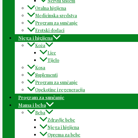
Nervni sistem
Oralna higijena
Medicinska sredstva
Program za sunčanje
Erotski dodaci
Njega i higijena
Koža
Lice
Tijelo
Kosa
Suplementi
Program za sunčanje
Opekotine i regeneracija
Program za sunčanje
Mama i beba
Beba
Zdravlje bebe
Njega i higijena
Oprema za bebe