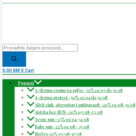
0,00
KM
0
Cart
Popusti
A-derma exomega spf50 -30% 01/05 do 31/08
A-derma protect -50% 01/04 do 31/08
Alivit cink, aterostop i antiparazit -20% 01/08-31/08
Apivita bee SUN -20% 03/08-23/08
Avene sun -25% 01/04-31/08
Babe sun -22% 01/08 – 15/08
BioTeo 20% 05/08-17/08