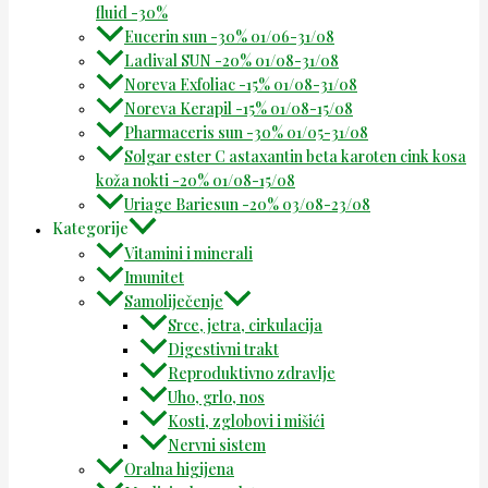
fluid -30%
Eucerin sun -30% 01/06-31/08
Ladival SUN -20% 01/08-31/08
Noreva Exfoliac -15% 01/08-31/08
Noreva Kerapil -15% 01/08-15/08
Pharmaceris sun -30% 01/05-31/08
Solgar ester C astaxantin beta karoten cink kosa
koža nokti -20% 01/08-15/08
Uriage Bariesun -20% 03/08-23/08
Kategorije
Vitamini i minerali
Imunitet
Samoliječenje
Srce, jetra, cirkulacija
Digestivni trakt
Reproduktivno zdravlje
Uho, grlo, nos
Kosti, zglobovi i mišići
Nervni sistem
Oralna higijena