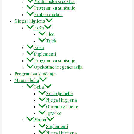
Medicinska sredstva
Program za sunčanje
Erotski dodaci
Njega i higijena
Koža
Lice
Tijelo
Kosa
Suplementi
Program za sunčanje
Opekotine i regeneracija
Program za sunčanje
Mama i beba
Beba
Zdravlje bebe
Njega i higijena
Oprema za bebe
Igračke
Mama
Suplementi
Njega i higijena