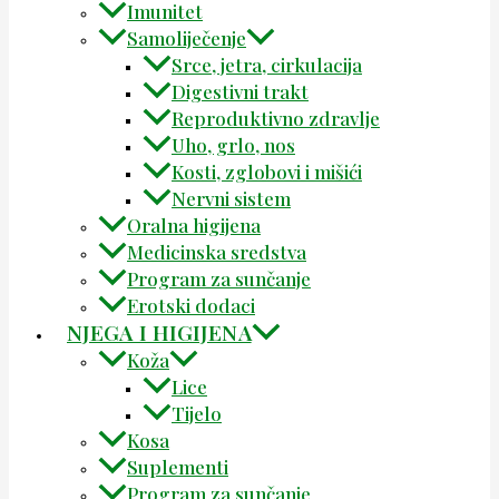
Imunitet
Samoliječenje
Srce, jetra, cirkulacija
Digestivni trakt
Reproduktivno zdravlje
Uho, grlo, nos
Kosti, zglobovi i mišići
Nervni sistem
Oralna higijena
Medicinska sredstva
Program za sunčanje
Erotski dodaci
NJEGA I HIGIJENA
Koža
Lice
Tijelo
Kosa
Suplementi
Program za sunčanje