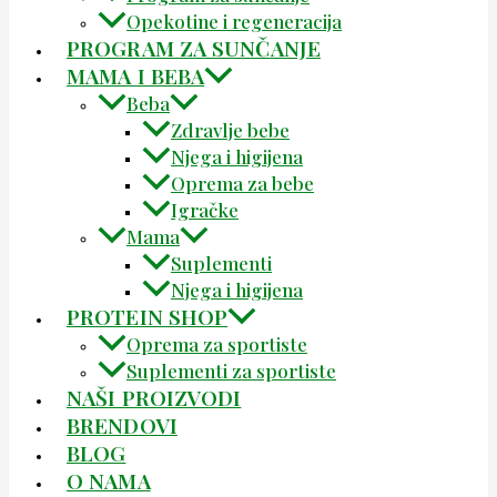
Opekotine i regeneracija
PROGRAM ZA SUNČANJE
MAMA I BEBA
Beba
Zdravlje bebe
Njega i higijena
Oprema za bebe
Igračke
Mama
Suplementi
Njega i higijena
PROTEIN SHOP
Oprema za sportiste
Suplementi za sportiste
NAŠI PROIZVODI
BRENDOVI
BLOG
O NAMA