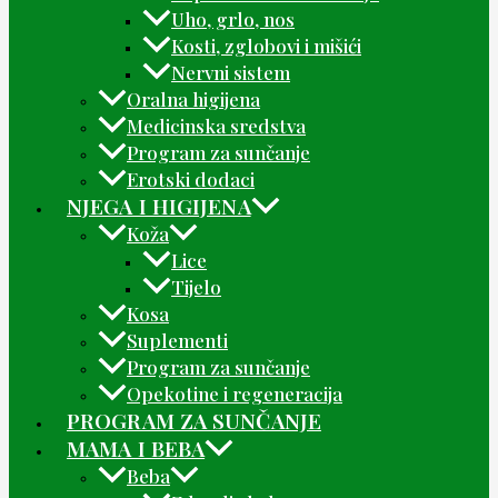
Uho, grlo, nos
Kosti, zglobovi i mišići
Nervni sistem
Oralna higijena
Medicinska sredstva
Program za sunčanje
Erotski dodaci
NJEGA I HIGIJENA
Koža
Lice
Tijelo
Kosa
Suplementi
Program za sunčanje
Opekotine i regeneracija
PROGRAM ZA SUNČANJE
MAMA I BEBA
Beba