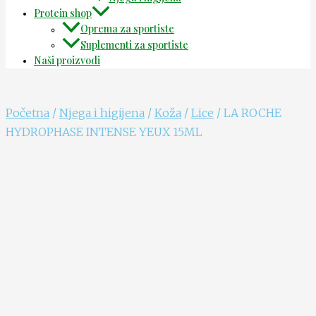
Protein shop
Oprema za sportiste
Suplementi za sportiste
Naši proizvodi
Početna
/
Njega i higijena
/
Koža
/
Lice
/ LA ROCHE
HYDROPHASE INTENSE YEUX 15ML