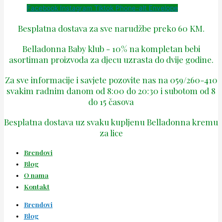
Facebook
Instagram
Tiktok
Phone-alt
Envelope
Besplatna dostava za sve narudžbe preko 60 KM.
Belladonna Baby klub - 10% na kompletan bebi
asortiman proizvoda za djecu uzrasta do dvije godine.
Za sve informacije i savjete pozovite nas na 059/260-410
svakim radnim danom od 8:00 do 20:30 i subotom od 8
do 15 časova
Besplatna dostava uz svaku kupljenu Belladonna kremu
za lice
Brendovi
Blog
O nama
Kontakt
Brendovi
Blog