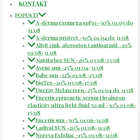
KONTAKT
POPUSTI
A-derma exomega spf50 -30% 01/05 do
31/08
A-derma protect -50% 01/04 do 31/08
Alivit cink, aterostop i antiparazit -20%
01/08-31/08
Apivita bee SUN -20% 03/08-23/08
Avene sun -25% 01/04-31/08
Babe sun -22% 01/08 -15/08
BioTeo -20% 05/08-17/08
Ducray Melascreen -25% 01/04 do 31/08
Eucerin epigenetic serum i hyaluron
elasticity ultra light fluid 50 ml -30% 01/08-
15/08
Eucerin sun -30% 01/06-31/08
Ladival SUN -20% 01/08-31/08
Noreva Exfoliac -15% 01/08-31/08