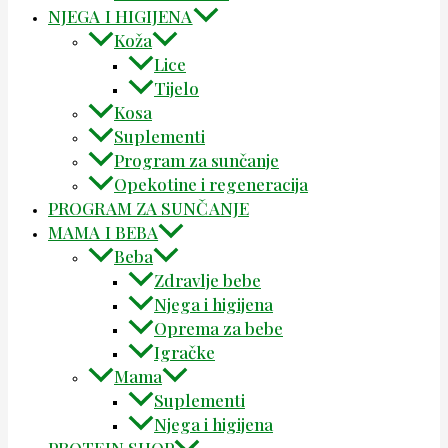
NJEGA I HIGIJENA
Koža
Lice
Tijelo
Kosa
Suplementi
Program za sunčanje
Opekotine i regeneracija
PROGRAM ZA SUNČANJE
MAMA I BEBA
Beba
Zdravlje bebe
Njega i higijena
Oprema za bebe
Igračke
Mama
Suplementi
Njega i higijena