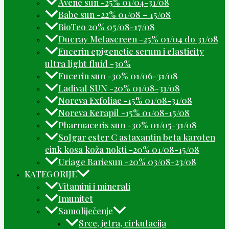
Avene sun -25% 01/04-31/08
Babe sun -22% 01/08 – 15/08
BioTeo 20% 05/08-17/08
Ducray Melascreen -25% 01/04 do 31/08
Eucerin epigenetic serum i elasticity
ultra light fluid -30%
Eucerin sun -30% 01/06-31/08
Ladival SUN -20% 01/08-31/08
Noreva Exfoliac -15% 01/08-31/08
Noreva Kerapil -15% 01/08-15/08
Pharmaceris sun -30% 01/05-31/08
Solgar ester C astaxantin beta karoten
cink kosa koža nokti -20% 01/08-15/08
Uriage Bariesun -20% 03/08-23/08
KATEGORIJE
Vitamini i minerali
Imunitet
Samoliječenje
Srce, jetra, cirkulacija