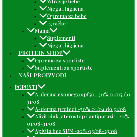
Zdravlje bebe
Njega i higijena
Oprema za bebe
Igračke
Mama
Suplementi
Njega i higijena
PROTEIN SHOP
Oprema za sportiste
Suplementi za sportiste
NAŠI PROIZVODI
POPUSTI
A-derma exomega spf50 -30% 01/05 do
31/08
A-derma protect -50% 01/04 do 31/08
Alivit cink, aterostop i antiparazit -20%
01/08-31/08
Apivita bee SUN -20% 03/08-23/08