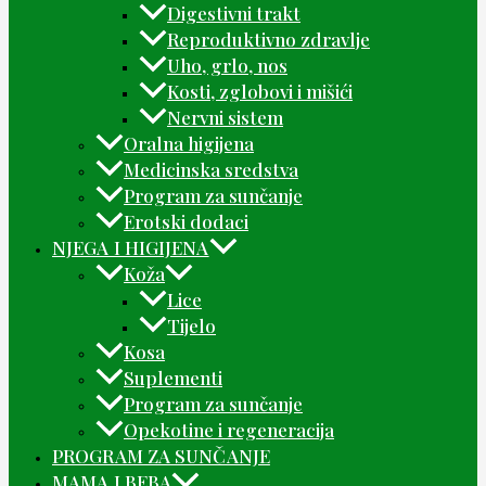
Digestivni trakt
Reproduktivno zdravlje
Uho, grlo, nos
Kosti, zglobovi i mišići
Nervni sistem
Oralna higijena
Medicinska sredstva
Program za sunčanje
Erotski dodaci
NJEGA I HIGIJENA
Koža
Lice
Tijelo
Kosa
Suplementi
Program za sunčanje
Opekotine i regeneracija
PROGRAM ZA SUNČANJE
MAMA I BEBA