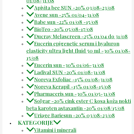
01/08-31/08
Apivita bee SUN -20% 03/08-23/08
Avene sun -25% 01/04-31/08
Babe sun -22% 01/08 -15/08
BioTeo -20% 05/08-17/08
Ducray Melascreen -25% 01/04 do 31/08
Eucerin epigenetic serum i hyaluron
elasticity ultra light fluid 50 ml -30% 01/08-
15/08
Eucerin sun -30% 01/06-31/08
Ladival SUN -20% 01/08-31/08
Noreva Exfoliac -15% 01/08-31/08
Noreva Kerapil -15% 01/08-15/08
Pharmaceris sun -30% 01/05-31/08
Solgar -20% cink ester C kosa koža nokti
beta karoten astaxantin -20% 01/08/15/08
Uriage Bariesun -20% 03/08-23/08
KATEGORIJE
Vitamini i minerali