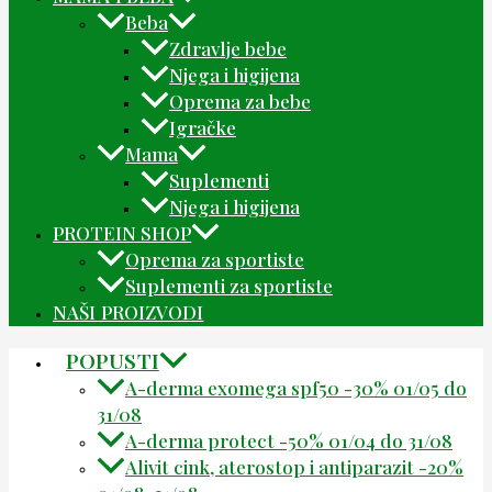
Beba
Zdravlje bebe
Njega i higijena
Oprema za bebe
Igračke
Mama
Suplementi
Njega i higijena
PROTEIN SHOP
Oprema za sportiste
Suplementi za sportiste
NAŠI PROIZVODI
POPUSTI
A-derma exomega spf50 -30% 01/05 do
31/08
A-derma protect -50% 01/04 do 31/08
Alivit cink, aterostop i antiparazit -20%