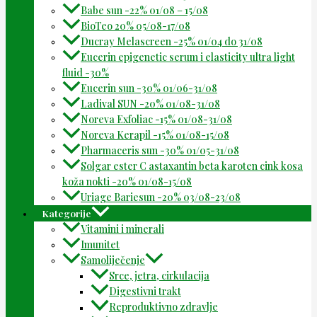
Babe sun -22% 01/08 – 15/08
BioTeo 20% 05/08-17/08
Ducray Melascreen -25% 01/04 do 31/08
Eucerin epigenetic serum i elasticity ultra light
fluid -30%
Eucerin sun -30% 01/06-31/08
Ladival SUN -20% 01/08-31/08
Noreva Exfoliac -15% 01/08-31/08
Noreva Kerapil -15% 01/08-15/08
Pharmaceris sun -30% 01/05-31/08
Solgar ester C astaxantin beta karoten cink kosa
koža nokti -20% 01/08-15/08
Uriage Bariesun -20% 03/08-23/08
Kategorije
Vitamini i minerali
Imunitet
Samoliječenje
Srce, jetra, cirkulacija
Digestivni trakt
Reproduktivno zdravlje