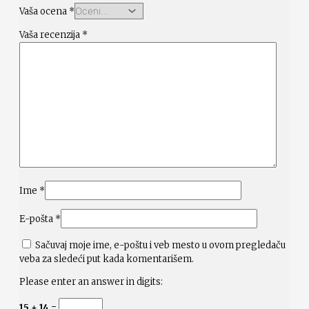
Vaša ocena
*
Vaša recenzija
*
Ime
*
E-pošta
*
Sačuvaj moje ime, e-poštu i veb mesto u ovom pregledaču
veba za sledeći put kada komentarišem.
Please enter an answer in digits:
15 + 14 =