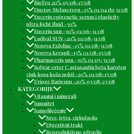
BioTeo 20% 05/08-17/08
Ducray Melascreen -25% 01/04 do 31/08
Eucerin epigenetic serum i elasticity
ultra light fluid -30%
Eucerin sun -30% 01/06-31/08
Ladival SUN -20% 01/08-31/08
Noreva Exfoliac -15% 01/08-31/08
Noreva Kerapil -15% 01/08-15/08
Pharmaceris sun -30% 01/05-31/08
Solgar ester C astaxantin beta karoten
cink kosa koža nokti -20% 01/08-15/08
Uriage Bariesun -20% 03/08-23/08
KATEGORIJE
Vitamini i minerali
Imunitet
Samoliječenje
Srce, jetra, cirkulacija
Digestivni trakt
Reproduktivno zdravlje