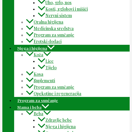
Uho, grlo, nos
Kosti, zglobovi i mišići
Nervni sistem
Oralna higijena
Medicinska sredstva
Program za sunčanje
Erotski dodaci
Njega i higijena
Koža
Lice
Tijelo
Kosa
Suplementi
Program za sunčanje
Opekotine i regeneracija
Program za sunčanje
Mama i beba
Beba
Zdravlje bebe
Njega i higijena