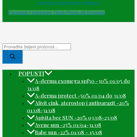
Powered and designed by Webherzz
Facebook-f
Instagram
Tiktok
Phone-alt
Envelope
POPUSTI
A-derma exomega spf50 -30% 01/05 do
31/08
A-derma protect -50% 01/04 do 31/08
Alivit cink, aterostop i antiparazit -20%
01/08-31/08
Apivita bee SUN -20% 03/08-23/08
Avene sun -25% 01/04-31/08
Babe sun -22% 01/08 – 15/08