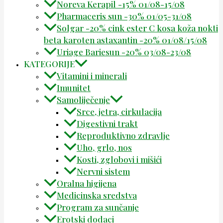
Noreva Kerapil -15% 01/08-15/08
Pharmaceris sun -30% 01/05-31/08
Solgar -20% cink ester C kosa koža nokti
beta karoten astaxantin -20% 01/08/15/08
Uriage Bariesun -20% 03/08-23/08
KATEGORIJE
Vitamini i minerali
Imunitet
Samoliječenje
Srce, jetra, cirkulacija
Digestivni trakt
Reproduktivno zdravlje
Uho, grlo, nos
Kosti, zglobovi i mišići
Nervni sistem
Oralna higijena
Medicinska sredstva
Program za sunčanje
Erotski dodaci