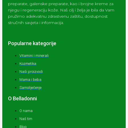
preparate, galenske preparate, kao i brojne kreme za
njegu i regeneraciju kože. Naš cilj i želja je bila da Vam
pružimo adekvatnu zdrastvenu zaštitu, dostupnost
stručnih savjeta i informacija.
Popularne kategorije
Vitamini i minerali
Kozmetika
Naši proizvodi
Mama i beba
Samoliječenje
O Belladonni
O nama
Naš tim
Blog