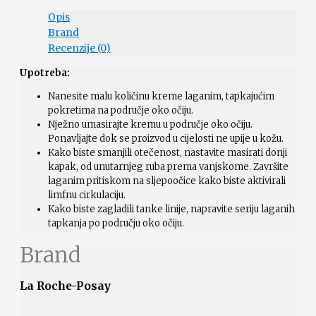
Opis
Brand
Recenzije (0)
Upotreba:
Nanesite malu količinu kreme laganim, tapkajućim
pokretima na područje oko očiju.
Nježno umasirajte kremu u područje oko očiju.
Ponavljajte dok se proizvod u cijelosti ne upije u kožu.
Kako biste smanjili otečenost, nastavite masirati donji
kapak, od unutarnjeg ruba prema vanjskome. Završite
laganim pritiskom na sljepoočice kako biste aktivirali
limfnu cirkulaciju.
Kako biste zagladili tanke linije, napravite seriju laganih
tapkanja po području oko očiju.
Brand
La Roche-Posay