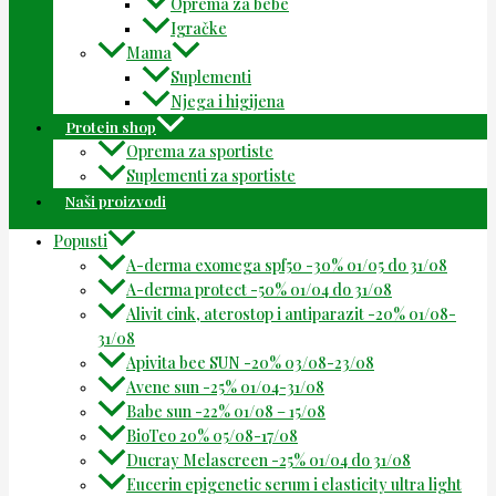
Oprema za bebe
Igračke
Mama
Suplementi
Njega i higijena
Protein shop
Oprema za sportiste
Suplementi za sportiste
Naši proizvodi
Popusti
A-derma exomega spf50 -30% 01/05 do 31/08
A-derma protect -50% 01/04 do 31/08
Alivit cink, aterostop i antiparazit -20% 01/08-
31/08
Apivita bee SUN -20% 03/08-23/08
Avene sun -25% 01/04-31/08
Babe sun -22% 01/08 – 15/08
BioTeo 20% 05/08-17/08
Ducray Melascreen -25% 01/04 do 31/08
Eucerin epigenetic serum i elasticity ultra light