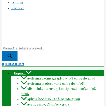
O nama
Kontakt
0,00
KM
0
Cart
Popusti
A-derma exomega spf50 -30% 01/05 do 31/08
A-derma protect -50% 01/04 do 31/08
Alivit cink, aterostop i antiparazit -20% 01/08-
31/08
Apivita bee SUN -20% 03/08-23/08
Avene sun -25% 01/04-31/08