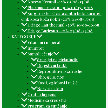
Noreva Kerapil -15% 01/08-15/08
Pharmaceris sun -30% 01/05-31/08
Solgar ester C astaxantin beta karoten
cink kosa koža nokti -20% 01/08-15/08
Uriage Eau thermal -20% 10/08-16/08
Uriage Bariesun -20% 03/08-23/08
KATEGORIJE
Vitamini i minerali
Imunitet
Samoliječenje
Srce, jetra, cirkulacija
Digestivni trakt
Reproduktivno zdravlje
Uho, grlo, nos
Kosti, zglobovi i mišići
Nervni sistem
Oralna higijena
Medicinska sredstva
Program za sunčanje