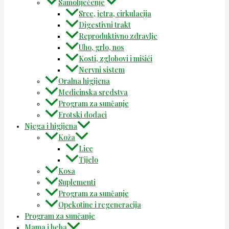
Samoliječenje
Srce, jetra, cirkulacija
Digestivni trakt
Reproduktivno zdravlje
Uho, grlo, nos
Kosti, zglobovi i mišići
Nervni sistem
Oralna higijena
Medicinska sredstva
Program za sunčanje
Erotski dodaci
Njega i higijena
Koža
Lice
Tijelo
Kosa
Suplementi
Program za sunčanje
Opekotine i regeneracija
Program za sunčanje
Mama i beba