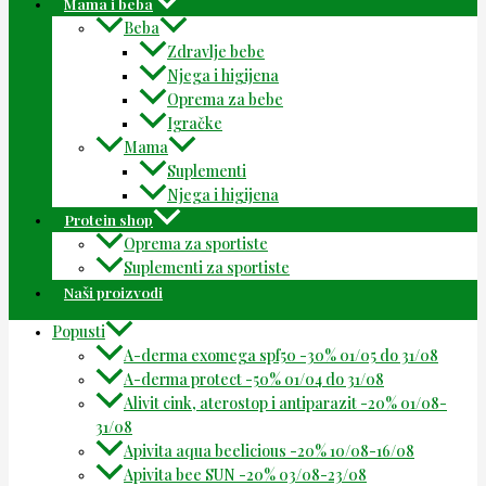
Mama i beba
Beba
Zdravlje bebe
Njega i higijena
Oprema za bebe
Igračke
Mama
Suplementi
Njega i higijena
Protein shop
Oprema za sportiste
Suplementi za sportiste
Naši proizvodi
Popusti
A-derma exomega spf50 -30% 01/05 do 31/08
A-derma protect -50% 01/04 do 31/08
Alivit cink, aterostop i antiparazit -20% 01/08-
31/08
Apivita aqua beelicious -20% 10/08-16/08
Apivita bee SUN -20% 03/08-23/08