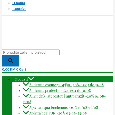
O nama
Kontakt
0,00
KM
0
Cart
Popusti
A-derma exomega spf50 -30% 01/05 do 31/08
A-derma protect -50% 01/04 do 31/08
Alivit cink, aterostop i antiparazit -20% 01/08-
31/08
Apivita aqua beelicious -20% 10/08-16/08
Apivita bee SUN -20% 03/08-23/08