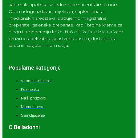
kao mala apoteka sa jednim farmaceutskim timom.
Osim usluge izdavanja lijekova, suplemenata i
medicinskih sredstava izrađujemo magistralne
preparate, galenske preparate, kao i brojne kreme za
njegu i regeneraciju kože. Naš cilj i želja je bila da Vam
pružimo adekvatnu zdrastvenu zaštitu, dostupnost
stručnih savjeta i informacija.
Popularne kategorije
Vitamini i minerali
Kozmetika
Naši proizvodi
Mama i beba
Samoliječenje
O Belladonni