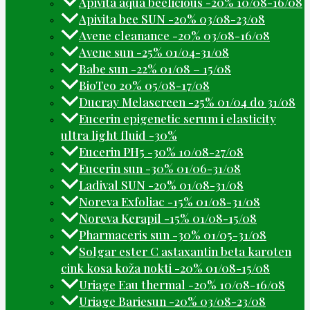
Apivita aqua beelicious -20% 10/08-16/08
Apivita bee SUN -20% 03/08-23/08
Avene cleanance -20% 03/08-16/08
Avene sun -25% 01/04-31/08
Babe sun -22% 01/08 – 15/08
BioTeo 20% 05/08-17/08
Ducray Melascreen -25% 01/04 do 31/08
Eucerin epigenetic serum i elasticity
ultra light fluid -30%
Eucerin PH5 -30% 10/08-27/08
Eucerin sun -30% 01/06-31/08
Ladival SUN -20% 01/08-31/08
Noreva Exfoliac -15% 01/08-31/08
Noreva Kerapil -15% 01/08-15/08
Pharmaceris sun -30% 01/05-31/08
Solgar ester C astaxantin beta karoten
cink kosa koža nokti -20% 01/08-15/08
Uriage Eau thermal -20% 10/08-16/08
Uriage Bariesun -20% 03/08-23/08