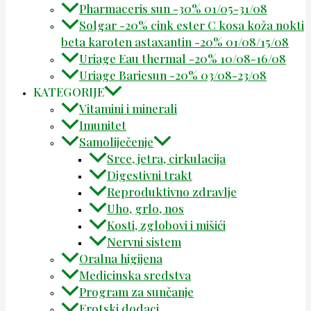
Pharmaceris sun -30% 01/05-31/08
Solgar -20% cink ester C kosa koža nokti
beta karoten astaxantin -20% 01/08/15/08
Uriage Eau thermal -20% 10/08-16/08
Uriage Bariesun -20% 03/08-23/08
KATEGORIJE
Vitamini i minerali
Imunitet
Samoliječenje
Srce, jetra, cirkulacija
Digestivni trakt
Reproduktivno zdravlje
Uho, grlo, nos
Kosti, zglobovi i mišići
Nervni sistem
Oralna higijena
Medicinska sredstva
Program za sunčanje
Erotski dodaci