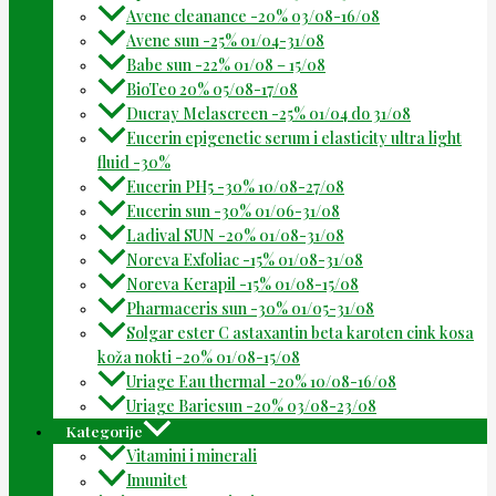
Avene cleanance -20% 03/08-16/08
Avene sun -25% 01/04-31/08
Babe sun -22% 01/08 – 15/08
BioTeo 20% 05/08-17/08
Ducray Melascreen -25% 01/04 do 31/08
Eucerin epigenetic serum i elasticity ultra light
fluid -30%
Eucerin PH5 -30% 10/08-27/08
Eucerin sun -30% 01/06-31/08
Ladival SUN -20% 01/08-31/08
Noreva Exfoliac -15% 01/08-31/08
Noreva Kerapil -15% 01/08-15/08
Pharmaceris sun -30% 01/05-31/08
Solgar ester C astaxantin beta karoten cink kosa
koža nokti -20% 01/08-15/08
Uriage Eau thermal -20% 10/08-16/08
Uriage Bariesun -20% 03/08-23/08
Kategorije
Vitamini i minerali
Imunitet