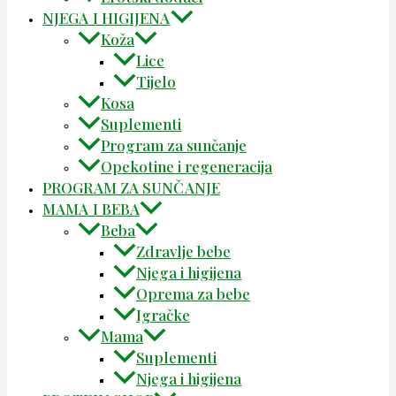
NJEGA I HIGIJENA
Koža
Lice
Tijelo
Kosa
Suplementi
Program za sunčanje
Opekotine i regeneracija
PROGRAM ZA SUNČANJE
MAMA I BEBA
Beba
Zdravlje bebe
Njega i higijena
Oprema za bebe
Igračke
Mama
Suplementi
Njega i higijena