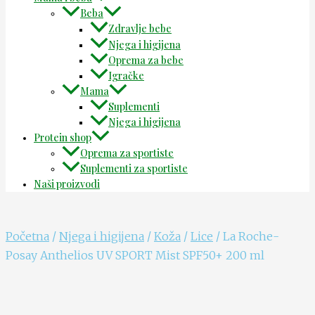
Beba
Zdravlje bebe
Njega i higijena
Oprema za bebe
Igračke
Mama
Suplementi
Njega i higijena
Protein shop
Oprema za sportiste
Suplementi za sportiste
Naši proizvodi
Početna
/
Njega i higijena
/
Koža
/
Lice
/ La Roche-
Posay Anthelios UV SPORT Mist SPF50+ 200 ml