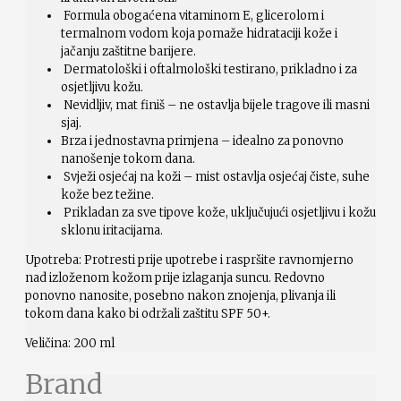
Formula obogaćena vitaminom E, glicerolom i
termalnom vodom koja pomaže hidrataciji kože i
jačanju zaštitne barijere.
Dermatološki i oftalmološki testirano, prikladno i za
osjetljivu kožu.
Nevidljiv, mat finiš – ne ostavlja bijele tragove ili masni
sjaj.
Brza i jednostavna primjena – idealno za ponovno
nanošenje tokom dana.
Svježi osjećaj na koži – mist ostavlja osjećaj čiste, suhe
kože bez težine.
Prikladan za sve tipove kože, uključujući osjetljivu i kožu
sklonu iritacijama.
Upotreba: Protresti prije upotrebe i raspršite ravnomjerno
nad izloženom kožom prije izlaganja suncu. Redovno
ponovno nanosite, posebno nakon znojenja, plivanja ili
tokom dana kako bi održali zaštitu SPF 50+.
Veličina: 200 ml
Brand