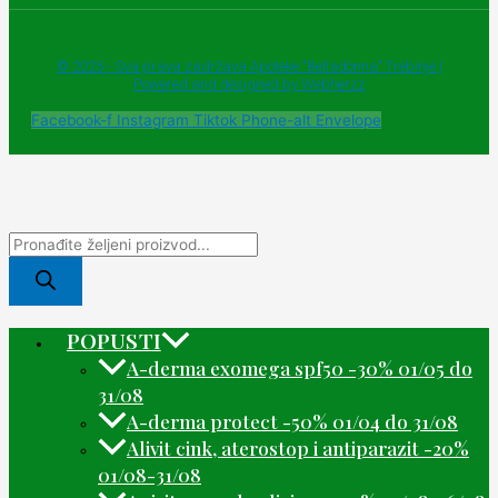
© 2025 - Sva prava zadržava Apoteke "Belladonna" Trebinje |
Powered and designed by Webherzz
Facebook-f
Instagram
Tiktok
Phone-alt
Envelope
POPUSTI
A-derma exomega spf50 -30% 01/05 do
31/08
A-derma protect -50% 01/04 do 31/08
Alivit cink, aterostop i antiparazit -20%
01/08-31/08