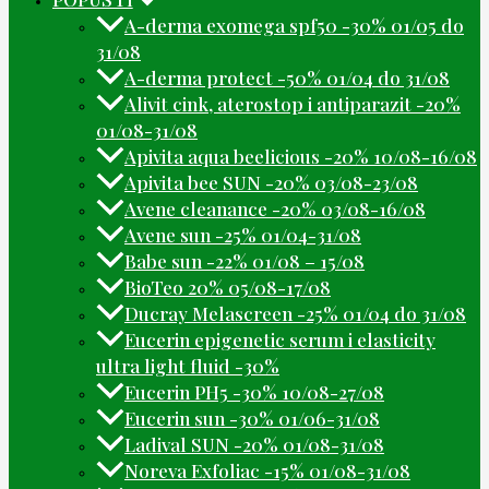
A-derma exomega spf50 -30% 01/05 do
31/08
A-derma protect -50% 01/04 do 31/08
Alivit cink, aterostop i antiparazit -20%
01/08-31/08
Apivita aqua beelicious -20% 10/08-16/08
Apivita bee SUN -20% 03/08-23/08
Avene cleanance -20% 03/08-16/08
Avene sun -25% 01/04-31/08
Babe sun -22% 01/08 – 15/08
BioTeo 20% 05/08-17/08
Ducray Melascreen -25% 01/04 do 31/08
Eucerin epigenetic serum i elasticity
ultra light fluid -30%
Eucerin PH5 -30% 10/08-27/08
Eucerin sun -30% 01/06-31/08
Ladival SUN -20% 01/08-31/08
Noreva Exfoliac -15% 01/08-31/08