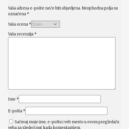
Vaša adresa e-pošte neće biti objavljena.
Neophodna polja su
označena
*
Vaša ocena
*
Vaša recenzija
*
Ime
*
E-pošta
*
Sačuvaj moje ime, e-poštu i veb mesto u ovom pregledaču
veba za sledeći put kada komentarišem.