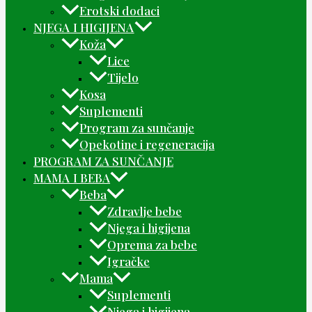
Erotski dodaci
NJEGA I HIGIJENA
Koža
Lice
Tijelo
Kosa
Suplementi
Program za sunčanje
Opekotine i regeneracija
PROGRAM ZA SUNČANJE
MAMA I BEBA
Beba
Zdravlje bebe
Njega i higijena
Oprema za bebe
Igračke
Mama
Suplementi
Njega i higijena