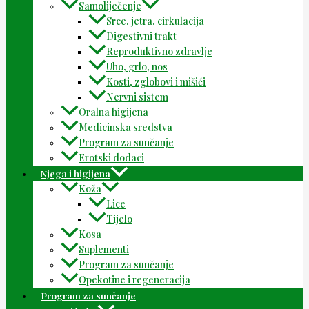
Samoliječenje
Srce, jetra, cirkulacija
Digestivni trakt
Reproduktivno zdravlje
Uho, grlo, nos
Kosti, zglobovi i mišići
Nervni sistem
Oralna higijena
Medicinska sredstva
Program za sunčanje
Erotski dodaci
Njega i higijena
Koža
Lice
Tijelo
Kosa
Suplementi
Program za sunčanje
Opekotine i regeneracija
Program za sunčanje