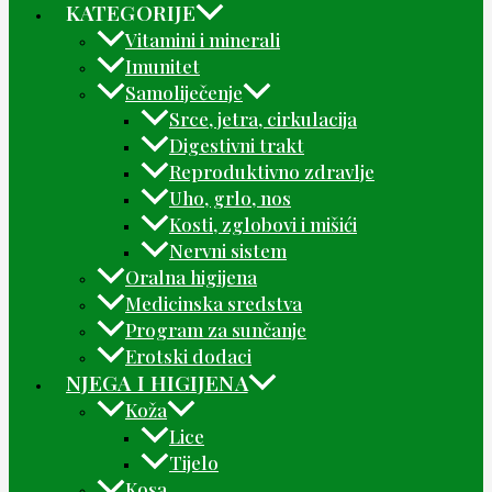
KATEGORIJE
Vitamini i minerali
Imunitet
Samoliječenje
Srce, jetra, cirkulacija
Digestivni trakt
Reproduktivno zdravlje
Uho, grlo, nos
Kosti, zglobovi i mišići
Nervni sistem
Oralna higijena
Medicinska sredstva
Program za sunčanje
Erotski dodaci
NJEGA I HIGIJENA
Koža
Lice
Tijelo
Kosa