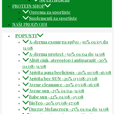
PROTEIN SHOP
Oprema za sportiste
Suplementi za sportiste
NAŠI PROIZVODI
POPUSTI
A-derma exomega spf50 -30% 01/05 do
31/08
A-derma protect -50% 01/04 do 31/08
Alivit cink, aterostop i antiparazit -20%
01/08-31/08
Apivita aqua beelicious -20% 10/08-16/08
Apivita bee SUN -20% 03/08-23/08
Avene cleanance -20% 03/08-16/08
Avene sun -25% 01/04-31/08
Babe sun -22% 01/08 -15/08
BioTeo -20% 05/08-17/08
Ducray Melascreen -25% 01/04 do 31/08