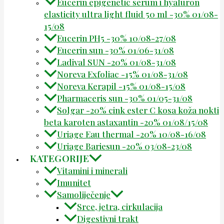
Eucerin epigenetic serum i hyaluron
elasticity ultra light fluid 50 ml -30% 01/08-
15/08
Eucerin PH5 -30% 10/08-27/08
Eucerin sun -30% 01/06-31/08
Ladival SUN -20% 01/08-31/08
Noreva Exfoliac -15% 01/08-31/08
Noreva Kerapil -15% 01/08-15/08
Pharmaceris sun -30% 01/05-31/08
Solgar -20% cink ester C kosa koža nokti
beta karoten astaxantin -20% 01/08/15/08
Uriage Eau thermal -20% 10/08-16/08
Uriage Bariesun -20% 03/08-23/08
KATEGORIJE
Vitamini i minerali
Imunitet
Samoliječenje
Srce, jetra, cirkulacija
Digestivni trakt