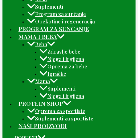
Suplementi
Program za sunčanje
Opekotine i regeneracija
PROGRAM ZA SUNČANJE
MAMA I BEBA
Beba
Zdravlje bebe
Njega i higijena
Oprema za bebe
Igračke
Mama
Suplementi
Njega i higijena
PROTEIN SHOP
Oprema za sportiste
Suplementi za sportiste
NAŠI PROIZVODI
POPUSTI