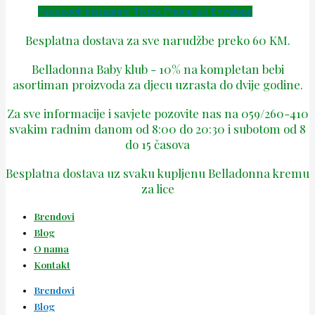
Facebook
Instagram
Tiktok
Phone-alt
Envelope
Besplatna dostava za sve narudžbe preko 60 KM.
Belladonna Baby klub - 10% na kompletan bebi
asortiman proizvoda za djecu uzrasta do dvije godine.
Za sve informacije i savjete pozovite nas na 059/260-410
svakim radnim danom od 8:00 do 20:30 i subotom od 8
do 15 časova
Besplatna dostava uz svaku kupljenu Belladonna kremu
za lice
Brendovi
Blog
O nama
Kontakt
Brendovi
Blog