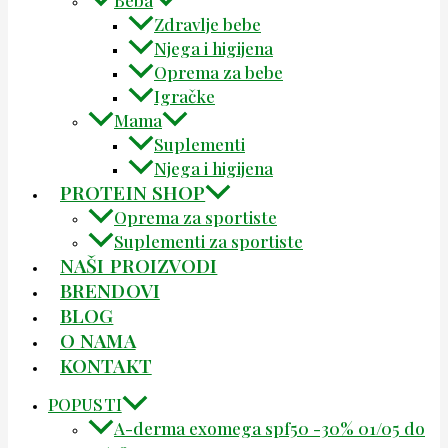
Beba
Zdravlje bebe
Njega i higijena
Oprema za bebe
Igračke
Mama
Suplementi
Njega i higijena
PROTEIN SHOP
Oprema za sportiste
Suplementi za sportiste
NAŠI PROIZVODI
BRENDOVI
BLOG
O NAMA
KONTAKT
POPUSTI
A-derma exomega spf50 -30% 01/05 do