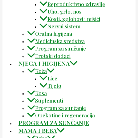
Reproduktivno zdravlje
Uho, grlo, nos
Kosti, zglobovi i mišići
Nervni sistem
Oralna higijena
Medicinska sredstva
Program za sunčanje
Erotski dodaci
NJEGA I HIGIJENA
Koža
Lice
Tijelo
Kosa
Suplementi
Program za sunčanje
Opekotine i regeneracija
PROGRAM ZA SUNČANJE
MAMA I BEBA