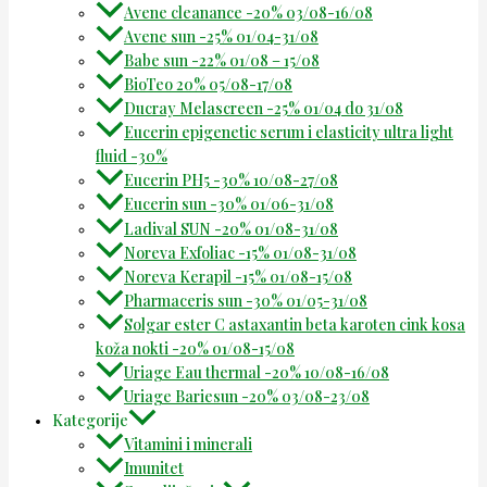
Avene cleanance -20% 03/08-16/08
Avene sun -25% 01/04-31/08
Babe sun -22% 01/08 – 15/08
BioTeo 20% 05/08-17/08
Ducray Melascreen -25% 01/04 do 31/08
Eucerin epigenetic serum i elasticity ultra light
fluid -30%
Eucerin PH5 -30% 10/08-27/08
Eucerin sun -30% 01/06-31/08
Ladival SUN -20% 01/08-31/08
Noreva Exfoliac -15% 01/08-31/08
Noreva Kerapil -15% 01/08-15/08
Pharmaceris sun -30% 01/05-31/08
Solgar ester C astaxantin beta karoten cink kosa
koža nokti -20% 01/08-15/08
Uriage Eau thermal -20% 10/08-16/08
Uriage Bariesun -20% 03/08-23/08
Kategorije
Vitamini i minerali
Imunitet