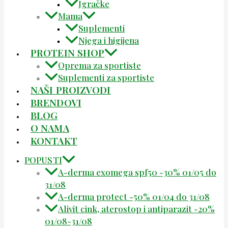
Igračke
Mama
Suplementi
Njega i higijena
PROTEIN SHOP
Oprema za sportiste
Suplementi za sportiste
NAŠI PROIZVODI
BRENDOVI
BLOG
O NAMA
KONTAKT
POPUSTI
A-derma exomega spf50 -30% 01/05 do
31/08
A-derma protect -50% 01/04 do 31/08
Alivit cink, aterostop i antiparazit -20%
01/08-31/08