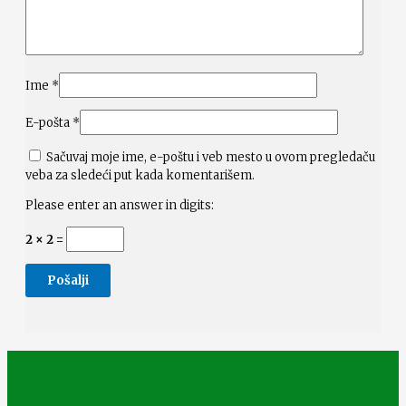
Ime
*
E-pošta
*
Sačuvaj moje ime, e-poštu i veb mesto u ovom pregledaču
veba za sledeći put kada komentarišem.
Please enter an answer in digits:
2 × 2 =