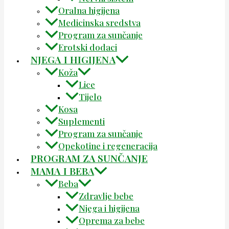
Oralna higijena
Medicinska sredstva
Program za sunčanje
Erotski dodaci
NJEGA I HIGIJENA
Koža
Lice
Tijelo
Kosa
Suplementi
Program za sunčanje
Opekotine i regeneracija
PROGRAM ZA SUNČANJE
MAMA I BEBA
Beba
Zdravlje bebe
Njega i higijena
Oprema za bebe