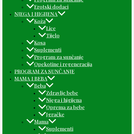
Erotski dodaci
NJEGA I HIGIJENA
Koža
Lice
Tijelo
Kosa
Suplementi
Program za sunčanje
Opekotine i regeneracija
PROGRAM ZA SUNČANJE
MAMA I BEBA
Beba
Zdravlje bebe
Njega i higijena
Oprema za bebe
Igračke
Mama
Suplementi