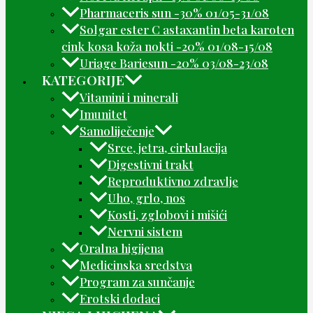
Pharmaceris sun -30% 01/05-31/08
Solgar ester C astaxantin beta karoten
cink kosa koža nokti -20% 01/08-15/08
Uriage Bariesun -20% 03/08-23/08
KATEGORIJE
Vitamini i minerali
Imunitet
Samoliječenje
Srce, jetra, cirkulacija
Digestivni trakt
Reproduktivno zdravlje
Uho, grlo, nos
Kosti, zglobovi i mišići
Nervni sistem
Oralna higijena
Medicinska sredstva
Program za sunčanje
Erotski dodaci