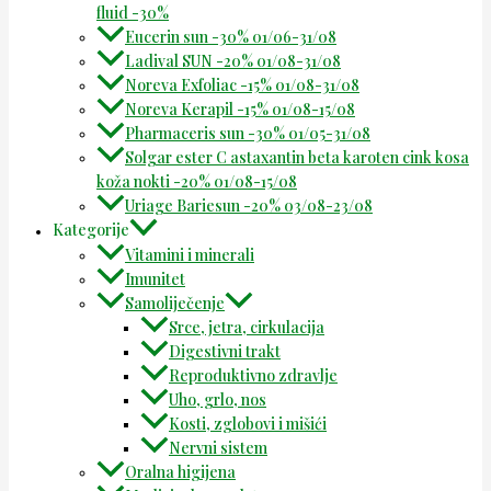
fluid -30%
Eucerin sun -30% 01/06-31/08
Ladival SUN -20% 01/08-31/08
Noreva Exfoliac -15% 01/08-31/08
Noreva Kerapil -15% 01/08-15/08
Pharmaceris sun -30% 01/05-31/08
Solgar ester C astaxantin beta karoten cink kosa
koža nokti -20% 01/08-15/08
Uriage Bariesun -20% 03/08-23/08
Kategorije
Vitamini i minerali
Imunitet
Samoliječenje
Srce, jetra, cirkulacija
Digestivni trakt
Reproduktivno zdravlje
Uho, grlo, nos
Kosti, zglobovi i mišići
Nervni sistem
Oralna higijena