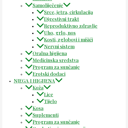
Samoliječenje
Srce, jetra, cirkulacija
Digestivni trakt
Reproduktivno zdravlje
Uho, grlo, nos
Kosti, zglobovi i mišići
Nervni sistem
Oralna higijena
Medicinska sredstva
Program za sunčanje
Erotski dodaci
NJEGA I HIGIJENA
Koža
Lice
Tijelo
Kosa
Suplementi
Program za sunčanje