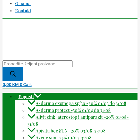
O nama
Kontakt
0,00
KM
0
Cart
Popusti
A-derma exomega spf50 -30% 01/05 do 31/08
A-derma protect -50% 01/04 do 31/08
Alivit cink, aterostop i antiparazit -20% 01/08-
31/08
Apivita bee SUN -20% 03/08-23/08
Avene sun -25% 01/04-31/08