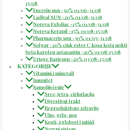
15/08
Eucerin sun -30% 01/06-31/08
Ladival SUN -20% 01/08-31/08
Noreva Exfoliac -15% 01/08-31/08
Noreva Kerapil -15% 01/08-15/08
Pharmaceris sun -30% 01/05-31/08
Solgar -20% cink ester C kosa koža nokti
beta karoten astaxantin -20% 01/08/15/08
Uriage Bariesun -20% 03/08-23/08
KATEGORIJE
Vitamini i minerali
Imunitet
Samoliječenje
Srce, jetra, cirkulacija
Digestivni trakt
Reproduktivno zdravlje
Uho, grlo, nos
Kosti, zglobovi i mišići
Nervni sistem