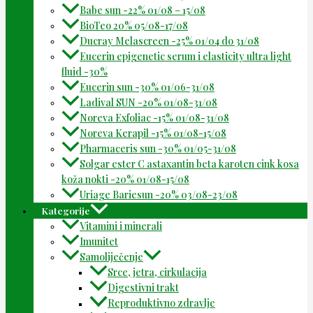
Babe sun -22% 01/08 – 15/08
BioTeo 20% 05/08-17/08
Ducray Melascreen -25% 01/04 do 31/08
Eucerin epigenetic serum i elasticity ultra light
fluid -30%
Eucerin sun -30% 01/06-31/08
Ladival SUN -20% 01/08-31/08
Noreva Exfoliac -15% 01/08-31/08
Noreva Kerapil -15% 01/08-15/08
Pharmaceris sun -30% 01/05-31/08
Solgar ester C astaxantin beta karoten cink kosa
koža nokti -20% 01/08-15/08
Uriage Bariesun -20% 03/08-23/08
Kategorije
Vitamini i minerali
Imunitet
Samoliječenje
Srce, jetra, cirkulacija
Digestivni trakt
Reproduktivno zdravlje