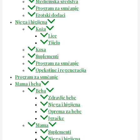
Medicinska sredstva
Program za sunčanje
Erotski dodaci
Njega i higijena
Koža
Lice
Tijelo
Kosa
Suplementi
Program za sunčanje
Opekotine i regeneracija
Program za sunčanje
Mama i beba
Beba
Zdravlje bebe
Njega i higijena
Oprema za bebe
Igračke
Mama
Suplementi
Njega i higijena