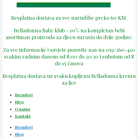
Facebook
Instagram
Tiktok
Phone-alt
Envelope
Besplatna dostava za sve narudžbe preko 60 KM.
Belladonna Baby klub - 10% na kompletan bebi
asortiman proizvoda za djecu uzrasta do dvije godine.
Za sve informacije i savjete pozovite nas na 059/260-410
svakim radnim danom od 8:00 do 20:30 i subotom od 8
do 15 časova
Besplatna dostava uz svaku kupljenu Belladonna kremu
za lice
Brendovi
Blog
O nama
Kontakt
Brendovi
Blog