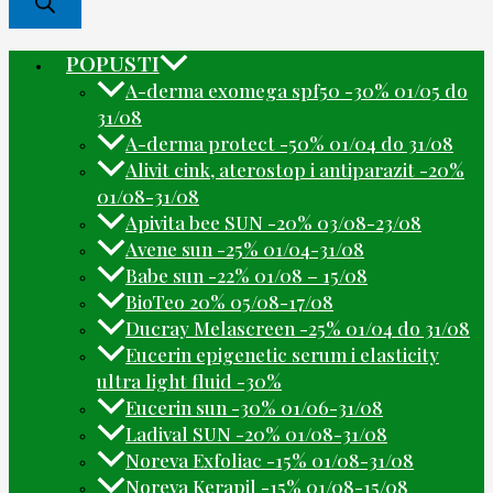
POPUSTI
A-derma exomega spf50 -30% 01/05 do
31/08
A-derma protect -50% 01/04 do 31/08
Alivit cink, aterostop i antiparazit -20%
01/08-31/08
Apivita bee SUN -20% 03/08-23/08
Avene sun -25% 01/04-31/08
Babe sun -22% 01/08 – 15/08
BioTeo 20% 05/08-17/08
Ducray Melascreen -25% 01/04 do 31/08
Eucerin epigenetic serum i elasticity
ultra light fluid -30%
Eucerin sun -30% 01/06-31/08
Ladival SUN -20% 01/08-31/08
Noreva Exfoliac -15% 01/08-31/08
Noreva Kerapil -15% 01/08-15/08