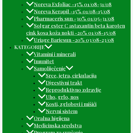
Noreva Exfoliac -15% 01/08-31/08
Noreva Kerapil -15% 01/08-15/08
Pharmaceris sun -30% 01/05-31/08
Solgar ester C astaxantin beta karoten
cink kosa koža nokti -20% 01/08-15/08
Uriage Bariesun -20% 03/08-23/08
KATEGORIJE
Vitamini i minerali
Imunitet
Samoliječenje
Srce, jetra, cirkulacija
Digestivni trakt
Reproduktivno zdravlje
Uho, grlo, nos
Kosti, zglobovi i mišići
Nervni sistem
Oralna higijena
Medicinska sredstva
Program za sunčanje