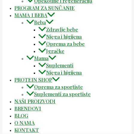
Opekotine i regeneracija
PROGRAM ZA SUNČANJE
MAMA I BEBA
Beba
Zdravlje bebe
Njega i higijena
Oprema za bebe
Igračke
Mama
Suplementi
Njega i higijena
PROTEIN SHOP
Oprema za sportiste
Suplementi za sportiste
NAŠI PROIZVODI
BRENDOVI
BLOG
O NAMA
KONTAKT