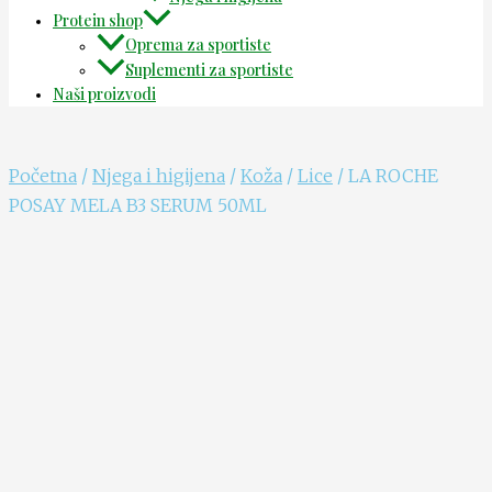
Protein shop
Oprema za sportiste
Suplementi za sportiste
Naši proizvodi
Početna
/
Njega i higijena
/
Koža
/
Lice
/ LA ROCHE
POSAY MELA B3 SERUM 50ML