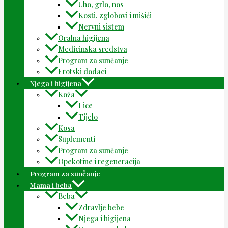
Uho, grlo, nos
Kosti, zglobovi i mišići
Nervni sistem
Oralna higijena
Medicinska sredstva
Program za sunčanje
Erotski dodaci
Njega i higijena
Koža
Lice
Tijelo
Kosa
Suplementi
Program za sunčanje
Opekotine i regeneracija
Program za sunčanje
Mama i beba
Beba
Zdravlje bebe
Njega i higijena