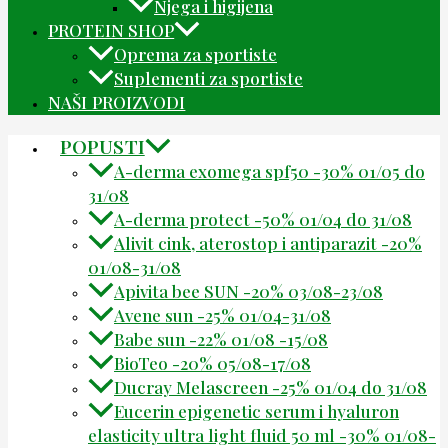
Njega i higijena
PROTEIN SHOP
Oprema za sportiste
Suplementi za sportiste
NAŠI PROIZVODI
POPUSTI
A-derma exomega spf50 -30% 01/05 do
31/08
A-derma protect -50% 01/04 do 31/08
Alivit cink, aterostop i antiparazit -20%
01/08-31/08
Apivita bee SUN -20% 03/08-23/08
Avene sun -25% 01/04-31/08
Babe sun -22% 01/08 -15/08
BioTeo -20% 05/08-17/08
Ducray Melascreen -25% 01/04 do 31/08
Eucerin epigenetic serum i hyaluron
elasticity ultra light fluid 50 ml -30% 01/08-