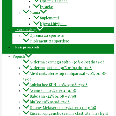
Oprema za bebe
Igračke
Mama
Suplementi
Njega i higijena
Protein shop
Oprema za sportiste
Suplementi za sportiste
Naši proizvodi
Popusti
A-derma exomega spf50 -30% 01/05 do 31/08
A-derma protect -50% 01/04 do 31/08
Alivit cink, aterostop i antiparazit -20% 01/08-
31/08
Apivita bee SUN -20% 03/08-23/08
Avene sun -25% 01/04-31/08
Babe sun -22% 01/08 – 15/08
BioTeo 20% 05/08-17/08
Ducray Melascreen -25% 01/04 do 31/08
Eucerin epigenetic serum i elasticity ultra light