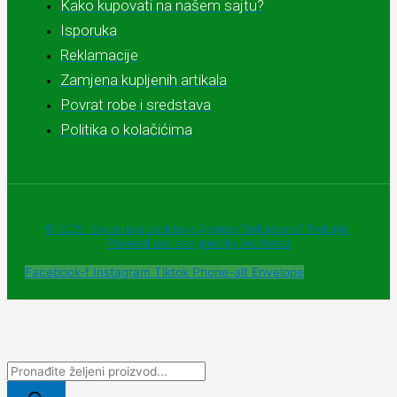
Kako kupovati na našem sajtu?
Isporuka
Reklamacije
Zamjena kupljenih artikala
Povrat robe i sredstava
Politika o kolačićima
© 2025 - Sva prava zadržava Apoteke "Belladonna" Trebinje |
Powered and designed by Webherzz
Facebook-f
Instagram
Tiktok
Phone-alt
Envelope