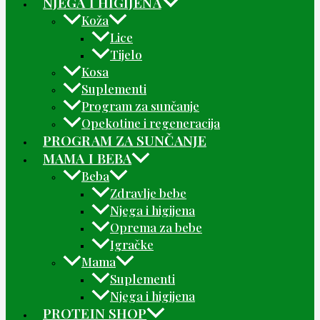
NJEGA I HIGIJENA
Koža
Lice
Tijelo
Kosa
Suplementi
Program za sunčanje
Opekotine i regeneracija
PROGRAM ZA SUNČANJE
MAMA I BEBA
Beba
Zdravlje bebe
Njega i higijena
Oprema za bebe
Igračke
Mama
Suplementi
Njega i higijena
PROTEIN SHOP