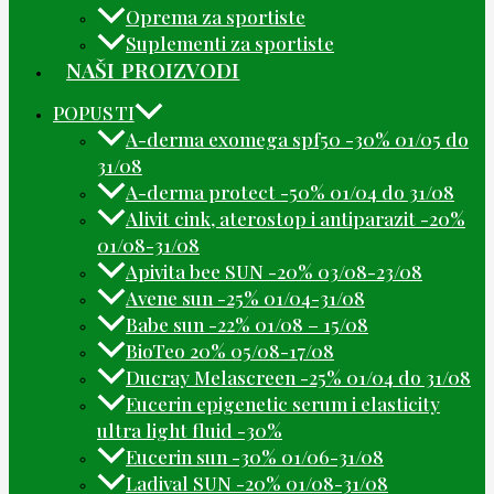
Oprema za sportiste
Suplementi za sportiste
NAŠI PROIZVODI
POPUSTI
A-derma exomega spf50 -30% 01/05 do
31/08
A-derma protect -50% 01/04 do 31/08
Alivit cink, aterostop i antiparazit -20%
01/08-31/08
Apivita bee SUN -20% 03/08-23/08
Avene sun -25% 01/04-31/08
Babe sun -22% 01/08 – 15/08
BioTeo 20% 05/08-17/08
Ducray Melascreen -25% 01/04 do 31/08
Eucerin epigenetic serum i elasticity
ultra light fluid -30%
Eucerin sun -30% 01/06-31/08
Ladival SUN -20% 01/08-31/08