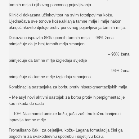
tamnih mrlja i njihovog ponovnog pojavljivanja.
Klinički dokazana učinkovitost na svim fototipovima kože.
Ujednačava sve tonove kože,uklanja tamne mrlje i mrlje nakon
akni,učinkovito djeluje protiv ponovnog pojavljivanja tamnih mrlja.
Dokazano ispravlja 85% upornih tamnih mrlja: – 98% žena
primjećuje da je broj tamnih mrlja smanjen
– 98% žena
primjećuje da tamne mrlje izgledaju svjetlije
– 98% žena
primjećuje da tamne mrlje izgledaju smanjeno
Kombinacija sastaojaka za borbu protiv hiperpigmentacijskih mrlja
– Melasyl novi aktivni sastojak za borbu protiv hiperpigmentacije
kao nikada do sada
– 10% Niacinamid umiruje kožu, jača zaštitnu kožnu barijeru i
ispravlja tamne mrlje
Fromulisano čak i za osjetljivu kožu- Lagana formulacija čini ga
pogodnim za svakodnevnu upotrebu i osjetljivu kožu.