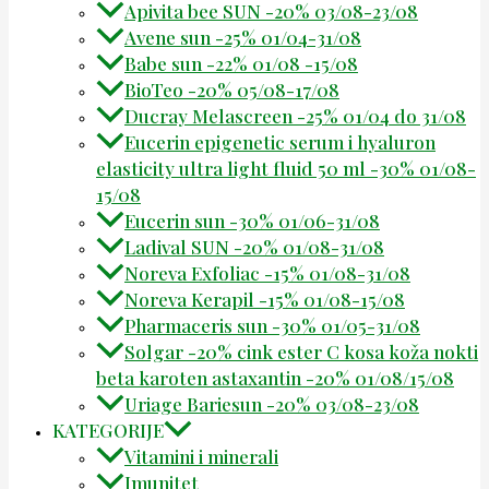
Apivita bee SUN -20% 03/08-23/08
Avene sun -25% 01/04-31/08
Babe sun -22% 01/08 -15/08
BioTeo -20% 05/08-17/08
Ducray Melascreen -25% 01/04 do 31/08
Eucerin epigenetic serum i hyaluron
elasticity ultra light fluid 50 ml -30% 01/08-
15/08
Eucerin sun -30% 01/06-31/08
Ladival SUN -20% 01/08-31/08
Noreva Exfoliac -15% 01/08-31/08
Noreva Kerapil -15% 01/08-15/08
Pharmaceris sun -30% 01/05-31/08
Solgar -20% cink ester C kosa koža nokti
beta karoten astaxantin -20% 01/08/15/08
Uriage Bariesun -20% 03/08-23/08
KATEGORIJE
Vitamini i minerali
Imunitet