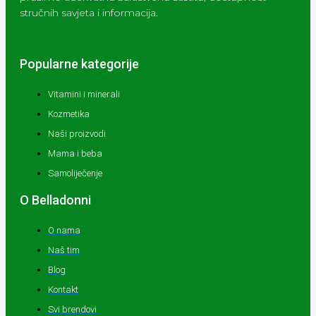
stručnih savjeta i informacija.
Popularne kategorije
Vitamini i minerali
Kozmetika
Naši proizvodi
Mama i beba
Samoliječenje
O Belladonni
O nama
Naš tim
Blog
Kontakt
Svi brendovi