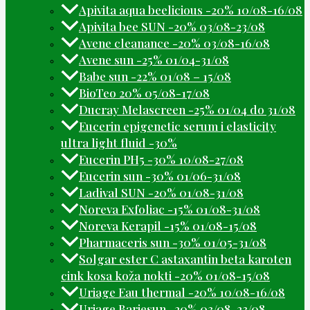
Apivita aqua beelicious -20% 10/08-16/08
Apivita bee SUN -20% 03/08-23/08
Avene cleanance -20% 03/08-16/08
Avene sun -25% 01/04-31/08
Babe sun -22% 01/08 – 15/08
BioTeo 20% 05/08-17/08
Ducray Melascreen -25% 01/04 do 31/08
Eucerin epigenetic serum i elasticity
ultra light fluid -30%
Eucerin PH5 -30% 10/08-27/08
Eucerin sun -30% 01/06-31/08
Ladival SUN -20% 01/08-31/08
Noreva Exfoliac -15% 01/08-31/08
Noreva Kerapil -15% 01/08-15/08
Pharmaceris sun -30% 01/05-31/08
Solgar ester C astaxantin beta karoten
cink kosa koža nokti -20% 01/08-15/08
Uriage Eau thermal -20% 10/08-16/08
Uriage Bariesun -20% 03/08-23/08