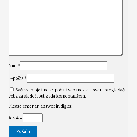
Ime
*
E-pošta
*
Sačuvaj moje ime, e-poštu i veb mesto u ovom pregledaču
veba za sledeći put kada komentarišem.
Please enter an answer in digits:
4 × 4 =