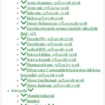
Avene cleanance -20% 03/08-16/08
Avene sun -25% 01/04-31/08
Babe sun -22% 01/08 – 15/08
BioTeo 20% 05/08-17/08
Ducray Melascreen -25% 01/04 do 31/08
Eucerin epigenetic serum i elasticity ultra light
fluid -30%
Eucerin PH5 -30% 10/08-27/08
Eucerin sun -30% 01/06-31/08
Ladival SUN -20% 01/08-31/08
Noreva Exfoliac -15% 01/08-31/08
Noreva Kerapil -15% 01/08-15/08
Pharmaceris sun -30% 01/05-31/08
Solgar ester C astaxantin beta karoten cink kosa
koža nokti -20% 01/08-15/08
Uriage Eau thermal -20% 10/08-16/08
Uriage Bariesun -20% 03/08-23/08
Kategorije
Vitamini i minerali
Imunitet