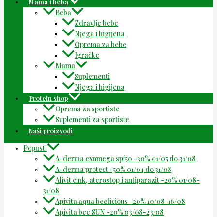
Mama i beba
Beba
Zdravlje bebe
Njega i higijena
Oprema za bebe
Igračke
Mama
Suplementi
Njega i higijena
Protein shop
Oprema za sportiste
Suplementi za sportiste
Naši proizvodi
Popusti
A-derma exomega spf50 -30% 01/05 do 31/08
A-derma protect -50% 01/04 do 31/08
Alivit cink, aterostop i antiparazit -20% 01/08-
31/08
Apivita aqua beelicious -20% 10/08-16/08
Apivita bee SUN -20% 03/08-23/08