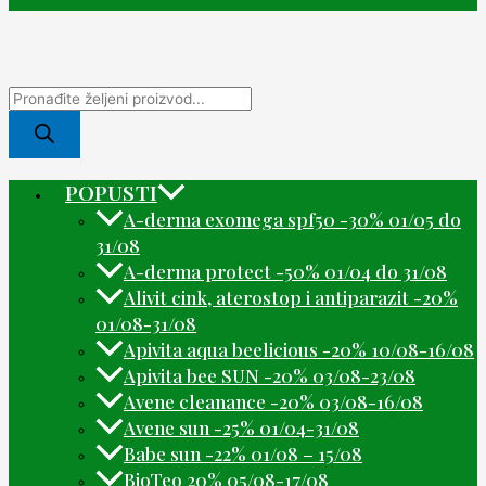
POPUSTI
A-derma exomega spf50 -30% 01/05 do
31/08
A-derma protect -50% 01/04 do 31/08
Alivit cink, aterostop i antiparazit -20%
01/08-31/08
Apivita aqua beelicious -20% 10/08-16/08
Apivita bee SUN -20% 03/08-23/08
Avene cleanance -20% 03/08-16/08
Avene sun -25% 01/04-31/08
Babe sun -22% 01/08 – 15/08
BioTeo 20% 05/08-17/08