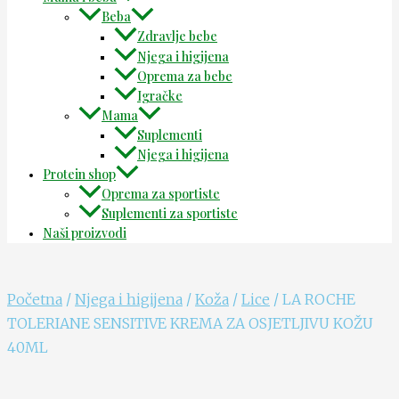
Beba
Zdravlje bebe
Njega i higijena
Oprema za bebe
Igračke
Mama
Suplementi
Njega i higijena
Protein shop
Oprema za sportiste
Suplementi za sportiste
Naši proizvodi
Početna
/
Njega i higijena
/
Koža
/
Lice
/ LA ROCHE
TOLERIANE SENSITIVE KREMA ZA OSJETLJIVU KOŽU
40ML