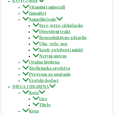
KATEGORIJE
Vitamini i minerali
Imunitet
Samoliječenje
Srce, jetra, cirkulacija
Digestivni trakt
Reproduktivno zdravlje
Uho, grlo, nos
Kosti, zglobovi i mišići
Nervni sistem
Oralna higijena
Medicinska sredstva
Program za sunčanje
Erotski dodaci
NJEGA I HIGIJENA
Koža
Lice
Tijelo
Kosa