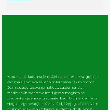
Apoteka Belladonna je počela sa radom 1996. godine
kao mala apoteka sa jednim farmaceutskim timom.
Osim usluge izdavanja lijekova, suplemenata i
medicinskih sredstava izrađujemo magistralne
preparate, galenske preparate, kao i brojne kreme za
njegu i regeneraciju kože. Naš cilj i želja je bila da Vam
pružimo adekvatnu zdrastvenu zaštitu, dostupnost