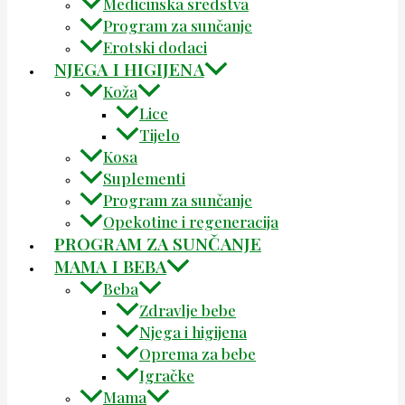
Medicinska sredstva
Program za sunčanje
Erotski dodaci
NJEGA I HIGIJENA
Koža
Lice
Tijelo
Kosa
Suplementi
Program za sunčanje
Opekotine i regeneracija
PROGRAM ZA SUNČANJE
MAMA I BEBA
Beba
Zdravlje bebe
Njega i higijena
Oprema za bebe
Igračke
Mama