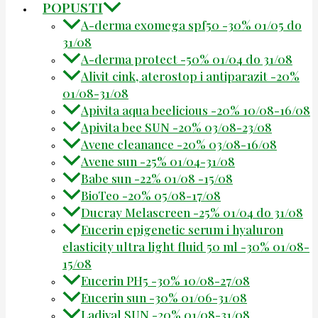
POPUSTI
A-derma exomega spf50 -30% 01/05 do
31/08
A-derma protect -50% 01/04 do 31/08
Alivit cink, aterostop i antiparazit -20%
01/08-31/08
Apivita aqua beelicious -20% 10/08-16/08
Apivita bee SUN -20% 03/08-23/08
Avene cleanance -20% 03/08-16/08
Avene sun -25% 01/04-31/08
Babe sun -22% 01/08 -15/08
BioTeo -20% 05/08-17/08
Ducray Melascreen -25% 01/04 do 31/08
Eucerin epigenetic serum i hyaluron
elasticity ultra light fluid 50 ml -30% 01/08-
15/08
Eucerin PH5 -30% 10/08-27/08
Eucerin sun -30% 01/06-31/08
Ladival SUN -20% 01/08-31/08