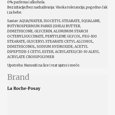
0% parfema i alkohola.
Bez iritacije/bez nadraživanja. Visoka tolerancija, pogodno čak
i za bebe.
Sastav: AQUA/WATER, ISOCETYL STEARATE, SQUALANE,
BUTYROSPERMUM PARKII (SHEA) BUTTER,
DIMETHICONE, GLYCERIN, ALUMINUM STARCH
OCTENYLSUCCINATE, PENTYLENE GLYCOL, PEG-100
STEARATE, GLYCERYL STEARATE CETYL ALCOHOL,
DIMETHICONOL, SODIUM HYDROXIDE, ACETYL
DIPEPTIDE-1 CETYL ESTER, ACRYLATES/C10-30 ALKYL
ACRYLATE CROSSPOLYMER
Upotreba: Nanositi na lice i vrat ujutro i uveče.
Brand
La Roche-Posay