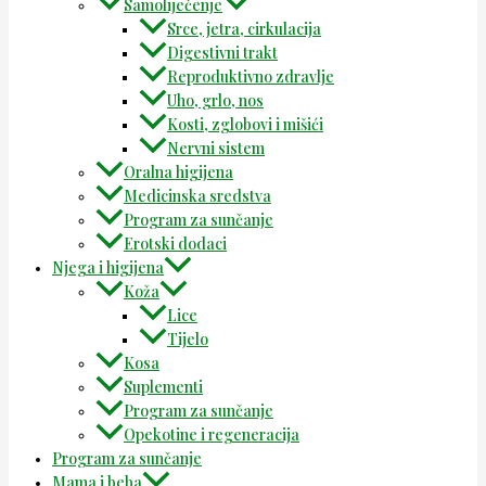
Samoliječenje
Srce, jetra, cirkulacija
Digestivni trakt
Reproduktivno zdravlje
Uho, grlo, nos
Kosti, zglobovi i mišići
Nervni sistem
Oralna higijena
Medicinska sredstva
Program za sunčanje
Erotski dodaci
Njega i higijena
Koža
Lice
Tijelo
Kosa
Suplementi
Program za sunčanje
Opekotine i regeneracija
Program za sunčanje
Mama i beba