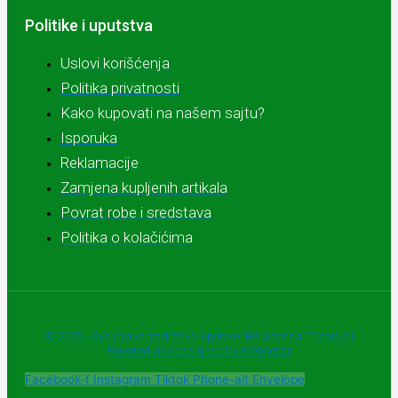
Politike i uputstva
Uslovi korišćenja
Politika privatnosti
Kako kupovati na našem sajtu?
Isporuka
Reklamacije
Zamjena kupljenih artikala
Povrat robe i sredstava
Politika o kolačićima
© 2025 - Sva prava zadržava Apoteke "Belladonna" Trebinje |
Powered and designed by Webherzz
Facebook-f
Instagram
Tiktok
Phone-alt
Envelope