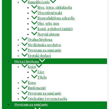
Samoliječenje
Srce, jetra, cirkulacija
Digestivni trakt
Reproduktivno zdravlje
Uho, grlo, nos
Kosti, zglobovi i mišići
Nervni sistem
Oralna higijena
Medicinska sredstva
Program za sunčanje
Erotski dodaci
Njega i higijena
Koža
Lice
Tijelo
Kosa
Suplementi
Program za sunčanje
Opekotine i regeneracija
Program za sunčanje