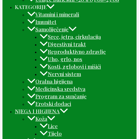
KATEGORIJE
Vitamini i minerali
Imunitet
Samoliječenje
Srce, jetra, cirkulacija
Digestivni trakt
Reproduktivno zdravlje
Uho, grlo, nos
Kosti, zglobovi i mišići
Nervni sistem
Oralna higijena
Medicinska sredstva
Program za sunčanje
Erotski dodaci
NJEGA I HIGIJENA
Koža
Lice
Tijelo