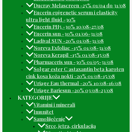
Ducray Melascreen -25% 01/04 do 31/08
Eucerin epigenetic serum i elasticity
ultra light fluid -30%
Eucerin PH5 -30% 10/08-27/08
Eucerin sun -30% 01/06-31/08
Ladival SUN -20% 01/08-31/08
Noreva Exfoliac -15% 01/08-31/08
Noreva Kerapil -15% 01/08-15/08
Pharmaceris sun -30% 01/05-31/08
Solgar ester C astaxantin beta karoten
cink kosa koža nokti -20% 01/08-15/08
Uriage Eau thermal -20% 10/08-16/08
Uriage Bariesun -20% 03/08-23/08
KATEGORIJE
Vitamini i minerali
Imunitet
Samoliječenje
Srce, jetra, cirkulacija