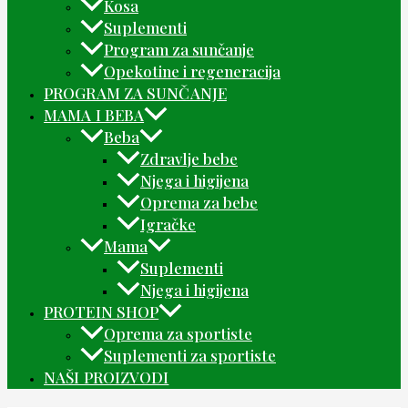
Kosa
Suplementi
Program za sunčanje
Opekotine i regeneracija
PROGRAM ZA SUNČANJE
MAMA I BEBA
Beba
Zdravlje bebe
Njega i higijena
Oprema za bebe
Igračke
Mama
Suplementi
Njega i higijena
PROTEIN SHOP
Oprema za sportiste
Suplementi za sportiste
NAŠI PROIZVODI