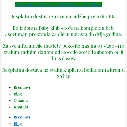
Facebook
Instagram
Tiktok
Phone-alt
Envelope
Besplatna dostava za sve narudžbe preko 60 KM.
Belladonna Baby klub - 10% na kompletan bebi
asortiman proizvoda za djecu uzrasta do dvije godine.
Za sve informacije i savjete pozovite nas na 059/260-410
svakim radnim danom od 8:00 do 20:30 i subotom od 8
do 15 časova
Besplatna dostava uz svaku kupljenu Belladonna kremu
za lice
Brendovi
Blog
O nama
Kontakt
Brendovi
Blog