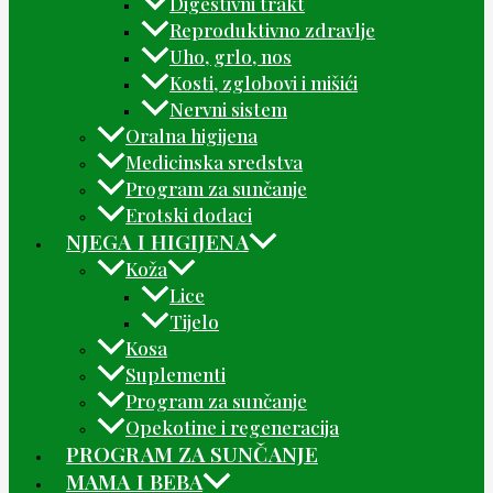
Digestivni trakt
Reproduktivno zdravlje
Uho, grlo, nos
Kosti, zglobovi i mišići
Nervni sistem
Oralna higijena
Medicinska sredstva
Program za sunčanje
Erotski dodaci
NJEGA I HIGIJENA
Koža
Lice
Tijelo
Kosa
Suplementi
Program za sunčanje
Opekotine i regeneracija
PROGRAM ZA SUNČANJE
MAMA I BEBA