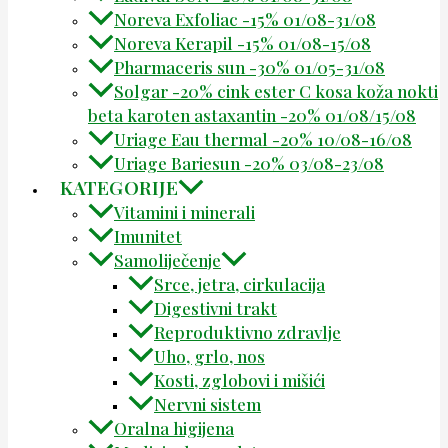
Noreva Exfoliac -15% 01/08-31/08
Noreva Kerapil -15% 01/08-15/08
Pharmaceris sun -30% 01/05-31/08
Solgar -20% cink ester C kosa koža nokti
beta karoten astaxantin -20% 01/08/15/08
Uriage Eau thermal -20% 10/08-16/08
Uriage Bariesun -20% 03/08-23/08
KATEGORIJE
Vitamini i minerali
Imunitet
Samoliječenje
Srce, jetra, cirkulacija
Digestivni trakt
Reproduktivno zdravlje
Uho, grlo, nos
Kosti, zglobovi i mišići
Nervni sistem
Oralna higijena