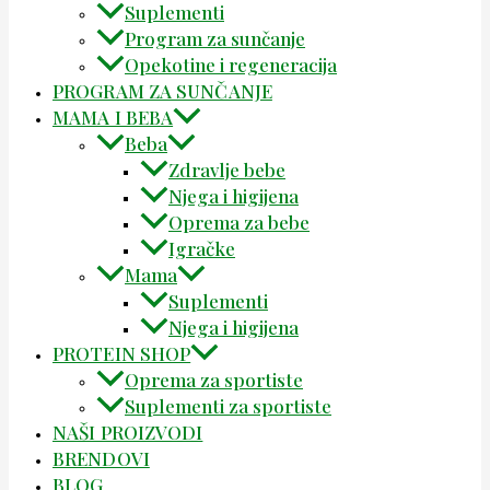
Suplementi
Program za sunčanje
Opekotine i regeneracija
PROGRAM ZA SUNČANJE
MAMA I BEBA
Beba
Zdravlje bebe
Njega i higijena
Oprema za bebe
Igračke
Mama
Suplementi
Njega i higijena
PROTEIN SHOP
Oprema za sportiste
Suplementi za sportiste
NAŠI PROIZVODI
BRENDOVI
BLOG