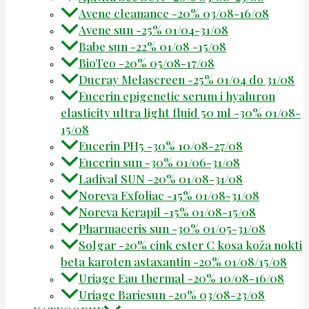
Avene cleanance -20% 03/08-16/08
Avene sun -25% 01/04-31/08
Babe sun -22% 01/08 -15/08
BioTeo -20% 05/08-17/08
Ducray Melascreen -25% 01/04 do 31/08
Eucerin epigenetic serum i hyaluron
elasticity ultra light fluid 50 ml -30% 01/08-
15/08
Eucerin PH5 -30% 10/08-27/08
Eucerin sun -30% 01/06-31/08
Ladival SUN -20% 01/08-31/08
Noreva Exfoliac -15% 01/08-31/08
Noreva Kerapil -15% 01/08-15/08
Pharmaceris sun -30% 01/05-31/08
Solgar -20% cink ester C kosa koža nokti
beta karoten astaxantin -20% 01/08/15/08
Uriage Eau thermal -20% 10/08-16/08
Uriage Bariesun -20% 03/08-23/08