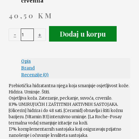
crvenila
40,50
KM
Dodaj u korpu
-
+
Opis
Brand
Recenzije (0)
Prebiotička hidratantna njega koja smanjuje osjetljivost kože.
Hidrira. Umiruje. Štiti.
Osjetljiva koža. Zatezanje, peckanje, suvoća, crvenilo.
83% UMIRUJUĆIH I ZAŠTITNIH AKTIVNIH SASTOJAKA.
[Glicerin] hidrira i do 48 sati. [Ceramid] obnavlja i štiti kožnu
barijeru. [Vitamin B3] intenzivno umiruje. [La Roche-Posay
termalna voda] smanjuje iritacije na koži.
17% komplementarnih sastojaka koji osiguravaju prijatno
nanošenje i očuvanje kvaliteta sastojaka.