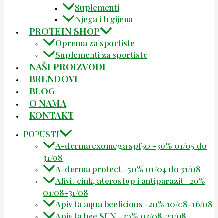
Suplementi
Njega i higijena
PROTEIN SHOP
Oprema za sportiste
Suplementi za sportiste
NAŠI PROIZVODI
BRENDOVI
BLOG
O NAMA
KONTAKT
POPUSTI
A-derma exomega spf50 -30% 01/05 do
31/08
A-derma protect -50% 01/04 do 31/08
Alivit cink, aterostop i antiparazit -20%
01/08-31/08
Apivita aqua beelicious -20% 10/08-16/08
Apivita bee SUN -20% 03/08-23/08