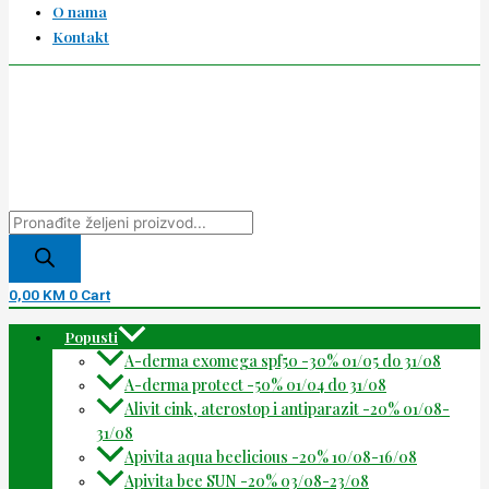
O nama
Kontakt
0,00
KM
0
Cart
Popusti
A-derma exomega spf50 -30% 01/05 do 31/08
A-derma protect -50% 01/04 do 31/08
Alivit cink, aterostop i antiparazit -20% 01/08-
31/08
Apivita aqua beelicious -20% 10/08-16/08
Apivita bee SUN -20% 03/08-23/08