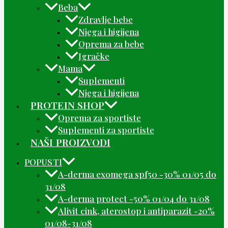
Beba
Zdravlje bebe
Njega i higijena
Oprema za bebe
Igračke
Mama
Suplementi
Njega i higijena
PROTEIN SHOP
Oprema za sportiste
Suplementi za sportiste
NAŠI PROIZVODI
POPUSTI
A-derma exomega spf50 -30% 01/05 do
31/08
A-derma protect -50% 01/04 do 31/08
Alivit cink, aterostop i antiparazit -20%
01/08-31/08