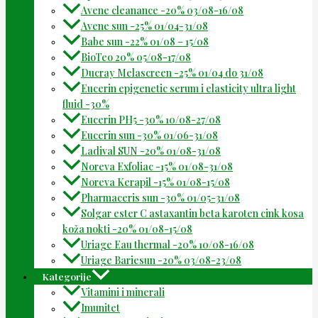
Avene cleanance -20% 03/08-16/08
Avene sun -25% 01/04-31/08
Babe sun -22% 01/08 – 15/08
BioTeo 20% 05/08-17/08
Ducray Melascreen -25% 01/04 do 31/08
Eucerin epigenetic serum i elasticity ultra light
fluid -30%
Eucerin PH5 -30% 10/08-27/08
Eucerin sun -30% 01/06-31/08
Ladival SUN -20% 01/08-31/08
Noreva Exfoliac -15% 01/08-31/08
Noreva Kerapil -15% 01/08-15/08
Pharmaceris sun -30% 01/05-31/08
Solgar ester C astaxantin beta karoten cink kosa
koža nokti -20% 01/08-15/08
Uriage Eau thermal -20% 10/08-16/08
Uriage Bariesun -20% 03/08-23/08
Kategorije
Vitamini i minerali
Imunitet