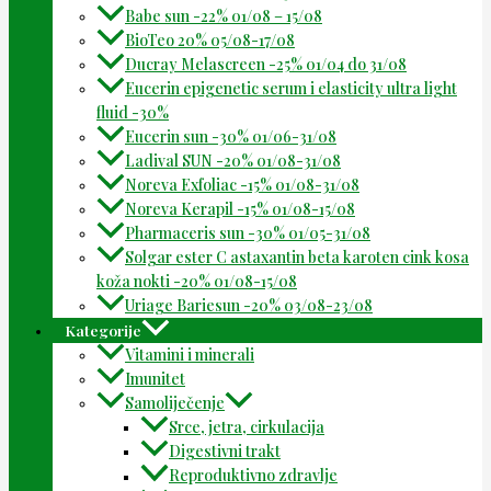
Babe sun -22% 01/08 – 15/08
BioTeo 20% 05/08-17/08
Ducray Melascreen -25% 01/04 do 31/08
Eucerin epigenetic serum i elasticity ultra light
fluid -30%
Eucerin sun -30% 01/06-31/08
Ladival SUN -20% 01/08-31/08
Noreva Exfoliac -15% 01/08-31/08
Noreva Kerapil -15% 01/08-15/08
Pharmaceris sun -30% 01/05-31/08
Solgar ester C astaxantin beta karoten cink kosa
koža nokti -20% 01/08-15/08
Uriage Bariesun -20% 03/08-23/08
Kategorije
Vitamini i minerali
Imunitet
Samoliječenje
Srce, jetra, cirkulacija
Digestivni trakt
Reproduktivno zdravlje