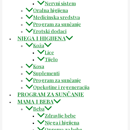
Nervni sistem
Oralna higijena
Medicinska sredstva
Program za sunčanje
Erotski dodaci
NJEGA I HIGIJENA
Koža
Lice
Tijelo
Kosa
Suplementi
Program za sunčanje
Opekotine i regeneracija
PROGRAM ZA SUNČANJE
MAMA I BEBA
Beba
Zdravlje bebe
Njega i higijena
Oprema za bebe