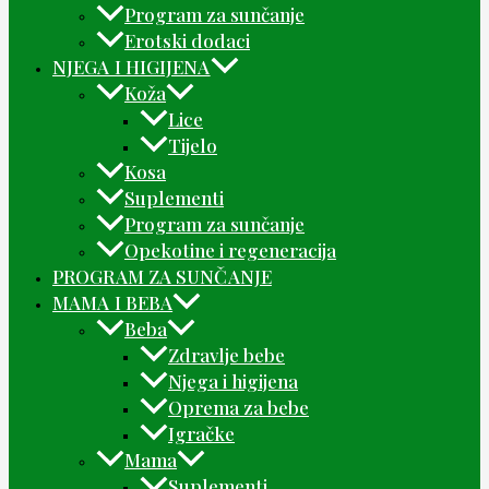
Program za sunčanje
Erotski dodaci
NJEGA I HIGIJENA
Koža
Lice
Tijelo
Kosa
Suplementi
Program za sunčanje
Opekotine i regeneracija
PROGRAM ZA SUNČANJE
MAMA I BEBA
Beba
Zdravlje bebe
Njega i higijena
Oprema za bebe
Igračke
Mama
Suplementi