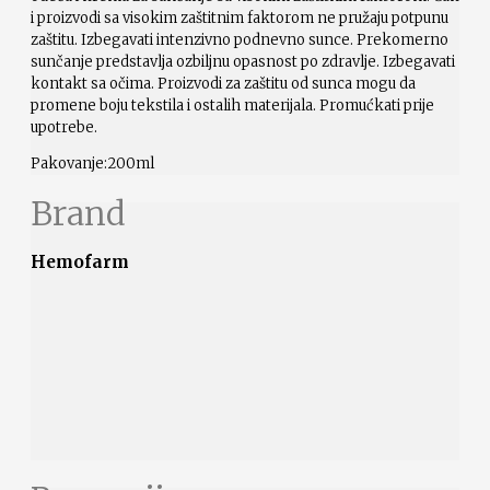
i proizvodi sa visokim zaštitnim faktorom ne pružaju potpunu
zaštitu. Izbegavati intenzivno podnevno sunce. Prekomerno
sunčanje predstavlja ozbiljnu opasnost po zdravlje. Izbegavati
kontakt sa očima. Proizvodi za zaštitu od sunca mogu da
promene boju tekstila i ostalih materijala. Promućkati prije
upotrebe.
Pakovanje:200ml
Brand
Hemofarm