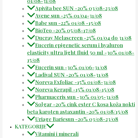
01/08-31/08
Apivita bee SUN -20% 03/08-23/08
Avene sun -25% 01/04-31/08
Babe sun -22% 01/08 -15/08
BioTeo -20% 05/08-17/08
Ducray Melascreen -25% 01/04 do 31/08
Eucerin epigenetic serum i hyaluron
elasticity ultra light fluid 50 ml -30% 01/08-
15/08
Eucerin sun -30% 01/06-31/08
Ladival SUN -20% 01/08-31/08
Noreva Exfoliac -15% 01/08-31/08
Noreva Kerapil -15% 01/08-15/08
Pharmaceris sun -30% 01/05-31/08
Solgar -20% cink ester C kosa koža nokti
beta karoten astaxantin -20% 01/08/15/08
Uriage Bariesun -20% 03/08-23/08
KATEGORIJE
Vitamini i minerali