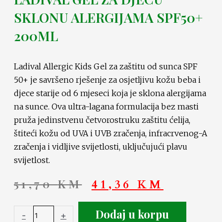
SKLONU ALERGIJAMA SPF50+
200ML
Ladival Allergic Kids Gel za zaštitu od sunca SPF
50+ je savršeno rješenje za osjetljivu kožu beba i
djece starije od 6 mjeseci koja je sklona alergijama
na sunce. Ova ultra-lagana formulacija bez masti
pruža jedinstvenu četvorostruku zaštitu ćelija,
štiteći kožu od UVA i UVB zračenja, infracrvenog-A
zračenja i vidljive svijetlosti, uključujući plavu
svijetlost.
51,70
KM
41,36
KM
Dodaj u korpu
-
+