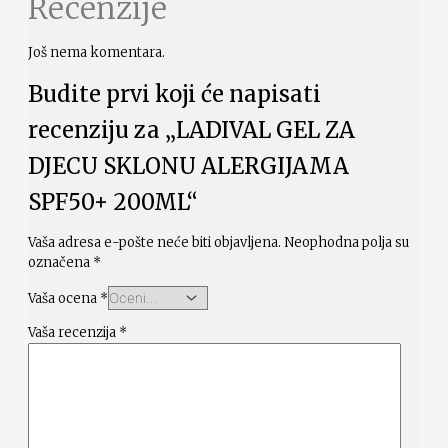
Recenzije
Još nema komentara.
Budite prvi koji će napisati
recenziju za „LADIVAL GEL ZA
DJECU SKLONU ALERGIJAMA
SPF50+ 200ML“
Vaša adresa e-pošte neće biti objavljena.
Neophodna polja su
označena
*
Vaša ocena
*
Vaša recenzija
*