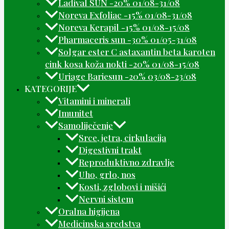
Ladival SUN -20% 01/08-31/08
Noreva Exfoliac -15% 01/08-31/08
Noreva Kerapil -15% 01/08-15/08
Pharmaceris sun -30% 01/05-31/08
Solgar ester C astaxantin beta karoten
cink kosa koža nokti -20% 01/08-15/08
Uriage Bariesun -20% 03/08-23/08
KATEGORIJE
Vitamini i minerali
Imunitet
Samoliječenje
Srce, jetra, cirkulacija
Digestivni trakt
Reproduktivno zdravlje
Uho, grlo, nos
Kosti, zglobovi i mišići
Nervni sistem
Oralna higijena
Medicinska sredstva