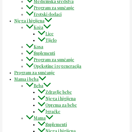
Medicinska sredstva
Program za sunčanje
Erotski dodaci
Njega i higijena
Koža
Lice
Tijelo
Kosa
Suplementi
Program za sunčanje
Opekotine i regeneracija
Program za sunčanje
Mama i beba
Beba
Zdravlje bebe
Njega i higijena
Oprema za bebe
Igračke
Mama
Suplementi
Njega i higijena