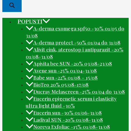
POPUSTI
A-derma exomega spf50 -30% 01/05 do
31/08
A-derma protect -50% 01/04 do 31/08
Alivit cink, aterostop i antiparazit -20%
01/08-31/08
Apivita bee SUN -20% 03/08-23/08
Avene sun -25% 01/04-31/08
Babe sun -22% 01/08 – 15/08
BioTeo 20% 05/08-17/08
Ducray Melascreen -25% 01/04 do 31/08
Eucerin epigenetic serum i elasticity
ultra light fluid -30%
Eucerin sun -30% 01/06-31/08
Ladival SUN -20% 01/08-31/08
Noreva Exfoliac -15% 01/08-31/08