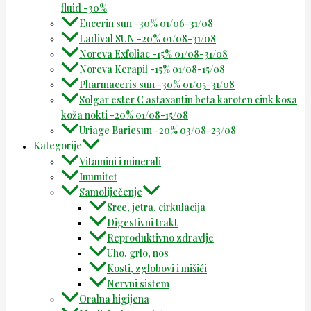
fluid -30%
Eucerin sun -30% 01/06-31/08
Ladival SUN -20% 01/08-31/08
Noreva Exfoliac -15% 01/08-31/08
Noreva Kerapil -15% 01/08-15/08
Pharmaceris sun -30% 01/05-31/08
Solgar ester C astaxantin beta karoten cink kosa
koža nokti -20% 01/08-15/08
Uriage Bariesun -20% 03/08-23/08
Kategorije
Vitamini i minerali
Imunitet
Samoliječenje
Srce, jetra, cirkulacija
Digestivni trakt
Reproduktivno zdravlje
Uho, grlo, nos
Kosti, zglobovi i mišići
Nervni sistem
Oralna higijena