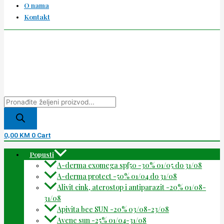
O nama
Kontakt
0,00
KM
0
Cart
Popusti
A-derma exomega spf50 -30% 01/05 do 31/08
A-derma protect -50% 01/04 do 31/08
Alivit cink, aterostop i antiparazit -20% 01/08-
31/08
Apivita bee SUN -20% 03/08-23/08
Avene sun -25% 01/04-31/08