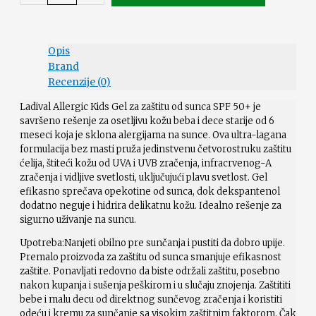
Opis
Brand
Recenzije (0)
Ladival Allergic Kids Gel za zaštitu od sunca SPF 50+ je
savršeno rešenje za osetljivu kožu beba i dece starije od 6
meseci koja je sklona alergijama na sunce. Ova ultra-lagana
formulacija bez masti pruža jedinstvenu četvorostruku zaštitu
ćelija, štiteći kožu od UVA i UVB zračenja, infracrvenog-A
zračenja i vidljive svetlosti, uključujući plavu svetlost. Gel
efikasno sprečava opekotine od sunca, dok dekspantenol
dodatno neguje i hidrira delikatnu kožu. Idealno rešenje za
sigurno uživanje na suncu.
Upotreba:Nanjeti obilno pre sunčanja i pustiti da dobro upije.
Premalo proizvoda za zaštitu od sunca smanjuje efikasnost
zaštite. Ponavljati redovno da biste održali zaštitu, posebno
nakon kupanja i sušenja peškirom i u slučaju znojenja. Zaštititi
bebe i malu decu od direktnog sunčevog zračenja i koristiti
odeću i kremu za sunčanje sa visokim zaštitnim faktorom. Čak