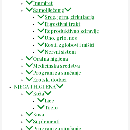
Imunitet
Samoliječenje
Srce, jetra, cirkulacija
Digestivni trakt
Reproduktivno zdravlje
Uho, grlo, nos
Kosti, zglobovi i mišići
Nervni sistem
Oralna higijena
Medicinska sredstva
Program za sunčanje
Erotski dodaci
NJEGA I HIGIJENA
Koža
Lice
Tijelo
Kosa
Suplementi
Program za sunčanje