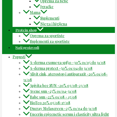
Oprema za bebe
Igračke
Mama
Suplementi
Njega i higijena
Protein shop
Oprema za sportiste
Suplementi za sportiste
Naši proizvodi
Popusti
A-derma exomega spf50 -30% 01/05 do 31/08
A-derma protect -50% 01/04 do 31/08
Alivit cink, aterostop i antiparazit -20% 01/08-
31/08
Apivita bee SUN -20% 03/08-23/08
Avene sun -25% 01/04-31/08
Babe sun -22% 01/08 – 15/08
BioTeo 20% 05/08-17/08
Ducray Melascreen -25% 01/04 do 31/08
Eucerin epigenetic serum i elasticity ultra light