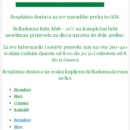
Facebook
Instagram
Tiktok
Phone-alt
Envelope
Besplatna dostava za sve narudžbe preko 60 KM.
Belladonna Baby klub - 10% na kompletan bebi
asortiman proizvoda za djecu uzrasta do dvije godine.
Za sve informacije i savjete pozovite nas na 059/260-410
svakim radnim danom od 8:00 do 20:30 i subotom od 8
do 15 časova
Besplatna dostava uz svaku kupljenu Belladonna kremu
za lice
Brendovi
Blog
O nama
Kontakt
Brendovi
Blog