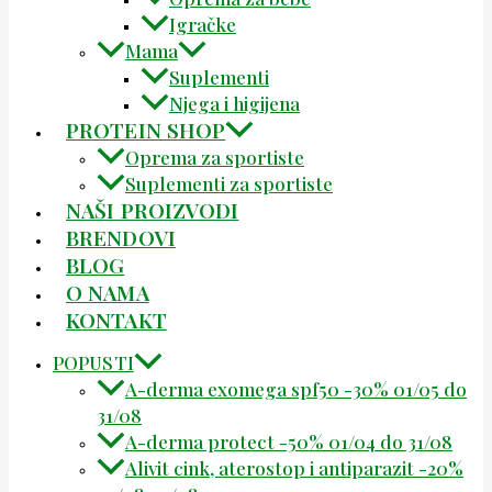
Igračke
Mama
Suplementi
Njega i higijena
PROTEIN SHOP
Oprema za sportiste
Suplementi za sportiste
NAŠI PROIZVODI
BRENDOVI
BLOG
O NAMA
KONTAKT
POPUSTI
A-derma exomega spf50 -30% 01/05 do
31/08
A-derma protect -50% 01/04 do 31/08
Alivit cink, aterostop i antiparazit -20%