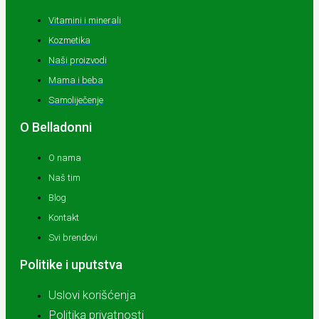
Vitamini i minerali
Kozmetika
Naši proizvodi
Mama i beba
Samoliječenje
O Belladonni
O nama
Naš tim
Blog
Kontakt
Svi brendovi
Politike i uputstva
Uslovi korišćenja
Politika privatnosti