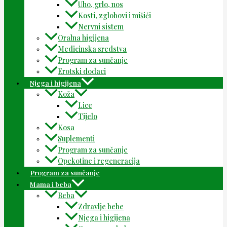
Uho, grlo, nos
Kosti, zglobovi i mišići
Nervni sistem
Oralna higijena
Medicinska sredstva
Program za sunčanje
Erotski dodaci
Njega i higijena
Koža
Lice
Tijelo
Kosa
Suplementi
Program za sunčanje
Opekotine i regeneracija
Program za sunčanje
Mama i beba
Beba
Zdravlje bebe
Njega i higijena