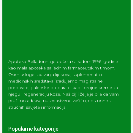
Apoteka Belladonna je počela sa radom 1996. godine
kao mala apoteka sa jednim farmaceutskim timom.
Osim usluge izdavanja lijekova, suplemenata i
medicinskih sredstava izrađujemo magistralne
preparate, galenske preparate, kao i brojne kreme za
njegu i regeneraciju kože. Naš cilj i želja je bila da Vam
pružimo adekvatnu zdrastvenu zaštitu, dostupnost
stručnih savjeta i informacija.
Popularne kategorije