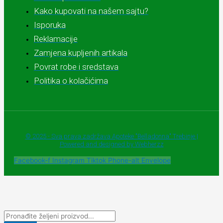
Kako kupovati na našem sajtu?
Isporuka
Reklamacije
Zamjena kupljenih artikala
Povrat robe i sredstava
Politika o kolačićima
© 2025 - Sva prava zadržava Apoteke "Belladonna" Trebinje |
Powered and designed by Webherzz
Facebook-f
Instagram
Tiktok
Phone-alt
Envelope