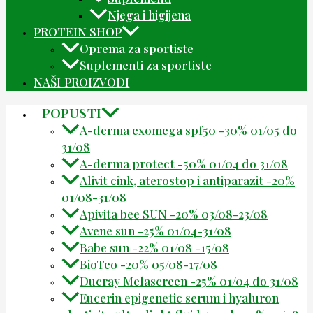
Njega i higijena
PROTEIN SHOP
Oprema za sportiste
Suplementi za sportiste
NAŠI PROIZVODI
POPUSTI
A-derma exomega spf50 -30% 01/05 do
31/08
A-derma protect -50% 01/04 do 31/08
Alivit cink, aterostop i antiparazit -20%
01/08-31/08
Apivita bee SUN -20% 03/08-23/08
Avene sun -25% 01/04-31/08
Babe sun -22% 01/08 -15/08
BioTeo -20% 05/08-17/08
Ducray Melascreen -25% 01/04 do 31/08
Eucerin epigenetic serum i hyaluron