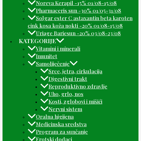
Noreva Kerapil -15% 01/08-15/08
Pharmaceris sun -30% 01/05-31/08
Solgar ester C astaxantin beta karoten
cink kosa koža nokti -20% 01/08-15/08
Uriage Bariesun -20% 03/08-23/08
KATEGORIJE
Vitamini i minerali
Imunitet
Samoliječenje
Srce, jetra, cirkulacija
Digestivni trakt
Reproduktivno zdravlje
Uho, grlo, nos
Kosti, zglobovi i mišići
Nervni sistem
Oralna higijena
Medicinska sredstva
Program za sunčanje
Erotski dodaci