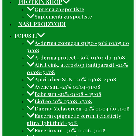
PROTEIN SHOP
Oprema za sportiste
Suplementi za sportiste
NAŠI PROIZVODI
POPUSTI
A-derma exomega spf50 -30% 01/05 do
31/08
A-derma protect -50% 01/04 do 31/08
Alivit cink, aterostop i antiparazit -20%
01/08-31/08
Apivita bee SUN -20% 03/08-23/08
Avene sun -25% 01/04-31/08
Babe sun -22% 01/08 – 15/08
BioTeo 20% 05/08-17/08
Ducray Melascreen -25% 01/04 do 31/08
Eucerin epigenetic serum i elasticity
ultra light fluid -30%
Eucerin sun -30% 01/06-31/08