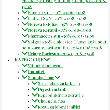
elasticity ultra light fluid 50 ml -30% 01/08-
15/08
Eucerin sun -30% 01/06-31/08
Ladival SUN -20% 01/08-31/08
Noreva Exfoliac -15% 01/08-31/08
Noreva Kerapil -15% 01/08-15/08
Pharmaceris sun -30% 01/05-31/08
Solgar -20% cink ester C kosa koža nokti
beta karoten astaxantin -20% 01/08/15/08
Uriage Bariesun -20% 03/08-23/08
KATEGORIJE
Vitamini i minerali
Imunitet
Samoliječenje
Srce, jetra, cirkulacija
Digestivni trakt
Reproduktivno zdravlje
Uho, grlo, nos
Kosti, zglobovi i mišići