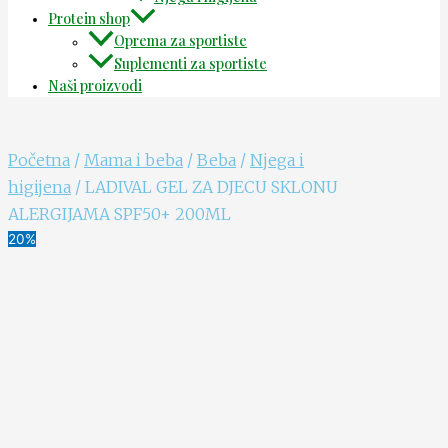
Protein shop
Oprema za sportiste
Suplementi za sportiste
Naši proizvodi
Početna
/
Mama i beba
/
Beba
/
Njega i
higijena
/ LADIVAL GEL ZA DJECU SKLONU
ALERGIJAMA SPF50+ 200ML
20%