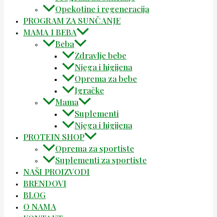
Opekotine i regeneracija
PROGRAM ZA SUNČANJE
MAMA I BEBA
Beba
Zdravlje bebe
Njega i higijena
Oprema za bebe
Igračke
Mama
Suplementi
Njega i higijena
PROTEIN SHOP
Oprema za sportiste
Suplementi za sportiste
NAŠI PROIZVODI
BRENDOVI
BLOG
O NAMA