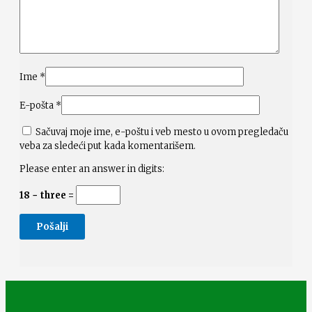
Ime
*
E-pošta
*
Sačuvaj moje ime, e-poštu i veb mesto u ovom pregledaču
veba za sledeći put kada komentarišem.
Please enter an answer in digits:
18 − three =