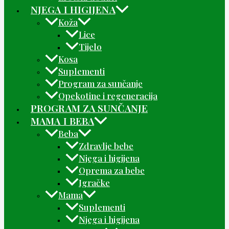
NJEGA I HIGIJENA
Koža
Lice
Tijelo
Kosa
Suplementi
Program za sunčanje
Opekotine i regeneracija
PROGRAM ZA SUNČANJE
MAMA I BEBA
Beba
Zdravlje bebe
Njega i higijena
Oprema za bebe
Igračke
Mama
Suplementi
Njega i higijena