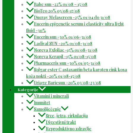
Babe sun -22% 01/08 – 15/08
BioTeo 20% 05/08-17/08
Ducray Melascreen -25% 01/04 do 31/08
Eucerin epigenetic serum i elasticity ultra light
fluid -30%
Eucerin sun -30% 01/06-31/08
Ladival SUN -20% 01/08-31/08
Noreva Exfoliac -15% 01/08-31/08
Noreva Kerapil -15% 01/08-15/08
Pharmaceris sun -30% 01/05-31/08
Solgar ester C astaxantin beta karoten cink kosa
koža nokti -20% 01/08-15/08
Uriage Bariesun -20% 03/08-23/08
Kategorije
Vitamini i minerali
Imunitet
Samoliječenje
Srce, jetra, cirkulacija
Digestivni trakt
Reproduktivno zdravlje