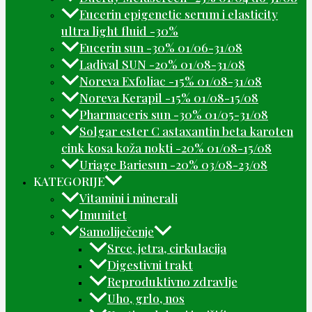
Eucerin epigenetic serum i elasticity
ultra light fluid -30%
Eucerin sun -30% 01/06-31/08
Ladival SUN -20% 01/08-31/08
Noreva Exfoliac -15% 01/08-31/08
Noreva Kerapil -15% 01/08-15/08
Pharmaceris sun -30% 01/05-31/08
Solgar ester C astaxantin beta karoten
cink kosa koža nokti -20% 01/08-15/08
Uriage Bariesun -20% 03/08-23/08
KATEGORIJE
Vitamini i minerali
Imunitet
Samoliječenje
Srce, jetra, cirkulacija
Digestivni trakt
Reproduktivno zdravlje
Uho, grlo, nos