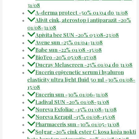
31/08
A-derma protect -50% 01/04 do 31/08
Alivit cink, aterostop i antiparazit -20%
01/08-31/08
Apivita bee SUN -20% 03/08-23/08
Avene sun -25% 01/04-31/08
Babe sun -22% 01/08 -15/08
BioTeo -20% 05/08-17/08
Ducray Melascreen -25% 01/04 do 31/08
Eucerin epigenetic serum i hyaluron
elasticity ultra light fluid 50 ml -30% 01/08-
15/08
Eucerin sun -30% 01/06-31/08
Ladival SUN -20% 01/08-31/08
Noreva Exfoliac -15% 01/08-31/08
Noreva Kerapil -15% 01/08-15/08
Pharmaceris sun -30% 01/05-31/08
Solgar -20% cink ester C kosa koža nokti