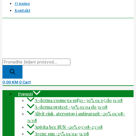
O nama
Kontakt
0,00
KM
0
Cart
Popusti
A-derma exomega spf50 -30% 01/05 do 31/08
A-derma protect -50% 01/04 do 31/08
Alivit cink, aterostop i antiparazit -20% 01/08-
31/08
Apivita bee SUN -20% 03/08-23/08
Avene sun -25% 01/04-31/08