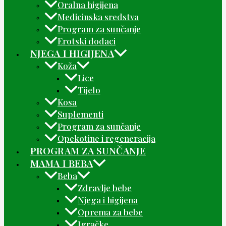
Oralna higijena
Medicinska sredstva
Program za sunčanje
Erotski dodaci
NJEGA I HIGIJENA
Koža
Lice
Tijelo
Kosa
Suplementi
Program za sunčanje
Opekotine i regeneracija
PROGRAM ZA SUNČANJE
MAMA I BEBA
Beba
Zdravlje bebe
Njega i higijena
Oprema za bebe
Igračke