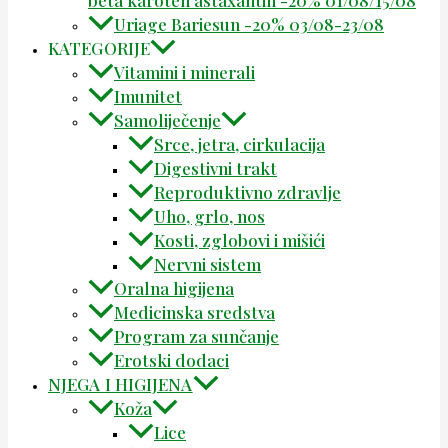
beta karoten astaxantin -20% 01/08/15/08
Uriage Bariesun -20% 03/08-23/08
KATEGORIJE
Vitamini i minerali
Imunitet
Samoliječenje
Srce, jetra, cirkulacija
Digestivni trakt
Reproduktivno zdravlje
Uho, grlo, nos
Kosti, zglobovi i mišići
Nervni sistem
Oralna higijena
Medicinska sredstva
Program za sunčanje
Erotski dodaci
NJEGA I HIGIJENA
Koža
Lice