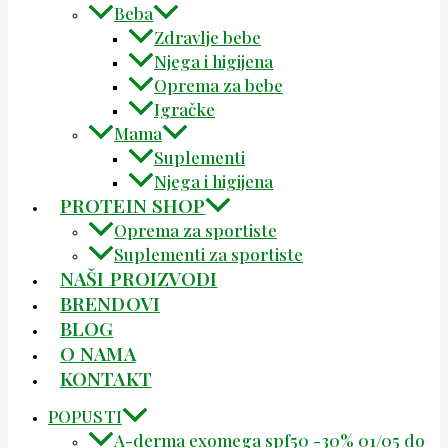
Beba
Zdravlje bebe
Njega i higijena
Oprema za bebe
Igračke
Mama
Suplementi
Njega i higijena
PROTEIN SHOP
Oprema za sportiste
Suplementi za sportiste
NAŠI PROIZVODI
BRENDOVI
BLOG
O NAMA
KONTAKT
POPUSTI
A-derma exomega spf50 -30% 01/05 do