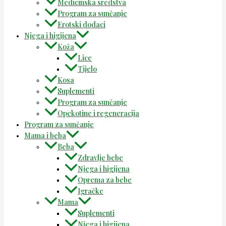
Medicinska sredstva
Program za sunčanje
Erotski dodaci
Njega i higijena
Koža
Lice
Tijelo
Kosa
Suplementi
Program za sunčanje
Opekotine i regeneracija
Program za sunčanje
Mama i beba
Beba
Zdravlje bebe
Njega i higijena
Oprema za bebe
Igračke
Mama
Suplementi
Njega i higijena