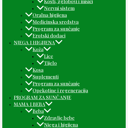
Kosti, zglobovi i mišići
Nervni sistem
Oralna higijena
Medicinska sredstva
Program za sunčanje
Erotski dodaci
NJEGA I HIGIJENA
Koža
Lice
Tijelo
Kosa
Suplementi
Program za sunčanje
Opekotine i regeneracija
PROGRAM ZA SUNČANJE
MAMA I BEBA
Beba
Zdravlje bebe
Njega i higijena