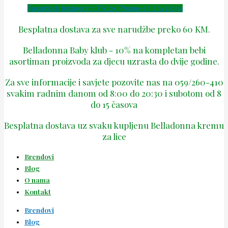
Facebook
Instagram
Tiktok
Phone-alt
Envelope
Besplatna dostava za sve narudžbe preko 60 KM.
Belladonna Baby klub - 10% na kompletan bebi
asortiman proizvoda za djecu uzrasta do dvije godine.
Za sve informacije i savjete pozovite nas na 059/260-410
svakim radnim danom od 8:00 do 20:30 i subotom od 8
do 15 časova
Besplatna dostava uz svaku kupljenu Belladonna kremu
za lice
Brendovi
Blog
O nama
Kontakt
Brendovi
Blog