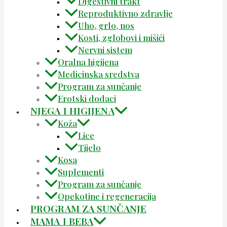
Digestivni trakt
Reproduktivno zdravlje
Uho, grlo, nos
Kosti, zglobovi i mišići
Nervni sistem
Oralna higijena
Medicinska sredstva
Program za sunčanje
Erotski dodaci
NJEGA I HIGIJENA
Koža
Lice
Tijelo
Kosa
Suplementi
Program za sunčanje
Opekotine i regeneracija
PROGRAM ZA SUNČANJE
MAMA I BEBA