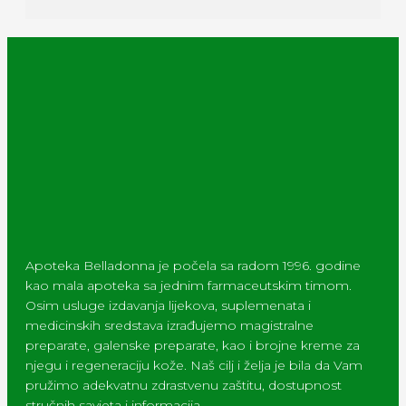
Apoteka Belladonna je počela sa radom 1996. godine
kao mala apoteka sa jednim farmaceutskim timom.
Osim usluge izdavanja lijekova, suplemenata i
medicinskih sredstava izrađujemo magistralne
preparate, galenske preparate, kao i brojne kreme za
njegu i regeneraciju kože. Naš cilj i želja je bila da Vam
pružimo adekvatnu zdrastvenu zaštitu, dostupnost
stručnih savjeta i informacija.