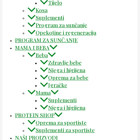
Tijelo
Kosa
Suplementi
Program za sunčanje
Opekotine i regeneracija
PROGRAM ZA SUNČANJE
MAMA I BEBA
Beba
Zdravlje bebe
Njega i higijena
Oprema za bebe
Igračke
Mama
Suplementi
Njega i higijena
PROTEIN SHOP
Oprema za sportiste
Suplementi za sportiste
NAŠI PROIZVODI