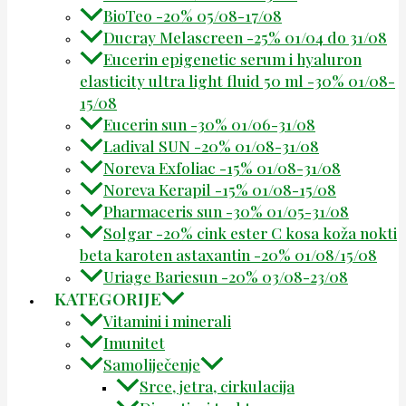
BioTeo -20% 05/08-17/08
Ducray Melascreen -25% 01/04 do 31/08
Eucerin epigenetic serum i hyaluron
elasticity ultra light fluid 50 ml -30% 01/08-
15/08
Eucerin sun -30% 01/06-31/08
Ladival SUN -20% 01/08-31/08
Noreva Exfoliac -15% 01/08-31/08
Noreva Kerapil -15% 01/08-15/08
Pharmaceris sun -30% 01/05-31/08
Solgar -20% cink ester C kosa koža nokti
beta karoten astaxantin -20% 01/08/15/08
Uriage Bariesun -20% 03/08-23/08
KATEGORIJE
Vitamini i minerali
Imunitet
Samoliječenje
Srce, jetra, cirkulacija