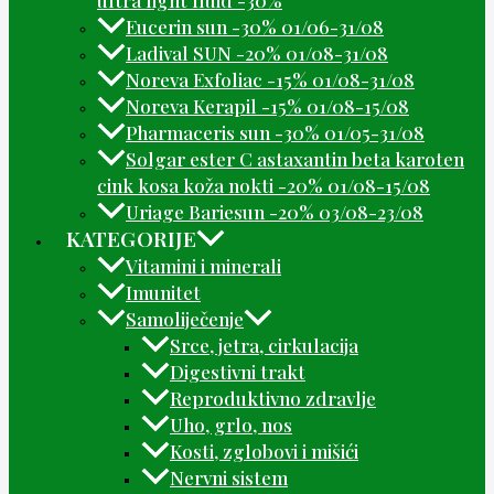
Eucerin sun -30% 01/06-31/08
Ladival SUN -20% 01/08-31/08
Noreva Exfoliac -15% 01/08-31/08
Noreva Kerapil -15% 01/08-15/08
Pharmaceris sun -30% 01/05-31/08
Solgar ester C astaxantin beta karoten
cink kosa koža nokti -20% 01/08-15/08
Uriage Bariesun -20% 03/08-23/08
KATEGORIJE
Vitamini i minerali
Imunitet
Samoliječenje
Srce, jetra, cirkulacija
Digestivni trakt
Reproduktivno zdravlje
Uho, grlo, nos
Kosti, zglobovi i mišići
Nervni sistem