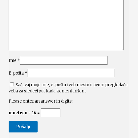
Ime
*
E-pošta
*
Sačuvaj moje ime, e-poštu i veb mesto u ovom pregledaču
veba za sledeći put kada komentarišem.
Please enter an answer in digits:
nineteen − 14 =