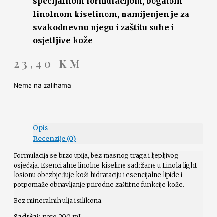
specijalnom formulacijom, bogatom
linolnom kiselinom, namijenjen je za
svakodnevnu njegu i zaštitu suhe i
osjetljive kože
23,40
KM
Nema na zalihama
Opis
Recenzije (0)
Formulacija se brzo upija, bez masnog traga i ljepljivog
osjećaja. Esencijalne linolne kiseline sadržane u Linola light
losionu obezbjeđuje koži hidrataciju i esencijalne lipide i
potpomaže obnavljanje prirodne zaštitne funkcije kože.
Bez mineralnih ulja i silikona.
Sadržaj:
neto 200 mL