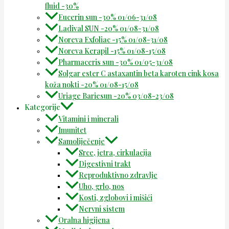
fluid -30%
Eucerin sun -30% 01/06-31/08
Ladival SUN -20% 01/08-31/08
Noreva Exfoliac -15% 01/08-31/08
Noreva Kerapil -15% 01/08-15/08
Pharmaceris sun -30% 01/05-31/08
Solgar ester C astaxantin beta karoten cink kosa
koža nokti -20% 01/08-15/08
Uriage Bariesun -20% 03/08-23/08
Kategorije
Vitamini i minerali
Imunitet
Samoliječenje
Srce, jetra, cirkulacija
Digestivni trakt
Reproduktivno zdravlje
Uho, grlo, nos
Kosti, zglobovi i mišići
Nervni sistem
Oralna higijena