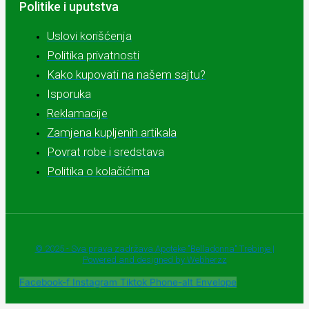
Politike i uputstva
Uslovi korišćenja
Politika privatnosti
Kako kupovati na našem sajtu?
Isporuka
Reklamacije
Zamjena kupljenih artikala
Povrat robe i sredstava
Politika o kolačićima
© 2025 - Sva prava zadržava Apoteke "Belladonna" Trebinje |
Powered and designed by Webherzz
Facebook-f
Instagram
Tiktok
Phone-alt
Envelope