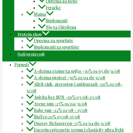
Oprema za bebe
Igračke
Mama
Suplementi
Njega i higijena
Protein shop
Oprema za sportiste
Suplementi za sportiste
Naši proizvodi
Popusti
A-derma exomega spf50 -30% 01/05 do 31/08
A-derma protect -50% 01/04 do 31/08
Alivit cink, aterostop i antiparazit -20% 01/08-
31/08
Apivita bee SUN -20% 03/08-23/08
Avene sun -25% 01/04-31/08
Babe sun -22% 01/08 – 15/08
BioTeo 20% 05/08-17/08
Ducray Melascreen -25% 01/04 do 31/08
Eucerin epigenetic serum i elasticity ultra light