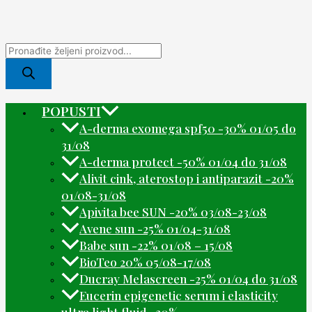
POPUSTI
A-derma exomega spf50 -30% 01/05 do
31/08
A-derma protect -50% 01/04 do 31/08
Alivit cink, aterostop i antiparazit -20%
01/08-31/08
Apivita bee SUN -20% 03/08-23/08
Avene sun -25% 01/04-31/08
Babe sun -22% 01/08 – 15/08
BioTeo 20% 05/08-17/08
Ducray Melascreen -25% 01/04 do 31/08
Eucerin epigenetic serum i elasticity
ultra light fluid -30%