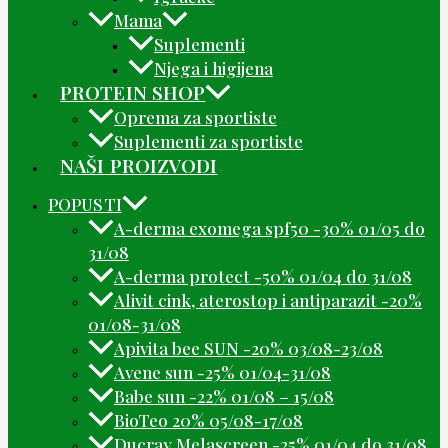
Mama
Suplementi
Njega i higijena
PROTEIN SHOP
Oprema za sportiste
Suplementi za sportiste
NAŠI PROIZVODI
POPUSTI
A-derma exomega spf50 -30% 01/05 do
31/08
A-derma protect -50% 01/04 do 31/08
Alivit cink, aterostop i antiparazit -20%
01/08-31/08
Apivita bee SUN -20% 03/08-23/08
Avene sun -25% 01/04-31/08
Babe sun -22% 01/08 – 15/08
BioTeo 20% 05/08-17/08
Ducray Melascreen -25% 01/04 do 31/08