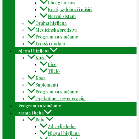
Uho, grlo, nos
Kosti, zglobovi i mišići
Nervni sistem
Oralna higijena
Medicinska sredstva
Program za sunčanje
Erotski dodaci
Njega i higijena
Koža
Lice
Tijelo
Kosa
Suplementi
Program za sunčanje
Opekotine i regeneracija
Program za sunčanje
Mama i beba
Beba
Zdravlje bebe
Njega i higijena