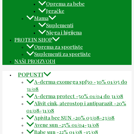
Oprema za bebe
Igračke
Mama
Suplementi
Njega i higijena
PROTEIN SHOP
Oprema za sportiste
Suplementi za sportiste
NAŠI PROIZVODI
POPUSTI
A-derma exomega spf50 -30% 01/05 do
31/08
A-derma protect -50% 01/04 do 31/08
Alivit cink, aterostop i antiparazit -20%
01/08-31/08
Apivita bee SUN -20% 03/08-23/08
Avene sun -25% 01/04-31/08
Babe sun -22% 01/08 -15/08