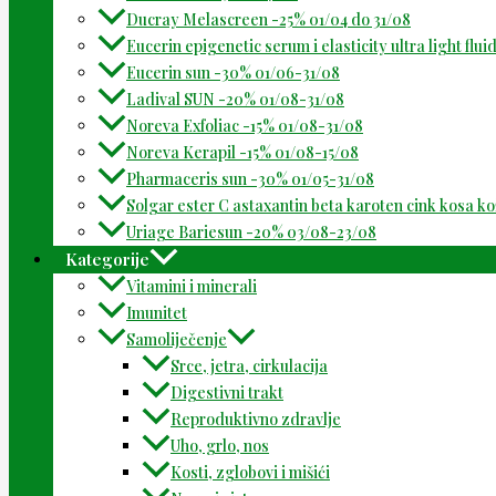
Ducray Melascreen -25% 01/04 do 31/08
Eucerin epigenetic serum i elasticity ultra light flu
Eucerin sun -30% 01/06-31/08
Ladival SUN -20% 01/08-31/08
Noreva Exfoliac -15% 01/08-31/08
Noreva Kerapil -15% 01/08-15/08
Pharmaceris sun -30% 01/05-31/08
Solgar ester C astaxantin beta karoten cink kosa k
Uriage Bariesun -20% 03/08-23/08
Kategorije
Vitamini i minerali
Imunitet
Samoliječenje
Srce, jetra, cirkulacija
Digestivni trakt
Reproduktivno zdravlje
Uho, grlo, nos
Kosti, zglobovi i mišići