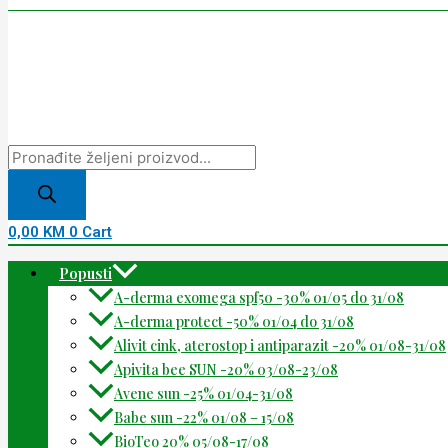
0,00
KM
0
Cart
Popusti
A-derma exomega spf50 -30% 01/05 do 31/08
A-derma protect -50% 01/04 do 31/08
Alivit cink, aterostop i antiparazit -20% 01/08-31/08
Apivita bee SUN -20% 03/08-23/08
Avene sun -25% 01/04-31/08
Babe sun -22% 01/08 – 15/08
BioTeo 20% 05/08-17/08