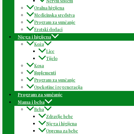
Nervni sistem
Oralna higijena
Medicinska sredstva
Program za sunčanje
Erotski dodaci
Njega i higijena
Koža
Lice
Tijelo
Kosa
Suplementi
Program za sunčanje
Opekotine i regeneracija
Program za sunčanje
Mama i beba
Beba
Zdravlje bebe
Njega i higijena
Oprema za bebe