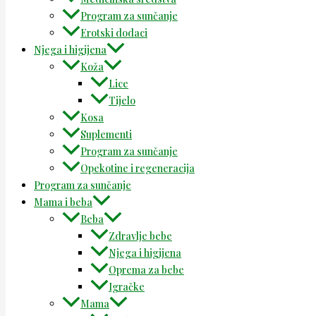
Program za sunčanje
Erotski dodaci
Njega i higijena
Koža
Lice
Tijelo
Kosa
Suplementi
Program za sunčanje
Opekotine i regeneracija
Program za sunčanje
Mama i beba
Beba
Zdravlje bebe
Njega i higijena
Oprema za bebe
Igračke
Mama