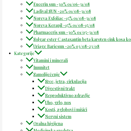
Eucerin sun -30% 01/06-31/08
Ladival SUN -20% 01/08-31/08
Noreva Exfoliac -15% 01/08-31/08
Noreva Kerapil -15% 01/08-15/08
Pharmaceris sun -30% 01/05-31/08
Solgar ester C astaxantin beta karoten cink kosa k
Uriage Bariesun -20% 03/08-23/08
Kategorije
Vitamini i minerali
Imunitet
Samoliječenje
Srce, jetra, cirkulacija
Digestivni trakt
Reproduktivno zdravlje
Uho, grlo, nos
Kosti, zglobovi i mišići
Nervni sistem
Oralna higijena
Medicinska sredstva