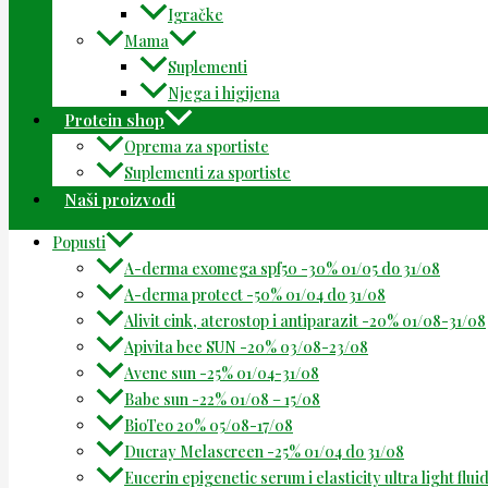
Igračke
Mama
Suplementi
Njega i higijena
Protein shop
Oprema za sportiste
Suplementi za sportiste
Naši proizvodi
Popusti
A-derma exomega spf50 -30% 01/05 do 31/08
A-derma protect -50% 01/04 do 31/08
Alivit cink, aterostop i antiparazit -20% 01/08-31/08
Apivita bee SUN -20% 03/08-23/08
Avene sun -25% 01/04-31/08
Babe sun -22% 01/08 – 15/08
BioTeo 20% 05/08-17/08
Ducray Melascreen -25% 01/04 do 31/08
Eucerin epigenetic serum i elasticity ultra light flu