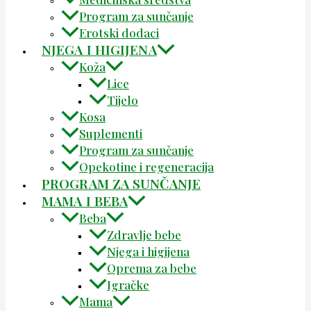
Program za sunčanje
Erotski dodaci
NJEGA I HIGIJENA
Koža
Lice
Tijelo
Kosa
Suplementi
Program za sunčanje
Opekotine i regeneracija
PROGRAM ZA SUNČANJE
MAMA I BEBA
Beba
Zdravlje bebe
Njega i higijena
Oprema za bebe
Igračke
Mama