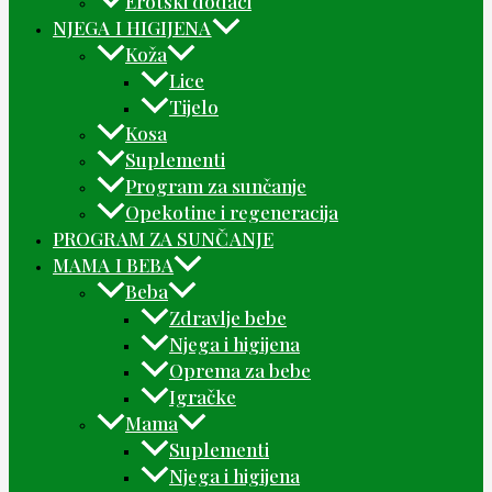
Erotski dodaci
NJEGA I HIGIJENA
Koža
Lice
Tijelo
Kosa
Suplementi
Program za sunčanje
Opekotine i regeneracija
PROGRAM ZA SUNČANJE
MAMA I BEBA
Beba
Zdravlje bebe
Njega i higijena
Oprema za bebe
Igračke
Mama
Suplementi
Njega i higijena