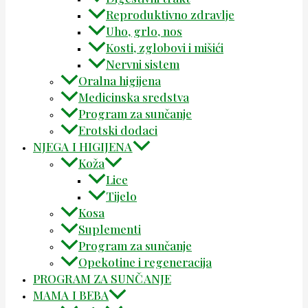
Reproduktivno zdravlje
Uho, grlo, nos
Kosti, zglobovi i mišići
Nervni sistem
Oralna higijena
Medicinska sredstva
Program za sunčanje
Erotski dodaci
NJEGA I HIGIJENA
Koža
Lice
Tijelo
Kosa
Suplementi
Program za sunčanje
Opekotine i regeneracija
PROGRAM ZA SUNČANJE
MAMA I BEBA