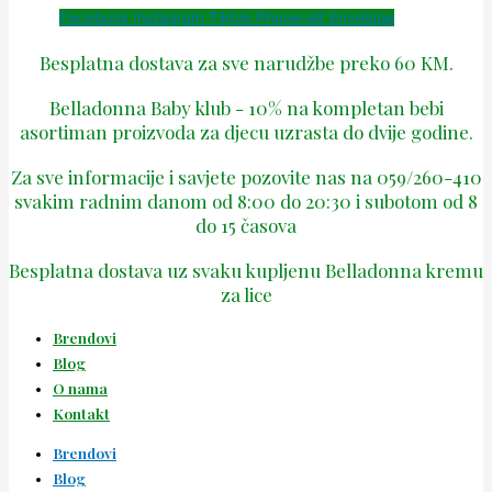
Facebook
Instagram
Tiktok
Phone-alt
Envelope
Besplatna dostava za sve narudžbe preko 60 KM.
Belladonna Baby klub - 10% na kompletan bebi
asortiman proizvoda za djecu uzrasta do dvije godine.
Za sve informacije i savjete pozovite nas na 059/260-410
svakim radnim danom od 8:00 do 20:30 i subotom od 8
do 15 časova
Besplatna dostava uz svaku kupljenu Belladonna kremu
za lice
Brendovi
Blog
O nama
Kontakt
Brendovi
Blog