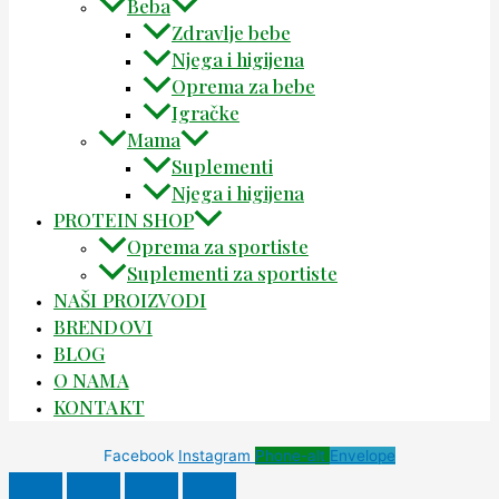
Beba
Zdravlje bebe
Njega i higijena
Oprema za bebe
Igračke
Mama
Suplementi
Njega i higijena
PROTEIN SHOP
Oprema za sportiste
Suplementi za sportiste
NAŠI PROIZVODI
BRENDOVI
BLOG
O NAMA
KONTAKT
Facebook
Instagram
Phone-alt
Envelope