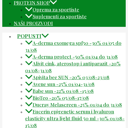
PROTEIN SHOP
Oprema za sportiste
Suplementi za sportiste
NAŠI PROIZVODI
POPUSTI
A-derma exomega spf50 -30% 01/05 do
31/08
A-derma protect -50% 01/04 do 31/08
Alivit cink, aterostop i antiparazit -20%
01/08-31/08
Apivita bee SUN -20% 03/08-23/08
Avene sun -25% 01/04-31/08
Babe sun -22% 01/08 -15/08
BioTeo -20% 05/08-17/08
Ducray Melascreen -25% 01/04 do 31/08
Eucerin epigenetic serum i hyaluron
elasticity ultra light fluid 50 ml -30% 01/08-
15/08