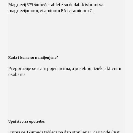
Magnezij 375 šumeće tablete su dodatak ishrani sa
magnezijumom, vitaminom B6 i vitaminom C.
Kada i kome su namijenjene?
Preporučuje se svim pojedincima, a posebno fizički aktivnim
osobama.
Uputstvo za upotrebu:
Uzima se 1 šumeća tableta na dan otopljena u čaši vode (200