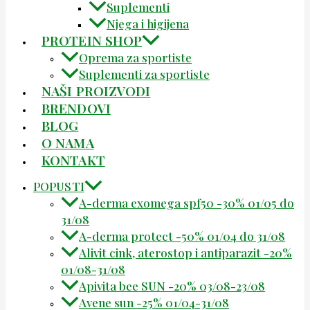
Suplementi
Njega i higijena
PROTEIN SHOP
Oprema za sportiste
Suplementi za sportiste
NAŠI PROIZVODI
BRENDOVI
BLOG
O NAMA
KONTAKT
POPUSTI
A-derma exomega spf50 -30% 01/05 do
31/08
A-derma protect -50% 01/04 do 31/08
Alivit cink, aterostop i antiparazit -20%
01/08-31/08
Apivita bee SUN -20% 03/08-23/08
Avene sun -25% 01/04-31/08