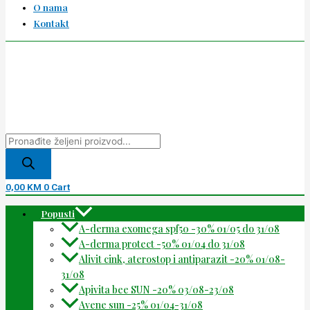
O nama
Kontakt
0,00
KM
0
Cart
Popusti
A-derma exomega spf50 -30% 01/05 do 31/08
A-derma protect -50% 01/04 do 31/08
Alivit cink, aterostop i antiparazit -20% 01/08-
31/08
Apivita bee SUN -20% 03/08-23/08
Avene sun -25% 01/04-31/08