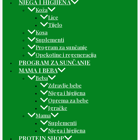
NJEGA I HIGIJENA
Koža
Lice
Tijelo
Kosa
Suplementi
Program za sunčanje
Opekotine i regeneracija
PROGRAM ZA SUNČANJE
MAMA I BEBA
Beba
Zdravlje bebe
Njega i higijena
Oprema za bebe
Igračke
Mama
Suplementi
Njega i higijena
PROTEIN SHOP