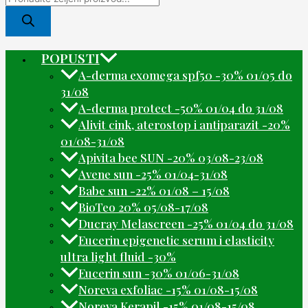
POPUSTI
A-derma exomega spf50 -30% 01/05 do
31/08
A-derma protect -50% 01/04 do 31/08
Alivit cink, aterostop i antiparazit -20%
01/08-31/08
Apivita bee SUN -20% 03/08-23/08
Avene sun -25% 01/04-31/08
Babe sun -22% 01/08 – 15/08
BioTeo 20% 05/08-17/08
Ducray Melascreen -25% 01/04 do 31/08
Eucerin epigenetic serum i elasticity
ultra light fluid -30%
Eucerin sun -30% 01/06-31/08
Noreva exfoliac -15% 01/08-15/08
Noreva Kerapil -15% 01/08-15/08