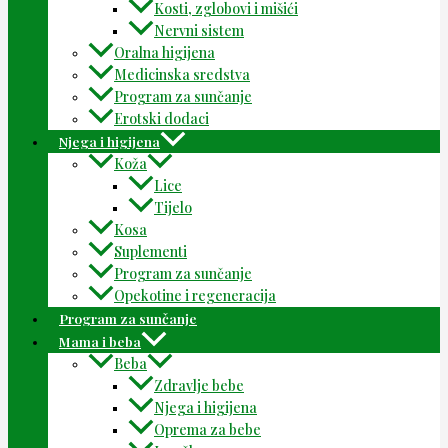
Kosti, zglobovi i mišići
Nervni sistem
Oralna higijena
Medicinska sredstva
Program za sunčanje
Erotski dodaci
Njega i higijena
Koža
Lice
Tijelo
Kosa
Suplementi
Program za sunčanje
Opekotine i regeneracija
Program za sunčanje
Mama i beba
Beba
Zdravlje bebe
Njega i higijena
Oprema za bebe