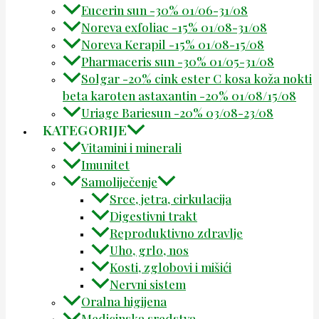
Eucerin sun -30% 01/06-31/08
Noreva exfoliac -15% 01/08-31/08
Noreva Kerapil -15% 01/08-15/08
Pharmaceris sun -30% 01/05-31/08
Solgar -20% cink ester C kosa koža nokti
beta karoten astaxantin -20% 01/08/15/08
Uriage Bariesun -20% 03/08-23/08
KATEGORIJE
Vitamini i minerali
Imunitet
Samoliječenje
Srce, jetra, cirkulacija
Digestivni trakt
Reproduktivno zdravlje
Uho, grlo, nos
Kosti, zglobovi i mišići
Nervni sistem
Oralna higijena
Medicinska sredstva