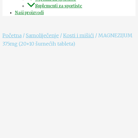
Suplementi za sportiste
Naši proizvodi
Početna
/
Samoliječenje
/
Kosti i mišići
/ MAGNEZIJUM
375mg (20+10 šumećih tableta)