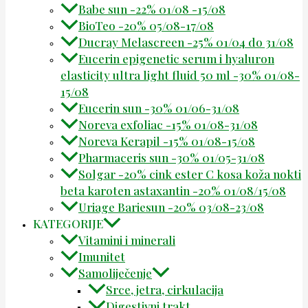
Babe sun -22% 01/08 -15/08
BioTeo -20% 05/08-17/08
Ducray Melascreen -25% 01/04 do 31/08
Eucerin epigenetic serum i hyaluron
elasticity ultra light fluid 50 ml -30% 01/08-
15/08
Eucerin sun -30% 01/06-31/08
Noreva exfoliac -15% 01/08-31/08
Noreva Kerapil -15% 01/08-15/08
Pharmaceris sun -30% 01/05-31/08
Solgar -20% cink ester C kosa koža nokti
beta karoten astaxantin -20% 01/08/15/08
Uriage Bariesun -20% 03/08-23/08
KATEGORIJE
Vitamini i minerali
Imunitet
Samoliječenje
Srce, jetra, cirkulacija
Digestivni trakt