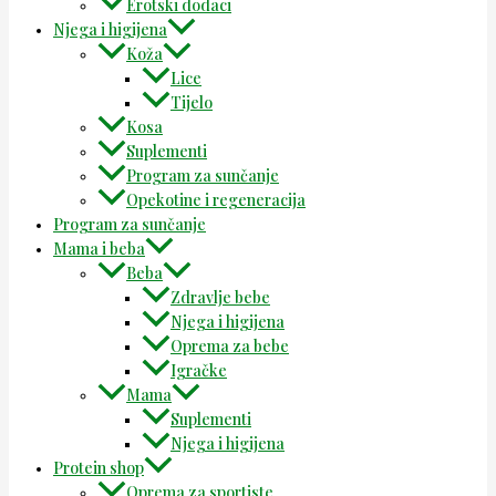
Erotski dodaci
Njega i higijena
Koža
Lice
Tijelo
Kosa
Suplementi
Program za sunčanje
Opekotine i regeneracija
Program za sunčanje
Mama i beba
Beba
Zdravlje bebe
Njega i higijena
Oprema za bebe
Igračke
Mama
Suplementi
Njega i higijena
Protein shop
Oprema za sportiste