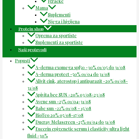
Igračke
Mama
Suplementi
Njega i higijena
Protein shop
Oprema za sportiste
Suplementi za sportiste
Naši proizvodi
Popusti
A-derma exomega spf50 -30% 01/05 do 31/08
A-derma protect -50% 01/04 do 31/08
Alivit cink, aterostop i antiparazit -20% 01/08-
31/08
Apivita bee SUN -20% 03/08-23/08
Avene sun -25% 01/04-31/08
Babe sun -22% 01/08 – 15/08
BioTeo 20% 05/08-17/08
Ducray Melascreen -25% 01/04 do 31/08
Eucerin epigenetic serum i elasticity ultra light
fluid -30%