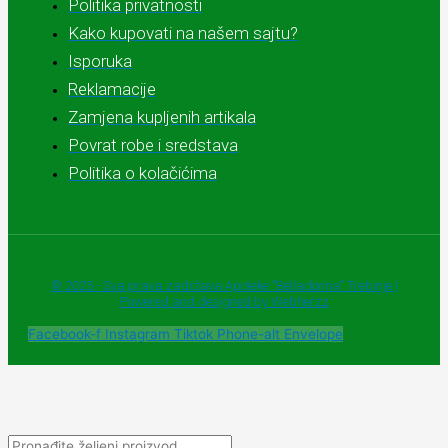
Politika privatnosti
Kako kupovati na našem sajtu?
Isporuka
Reklamacije
Zamjena kupljenih artikala
Povrat robe i sredstava
Politika o kolačićima
© 2025 - Sva prava zadržava Apoteke "Belladonna" Trebinje |
Powered and designed by Webherzz
Facebook-f
Instagram
Tiktok
Phone-alt
Envelope