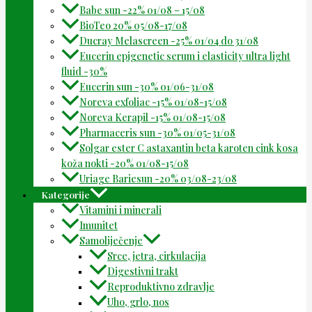
Babe sun -22% 01/08 – 15/08
BioTeo 20% 05/08-17/08
Ducray Melascreen -25% 01/04 do 31/08
Eucerin epigenetic serum i elasticity ultra light
fluid -30%
Eucerin sun -30% 01/06-31/08
Noreva exfoliac -15% 01/08-15/08
Noreva Kerapil -15% 01/08-15/08
Pharmaceris sun -30% 01/05-31/08
Solgar ester C astaxantin beta karoten cink kosa
koža nokti -20% 01/08-15/08
Uriage Bariesun -20% 03/08-23/08
Kategorije
Vitamini i minerali
Imunitet
Samoliječenje
Srce, jetra, cirkulacija
Digestivni trakt
Reproduktivno zdravlje
Uho, grlo, nos