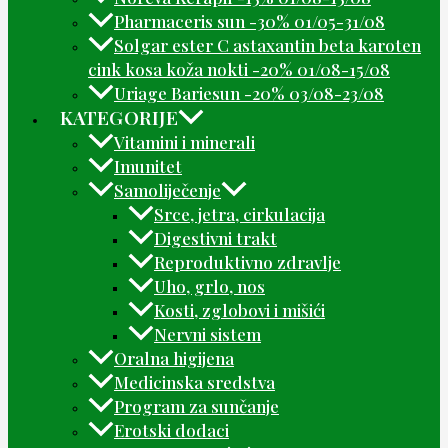
Pharmaceris sun -30% 01/05-31/08
Solgar ester C astaxantin beta karoten
cink kosa koža nokti -20% 01/08-15/08
Uriage Bariesun -20% 03/08-23/08
KATEGORIJE
Vitamini i minerali
Imunitet
Samoliječenje
Srce, jetra, cirkulacija
Digestivni trakt
Reproduktivno zdravlje
Uho, grlo, nos
Kosti, zglobovi i mišići
Nervni sistem
Oralna higijena
Medicinska sredstva
Program za sunčanje
Erotski dodaci