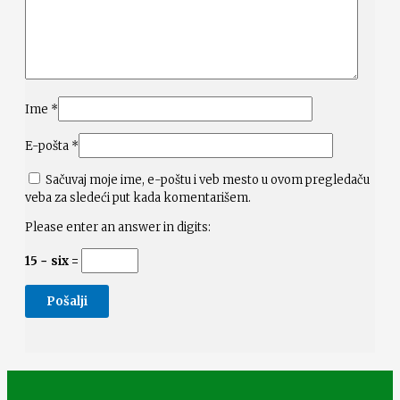
Ime
*
E-pošta
*
Sačuvaj moje ime, e-poštu i veb mesto u ovom pregledaču
veba za sledeći put kada komentarišem.
Please enter an answer in digits:
15 − six =