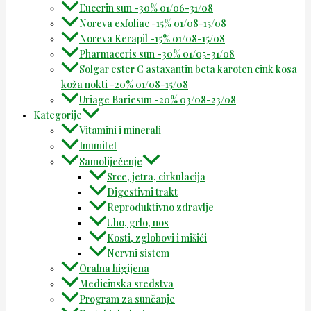
Eucerin sun -30% 01/06-31/08
Noreva exfoliac -15% 01/08-15/08
Noreva Kerapil -15% 01/08-15/08
Pharmaceris sun -30% 01/05-31/08
Solgar ester C astaxantin beta karoten cink kosa
koža nokti -20% 01/08-15/08
Uriage Bariesun -20% 03/08-23/08
Kategorije
Vitamini i minerali
Imunitet
Samoliječenje
Srce, jetra, cirkulacija
Digestivni trakt
Reproduktivno zdravlje
Uho, grlo, nos
Kosti, zglobovi i mišići
Nervni sistem
Oralna higijena
Medicinska sredstva
Program za sunčanje