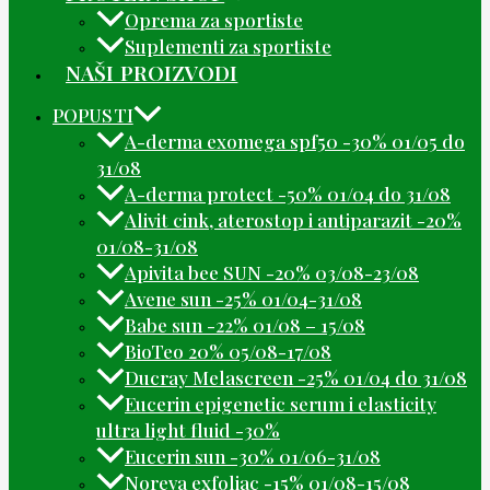
Oprema za sportiste
Suplementi za sportiste
NAŠI PROIZVODI
POPUSTI
A-derma exomega spf50 -30% 01/05 do
31/08
A-derma protect -50% 01/04 do 31/08
Alivit cink, aterostop i antiparazit -20%
01/08-31/08
Apivita bee SUN -20% 03/08-23/08
Avene sun -25% 01/04-31/08
Babe sun -22% 01/08 – 15/08
BioTeo 20% 05/08-17/08
Ducray Melascreen -25% 01/04 do 31/08
Eucerin epigenetic serum i elasticity
ultra light fluid -30%
Eucerin sun -30% 01/06-31/08
Noreva exfoliac -15% 01/08-15/08