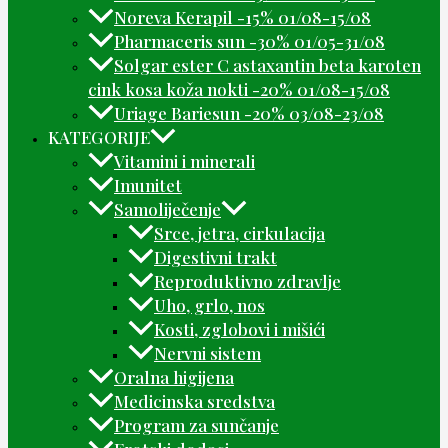
Noreva Kerapil -15% 01/08-15/08
Pharmaceris sun -30% 01/05-31/08
Solgar ester C astaxantin beta karoten
cink kosa koža nokti -20% 01/08-15/08
Uriage Bariesun -20% 03/08-23/08
KATEGORIJE
Vitamini i minerali
Imunitet
Samoliječenje
Srce, jetra, cirkulacija
Digestivni trakt
Reproduktivno zdravlje
Uho, grlo, nos
Kosti, zglobovi i mišići
Nervni sistem
Oralna higijena
Medicinska sredstva
Program za sunčanje