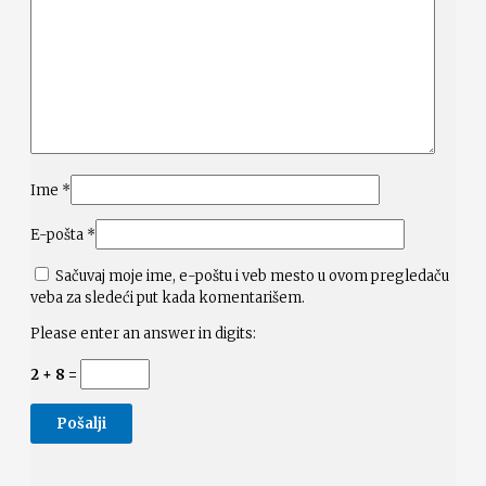
Ime
*
E-pošta
*
Sačuvaj moje ime, e-poštu i veb mesto u ovom pregledaču
veba za sledeći put kada komentarišem.
Please enter an answer in digits:
2 + 8 =