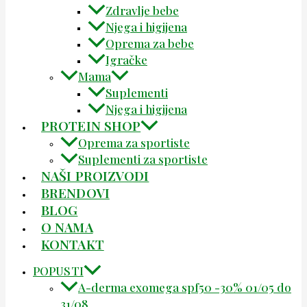
Zdravlje bebe
Njega i higijena
Oprema za bebe
Igračke
Mama
Suplementi
Njega i higijena
PROTEIN SHOP
Oprema za sportiste
Suplementi za sportiste
NAŠI PROIZVODI
BRENDOVI
BLOG
O NAMA
KONTAKT
POPUSTI
A-derma exomega spf50 -30% 01/05 do
31/08