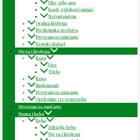
Uho, grlo, nos
Kosti, zglobovi i mišići
Nervni sistem
Oralna higijena
Medicinska sredstva
Program za sunčanje
Erotski dodaci
Njega i higijena
Koža
Lice
Tijelo
Kosa
Suplementi
Program za sunčanje
Opekotine i regeneracija
Program za sunčanje
Mama i beba
Beba
Zdravlje bebe
Njega i higijena