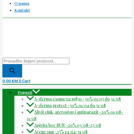
O nama
Kontakt
0,00
KM
0
Cart
Popusti
A-derma exomega spf50 -30% 01/05 do 31/08
A-derma protect -50% 01/04 do 31/08
Alivit cink, aterostop i antiparazit -20% 01/08-
31/08
Apivita bee SUN -20% 03/08-23/08
Avene sun -25% 01/04-31/08