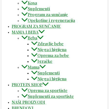
Kosa
Suplementi
Program za sunčanje
Opekotine i regeneracija
PROGRAM ZA SUNČANJE
MAMA I BEBA
Beba
Zdravlje bebe
Njega i higijena
Oprema za bebe
Igračke
Mama
Suplementi
Njega i higijena
PROTEIN SHOP
Oprema za sportiste
Suplementi za sportiste
NAŠI PROIZVODI
BRENDOVI