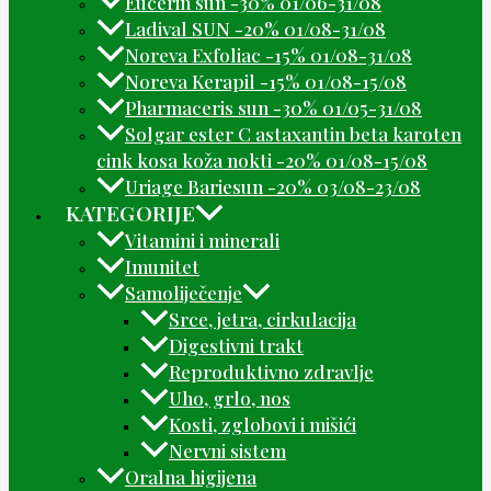
Eucerin sun -30% 01/06-31/08
Ladival SUN -20% 01/08-31/08
Noreva Exfoliac -15% 01/08-31/08
Noreva Kerapil -15% 01/08-15/08
Pharmaceris sun -30% 01/05-31/08
Solgar ester C astaxantin beta karoten
cink kosa koža nokti -20% 01/08-15/08
Uriage Bariesun -20% 03/08-23/08
KATEGORIJE
Vitamini i minerali
Imunitet
Samoliječenje
Srce, jetra, cirkulacija
Digestivni trakt
Reproduktivno zdravlje
Uho, grlo, nos
Kosti, zglobovi i mišići
Nervni sistem
Oralna higijena