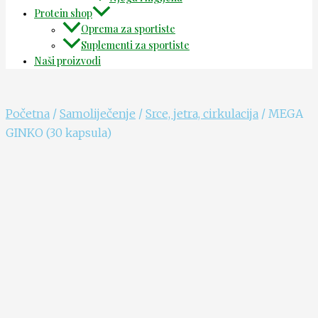
Protein shop
Oprema za sportiste
Suplementi za sportiste
Naši proizvodi
Početna
/
Samoliječenje
/
Srce, jetra, cirkulacija
/ MEGA
GINKO (30 kapsula)