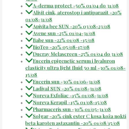
A-derma protect -50% 01/04 do 31/08
Alivit cink, aterostop i antiparazit -20%
01/08-31/08
Apivita bee SUN -20% 03/08-23/08
Avene sun -25% 01/04-31/08
Babe sun -22% 01/08 -15/08
BioTeo -20% 05/08-17/08
Ducray Melascreen -25% 01/04 do 31/08
Eucerin epigenetic serum i hyaluron
elasticity ultra light fluid 50 ml -30% 01/08-
15/08
Eucerin sun -30% 01/06-31/08
Ladival SUN -20% 01/08-31/08
Noreva Exfoliac -15% 01/08-31/08
Noreva Kerapil -15% 01/08-15/08
Pharmaceris sun -30% 01/05-31/08
Solgar -20% cink ester C kosa koža nokti
beta karoten astaxantin -20% 01/08/15/08