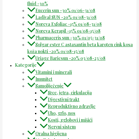
fluid -30%
Eucerin sun -30% 01/06-31/08
Ladival SUN -20% 01/08-31/08
Noreva Exfoliac -15% 01/08-31/08
Noreva Kerapil -15% 01/08-15/08
Pharmaceris sun -30% 01/05-31/08
Solgar ester C astaxantin beta karoten cink kosa
koža nokti -20% 01/08-15/08
Uriage Bariesun -20% 03/08-23/08
Kategorije
Vitamini i minerali
Imunitet
Samoliječenje
Srce, jetra, cirkulacija
Digestivni trakt
Reproduktivno zdravlje
Uho, grlo, nos
Kosti, zglobovi i mišići
Nervni sistem
Oralna higijena