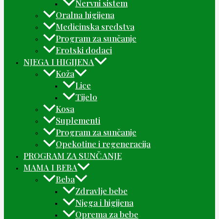
Nervni sistem
Oralna higijena
Medicinska sredstva
Program za sunčanje
Erotski dodaci
NJEGA I HIGIJENA
Koža
Lice
Tijelo
Kosa
Suplementi
Program za sunčanje
Opekotine i regeneracija
PROGRAM ZA SUNČANJE
MAMA I BEBA
Beba
Zdravlje bebe
Njega i higijena
Oprema za bebe