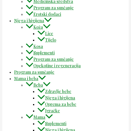
Medicinska sredstva
Program za sunčanje
Erotski dodaci
Njega i higijena
Koža
Lice
Tijelo
Kosa
Suplementi
Program za sunčanje
Opekotine i regeneracija
Program za sunčanje
Mama i beba
Beba
Zdravlje bebe
Njega i higijena
Oprema za bebe
Igračke
Mama
Suplementi
Njega i higijena