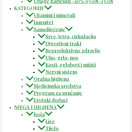
Uriage Bariesun -20% 03/08-23/08
KATEGORIJE
Vitamini i minerali
Imunitet
Samoliječenje
Srce, jetra, cirkulacija
Digestivni trakt
Reproduktivno zdravlje
Uho, grlo, nos
Kosti, zglobovi i mišići
Nervni sistem
Oralna higijena
Medicinska sredstva
Program za sunčanje
Erotski dodaci
NJEGA I HIGIJENA
Koža
Lice
Tijelo