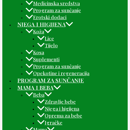
Medicinska sredstva
Program za sunčanje
Erotski dodaci
NJEGA I HIGIJENA
Koža
Lice
Tijelo
Kosa
Suplementi
Program za sunčanje
Opekotine i regeneracija
PROGRAM ZA SUNČANJE
MAMA I BEBA
Beba
Zdravlje bebe
Njega i higijena
Oprema za bebe
Igračke
Mama