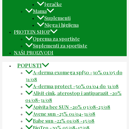
Igračke
Mama
Suplementi
Njega i higijena
PROTEIN SHOP
Oprema za sportiste
Suplementi za sportiste
NAŠI PROIZVODI
POPUSTI
A-derma exomega spf50 -30% 01/05 do
31/08
A-derma protect -50% 01/04 do 31/08
Alivit cink, aterostop i antiparazit -20%
01/08-31/08
Apivita bee SUN -20% 03/08-23/08
Avene sun -25% 01/04-31/08
Babe sun -22% 01/08 -15/08
BioTeo -20% 05/08-17/08