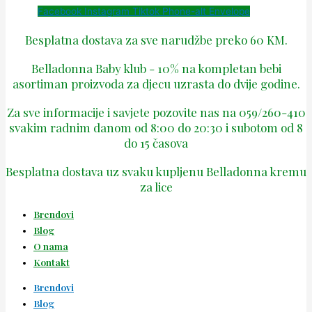
Facebook
Instagram
Tiktok
Phone-alt
Envelope
Besplatna dostava za sve narudžbe preko 60 KM.
Belladonna Baby klub - 10% na kompletan bebi
asortiman proizvoda za djecu uzrasta do dvije godine.
Za sve informacije i savjete pozovite nas na 059/260-410
svakim radnim danom od 8:00 do 20:30 i subotom od 8
do 15 časova
Besplatna dostava uz svaku kupljenu Belladonna kremu
za lice
Brendovi
Blog
O nama
Kontakt
Brendovi
Blog