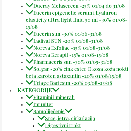
Ducray Melascreen -25% 01/04 do 31/08
Eucerin epigenetic serum i hyaluron
elasticity ultra light fluid 50 ml -30% 01/08-
15/08
Eucerin sun -30% 01/06-31/08
Ladival SUN -20% 01/08-31/08
Noreva Exfoliac -15% 01/08-31/08
Noreva Kerapil -15% 01/08-15/08
Pharmaceris sun -30% 01/05-31/08
Solgar -20% cink ester C kosa koža nokti
beta karoten astaxantin -20% 01/08/15/08
Uriage Bariesun -20% 03/08-23/08
KATEGORIJE
Vitamini i minerali
Imunitet
Samoliječenje
Srce, jetra, cirkulacija
Digestivni trakt