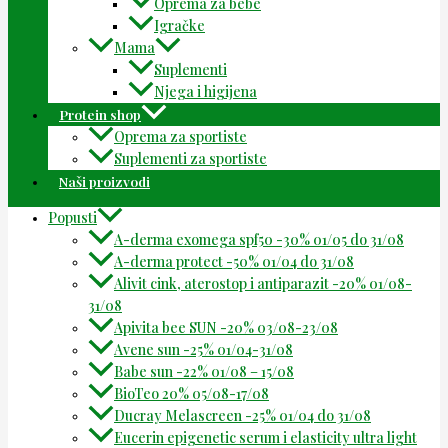
Oprema za bebe
Igračke
Mama
Suplementi
Njega i higijena
Protein shop
Oprema za sportiste
Suplementi za sportiste
Naši proizvodi
Popusti
A-derma exomega spf50 -30% 01/05 do 31/08
A-derma protect -50% 01/04 do 31/08
Alivit cink, aterostop i antiparazit -20% 01/08-
31/08
Apivita bee SUN -20% 03/08-23/08
Avene sun -25% 01/04-31/08
Babe sun -22% 01/08 – 15/08
BioTeo 20% 05/08-17/08
Ducray Melascreen -25% 01/04 do 31/08
Eucerin epigenetic serum i elasticity ultra light