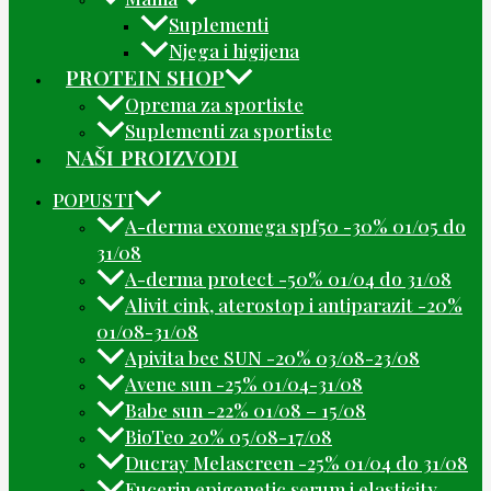
Suplementi
Njega i higijena
PROTEIN SHOP
Oprema za sportiste
Suplementi za sportiste
NAŠI PROIZVODI
POPUSTI
A-derma exomega spf50 -30% 01/05 do
31/08
A-derma protect -50% 01/04 do 31/08
Alivit cink, aterostop i antiparazit -20%
01/08-31/08
Apivita bee SUN -20% 03/08-23/08
Avene sun -25% 01/04-31/08
Babe sun -22% 01/08 – 15/08
BioTeo 20% 05/08-17/08
Ducray Melascreen -25% 01/04 do 31/08
Eucerin epigenetic serum i elasticity