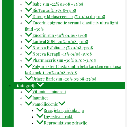
Babe sun -22% 01/08 – 15/08
BioTeo 20% 05/08-17/08
Ducray Melascreen -25% 01/04 do 31/08
Eucerin epigenetic serum i elasticity ultra light
fluid -30%
Eucerin sun -30% 01/06-31/08
Ladival SUN -20% 01/08-31/08
Noreva Exfoliac -15% 01/08-31/08
Noreva Kerapil -15% 01/08-15/08
Pharmaceris sun -30% 01/05-31/08
Solgar ester C astaxantin beta karoten cink kosa
koža nokti -20% 01/08-15/08
Uriage Bariesun -20% 03/08-23/08
Kategorije
Vitamini i minerali
Imunitet
Samoliječenje
Srce, jetra, cirkulacija
Digestivni trakt
Reproduktivno zdravlje