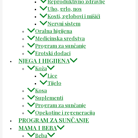
Reproduktivno zdravlje
Uho, grlo, nos
Kosti, zglobovi i mišići
Nervni sistem
Oralna higijena
Medicinska sredstva
Program za sunčanje
Erotski dodaci
NJEGA I HIGIJENA
Koža
Lice
Tijelo
Kosa
Suplementi
Program za sunčanje
Opekotine i regeneracija
PROGRAM ZA SUNČANJE
MAMA I BEBA
Beba