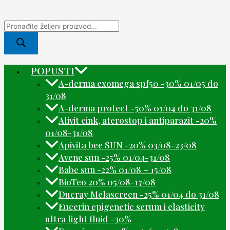
POPUSTI
A-derma exomega spf50 -30% 01/05 do
31/08
A-derma protect -50% 01/04 do 31/08
Alivit cink, aterostop i antiparazit -20%
01/08-31/08
Apivita bee SUN -20% 03/08-23/08
Avene sun -25% 01/04-31/08
Babe sun -22% 01/08 – 15/08
BioTeo 20% 05/08-17/08
Ducray Melascreen -25% 01/04 do 31/08
Eucerin epigenetic serum i elasticity
ultra light fluid -30%