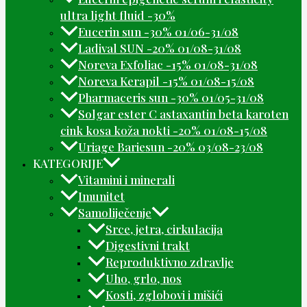
ultra light fluid -30%
Eucerin sun -30% 01/06-31/08
Ladival SUN -20% 01/08-31/08
Noreva Exfoliac -15% 01/08-31/08
Noreva Kerapil -15% 01/08-15/08
Pharmaceris sun -30% 01/05-31/08
Solgar ester C astaxantin beta karoten
cink kosa koža nokti -20% 01/08-15/08
Uriage Bariesun -20% 03/08-23/08
KATEGORIJE
Vitamini i minerali
Imunitet
Samoliječenje
Srce, jetra, cirkulacija
Digestivni trakt
Reproduktivno zdravlje
Uho, grlo, nos
Kosti, zglobovi i mišići