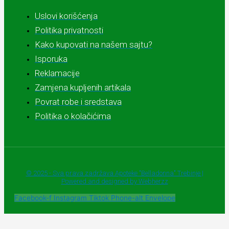
Uslovi korišćenja
Politika privatnosti
Kako kupovati na našem sajtu?
Isporuka
Reklamacije
Zamjena kupljenih artikala
Povrat robe i sredstava
Politika o kolačićima
© 2025 - Sva prava zadržava Apoteke "Belladonna" Trebinje |
Powered and designed by Webherzz
Facebook-f
Instagram
Tiktok
Phone-alt
Envelope