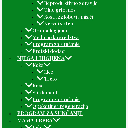
Reproduktivno zdravlje
Uho, grlo, nos
Kosti, zglobovi i mišići
Nervni sistem
Oralna higijena
Medicinska sredstva
Program za sunčanje
Erotski dodaci
NJEGA I HIGIJENA
Koža
Lice
Tijelo
Kosa
Suplementi
Program za sunčanje
Opekotine i regeneracija
PROGRAM ZA SUNČANJE
MAMA I BEBA
Beba