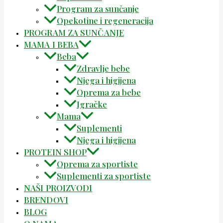
Program za sunčanje
Opekotine i regeneracija
PROGRAM ZA SUNČANJE
MAMA I BEBA
Beba
Zdravlje bebe
Njega i higijena
Oprema za bebe
Igračke
Mama
Suplementi
Njega i higijena
PROTEIN SHOP
Oprema za sportiste
Suplementi za sportiste
NAŠI PROIZVODI
BRENDOVI
BLOG