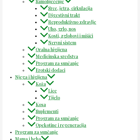
Samoliječenje
Srce, jetra, cirkulacija
Digestivni trakt
Reproduktivno zdravlje
Uho, grlo, nos
Kosti, zglobovi i mišići
Nervni sistem
Oralna higijena
Medicinska sredstva
Program za sunčanje
Erotski dodaci
Njega i higijena
Koža
Lice
Tijelo
Kosa
Suplementi
Program za sunčanje
Opekotine i regeneracija
Program za sunčanje
Mama i beba