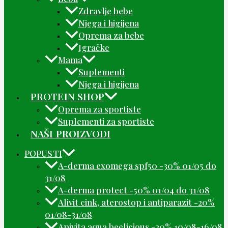
Zdravlje bebe
Njega i higijena
Oprema za bebe
Igračke
Mama
Suplementi
Njega i higijena
PROTEIN SHOP
Oprema za sportiste
Suplementi za sportiste
NAŠI PROIZVODI
POPUSTI
A-derma exomega spf50 -30% 01/05 do
31/08
A-derma protect -50% 01/04 do 31/08
Alivit cink, aterostop i antiparazit -20%
01/08-31/08
Apivita aqua beelicious -20% 10/08-16/08