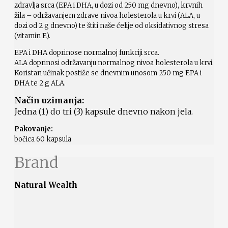
zdravlja srca (EPA i DHA, u dozi od 250 mg dnevno), krvnih
žila – održavanjem zdrave nivoa holesterola u krvi (ALA, u
dozi od 2 g dnevno) te štiti naše ćelije od oksidativnog stresa
(vitamin E).
EPA i DHA doprinose normalnoj funkciji srca.
ALA doprinosi održavanju normalnog nivoa holesterola u krvi.
Koristan učinak postiže se dnevnim unosom 250 mg EPA i
DHA te 2 g ALA.
Način uzimanja:
Jedna (1) do tri (3) kapsule dnevno nakon jela.
Pakovanje:
bočica 60 kapsula
Brand
Natural Wealth