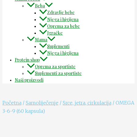
Beba
Zdravlje bebe
Njega i higijena
Oprema za bebe
Igračke
Mama
Suplementi
Njega i higijena
Protein shop
Oprema za sportiste
Suplementi za sportiste
Naši proizvodi
Početna
/
Samoliječenje
/
Srce, jetra, cirkulacija
/ OMEGA
3-6-9 (60 kapsula)