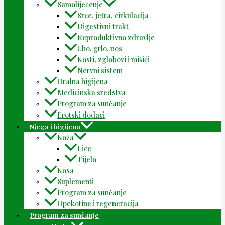
Samoliječenje
Srce, jetra, cirkulacija
Digestivni trakt
Reproduktivno zdravlje
Uho, grlo, nos
Kosti, zglobovi i mišići
Nervni sistem
Oralna higijena
Medicinska sredstva
Program za sunčanje
Erotski dodaci
Njega i higijena
Koža
Lice
Tijelo
Kosa
Suplementi
Program za sunčanje
Opekotine i regeneracija
Program za sunčanje