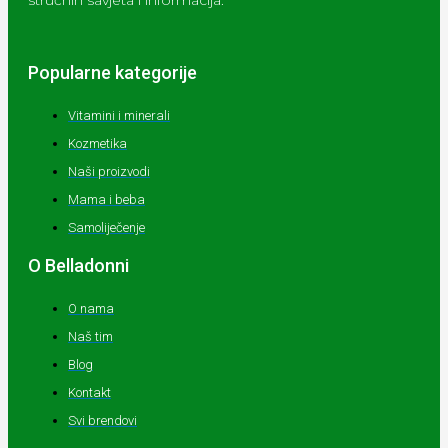
stručnih savjeta i informacija.
Popularne kategorije
Vitamini i minerali
Kozmetika
Naši proizvodi
Mama i beba
Samoliječenje
O Belladonni
O nama
Naš tim
Blog
Kontakt
Svi brendovi