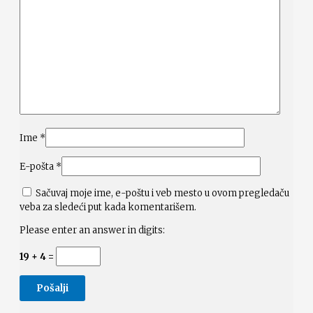
Ime
*
E-pošta
*
Sačuvaj moje ime, e-poštu i veb mesto u ovom pregledaču
veba za sledeći put kada komentarišem.
Please enter an answer in digits:
19 + 4 =