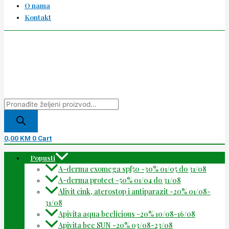
O nama
Kontakt
0,00
KM
0
Cart
Popusti
A-derma exomega spf50 -30% 01/05 do 31/08
A-derma protect -50% 01/04 do 31/08
Alivit cink, aterostop i antiparazit -20% 01/08-
31/08
Apivita aqua beelicious -20% 10/08-16/08
Apivita bee SUN -20% 03/08-23/08