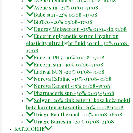
Avene cleanance -20% 03/08-16/08
Avene sun -25% 01/04-31/08
Babe sun -22% 01/08 -15/08
BioTeo -20% 05/08-17/08
Ducray Melascreen -25% 01/04 do 31/08
Eucerin epigenetic serum i hyaluron
elasticity ultra light fluid 50 ml -30% 01/08-
15/08
Eucerin PH5 -30% 10/08-27/08
Eucerin sun -30% 01/06-31/08
Ladival SUN -20% 01/08-31/08
Noreva Exfoliac -15% 01/08-31/08
Noreva Kerapil -15% 01/08-15/08
Pharmaceris sun -30% 01/05-31/08
Solgar -20% cink ester C kosa koža nokti
beta karoten astaxantin -20% 01/08/15/08
Uriage Eau thermal -20% 10/08-16/08
Uriage Bariesun -20% 03/08-23/08
KATEGORIJE