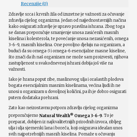
Recenzije (0)
Zdravlje srca i krvnih žila od izuzetne je važnosti za očuvanje
zdravlja cijelog organizma. Jedan od najjednostavnijih načina
kako osigurati zdravlje je upravo pravilna ishrana. Zbog toga
se danas preporučuje smanjenje unosa zasićenih masnih
kiselina i kolesterola, te povećanje unosa nezasićenih, omega
3-6-9, masnih kiselina. One povoljno djeluju na organizam, a
budući da su omega-3 i omega-6 esencijalne masne kiseline,
što znači da ih naš organizam ne može sam proizvesti, njihova
zastupljenost u svakodnevnoj ishrani dobija još više na
važnosti.
Iako je hrana poput ribe, maslinovog ulja i orašastih plodova
bogata esencijalnim masnim kiselinama, većina ljudi ih ne
unosi u organizam u dovoljnoj količini, pa ih je dobro osigurati
putem dodataka prehrani.
Zato kao neizostavnu potporu zdravlju cijelog organizma
®
preporučujemo
Natural Wealth
Omega 3-6-9
. To je
preparat, dobijen iz najkvalitetnijih prirodnih izvora, ribljeg
ulja i ulja sjemenki lana i boreča, koji osigurava idealan unos
svih najpotrebnijih masnih kiselina. Pomaže u očuvanju