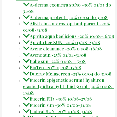
A-derma exomega spf50 -30% 01/05 do
31/08
A-derma protect -50% 01/04 do 31/08
Alivit cink, aterostop i antiparazit -20%
01/08-31/08
Apivita aqua beelicious -20% 10/08-16/08
Apivita bee SUN -20% 03/08-23/08
Avene cleanance -20% 03/08-16/08
Avene sun -25% 01/04-31/08
Babe sun -22% 01/08 -15/08
BioTeo -20% 05/08-17/08
Ducray Melascreen -25% 01/04 do 31/08
Eucerin epigenetic serum i hyaluron
elasticity ultra light fluid 50 ml -30% 01/08-
15/08
Eucerin PH5 -30% 10/08-27/08
Eucerin sun -30% 01/06-31/08
Ladival SUN -20% 01/08-31/08