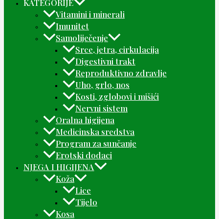
KATEGORIJE
Vitamini i minerali
Imunitet
Samoliječenje
Srce, jetra, cirkulacija
Digestivni trakt
Reproduktivno zdravlje
Uho, grlo, nos
Kosti, zglobovi i mišići
Nervni sistem
Oralna higijena
Medicinska sredstva
Program za sunčanje
Erotski dodaci
NJEGA I HIGIJENA
Koža
Lice
Tijelo
Kosa