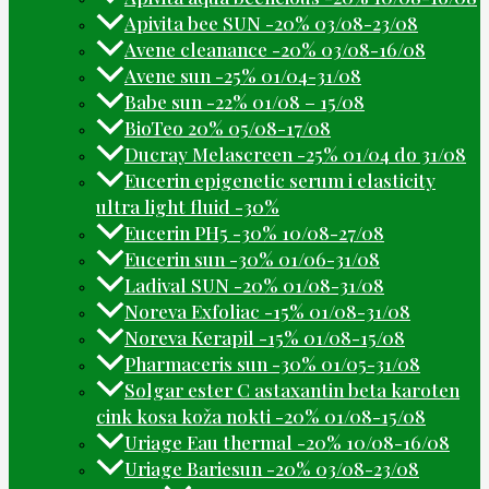
Apivita bee SUN -20% 03/08-23/08
Avene cleanance -20% 03/08-16/08
Avene sun -25% 01/04-31/08
Babe sun -22% 01/08 – 15/08
BioTeo 20% 05/08-17/08
Ducray Melascreen -25% 01/04 do 31/08
Eucerin epigenetic serum i elasticity
ultra light fluid -30%
Eucerin PH5 -30% 10/08-27/08
Eucerin sun -30% 01/06-31/08
Ladival SUN -20% 01/08-31/08
Noreva Exfoliac -15% 01/08-31/08
Noreva Kerapil -15% 01/08-15/08
Pharmaceris sun -30% 01/05-31/08
Solgar ester C astaxantin beta karoten
cink kosa koža nokti -20% 01/08-15/08
Uriage Eau thermal -20% 10/08-16/08
Uriage Bariesun -20% 03/08-23/08