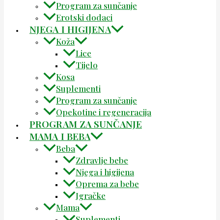
Program za sunčanje
Erotski dodaci
NJEGA I HIGIJENA
Koža
Lice
Tijelo
Kosa
Suplementi
Program za sunčanje
Opekotine i regeneracija
PROGRAM ZA SUNČANJE
MAMA I BEBA
Beba
Zdravlje bebe
Njega i higijena
Oprema za bebe
Igračke
Mama
Suplementi