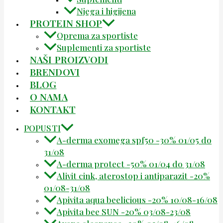
Njega i higijena
PROTEIN SHOP
Oprema za sportiste
Suplementi za sportiste
NAŠI PROIZVODI
BRENDOVI
BLOG
O NAMA
KONTAKT
POPUSTI
A-derma exomega spf50 -30% 01/05 do
31/08
A-derma protect -50% 01/04 do 31/08
Alivit cink, aterostop i antiparazit -20%
01/08-31/08
Apivita aqua beelicious -20% 10/08-16/08
Apivita bee SUN -20% 03/08-23/08