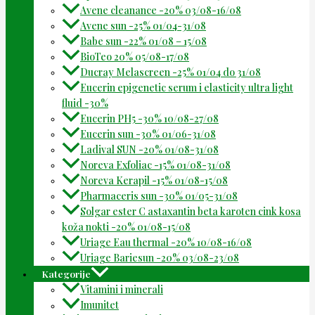
Avene cleanance -20% 03/08-16/08
Avene sun -25% 01/04-31/08
Babe sun -22% 01/08 – 15/08
BioTeo 20% 05/08-17/08
Ducray Melascreen -25% 01/04 do 31/08
Eucerin epigenetic serum i elasticity ultra light
fluid -30%
Eucerin PH5 -30% 10/08-27/08
Eucerin sun -30% 01/06-31/08
Ladival SUN -20% 01/08-31/08
Noreva Exfoliac -15% 01/08-31/08
Noreva Kerapil -15% 01/08-15/08
Pharmaceris sun -30% 01/05-31/08
Solgar ester C astaxantin beta karoten cink kosa
koža nokti -20% 01/08-15/08
Uriage Eau thermal -20% 10/08-16/08
Uriage Bariesun -20% 03/08-23/08
Kategorije
Vitamini i minerali
Imunitet