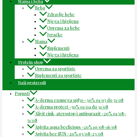
Mama i beba
Beba
Zdravlje bebe
Njega i higijena
Oprema za bebe
Igračke
Mama
Suplementi
Njega i higijena
Protein shop
Oprema za sportiste
Suplementi za sportiste
Naši proizvodi
Popusti
A-derma exomega spf50 -30% 01/05 do 31/08
A-derma protect -50% 01/04 do 31/08
Alivit cink, aterostop i antiparazit -20% 01/08-
31/08
Apivita aqua beelicious -20% 10/08-16/08
Apivita bee SUN -20% 03/08-23/08