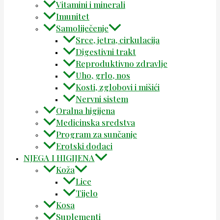
Vitamini i minerali
Imunitet
Samoliječenje
Srce, jetra, cirkulacija
Digestivni trakt
Reproduktivno zdravlje
Uho, grlo, nos
Kosti, zglobovi i mišići
Nervni sistem
Oralna higijena
Medicinska sredstva
Program za sunčanje
Erotski dodaci
NJEGA I HIGIJENA
Koža
Lice
Tijelo
Kosa
Suplementi