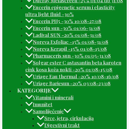
Ducray Melascreen -25% 01/04 do 31/08
Eucerin epigenetic serum i elasticity
ultra light fluid -30%
Eucerin PH5 -30% 10/08-27/08
Eucerin sun -30% 01/06-31/08
Ladival SUN -20% 01/08-31/08
Noreva Exfoliac -15% 01/08-31/08
Noreva Kerapil -15% 01/08-15/08
Pharmaceris sun -30% 01/05-31/08
Solgar ester C astaxantin beta karoten
cink kosa koža nokti -20% 01/08-15/08
Uriage Eau thermal -20% 10/08-16/08
Uriage Bariesun -20% 03/08-23/08
KATEGORIJE
Vitamini i minerali
Imunitet
Samoliječenje
Srce, jetra, cirkulacija
Digestivni trakt