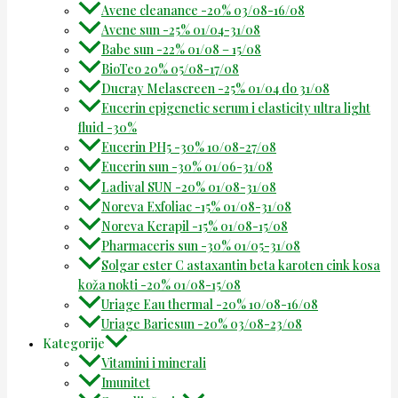
Avene cleanance -20% 03/08-16/08
Avene sun -25% 01/04-31/08
Babe sun -22% 01/08 – 15/08
BioTeo 20% 05/08-17/08
Ducray Melascreen -25% 01/04 do 31/08
Eucerin epigenetic serum i elasticity ultra light
fluid -30%
Eucerin PH5 -30% 10/08-27/08
Eucerin sun -30% 01/06-31/08
Ladival SUN -20% 01/08-31/08
Noreva Exfoliac -15% 01/08-31/08
Noreva Kerapil -15% 01/08-15/08
Pharmaceris sun -30% 01/05-31/08
Solgar ester C astaxantin beta karoten cink kosa
koža nokti -20% 01/08-15/08
Uriage Eau thermal -20% 10/08-16/08
Uriage Bariesun -20% 03/08-23/08
Kategorije
Vitamini i minerali
Imunitet