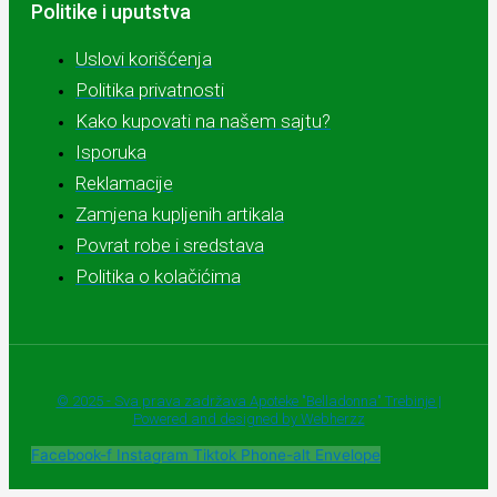
Politike i uputstva
Uslovi korišćenja
Politika privatnosti
Kako kupovati na našem sajtu?
Isporuka
Reklamacije
Zamjena kupljenih artikala
Povrat robe i sredstava
Politika o kolačićima
© 2025 - Sva prava zadržava Apoteke "Belladonna" Trebinje |
Powered and designed by Webherzz
Facebook-f
Instagram
Tiktok
Phone-alt
Envelope