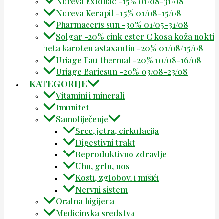
Noreva Exfoliac -15% 01/08-31/08
Noreva Kerapil -15% 01/08-15/08
Pharmaceris sun -30% 01/05-31/08
Solgar -20% cink ester C kosa koža nokti
beta karoten astaxantin -20% 01/08/15/08
Uriage Eau thermal -20% 10/08-16/08
Uriage Bariesun -20% 03/08-23/08
KATEGORIJE
Vitamini i minerali
Imunitet
Samoliječenje
Srce, jetra, cirkulacija
Digestivni trakt
Reproduktivno zdravlje
Uho, grlo, nos
Kosti, zglobovi i mišići
Nervni sistem
Oralna higijena
Medicinska sredstva