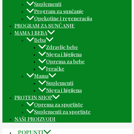
Suplementi
Program za sunčanje
Opekotine i regeneracija
PROGRAM ZA SUNČANJE
MAMA I BEBA
Beba
Zdravlje bebe
Njega i higijena
Oprema za bebe
Igračke
Mama
Suplementi
Njega i higijena
PROTEIN SHOP
Oprema za sportiste
Suplementi za sportiste
NAŠI PROIZVODI
POPUSTI