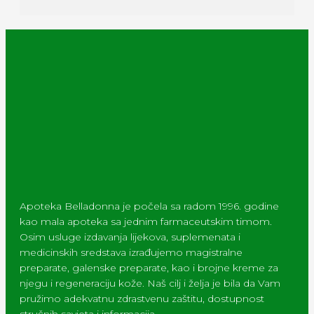
Apoteka Belladonna je počela sa radom 1996. godine
kao mala apoteka sa jednim farmaceutskim timom.
Osim usluge izdavanja lijekova, suplemenata i
medicinskih sredstava izrađujemo magistralne
preparate, galenske preparate, kao i brojne kreme za
njegu i regeneraciju kože. Naš cilj i želja je bila da Vam
pružimo adekvatnu zdrastvenu zaštitu, dostupnost