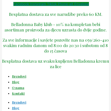
Facebook
Instagram
Tiktok
Phone-alt
Envelope
Besplatna dostava za sve narudžbe preko 60 KM.
Belladonna Baby klub - 10% na kompletan bebi
asortiman proizvoda za djecu uzrasta do dvije godine.
Za sve informacije i savjete pozovite nas na 059/260-410
svakim radnim danom od 8:00 do 20:30 i subotom od 8
do 15 časova
Besplatna dostava uz svaku kupljenu Belladonna kremu
za lice
Brendovi
Blog
O nama
Kontakt
Brendovi
Blog