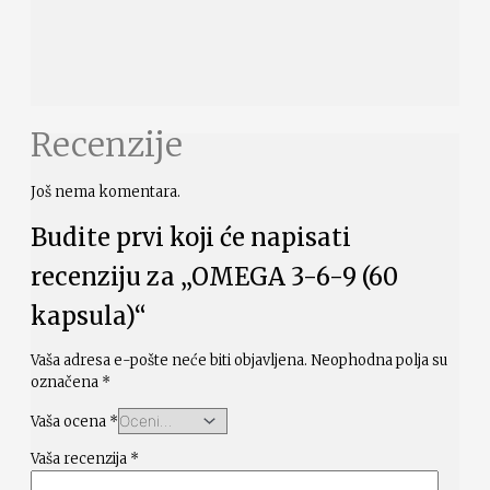
Recenzije
Još nema komentara.
Budite prvi koji će napisati
recenziju za „OMEGA 3-6-9 (60
kapsula)“
Vaša adresa e-pošte neće biti objavljena.
Neophodna polja su
označena
*
Vaša ocena
*
Vaša recenzija
*