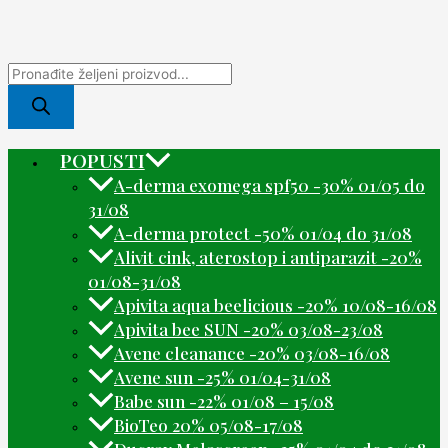
POPUSTI
A-derma exomega spf50 -30% 01/05 do
31/08
A-derma protect -50% 01/04 do 31/08
Alivit cink, aterostop i antiparazit -20%
01/08-31/08
Apivita aqua beelicious -20% 10/08-16/08
Apivita bee SUN -20% 03/08-23/08
Avene cleanance -20% 03/08-16/08
Avene sun -25% 01/04-31/08
Babe sun -22% 01/08 – 15/08
BioTeo 20% 05/08-17/08