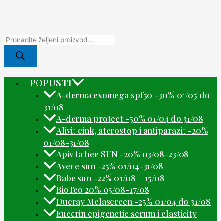
POPUSTI
A-derma exomega spf50 -30% 01/05 do
31/08
A-derma protect -50% 01/04 do 31/08
Alivit cink, aterostop i antiparazit -20%
01/08-31/08
Apivita bee SUN -20% 03/08-23/08
Avene sun -25% 01/04-31/08
Babe sun -22% 01/08 – 15/08
BioTeo 20% 05/08-17/08
Ducray Melascreen -25% 01/04 do 31/08
Eucerin epigenetic serum i elasticity