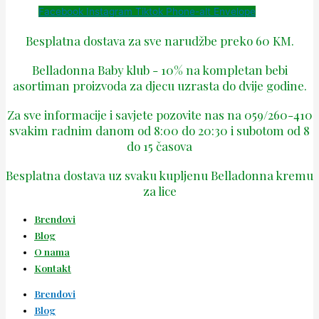
Facebook
Instagram
Tiktok
Phone-alt
Envelope
Besplatna dostava za sve narudžbe preko 60 KM.
Belladonna Baby klub - 10% na kompletan bebi
asortiman proizvoda za djecu uzrasta do dvije godine.
Za sve informacije i savjete pozovite nas na 059/260-410
svakim radnim danom od 8:00 do 20:30 i subotom od 8
do 15 časova
Besplatna dostava uz svaku kupljenu Belladonna kremu
za lice
Brendovi
Blog
O nama
Kontakt
Brendovi
Blog