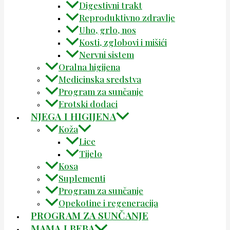
Digestivni trakt
Reproduktivno zdravlje
Uho, grlo, nos
Kosti, zglobovi i mišići
Nervni sistem
Oralna higijena
Medicinska sredstva
Program za sunčanje
Erotski dodaci
NJEGA I HIGIJENA
Koža
Lice
Tijelo
Kosa
Suplementi
Program za sunčanje
Opekotine i regeneracija
PROGRAM ZA SUNČANJE
MAMA I BEBA