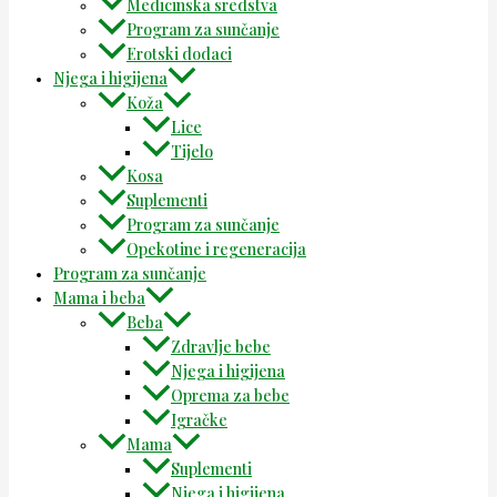
Medicinska sredstva
Program za sunčanje
Erotski dodaci
Njega i higijena
Koža
Lice
Tijelo
Kosa
Suplementi
Program za sunčanje
Opekotine i regeneracija
Program za sunčanje
Mama i beba
Beba
Zdravlje bebe
Njega i higijena
Oprema za bebe
Igračke
Mama
Suplementi
Njega i higijena