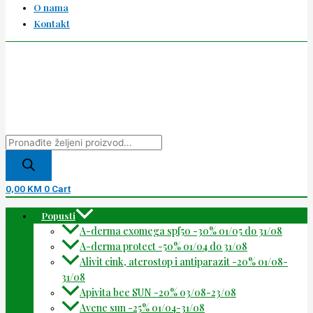
O nama
Kontakt
0,00
KM
0
Cart
Popusti
A-derma exomega spf50 -30% 01/05 do 31/08
A-derma protect -50% 01/04 do 31/08
Alivit cink, aterostop i antiparazit -20% 01/08-
31/08
Apivita bee SUN -20% 03/08-23/08
Avene sun -25% 01/04-31/08