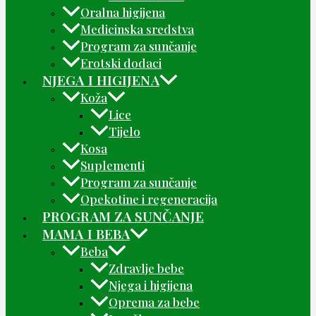
Oralna higijena
Medicinska sredstva
Program za sunčanje
Erotski dodaci
NJEGA I HIGIJENA
Koža
Lice
Tijelo
Kosa
Suplementi
Program za sunčanje
Opekotine i regeneracija
PROGRAM ZA SUNČANJE
MAMA I BEBA
Beba
Zdravlje bebe
Njega i higijena
Oprema za bebe