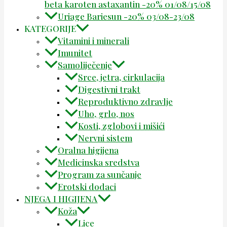
beta karoten astaxantin -20% 01/08/15/08
Uriage Bariesun -20% 03/08-23/08
KATEGORIJE
Vitamini i minerali
Imunitet
Samoliječenje
Srce, jetra, cirkulacija
Digestivni trakt
Reproduktivno zdravlje
Uho, grlo, nos
Kosti, zglobovi i mišići
Nervni sistem
Oralna higijena
Medicinska sredstva
Program za sunčanje
Erotski dodaci
NJEGA I HIGIJENA
Koža
Lice