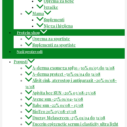
Oprema za bebe
Igračke
Mama
Suplementi
Njega i higijena
Protein shop
Oprema za sportiste
Suplementi za sportiste
Naši proizvodi
Popusti
A-derma exomega spf50 -30% 01/05 do 31/08
A-derma protect -50% 01/04 do 31/08
Alivit cink, aterostop i antiparazit -20% 01/08-
31/08
Apivita bee SUN -20% 03/08-23/08
Avene sun -25% 01/04-31/08
Babe sun -22% 01/08 – 15/08
BioTeo 20% 05/08-17/08
Ducray Melascreen -25% 01/04 do 31/08
Eucerin epigenetic serum i elasticity ultra light