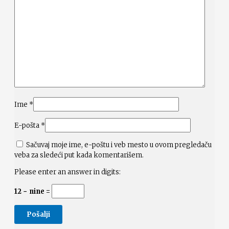
Ime
*
E-pošta
*
Sačuvaj moje ime, e-poštu i veb mesto u ovom pregledaču
veba za sledeći put kada komentarišem.
Please enter an answer in digits:
12 − nine =