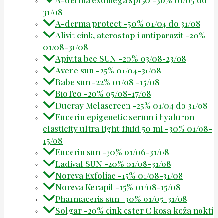
A-derma exomega spf50 -30% 01/05 do
31/08
A-derma protect -50% 01/04 do 31/08
Alivit cink, aterostop i antiparazit -20%
01/08-31/08
Apivita bee SUN -20% 03/08-23/08
Avene sun -25% 01/04-31/08
Babe sun -22% 01/08 -15/08
BioTeo -20% 05/08-17/08
Ducray Melascreen -25% 01/04 do 31/08
Eucerin epigenetic serum i hyaluron
elasticity ultra light fluid 50 ml -30% 01/08-
15/08
Eucerin sun -30% 01/06-31/08
Ladival SUN -20% 01/08-31/08
Noreva Exfoliac -15% 01/08-31/08
Noreva Kerapil -15% 01/08-15/08
Pharmaceris sun -30% 01/05-31/08
Solgar -20% cink ester C kosa koža nokti