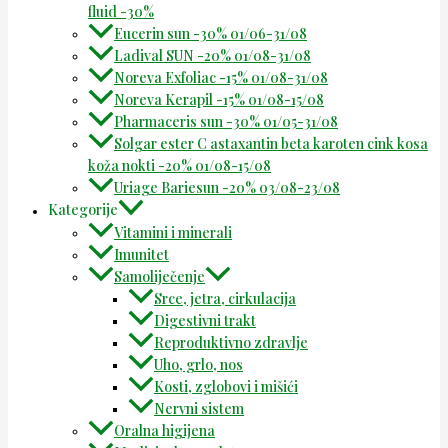
fluid -30%
Eucerin sun -30% 01/06-31/08
Ladival SUN -20% 01/08-31/08
Noreva Exfoliac -15% 01/08-31/08
Noreva Kerapil -15% 01/08-15/08
Pharmaceris sun -30% 01/05-31/08
Solgar ester C astaxantin beta karoten cink kosa
koža nokti -20% 01/08-15/08
Uriage Bariesun -20% 03/08-23/08
Kategorije
Vitamini i minerali
Imunitet
Samoliječenje
Srce, jetra, cirkulacija
Digestivni trakt
Reproduktivno zdravlje
Uho, grlo, nos
Kosti, zglobovi i mišići
Nervni sistem
Oralna higijena