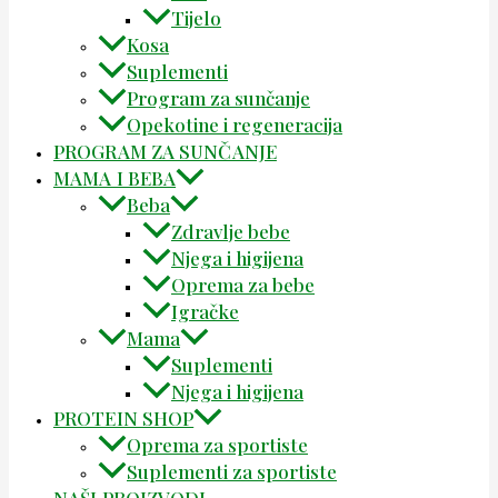
Tijelo
Kosa
Suplementi
Program za sunčanje
Opekotine i regeneracija
PROGRAM ZA SUNČANJE
MAMA I BEBA
Beba
Zdravlje bebe
Njega i higijena
Oprema za bebe
Igračke
Mama
Suplementi
Njega i higijena
PROTEIN SHOP
Oprema za sportiste
Suplementi za sportiste