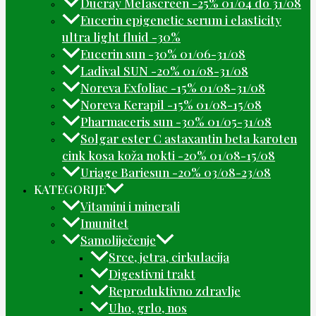
Ducray Melascreen -25% 01/04 do 31/08
Eucerin epigenetic serum i elasticity
ultra light fluid -30%
Eucerin sun -30% 01/06-31/08
Ladival SUN -20% 01/08-31/08
Noreva Exfoliac -15% 01/08-31/08
Noreva Kerapil -15% 01/08-15/08
Pharmaceris sun -30% 01/05-31/08
Solgar ester C astaxantin beta karoten
cink kosa koža nokti -20% 01/08-15/08
Uriage Bariesun -20% 03/08-23/08
KATEGORIJE
Vitamini i minerali
Imunitet
Samoliječenje
Srce, jetra, cirkulacija
Digestivni trakt
Reproduktivno zdravlje
Uho, grlo, nos