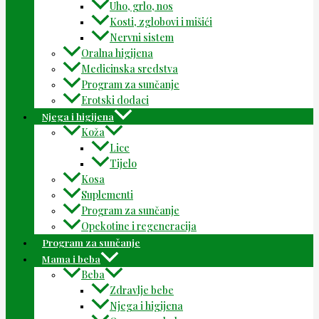
Uho, grlo, nos
Kosti, zglobovi i mišići
Nervni sistem
Oralna higijena
Medicinska sredstva
Program za sunčanje
Erotski dodaci
Njega i higijena
Koža
Lice
Tijelo
Kosa
Suplementi
Program za sunčanje
Opekotine i regeneracija
Program za sunčanje
Mama i beba
Beba
Zdravlje bebe
Njega i higijena