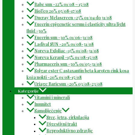
Babe sun -22% 01/08 – 15/08
BioTeo 20% 05/08-17/08
Ducray Melascreen -25% 01/04 do 31/08
Eucerin epigenetic serum i elasticity ultra light
fluid -30%
Eucerin sun -30% 01/06-31/08
Ladival SUN -20% 01/08-31/08
Noreva Exfoliac -15% 01/08-31/08
Noreva Kerapil -15% 01/08-15/08
Pharmaceris sun -30% 01/05-31/08
Solgar ester C astaxantin beta karoten cink kosa
koža nokti -20% 01/08-15/08
Uriage Bariesun -20% 03/08-23/08
Kategorije
Vitamini i minerali
Imunitet
Samoliječenje
Srce, jetra, cirkulacija
Digestivni trakt
Reproduktivno zdravlje