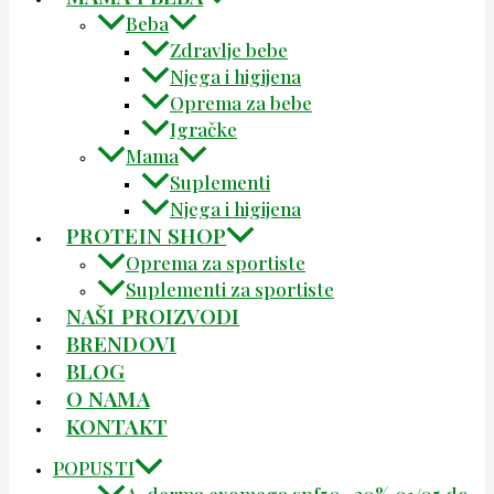
Beba
Zdravlje bebe
Njega i higijena
Oprema za bebe
Igračke
Mama
Suplementi
Njega i higijena
PROTEIN SHOP
Oprema za sportiste
Suplementi za sportiste
NAŠI PROIZVODI
BRENDOVI
BLOG
O NAMA
KONTAKT
POPUSTI