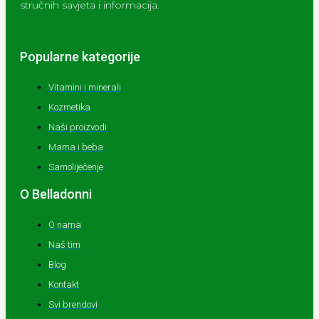
stručnih savjeta i informacija.
Popularne kategorije
Vitamini i minerali
Kozmetika
Naši proizvodi
Mama i beba
Samoliječenje
O Belladonni
O nama
Naš tim
Blog
Kontakt
Svi brendovi