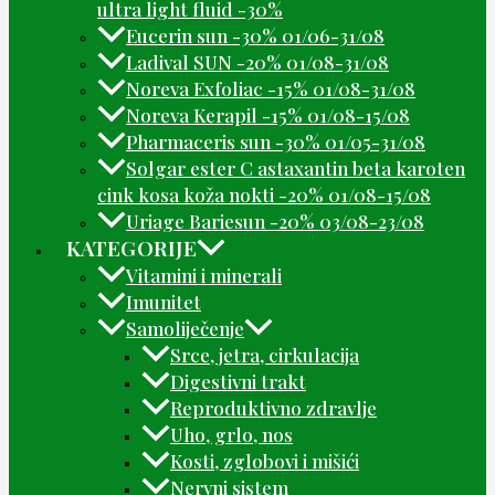
ultra light fluid -30%
Eucerin sun -30% 01/06-31/08
Ladival SUN -20% 01/08-31/08
Noreva Exfoliac -15% 01/08-31/08
Noreva Kerapil -15% 01/08-15/08
Pharmaceris sun -30% 01/05-31/08
Solgar ester C astaxantin beta karoten
cink kosa koža nokti -20% 01/08-15/08
Uriage Bariesun -20% 03/08-23/08
KATEGORIJE
Vitamini i minerali
Imunitet
Samoliječenje
Srce, jetra, cirkulacija
Digestivni trakt
Reproduktivno zdravlje
Uho, grlo, nos
Kosti, zglobovi i mišići
Nervni sistem