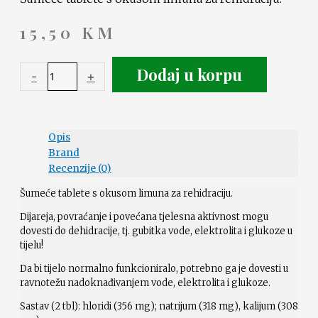
15,50
KM
Dodaj u korpu
-
+
Opis
Brand
Recenzije (0)
Šumeće tablete s okusom limuna za rehidraciju.
Dijareja, povraćanje i povećana tjelesna aktivnost mogu
dovesti do dehidracije, tj. gubitka vode, elektrolita i glukoze u
tijelu!
Da bi tijelo normalno funkcioniralo, potrebno ga je dovesti u
ravnotežu nadoknađivanjem vode, elektrolita i glukoze.
Sastav (2 tbl): hloridi (356 mg); natrijum (318 mg), kalijum (308