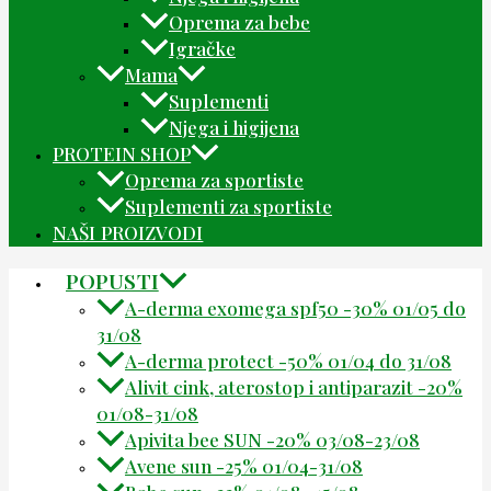
Oprema za bebe
Igračke
Mama
Suplementi
Njega i higijena
PROTEIN SHOP
Oprema za sportiste
Suplementi za sportiste
NAŠI PROIZVODI
POPUSTI
A-derma exomega spf50 -30% 01/05 do
31/08
A-derma protect -50% 01/04 do 31/08
Alivit cink, aterostop i antiparazit -20%
01/08-31/08
Apivita bee SUN -20% 03/08-23/08
Avene sun -25% 01/04-31/08