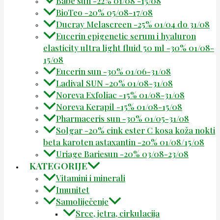
Babe sun -22% 01/08 -15/08
BioTeo -20% 05/08-17/08
Ducray Melascreen -25% 01/04 do 31/08
Eucerin epigenetic serum i hyaluron
elasticity ultra light fluid 50 ml -30% 01/08-
15/08
Eucerin sun -30% 01/06-31/08
Ladival SUN -20% 01/08-31/08
Noreva Exfoliac -15% 01/08-31/08
Noreva Kerapil -15% 01/08-15/08
Pharmaceris sun -30% 01/05-31/08
Solgar -20% cink ester C kosa koža nokti
beta karoten astaxantin -20% 01/08/15/08
Uriage Bariesun -20% 03/08-23/08
KATEGORIJE
Vitamini i minerali
Imunitet
Samoliječenje
Srce, jetra, cirkulacija