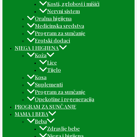
Kosti, zglobovi i mišići
Nervni sistem
Oralna higijena
Medicinska sredstva
Program za sunčanje
Erotski dodaci
NJEGA I HIGIJENA
Koža
Lice
Tijelo
Kosa
Suplementi
Program za sunčanje
Opekotine i regeneracija
PROGRAM ZA SUNČANJE
MAMA I BEBA
Beba
Zdravlje bebe
Njega i higijena