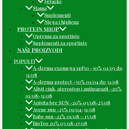
Igračke
Mama
Suplementi
Njega i higijena
PROTEIN SHOP
Oprema za sportiste
Suplementi za sportiste
NAŠI PROIZVODI
POPUSTI
A-derma exomega spf50 -30% 01/05 do
31/08
A-derma protect -50% 01/04 do 31/08
Alivit cink, aterostop i antiparazit -20%
01/08-31/08
Apivita bee SUN -20% 03/08-23/08
Avene sun -25% 01/04-31/08
Babe sun -22% 01/08 – 15/08
BioTeo 20% 05/08-17/08