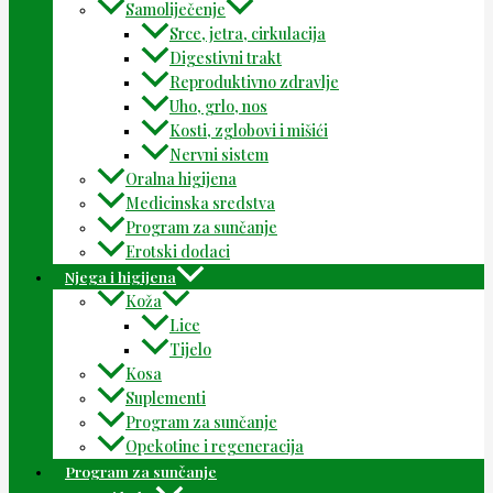
Samoliječenje
Srce, jetra, cirkulacija
Digestivni trakt
Reproduktivno zdravlje
Uho, grlo, nos
Kosti, zglobovi i mišići
Nervni sistem
Oralna higijena
Medicinska sredstva
Program za sunčanje
Erotski dodaci
Njega i higijena
Koža
Lice
Tijelo
Kosa
Suplementi
Program za sunčanje
Opekotine i regeneracija
Program za sunčanje