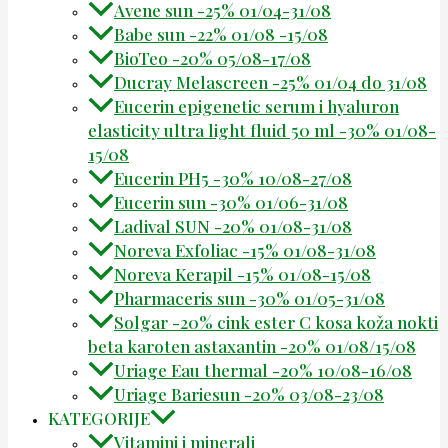
Avene sun -25% 01/04-31/08
Babe sun -22% 01/08 -15/08
BioTeo -20% 05/08-17/08
Ducray Melascreen -25% 01/04 do 31/08
Eucerin epigenetic serum i hyaluron
elasticity ultra light fluid 50 ml -30% 01/08-
15/08
Eucerin PH5 -30% 10/08-27/08
Eucerin sun -30% 01/06-31/08
Ladival SUN -20% 01/08-31/08
Noreva Exfoliac -15% 01/08-31/08
Noreva Kerapil -15% 01/08-15/08
Pharmaceris sun -30% 01/05-31/08
Solgar -20% cink ester C kosa koža nokti
beta karoten astaxantin -20% 01/08/15/08
Uriage Eau thermal -20% 10/08-16/08
Uriage Bariesun -20% 03/08-23/08
KATEGORIJE
Vitamini i minerali