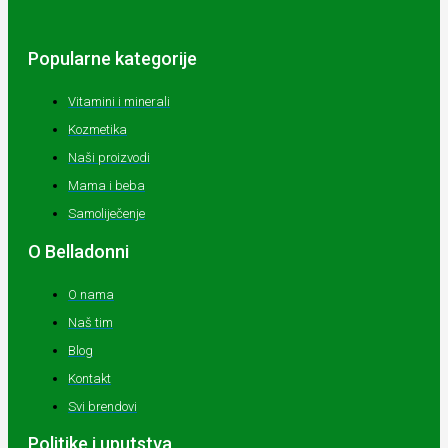
Popularne kategorije
Vitamini i minerali
Kozmetika
Naši proizvodi
Mama i beba
Samoliječenje
O Belladonni
O nama
Naš tim
Blog
Kontakt
Svi brendovi
Politike i uputstva