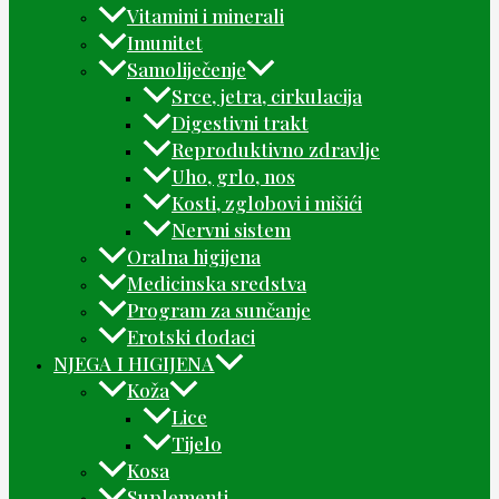
Vitamini i minerali
Imunitet
Samoliječenje
Srce, jetra, cirkulacija
Digestivni trakt
Reproduktivno zdravlje
Uho, grlo, nos
Kosti, zglobovi i mišići
Nervni sistem
Oralna higijena
Medicinska sredstva
Program za sunčanje
Erotski dodaci
NJEGA I HIGIJENA
Koža
Lice
Tijelo
Kosa
Suplementi