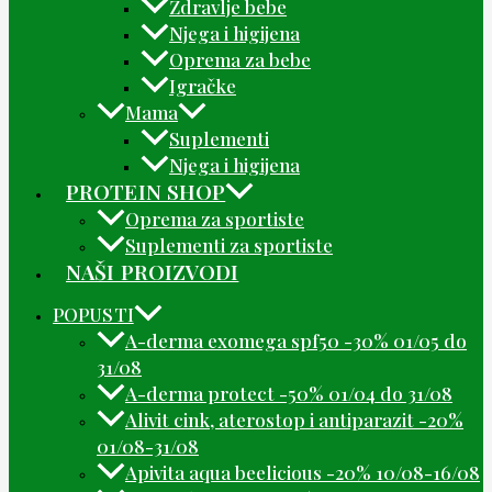
Zdravlje bebe
Njega i higijena
Oprema za bebe
Igračke
Mama
Suplementi
Njega i higijena
PROTEIN SHOP
Oprema za sportiste
Suplementi za sportiste
NAŠI PROIZVODI
POPUSTI
A-derma exomega spf50 -30% 01/05 do
31/08
A-derma protect -50% 01/04 do 31/08
Alivit cink, aterostop i antiparazit -20%
01/08-31/08
Apivita aqua beelicious -20% 10/08-16/08