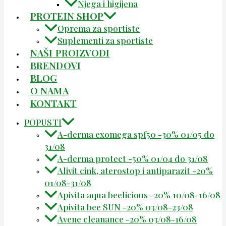
Njega i higijena
PROTEIN SHOP
Oprema za sportiste
Suplementi za sportiste
NAŠI PROIZVODI
BRENDOVI
BLOG
O NAMA
KONTAKT
POPUSTI
A-derma exomega spf50 -30% 01/05 do
31/08
A-derma protect -50% 01/04 do 31/08
Alivit cink, aterostop i antiparazit -20%
01/08-31/08
Apivita aqua beelicious -20% 10/08-16/08
Apivita bee SUN -20% 03/08-23/08
Avene cleanance -20% 03/08-16/08