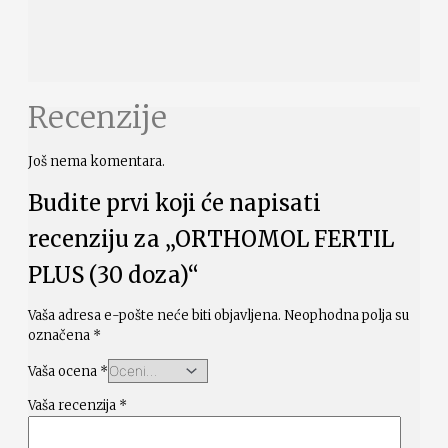
Recenzije
Još nema komentara.
Budite prvi koji će napisati
recenziju za „ORTHOMOL FERTIL
PLUS (30 doza)“
Vaša adresa e-pošte neće biti objavljena.
Neophodna polja su
označena
*
Vaša ocena
*
Vaša recenzija
*