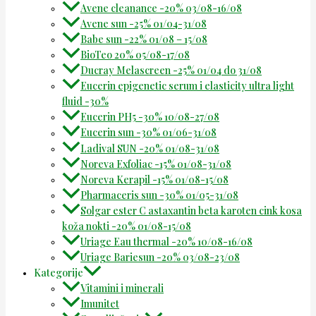
Avene cleanance -20% 03/08-16/08
Avene sun -25% 01/04-31/08
Babe sun -22% 01/08 – 15/08
BioTeo 20% 05/08-17/08
Ducray Melascreen -25% 01/04 do 31/08
Eucerin epigenetic serum i elasticity ultra light
fluid -30%
Eucerin PH5 -30% 10/08-27/08
Eucerin sun -30% 01/06-31/08
Ladival SUN -20% 01/08-31/08
Noreva Exfoliac -15% 01/08-31/08
Noreva Kerapil -15% 01/08-15/08
Pharmaceris sun -30% 01/05-31/08
Solgar ester C astaxantin beta karoten cink kosa
koža nokti -20% 01/08-15/08
Uriage Eau thermal -20% 10/08-16/08
Uriage Bariesun -20% 03/08-23/08
Kategorije
Vitamini i minerali
Imunitet