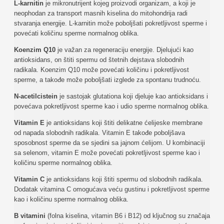
L-karnitin
je mikronutrijent kojeg proizvodi organizam, a koji je
neophodan za transport masnih kiselina do mitohondrija radi
stvaranja energije. L-karnitin može poboljšati pokretljivost sperme i
povećati količinu sperme normalnog oblika.
Koenzim Q10
je važan za regeneraciju energije. Djelujući kao
antioksidans, on štiti spermu od štetnih dejstava slobodnih
radikala. Koenzim Q10 može povećati količinu i pokretljivost
sperme, a takođe može poboljšati izglede za spontanu trudnoću.
N-acetilcistein
je sastojak glutationa koji djeluje kao antioksidans i
povećava pokretljivost sperme kao i udio sperme normalnog oblika.
Vitamin E
je antioksidans koji štiti delikatne ćelijeske membrane
od napada slobodnih radikala. Vitamin E takođe poboljšava
sposobnost sperme da se sjedini sa jajnom ćelijom. U kombinaciji
sa selenom, vitamin E može povećati pokretljivost sperme kao i
količinu sperme normalnog oblika.
Vitamin C
je antioksidans koji štiti spermu od slobodnih radikala.
Dodatak vitamina C omogućava veću gustinu i pokretljivost sperme
kao i količinu sperme normalnog oblika.
B vitamini
(folna kiselina, vitamin B6 i B12) od ključnog su značaja