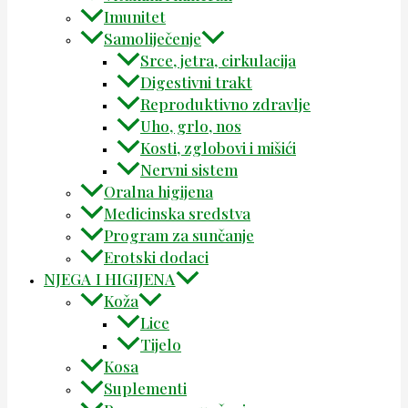
Imunitet
Samoliječenje
Srce, jetra, cirkulacija
Digestivni trakt
Reproduktivno zdravlje
Uho, grlo, nos
Kosti, zglobovi i mišići
Nervni sistem
Oralna higijena
Medicinska sredstva
Program za sunčanje
Erotski dodaci
NJEGA I HIGIJENA
Koža
Lice
Tijelo
Kosa
Suplementi