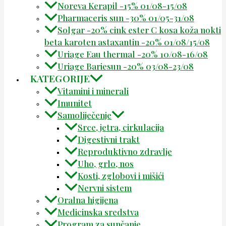
Noreva Kerapil -15% 01/08-15/08
Pharmaceris sun -30% 01/05-31/08
Solgar -20% cink ester C kosa koža nokti
beta karoten astaxantin -20% 01/08/15/08
Uriage Eau thermal -20% 10/08-16/08
Uriage Bariesun -20% 03/08-23/08
KATEGORIJE
Vitamini i minerali
Imunitet
Samoliječenje
Srce, jetra, cirkulacija
Digestivni trakt
Reproduktivno zdravlje
Uho, grlo, nos
Kosti, zglobovi i mišići
Nervni sistem
Oralna higijena
Medicinska sredstva
Program za sunčanje