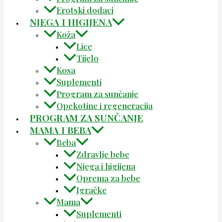
Erotski dodaci
NJEGA I HIGIJENA
Koža
Lice
Tijelo
Kosa
Suplementi
Program za sunčanje
Opekotine i regeneracija
PROGRAM ZA SUNČANJE
MAMA I BEBA
Beba
Zdravlje bebe
Njega i higijena
Oprema za bebe
Igračke
Mama
Suplementi