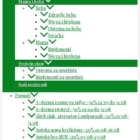
Mama i beba
Beba
Zdravlje bebe
Njega i higijena
Oprema za bebe
Igračke
Mama
Suplementi
Njega i higijena
Protein shop
Oprema za sportiste
Suplementi za sportiste
Naši proizvodi
Popusti
A-derma exomega spf50 -30% 01/05 do 31/08
A-derma protect -50% 01/04 do 31/08
Alivit cink, aterostop i antiparazit -20% 01/08-
31/08
Apivita aqua beelicious -20% 10/08-16/08
Apivita bee SUN -20% 03/08-23/08