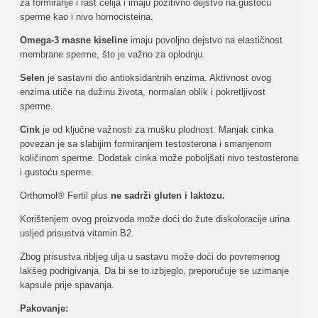
za formiranje i rast ćelija i imaju pozitivno dejstvo na gustoću
sperme kao i nivo homocisteina.
Omega-3 masne kiseline
imaju povoljno dejstvo na elastičnost
membrane sperme, što je važno za oplodnju.
Selen
je sastavni dio antioksidantnih enzima. Aktivnost ovog
enzima utiče na dužinu života, normalan oblik i pokretljivost
sperme.
Cink
je od ključne važnosti za mušku plodnost. Manjak cinka
povezan je sa slabijim formiranjem testosterona i smanjenom
količinom sperme. Dodatak cinka može poboljšati nivo testosterona
i gustoću sperme.
Orthomol® Fertil plus
ne sadrži gluten i laktozu.
Korištenjem ovog proizvoda može doći do žute diskoloracije urina
usljed prisustva vitamin B2.
Zbog prisustva ribljeg ulja u sastavu može doći do povremenog
lakšeg podrigivanja. Da bi se to izbjeglo, preporučuje se uzimanje
kapsule prije spavanja.
Pakovanje: