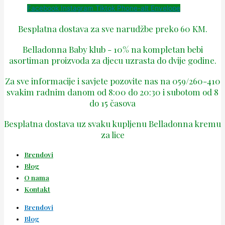
Facebook
Instagram
Tiktok
Phone-alt
Envelope
Besplatna dostava za sve narudžbe preko 60 KM.
Belladonna Baby klub - 10% na kompletan bebi
asortiman proizvoda za djecu uzrasta do dvije godine.
Za sve informacije i savjete pozovite nas na 059/260-410
svakim radnim danom od 8:00 do 20:30 i subotom od 8
do 15 časova
Besplatna dostava uz svaku kupljenu Belladonna kremu
za lice
Brendovi
Blog
O nama
Kontakt
Brendovi
Blog