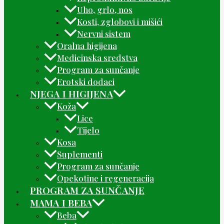
Uho, grlo, nos
Kosti, zglobovi i mišići
Nervni sistem
Oralna higijena
Medicinska sredstva
Program za sunčanje
Erotski dodaci
NJEGA I HIGIJENA
Koža
Lice
Tijelo
Kosa
Suplementi
Program za sunčanje
Opekotine i regeneracija
PROGRAM ZA SUNČANJE
MAMA I BEBA
Beba