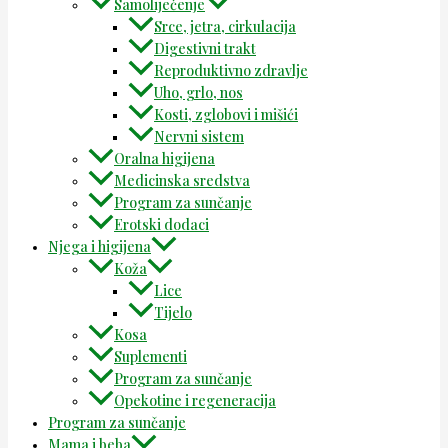
Samoliječenje
Srce, jetra, cirkulacija
Digestivni trakt
Reproduktivno zdravlje
Uho, grlo, nos
Kosti, zglobovi i mišići
Nervni sistem
Oralna higijena
Medicinska sredstva
Program za sunčanje
Erotski dodaci
Njega i higijena
Koža
Lice
Tijelo
Kosa
Suplementi
Program za sunčanje
Opekotine i regeneracija
Program za sunčanje
Mama i beba