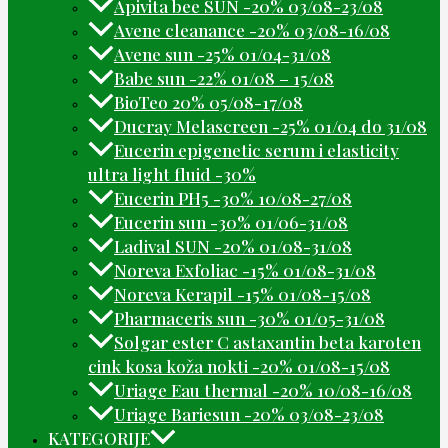
Apivita bee SUN -20% 03/08-23/08
Avene cleanance -20% 03/08-16/08
Avene sun -25% 01/04-31/08
Babe sun -22% 01/08 – 15/08
BioTeo 20% 05/08-17/08
Ducray Melascreen -25% 01/04 do 31/08
Eucerin epigenetic serum i elasticity
ultra light fluid -30%
Eucerin PH5 -30% 10/08-27/08
Eucerin sun -30% 01/06-31/08
Ladival SUN -20% 01/08-31/08
Noreva Exfoliac -15% 01/08-31/08
Noreva Kerapil -15% 01/08-15/08
Pharmaceris sun -30% 01/05-31/08
Solgar ester C astaxantin beta karoten
cink kosa koža nokti -20% 01/08-15/08
Uriage Eau thermal -20% 10/08-16/08
Uriage Bariesun -20% 03/08-23/08
KATEGORIJE