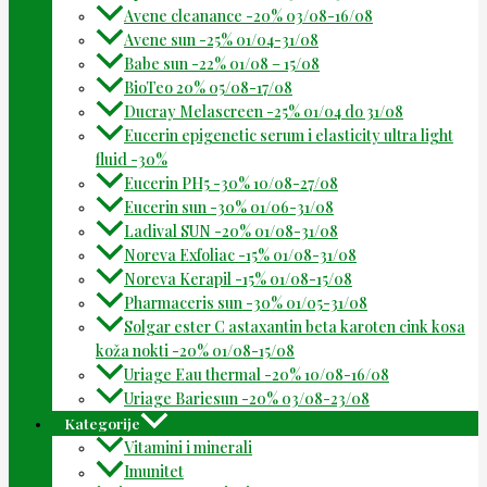
Avene cleanance -20% 03/08-16/08
Avene sun -25% 01/04-31/08
Babe sun -22% 01/08 – 15/08
BioTeo 20% 05/08-17/08
Ducray Melascreen -25% 01/04 do 31/08
Eucerin epigenetic serum i elasticity ultra light
fluid -30%
Eucerin PH5 -30% 10/08-27/08
Eucerin sun -30% 01/06-31/08
Ladival SUN -20% 01/08-31/08
Noreva Exfoliac -15% 01/08-31/08
Noreva Kerapil -15% 01/08-15/08
Pharmaceris sun -30% 01/05-31/08
Solgar ester C astaxantin beta karoten cink kosa
koža nokti -20% 01/08-15/08
Uriage Eau thermal -20% 10/08-16/08
Uriage Bariesun -20% 03/08-23/08
Kategorije
Vitamini i minerali
Imunitet