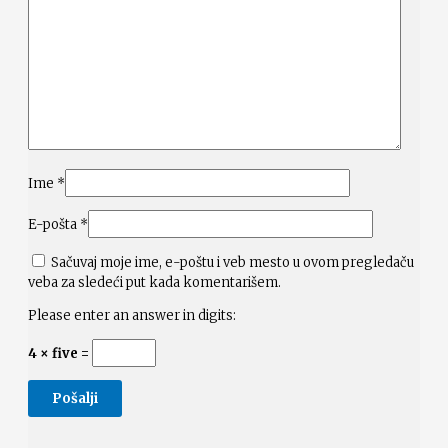
Ime
*
E-pošta
*
Sačuvaj moje ime, e-poštu i veb mesto u ovom pregledaču
veba za sledeći put kada komentarišem.
Please enter an answer in digits:
4 × five =