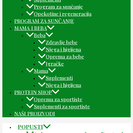
Program za sunčanje
Opekotine i regeneracija
PROGRAM ZA SUNČANJE
MAMA I BEBA
Beba
Zdravlje bebe
Njega i higijena
Oprema za bebe
Igračke
Mama
Suplementi
Njega i higijena
PROTEIN SHOP
Oprema za sportiste
Suplementi za sportiste
NAŠI PROIZVODI
POPUSTI