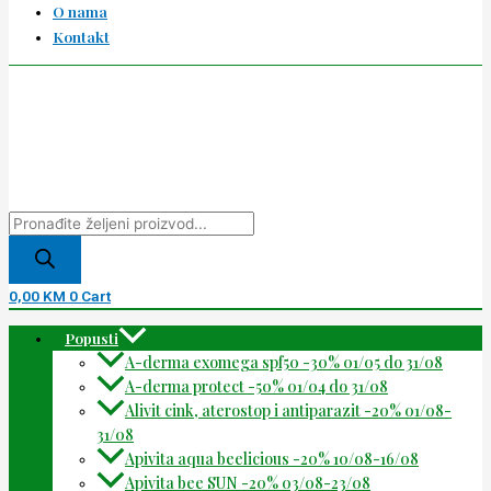
O nama
Kontakt
0,00
KM
0
Cart
Popusti
A-derma exomega spf50 -30% 01/05 do 31/08
A-derma protect -50% 01/04 do 31/08
Alivit cink, aterostop i antiparazit -20% 01/08-
31/08
Apivita aqua beelicious -20% 10/08-16/08
Apivita bee SUN -20% 03/08-23/08