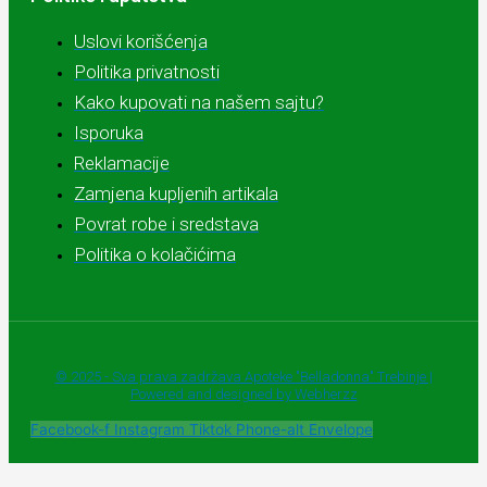
Uslovi korišćenja
Politika privatnosti
Kako kupovati na našem sajtu?
Isporuka
Reklamacije
Zamjena kupljenih artikala
Povrat robe i sredstava
Politika o kolačićima
© 2025 - Sva prava zadržava Apoteke "Belladonna" Trebinje |
Powered and designed by Webherzz
Facebook-f
Instagram
Tiktok
Phone-alt
Envelope