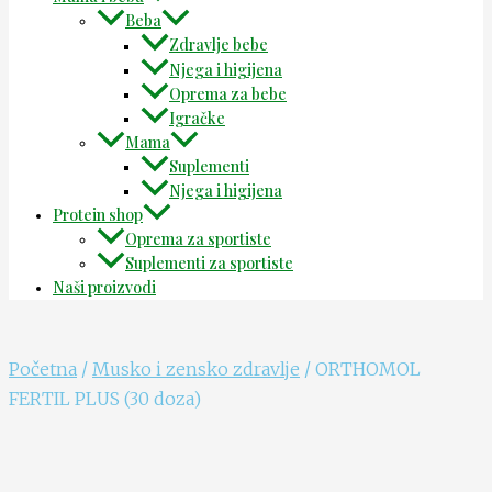
Beba
Zdravlje bebe
Njega i higijena
Oprema za bebe
Igračke
Mama
Suplementi
Njega i higijena
Protein shop
Oprema za sportiste
Suplementi za sportiste
Naši proizvodi
Početna
/
Musko i zensko zdravlje
/ ORTHOMOL
FERTIL PLUS (30 doza)