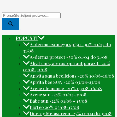
POPUSTI
A-derma exomega spf50 -30% 01/05 do
31/08
A-derma protect -50% 01/04 do 31/08
Alivit cink, aterostop i antiparazit -20%
01/08-31/08
Apivita aqua beelicious -20% 10/08-16/08
Apivita bee SUN -20% 03/08-23/08
Avene cleanance -20% 03/08-16/08
Avene sun -25% 01/04-31/08
Babe sun -22% 01/08 – 15/08
BioTeo 20% 05/08-17/08
Ducray Melascreen -25% 01/04 do 31/08