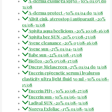
A-derma exomega spf50 -30% 01/05 do
31/08
A-derma protect -50% 01/04 do 31/08
Alivit cink, aterostop i antiparazit -20%
01/08-31/08
Apivita aqua beelicious -20% 10/08-16/08
Apivita bee SUN -20% 03/08-23/08
Avene cleanance -20% 03/08-16/08
Avene sun -25% 01/04-31/08
Babe sun -22% 01/08 -15/08
BioTeo -20% 05/08-17/08
Ducray Melascreen -25% 01/04 do 31/08
Eucerin epigenetic serum i hyaluron
elasticity ultra light fluid 50 ml -30% 01/08-
15/08
Eucerin PH5 -30% 10/08-27/08
Eucerin sun -30% 01/06-31/08
Ladival SUN -20% 01/08-31/08
Noreva Exfoliac -15% 01/08-31/08