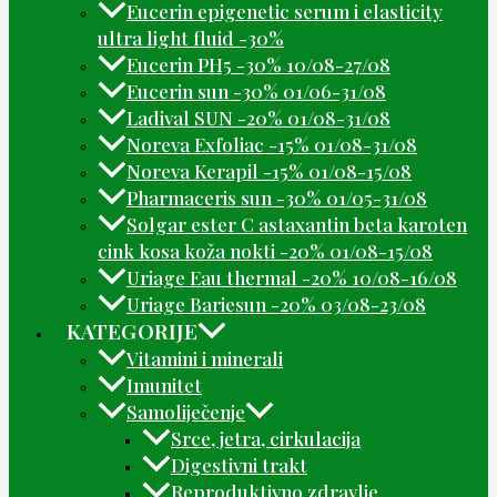
Eucerin epigenetic serum i elasticity
ultra light fluid -30%
Eucerin PH5 -30% 10/08-27/08
Eucerin sun -30% 01/06-31/08
Ladival SUN -20% 01/08-31/08
Noreva Exfoliac -15% 01/08-31/08
Noreva Kerapil -15% 01/08-15/08
Pharmaceris sun -30% 01/05-31/08
Solgar ester C astaxantin beta karoten
cink kosa koža nokti -20% 01/08-15/08
Uriage Eau thermal -20% 10/08-16/08
Uriage Bariesun -20% 03/08-23/08
KATEGORIJE
Vitamini i minerali
Imunitet
Samoliječenje
Srce, jetra, cirkulacija
Digestivni trakt
Reproduktivno zdravlje