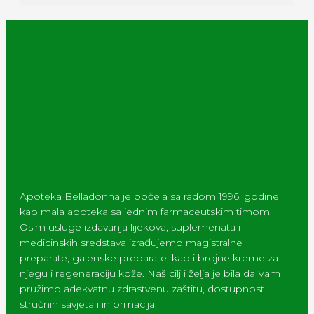
Apoteka Belladonna je počela sa radom 1996. godine
kao mala apoteka sa jednim farmaceutskim timom.
Osim usluge izdavanja lijekova, suplemenata i
medicinskih sredstava izrađujemo magistralne
preparate, galenske preparate, kao i brojne kreme za
njegu i regeneraciju kože. Naš cilj i želja je bila da Vam
pružimo adekvatnu zdrastvenu zaštitu, dostupnost
stručnih savjeta i informacija.