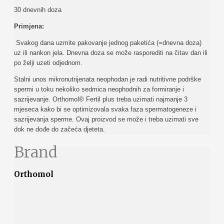
30 dnevnih doza
Primjena:
Svakog dana uzmite pakovanje jednog paketića (=dnevna doza)
uz ili nankon jela. Dnevna doza se može rasporediti na čitav dan ili
po želji uzeti odjednom.
Stalni unos mikronutrijenata neophodan je radi nutritivne podrške
spermi u toku nekoliko sedmica neophodnih za formiranje i
sazrijevanje. Orthomol® Fertil plus treba uzimati najmanje 3
mjeseca kako bi se optimizovala svaka faza spermatogeneze i
sazrijevanja sperme. Ovaj proizvod se može i treba uzimati sve
dok ne dođe do začeća djeteta.
Brand
Orthomol