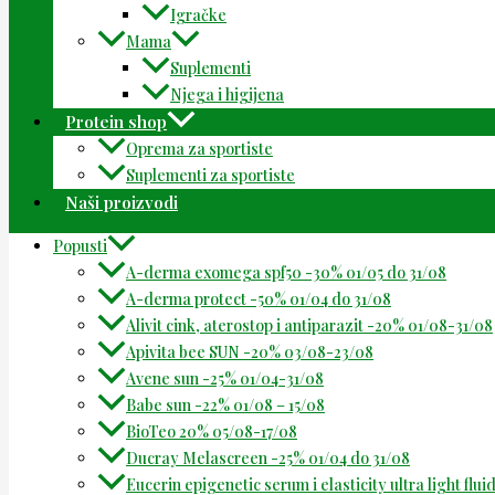
Igračke
Mama
Suplementi
Njega i higijena
Protein shop
Oprema za sportiste
Suplementi za sportiste
Naši proizvodi
Popusti
A-derma exomega spf50 -30% 01/05 do 31/08
A-derma protect -50% 01/04 do 31/08
Alivit cink, aterostop i antiparazit -20% 01/08-31/08
Apivita bee SUN -20% 03/08-23/08
Avene sun -25% 01/04-31/08
Babe sun -22% 01/08 – 15/08
BioTeo 20% 05/08-17/08
Ducray Melascreen -25% 01/04 do 31/08
Eucerin epigenetic serum i elasticity ultra light flu