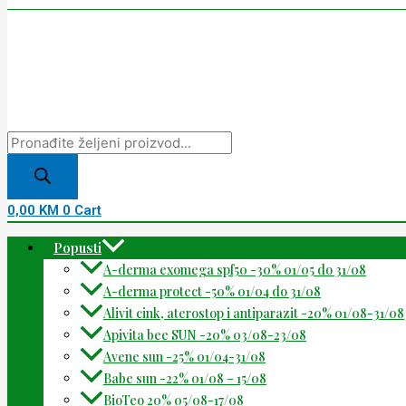
0,00
KM
0
Cart
Popusti
A-derma exomega spf50 -30% 01/05 do 31/08
A-derma protect -50% 01/04 do 31/08
Alivit cink, aterostop i antiparazit -20% 01/08-31/08
Apivita bee SUN -20% 03/08-23/08
Avene sun -25% 01/04-31/08
Babe sun -22% 01/08 – 15/08
BioTeo 20% 05/08-17/08