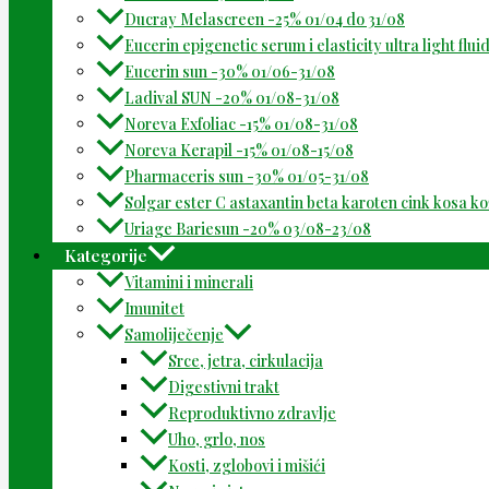
Ducray Melascreen -25% 01/04 do 31/08
Eucerin epigenetic serum i elasticity ultra light flu
Eucerin sun -30% 01/06-31/08
Ladival SUN -20% 01/08-31/08
Noreva Exfoliac -15% 01/08-31/08
Noreva Kerapil -15% 01/08-15/08
Pharmaceris sun -30% 01/05-31/08
Solgar ester C astaxantin beta karoten cink kosa k
Uriage Bariesun -20% 03/08-23/08
Kategorije
Vitamini i minerali
Imunitet
Samoliječenje
Srce, jetra, cirkulacija
Digestivni trakt
Reproduktivno zdravlje
Uho, grlo, nos
Kosti, zglobovi i mišići