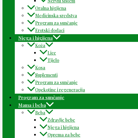
Nervni sistem
Oralna higijena
Medicinska sredstva
Program za sunčanje
Erotski dodaci
Njega i higijena
Koža
Lice
Tijelo
Kosa
Suplementi
Program za sunčanje
Opekotine i regeneracija
Program za sunčanje
Mama i beba
Beba
Zdravlje bebe
Njega i higijena
Oprema za bebe