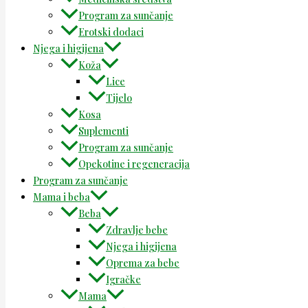
Program za sunčanje
Erotski dodaci
Njega i higijena
Koža
Lice
Tijelo
Kosa
Suplementi
Program za sunčanje
Opekotine i regeneracija
Program za sunčanje
Mama i beba
Beba
Zdravlje bebe
Njega i higijena
Oprema za bebe
Igračke
Mama