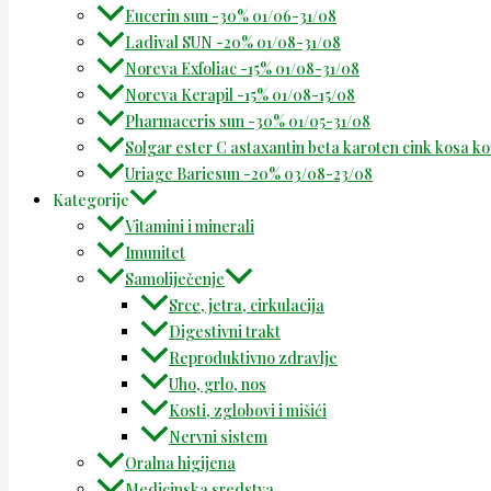
Eucerin sun -30% 01/06-31/08
Ladival SUN -20% 01/08-31/08
Noreva Exfoliac -15% 01/08-31/08
Noreva Kerapil -15% 01/08-15/08
Pharmaceris sun -30% 01/05-31/08
Solgar ester C astaxantin beta karoten cink kosa k
Uriage Bariesun -20% 03/08-23/08
Kategorije
Vitamini i minerali
Imunitet
Samoliječenje
Srce, jetra, cirkulacija
Digestivni trakt
Reproduktivno zdravlje
Uho, grlo, nos
Kosti, zglobovi i mišići
Nervni sistem
Oralna higijena
Medicinska sredstva