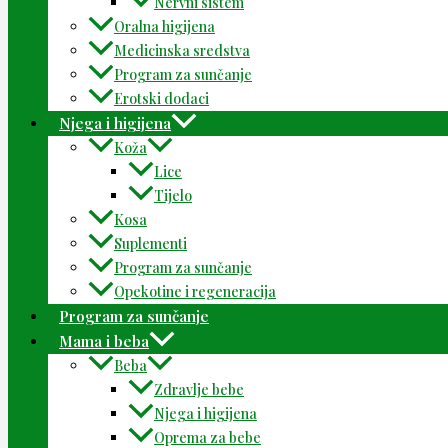
Nervni sistem
Oralna higijena
Medicinska sredstva
Program za sunčanje
Erotski dodaci
Njega i higijena
Koža
Lice
Tijelo
Kosa
Suplementi
Program za sunčanje
Opekotine i regeneracija
Program za sunčanje
Mama i beba
Beba
Zdravlje bebe
Njega i higijena
Oprema za bebe