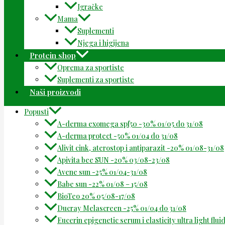
Igračke
Mama
Suplementi
Njega i higijena
Protein shop
Oprema za sportiste
Suplementi za sportiste
Naši proizvodi
Popusti
A-derma exomega spf50 -30% 01/05 do 31/08
A-derma protect -50% 01/04 do 31/08
Alivit cink, aterostop i antiparazit -20% 01/08-31/08
Apivita bee SUN -20% 03/08-23/08
Avene sun -25% 01/04-31/08
Babe sun -22% 01/08 – 15/08
BioTeo 20% 05/08-17/08
Ducray Melascreen -25% 01/04 do 31/08
Eucerin epigenetic serum i elasticity ultra light flu