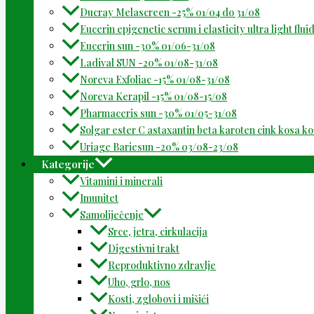
Ducray Melascreen -25% 01/04 do 31/08
Eucerin epigenetic serum i elasticity ultra light flu
Eucerin sun -30% 01/06-31/08
Ladival SUN -20% 01/08-31/08
Noreva Exfoliac -15% 01/08-31/08
Noreva Kerapil -15% 01/08-15/08
Pharmaceris sun -30% 01/05-31/08
Solgar ester C astaxantin beta karoten cink kosa k
Uriage Bariesun -20% 03/08-23/08
Kategorije
Vitamini i minerali
Imunitet
Samoliječenje
Srce, jetra, cirkulacija
Digestivni trakt
Reproduktivno zdravlje
Uho, grlo, nos
Kosti, zglobovi i mišići