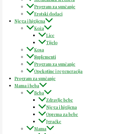
Program za sunčanje
Erotski dodaci
Njega i higijena
Koža
Lice
Tijelo
Kosa
Suplementi
Program za sunčanje
Opekotine i regeneracija
Program za sunčanje
Mama i beba
Beba
Zdravlje bebe
Njega i higijena
Oprema za bebe
Igračke
Mama