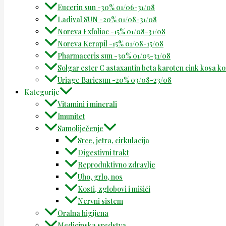
Eucerin sun -30% 01/06-31/08
Ladival SUN -20% 01/08-31/08
Noreva Exfoliac -15% 01/08-31/08
Noreva Kerapil -15% 01/08-15/08
Pharmaceris sun -30% 01/05-31/08
Solgar ester C astaxantin beta karoten cink kosa k
Uriage Bariesun -20% 03/08-23/08
Kategorije
Vitamini i minerali
Imunitet
Samoliječenje
Srce, jetra, cirkulacija
Digestivni trakt
Reproduktivno zdravlje
Uho, grlo, nos
Kosti, zglobovi i mišići
Nervni sistem
Oralna higijena
Medicinska sredstva