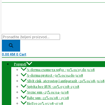
0,00
KM
0
Cart
Popusti
A-derma exomega spf50 -30% 01/05 do 31/08
A-derma protect -50% 01/04 do 31/08
Alivit cink, aterostop i antiparazit -20% 01/08-31/08
Apivita bee SUN -20% 03/08-23/08
Avene sun -25% 01/04-31/08
Babe sun -22% 01/08 – 15/08
BioTeo 20% 05/08-17/08