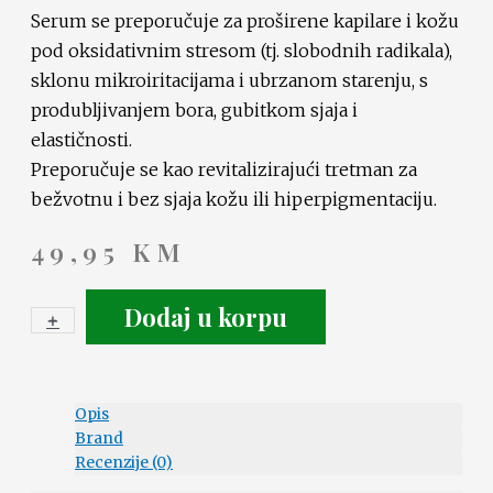
Serum se preporučuje za proširene kapilare i kožu
pod oksidativnim stresom (tj. slobodnih radikala),
sklonu mikroiritacijama i ubrzanom starenju, s
produbljivanjem bora, gubitkom sjaja i
elastičnosti.
Preporučuje se kao revitalizirajući tretman za
bežvotnu i bez sjaja kožu ili hiperpigmentaciju.
49,95
KM
Dodaj u korpu
+
-
Opis
Brand
Recenzije (0)