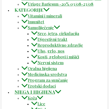
Uriage Bariesun -20% 03/08-23/08
KATEGORIJE
Vitamini i minerali
Imunitet
Samoliječenje
Srce, jetra, cirkulacija
Digestivni trakt
Reproduktivno zdravlje
Uho, grlo, nos
Kosti, zglobovi i mišići
Nervni sistem
Oralna higijena
Medicinska sredstva
Program za sunčanje
Erotski dodaci
NJEGA I HIGIJENA
Koža
Lice