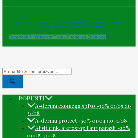
© 2025 - Sva prava zadržava Apoteke "Belladonna" Trebinje |
Powered and designed by Webherzz
Facebook-f
Instagram
Tiktok
Phone-alt
Envelope
POPUSTI
A-derma exomega spf50 -30% 01/05 do
31/08
A-derma protect -50% 01/04 do 31/08
Alivit cink, aterostop i antiparazit -20%
01/08-31/08