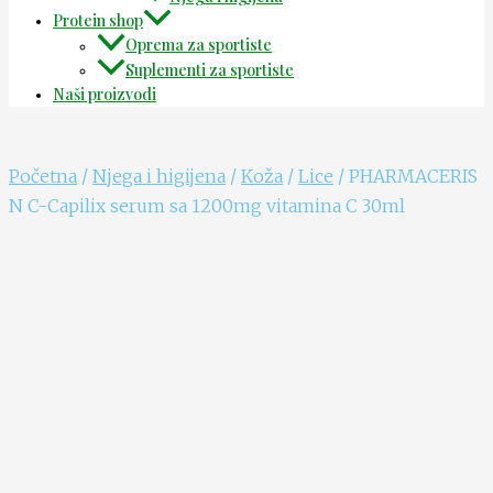
Protein shop
Oprema za sportiste
Suplementi za sportiste
Naši proizvodi
Početna
/
Njega i higijena
/
Koža
/
Lice
/ PHARMACERIS
N C-Capilix serum sa 1200mg vitamina C 30ml