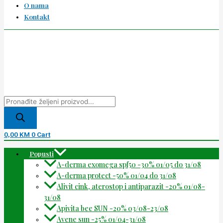
O nama
Kontakt
0,00
KM
0
Cart
Popusti
A-derma exomega spf50 -30% 01/05 do 31/08
A-derma protect -50% 01/04 do 31/08
Alivit cink, aterostop i antiparazit -20% 01/08-
31/08
Apivita bee SUN -20% 03/08-23/08
Avene sun -25% 01/04-31/08