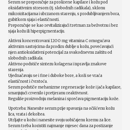
Serum se preporučuje za proširene kapilare i kožu pod
oksidativnim stresom (tj. slobodnih radikala), sklonu
mikroiritacijama i ubrzanom starenju, s produbljivanjem bora,
gubitkom sjaja i elastičnosti.
Preporučuje se kao revitalizirajući tretman za bežvotnu i bez
sjaja kožu ili hiperpigmentaciju.
Aktivni koncentrovani 12OO mg vitamina C omogućava
aktivnim sastojcima da prodiru dublje u kožu, povećavajući
njen antioksidativni potencijal za svakodnevnu zaštitu od
slobodnih radikala.
Aktivno podstiče sintezu kolagena i ispravlja znakove
starenja.
Ujednačavaju se i fine i duboke bore, a koži se vraća
elastičnost i čvrstoća.
Serum podstiče mehanizme regeneracije kože i jača kapilare,
smanjujući crvenilo i pretjeranu reaktivnost.
Reguliše proizvodnju melanina i sprečava pigmentaciju kože.
Upotreba: Nanesite serum prije spavanja na očišćenu kožu
lica, vrata i dekoltea.
Utrljajte u kožu i nanesite svoju uobičajenu kremu za lice.
Serum treba koristiti najmanje mjesec dana za postizanje