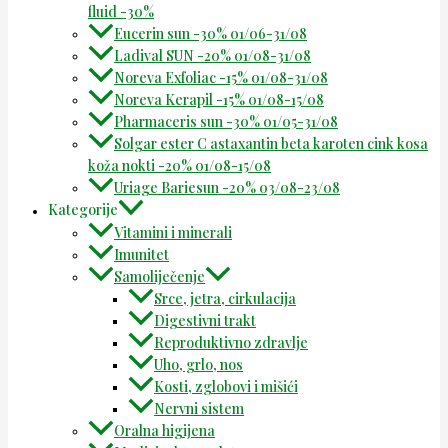
fluid -30%
Eucerin sun -30% 01/06-31/08
Ladival SUN -20% 01/08-31/08
Noreva Exfoliac -15% 01/08-31/08
Noreva Kerapil -15% 01/08-15/08
Pharmaceris sun -30% 01/05-31/08
Solgar ester C astaxantin beta karoten cink kosa
koža nokti -20% 01/08-15/08
Uriage Bariesun -20% 03/08-23/08
Kategorije
Vitamini i minerali
Imunitet
Samoliječenje
Srce, jetra, cirkulacija
Digestivni trakt
Reproduktivno zdravlje
Uho, grlo, nos
Kosti, zglobovi i mišići
Nervni sistem
Oralna higijena