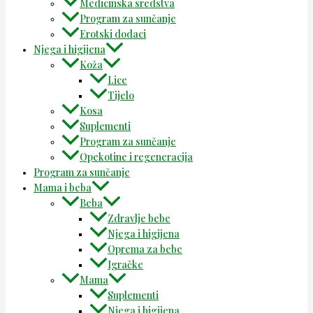
Medicinska sredstva
Program za sunčanje
Erotski dodaci
Njega i higijena
Koža
Lice
Tijelo
Kosa
Suplementi
Program za sunčanje
Opekotine i regeneracija
Program za sunčanje
Mama i beba
Beba
Zdravlje bebe
Njega i higijena
Oprema za bebe
Igračke
Mama
Suplementi
Njega i higijena