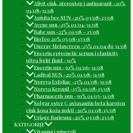
Alivit cink, aterostop i antiparazit -20%
01/08-31/08
Apivita bee SUN -20% 03/08-23/08
Avene sun -25% 01/04-31/08
Babe sun -22% 01/08 – 15/08
BioTeo 20% 05/08-17/08
Ducray Melascreen -25% 01/04 do 31/08
Eucerin epigenetic serum i elasticity
ultra light fluid -30%
Eucerin sun -30% 01/06-31/08
Ladival SUN -20% 01/08-31/08
Noreva Exfoliac -15% 01/08-31/08
Noreva Kerapil -15% 01/08-15/08
Pharmaceris sun -30% 01/05-31/08
Solgar ester C astaxantin beta karoten
cink kosa koža nokti -20% 01/08-15/08
Uriage Bariesun -20% 03/08-23/08
KATEGORIJE
Vitamini i minerali