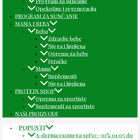
Program za sunčanje
Opekotine i regeneracija
PROGRAM ZA SUNČANJE
MAMA I BEBA
Beba
Zdravlje bebe
Njega i higijena
Oprema za bebe
Igračke
Mama
Suplementi
Njega i higijena
PROTEIN SHOP
Oprema za sportiste
Suplementi za sportiste
NAŠI PROIZVODI
POPUSTI
A-derma exomega spf50 -30% 01/05 do