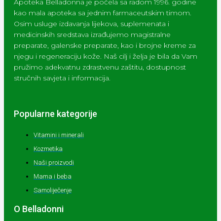
Apoteka Belladonna je počela sa radom 1996. godine
kao mala apoteka sa jednim farmaceutskim timom.
Osim usluge izdavanja lijekova, suplemenata i
medicinskih sredstava izrađujemo magistralne
preparate, galenske preparate, kao i brojne kreme za
njegu i regeneraciju kože. Naš cilj i želja je bila da Vam
pružimo adekvatnu zdrastvenu zaštitu, dostupnost
stručnih savjeta i informacija.
Popularne kategorije
Vitamini i minerali
Kozmetika
Naši proizvodi
Mama i beba
Samoliječenje
O Belladonni