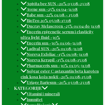
Apivita bee SUN -20% 03/08-23/08
Avene sun -25% 01/04-31/08
Babe sun -22% 01/08 – 15/08
BioTeo 20% 05/08-17/08
Ducray Melascreen -25% 01/04 do 31/08
Eucerin epigenetic serum i elasticity
ultra light fluid -30%
Eucerin sun -30% 01/06-31/08
Ladival SUN -20% 01/08-31/08
Noreva Exfoliac -15% 01/08-31/08
Noreva Kerapil -15% 01/08-15/08
Pharmaceris sun -30% 01/05-31/08
Solgar ester C astaxantin beta karoten
cink kosa koža nokti -20% 01/08-15/08
Uriage Bariesun -20% 03/08-23/08
KATEGORIJE
Vitamini i minerali
Imunitet
Samoliječenje