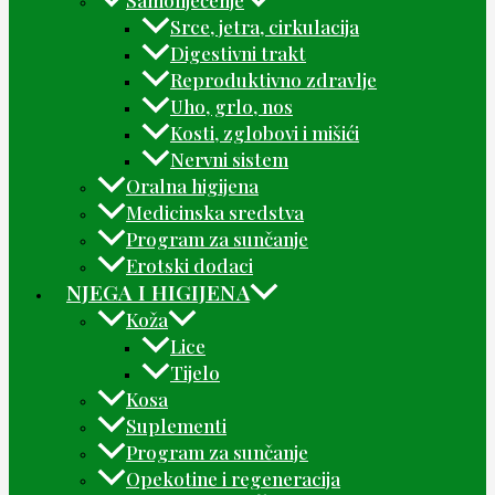
Srce, jetra, cirkulacija
Digestivni trakt
Reproduktivno zdravlje
Uho, grlo, nos
Kosti, zglobovi i mišići
Nervni sistem
Oralna higijena
Medicinska sredstva
Program za sunčanje
Erotski dodaci
NJEGA I HIGIJENA
Koža
Lice
Tijelo
Kosa
Suplementi
Program za sunčanje
Opekotine i regeneracija