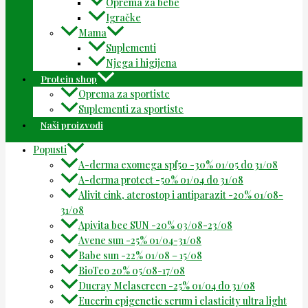
Oprema za bebe
Igračke
Mama
Suplementi
Njega i higijena
Protein shop
Oprema za sportiste
Suplementi za sportiste
Naši proizvodi
Popusti
A-derma exomega spf50 -30% 01/05 do 31/08
A-derma protect -50% 01/04 do 31/08
Alivit cink, aterostop i antiparazit -20% 01/08-
31/08
Apivita bee SUN -20% 03/08-23/08
Avene sun -25% 01/04-31/08
Babe sun -22% 01/08 – 15/08
BioTeo 20% 05/08-17/08
Ducray Melascreen -25% 01/04 do 31/08
Eucerin epigenetic serum i elasticity ultra light