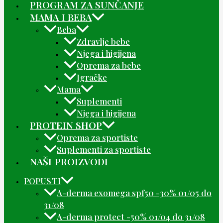
PROGRAM ZA SUNČANJE
MAMA I BEBA
Beba
Zdravlje bebe
Njega i higijena
Oprema za bebe
Igračke
Mama
Suplementi
Njega i higijena
PROTEIN SHOP
Oprema za sportiste
Suplementi za sportiste
NAŠI PROIZVODI
POPUSTI
A-derma exomega spf50 -30% 01/05 do
31/08
A-derma protect -50% 01/04 do 31/08