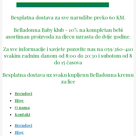
Facebook
Instagram
Tiktok
Phone-alt
Envelope
Besplatna dostava za sve narudžbe preko 60 KM.
Belladonna Baby klub - 10% na kompletan bebi
asortiman proizvoda za djecu uzrasta do dvije godine.
Za sve informacije i savjete pozovite nas na 059/260-410
svakim radnim danom od 8:00 do 20:30 i subotom od 8
do 15 časova
Besplatna dostava uz svaku kupljenu Belladonna kremu
za lice
Brendovi
Blog
O nama
Kontakt
Brendovi
Blog