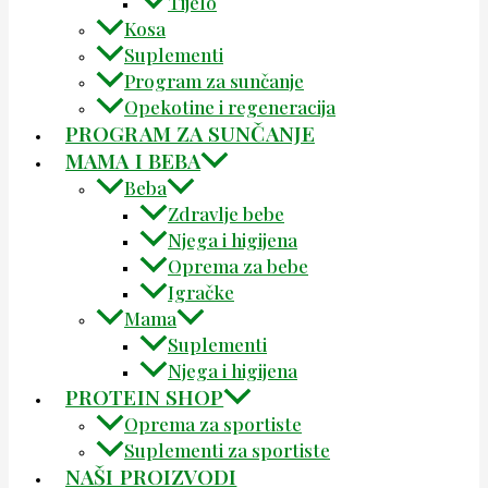
Tijelo
Kosa
Suplementi
Program za sunčanje
Opekotine i regeneracija
PROGRAM ZA SUNČANJE
MAMA I BEBA
Beba
Zdravlje bebe
Njega i higijena
Oprema za bebe
Igračke
Mama
Suplementi
Njega i higijena
PROTEIN SHOP
Oprema za sportiste
Suplementi za sportiste
NAŠI PROIZVODI