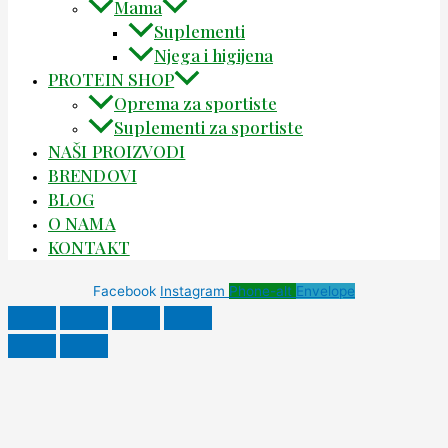
Mama
Suplementi
Njega i higijena
PROTEIN SHOP
Oprema za sportiste
Suplementi za sportiste
NAŠI PROIZVODI
BRENDOVI
BLOG
O NAMA
KONTAKT
Facebook
Instagram
Phone-alt
Envelope