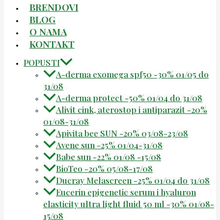
BRENDOVI
BLOG
O NAMA
KONTAKT
POPUSTI
A-derma exomega spf50 -30% 01/05 do
31/08
A-derma protect -50% 01/04 do 31/08
Alivit cink, aterostop i antiparazit -20%
01/08-31/08
Apivita bee SUN -20% 03/08-23/08
Avene sun -25% 01/04-31/08
Babe sun -22% 01/08 -15/08
BioTeo -20% 05/08-17/08
Ducray Melascreen -25% 01/04 do 31/08
Eucerin epigenetic serum i hyaluron
elasticity ultra light fluid 50 ml -30% 01/08-
15/08