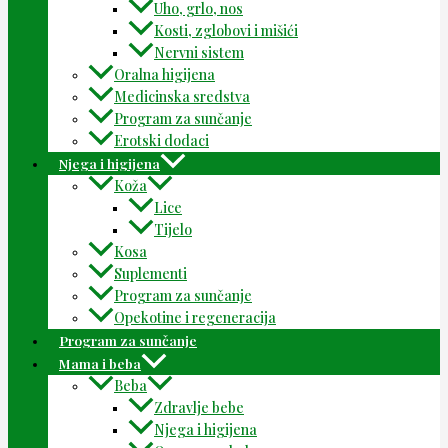
Uho, grlo, nos
Kosti, zglobovi i mišići
Nervni sistem
Oralna higijena
Medicinska sredstva
Program za sunčanje
Erotski dodaci
Njega i higijena
Koža
Lice
Tijelo
Kosa
Suplementi
Program za sunčanje
Opekotine i regeneracija
Program za sunčanje
Mama i beba
Beba
Zdravlje bebe
Njega i higijena