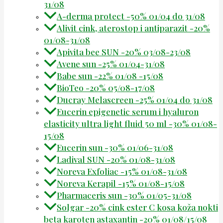
31/08
A-derma protect -50% 01/04 do 31/08
Alivit cink, aterostop i antiparazit -20%
01/08-31/08
Apivita bee SUN -20% 03/08-23/08
Avene sun -25% 01/04-31/08
Babe sun -22% 01/08 -15/08
BioTeo -20% 05/08-17/08
Ducray Melascreen -25% 01/04 do 31/08
Eucerin epigenetic serum i hyaluron
elasticity ultra light fluid 50 ml -30% 01/08-
15/08
Eucerin sun -30% 01/06-31/08
Ladival SUN -20% 01/08-31/08
Noreva Exfoliac -15% 01/08-31/08
Noreva Kerapil -15% 01/08-15/08
Pharmaceris sun -30% 01/05-31/08
Solgar -20% cink ester C kosa koža nokti
beta karoten astaxantin -20% 01/08/15/08