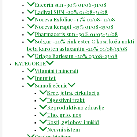
Eucerin sun -30% 01/06-31/08
Ladival SUN -20% 01/08-31/08
Noreva Exfoliac -15% 01/08-31/08
Noreva Kerapil -15% 01/08-15/08
Pharmaceris sun -30% 01/05-31/08
Solgar -20% cink ester C kosa koža nokti
beta karoten astaxantin -20% 01/08/15/08
Uriage Bariesun -20% 03/08-23/08
KATEGORIJE
Vitamini i minerali
Imunitet
Samoliječenje
Srce, jetra, cirkulacija
Digestivni trakt
Reproduktivno zdravlje
Uho, grlo, nos
Kosti, zglobovi i mišići
Nervni sistem
Oralna higijena