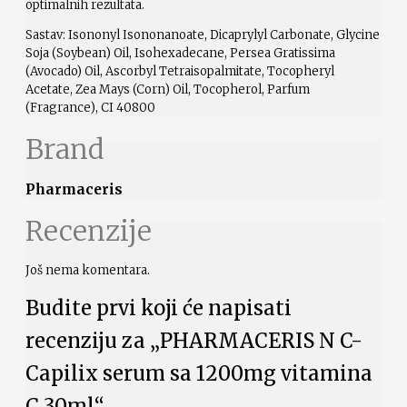
optimalnih rezultata.
Sastav: Isononyl Isononanoate, Dicaprylyl Carbonate, Glycine
Soja (Soybean) Oil, Isohexadecane, Persea Gratissima
(Avocado) Oil, Ascorbyl Tetraisopalmitate, Tocopheryl
Acetate, Zea Mays (Corn) Oil, Tocopherol, Parfum
(Fragrance), CI 40800
Brand
Pharmaceris
Recenzije
Još nema komentara.
Budite prvi koji će napisati
recenziju za „PHARMACERIS N C-
Capilix serum sa 1200mg vitamina
C 30ml“