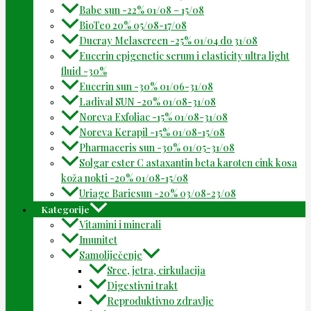
Babe sun -22% 01/08 – 15/08
BioTeo 20% 05/08-17/08
Ducray Melascreen -25% 01/04 do 31/08
Eucerin epigenetic serum i elasticity ultra light
fluid -30%
Eucerin sun -30% 01/06-31/08
Ladival SUN -20% 01/08-31/08
Noreva Exfoliac -15% 01/08-31/08
Noreva Kerapil -15% 01/08-15/08
Pharmaceris sun -30% 01/05-31/08
Solgar ester C astaxantin beta karoten cink kosa
koža nokti -20% 01/08-15/08
Uriage Bariesun -20% 03/08-23/08
Kategorije
Vitamini i minerali
Imunitet
Samoliječenje
Srce, jetra, cirkulacija
Digestivni trakt
Reproduktivno zdravlje