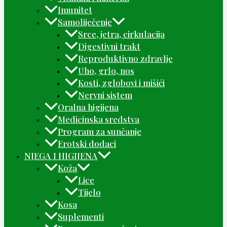
Imunitet
Samoliječenje
Srce, jetra, cirkulacija
Digestivni trakt
Reproduktivno zdravlje
Uho, grlo, nos
Kosti, zglobovi i mišići
Nervni sistem
Oralna higijena
Medicinska sredstva
Program za sunčanje
Erotski dodaci
NJEGA I HIGIJENA
Koža
Lice
Tijelo
Kosa
Suplementi