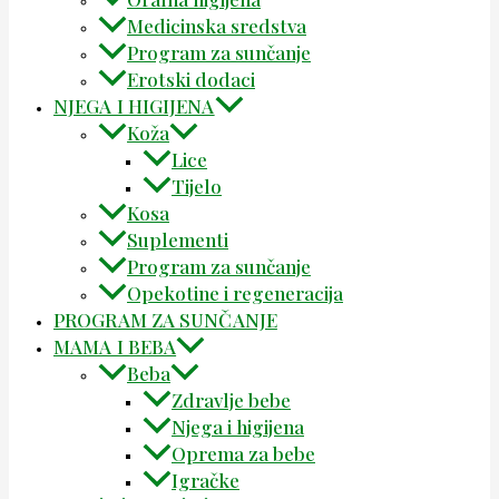
Medicinska sredstva
Program za sunčanje
Erotski dodaci
NJEGA I HIGIJENA
Koža
Lice
Tijelo
Kosa
Suplementi
Program za sunčanje
Opekotine i regeneracija
PROGRAM ZA SUNČANJE
MAMA I BEBA
Beba
Zdravlje bebe
Njega i higijena
Oprema za bebe
Igračke