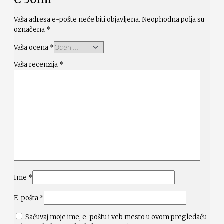
Vaša adresa e-pošte neće biti objavljena.
Neophodna polja su
označena
*
Vaša ocena
*
Vaša recenzija
*
Ime
*
E-pošta
*
Sačuvaj moje ime, e-poštu i veb mesto u ovom pregledaču