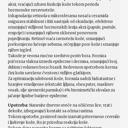
akni, vraćajući zdravu funkciju kože tokom perioda
hormonske neravnoteže.
Inkapsulacija retinola u mikrosferama nosača ceramida
osigurava stabilnost i štiti sastojak od oksidacije, efektivno
smanjujući vidljivost hormonskih lezija akni (papule, pustule,
erupcije) i smanjujući njihovu sklonost ponovnom
pojavljivanju. Retinol vraća ravnotežu kože, smanjujući
prekomjerno lučenje sebuma, otčepljuje pore kože i smanjuje
njihov izgled.
Takođe je veoma moćno sredstvo protiv bora. Formira
pričvrsna vlakna između epiderme i dermisa, smanjujući broj,
dubinu i volumen bora i brazdi. Redovnom upotrebom krema
čini kožu savršeno čvrstom i vidljivo glatkijom.
Za optimizaciju udobnosti kože, formula sadrži hidratantne i
hranjive emolijense (ekstrakt ljiljana, shea puter, maslinov
vosak, ulje sjemenki pamuka) i 4% biomimetički skvalan za
jačanje lipidne barijere epiderme.
Upotreba:
Nanesite dnevno uveče na očišćeno lice, vrat i
dekolte, izbegavajući kontakt sa očima i ustima.
Tokom upotrebe, proizvod može izazvati privremeno crvenilo
i ljuštenje kože, što je prirodna reakcija kože.