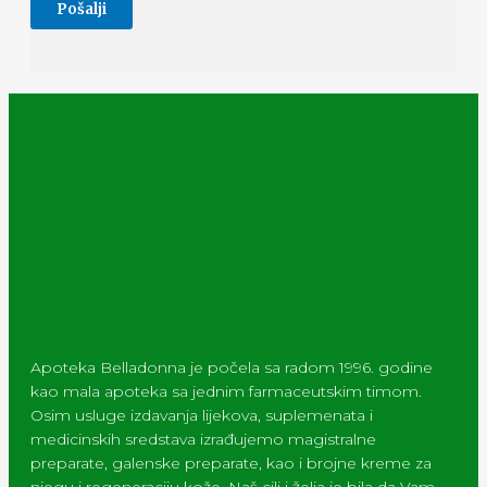
Apoteka Belladonna je počela sa radom 1996. godine
kao mala apoteka sa jednim farmaceutskim timom.
Osim usluge izdavanja lijekova, suplemenata i
medicinskih sredstava izrađujemo magistralne
preparate, galenske preparate, kao i brojne kreme za