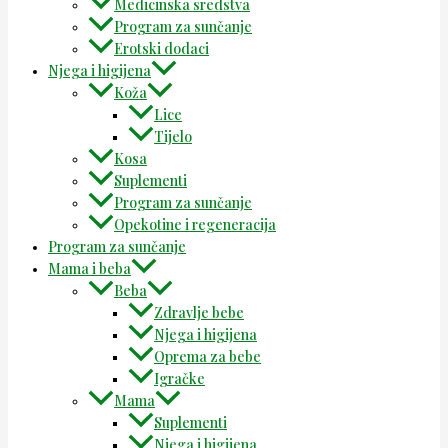
Medicinska sredstva
Program za sunčanje
Erotski dodaci
Njega i higijena
Koža
Lice
Tijelo
Kosa
Suplementi
Program za sunčanje
Opekotine i regeneracija
Program za sunčanje
Mama i beba
Beba
Zdravlje bebe
Njega i higijena
Oprema za bebe
Igračke
Mama
Suplementi
Njega i higijena