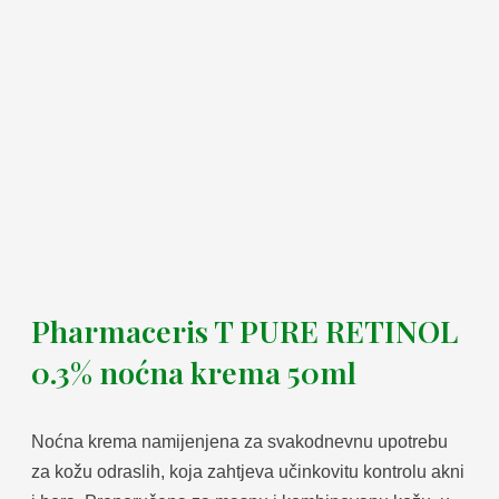
Pharmaceris T PURE RETINOL
0.3% noćna krema 50ml
Noćna krema namijenjena za svakodnevnu upotrebu
za kožu odraslih, koja zahtjeva učinkovitu kontrolu akni