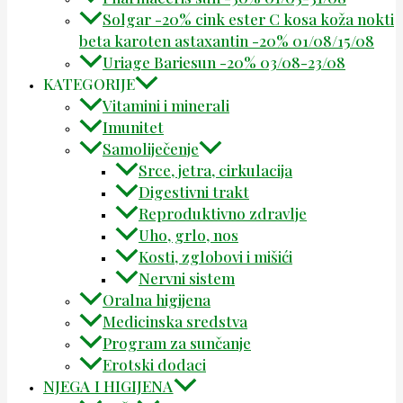
Solgar -20% cink ester C kosa koža nokti
beta karoten astaxantin -20% 01/08/15/08
Uriage Bariesun -20% 03/08-23/08
KATEGORIJE
Vitamini i minerali
Imunitet
Samoliječenje
Srce, jetra, cirkulacija
Digestivni trakt
Reproduktivno zdravlje
Uho, grlo, nos
Kosti, zglobovi i mišići
Nervni sistem
Oralna higijena
Medicinska sredstva
Program za sunčanje
Erotski dodaci
NJEGA I HIGIJENA