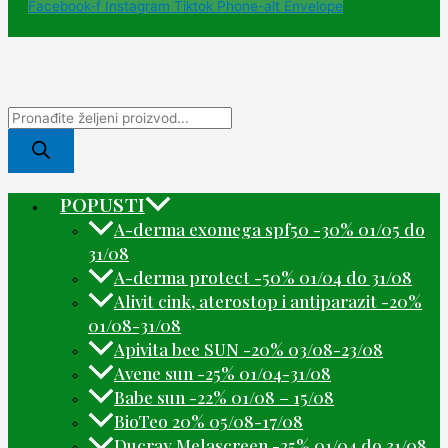
Facebook-f
Instagram
Tiktok
Phone-alt
Envelope
POPUSTI
A-derma exomega spf50 -30% 01/05 do
31/08
A-derma protect -50% 01/04 do 31/08
Alivit cink, aterostop i antiparazit -20%
01/08-31/08
Apivita bee SUN -20% 03/08-23/08
Avene sun -25% 01/04-31/08
Babe sun -22% 01/08 – 15/08
BioTeo 20% 05/08-17/08
Ducray Melascreen -25% 01/04 do 31/08