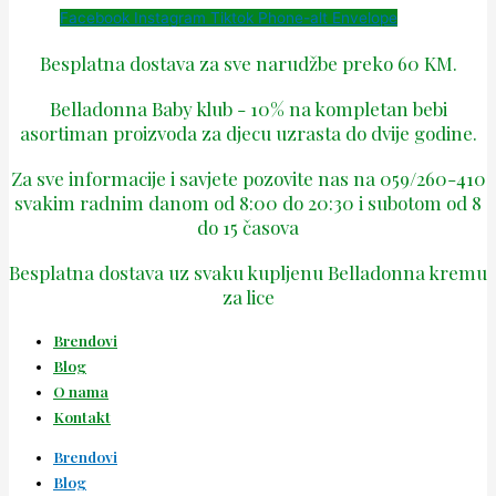
Facebook
Instagram
Tiktok
Phone-alt
Envelope
Besplatna dostava za sve narudžbe preko 60 KM.
Belladonna Baby klub - 10% na kompletan bebi
asortiman proizvoda za djecu uzrasta do dvije godine.
Za sve informacije i savjete pozovite nas na 059/260-410
svakim radnim danom od 8:00 do 20:30 i subotom od 8
do 15 časova
Besplatna dostava uz svaku kupljenu Belladonna kremu
za lice
Brendovi
Blog
O nama
Kontakt
Brendovi
Blog