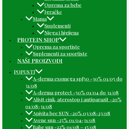
Oprema za bebe
Igračke
Mama
Suplementi
Njega i higijena
PROTEIN SHOP
Oprema za sportiste
Suplementi za sportiste
NAŠI PROIZVODI
POPUSTI
A-derma exomega spf50 -30% 01/05 do
31/08
A-derma protect -50% 01/04 do 31/08
Alivit cink, aterostop i antiparazit -20%
01/08-31/08
Apivita bee SUN -20% 03/08-23/08
Avene sun -25% 01/04-31/08
Babe sun -22% 01/08 – 15/08