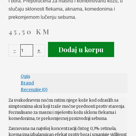
i bora. Preporučena za masnu i kombinovanu kožu, u
slučaju sklonosti flekama, aknama, komedonima i
prekomjernom lučenju sebuma.
45,50
KM
Dodaj u korpu
-
+
Opis
Brand
Recenzije (0)
Za svakodnevnu noćnu rutinu njege kože kod odraslih sa
simptomima akni koji traže moćne prednosti protiv starenja.
Formulisano za masnu i mješovitu kožu sklonu flekama i
komedonima, te prekomjernoj proizvodnji sebuma.
Zasnovana na najvišoj koncentraciji čistog 0,3% retinola,
krema ima izbalansiran efekat protiv bora i smanjuje vidljivost