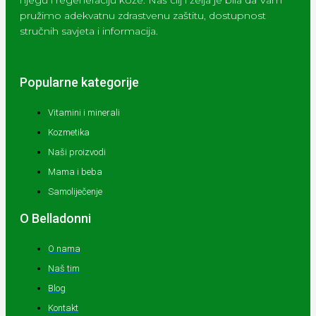
njegu i regeneraciju kože. Naš cilj i želja je bila da Vam
pružimo adekvatnu zdrastvenu zaštitu, dostupnost
stručnih savjeta i informacija.
Popularne kategorije
Vitamini i minerali
Kozmetika
Naši proizvodi
Mama i beba
Samoliječenje
O Belladonni
O nama
Naš tim
Blog
Kontakt