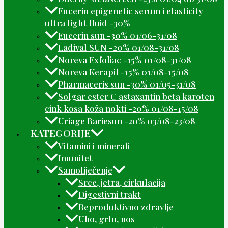
Eucerin epigenetic serum i elasticity
ultra light fluid -30%
Eucerin sun -30% 01/06-31/08
Ladival SUN -20% 01/08-31/08
Noreva Exfoliac -15% 01/08-31/08
Noreva Kerapil -15% 01/08-15/08
Pharmaceris sun -30% 01/05-31/08
Solgar ester C astaxantin beta karoten
cink kosa koža nokti -20% 01/08-15/08
Uriage Bariesun -20% 03/08-23/08
KATEGORIJE
Vitamini i minerali
Imunitet
Samoliječenje
Srce, jetra, cirkulacija
Digestivni trakt
Reproduktivno zdravlje
Uho, grlo, nos