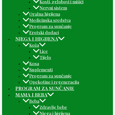
Kosti, zglobovi i mišići
Nervni sistem
Oralna higijena
Medicinska sredstva
Program za sunčanje
Erotski dodaci
NJEGA I HIGIJENA
Koža
Lice
Tijelo
Kosa
Suplementi
Program za sunčanje
Opekotine i regeneracija
PROGRAM ZA SUNČANJE
MAMA I BEBA
Beba
Zdravlje bebe
Njega i higijena