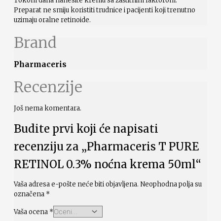
Tokom dana nanesite kremu sa zaštitnim faktorom.
Preparat ne smiju koristiti trudnice i pacijenti koji trenutno
uzimaju oralne retinoide.
Brand
Pharmaceris
Recenzije
Još nema komentara.
Budite prvi koji će napisati
recenziju za „Pharmaceris T PURE
RETINOL 0.3% noćna krema 50ml“
Vaša adresa e-pošte neće biti objavljena.
Neophodna polja su
označena
*
Vaša ocena
*