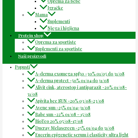
Oprema za bebe
Igračke
Mama
Suplementi
Njega i higijena
Protein shop
Oprema za sportiste
Suplementi za sportiste
Naši proizvodi
Popusti
A-derma exomega spf50 -30% 01/05 do 31/08
A-derma protect -50% 01/04 do 31/08
Alivit cink, aterostop i antiparazit -20% 01/08-
31/08
Apivita bee SUN -20% 03/08-23/08
Avene sun -25% 01/04-31/08
Babe sun -22% 01/08 – 15/08
BioTeo 20% 05/08-17/08
Ducray Melascreen -25% 01/04 do 31/08
Eucerin epigenetic serum i elasticity ultra light