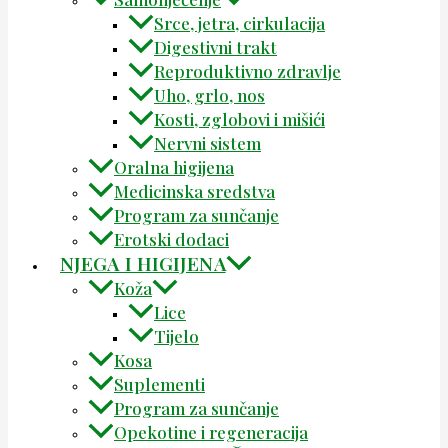
Srce, jetra, cirkulacija
Digestivni trakt
Reproduktivno zdravlje
Uho, grlo, nos
Kosti, zglobovi i mišići
Nervni sistem
Oralna higijena
Medicinska sredstva
Program za sunčanje
Erotski dodaci
NJEGA I HIGIJENA
Koža
Lice
Tijelo
Kosa
Suplementi
Program za sunčanje
Opekotine i regeneracija