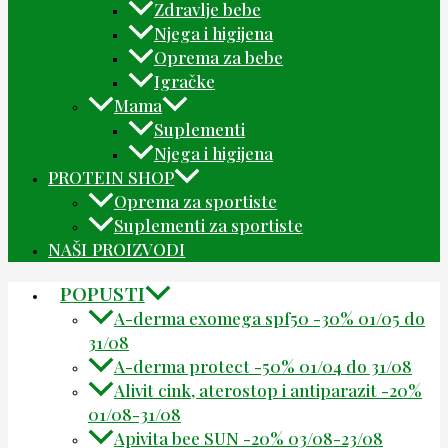
Zdravlje bebe
Njega i higijena
Oprema za bebe
Igračke
Mama
Suplementi
Njega i higijena
PROTEIN SHOP
Oprema za sportiste
Suplementi za sportiste
NAŠI PROIZVODI
POPUSTI
A-derma exomega spf50 -30% 01/05 do
31/08
A-derma protect -50% 01/04 do 31/08
Alivit cink, aterostop i antiparazit -20%
01/08-31/08
Apivita bee SUN -20% 03/08-23/08