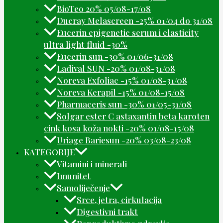
BioTeo 20% 05/08-17/08
Ducray Melascreen -25% 01/04 do 31/08
Eucerin epigenetic serum i elasticity
ultra light fluid -30%
Eucerin sun -30% 01/06-31/08
Ladival SUN -20% 01/08-31/08
Noreva Exfoliac -15% 01/08-31/08
Noreva Kerapil -15% 01/08-15/08
Pharmaceris sun -30% 01/05-31/08
Solgar ester C astaxantin beta karoten
cink kosa koža nokti -20% 01/08-15/08
Uriage Bariesun -20% 03/08-23/08
KATEGORIJE
Vitamini i minerali
Imunitet
Samoliječenje
Srce, jetra, cirkulacija
Digestivni trakt