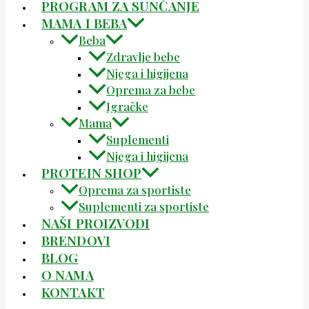
PROGRAM ZA SUNČANJE
MAMA I BEBA
Beba
Zdravlje bebe
Njega i higijena
Oprema za bebe
Igračke
Mama
Suplementi
Njega i higijena
PROTEIN SHOP
Oprema za sportiste
Suplementi za sportiste
NAŠI PROIZVODI
BRENDOVI
BLOG
O NAMA
KONTAKT