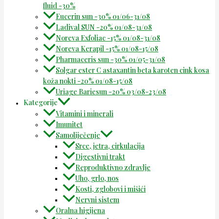
fluid -30%
Eucerin sun -30% 01/06-31/08
Ladival SUN -20% 01/08-31/08
Noreva Exfoliac -15% 01/08-31/08
Noreva Kerapil -15% 01/08-15/08
Pharmaceris sun -30% 01/05-31/08
Solgar ester C astaxantin beta karoten cink kosa
koža nokti -20% 01/08-15/08
Uriage Bariesun -20% 03/08-23/08
Kategorije
Vitamini i minerali
Imunitet
Samoliječenje
Srce, jetra, cirkulacija
Digestivni trakt
Reproduktivno zdravlje
Uho, grlo, nos
Kosti, zglobovi i mišići
Nervni sistem
Oralna higijena