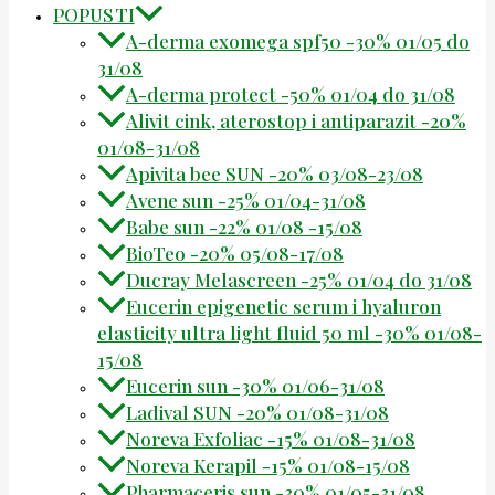
POPUSTI
A-derma exomega spf50 -30% 01/05 do
31/08
A-derma protect -50% 01/04 do 31/08
Alivit cink, aterostop i antiparazit -20%
01/08-31/08
Apivita bee SUN -20% 03/08-23/08
Avene sun -25% 01/04-31/08
Babe sun -22% 01/08 -15/08
BioTeo -20% 05/08-17/08
Ducray Melascreen -25% 01/04 do 31/08
Eucerin epigenetic serum i hyaluron
elasticity ultra light fluid 50 ml -30% 01/08-
15/08
Eucerin sun -30% 01/06-31/08
Ladival SUN -20% 01/08-31/08
Noreva Exfoliac -15% 01/08-31/08
Noreva Kerapil -15% 01/08-15/08
Pharmaceris sun -30% 01/05-31/08