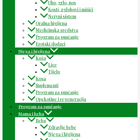
Uho, grlo, nos
Kosti, zglobovi i mišići
Nervni sistem
Oralna higijena
Medicinska sredstva
Program za sunčanje
Erotski dodaci
Njega i higijena
Koža
Lice
Tijelo
Kosa
Suplementi
Program za sunčanje
Opekotine i regeneracija
Program za sunčanje
Mama i beba
Beba
Zdravlje bebe
Njega i higijena