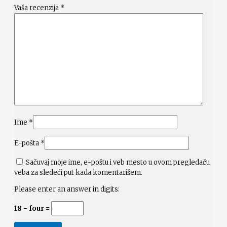
Vaša recenzija
*
Ime
*
E-pošta
*
Sačuvaj moje ime, e-poštu i veb mesto u ovom pregledaču
veba za sledeći put kada komentarišem.
Please enter an answer in digits:
18 − four =