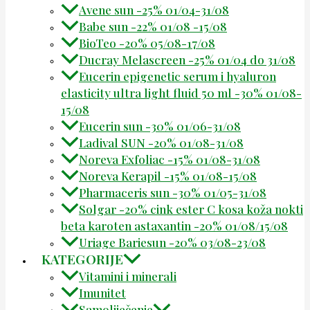
Avene sun -25% 01/04-31/08
Babe sun -22% 01/08 -15/08
BioTeo -20% 05/08-17/08
Ducray Melascreen -25% 01/04 do 31/08
Eucerin epigenetic serum i hyaluron
elasticity ultra light fluid 50 ml -30% 01/08-
15/08
Eucerin sun -30% 01/06-31/08
Ladival SUN -20% 01/08-31/08
Noreva Exfoliac -15% 01/08-31/08
Noreva Kerapil -15% 01/08-15/08
Pharmaceris sun -30% 01/05-31/08
Solgar -20% cink ester C kosa koža nokti
beta karoten astaxantin -20% 01/08/15/08
Uriage Bariesun -20% 03/08-23/08
KATEGORIJE
Vitamini i minerali
Imunitet
Samoliječenje