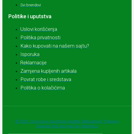
Svi brendovi
Politike i uputstva
Uslovi korišćenja
Politika privatnosti
Kako kupovati na našem sajtu?
Isporuka
Reklamacije
Zamjena kupljenih artikala
Povrat robe i sredstava
Politika o kolačićima
© 2025 - Sva prava zadržava Apoteke "Belladonna" Trebinje |
Powered and designed by Webherzz