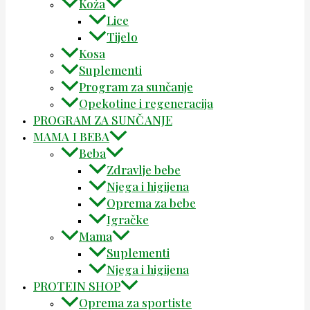
Koža
Lice
Tijelo
Kosa
Suplementi
Program za sunčanje
Opekotine i regeneracija
PROGRAM ZA SUNČANJE
MAMA I BEBA
Beba
Zdravlje bebe
Njega i higijena
Oprema za bebe
Igračke
Mama
Suplementi
Njega i higijena
PROTEIN SHOP
Oprema za sportiste