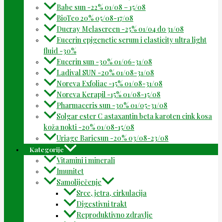
Babe sun -22% 01/08 – 15/08
BioTeo 20% 05/08-17/08
Ducray Melascreen -25% 01/04 do 31/08
Eucerin epigenetic serum i elasticity ultra light
fluid -30%
Eucerin sun -30% 01/06-31/08
Ladival SUN -20% 01/08-31/08
Noreva Exfoliac -15% 01/08-31/08
Noreva Kerapil -15% 01/08-15/08
Pharmaceris sun -30% 01/05-31/08
Solgar ester C astaxantin beta karoten cink kosa
koža nokti -20% 01/08-15/08
Uriage Bariesun -20% 03/08-23/08
Kategorije
Vitamini i minerali
Imunitet
Samoliječenje
Srce, jetra, cirkulacija
Digestivni trakt
Reproduktivno zdravlje