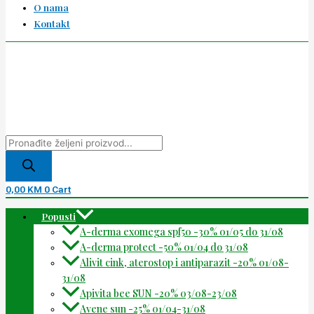
O nama
Kontakt
0,00
KM
0
Cart
Popusti
A-derma exomega spf50 -30% 01/05 do 31/08
A-derma protect -50% 01/04 do 31/08
Alivit cink, aterostop i antiparazit -20% 01/08-
31/08
Apivita bee SUN -20% 03/08-23/08
Avene sun -25% 01/04-31/08