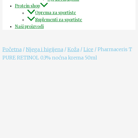
Protein shop
Oprema za sportiste
Suplementi za sportiste
Naši proizvodi
Početna
/
Njega i higijena
/
Koža
/
Lice
/ Pharmaceris T
PURE RETINOL 0.3% noćna krema 50ml