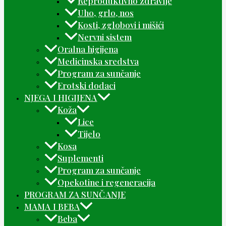
Reproduktivno zdravlje
Uho, grlo, nos
Kosti, zglobovi i mišići
Nervni sistem
Oralna higijena
Medicinska sredstva
Program za sunčanje
Erotski dodaci
NJEGA I HIGIJENA
Koža
Lice
Tijelo
Kosa
Suplementi
Program za sunčanje
Opekotine i regeneracija
PROGRAM ZA SUNČANJE
MAMA I BEBA
Beba