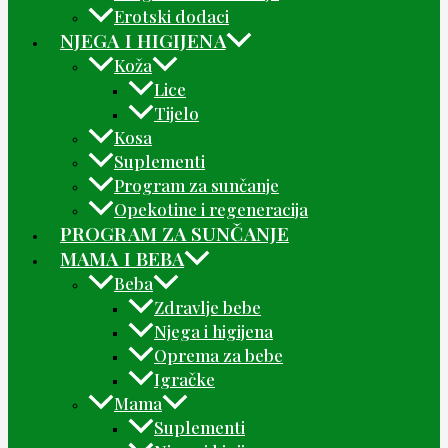
Erotski dodaci
NJEGA I HIGIJENA
Koža
Lice
Tijelo
Kosa
Suplementi
Program za sunčanje
Opekotine i regeneracija
PROGRAM ZA SUNČANJE
MAMA I BEBA
Beba
Zdravlje bebe
Njega i higijena
Oprema za bebe
Igračke
Mama
Suplementi