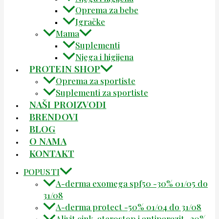
Oprema za bebe
Igračke
Mama
Suplementi
Njega i higijena
PROTEIN SHOP
Oprema za sportiste
Suplementi za sportiste
NAŠI PROIZVODI
BRENDOVI
BLOG
O NAMA
KONTAKT
POPUSTI
A-derma exomega spf50 -30% 01/05 do
31/08
A-derma protect -50% 01/04 do 31/08
Alivit cink, aterostop i antiparazit -20%