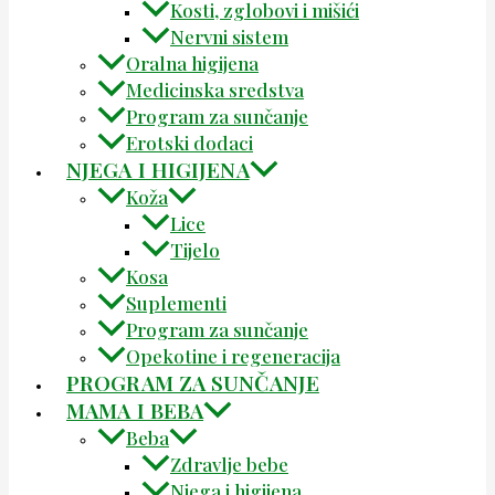
Kosti, zglobovi i mišići
Nervni sistem
Oralna higijena
Medicinska sredstva
Program za sunčanje
Erotski dodaci
NJEGA I HIGIJENA
Koža
Lice
Tijelo
Kosa
Suplementi
Program za sunčanje
Opekotine i regeneracija
PROGRAM ZA SUNČANJE
MAMA I BEBA
Beba
Zdravlje bebe
Njega i higijena