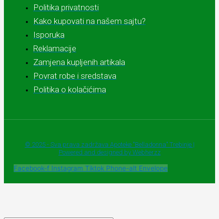
Politika privatnosti
Kako kupovati na našem sajtu?
Isporuka
Reklamacije
Zamjena kupljenih artikala
Povrat robe i sredstava
Politika o kolačićima
© 2025 - Sva prava zadržava Apoteke "Belladonna" Trebinje |
Powered and designed by Webherzz
Facebook-f
Instagram
Tiktok
Phone-alt
Envelope