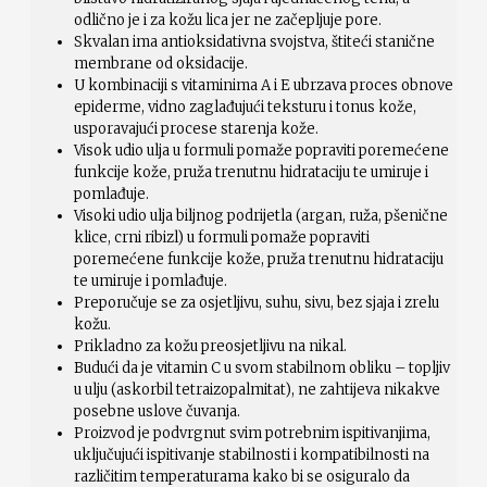
odlično je i za kožu lica jer ne začepljuje pore.
Skvalan ima antioksidativna svojstva, štiteći stanične
membrane od oksidacije.
U kombinaciji s vitaminima A i E ubrzava proces obnove
epiderme, vidno zaglađujući teksturu i tonus kože,
usporavajući procese starenja kože.
Visok udio ulja u formuli pomaže popraviti poremećene
funkcije kože, pruža trenutnu hidrataciju te umiruje i
pomlađuje.
Visoki udio ulja biljnog podrijetla (argan, ruža, pšenične
klice, crni ribizl) u formuli pomaže popraviti
poremećene funkcije kože, pruža trenutnu hidrataciju
te umiruje i pomlađuje.
Preporučuje se za osjetljivu, suhu, sivu, bez sjaja i zrelu
kožu.
Prikladno za kožu preosjetljivu na nikal.
Budući da je vitamin C u svom stabilnom obliku – topljiv
u ulju (askorbil tetraizopalmitat), ne zahtijeva nikakve
posebne uslove čuvanja.
Proizvod je podvrgnut svim potrebnim ispitivanjima,
uključujući ispitivanje stabilnosti i kompatibilnosti na
različitim temperaturama kako bi se osiguralo da