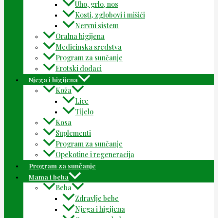
Uho, grlo, nos
Kosti, zglobovi i mišići
Nervni sistem
Oralna higijena
Medicinska sredstva
Program za sunčanje
Erotski dodaci
Njega i higijena
Koža
Lice
Tijelo
Kosa
Suplementi
Program za sunčanje
Opekotine i regeneracija
Program za sunčanje
Mama i beba
Beba
Zdravlje bebe
Njega i higijena