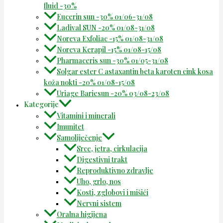
fluid -30%
Eucerin sun -30% 01/06-31/08
Ladival SUN -20% 01/08-31/08
Noreva Exfoliac -15% 01/08-31/08
Noreva Kerapil -15% 01/08-15/08
Pharmaceris sun -30% 01/05-31/08
Solgar ester C astaxantin beta karoten cink kosa
koža nokti -20% 01/08-15/08
Uriage Bariesun -20% 03/08-23/08
Kategorije
Vitamini i minerali
Imunitet
Samoliječenje
Srce, jetra, cirkulacija
Digestivni trakt
Reproduktivno zdravlje
Uho, grlo, nos
Kosti, zglobovi i mišići
Nervni sistem
Oralna higijena