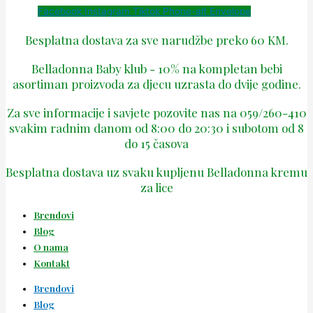
Facebook
Instagram
Tiktok
Phone-alt
Envelope
Besplatna dostava za sve narudžbe preko 60 KM.
Belladonna Baby klub - 10% na kompletan bebi
asortiman proizvoda za djecu uzrasta do dvije godine.
Za sve informacije i savjete pozovite nas na 059/260-410
svakim radnim danom od 8:00 do 20:30 i subotom od 8
do 15 časova
Besplatna dostava uz svaku kupljenu Belladonna kremu
za lice
Brendovi
Blog
O nama
Kontakt
Brendovi
Blog