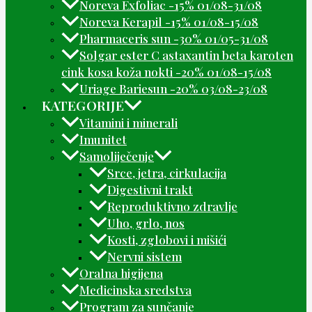
Noreva Exfoliac -15% 01/08-31/08
Noreva Kerapil -15% 01/08-15/08
Pharmaceris sun -30% 01/05-31/08
Solgar ester C astaxantin beta karoten
cink kosa koža nokti -20% 01/08-15/08
Uriage Bariesun -20% 03/08-23/08
KATEGORIJE
Vitamini i minerali
Imunitet
Samoliječenje
Srce, jetra, cirkulacija
Digestivni trakt
Reproduktivno zdravlje
Uho, grlo, nos
Kosti, zglobovi i mišići
Nervni sistem
Oralna higijena
Medicinska sredstva
Program za sunčanje