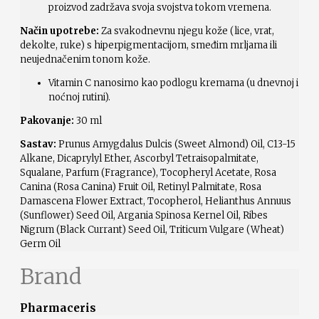
proizvod zadržava svoja svojstva tokom vremena.
Način upotrebe:
Za svakodnevnu njegu kože (lice, vrat,
dekolte, ruke) s hiperpigmentacijom, smeđim mrljama ili
neujednačenim tonom kože.
Vitamin C nanosimo kao podlogu kremama (u dnevnoj i
noćnoj rutini).
Pakovanje:
30 ml
Sastav:
Prunus Amygdalus Dulcis (Sweet Almond) Oil, C13-15
Alkane, Dicaprylyl Ether, Ascorbyl Tetraisopalmitate,
Squalane, Parfum (Fragrance), Tocopheryl Acetate, Rosa
Canina (Rosa Canina) Fruit Oil, Retinyl Palmitate, Rosa
Damascena Flower Extract, Tocopherol, Helianthus Annuus
(Sunflower) Seed Oil, Argania Spinosa Kernel Oil, Ribes
Nigrum (Black Currant) Seed Oil, Triticum Vulgare (Wheat)
Germ Oil
Brand
Pharmaceris