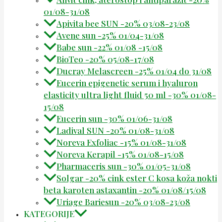
01/08-31/08
Apivita bee SUN -20% 03/08-23/08
Avene sun -25% 01/04-31/08
Babe sun -22% 01/08 -15/08
BioTeo -20% 05/08-17/08
Ducray Melascreen -25% 01/04 do 31/08
Eucerin epigenetic serum i hyaluron
elasticity ultra light fluid 50 ml -30% 01/08-
15/08
Eucerin sun -30% 01/06-31/08
Ladival SUN -20% 01/08-31/08
Noreva Exfoliac -15% 01/08-31/08
Noreva Kerapil -15% 01/08-15/08
Pharmaceris sun -30% 01/05-31/08
Solgar -20% cink ester C kosa koža nokti
beta karoten astaxantin -20% 01/08/15/08
Uriage Bariesun -20% 03/08-23/08
KATEGORIJE