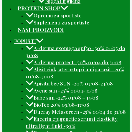
Njega i higijena
PROTEIN SHOP
Oprema za sportiste
Suplementi za sportiste
NAŠI PROIZVODI
POPUSTI
A-derma exomega spf50 -30% 01/05 do
31/08
A-derma protect -50% 01/04 do 31/08
Alivit cink, aterostop i antiparazit -20%
01/08-31/08
Apivita bee SUN -20% 03/08-23/08
Avene sun -25% 01/04-31/08
Babe sun -22% 01/08 – 15/08
BioTeo 20% 05/08-17/08
Ducray Melascreen -25% 01/04 do 31/08
Eucerin epigenetic serum i elasticity
ultra light fluid -30%