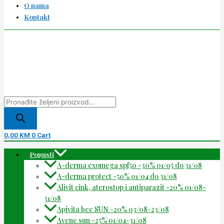
O nama
Kontakt
0,00
KM
0
Cart
Popusti
A-derma exomega spf50 -30% 01/05 do 31/08
A-derma protect -50% 01/04 do 31/08
Alivit cink, aterostop i antiparazit -20% 01/08-
31/08
Apivita bee SUN -20% 03/08-23/08
Avene sun -25% 01/04-31/08