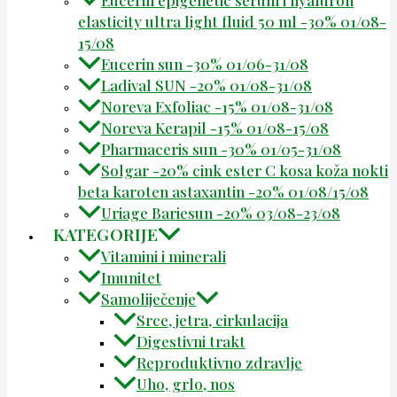
elasticity ultra light fluid 50 ml -30% 01/08-
15/08
Eucerin sun -30% 01/06-31/08
Ladival SUN -20% 01/08-31/08
Noreva Exfoliac -15% 01/08-31/08
Noreva Kerapil -15% 01/08-15/08
Pharmaceris sun -30% 01/05-31/08
Solgar -20% cink ester C kosa koža nokti
beta karoten astaxantin -20% 01/08/15/08
Uriage Bariesun -20% 03/08-23/08
KATEGORIJE
Vitamini i minerali
Imunitet
Samoliječenje
Srce, jetra, cirkulacija
Digestivni trakt
Reproduktivno zdravlje
Uho, grlo, nos