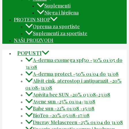
Suplementi
Njega i higijena
PROTEIN SHOP
Oprema za sportiste
Suplementi za sportiste
NAŠI PROIZVODI
POPUSTI
A-derma exomega spf50 -30% 01/05 do
31/08
A-derma protect -50% 01/04 do 31/08
Alivit cink, aterostop i antiparazit -20%
01/08-31/08
Apivita bee SUN -20% 03/08-23/08
Avene sun -25% 01/04-31/08
Babe sun -22% 01/08 -15/08
BioTeo -20% 05/08-17/08
Ducray Melascreen -25% 01/04 do 31/08
Eucerin epigenetic serum i hyaluron