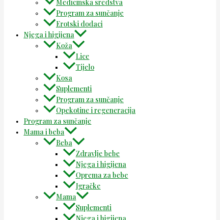
Medicinska sredstva
Program za sunčanje
Erotski dodaci
Njega i higijena
Koža
Lice
Tijelo
Kosa
Suplementi
Program za sunčanje
Opekotine i regeneracija
Program za sunčanje
Mama i beba
Beba
Zdravlje bebe
Njega i higijena
Oprema za bebe
Igračke
Mama
Suplementi
Njega i higijena