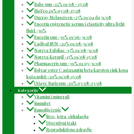
Babe sun -22% 01/08 – 15/08
BioTeo 20% 05/08-17/08
Ducray Melascreen -25% 01/04 do 31/08
Eucerin epigenetic serum i elasticity ultra light
fluid -30%
Eucerin sun -30% 01/06-31/08
Ladival SUN -20% 01/08-31/08
Noreva Exfoliac -15% 01/08-31/08
Noreva Kerapil -15% 01/08-15/08
Pharmaceris sun -30% 01/05-31/08
Solgar ester C astaxantin beta karoten cink kosa
koža nokti -20% 01/08-15/08
Uriage Bariesun -20% 03/08-23/08
Kategorije
Vitamini i minerali
Imunitet
Samoliječenje
Srce, jetra, cirkulacija
Digestivni trakt
Reproduktivno zdravlje