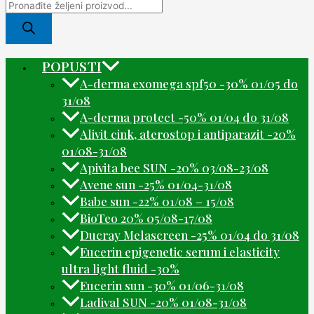
POPUSTI
A-derma exomega spf50 -30% 01/05 do
31/08
A-derma protect -50% 01/04 do 31/08
Alivit cink, aterostop i antiparazit -20%
01/08-31/08
Apivita bee SUN -20% 03/08-23/08
Avene sun -25% 01/04-31/08
Babe sun -22% 01/08 – 15/08
BioTeo 20% 05/08-17/08
Ducray Melascreen -25% 01/04 do 31/08
Eucerin epigenetic serum i elasticity
ultra light fluid -30%
Eucerin sun -30% 01/06-31/08
Ladival SUN -20% 01/08-31/08