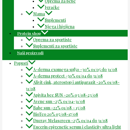
Oprema za bebe
Igračke
Mama
Suplementi
Njega i higijena
Protein shop
Oprema za sportiste
Suplementi za sportiste
Naši proizvodi
Popusti
A-derma exomega spf50 -30% 01/05 do 31/08
A-derma protect -50% 01/04 do 31/08
Alivit cink, aterostop i antiparazit -20% 01/08-
31/08
Apivita bee SUN -20% 03/08-23/08
Avene sun -25% 01/04-31/08
Babe sun -22% 01/08 – 15/08
BioTeo 20% 05/08-17/08
Ducray Melascreen -25% 01/04 do 31/08
Eucerin epigenetic serum i elasticity ultra light