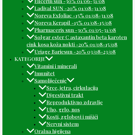
Eucerin sun -30% 01/06-31/08
Ladival SUN -20% 01/08-31/08
Noreva Exfoliac -15% 01/08-31/08
Noreva Kerapil -15% 01/08-15/08
Pharmaceris sun -30% 01/05-31/08
Solgar ester C astaxantin beta karoten
cink kosa koža nokti -20% 01/08-15/08
Uriage Bariesun -20% 03/08-23/08
KATEGORIJE
Vitamini i minerali
Imunitet
Samoliječenje
Srce, jetra, cirkulacija
Digestivni trakt
Reproduktivno zdravlje
Uho, grlo, nos
Kosti, zglobovi i mišići
Nervni sistem
Oralna higijena