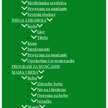
Medicinska sredstva
Program za sunčanje
Erotski dodaci
NJEGA I HIGIJENA
Koža
Lice
Tijelo
Kosa
Suplementi
Program za sunčanje
Opekotine i regeneracija
PROGRAM ZA SUNČANJE
MAMA I BEBA
Beba
Zdravlje bebe
Njega i higijena
Oprema za bebe
Igračke
Mama