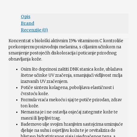
Opis
Brand
Recenzije (0)
Koncentrat s biološki aktivnim 15% vitaminom C kontroliše
prekomjernu proizvodnju melanina, s ciljanim učinkom na
smanjenje postojećih diskoloracija i poticanje prirodnog
obnavljanja kože.
Osim što doprinosi zaštiti DNK stanica kože, ublažava
štetne učinke UV zračenja, smanjujući vidljivost mrlja
izazvanih UV zračenjem.
Potiče sintezu kolagena, poboljšava elastičnost i
čvrstoću kože.
Formula vraća mekoću i sjaj te potiče prirodan, zdrav
ton kože.
Nemasna je i ne ostavlja osjećaj zategnute kože te
masni ili ljepljivi trag.
Bademovo ulje svojim hranjivim sastojcima umirujuće
djeluje na suhu i osjetljivu kožu te je revitalizira do
blistavo hidratiziranog sjaja i ujednačenog tena, a