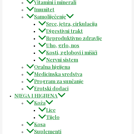
Vitamini i minerali
Imunitet
Samoliječenje
Srce, jetra, cirkulacija
Digestivni trakt
Reproduktivno zdravlje
Uho, grlo, nos
Kosti, zglobovi i mišići
Nervni sistem
Oralna higijena
Medicinska sredstva
Program za sunčanje
Erotski dodaci
NJEGA I HIGIJENA
Koža
Lice
Tijelo
Kosa
Suplementi