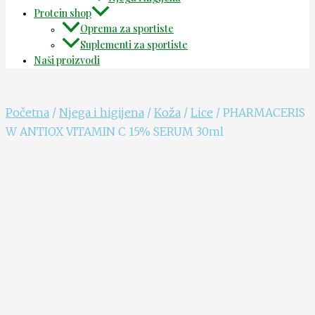
Protein shop
Oprema za sportiste
Suplementi za sportiste
Naši proizvodi
Početna
/
Njega i higijena
/
Koža
/
Lice
/ PHARMACERIS
W ANTIOX VITAMIN C 15% SERUM 30ml