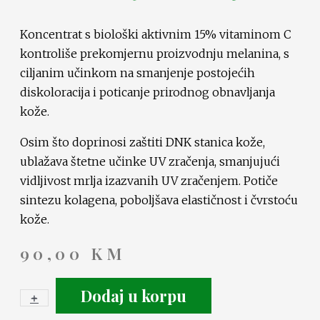
Koncentrat s biološki aktivnim 15% vitaminom C
kontroliše prekomjernu proizvodnju melanina, s
ciljanim učinkom na smanjenje postojećih
diskoloracija i poticanje prirodnog obnavljanja
kože.
Osim što doprinosi zaštiti DNK stanica kože,
ublažava štetne učinke UV zračenja, smanjujući
vidljivost mrlja izazvanih UV zračenjem. Potiče
sintezu kolagena, poboljšava elastičnost i čvrstoću
kože.
90,00
KM
Dodaj u korpu
+
-