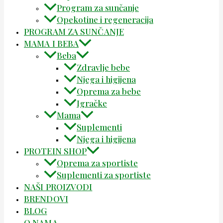
Program za sunčanje
Opekotine i regeneracija
PROGRAM ZA SUNČANJE
MAMA I BEBA
Beba
Zdravlje bebe
Njega i higijena
Oprema za bebe
Igračke
Mama
Suplementi
Njega i higijena
PROTEIN SHOP
Oprema za sportiste
Suplementi za sportiste
NAŠI PROIZVODI
BRENDOVI
BLOG
O NAMA