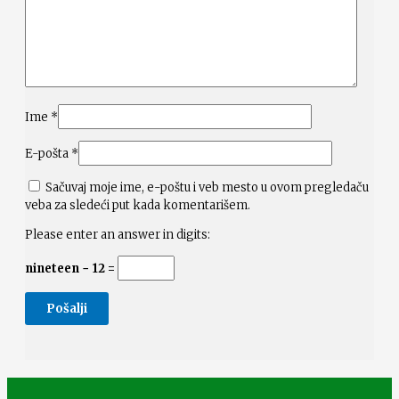
Ime
*
E-pošta
*
Sačuvaj moje ime, e-poštu i veb mesto u ovom pregledaču
veba za sledeći put kada komentarišem.
Please enter an answer in digits:
nineteen − 12 =