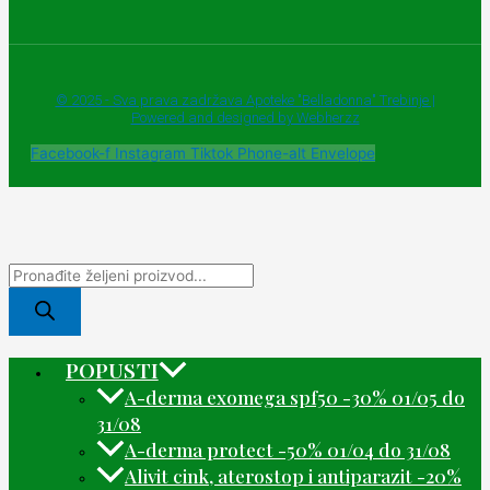
© 2025 - Sva prava zadržava Apoteke "Belladonna" Trebinje |
Powered and designed by Webherzz
Facebook-f
Instagram
Tiktok
Phone-alt
Envelope
POPUSTI
A-derma exomega spf50 -30% 01/05 do
31/08
A-derma protect -50% 01/04 do 31/08
Alivit cink, aterostop i antiparazit -20%