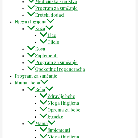
Medicinska sredstva
Program za sunčanje
Erotski dodaci
Njega i higijena
Koža
Lice
Tijelo
Kosa
Suplementi
Program za sunčanje
Opekotine i regeneracija
Program za sunčanje
Mama i beba
Beba
Zdravlje bebe
Njega i higijena
Oprema za bebe
Igračke
Mama
Suplementi
Njega i higijena