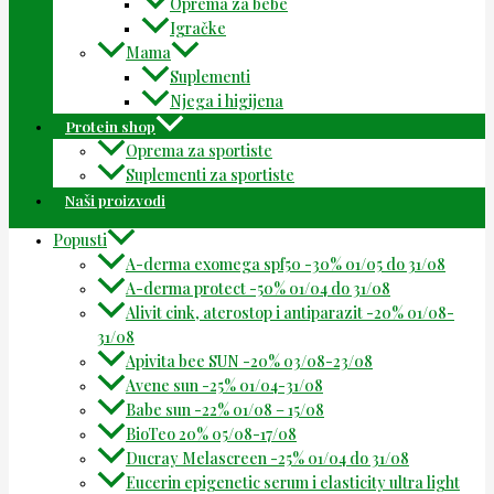
Oprema za bebe
Igračke
Mama
Suplementi
Njega i higijena
Protein shop
Oprema za sportiste
Suplementi za sportiste
Naši proizvodi
Popusti
A-derma exomega spf50 -30% 01/05 do 31/08
A-derma protect -50% 01/04 do 31/08
Alivit cink, aterostop i antiparazit -20% 01/08-
31/08
Apivita bee SUN -20% 03/08-23/08
Avene sun -25% 01/04-31/08
Babe sun -22% 01/08 – 15/08
BioTeo 20% 05/08-17/08
Ducray Melascreen -25% 01/04 do 31/08
Eucerin epigenetic serum i elasticity ultra light