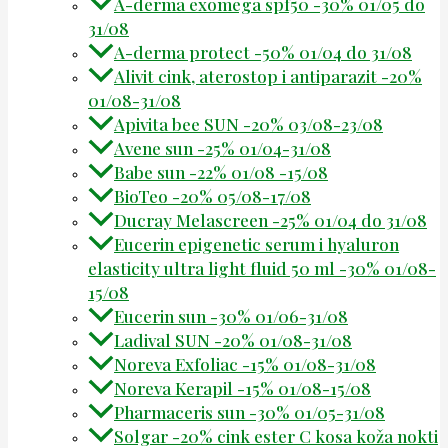
A-derma exomega spf50 -30% 01/05 do
31/08
A-derma protect -50% 01/04 do 31/08
Alivit cink, aterostop i antiparazit -20%
01/08-31/08
Apivita bee SUN -20% 03/08-23/08
Avene sun -25% 01/04-31/08
Babe sun -22% 01/08 -15/08
BioTeo -20% 05/08-17/08
Ducray Melascreen -25% 01/04 do 31/08
Eucerin epigenetic serum i hyaluron
elasticity ultra light fluid 50 ml -30% 01/08-
15/08
Eucerin sun -30% 01/06-31/08
Ladival SUN -20% 01/08-31/08
Noreva Exfoliac -15% 01/08-31/08
Noreva Kerapil -15% 01/08-15/08
Pharmaceris sun -30% 01/05-31/08
Solgar -20% cink ester C kosa koža nokti