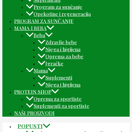
Program za sunčanje
Opekotine i regeneracija
PROGRAM ZA SUNČANJE
MAMA I BEBA
Beba
Zdravlje bebe
Njega i higijena
Oprema za bebe
Igračke
Mama
Suplementi
Njega i higijena
PROTEIN SHOP
Oprema za sportiste
Suplementi za sportiste
NAŠI PROIZVODI
POPUSTI