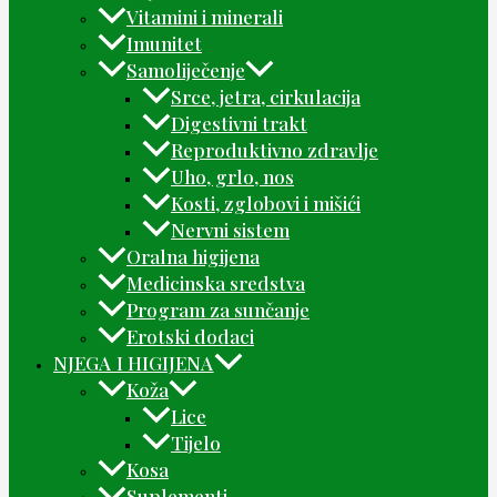
Vitamini i minerali
Imunitet
Samoliječenje
Srce, jetra, cirkulacija
Digestivni trakt
Reproduktivno zdravlje
Uho, grlo, nos
Kosti, zglobovi i mišići
Nervni sistem
Oralna higijena
Medicinska sredstva
Program za sunčanje
Erotski dodaci
NJEGA I HIGIJENA
Koža
Lice
Tijelo
Kosa
Suplementi