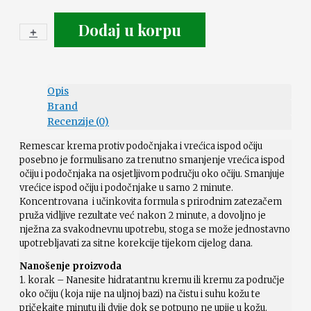
Dodaj u korpu
+
-
Opis
Brand
Recenzije (0)
Remescar krema protiv podočnjaka i vrećica ispod očiju
posebno je formulisano za trenutno smanjenje vrećica ispod
očiju i podočnjaka na osjetljivom području oko očiju. Smanjuje
vrećice ispod očiju i podočnjake u samo 2 minute.
Koncentrovana i učinkovita formula s prirodnim zatezačem
pruža vidljive rezultate već nakon 2 minute, a dovoljno je
nježna za svakodnevnu upotrebu, stoga se može jednostavno
upotrebljavati za sitne korekcije tijekom cijelog dana.
Nanošenje proizvoda
1. korak – Nanesite hidratantnu kremu ili kremu za područje
oko očiju (koja nije na uljnoj bazi) na čistu i suhu kožu te
pričekajte minutu ili dvije dok se potpuno ne upije u kožu.