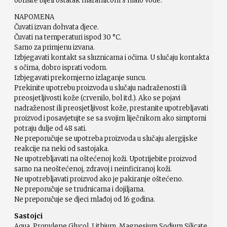
obrišite bijeli ostatak maramicom s malo vode.
NAPOMENA
Čuvati izvan dohvata djece.
Čuvati na temperaturi ispod 30 °C.
Samo za primjenu izvana.
Izbjegavati kontakt sa sluznicama i očima. U slučaju kontakta
s očima, dobro isprati vodom.
Izbjegavati prekomjerno izlaganje suncu.
Prekinite upotrebu proizvoda u slučaju nadraženosti ili
preosjetljivosti kože (crvenilo, bol itd.). Ako se pojavi
nadraženost ili preosjetljivost kože, prestanite upotrebljavati
proizvod i posavjetujte se sa svojim liječnikom ako simptomi
potraju dulje od 48 sati.
Ne preporučuje se upotreba proizvoda u slučaju alergijske
reakcije na neki od sastojaka.
Ne upotrebljavati na oštećenoj koži. Upotrijebite proizvod
samo na neoštećenoj, zdravoj i neinficiranoj koži.
Ne upotrebljavati proizvod ako je pakiranje oštećeno.
Ne preporučuje se trudnicama i dojiljama.
Ne preporučuje se djeci mlađoj od 16 godina.
Sastojci
Aqua, Propylene Glycol, Lithium, Magnesium Sodium Silicate