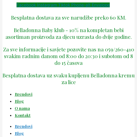
Facebook
Instagram
Tiktok
Phone-alt
Envelope
Besplatna dostava za sve narudžbe preko 60 KM.
Belladonna Baby klub - 10% na kompletan bebi
asortiman proizvoda za djecu uzrasta do dvije godine.
Za sve informacije i savjete pozovite nas na 059/260-410
svakim radnim danom od 8:00 do 20:30 i subotom od 8
do 15 časova
Besplatna dostava uz svaku kupljenu Belladonna kremu
za lice
Brendovi
Blog
O nama
Kontakt
Brendovi
Blog