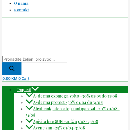
O nama
Kontakt
0,00
KM
0
Cart
Popusti
A-derma exomega spf50 -30% 01/05 do 31/08
A-derma protect -50% 01/04 do 31/08
Alivit cink, aterostop i antiparazit -20% 01/08-
31/08
Apivita bee SUN -20% 03/08-23/08
Avene sun -25% 01/04-31/08