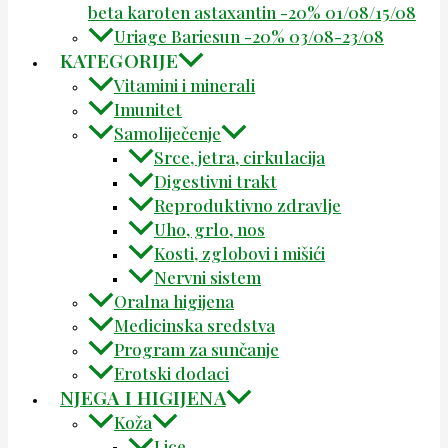
beta karoten astaxantin -20% 01/08/15/08
Uriage Bariesun -20% 03/08-23/08
KATEGORIJE
Vitamini i minerali
Imunitet
Samoliječenje
Srce, jetra, cirkulacija
Digestivni trakt
Reproduktivno zdravlje
Uho, grlo, nos
Kosti, zglobovi i mišići
Nervni sistem
Oralna higijena
Medicinska sredstva
Program za sunčanje
Erotski dodaci
NJEGA I HIGIJENA
Koža
Lice