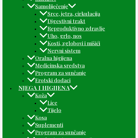
Samoliječenje
Srce, jetra, cirkulacija
Digestivni trakt
Reproduktivno zdravlje
Uho, grlo, nos
Kosti, zglobovi i mišići
Nervni sistem
Oralna higijena
Medicinska sredstva
Program za sunčanje
Erotski dodaci
NJEGA I HIGIJENA
Koža
Lice
Tijelo
Kosa
Suplementi
Program za sunčanje