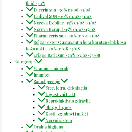
fluid -30%
Eucerin sun -30% 01/06-31/08
Ladival SUN -20% 01/08-31/08
Noreva Exfoliac -15% 01/08-31/08
Noreva Kerapil -15% 01/08-15/08
Pharmaceris sun -30% 01/05-31/08
Solgar ester C astaxantin beta karoten cink kosa
koža nokti -20% 01/08-15/08
Uriage Bariesun -20% 03/08-23/08
Kategorije
Vitamini i minerali
Imunitet
Samoliječenje
Srce, jetra, cirkulacija
Digestivni trakt
Reproduktivno zdravlje
Uho, grlo, nos
Kosti, zglobovi i mišići
Nervni sistem
Oralna higijena