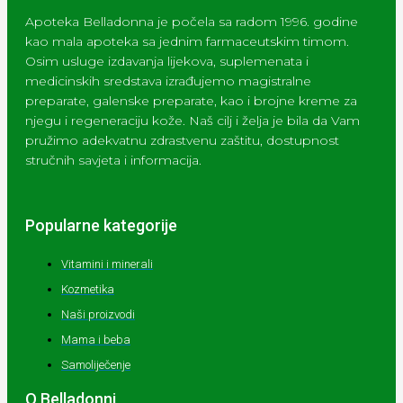
Apoteka Belladonna je počela sa radom 1996. godine
kao mala apoteka sa jednim farmaceutskim timom.
Osim usluge izdavanja lijekova, suplemenata i
medicinskih sredstava izrađujemo magistralne
preparate, galenske preparate, kao i brojne kreme za
njegu i regeneraciju kože. Naš cilj i želja je bila da Vam
pružimo adekvatnu zdrastvenu zaštitu, dostupnost
stručnih savjeta i informacija.
Popularne kategorije
Vitamini i minerali
Kozmetika
Naši proizvodi
Mama i beba
Samoliječenje
O Belladonni