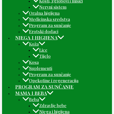
Kosti, zglobovi i mišići
Nervni sistem
Oralna higijena
Medicinska sredstva
Program za sunčanje
Erotski dodaci
NJEGA I HIGIJENA
Koža
Lice
Tijelo
Kosa
Suplementi
Program za sunčanje
Opekotine i regeneracija
PROGRAM ZA SUNČANJE
MAMA I BEBA
Beba
Zdravlje bebe
Njega i higijena