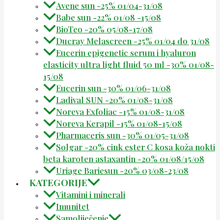
Avene sun -25% 01/04-31/08
Babe sun -22% 01/08 -15/08
BioTeo -20% 05/08-17/08
Ducray Melascreen -25% 01/04 do 31/08
Eucerin epigenetic serum i hyaluron
elasticity ultra light fluid 50 ml -30% 01/08-
15/08
Eucerin sun -30% 01/06-31/08
Ladival SUN -20% 01/08-31/08
Noreva Exfoliac -15% 01/08-31/08
Noreva Kerapil -15% 01/08-15/08
Pharmaceris sun -30% 01/05-31/08
Solgar -20% cink ester C kosa koža nokti
beta karoten astaxantin -20% 01/08/15/08
Uriage Bariesun -20% 03/08-23/08
KATEGORIJE
Vitamini i minerali
Imunitet
Samoliječenje