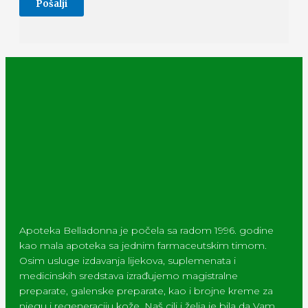
Apoteka Belladonna je počela sa radom 1996. godine
kao mala apoteka sa jednim farmaceutskim timom.
Osim usluge izdavanja lijekova, suplemenata i
medicinskih sredstava izrađujemo magistralne
preparate, galenske preparate, kao i brojne kreme za
njegu i regeneraciju kože. Naš cilj i želja je bila da Vam