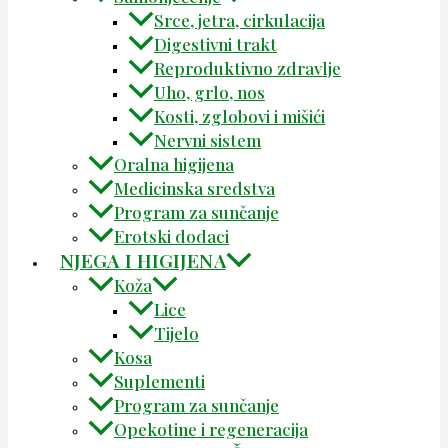
Srce, jetra, cirkulacija
Digestivni trakt
Reproduktivno zdravlje
Uho, grlo, nos
Kosti, zglobovi i mišići
Nervni sistem
Oralna higijena
Medicinska sredstva
Program za sunčanje
Erotski dodaci
NJEGA I HIGIJENA
Koža
Lice
Tijelo
Kosa
Suplementi
Program za sunčanje
Opekotine i regeneracija