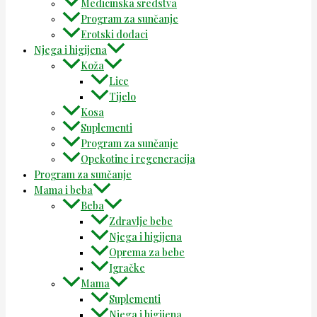
Medicinska sredstva
Program za sunčanje
Erotski dodaci
Njega i higijena
Koža
Lice
Tijelo
Kosa
Suplementi
Program za sunčanje
Opekotine i regeneracija
Program za sunčanje
Mama i beba
Beba
Zdravlje bebe
Njega i higijena
Oprema za bebe
Igračke
Mama
Suplementi
Njega i higijena