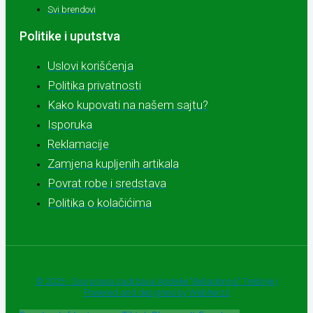
Svi brendovi
Politike i uputstva
Uslovi korišćenja
Politika privatnosti
Kako kupovati na našem sajtu?
Isporuka
Reklamacije
Zamjena kupljenih artikala
Povrat robe i sredstava
Politika o kolačićima
© 2025 - Sva prava zadržava Apoteke "Belladonna" Trebinje |
Powered and designed by Webherzz