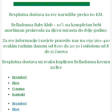
Facebook
Instagram
Tiktok
Phone-alt
Envelope
Besplatna dostava za sve narudžbe preko 60 KM.
Belladonna Baby klub - 10% na kompletan bebi
asortiman proizvoda za djecu uzrasta do dvije godine.
Za sve informacije i savjete pozovite nas na 059/260-410
svakim radnim danom od 8:00 do 20:30 i subotom od 8
do 15 časova
Besplatna dostava uz svaku kupljenu Belladonna kremu
za lice
Brendovi
Blog
O nama
Kontakt
Brendovi
Blog