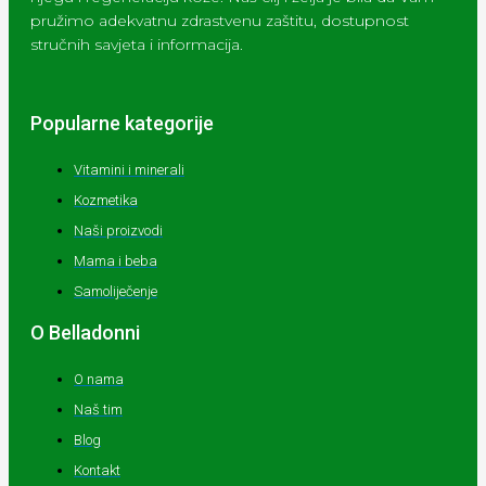
pružimo adekvatnu zdrastvenu zaštitu, dostupnost
stručnih savjeta i informacija.
Popularne kategorije
Vitamini i minerali
Kozmetika
Naši proizvodi
Mama i beba
Samoliječenje
O Belladonni
O nama
Naš tim
Blog
Kontakt