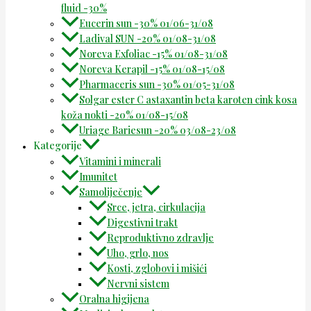
fluid -30%
Eucerin sun -30% 01/06-31/08
Ladival SUN -20% 01/08-31/08
Noreva Exfoliac -15% 01/08-31/08
Noreva Kerapil -15% 01/08-15/08
Pharmaceris sun -30% 01/05-31/08
Solgar ester C astaxantin beta karoten cink kosa
koža nokti -20% 01/08-15/08
Uriage Bariesun -20% 03/08-23/08
Kategorije
Vitamini i minerali
Imunitet
Samoliječenje
Srce, jetra, cirkulacija
Digestivni trakt
Reproduktivno zdravlje
Uho, grlo, nos
Kosti, zglobovi i mišići
Nervni sistem
Oralna higijena