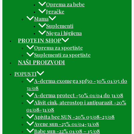
Oprema za bebe
Igračke
Mama
Suplementi
Njega i higijena
PROTEIN SHOP
Oprema za sportiste
Suplementi za sportiste
NAŠI PROIZVODI
POPUSTI
A-derma exomega spf50 -30% 01/05 do
31/08
A-derma protect -50% 01/04 do 31/08
Alivit cink, aterostop i antiparazit -20%
01/08-31/08
Apivita bee SUN -20% 03/08-23/08
Avene sun -25% 01/04-31/08
Babe sun -22% 01/08 – 15/08