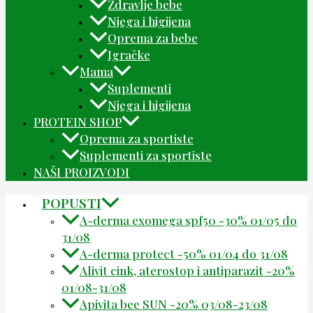
Zdravlje bebe
Njega i higijena
Oprema za bebe
Igračke
Mama
Suplementi
Njega i higijena
PROTEIN SHOP
Oprema za sportiste
Suplementi za sportiste
NAŠI PROIZVODI
POPUSTI
A-derma exomega spf50 -30% 01/05 do
31/08
A-derma protect -50% 01/04 do 31/08
Alivit cink, aterostop i antiparazit -20%
01/08-31/08
Apivita bee SUN -20% 03/08-23/08