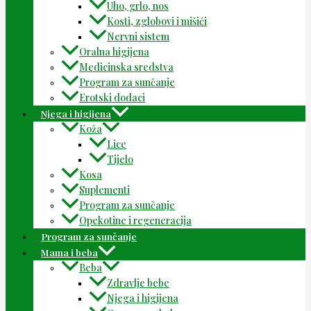
Uho, grlo, nos
Kosti, zglobovi i mišići
Nervni sistem
Oralna higijena
Medicinska sredstva
Program za sunčanje
Erotski dodaci
Njega i higijena
Koža
Lice
Tijelo
Kosa
Suplementi
Program za sunčanje
Opekotine i regeneracija
Program za sunčanje
Mama i beba
Beba
Zdravlje bebe
Njega i higijena