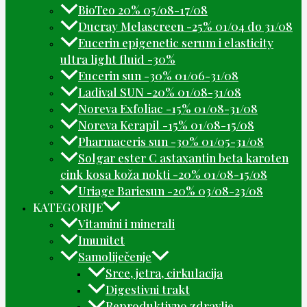
BioTeo 20% 05/08-17/08
Ducray Melascreen -25% 01/04 do 31/08
Eucerin epigenetic serum i elasticity
ultra light fluid -30%
Eucerin sun -30% 01/06-31/08
Ladival SUN -20% 01/08-31/08
Noreva Exfoliac -15% 01/08-31/08
Noreva Kerapil -15% 01/08-15/08
Pharmaceris sun -30% 01/05-31/08
Solgar ester C astaxantin beta karoten
cink kosa koža nokti -20% 01/08-15/08
Uriage Bariesun -20% 03/08-23/08
KATEGORIJE
Vitamini i minerali
Imunitet
Samoliječenje
Srce, jetra, cirkulacija
Digestivni trakt
Reproduktivno zdravlje