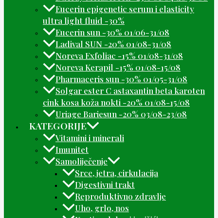
Eucerin epigenetic serum i elasticity
ultra light fluid -30%
Eucerin sun -30% 01/06-31/08
Ladival SUN -20% 01/08-31/08
Noreva Exfoliac -15% 01/08-31/08
Noreva Kerapil -15% 01/08-15/08
Pharmaceris sun -30% 01/05-31/08
Solgar ester C astaxantin beta karoten
cink kosa koža nokti -20% 01/08-15/08
Uriage Bariesun -20% 03/08-23/08
KATEGORIJE
Vitamini i minerali
Imunitet
Samoliječenje
Srce, jetra, cirkulacija
Digestivni trakt
Reproduktivno zdravlje
Uho, grlo, nos