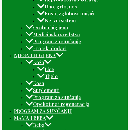
Uho, grlo, nos
Kosti, zglobovi i mišići
Nervni sistem
Oralna higijena
Medicinska sredstva
Program za sunčanje
Erotski dodaci
NJEGA I HIGIJENA
Koža
Lice
Tijelo
Kosa
Suplementi
Program za sunčanje
Opekotine i regeneracija
PROGRAM ZA SUNČANJE
MAMA I BEBA
Beba