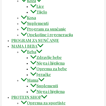
Koža
Lice
Tijelo
Kosa
Suplementi
Program za sunčanje
Opekotine i regeneracija
PROGRAM ZA SUNČANJE
MAMA I BEBA
Beba
Zdravlje bebe
Njega i higijena
Oprema za bebe
Igračke
Mama
Suplementi
Njega i higijena
PROTEIN SHOP
Oprema za sportiste