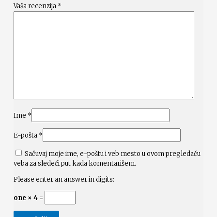
Vaša recenzija
*
Ime
*
E-pošta
*
Sačuvaj moje ime, e-poštu i veb mesto u ovom pregledaču
veba za sledeći put kada komentarišem.
Please enter an answer in digits:
one × 4 =