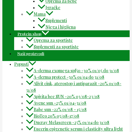
Oprema za bebe
Igračke
Mama
Suplementi
Njega i higijena
Protein shop
Oprema za sportiste
Suplementi za sportiste
Naši proizvodi
Popusti
A-derma exomega spf50 -30% 01/05 do 31/08
A-derma protect -50% 01/04 do 31/08
Alivit cink, aterostop i antiparazit -20% 01/08-
31/08
Apivita bee SUN -20% 03/08-23/08
Avene sun -25% 01/04-31/08
Babe sun -22% 01/08 – 15/08
BioTeo 20% 05/08-17/08
Ducray Melascreen -25% 01/04 do 31/08
Eucerin epigenetic serum i elasticity ultra light