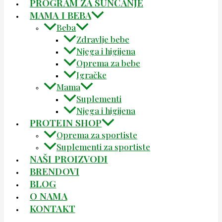
PROGRAM ZA SUNČANJE
MAMA I BEBA
Beba
Zdravlje bebe
Njega i higijena
Oprema za bebe
Igračke
Mama
Suplementi
Njega i higijena
PROTEIN SHOP
Oprema za sportiste
Suplementi za sportiste
NAŠI PROIZVODI
BRENDOVI
BLOG
O NAMA
KONTAKT