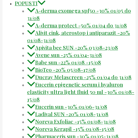
POPUSTI
A-derma exomega spf50 -30% 01/05 do
31/08
A-derma protect -50% 01/04 do 31/08
Alivit cink, aterostop i antiparazit -20%
01/08-31/08
Apivita bee SUN -20% 03/08-23/08
Avene sun -25% 01/04-31/08
Babe sun -22% 01/08 -15/08
BioTeo -20% 05/08-17/08
Ducray Melascreen -25% 01/04 do 31/08
Eucerin epigenetic serum i hyaluron
elasticity ultra light fluid 50 ml -30% 01/08-
15/08
Eucerin sun -30% 01/06-31/08
Ladival SUN -20% 01/08-31/08
Noreva Exfoliac -15% 01/08-31/08
Noreva Kerapil -15% 01/08-15/08
Pharmaceris sun -30% 01/05-31/08