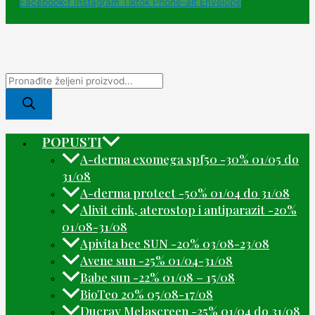
Facebook-f
Instagram
Tiktok
Phone-alt
Envelope
POPUSTI
A-derma exomega spf50 -30% 01/05 do
31/08
A-derma protect -50% 01/04 do 31/08
Alivit cink, aterostop i antiparazit -20%
01/08-31/08
Apivita bee SUN -20% 03/08-23/08
Avene sun -25% 01/04-31/08
Babe sun -22% 01/08 – 15/08
BioTeo 20% 05/08-17/08
Ducray Melascreen -25% 01/04 do 31/08