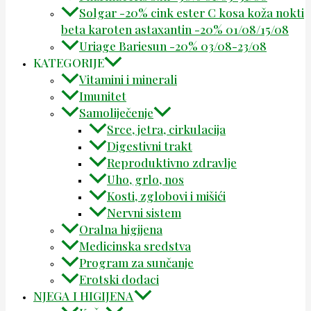
Solgar -20% cink ester C kosa koža nokti
beta karoten astaxantin -20% 01/08/15/08
Uriage Bariesun -20% 03/08-23/08
KATEGORIJE
Vitamini i minerali
Imunitet
Samoliječenje
Srce, jetra, cirkulacija
Digestivni trakt
Reproduktivno zdravlje
Uho, grlo, nos
Kosti, zglobovi i mišići
Nervni sistem
Oralna higijena
Medicinska sredstva
Program za sunčanje
Erotski dodaci
NJEGA I HIGIJENA