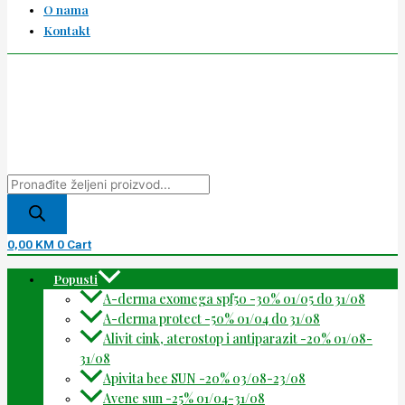
O nama
Kontakt
0,00
KM
0
Cart
Popusti
A-derma exomega spf50 -30% 01/05 do 31/08
A-derma protect -50% 01/04 do 31/08
Alivit cink, aterostop i antiparazit -20% 01/08-
31/08
Apivita bee SUN -20% 03/08-23/08
Avene sun -25% 01/04-31/08