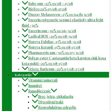
Babe sun -22% 01/08 – 15/08
BioTeo 20% 05/08-17/08
Ducray Melascreen -25% 01/04 do 31/08
Eucerin epigenetic serum i elasticity ultra light
fluid -30%
Eucerin sun -30% 01/06-31/08
Ladival SUN -20% 01/08-31/08
Noreva Exfoliac -15% 01/08-31/08
Noreva Kerapil -15% 01/08-15/08
Pharmaceris sun -30% 01/05-31/08
Solgar ester C astaxantin beta karoten cink kosa
koža nokti -20% 01/08-15/08
Uriage Bariesun -20% 03/08-23/08
Kategorije
Vitamini i minerali
Imunitet
Samoliječenje
Srce, jetra, cirkulacija
Digestivni trakt
Reproduktivno zdravlje