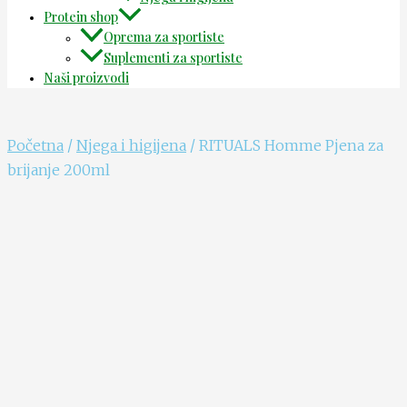
Protein shop
Oprema za sportiste
Suplementi za sportiste
Naši proizvodi
Početna
/
Njega i higijena
/ RITUALS Homme Pjena za
brijanje 200ml