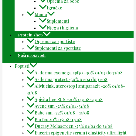
Oprema za bebe
Igračke
Mama
Suplementi
Njega i higijena
Protein shop
Oprema za sportiste
Suplementi za sportiste
Naši proizvodi
Popusti
A-derma exomega spf50 -30% 01/05 do 31/08
A-derma protect -50% 01/04 do 31/08
Alivit cink, aterostop i antiparazit -20% 01/08-
31/08
Apivita bee SUN -20% 03/08-23/08
Avene sun -25% 01/04-31/08
Babe sun -22% 01/08 – 15/08
BioTeo 20% 05/08-17/08
Ducray Melascreen -25% 01/04 do 31/08
Eucerin epigenetic serum i elasticity ultra light