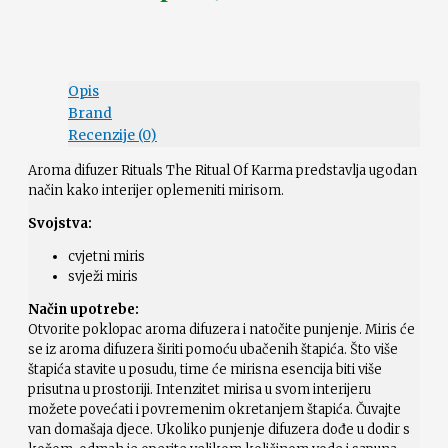
Opis
Brand
Recenzije (0)
Aroma difuzer Rituals The Ritual Of Karma predstavlja ugodan
način kako interijer oplemeniti mirisom.
Svojstva:
cvjetni miris
svježi miris
Način upotrebe:
Otvorite poklopac aroma difuzera i natočite punjenje. Miris će
se iz aroma difuzera širiti pomoću ubačenih štapića. Što više
štapića stavite u posudu, time će mirisna esencija biti više
prisutna u prostoriji. Intenzitet mirisa u svom interijeru
možete povećati i povremenim okretanjem štapića. Čuvajte
van domašaja djece. Ukoliko punjenje difuzera dođe u dodir s