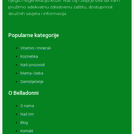
njegu i regeneraciju kože. Naš cilj i želja je bila da Vam
pružimo adekvatnu zdrastvenu zaštitu, dostupnost
stručnih savjeta i informacija.
Popularne kategorije
Vitamini i minerali
Kozmetika
Naši proizvodi
Mama i beba
Samoliječenje
O Belladonni
O nama
Naš tim
Blog
Kontakt