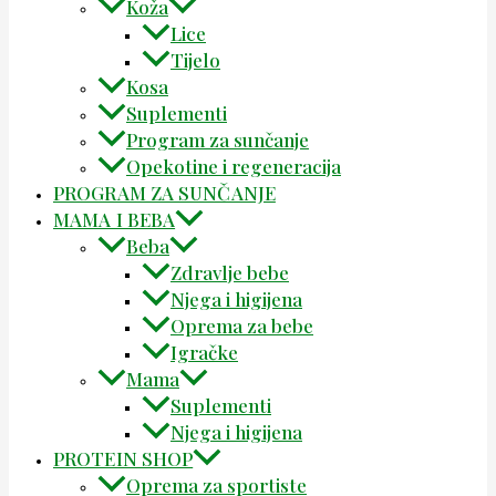
Koža
Lice
Tijelo
Kosa
Suplementi
Program za sunčanje
Opekotine i regeneracija
PROGRAM ZA SUNČANJE
MAMA I BEBA
Beba
Zdravlje bebe
Njega i higijena
Oprema za bebe
Igračke
Mama
Suplementi
Njega i higijena
PROTEIN SHOP
Oprema za sportiste