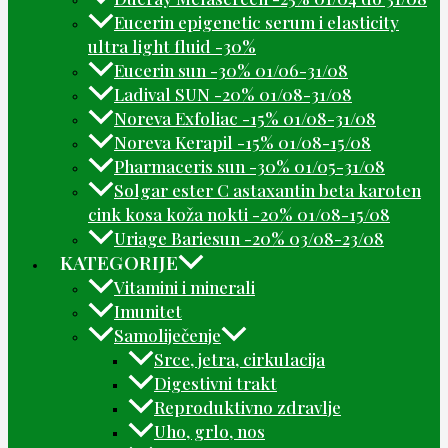
Eucerin epigenetic serum i elasticity
ultra light fluid -30%
Eucerin sun -30% 01/06-31/08
Ladival SUN -20% 01/08-31/08
Noreva Exfoliac -15% 01/08-31/08
Noreva Kerapil -15% 01/08-15/08
Pharmaceris sun -30% 01/05-31/08
Solgar ester C astaxantin beta karoten
cink kosa koža nokti -20% 01/08-15/08
Uriage Bariesun -20% 03/08-23/08
KATEGORIJE
Vitamini i minerali
Imunitet
Samoliječenje
Srce, jetra, cirkulacija
Digestivni trakt
Reproduktivno zdravlje
Uho, grlo, nos