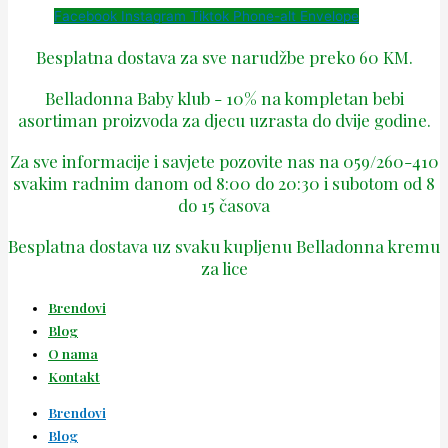
Facebook
Instagram
Tiktok
Phone-alt
Envelope
Besplatna dostava za sve narudžbe preko 60 KM.
Belladonna Baby klub - 10% na kompletan bebi
asortiman proizvoda za djecu uzrasta do dvije godine.
Za sve informacije i savjete pozovite nas na 059/260-410
svakim radnim danom od 8:00 do 20:30 i subotom od 8
do 15 časova
Besplatna dostava uz svaku kupljenu Belladonna kremu
za lice
Brendovi
Blog
O nama
Kontakt
Brendovi
Blog