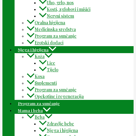
Uho, grlo, nos
Kosti, zglobovi i mišići
Nervni sistem
Oralna higijena
Medicinska sredstva
Program za sunčanje
Erotski dodaci
Njega i higijena
Koža
Lice
Tijelo
Kosa
Suplementi
Program za sunčanje
Opekotine i regeneracija
Program za sunčanje
Mama i beba
Beba
Zdravlje bebe
Njega i higijena