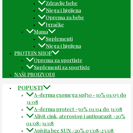
Zdravlje bebe
Njega i higijena
Oprema za bebe
Igračke
Mama
Suplementi
Njega i higijena
PROTEIN SHOP
Oprema za sportiste
Suplementi za sportiste
NAŠI PROIZVODI
POPUSTI
A-derma exomega spf50 -30% 01/05 do
31/08
A-derma protect -50% 01/04 do 31/08
Alivit cink, aterostop i antiparazit -20%
01/08-31/08
Apivita bee SUN -20% 03/08-23/08