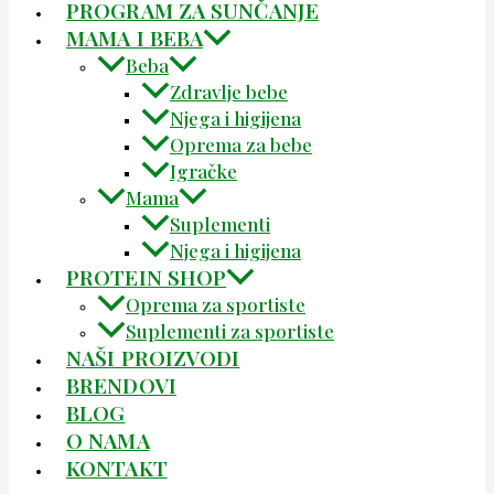
PROGRAM ZA SUNČANJE
MAMA I BEBA
Beba
Zdravlje bebe
Njega i higijena
Oprema za bebe
Igračke
Mama
Suplementi
Njega i higijena
PROTEIN SHOP
Oprema za sportiste
Suplementi za sportiste
NAŠI PROIZVODI
BRENDOVI
BLOG
O NAMA
KONTAKT