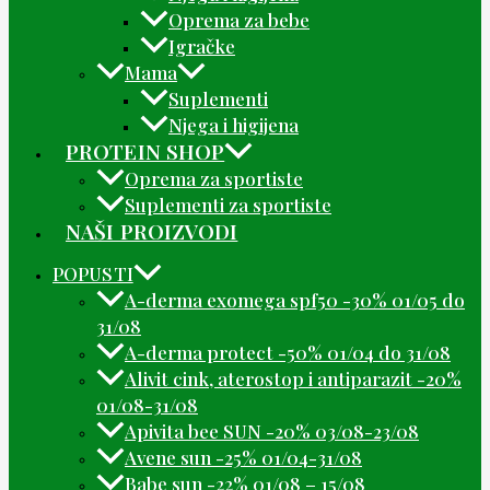
Oprema za bebe
Igračke
Mama
Suplementi
Njega i higijena
PROTEIN SHOP
Oprema za sportiste
Suplementi za sportiste
NAŠI PROIZVODI
POPUSTI
A-derma exomega spf50 -30% 01/05 do
31/08
A-derma protect -50% 01/04 do 31/08
Alivit cink, aterostop i antiparazit -20%
01/08-31/08
Apivita bee SUN -20% 03/08-23/08
Avene sun -25% 01/04-31/08
Babe sun -22% 01/08 – 15/08