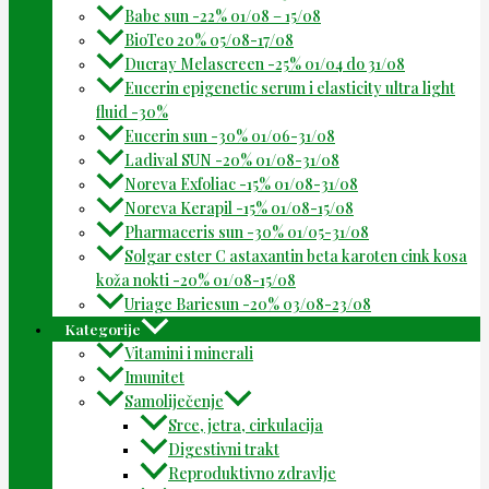
Babe sun -22% 01/08 – 15/08
BioTeo 20% 05/08-17/08
Ducray Melascreen -25% 01/04 do 31/08
Eucerin epigenetic serum i elasticity ultra light
fluid -30%
Eucerin sun -30% 01/06-31/08
Ladival SUN -20% 01/08-31/08
Noreva Exfoliac -15% 01/08-31/08
Noreva Kerapil -15% 01/08-15/08
Pharmaceris sun -30% 01/05-31/08
Solgar ester C astaxantin beta karoten cink kosa
koža nokti -20% 01/08-15/08
Uriage Bariesun -20% 03/08-23/08
Kategorije
Vitamini i minerali
Imunitet
Samoliječenje
Srce, jetra, cirkulacija
Digestivni trakt
Reproduktivno zdravlje