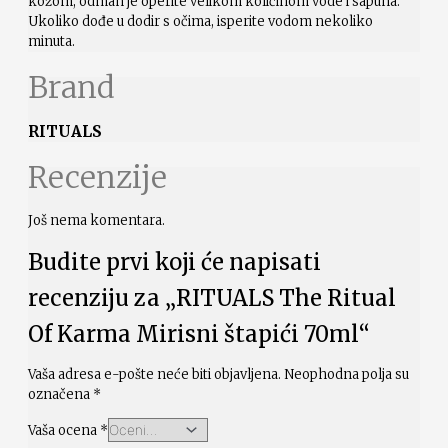
kožom, odmah je operite velikom količinom vode i sapuna.
Ukoliko dođe u dodir s očima, isperite vodom nekoliko
minuta.
Brand
RITUALS
Recenzije
Još nema komentara.
Budite prvi koji će napisati
recenziju za „RITUALS The Ritual
Of Karma Mirisni štapići 70ml“
Vaša adresa e-pošte neće biti objavljena.
Neophodna polja su
označena
*
Vaša ocena
*