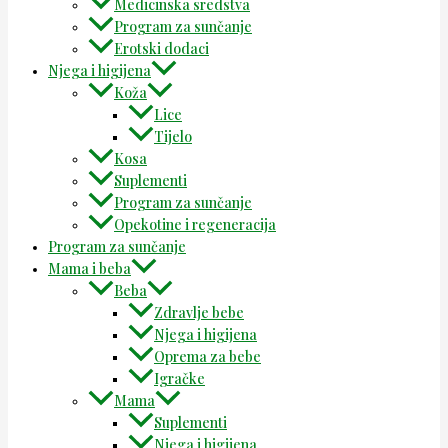
Medicinska sredstva
Program za sunčanje
Erotski dodaci
Njega i higijena
Koža
Lice
Tijelo
Kosa
Suplementi
Program za sunčanje
Opekotine i regeneracija
Program za sunčanje
Mama i beba
Beba
Zdravlje bebe
Njega i higijena
Oprema za bebe
Igračke
Mama
Suplementi
Njega i higijena