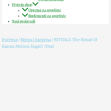
Protein shop
Oprema za sportiste
Suplementi za sportiste
Naši proizvodi
Početna
/
Njega i higijena
/ RITUALS The Ritual Of
Karma Mirisni štapići 70ml