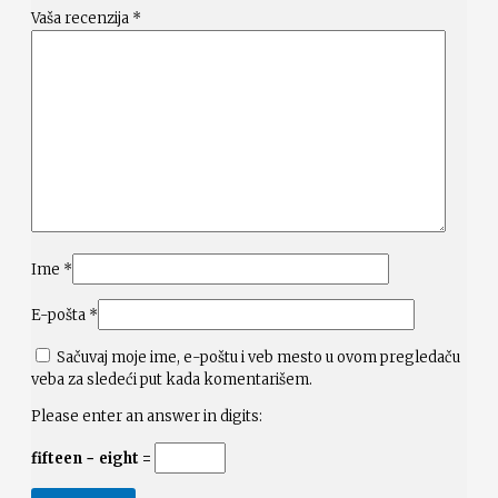
Vaša recenzija
*
Ime
*
E-pošta
*
Sačuvaj moje ime, e-poštu i veb mesto u ovom pregledaču
veba za sledeći put kada komentarišem.
Please enter an answer in digits:
fifteen − eight =