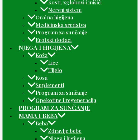
Kosti, zglobovi i mišići
Nervni sistem
Oralna higijena
Medicinska sredstva
Program za sunčanje
Erotski dodaci
NJEGA I HIGIJENA
Koža
Lice
Tijelo
Kosa
Suplementi
Program za sunčanje
Opekotine i regeneracija
PROGRAM ZA SUNČANJE
MAMA I BEBA
Beba
Zdravlje bebe
Njega i higijena