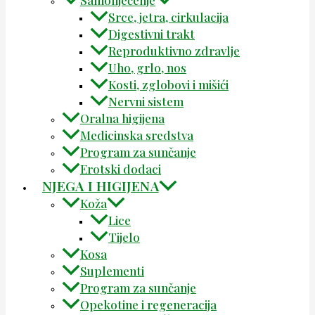
Srce, jetra, cirkulacija
Digestivni trakt
Reproduktivno zdravlje
Uho, grlo, nos
Kosti, zglobovi i mišići
Nervni sistem
Oralna higijena
Medicinska sredstva
Program za sunčanje
Erotski dodaci
NJEGA I HIGIJENA
Koža
Lice
Tijelo
Kosa
Suplementi
Program za sunčanje
Opekotine i regeneracija