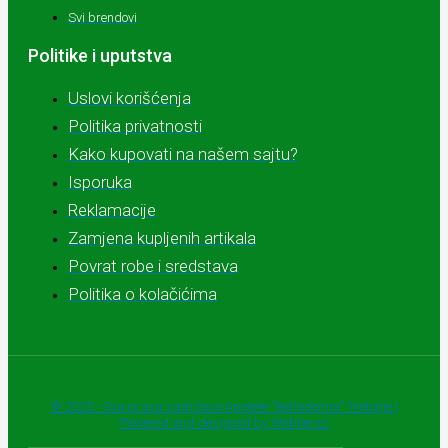
Svi brendovi
Politike i uputstva
Uslovi korišćenja
Politika privatnosti
Kako kupovati na našem sajtu?
Isporuka
Reklamacije
Zamjena kupljenih artikala
Povrat robe i sredstava
Politika o kolačićima
© 2025 - Sva prava zadržava Apoteke "Belladonna" Trebinje |
Powered and designed by Webherzz