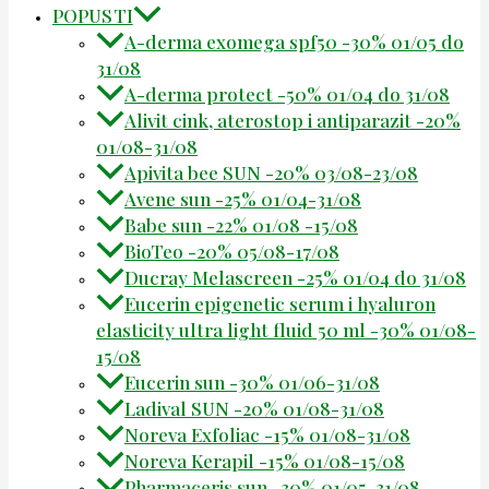
POPUSTI
A-derma exomega spf50 -30% 01/05 do
31/08
A-derma protect -50% 01/04 do 31/08
Alivit cink, aterostop i antiparazit -20%
01/08-31/08
Apivita bee SUN -20% 03/08-23/08
Avene sun -25% 01/04-31/08
Babe sun -22% 01/08 -15/08
BioTeo -20% 05/08-17/08
Ducray Melascreen -25% 01/04 do 31/08
Eucerin epigenetic serum i hyaluron
elasticity ultra light fluid 50 ml -30% 01/08-
15/08
Eucerin sun -30% 01/06-31/08
Ladival SUN -20% 01/08-31/08
Noreva Exfoliac -15% 01/08-31/08
Noreva Kerapil -15% 01/08-15/08
Pharmaceris sun -30% 01/05-31/08