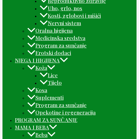
Reproduktivno zdravlje
Uho, grlo, nos
Kosti, zglobovi i mišići
Nervni sistem
Oralna higijena
Medicinska sredstva
Program za sunčanje
Erotski dodaci
NJEGA I HIGIJENA
Koža
Lice
Tijelo
Kosa
Suplementi
Program za sunčanje
Opekotine i regeneracija
PROGRAM ZA SUNČANJE
MAMA I BEBA
Beba