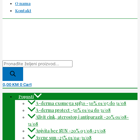
O nama
Kontakt
0,00
KM
0
Cart
Popusti
A-derma exomega spf50 -30% 01/05 do 31/08
A-derma protect -50% 01/04 do 31/08
Alivit cink, aterostop i antiparazit -20% 01/08-
31/08
Apivita bee SUN -20% 03/08-23/08
Avene sun -25% 01/04-31/08