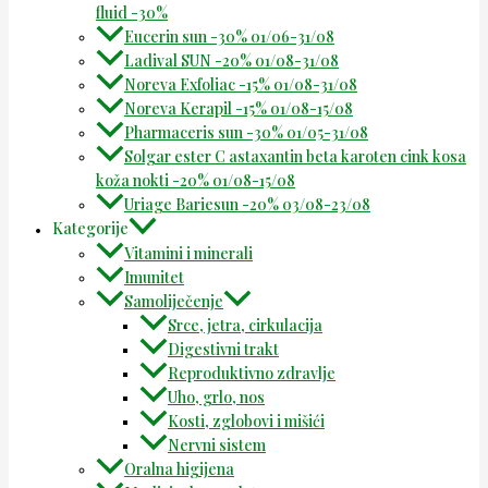
fluid -30%
Eucerin sun -30% 01/06-31/08
Ladival SUN -20% 01/08-31/08
Noreva Exfoliac -15% 01/08-31/08
Noreva Kerapil -15% 01/08-15/08
Pharmaceris sun -30% 01/05-31/08
Solgar ester C astaxantin beta karoten cink kosa
koža nokti -20% 01/08-15/08
Uriage Bariesun -20% 03/08-23/08
Kategorije
Vitamini i minerali
Imunitet
Samoliječenje
Srce, jetra, cirkulacija
Digestivni trakt
Reproduktivno zdravlje
Uho, grlo, nos
Kosti, zglobovi i mišići
Nervni sistem
Oralna higijena