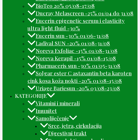
BioTeo 20% 05/08-17/08
Ducray Melascreen -25% 01/04 do 31/08
Eucerin epigenetic serum i elasticity
ultra light fluid -30%
Eucerin sun -30% 01/06-31/08
Ladival SUN -20% 01/08-31/08
Noreva Exfoliac -15% 01/08-31/08
Noreva Kerapil -15% 01/08-15/08
Pharmaceris sun -30% 01/05-31/08
Solgar ester C astaxantin beta karoten
cink kosa koža nokti -20% 01/08-15/08
Uriage Bariesun -20% 03/08-23/08
KATEGORIJE
Vitamini i minerali
Imunitet
Samoliječenje
Srce, jetra, cirkulacija
Digestivni trakt