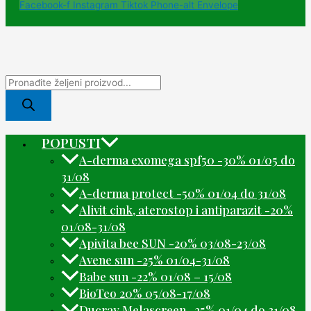
Facebook-f
Instagram
Tiktok
Phone-alt
Envelope
POPUSTI
A-derma exomega spf50 -30% 01/05 do
31/08
A-derma protect -50% 01/04 do 31/08
Alivit cink, aterostop i antiparazit -20%
01/08-31/08
Apivita bee SUN -20% 03/08-23/08
Avene sun -25% 01/04-31/08
Babe sun -22% 01/08 – 15/08
BioTeo 20% 05/08-17/08
Ducray Melascreen -25% 01/04 do 31/08