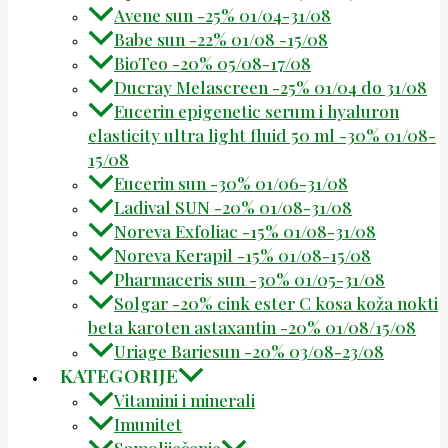
Avene sun -25% 01/04-31/08
Babe sun -22% 01/08 -15/08
BioTeo -20% 05/08-17/08
Ducray Melascreen -25% 01/04 do 31/08
Eucerin epigenetic serum i hyaluron
elasticity ultra light fluid 50 ml -30% 01/08-
15/08
Eucerin sun -30% 01/06-31/08
Ladival SUN -20% 01/08-31/08
Noreva Exfoliac -15% 01/08-31/08
Noreva Kerapil -15% 01/08-15/08
Pharmaceris sun -30% 01/05-31/08
Solgar -20% cink ester C kosa koža nokti
beta karoten astaxantin -20% 01/08/15/08
Uriage Bariesun -20% 03/08-23/08
KATEGORIJE
Vitamini i minerali
Imunitet
Samoliječenje