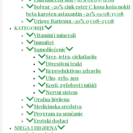
Solgar -20% cink ester C kosa koža nokti
beta karoten astaxantin -20% 01/08/15/08
Uriage Bariesun -20% 03/08-23/08
KATEGORIJE
Vitamini i minerali
Imunitet
Samoliječenje
Srce, jetra, cirkulacija
Digestivni trakt
Reproduktivno zdravlje
Uho, grlo, nos
Kosti, zglobovi i mišići
Nervni sistem
Oralna higijena
Medicinska sredstva
Program za sunčanje
Erotski dodaci
NJEGA I HIGIJENA