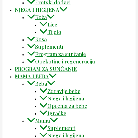
Erotski dodaci
NJEGA I HIGIJENA
Koža
Lice
Tijelo
Kosa
Suplementi
Program za sunčanje
Opekotine i regeneracija
PROGRAM ZA SUNČANJE
MAMA I BEBA
Beba
Zdravlje bebe
Njega i higijena
Oprema za bebe
Igračke
Mama
Suplementi
Njega i higijena