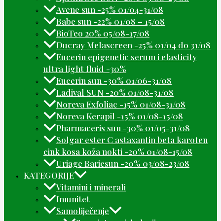
Avene sun -25% 01/04-31/08
Babe sun -22% 01/08 – 15/08
BioTeo 20% 05/08-17/08
Ducray Melascreen -25% 01/04 do 31/08
Eucerin epigenetic serum i elasticity
ultra light fluid -30%
Eucerin sun -30% 01/06-31/08
Ladival SUN -20% 01/08-31/08
Noreva Exfoliac -15% 01/08-31/08
Noreva Kerapil -15% 01/08-15/08
Pharmaceris sun -30% 01/05-31/08
Solgar ester C astaxantin beta karoten
cink kosa koža nokti -20% 01/08-15/08
Uriage Bariesun -20% 03/08-23/08
KATEGORIJE
Vitamini i minerali
Imunitet
Samoliječenje