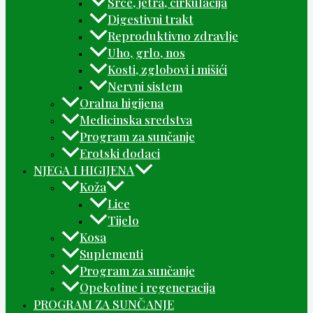
Srce, jetra, cirkulacija
Digestivni trakt
Reproduktivno zdravlje
Uho, grlo, nos
Kosti, zglobovi i mišići
Nervni sistem
Oralna higijena
Medicinska sredstva
Program za sunčanje
Erotski dodaci
NJEGA I HIGIJENA
Koža
Lice
Tijelo
Kosa
Suplementi
Program za sunčanje
Opekotine i regeneracija
PROGRAM ZA SUNČANJE