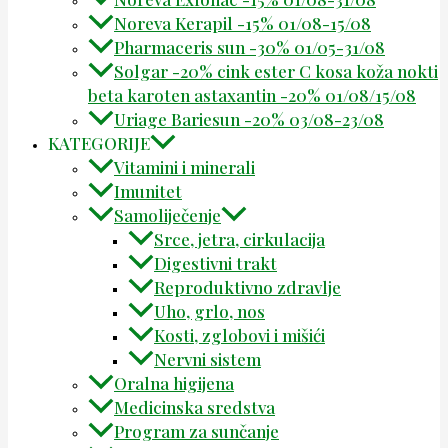
Noreva Kerapil -15% 01/08-15/08
Pharmaceris sun -30% 01/05-31/08
Solgar -20% cink ester C kosa koža nokti
beta karoten astaxantin -20% 01/08/15/08
Uriage Bariesun -20% 03/08-23/08
KATEGORIJE
Vitamini i minerali
Imunitet
Samoliječenje
Srce, jetra, cirkulacija
Digestivni trakt
Reproduktivno zdravlje
Uho, grlo, nos
Kosti, zglobovi i mišići
Nervni sistem
Oralna higijena
Medicinska sredstva
Program za sunčanje