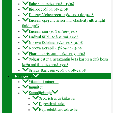
Babe sun -22% 01/08 – 15/08
BioTeo 20% 05/08-17/08
Ducray Melascreen -25% 01/04 do 31/08
Eucerin epigenetic serum i elasticity ultra light
fluid -30%
Eucerin sun -30% 01/06-31/08
Ladival SUN -20% 01/08-31/08
Noreva Exfoliac -15% 01/08-31/08
Noreva Kerapil -15% 01/08-15/08
Pharmaceris sun -30% 01/05-31/08
Solgar ester C astaxantin beta karoten cink kosa
koža nokti -20% 01/08-15/08
Uriage Bariesun -20% 03/08-23/08
Kategorije
Vitamini i minerali
Imunitet
Samoliječenje
Srce, jetra, cirkulacija
Digestivni trakt
Reproduktivno zdravlje