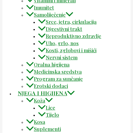
Vitamini i minerali
Imunitet
Samoliječenje
Srce, jetra, cirkulacija
Digestivni trakt
Reproduktivno zdravlje
Uho, grlo, nos
Kosti, zglobovi i mišići
Nervni sistem
Oralna higijena
Medicinska sredstva
Program za sunčanje
Erotski dodaci
NJEGA I HIGIJENA
Koža
Lice
Tijelo
Kosa
Suplementi