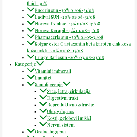
fluid -30%
Eucerin sun -30% 01/06-31/08
Ladival SUN -20% 01/08-31/08
Noreva Exfoliac -15% 01/08-31/08
Noreva Kerapil -15% 01/08-15/08
Pharmaceris sun -30% 01/05-31/08
Solgar ester C astaxantin beta karoten cink kosa
koža nokti -20% 01/08-15/08
Uriage Bariesun -20% 03/08-23/08
Kategorije
Vitamini i minerali
Imunitet
Samoliječenje
Srce, jetra, cirkulacija
Digestivni trakt
Reproduktivno zdravlje
Uho, grlo, nos
Kosti, zglobovi i mišići
Nervni sistem
Oralna higijena