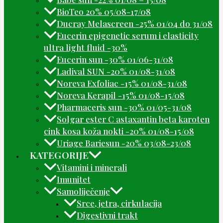
BioTeo 20% 05/08-17/08
Ducray Melascreen -25% 01/04 do 31/08
Eucerin epigenetic serum i elasticity
ultra light fluid -30%
Eucerin sun -30% 01/06-31/08
Ladival SUN -20% 01/08-31/08
Noreva Exfoliac -15% 01/08-31/08
Noreva Kerapil -15% 01/08-15/08
Pharmaceris sun -30% 01/05-31/08
Solgar ester C astaxantin beta karoten
cink kosa koža nokti -20% 01/08-15/08
Uriage Bariesun -20% 03/08-23/08
KATEGORIJE
Vitamini i minerali
Imunitet
Samoliječenje
Srce, jetra, cirkulacija
Digestivni trakt