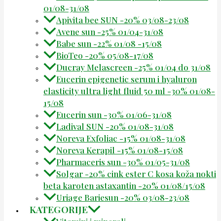
01/08-31/08
Apivita bee SUN -20% 03/08-23/08
Avene sun -25% 01/04-31/08
Babe sun -22% 01/08 -15/08
BioTeo -20% 05/08-17/08
Ducray Melascreen -25% 01/04 do 31/08
Eucerin epigenetic serum i hyaluron
elasticity ultra light fluid 50 ml -30% 01/08-
15/08
Eucerin sun -30% 01/06-31/08
Ladival SUN -20% 01/08-31/08
Noreva Exfoliac -15% 01/08-31/08
Noreva Kerapil -15% 01/08-15/08
Pharmaceris sun -30% 01/05-31/08
Solgar -20% cink ester C kosa koža nokti
beta karoten astaxantin -20% 01/08/15/08
Uriage Bariesun -20% 03/08-23/08
KATEGORIJE