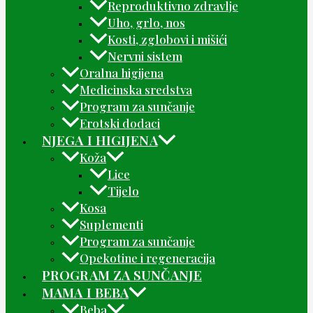
Reproduktivno zdravlje
Uho, grlo, nos
Kosti, zglobovi i mišići
Nervni sistem
Oralna higijena
Medicinska sredstva
Program za sunčanje
Erotski dodaci
NJEGA I HIGIJENA
Koža
Lice
Tijelo
Kosa
Suplementi
Program za sunčanje
Opekotine i regeneracija
PROGRAM ZA SUNČANJE
MAMA I BEBA
Beba