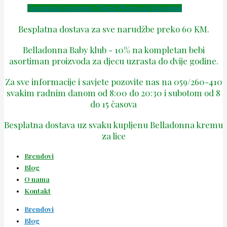
Facebook
Instagram
Tiktok
Phone-alt
Envelope
Besplatna dostava za sve narudžbe preko 60 KM.
Belladonna Baby klub - 10% na kompletan bebi
asortiman proizvoda za djecu uzrasta do dvije godine.
Za sve informacije i savjete pozovite nas na 059/260-410
svakim radnim danom od 8:00 do 20:30 i subotom od 8
do 15 časova
Besplatna dostava uz svaku kupljenu Belladonna kremu
za lice
Brendovi
Blog
O nama
Kontakt
Brendovi
Blog