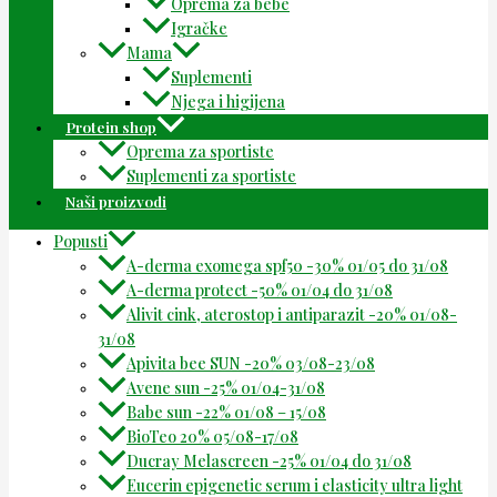
Oprema za bebe
Igračke
Mama
Suplementi
Njega i higijena
Protein shop
Oprema za sportiste
Suplementi za sportiste
Naši proizvodi
Popusti
A-derma exomega spf50 -30% 01/05 do 31/08
A-derma protect -50% 01/04 do 31/08
Alivit cink, aterostop i antiparazit -20% 01/08-
31/08
Apivita bee SUN -20% 03/08-23/08
Avene sun -25% 01/04-31/08
Babe sun -22% 01/08 – 15/08
BioTeo 20% 05/08-17/08
Ducray Melascreen -25% 01/04 do 31/08
Eucerin epigenetic serum i elasticity ultra light