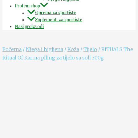
Protein shop
Oprema za sportiste
Suplementi za sportiste
Naši proizvodi
Početna
/
Njega i higijena
/
Koža
/
Tijelo
/ RITUALS The
Ritual Of Karma piling za tijelo sa soli 300g