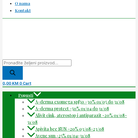
O nama
Kontakt
0,00
KM
0
Cart
Popusti
A-derma exomega spf50 -30% 01/05 do 31/08
A-derma protect -50% 01/04 do 31/08
Alivit cink, aterostop i antiparazit -20% 01/08-
31/08
Apivita bee SUN -20% 03/08-23/08
Avene sun -25% 01/04-31/08