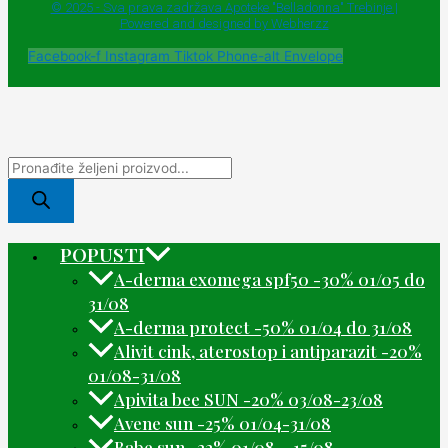
© 2025 - Sva prava zadržava Apoteke "Belladonna" Trebinje |
Powered and designed by Webherzz
Facebook-f
Instagram
Tiktok
Phone-alt
Envelope
POPUSTI
A-derma exomega spf50 -30% 01/05 do
31/08
A-derma protect -50% 01/04 do 31/08
Alivit cink, aterostop i antiparazit -20%
01/08-31/08
Apivita bee SUN -20% 03/08-23/08
Avene sun -25% 01/04-31/08
Babe sun -22% 01/08 – 15/08