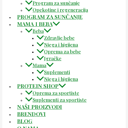
Program za sunčanje
Opekotine i regeneracija
PROGRAM ZA SUNČANJE
MAMA I BEBA
Beba
Zdravlje bebe
Njega i higijena
Oprema za bebe
Igračke
Mama
Suplementi
Njega i higijena
PROTEIN SHOP
Oprema za sportiste
Suplementi za sportiste
NAŠI PROIZVODI
BRENDOVI
BLOG
O NAMA