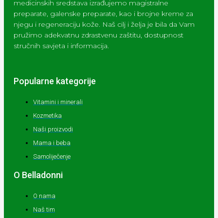
medicinskih sredstava izrađujemo magistralne
preparate, galenske preparate, kao i brojne kreme za
njegu i regeneraciju kože. Naš cilj i želja je bila da Vam
pružimo adekvatnu zdrastvenu zaštitu, dostupnost
stručnih savjeta i informacija.
Popularne kategorije
Vitamini i minerali
Kozmetika
Naši proizvodi
Mama i beba
Samoliječenje
O Belladonni
O nama
Naš tim