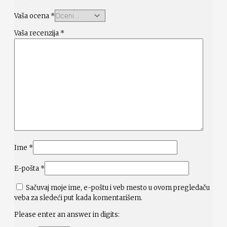
Vaša ocena
*
Vaša recenzija
*
Ime
*
E-pošta
*
Sačuvaj moje ime, e-poštu i veb mesto u ovom pregledaču
veba za sledeći put kada komentarišem.
Please enter an answer in digits: