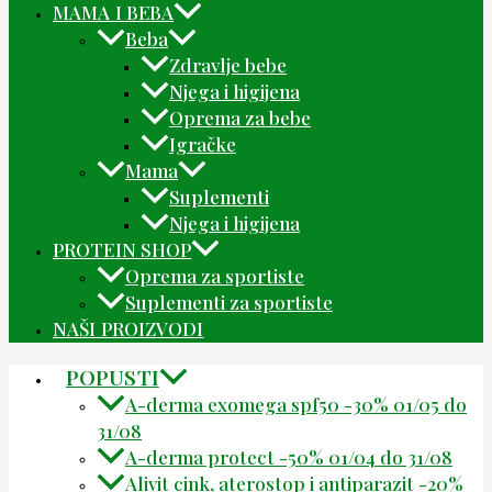
MAMA I BEBA
Beba
Zdravlje bebe
Njega i higijena
Oprema za bebe
Igračke
Mama
Suplementi
Njega i higijena
PROTEIN SHOP
Oprema za sportiste
Suplementi za sportiste
NAŠI PROIZVODI
POPUSTI
A-derma exomega spf50 -30% 01/05 do
31/08
A-derma protect -50% 01/04 do 31/08
Alivit cink, aterostop i antiparazit -20%