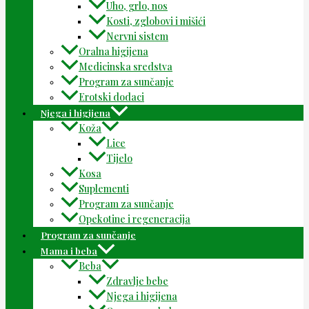
Uho, grlo, nos
Kosti, zglobovi i mišići
Nervni sistem
Oralna higijena
Medicinska sredstva
Program za sunčanje
Erotski dodaci
Njega i higijena
Koža
Lice
Tijelo
Kosa
Suplementi
Program za sunčanje
Opekotine i regeneracija
Program za sunčanje
Mama i beba
Beba
Zdravlje bebe
Njega i higijena