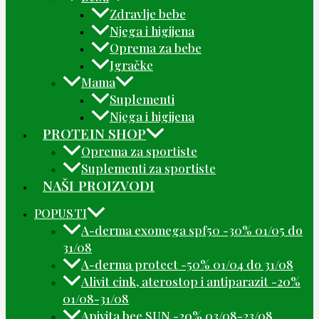
Zdravlje bebe
Njega i higijena
Oprema za bebe
Igračke
Mama
Suplementi
Njega i higijena
PROTEIN SHOP
Oprema za sportiste
Suplementi za sportiste
NAŠI PROIZVODI
POPUSTI
A-derma exomega spf50 -30% 01/05 do
31/08
A-derma protect -50% 01/04 do 31/08
Alivit cink, aterostop i antiparazit -20%
01/08-31/08
Apivita bee SUN -20% 03/08-23/08