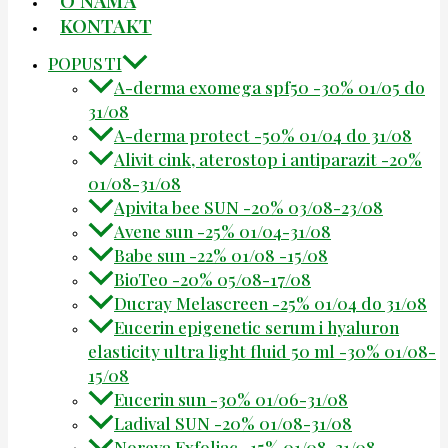
KONTAKT
POPUSTI
A-derma exomega spf50 -30% 01/05 do
31/08
A-derma protect -50% 01/04 do 31/08
Alivit cink, aterostop i antiparazit -20%
01/08-31/08
Apivita bee SUN -20% 03/08-23/08
Avene sun -25% 01/04-31/08
Babe sun -22% 01/08 -15/08
BioTeo -20% 05/08-17/08
Ducray Melascreen -25% 01/04 do 31/08
Eucerin epigenetic serum i hyaluron
elasticity ultra light fluid 50 ml -30% 01/08-
15/08
Eucerin sun -30% 01/06-31/08
Ladival SUN -20% 01/08-31/08
Noreva Exfoliac -15% 01/08-31/08