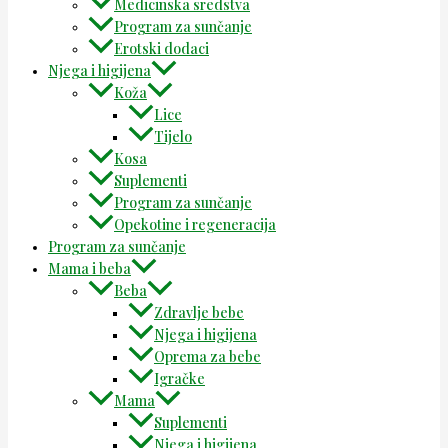
Medicinska sredstva
Program za sunčanje
Erotski dodaci
Njega i higijena
Koža
Lice
Tijelo
Kosa
Suplementi
Program za sunčanje
Opekotine i regeneracija
Program za sunčanje
Mama i beba
Beba
Zdravlje bebe
Njega i higijena
Oprema za bebe
Igračke
Mama
Suplementi
Njega i higijena