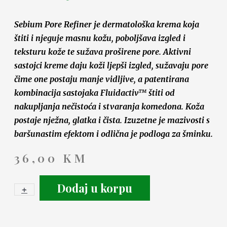
Sebium Pore Refiner je dermatološka krema koja
štiti i njeguje masnu kožu, poboljšava izgled i
teksturu kože te sužava proširene pore. Aktivni
sastojci kreme daju koži ljepši izgled, sužavaju pore
čime one postaju manje vidljive, a patentirana
kombinacija sastojaka Fluidactiv™ štiti od
nakupljanja nečistoća i stvaranja komedona. Koža
postaje nježna, glatka i čista. Izuzetne je mazivosti s
baršunastim efektom i odlična je podloga za šminku.
36,00
KM
Dodaj u korpu
+
-