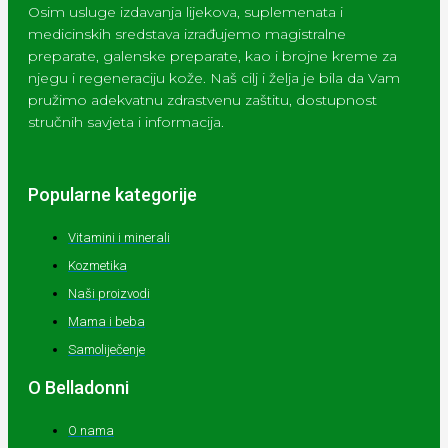
Osim usluge izdavanja lijekova, suplemenata i
medicinskih sredstava izrađujemo magistralne
preparate, galenske preparate, kao i brojne kreme za
njegu i regeneraciju kože. Naš cilj i želja je bila da Vam
pružimo adekvatnu zdrastvenu zaštitu, dostupnost
stručnih savjeta i informacija.
Popularne kategorije
Vitamini i minerali
Kozmetika
Naši proizvodi
Mama i beba
Samoliječenje
O Belladonni
O nama