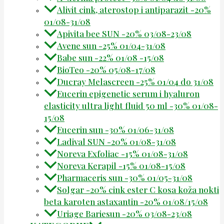
Alivit cink, aterostop i antiparazit -20%
01/08-31/08
Apivita bee SUN -20% 03/08-23/08
Avene sun -25% 01/04-31/08
Babe sun -22% 01/08 -15/08
BioTeo -20% 05/08-17/08
Ducray Melascreen -25% 01/04 do 31/08
Eucerin epigenetic serum i hyaluron
elasticity ultra light fluid 50 ml -30% 01/08-
15/08
Eucerin sun -30% 01/06-31/08
Ladival SUN -20% 01/08-31/08
Noreva Exfoliac -15% 01/08-31/08
Noreva Kerapil -15% 01/08-15/08
Pharmaceris sun -30% 01/05-31/08
Solgar -20% cink ester C kosa koža nokti
beta karoten astaxantin -20% 01/08/15/08
Uriage Bariesun -20% 03/08-23/08