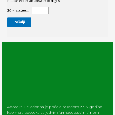
Please enter an answer in digits:
20 − sixteen =
Apoteka Belladonna je počela sa radom 1996. godine
kao mala apoteka sa jednim farmaceutskim timom.