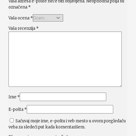
Vaša adresa e-pošte neće biti objavljena.
Neophodna polja su
označena
*
Vaša ocena
*
Vaša recenzija
*
Ime
*
E-pošta
*
Sačuvaj moje ime, e-poštu i veb mesto u ovom pregledaču
veba za sledeći put kada komentarišem.