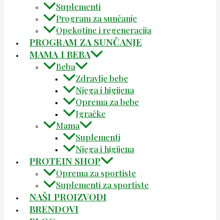
Suplementi
Program za sunčanje
Opekotine i regeneracija
PROGRAM ZA SUNČANJE
MAMA I BEBA
Beba
Zdravlje bebe
Njega i higijena
Oprema za bebe
Igračke
Mama
Suplementi
Njega i higijena
PROTEIN SHOP
Oprema za sportiste
Suplementi za sportiste
NAŠI PROIZVODI
BRENDOVI