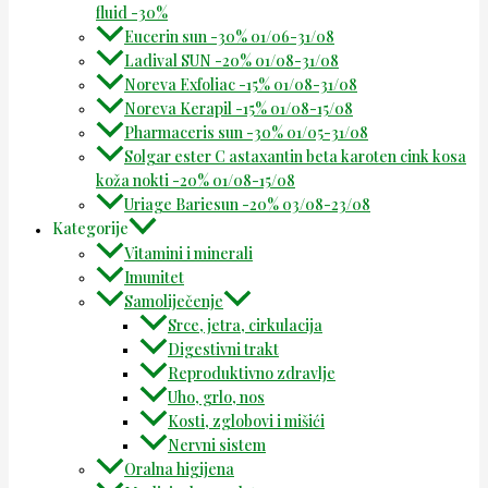
fluid -30%
Eucerin sun -30% 01/06-31/08
Ladival SUN -20% 01/08-31/08
Noreva Exfoliac -15% 01/08-31/08
Noreva Kerapil -15% 01/08-15/08
Pharmaceris sun -30% 01/05-31/08
Solgar ester C astaxantin beta karoten cink kosa
koža nokti -20% 01/08-15/08
Uriage Bariesun -20% 03/08-23/08
Kategorije
Vitamini i minerali
Imunitet
Samoliječenje
Srce, jetra, cirkulacija
Digestivni trakt
Reproduktivno zdravlje
Uho, grlo, nos
Kosti, zglobovi i mišići
Nervni sistem
Oralna higijena