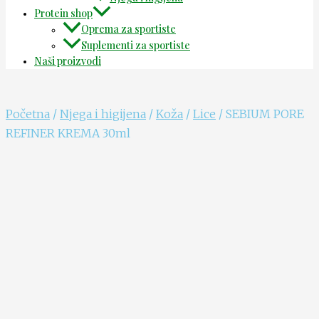
Protein shop
Oprema za sportiste
Suplementi za sportiste
Naši proizvodi
Početna
/
Njega i higijena
/
Koža
/
Lice
/ SEBIUM PORE
REFINER KREMA 30ml