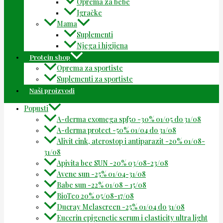
Oprema za bebe
Igračke
Mama
Suplementi
Njega i higijena
Protein shop
Oprema za sportiste
Suplementi za sportiste
Naši proizvodi
Popusti
A-derma exomega spf50 -30% 01/05 do 31/08
A-derma protect -50% 01/04 do 31/08
Alivit cink, aterostop i antiparazit -20% 01/08-
31/08
Apivita bee SUN -20% 03/08-23/08
Avene sun -25% 01/04-31/08
Babe sun -22% 01/08 – 15/08
BioTeo 20% 05/08-17/08
Ducray Melascreen -25% 01/04 do 31/08
Eucerin epigenetic serum i elasticity ultra light