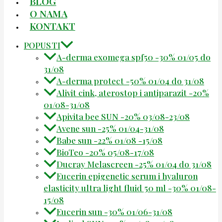
BLOG
O NAMA
KONTAKT
POPUSTI
A-derma exomega spf50 -30% 01/05 do
31/08
A-derma protect -50% 01/04 do 31/08
Alivit cink, aterostop i antiparazit -20%
01/08-31/08
Apivita bee SUN -20% 03/08-23/08
Avene sun -25% 01/04-31/08
Babe sun -22% 01/08 -15/08
BioTeo -20% 05/08-17/08
Ducray Melascreen -25% 01/04 do 31/08
Eucerin epigenetic serum i hyaluron
elasticity ultra light fluid 50 ml -30% 01/08-
15/08
Eucerin sun -30% 01/06-31/08