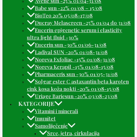
Avene sun -25% 01/04-31/08
Babe sun -22% 01/08 – 15/08
BioTeo 20% 05/08-17/08
Ducray Melascreen -25% 01/04 do 31/08
Eucerin epigenetic serum i elasticity
ultra light fluid -30%
Eucerin sun -30% 01/06-31/08
Ladival SUN -20% 01/08-31/08
Noreva Exfoliac -15% 01/08-31/08
Noreva Kerapil -15% 01/08-15/08
Pharmaceris sun -30% 01/05-31/08
Solgar ester C astaxantin beta karoten
cink kosa koža nokti -20% 01/08-15/08
Uriage Bariesun -20% 03/08-23/08
KATEGORIJE
Vitamini i minerali
Imunitet
Samoliječenje
Srce, jetra, cirkulacija