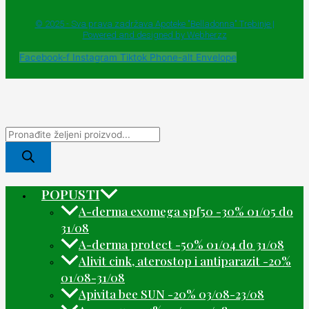
© 2025 - Sva prava zadržava Apoteke "Belladonna" Trebinje |
Powered and designed by Webherzz
Facebook-f
Instagram
Tiktok
Phone-alt
Envelope
POPUSTI
A-derma exomega spf50 -30% 01/05 do
31/08
A-derma protect -50% 01/04 do 31/08
Alivit cink, aterostop i antiparazit -20%
01/08-31/08
Apivita bee SUN -20% 03/08-23/08