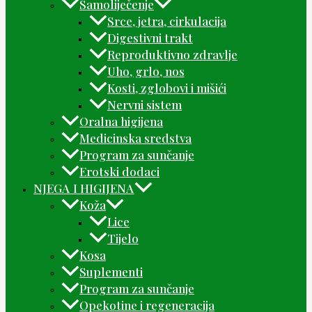
Samoliječenje
Srce, jetra, cirkulacija
Digestivni trakt
Reproduktivno zdravlje
Uho, grlo, nos
Kosti, zglobovi i mišići
Nervni sistem
Oralna higijena
Medicinska sredstva
Program za sunčanje
Erotski dodaci
NJEGA I HIGIJENA
Koža
Lice
Tijelo
Kosa
Suplementi
Program za sunčanje
Opekotine i regeneracija