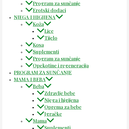
Program za sunčanje
Erotski dodaci
NJEGA I HIGIJENA
Koža
Lice
Tijelo
Kosa
Suplementi
Program za sunčanje
Opekotine i regeneracija
PROGRAM ZA SUNČANJE
MAMA I BEBA
Beba
Zdravlje bebe
Njega i higijena
Oprema za bebe
Igračke
Mama
Suplementi