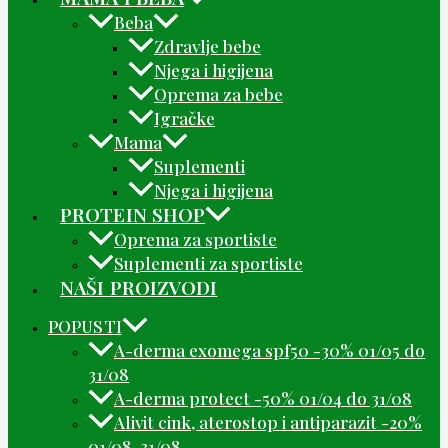
Beba
Zdravlje bebe
Njega i higijena
Oprema za bebe
Igračke
Mama
Suplementi
Njega i higijena
PROTEIN SHOP
Oprema za sportiste
Suplementi za sportiste
NAŠI PROIZVODI
POPUSTI
A-derma exomega spf50 -30% 01/05 do
31/08
A-derma protect -50% 01/04 do 31/08
Alivit cink, aterostop i antiparazit -20%
01/08-31/08