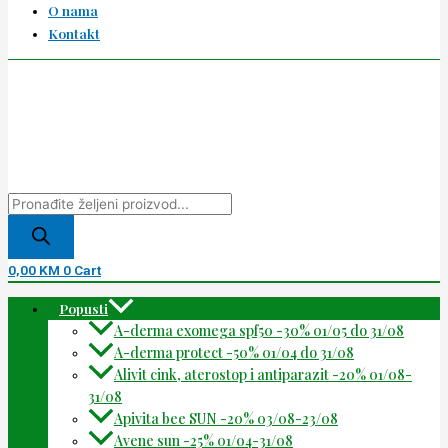
O nama
Kontakt
0,00
KM
0
Cart
Popusti
A-derma exomega spf50 -30% 01/05 do 31/08
A-derma protect -50% 01/04 do 31/08
Alivit cink, aterostop i antiparazit -20% 01/08-
31/08
Apivita bee SUN -20% 03/08-23/08
Avene sun -25% 01/04-31/08