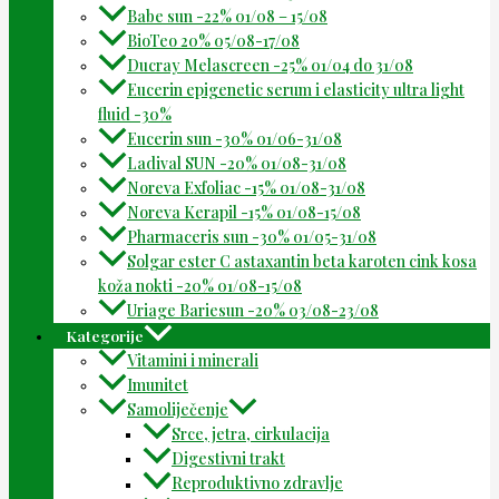
Babe sun -22% 01/08 – 15/08
BioTeo 20% 05/08-17/08
Ducray Melascreen -25% 01/04 do 31/08
Eucerin epigenetic serum i elasticity ultra light
fluid -30%
Eucerin sun -30% 01/06-31/08
Ladival SUN -20% 01/08-31/08
Noreva Exfoliac -15% 01/08-31/08
Noreva Kerapil -15% 01/08-15/08
Pharmaceris sun -30% 01/05-31/08
Solgar ester C astaxantin beta karoten cink kosa
koža nokti -20% 01/08-15/08
Uriage Bariesun -20% 03/08-23/08
Kategorije
Vitamini i minerali
Imunitet
Samoliječenje
Srce, jetra, cirkulacija
Digestivni trakt
Reproduktivno zdravlje