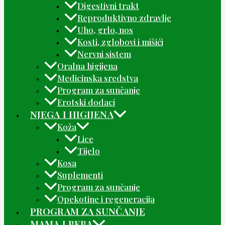
Digestivni trakt
Reproduktivno zdravlje
Uho, grlo, nos
Kosti, zglobovi i mišići
Nervni sistem
Oralna higijena
Medicinska sredstva
Program za sunčanje
Erotski dodaci
NJEGA I HIGIJENA
Koža
Lice
Tijelo
Kosa
Suplementi
Program za sunčanje
Opekotine i regeneracija
PROGRAM ZA SUNČANJE
MAMA I BEBA