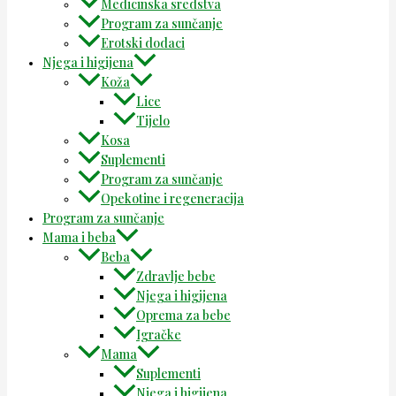
Medicinska sredstva
Program za sunčanje
Erotski dodaci
Njega i higijena
Koža
Lice
Tijelo
Kosa
Suplementi
Program za sunčanje
Opekotine i regeneracija
Program za sunčanje
Mama i beba
Beba
Zdravlje bebe
Njega i higijena
Oprema za bebe
Igračke
Mama
Suplementi
Njega i higijena