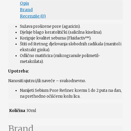
Opis
Brand
Recenzije (0)
Sužava proširene pore (agaricin).
Djeluje blago keratolitički (salicilna kiselina).
Koriguje kvalitet sebuma (Fluidactiv™).
Štiti od štetnog djelovanja slobodnih radikala (manitol i
ekstrakt ginka).
Odlično matificira (mikrogranule polimetil-
metakrilata).
Upotreba:
Nanositi ujutru i/ili naveče – svakodnevno.
Nanijeti Sebium Pore Refiner kremu 1 do 2 puta na dan,
na prethodno očišćenu kožu lica.
Količina
30ml
Brand