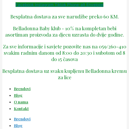
Facebook
Instagram
Tiktok
Phone-alt
Envelope
Besplatna dostava za sve narudžbe preko 60 KM.
Belladonna Baby klub - 10% na kompletan bebi
asortiman proizvoda za djecu uzrasta do dvije godine.
Za sve informacije i savjete pozovite nas na 059/260-410
svakim radnim danom od 8:00 do 20:30 i subotom od 8
do 15 časova
Besplatna dostava uz svaku kupljenu Belladonna kremu
za lice
Brendovi
Blog
O nama
Kontakt
Brendovi
Blog