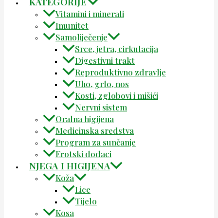
KATEGORIJE
Vitamini i minerali
Imunitet
Samoliječenje
Srce, jetra, cirkulacija
Digestivni trakt
Reproduktivno zdravlje
Uho, grlo, nos
Kosti, zglobovi i mišići
Nervni sistem
Oralna higijena
Medicinska sredstva
Program za sunčanje
Erotski dodaci
NJEGA I HIGIJENA
Koža
Lice
Tijelo
Kosa