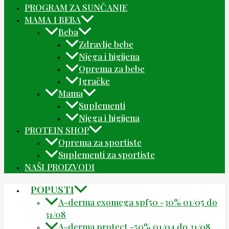
PROGRAM ZA SUNČANJE
MAMA I BEBA
Beba
Zdravlje bebe
Njega i higijena
Oprema za bebe
Igračke
Mama
Suplementi
Njega i higijena
PROTEIN SHOP
Oprema za sportiste
Suplementi za sportiste
NAŠI PROIZVODI
POPUSTI
A-derma exomega spf50 -30% 01/05 do
31/08
A-derma protect -50% 01/04 do 31/08