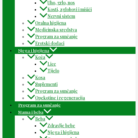
Uho, grlo, nos
Kosti, zglobovi i mišići
Nervni sistem
Oralna higijena
Medicinska sredstva
Program za sunčanje
Erotski dodaci
Njega i higijena
Koža
Lice
Tijelo
Kosa
Suplementi
Program za sunčanje
Opekotine i regeneracija
Program za sunčanje
Mama i beba
Beba
Zdravlje bebe
Njega i higijena