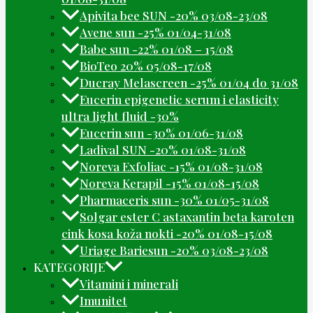
Apivita bee SUN -20% 03/08-23/08
Avene sun -25% 01/04-31/08
Babe sun -22% 01/08 – 15/08
BioTeo 20% 05/08-17/08
Ducray Melascreen -25% 01/04 do 31/08
Eucerin epigenetic serum i elasticity
ultra light fluid -30%
Eucerin sun -30% 01/06-31/08
Ladival SUN -20% 01/08-31/08
Noreva Exfoliac -15% 01/08-31/08
Noreva Kerapil -15% 01/08-15/08
Pharmaceris sun -30% 01/05-31/08
Solgar ester C astaxantin beta karoten
cink kosa koža nokti -20% 01/08-15/08
Uriage Bariesun -20% 03/08-23/08
KATEGORIJE
Vitamini i minerali
Imunitet