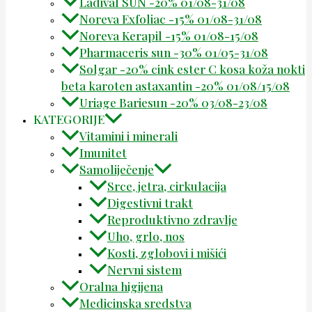
Ladival SUN -20% 01/08-31/08
Noreva Exfoliac -15% 01/08-31/08
Noreva Kerapil -15% 01/08-15/08
Pharmaceris sun -30% 01/05-31/08
Solgar -20% cink ester C kosa koža nokti
beta karoten astaxantin -20% 01/08/15/08
Uriage Bariesun -20% 03/08-23/08
KATEGORIJE
Vitamini i minerali
Imunitet
Samoliječenje
Srce, jetra, cirkulacija
Digestivni trakt
Reproduktivno zdravlje
Uho, grlo, nos
Kosti, zglobovi i mišići
Nervni sistem
Oralna higijena
Medicinska sredstva