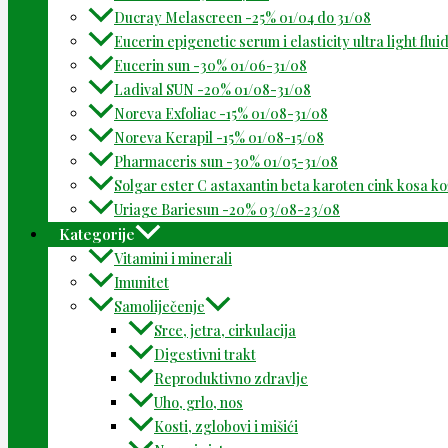
Ducray Melascreen -25% 01/04 do 31/08
Eucerin epigenetic serum i elasticity ultra light flu
Eucerin sun -30% 01/06-31/08
Ladival SUN -20% 01/08-31/08
Noreva Exfoliac -15% 01/08-31/08
Noreva Kerapil -15% 01/08-15/08
Pharmaceris sun -30% 01/05-31/08
Solgar ester C astaxantin beta karoten cink kosa k
Uriage Bariesun -20% 03/08-23/08
Kategorije
Vitamini i minerali
Imunitet
Samoliječenje
Srce, jetra, cirkulacija
Digestivni trakt
Reproduktivno zdravlje
Uho, grlo, nos
Kosti, zglobovi i mišići