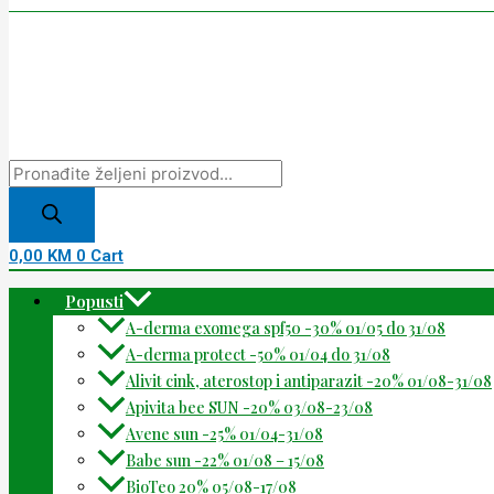
0,00
KM
0
Cart
Popusti
A-derma exomega spf50 -30% 01/05 do 31/08
A-derma protect -50% 01/04 do 31/08
Alivit cink, aterostop i antiparazit -20% 01/08-31/08
Apivita bee SUN -20% 03/08-23/08
Avene sun -25% 01/04-31/08
Babe sun -22% 01/08 – 15/08
BioTeo 20% 05/08-17/08