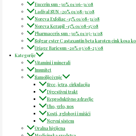
Eucerin sun -30% 01/06-31/08
Ladival SUN -20% 01/08-31/08
Noreva Exfoliac -15% 01/08-31/08
Noreva Kerapil -15% 01/08-15/08
Pharmaceris sun -30% 01/05-31/08
Solgar ester C astaxantin beta karoten cink kosa k
Uriage Bariesun -20% 03/08-23/08
Kategorije
Vitamini i minerali
Imunitet
Samoliječenje
Srce, jetra, cirkulacija
Digestivni trakt
Reproduktivno zdravlje
Uho, grlo, nos
Kosti, zglobovi i mišići
Nervni sistem
Oralna higijena
Medicinska sredstva