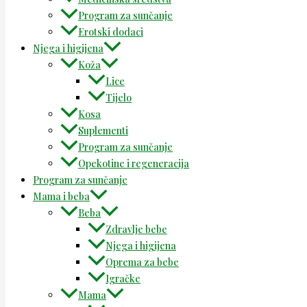
Program za sunčanje
Erotski dodaci
Njega i higijena
Koža
Lice
Tijelo
Kosa
Suplementi
Program za sunčanje
Opekotine i regeneracija
Program za sunčanje
Mama i beba
Beba
Zdravlje bebe
Njega i higijena
Oprema za bebe
Igračke
Mama