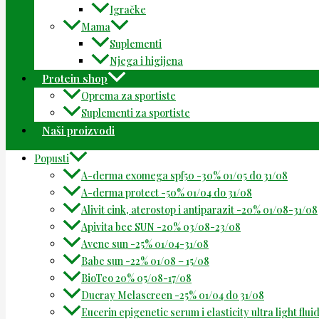
Igračke
Mama
Suplementi
Njega i higijena
Protein shop
Oprema za sportiste
Suplementi za sportiste
Naši proizvodi
Popusti
A-derma exomega spf50 -30% 01/05 do 31/08
A-derma protect -50% 01/04 do 31/08
Alivit cink, aterostop i antiparazit -20% 01/08-31/08
Apivita bee SUN -20% 03/08-23/08
Avene sun -25% 01/04-31/08
Babe sun -22% 01/08 – 15/08
BioTeo 20% 05/08-17/08
Ducray Melascreen -25% 01/04 do 31/08
Eucerin epigenetic serum i elasticity ultra light flu