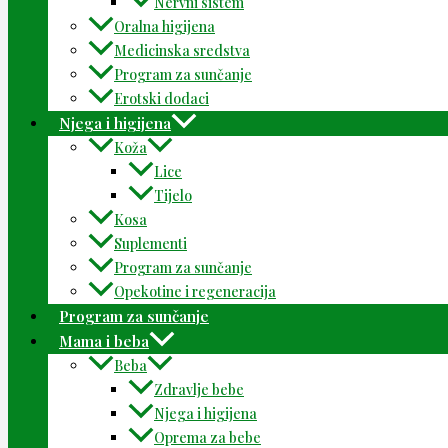
Nervni sistem
Oralna higijena
Medicinska sredstva
Program za sunčanje
Erotski dodaci
Njega i higijena
Koža
Lice
Tijelo
Kosa
Suplementi
Program za sunčanje
Opekotine i regeneracija
Program za sunčanje
Mama i beba
Beba
Zdravlje bebe
Njega i higijena
Oprema za bebe