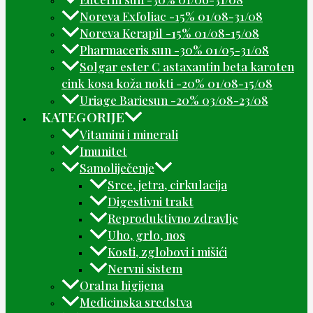
Noreva Exfoliac -15% 01/08-31/08
Noreva Kerapil -15% 01/08-15/08
Pharmaceris sun -30% 01/05-31/08
Solgar ester C astaxantin beta karoten
cink kosa koža nokti -20% 01/08-15/08
Uriage Bariesun -20% 03/08-23/08
KATEGORIJE
Vitamini i minerali
Imunitet
Samoliječenje
Srce, jetra, cirkulacija
Digestivni trakt
Reproduktivno zdravlje
Uho, grlo, nos
Kosti, zglobovi i mišići
Nervni sistem
Oralna higijena
Medicinska sredstva