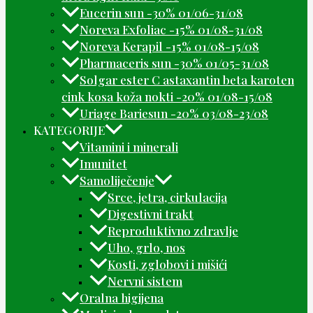
Eucerin sun -30% 01/06-31/08
Noreva Exfoliac -15% 01/08-31/08
Noreva Kerapil -15% 01/08-15/08
Pharmaceris sun -30% 01/05-31/08
Solgar ester C astaxantin beta karoten
cink kosa koža nokti -20% 01/08-15/08
Uriage Bariesun -20% 03/08-23/08
KATEGORIJE
Vitamini i minerali
Imunitet
Samoliječenje
Srce, jetra, cirkulacija
Digestivni trakt
Reproduktivno zdravlje
Uho, grlo, nos
Kosti, zglobovi i mišići
Nervni sistem
Oralna higijena