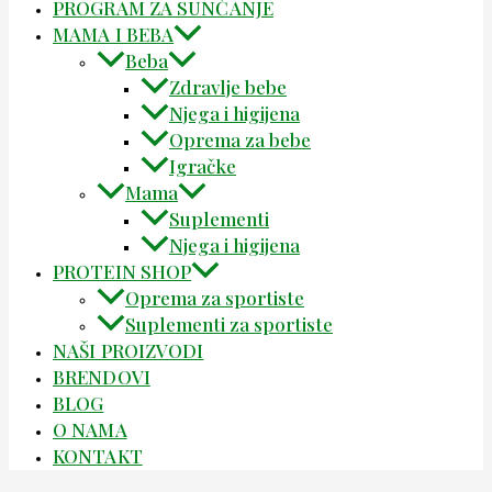
PROGRAM ZA SUNČANJE
MAMA I BEBA
Beba
Zdravlje bebe
Njega i higijena
Oprema za bebe
Igračke
Mama
Suplementi
Njega i higijena
PROTEIN SHOP
Oprema za sportiste
Suplementi za sportiste
NAŠI PROIZVODI
BRENDOVI
BLOG
O NAMA
KONTAKT