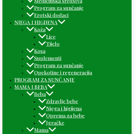
Medicinska sredstva
Program za sunčanje
Erotski dodaci
NJEGA I HIGIJENA
Koža
Lice
Tijelo
Kosa
Suplementi
Program za sunčanje
Opekotine i regeneracija
PROGRAM ZA SUNČANJE
MAMA I BEBA
Beba
Zdravlje bebe
Njega i higijena
Oprema za bebe
Igračke
Mama