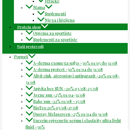
Igračke
Mama
Suplementi
Njega i higijena
Protein shop
Oprema za sportiste
Suplementi za sportiste
Naši proizvodi
Popusti
A-derma exomega spf50 -30% 01/05 do 31/08
A-derma protect -50% 01/04 do 31/08
Alivit cink, aterostop i antiparazit -20% 01/08-
31/08
Apivita bee SUN -20% 03/08-23/08
Avene sun -25% 01/04-31/08
Babe sun -22% 01/08 – 15/08
BioTeo 20% 05/08-17/08
Ducray Melascreen -25% 01/04 do 31/08
Eucerin epigenetic serum i elasticity ultra light
fluid -30%