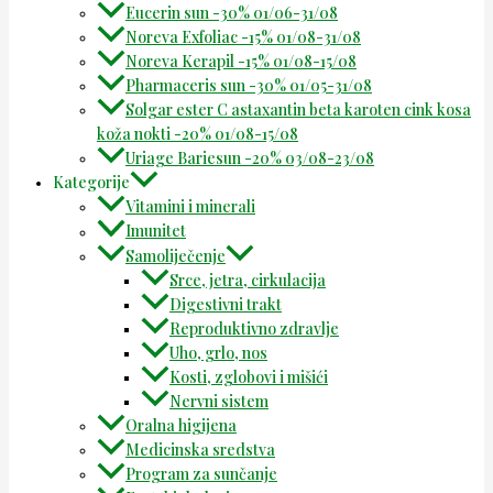
Eucerin sun -30% 01/06-31/08
Noreva Exfoliac -15% 01/08-31/08
Noreva Kerapil -15% 01/08-15/08
Pharmaceris sun -30% 01/05-31/08
Solgar ester C astaxantin beta karoten cink kosa
koža nokti -20% 01/08-15/08
Uriage Bariesun -20% 03/08-23/08
Kategorije
Vitamini i minerali
Imunitet
Samoliječenje
Srce, jetra, cirkulacija
Digestivni trakt
Reproduktivno zdravlje
Uho, grlo, nos
Kosti, zglobovi i mišići
Nervni sistem
Oralna higijena
Medicinska sredstva
Program za sunčanje