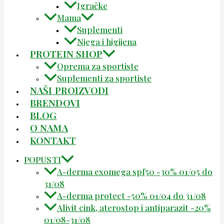
Igračke
Mama
Suplementi
Njega i higijena
PROTEIN SHOP
Oprema za sportiste
Suplementi za sportiste
NAŠI PROIZVODI
BRENDOVI
BLOG
O NAMA
KONTAKT
POPUSTI
A-derma exomega spf50 -30% 01/05 do
31/08
A-derma protect -50% 01/04 do 31/08
Alivit cink, aterostop i antiparazit -20%
01/08-31/08