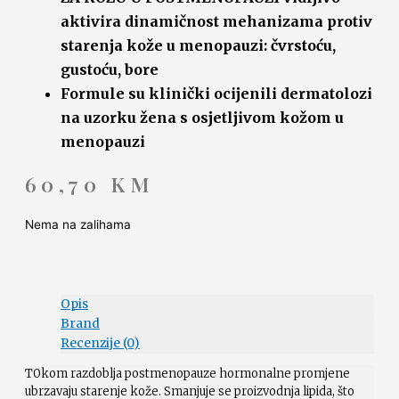
aktivira dinamičnost mehanizama protiv
starenja kože u menopauzi: čvrstoću,
gustoću, bore
Formule su klinički ocijenili dermatolozi
na uzorku žena s osjetljivom kožom u
menopauzi
60,70
KM
Nema na zalihama
Opis
Brand
Recenzije (0)
T0kom razdoblja postmenopauze hormonalne promjene
ubrzavaju starenje kože. Smanjuje se proizvodnja lipida, što