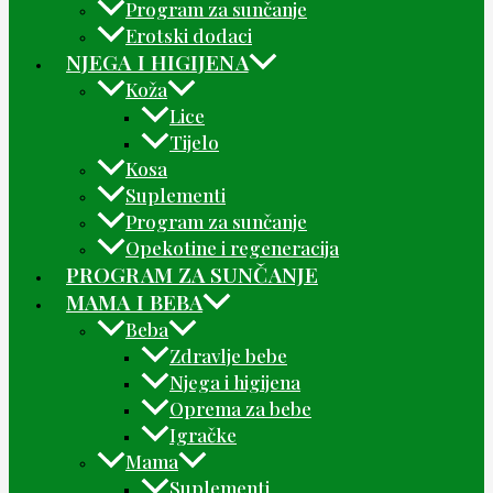
Program za sunčanje
Erotski dodaci
NJEGA I HIGIJENA
Koža
Lice
Tijelo
Kosa
Suplementi
Program za sunčanje
Opekotine i regeneracija
PROGRAM ZA SUNČANJE
MAMA I BEBA
Beba
Zdravlje bebe
Njega i higijena
Oprema za bebe
Igračke
Mama
Suplementi