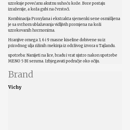
uzrokuje povećanu akutnu suhoću kože. Bore postaju
izraženije, a koža gubi na čvrstoći.
Kombinacija Proxylana i ekstrakta sjemenki sene osmišljena
je sa svrhom ublažavanja vidljivih promjena na koži
uzrokovanih hormonima.
Hranjive omega 3, 6 i 9 masne kiseline dobivene su iz
prirodnog ulja rižinih mekinja iz održivog izvora u Tajlandu.
upotreba: Nanijeti na lice, bradu i vrat ujutro nakon upotrebe
MENO 5 BI seruma. Izbjegavati područje oko očiju.
Brand
Vichy