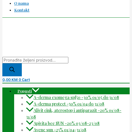
O nama
Kontakt
0,00
KM
0
Cart
Popusti
A-derma exomega spf50 -30% 01/05 do 31/08
A-derma protect -50% 01/04 do 31/08
Alivit cink, aterostop i antiparazit -20% 01/08-
31/08
Apivita bee SUN -20% 03/08-23/08
Avene sun -25% 01/04-31/08