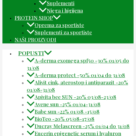
Suplementi
Njega i higijena
PROTEIN SHOP
Oprema za sportiste
Suplementi za sportiste
NAŠI PROIZVODI
POPUSTI
A-derma exomega spf50 -30% 01/05 do
31/08
A-derma protect -50% 01/04 do 31/08
Alivit cink, aterostop i antiparazit -20%
01/08-31/08
Apivita bee SUN -20% 03/08-23/08
Avene sun -25% 01/04-31/08
Babe sun -22% 01/08 -15/08
BioTeo -20% 05/08-17/08
Ducray Melascreen -25% 01/04 do 31/08
Eucerin epigenetic serum i hyaluron