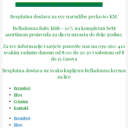
Facebook
Instagram
Tiktok
Phone-alt
Envelope
Besplatna dostava za sve narudžbe preko 60 KM.
Belladonna Baby klub - 10% na kompletan bebi
asortiman proizvoda za djecu uzrasta do dvije godine.
Za sve informacije i savjete pozovite nas na 059/260-410
svakim radnim danom od 8:00 do 20:30 i subotom od 8
do 15 časova
Besplatna dostava uz svaku kupljenu Belladonna kremu
za lice
Brendovi
Blog
O nama
Kontakt
Brendovi
Blog