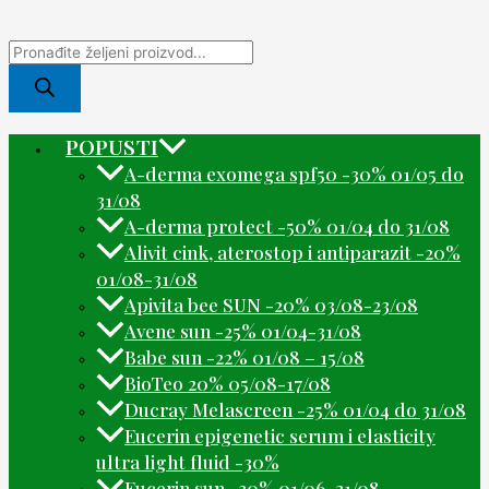
POPUSTI
A-derma exomega spf50 -30% 01/05 do
31/08
A-derma protect -50% 01/04 do 31/08
Alivit cink, aterostop i antiparazit -20%
01/08-31/08
Apivita bee SUN -20% 03/08-23/08
Avene sun -25% 01/04-31/08
Babe sun -22% 01/08 – 15/08
BioTeo 20% 05/08-17/08
Ducray Melascreen -25% 01/04 do 31/08
Eucerin epigenetic serum i elasticity
ultra light fluid -30%
Eucerin sun -30% 01/06-31/08