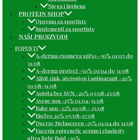
Njega i higijena
PROTEIN SHOP
Oprema za sportiste
Suplementi za sportiste
NAŠI PROIZVODI
POPUSTI
A-derma exomega spf50 -30% 01/05 do
31/08
A-derma protect -50% 01/04 do 31/08
Alivit cink, aterostop i antiparazit -20%
01/08-31/08
Apivita bee SUN -20% 03/08-23/08
Avene sun -25% 01/04-31/08
Babe sun -22% 01/08 – 15/08
BioTeo 20% 05/08-17/08
Ducray Melascreen -25% 01/04 do 31/08
Eucerin epigenetic serum i elasticity
ultra light fluid -30%