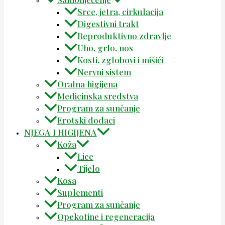
Srce, jetra, cirkulacija
Digestivni trakt
Reproduktivno zdravlje
Uho, grlo, nos
Kosti, zglobovi i mišići
Nervni sistem
Oralna higijena
Medicinska sredstva
Program za sunčanje
Erotski dodaci
NJEGA I HIGIJENA
Koža
Lice
Tijelo
Kosa
Suplementi
Program za sunčanje
Opekotine i regeneracija