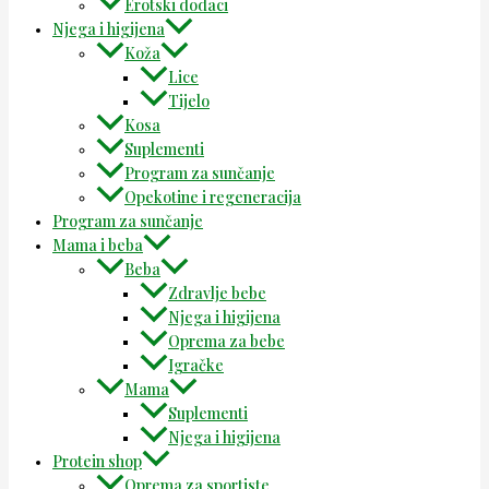
Erotski dodaci
Njega i higijena
Koža
Lice
Tijelo
Kosa
Suplementi
Program za sunčanje
Opekotine i regeneracija
Program za sunčanje
Mama i beba
Beba
Zdravlje bebe
Njega i higijena
Oprema za bebe
Igračke
Mama
Suplementi
Njega i higijena
Protein shop
Oprema za sportiste