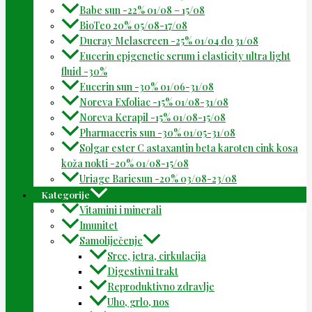
Babe sun -22% 01/08 – 15/08
BioTeo 20% 05/08-17/08
Ducray Melascreen -25% 01/04 do 31/08
Eucerin epigenetic serum i elasticity ultra light
fluid -30%
Eucerin sun -30% 01/06-31/08
Noreva Exfoliac -15% 01/08-31/08
Noreva Kerapil -15% 01/08-15/08
Pharmaceris sun -30% 01/05-31/08
Solgar ester C astaxantin beta karoten cink kosa
koža nokti -20% 01/08-15/08
Uriage Bariesun -20% 03/08-23/08
Kategorije
Vitamini i minerali
Imunitet
Samoliječenje
Srce, jetra, cirkulacija
Digestivni trakt
Reproduktivno zdravlje
Uho, grlo, nos