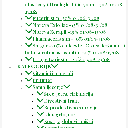
elasticity ultra light fluid 50 ml -30% 01/08-
15/08
Eucerin sun -30% 01/06-31/08
Noreva Exfoliac -15% 01/08-31/08
Noreva Kerapil -15% 01/08-15/08
Pharmaceris sun -30% 01/05-31/08
Solgar -20% cink ester C kosa koža nokti
beta karoten astaxantin -20% 01/08/15/08
Uriage Bariesun -20% 03/08-23/08
KATEGORIJE
Vitamini i minerali
Imunitet
Samoliječenje
Srce, jetra, cirkulacija
Digestivni trakt
Reproduktivno zdravlje
Uho, grlo, nos
Kosti, zglobovi i mišići