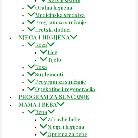
Nervni sistem
Oralna higijena
Medicinska sredstva
Program za sunčanje
Erotski dodaci
NJEGA I HIGIJENA
Koža
Lice
Tijelo
Kosa
Suplementi
Program za sunčanje
Opekotine i regeneracija
PROGRAM ZA SUNČANJE
MAMA I BEBA
Beba
Zdravlje bebe
Njega i higijena
Oprema za bebe