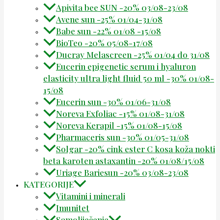
Apivita bee SUN -20% 03/08-23/08
Avene sun -25% 01/04-31/08
Babe sun -22% 01/08 -15/08
BioTeo -20% 05/08-17/08
Ducray Melascreen -25% 01/04 do 31/08
Eucerin epigenetic serum i hyaluron
elasticity ultra light fluid 50 ml -30% 01/08-
15/08
Eucerin sun -30% 01/06-31/08
Noreva Exfoliac -15% 01/08-31/08
Noreva Kerapil -15% 01/08-15/08
Pharmaceris sun -30% 01/05-31/08
Solgar -20% cink ester C kosa koža nokti
beta karoten astaxantin -20% 01/08/15/08
Uriage Bariesun -20% 03/08-23/08
KATEGORIJE
Vitamini i minerali
Imunitet
Samoliječenje