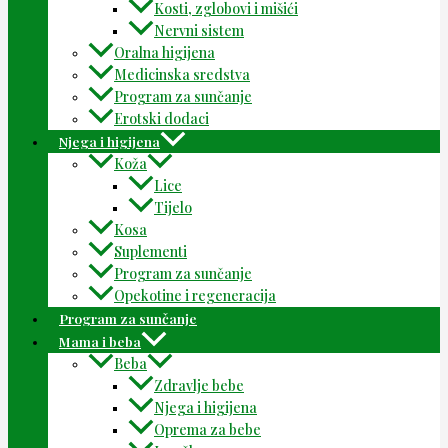
Kosti, zglobovi i mišići
Nervni sistem
Oralna higijena
Medicinska sredstva
Program za sunčanje
Erotski dodaci
Njega i higijena
Koža
Lice
Tijelo
Kosa
Suplementi
Program za sunčanje
Opekotine i regeneracija
Program za sunčanje
Mama i beba
Beba
Zdravlje bebe
Njega i higijena
Oprema za bebe