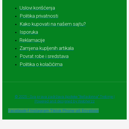
Uslovi korišćenja
Politika privatnosti
Kako kupovati na našem sajtu?
Isporuka
Reklamacije
Zamjena kupljenih artikala
Povrat robe i sredstava
Politika o kolačićima
© 2025 - Sva prava zadržava Apoteke "Belladonna" Trebinje |
Powered and designed by Webherzz
Facebook-f
Instagram
Tiktok
Phone-alt
Envelope