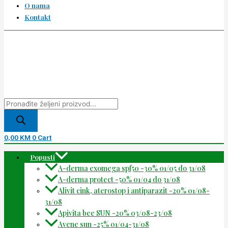
O nama
Kontakt
0,00
KM
0
Cart
Popusti
A-derma exomega spf50 -30% 01/05 do 31/08
A-derma protect -50% 01/04 do 31/08
Alivit cink, aterostop i antiparazit -20% 01/08-
31/08
Apivita bee SUN -20% 03/08-23/08
Avene sun -25% 01/04-31/08