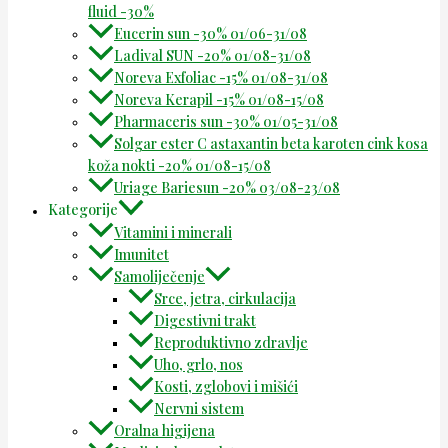
fluid -30%
Eucerin sun -30% 01/06-31/08
Ladival SUN -20% 01/08-31/08
Noreva Exfoliac -15% 01/08-31/08
Noreva Kerapil -15% 01/08-15/08
Pharmaceris sun -30% 01/05-31/08
Solgar ester C astaxantin beta karoten cink kosa
koža nokti -20% 01/08-15/08
Uriage Bariesun -20% 03/08-23/08
Kategorije
Vitamini i minerali
Imunitet
Samoliječenje
Srce, jetra, cirkulacija
Digestivni trakt
Reproduktivno zdravlje
Uho, grlo, nos
Kosti, zglobovi i mišići
Nervni sistem
Oralna higijena