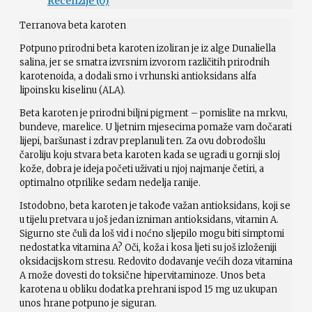
Recenzije (0)
Terranova beta karoten
Potpuno prirodni beta karoten izoliran je iz alge Dunaliella
salina, jer se smatra izvrsnim izvorom različitih prirodnih
karotenoida, a dodali smo i vrhunski antioksidans alfa
lipoinsku kiselinu (ALA).
Beta karoten je prirodni biljni pigment – pomislite na mrkvu,
bundeve, marelice. U ljetnim mjesecima pomaže vam dočarati
lijepi, baršunast i zdrav preplanuli ten. Za ovu dobrodošlu
čaroliju koju stvara beta karoten kada se ugradi u gornji sloj
kože, dobra je ideja početi uživati u njoj najmanje četiri, a
optimalno otprilike sedam nedelja ranije.
Istodobno, beta karoten je takođe važan antioksidans, koji se
u tijelu pretvara u još jedan izniman antioksidans, vitamin A.
Sigurno ste čuli da loš vid i noćno sljepilo mogu biti simptomi
nedostatka vitamina A? Oči, koža i kosa ljeti su još izloženiji
oksidacijskom stresu. Redovito dodavanje većih doza vitamina
A može dovesti do toksične hipervitaminoze. Unos beta
karotena u obliku dodatka prehrani ispod 15 mg uz ukupan
unos hrane potpuno je siguran.