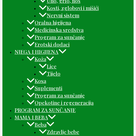
Uho, grlo, nos
Kosti, zglobovi i mišići
Nervni sistem
Oralna higijena
Medicinska sredstva
Program za sunčanje
Erotski dodaci
NJEGA I HIGIJENA
Koža
Lice
Tijelo
Kosa
Suplementi
Program za sunčanje
Opekotine i regeneracija
PROGRAM ZA SUNČANJE
MAMA I BEBA
Beba
Zdravlje bebe