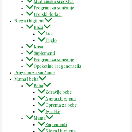
Medicinska sredstva
Program za sunčanje
Erotski dodaci
Njega i higijena
Koža
Lice
Tijelo
Kosa
Suplementi
Program za sunčanje
Opekotine i regeneracija
Program za sunčanje
Mama i beba
Beba
Zdravlje bebe
Njega i higijena
Oprema za bebe
Igračke
Mama
Suplementi
Njega i higijena