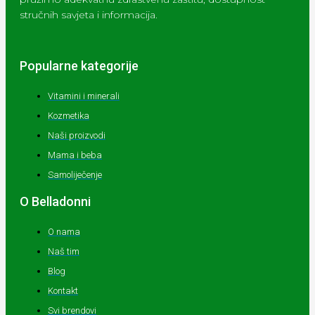
stručnih savjeta i informacija.
Popularne kategorije
Vitamini i minerali
Kozmetika
Naši proizvodi
Mama i beba
Samoliječenje
O Belladonni
O nama
Naš tim
Blog
Kontakt
Svi brendovi