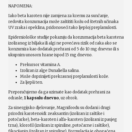
NAPOMENA:
Iako beta karoten nije zamjena za kremu za sunčanje,
redovita konzumacija može zaštititi kožu od štetnih učinaka
UV zraka i opeklina, pridonoseći tako ljepšoj preplanulosti.
Epidemiološke studije pokazuju da konzumacija beta karotena
izoliranog iz biljaka ili algi ne povećava rizik od raka ako se
konzumira kao dodatak prehrani od 5 do 10 mg dnevno ili s
ukupnim unosom hrane ispod 15 mg dnevno.
Prekursor vitamina A.
Izoliran iz alge Dunaliella salina.
Može doprinijeti prekrasnoj preplanulosti kože.
Za ljepši ten.
Preporučujemo da ga uzimate kao dodatak prehrani za
odrasle,
1 kapsulu dnevno
, uz obrok.
Za sinergijsko djelovanje, Magnifoodu su dodani i drugi
prirodni karotenoidi: zeaksantin (izoliran iz raštike i
potočarke), beta-karoten i alfa-karoten (izolirani iz pasjeg
trna), klorofil (izoliran iz spiruline, potočarne i raštike),
fikocijanin (izoliran iz spiruline). Formulacija je obogaćena