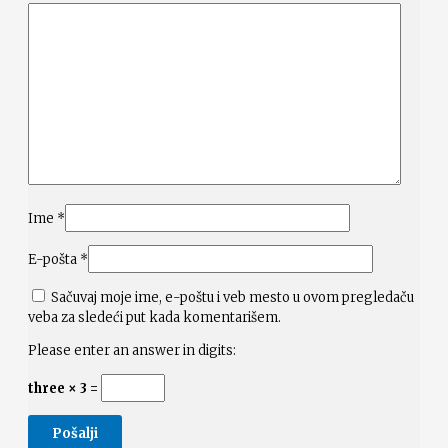
Ime
*
E-pošta
*
Sačuvaj moje ime, e-poštu i veb mesto u ovom pregledaču
veba za sledeći put kada komentarišem.
Please enter an answer in digits:
three × 3 =