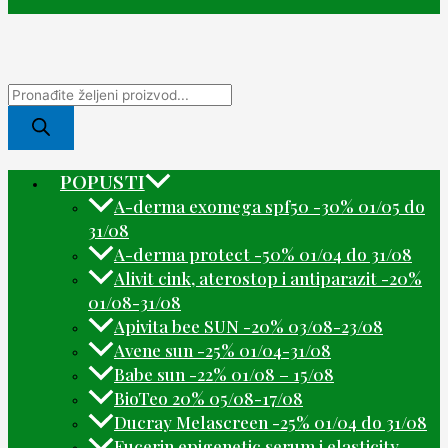
POPUSTI
A-derma exomega spf50 -30% 01/05 do
31/08
A-derma protect -50% 01/04 do 31/08
Alivit cink, aterostop i antiparazit -20%
01/08-31/08
Apivita bee SUN -20% 03/08-23/08
Avene sun -25% 01/04-31/08
Babe sun -22% 01/08 – 15/08
BioTeo 20% 05/08-17/08
Ducray Melascreen -25% 01/04 do 31/08
Eucerin epigenetic serum i elasticity