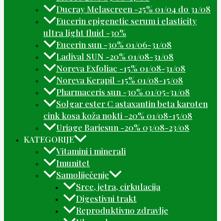
Ducray Melascreen -25% 01/04 do 31/08
Eucerin epigenetic serum i elasticity
ultra light fluid -30%
Eucerin sun -30% 01/06-31/08
Ladival SUN -20% 01/08-31/08
Noreva Exfoliac -15% 01/08-31/08
Noreva Kerapil -15% 01/08-15/08
Pharmaceris sun -30% 01/05-31/08
Solgar ester C astaxantin beta karoten
cink kosa koža nokti -20% 01/08-15/08
Uriage Bariesun -20% 03/08-23/08
KATEGORIJE
Vitamini i minerali
Imunitet
Samoliječenje
Srce, jetra, cirkulacija
Digestivni trakt
Reproduktivno zdravlje