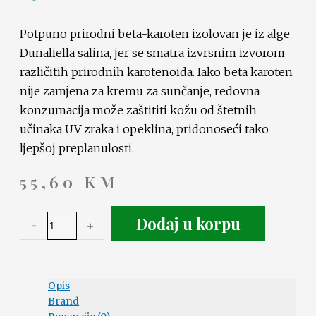
Potpuno prirodni beta-karoten izolovan je iz alge
Dunaliella salina, jer se smatra izvrsnim izvorom
različitih prirodnih karotenoida. Iako beta karoten
nije zamjena za kremu za sunčanje, redovna
konzumacija može zaštititi kožu od štetnih
učinaka UV zraka i opeklina, pridonoseći tako
ljepšoj preplanulosti.
55,60
KM
Dodaj u korpu
-
+
Opis
Brand