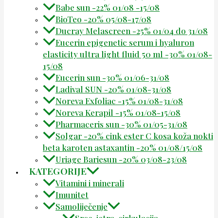
Babe sun -22% 01/08 -15/08
BioTeo -20% 05/08-17/08
Ducray Melascreen -25% 01/04 do 31/08
Eucerin epigenetic serum i hyaluron
elasticity ultra light fluid 50 ml -30% 01/08-
15/08
Eucerin sun -30% 01/06-31/08
Ladival SUN -20% 01/08-31/08
Noreva Exfoliac -15% 01/08-31/08
Noreva Kerapil -15% 01/08-15/08
Pharmaceris sun -30% 01/05-31/08
Solgar -20% cink ester C kosa koža nokti
beta karoten astaxantin -20% 01/08/15/08
Uriage Bariesun -20% 03/08-23/08
KATEGORIJE
Vitamini i minerali
Imunitet
Samoliječenje
Srce, jetra, cirkulacija