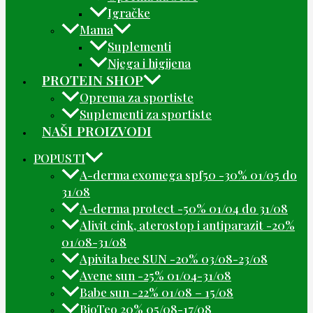
Igračke
Mama
Suplementi
Njega i higijena
PROTEIN SHOP
Oprema za sportiste
Suplementi za sportiste
NAŠI PROIZVODI
POPUSTI
A-derma exomega spf50 -30% 01/05 do
31/08
A-derma protect -50% 01/04 do 31/08
Alivit cink, aterostop i antiparazit -20%
01/08-31/08
Apivita bee SUN -20% 03/08-23/08
Avene sun -25% 01/04-31/08
Babe sun -22% 01/08 – 15/08
BioTeo 20% 05/08-17/08