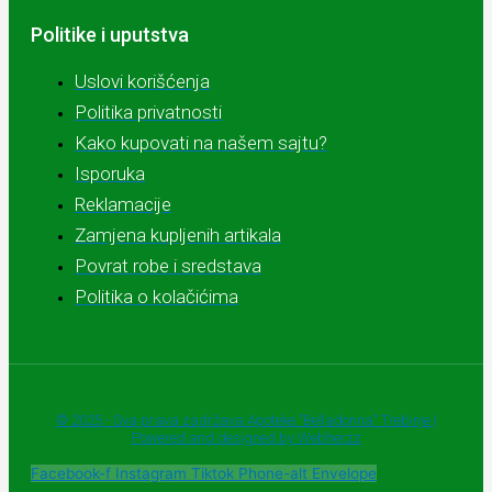
Politike i uputstva
Uslovi korišćenja
Politika privatnosti
Kako kupovati na našem sajtu?
Isporuka
Reklamacije
Zamjena kupljenih artikala
Povrat robe i sredstava
Politika o kolačićima
© 2025 - Sva prava zadržava Apoteke "Belladonna" Trebinje |
Powered and designed by Webherzz
Facebook-f
Instagram
Tiktok
Phone-alt
Envelope