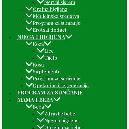
Nervni sistem
Oralna higijena
Medicinska sredstva
Program za sunčanje
Erotski dodaci
NJEGA I HIGIJENA
Koža
Lice
Tijelo
Kosa
Suplementi
Program za sunčanje
Opekotine i regeneracija
PROGRAM ZA SUNČANJE
MAMA I BEBA
Beba
Zdravlje bebe
Njega i higijena
Oprema za bebe