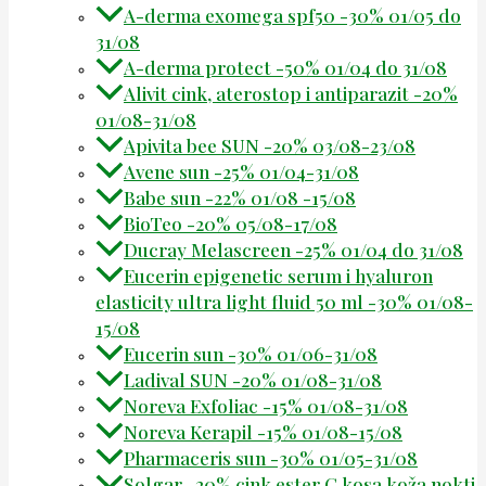
A-derma exomega spf50 -30% 01/05 do
31/08
A-derma protect -50% 01/04 do 31/08
Alivit cink, aterostop i antiparazit -20%
01/08-31/08
Apivita bee SUN -20% 03/08-23/08
Avene sun -25% 01/04-31/08
Babe sun -22% 01/08 -15/08
BioTeo -20% 05/08-17/08
Ducray Melascreen -25% 01/04 do 31/08
Eucerin epigenetic serum i hyaluron
elasticity ultra light fluid 50 ml -30% 01/08-
15/08
Eucerin sun -30% 01/06-31/08
Ladival SUN -20% 01/08-31/08
Noreva Exfoliac -15% 01/08-31/08
Noreva Kerapil -15% 01/08-15/08
Pharmaceris sun -30% 01/05-31/08
Solgar -20% cink ester C kosa koža nokti