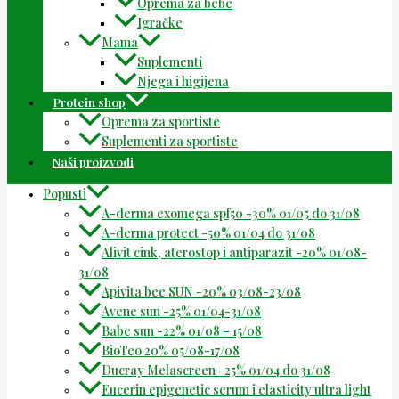
Oprema za bebe
Igračke
Mama
Suplementi
Njega i higijena
Protein shop
Oprema za sportiste
Suplementi za sportiste
Naši proizvodi
Popusti
A-derma exomega spf50 -30% 01/05 do 31/08
A-derma protect -50% 01/04 do 31/08
Alivit cink, aterostop i antiparazit -20% 01/08-
31/08
Apivita bee SUN -20% 03/08-23/08
Avene sun -25% 01/04-31/08
Babe sun -22% 01/08 – 15/08
BioTeo 20% 05/08-17/08
Ducray Melascreen -25% 01/04 do 31/08
Eucerin epigenetic serum i elasticity ultra light