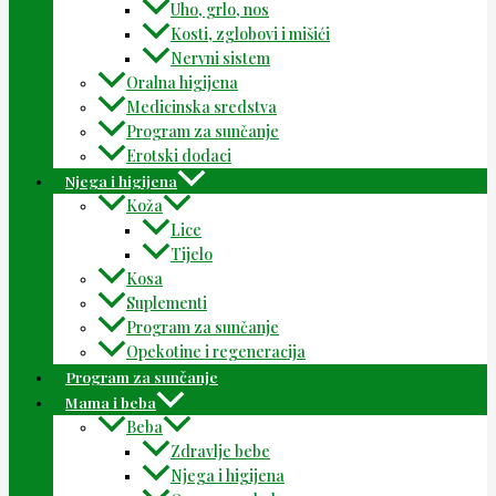
Uho, grlo, nos
Kosti, zglobovi i mišići
Nervni sistem
Oralna higijena
Medicinska sredstva
Program za sunčanje
Erotski dodaci
Njega i higijena
Koža
Lice
Tijelo
Kosa
Suplementi
Program za sunčanje
Opekotine i regeneracija
Program za sunčanje
Mama i beba
Beba
Zdravlje bebe
Njega i higijena