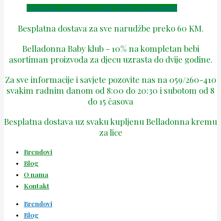
Facebook
Instagram
Tiktok
Phone-alt
Envelope
Besplatna dostava za sve narudžbe preko 60 KM.
Belladonna Baby klub - 10% na kompletan bebi
asortiman proizvoda za djecu uzrasta do dvije godine.
Za sve informacije i savjete pozovite nas na 059/260-410
svakim radnim danom od 8:00 do 20:30 i subotom od 8
do 15 časova
Besplatna dostava uz svaku kupljenu Belladonna kremu
za lice
Brendovi
Blog
O nama
Kontakt
Brendovi
Blog