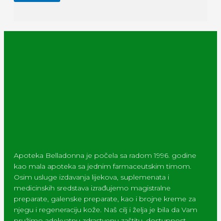
Apoteka Belladonna je počela sa radom 1996. godine
kao mala apoteka sa jednim farmaceutskim timom.
Osim usluge izdavanja lijekova, suplemenata i
medicinskih sredstava izrađujemo magistralne
preparate, galenske preparate, kao i brojne kreme za
njegu i regeneraciju kože. Naš cilj i želja je bila da Vam
pružimo adekvatnu zdrastvenu zaštitu, dostupnost