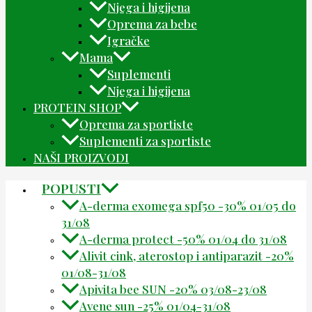
Njega i higijena
Oprema za bebe
Igračke
Mama
Suplementi
Njega i higijena
PROTEIN SHOP
Oprema za sportiste
Suplementi za sportiste
NAŠI PROIZVODI
POPUSTI
A-derma exomega spf50 -30% 01/05 do
31/08
A-derma protect -50% 01/04 do 31/08
Alivit cink, aterostop i antiparazit -20%
01/08-31/08
Apivita bee SUN -20% 03/08-23/08
Avene sun -25% 01/04-31/08