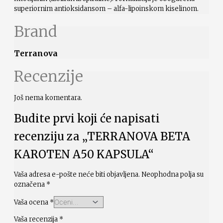
superiornim antioksidansom – alfa-lipoinskom kiselinom.
Brand
Terranova
Recenzije
Još nema komentara.
Budite prvi koji će napisati
recenziju za „TERRANOVA BETA
KAROTEN A50 KAPSULA“
Vaša adresa e-pošte neće biti objavljena.
Neophodna polja su
označena
*
Vaša ocena
*
Vaša recenzija
*