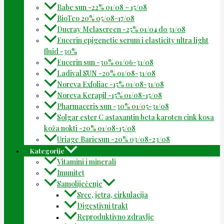
Babe sun -22% 01/08 – 15/08
BioTeo 20% 05/08-17/08
Ducray Melascreen -25% 01/04 do 31/08
Eucerin epigenetic serum i elasticity ultra light
fluid -30%
Eucerin sun -30% 01/06-31/08
Ladival SUN -20% 01/08-31/08
Noreva Exfoliac -15% 01/08-31/08
Noreva Kerapil -15% 01/08-15/08
Pharmaceris sun -30% 01/05-31/08
Solgar ester C astaxantin beta karoten cink kosa
koža nokti -20% 01/08-15/08
Uriage Bariesun -20% 03/08-23/08
Kategorije
Vitamini i minerali
Imunitet
Samoliječenje
Srce, jetra, cirkulacija
Digestivni trakt
Reproduktivno zdravlje