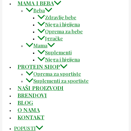
MAMA I BEBA
Beba
Zdravlje bebe
Njega i higijena
Oprema za bebe
Igračke
Mama
Suplementi
Njega i higijena
PROTEIN SHOP
Oprema za sportiste
Suplementi za sportiste
NAŠI PROIZVODI
BRENDOVI
BLOG
O NAMA
KONTAKT
POPUSTI