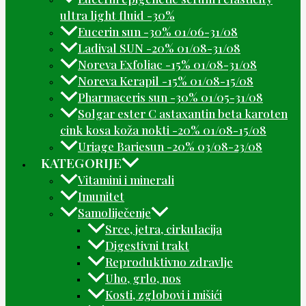
ultra light fluid -30%
Eucerin sun -30% 01/06-31/08
Ladival SUN -20% 01/08-31/08
Noreva Exfoliac -15% 01/08-31/08
Noreva Kerapil -15% 01/08-15/08
Pharmaceris sun -30% 01/05-31/08
Solgar ester C astaxantin beta karoten
cink kosa koža nokti -20% 01/08-15/08
Uriage Bariesun -20% 03/08-23/08
KATEGORIJE
Vitamini i minerali
Imunitet
Samoliječenje
Srce, jetra, cirkulacija
Digestivni trakt
Reproduktivno zdravlje
Uho, grlo, nos
Kosti, zglobovi i mišići