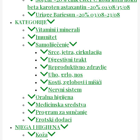
beta karoten astaxantin -20% 01/08/15/08
Uriage Bariesun -20% 03/08-23/08
KATEGORIJE
Vitamini i minerali
Imunitet
Samoliječenje
Srce, jetra, cirkulacija
Digestivni trakt
Reproduktivno zdravlje
Uho, grlo, nos
Kosti, zglobovi i mišići
Nervni sistem
Oralna higijena
Medicinska sredstva
Program za sunčanje
Erotski dodaci
NJEGA I HIGIJENA
Koža