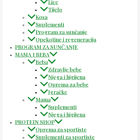
Lice
Tijelo
Kosa
Suplementi
Program za sunčanje
Opekotine i regeneracija
PROGRAM ZA SUNČANJE
MAMA I BEBA
Beba
Zdravlje bebe
Njega i higijena
Oprema za bebe
Igračke
Mama
Suplementi
Njega i higijena
PROTEIN SHOP
Oprema za sportiste
Suplementi za sportiste