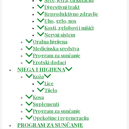
Digestivni trakt
Reproduktivno zdravlje
Uho, grlo, nos
Kosti, zglobovi i mišići
Nervni sistem
Oralna higijena
Medicinska sredstva
Program za sunčanje
Erotski dodaci
NJEGA I HIGIJENA
Koža
Lice
Tijelo
Kosa
Suplementi
Program za sunčanje
Opekotine i regeneracija
PROGRAM ZA SUNČANJE