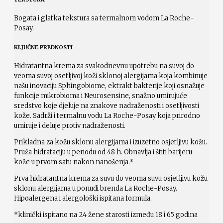
Bogata i glatka tekstura sa termalnom vodom La Roche-
Posay.
KLJUČNE PREDNOSTI
Hidratantna krema za svakodnevnu upotrebu na suvoj do
veoma suvoj osetljivoj koži sklonoj alergijama koja kombinuje
našu inovaciju Sphingobiome, ektrakt bakterije koji osnažuje
funkcije mikrobioma i Neurosensine, snažno umirujuće
sredstvo koje djeluje na znakove nadraženosti i osetljivosti
kože. Sadrži i termalnu vodu La Roche-Posay koja prirodno
umiruje i deluje protiv nadraženosti.
Prikladna za kožu sklonu alergijama i izuzetno osjetljivu kožu.
Pruža hidrataciju u periodu od 48 h. Obnavlja i štiti barijeru
kože u prvom satu nakon nanošenja.*
Prva hidratantna krema za suvu do veoma suvu osjetljivu kožu
sklonu alergijama u ponudi brenda La Roche-Posay.
Hipoalergena i alergološki ispitana formula.
*klinički ispitano na 24 žene starosti između 18 i 65 godina