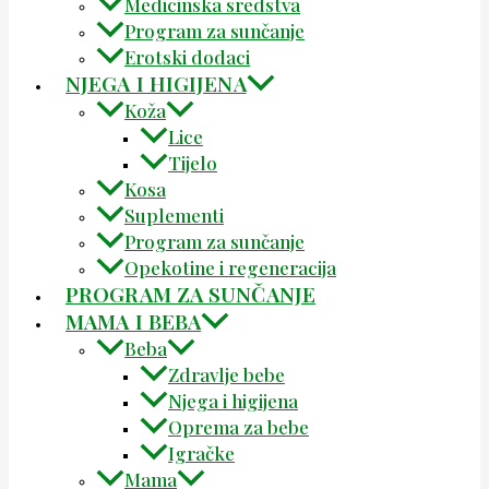
Medicinska sredstva
Program za sunčanje
Erotski dodaci
NJEGA I HIGIJENA
Koža
Lice
Tijelo
Kosa
Suplementi
Program za sunčanje
Opekotine i regeneracija
PROGRAM ZA SUNČANJE
MAMA I BEBA
Beba
Zdravlje bebe
Njega i higijena
Oprema za bebe
Igračke
Mama