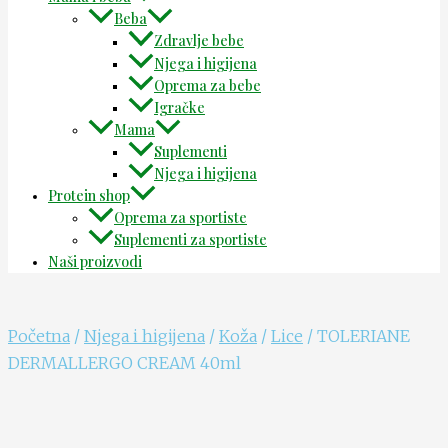
Beba
Zdravlje bebe
Njega i higijena
Oprema za bebe
Igračke
Mama
Suplementi
Njega i higijena
Protein shop
Oprema za sportiste
Suplementi za sportiste
Naši proizvodi
Početna
/
Njega i higijena
/
Koža
/
Lice
/ TOLERIANE
DERMALLERGO CREAM 40ml