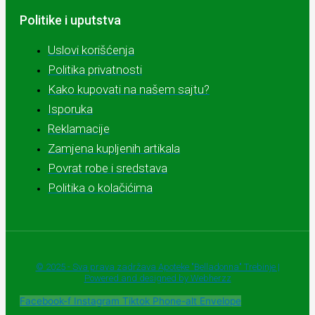
Politike i uputstva
Uslovi korišćenja
Politika privatnosti
Kako kupovati na našem sajtu?
Isporuka
Reklamacije
Zamjena kupljenih artikala
Povrat robe i sredstava
Politika o kolačićima
© 2025 - Sva prava zadržava Apoteke "Belladonna" Trebinje |
Powered and designed by Webherzz
Facebook-f
Instagram
Tiktok
Phone-alt
Envelope