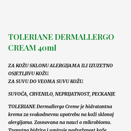
TOLERIANE DERMALLERGO
CREAM 40ml
ZA KOŽU SKLONU ALERGIJAMA ILI IZUZETNO
OSJETLJIVU KOŽU.
ZA SUVU DO VEOMA SUVU KOŽU.
SUVOĆA, CRVENILO, NEPRIJATNOST, PECKANJE
TOLERIANE Dermallergo Creme je hidratantna
krema za svakodnevnu upotrebu na koži sklonoj
alergijama. Zasnovana na nauci o mikrobiomu.
Trenutno hidrira i umiruje nadraženost kože.