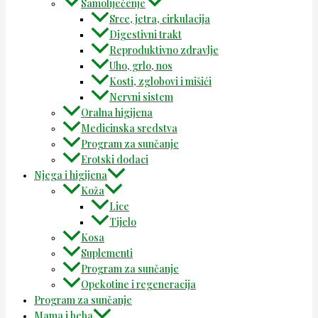
Samoliječenje
Srce, jetra, cirkulacija
Digestivni trakt
Reproduktivno zdravlje
Uho, grlo, nos
Kosti, zglobovi i mišići
Nervni sistem
Oralna higijena
Medicinska sredstva
Program za sunčanje
Erotski dodaci
Njega i higijena
Koža
Lice
Tijelo
Kosa
Suplementi
Program za sunčanje
Opekotine i regeneracija
Program za sunčanje
Mama i beba