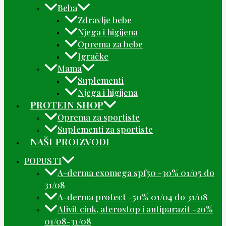
Beba
Zdravlje bebe
Njega i higijena
Oprema za bebe
Igračke
Mama
Suplementi
Njega i higijena
PROTEIN SHOP
Oprema za sportiste
Suplementi za sportiste
NAŠI PROIZVODI
POPUSTI
A-derma exomega spf50 -30% 01/05 do
31/08
A-derma protect -50% 01/04 do 31/08
Alivit cink, aterostop i antiparazit -20%
01/08-31/08