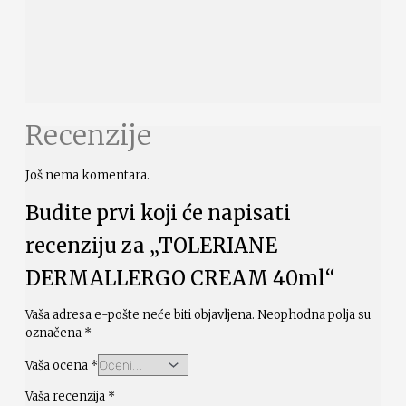
Recenzije
Još nema komentara.
Budite prvi koji će napisati
recenziju za „TOLERIANE
DERMALLERGO CREAM 40ml“
Vaša adresa e-pošte neće biti objavljena.
Neophodna polja su
označena
*
Vaša ocena
*
Vaša recenzija
*