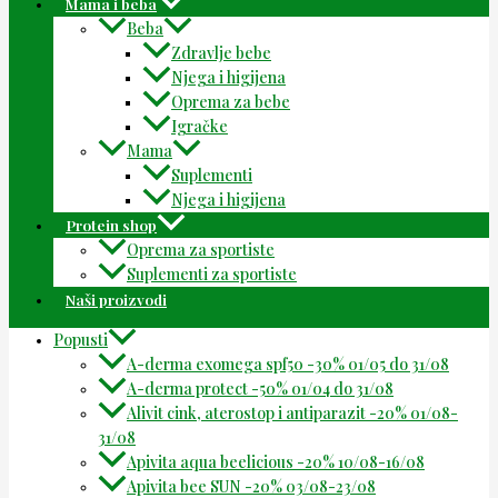
Mama i beba
Beba
Zdravlje bebe
Njega i higijena
Oprema za bebe
Igračke
Mama
Suplementi
Njega i higijena
Protein shop
Oprema za sportiste
Suplementi za sportiste
Naši proizvodi
Popusti
A-derma exomega spf50 -30% 01/05 do 31/08
A-derma protect -50% 01/04 do 31/08
Alivit cink, aterostop i antiparazit -20% 01/08-
31/08
Apivita aqua beelicious -20% 10/08-16/08
Apivita bee SUN -20% 03/08-23/08