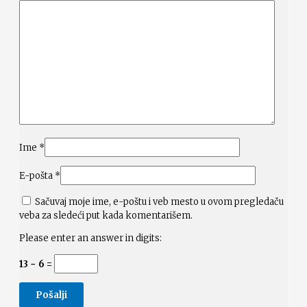
Ime
*
E-pošta
*
Sačuvaj moje ime, e-poštu i veb mesto u ovom pregledaču
veba za sledeći put kada komentarišem.
Please enter an answer in digits:
13 − 6 =