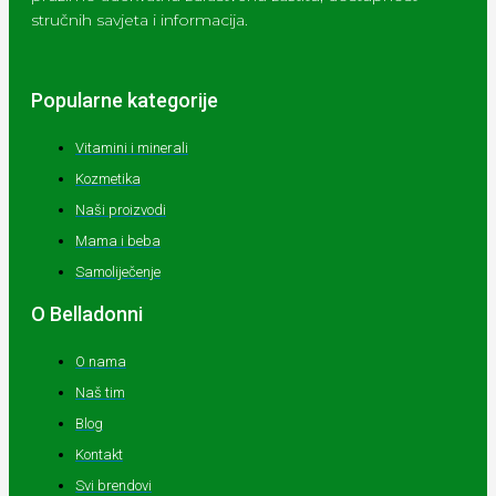
stručnih savjeta i informacija.
Popularne kategorije
Vitamini i minerali
Kozmetika
Naši proizvodi
Mama i beba
Samoliječenje
O Belladonni
O nama
Naš tim
Blog
Kontakt
Svi brendovi