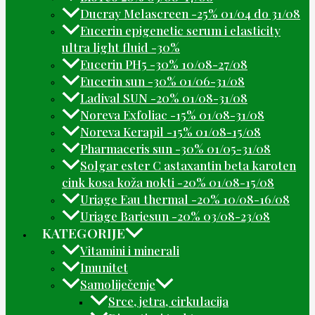
Ducray Melascreen -25% 01/04 do 31/08
Eucerin epigenetic serum i elasticity
ultra light fluid -30%
Eucerin PH5 -30% 10/08-27/08
Eucerin sun -30% 01/06-31/08
Ladival SUN -20% 01/08-31/08
Noreva Exfoliac -15% 01/08-31/08
Noreva Kerapil -15% 01/08-15/08
Pharmaceris sun -30% 01/05-31/08
Solgar ester C astaxantin beta karoten
cink kosa koža nokti -20% 01/08-15/08
Uriage Eau thermal -20% 10/08-16/08
Uriage Bariesun -20% 03/08-23/08
KATEGORIJE
Vitamini i minerali
Imunitet
Samoliječenje
Srce, jetra, cirkulacija