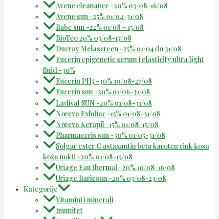
Avene cleanance -20% 03/08-16/08
Avene sun -25% 01/04-31/08
Babe sun -22% 01/08 – 15/08
BioTeo 20% 05/08-17/08
Ducray Melascreen -25% 01/04 do 31/08
Eucerin epigenetic serum i elasticity ultra light
fluid -30%
Eucerin PH5 -30% 10/08-27/08
Eucerin sun -30% 01/06-31/08
Ladival SUN -20% 01/08-31/08
Noreva Exfoliac -15% 01/08-31/08
Noreva Kerapil -15% 01/08-15/08
Pharmaceris sun -30% 01/05-31/08
Solgar ester C astaxantin beta karoten cink kosa
koža nokti -20% 01/08-15/08
Uriage Eau thermal -20% 10/08-16/08
Uriage Bariesun -20% 03/08-23/08
Kategorije
Vitamini i minerali
Imunitet