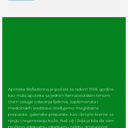
Apoteka Belladonna je počela sa radom 1996. godine
kao mala apoteka sa jednim farmaceutskim timom.
Osim usluge izdavanja lijekova, suplemenata i
medicinskih sredstava izrađujemo magistralne
preparate, galenske preparate, kao i brojne kreme za
njegu i regeneraciju kože. Naš cilj i želja je bila da Vam
pružimo adekvatnu zdrastvenu zaštitu, dostupnost