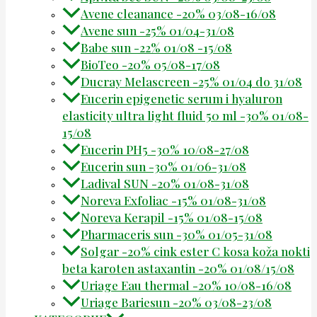
Avene cleanance -20% 03/08-16/08
Avene sun -25% 01/04-31/08
Babe sun -22% 01/08 -15/08
BioTeo -20% 05/08-17/08
Ducray Melascreen -25% 01/04 do 31/08
Eucerin epigenetic serum i hyaluron
elasticity ultra light fluid 50 ml -30% 01/08-
15/08
Eucerin PH5 -30% 10/08-27/08
Eucerin sun -30% 01/06-31/08
Ladival SUN -20% 01/08-31/08
Noreva Exfoliac -15% 01/08-31/08
Noreva Kerapil -15% 01/08-15/08
Pharmaceris sun -30% 01/05-31/08
Solgar -20% cink ester C kosa koža nokti
beta karoten astaxantin -20% 01/08/15/08
Uriage Eau thermal -20% 10/08-16/08
Uriage Bariesun -20% 03/08-23/08