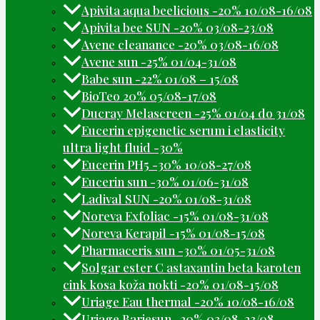
Apivita aqua beelicious -20% 10/08-16/08
Apivita bee SUN -20% 03/08-23/08
Avene cleanance -20% 03/08-16/08
Avene sun -25% 01/04-31/08
Babe sun -22% 01/08 – 15/08
BioTeo 20% 05/08-17/08
Ducray Melascreen -25% 01/04 do 31/08
Eucerin epigenetic serum i elasticity
ultra light fluid -30%
Eucerin PH5 -30% 10/08-27/08
Eucerin sun -30% 01/06-31/08
Ladival SUN -20% 01/08-31/08
Noreva Exfoliac -15% 01/08-31/08
Noreva Kerapil -15% 01/08-15/08
Pharmaceris sun -30% 01/05-31/08
Solgar ester C astaxantin beta karoten
cink kosa koža nokti -20% 01/08-15/08
Uriage Eau thermal -20% 10/08-16/08
Uriage Bariesun -20% 03/08-23/08