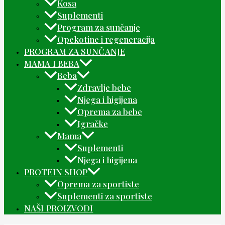
Kosa
Suplementi
Program za sunčanje
Opekotine i regeneracija
PROGRAM ZA SUNČANJE
MAMA I BEBA
Beba
Zdravlje bebe
Njega i higijena
Oprema za bebe
Igračke
Mama
Suplementi
Njega i higijena
PROTEIN SHOP
Oprema za sportiste
Suplementi za sportiste
NAŠI PROIZVODI