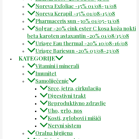
Noreva Exfoliac -15% 01/08-31/08
Noreva Kerapil -15% 01/08-15/08
Pharmaceris sun -30% 01/05-31/08
Solgar -20% cink ester C kosa koža nokti
beta karoten astaxantin -20% 01/08/15/08
Uriage Eau thermal -20% 10/08-16/08
Uriage Bariesun -20% 03/08-23/08
KATEGORIJE
Vitamini i minerali
Imunitet
Samoliječenje
Srce, jetra, cirkulacija
Digestivni trakt
Reproduktivno zdravlje
Uho, grlo, nos
Kosti, zglobovi i mišići
Nervni sistem
Oralna higijena