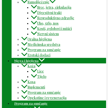
Samoliječenje
Srce, jetra, cirkulacija
Digestivni trakt
Reproduktivno zdravlje
Uho, grlo, nos
Kosti, zglobovi i mišići
Nervni sistem
Oralna higijena
Medicinska sredstva
Program za sunčanje
Erotski dodaci
Njega i higijena
Koža
Lice
Tijelo
Kosa
Suplementi
Program za sunčanje
Opekotine i regeneracija
Program za sunčanje