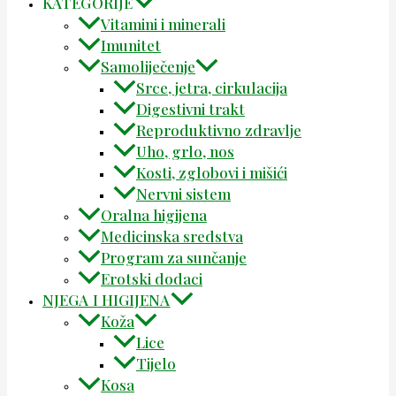
KATEGORIJE
Vitamini i minerali
Imunitet
Samoliječenje
Srce, jetra, cirkulacija
Digestivni trakt
Reproduktivno zdravlje
Uho, grlo, nos
Kosti, zglobovi i mišići
Nervni sistem
Oralna higijena
Medicinska sredstva
Program za sunčanje
Erotski dodaci
NJEGA I HIGIJENA
Koža
Lice
Tijelo
Kosa