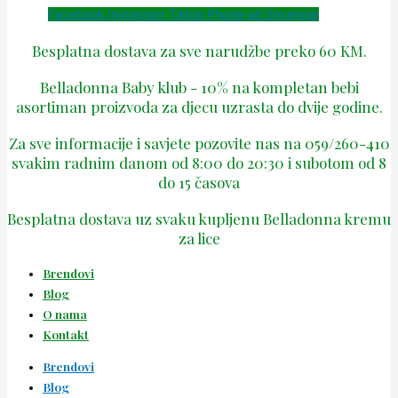
Facebook
Instagram
Tiktok
Phone-alt
Envelope
Besplatna dostava za sve narudžbe preko 60 KM.
Belladonna Baby klub - 10% na kompletan bebi
asortiman proizvoda za djecu uzrasta do dvije godine.
Za sve informacije i savjete pozovite nas na 059/260-410
svakim radnim danom od 8:00 do 20:30 i subotom od 8
do 15 časova
Besplatna dostava uz svaku kupljenu Belladonna kremu
za lice
Brendovi
Blog
O nama
Kontakt
Brendovi
Blog