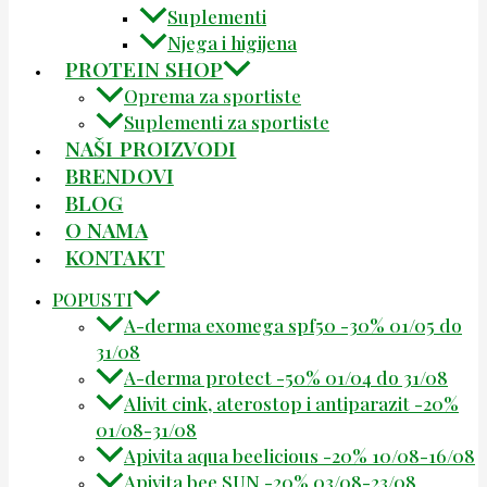
Suplementi
Njega i higijena
PROTEIN SHOP
Oprema za sportiste
Suplementi za sportiste
NAŠI PROIZVODI
BRENDOVI
BLOG
O NAMA
KONTAKT
POPUSTI
A-derma exomega spf50 -30% 01/05 do
31/08
A-derma protect -50% 01/04 do 31/08
Alivit cink, aterostop i antiparazit -20%
01/08-31/08
Apivita aqua beelicious -20% 10/08-16/08
Apivita bee SUN -20% 03/08-23/08