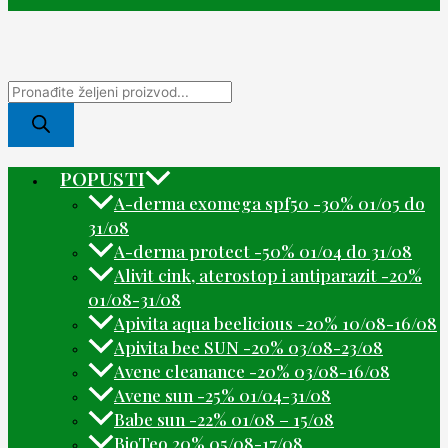
POPUSTI
A-derma exomega spf50 -30% 01/05 do
31/08
A-derma protect -50% 01/04 do 31/08
Alivit cink, aterostop i antiparazit -20%
01/08-31/08
Apivita aqua beelicious -20% 10/08-16/08
Apivita bee SUN -20% 03/08-23/08
Avene cleanance -20% 03/08-16/08
Avene sun -25% 01/04-31/08
Babe sun -22% 01/08 – 15/08
BioTeo 20% 05/08-17/08