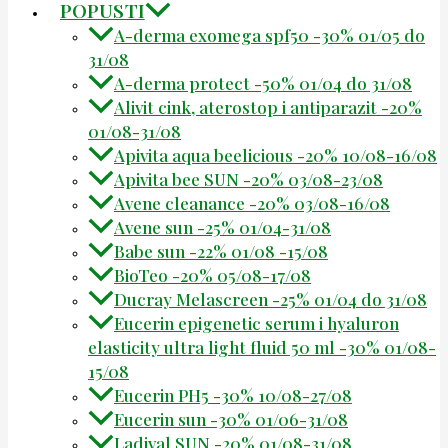
POPUSTI
A-derma exomega spf50 -30% 01/05 do
31/08
A-derma protect -50% 01/04 do 31/08
Alivit cink, aterostop i antiparazit -20%
01/08-31/08
Apivita aqua beelicious -20% 10/08-16/08
Apivita bee SUN -20% 03/08-23/08
Avene cleanance -20% 03/08-16/08
Avene sun -25% 01/04-31/08
Babe sun -22% 01/08 -15/08
BioTeo -20% 05/08-17/08
Ducray Melascreen -25% 01/04 do 31/08
Eucerin epigenetic serum i hyaluron
elasticity ultra light fluid 50 ml -30% 01/08-
15/08
Eucerin PH5 -30% 10/08-27/08
Eucerin sun -30% 01/06-31/08
Ladival SUN -20% 01/08-31/08