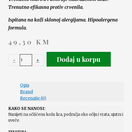
Trenutno efikasna protiv crvenila.
Ispitana na koži sklonoj alergijama. Hipoalergena
formula.
49,30
KM
Dodaj u korpu
-
+
Opis
Brand
Recenzije (0)
KAKO SE NANOSI:
Nanijeti na očišćenu kožu lica, područja oko očiju i vrata, ujutru i
uveče.
TEKSTURA