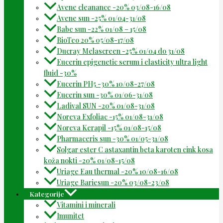
Avene cleanance -20% 03/08-16/08
Avene sun -25% 01/04-31/08
Babe sun -22% 01/08 – 15/08
BioTeo 20% 05/08-17/08
Ducray Melascreen -25% 01/04 do 31/08
Eucerin epigenetic serum i elasticity ultra light
fluid -30%
Eucerin PH5 -30% 10/08-27/08
Eucerin sun -30% 01/06-31/08
Ladival SUN -20% 01/08-31/08
Noreva Exfoliac -15% 01/08-31/08
Noreva Kerapil -15% 01/08-15/08
Pharmaceris sun -30% 01/05-31/08
Solgar ester C astaxantin beta karoten cink kosa
koža nokti -20% 01/08-15/08
Uriage Eau thermal -20% 10/08-16/08
Uriage Bariesun -20% 03/08-23/08
Kategorije
Vitamini i minerali
Imunitet