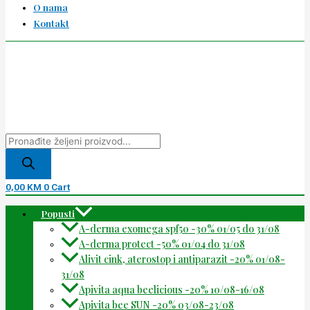
O nama
Kontakt
0,00
KM
0
Cart
Popusti
A-derma exomega spf50 -30% 01/05 do 31/08
A-derma protect -50% 01/04 do 31/08
Alivit cink, aterostop i antiparazit -20% 01/08-
31/08
Apivita aqua beelicious -20% 10/08-16/08
Apivita bee SUN -20% 03/08-23/08