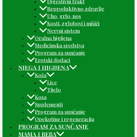
Digestivni trakt
Reproduktivno zdravlje
Uho, grlo, nos
Kosti, zglobovi i mišići
Nervni sistem
Oralna higijena
Medicinska sredstva
Program za sunčanje
Erotski dodaci
NJEGA I HIGIJENA
Koža
Lice
Tijelo
Kosa
Suplementi
Program za sunčanje
Opekotine i regeneracija
PROGRAM ZA SUNČANJE
MAMA I BEBA