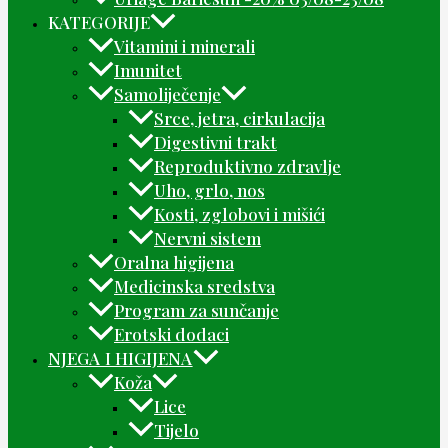
KATEGORIJE
Vitamini i minerali
Imunitet
Samoliječenje
Srce, jetra, cirkulacija
Digestivni trakt
Reproduktivno zdravlje
Uho, grlo, nos
Kosti, zglobovi i mišići
Nervni sistem
Oralna higijena
Medicinska sredstva
Program za sunčanje
Erotski dodaci
NJEGA I HIGIJENA
Koža
Lice
Tijelo