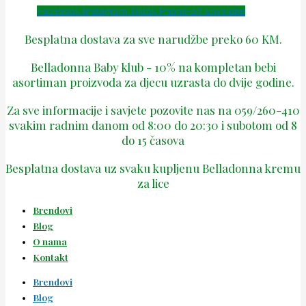
Facebook
Instagram
Tiktok
Phone-alt
Envelope
Besplatna dostava za sve narudžbe preko 60 KM.
Belladonna Baby klub - 10% na kompletan bebi
asortiman proizvoda za djecu uzrasta do dvije godine.
Za sve informacije i savjete pozovite nas na 059/260-410
svakim radnim danom od 8:00 do 20:30 i subotom od 8
do 15 časova
Besplatna dostava uz svaku kupljenu Belladonna kremu
za lice
Brendovi
Blog
O nama
Kontakt
Brendovi
Blog