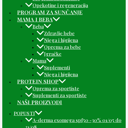
Opekotine i regeneracija
PROGRAM ZA SUNČANJE
MAMA I BEBA
Beba
Zdravlje bebe
Njega i higijena
Oprema za bebe
Igračke
Mama
Suplementi
Njega i higijena
PROTEIN SHOP
Oprema za sportiste
Suplementi za sportiste
NAŠI PROIZVODI
POPUSTI
A-derma exomega spf50 -30% 01/05 do
31/08