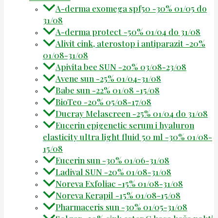
A-derma exomega spf50 -30% 01/05 do
31/08
A-derma protect -50% 01/04 do 31/08
Alivit cink, aterostop i antiparazit -20%
01/08-31/08
Apivita bee SUN -20% 03/08-23/08
Avene sun -25% 01/04-31/08
Babe sun -22% 01/08 -15/08
BioTeo -20% 05/08-17/08
Ducray Melascreen -25% 01/04 do 31/08
Eucerin epigenetic serum i hyaluron
elasticity ultra light fluid 50 ml -30% 01/08-
15/08
Eucerin sun -30% 01/06-31/08
Ladival SUN -20% 01/08-31/08
Noreva Exfoliac -15% 01/08-31/08
Noreva Kerapil -15% 01/08-15/08
Pharmaceris sun -30% 01/05-31/08