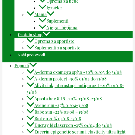
Oprema za bebe
Igračke
Mama
Suplementi
Njega i higijena
Protein shop
Oprema za sportiste
Suplementi za sportiste
Naši proizvodi
Popusti
A-derma exomega spf50 -30% 01/05 do 31/08
A-derma protect -50% 01/04 do 31/08
Alivit cink, aterostop i antiparazit -20% 01/08-
31/08
Apivita bee SUN -20% 03/08-23/08
Avene sun -25% 01/04-31/08
Babe sun -22% 01/08 – 15/08
BioTeo 20% 05/08-17/08
Ducray Melascreen -25% 01/04 do 31/08
Eucerin epigenetic serum i elasticity ultra light