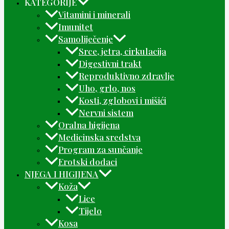
KATEGORIJE
Vitamini i minerali
Imunitet
Samoliječenje
Srce, jetra, cirkulacija
Digestivni trakt
Reproduktivno zdravlje
Uho, grlo, nos
Kosti, zglobovi i mišići
Nervni sistem
Oralna higijena
Medicinska sredstva
Program za sunčanje
Erotski dodaci
NJEGA I HIGIJENA
Koža
Lice
Tijelo
Kosa