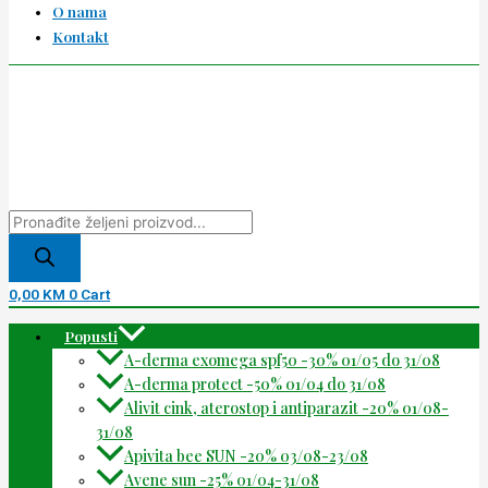
O nama
Kontakt
0,00
KM
0
Cart
Popusti
A-derma exomega spf50 -30% 01/05 do 31/08
A-derma protect -50% 01/04 do 31/08
Alivit cink, aterostop i antiparazit -20% 01/08-
31/08
Apivita bee SUN -20% 03/08-23/08
Avene sun -25% 01/04-31/08