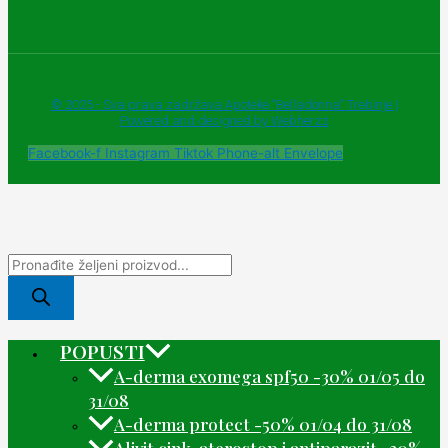
© 2025 - Sva prava zadržava Apoteke "Belladonna" Trebinje |
Powered and designed by Webherzz
Facebook-f
Instagram
Tiktok
Phone-alt
Envelope
POPUSTI
A-derma exomega spf50 -30% 01/05 do
31/08
A-derma protect -50% 01/04 do 31/08
Alivit cink, aterostop i antiparazit -20%