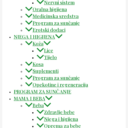
Nervni sistem
Oralna higijena
Medicinska sredstva
Program za sunčanje
Erotski dodaci
NJEGA I HIGIJENA
Koža
Lice
Tijelo
Kosa
Suplementi
Program za sunčanje
Opekotine i regeneracija
PROGRAM ZA SUNČANJE
MAMA I BEBA
Beba
Zdravlje bebe
Njega i higijena
Oprema za bebe