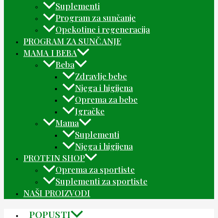
Suplementi
Program za sunčanje
Opekotine i regeneracija
PROGRAM ZA SUNČANJE
MAMA I BEBA
Beba
Zdravlje bebe
Njega i higijena
Oprema za bebe
Igračke
Mama
Suplementi
Njega i higijena
PROTEIN SHOP
Oprema za sportiste
Suplementi za sportiste
NAŠI PROIZVODI
POPUSTI