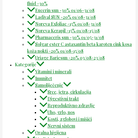
fluid -30%
Eucerin sun -30% 01/06-31/08
Ladival SUN -20% 01/08-31/08
Noreva Exfoliac -15% 01/08-31/08
Noreva Kerapil -15% 01/08-15/08
Pharmaceris sun -30% 01/05-31/08
Solgar ester C astaxantin beta karoten cink kosa
koža nokti -20% 01/08-15/08
Uriage Bariesun -20% 03/08-23/08
Kategorije
Vitamini i minerali
Imunitet
Samoliječenje
Srce, jetra, cirkulacija
Digestivni trakt
Reproduktivno zdravlje
Uho, grlo, nos
Kosti, zglobovi i mišići
Nervni sistem
Oralna higijena