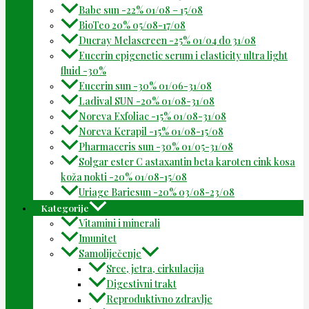
Babe sun -22% 01/08 – 15/08
BioTeo 20% 05/08-17/08
Ducray Melascreen -25% 01/04 do 31/08
Eucerin epigenetic serum i elasticity ultra light
fluid -30%
Eucerin sun -30% 01/06-31/08
Ladival SUN -20% 01/08-31/08
Noreva Exfoliac -15% 01/08-31/08
Noreva Kerapil -15% 01/08-15/08
Pharmaceris sun -30% 01/05-31/08
Solgar ester C astaxantin beta karoten cink kosa
koža nokti -20% 01/08-15/08
Uriage Bariesun -20% 03/08-23/08
Kategorije
Vitamini i minerali
Imunitet
Samoliječenje
Srce, jetra, cirkulacija
Digestivni trakt
Reproduktivno zdravlje