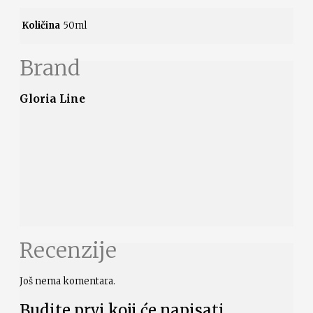
Količina
50ml
Brand
Gloria Line
Recenzije
Još nema komentara.
Budite prvi koji će napisati