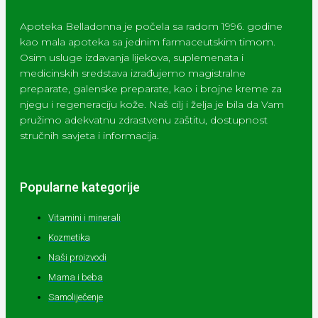
Apoteka Belladonna je počela sa radom 1996. godine
kao mala apoteka sa jednim farmaceutskim timom.
Osim usluge izdavanja lijekova, suplemenata i
medicinskih sredstava izrađujemo magistralne
preparate, galenske preparate, kao i brojne kreme za
njegu i regeneraciju kože. Naš cilj i želja je bila da Vam
pružimo adekvatnu zdrastvenu zaštitu, dostupnost
stručnih savjeta i informacija.
Popularne kategorije
Vitamini i minerali
Kozmetika
Naši proizvodi
Mama i beba
Samoliječenje