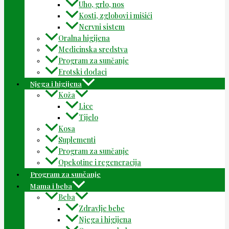
Uho, grlo, nos
Kosti, zglobovi i mišići
Nervni sistem
Oralna higijena
Medicinska sredstva
Program za sunčanje
Erotski dodaci
Njega i higijena
Koža
Lice
Tijelo
Kosa
Suplementi
Program za sunčanje
Opekotine i regeneracija
Program za sunčanje
Mama i beba
Beba
Zdravlje bebe
Njega i higijena