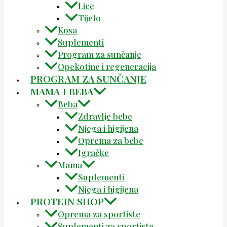
Lice
Tijelo
Kosa
Suplementi
Program za sunčanje
Opekotine i regeneracija
PROGRAM ZA SUNČANJE
MAMA I BEBA
Beba
Zdravlje bebe
Njega i higijena
Oprema za bebe
Igračke
Mama
Suplementi
Njega i higijena
PROTEIN SHOP
Oprema za sportiste
Suplementi za sportiste