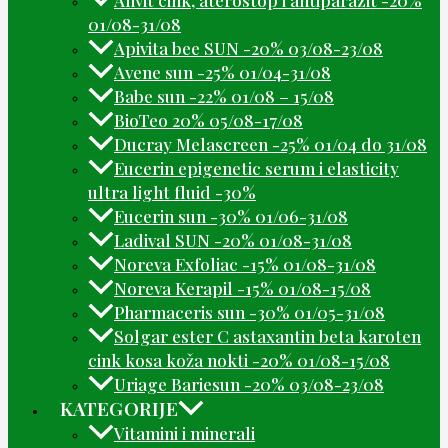
01/08-31/08
Apivita bee SUN -20% 03/08-23/08
Avene sun -25% 01/04-31/08
Babe sun -22% 01/08 – 15/08
BioTeo 20% 05/08-17/08
Ducray Melascreen -25% 01/04 do 31/08
Eucerin epigenetic serum i elasticity
ultra light fluid -30%
Eucerin sun -30% 01/06-31/08
Ladival SUN -20% 01/08-31/08
Noreva Exfoliac -15% 01/08-31/08
Noreva Kerapil -15% 01/08-15/08
Pharmaceris sun -30% 01/05-31/08
Solgar ester C astaxantin beta karoten
cink kosa koža nokti -20% 01/08-15/08
Uriage Bariesun -20% 03/08-23/08
KATEGORIJE
Vitamini i minerali