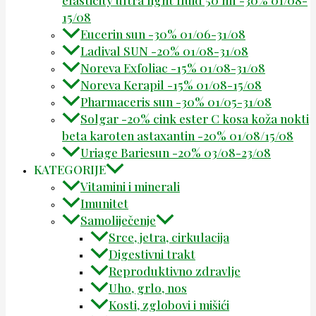
elasticity ultra light fluid 50 ml -30% 01/08-
15/08
Eucerin sun -30% 01/06-31/08
Ladival SUN -20% 01/08-31/08
Noreva Exfoliac -15% 01/08-31/08
Noreva Kerapil -15% 01/08-15/08
Pharmaceris sun -30% 01/05-31/08
Solgar -20% cink ester C kosa koža nokti
beta karoten astaxantin -20% 01/08/15/08
Uriage Bariesun -20% 03/08-23/08
KATEGORIJE
Vitamini i minerali
Imunitet
Samoliječenje
Srce, jetra, cirkulacija
Digestivni trakt
Reproduktivno zdravlje
Uho, grlo, nos
Kosti, zglobovi i mišići