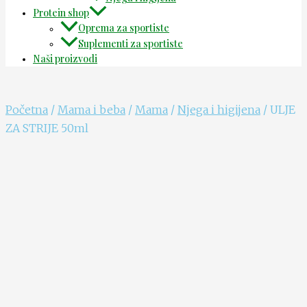
Protein shop
Oprema za sportiste
Suplementi za sportiste
Naši proizvodi
Početna
/
Mama i beba
/
Mama
/
Njega i higijena
/ ULJE
ZA STRIJE 50ml