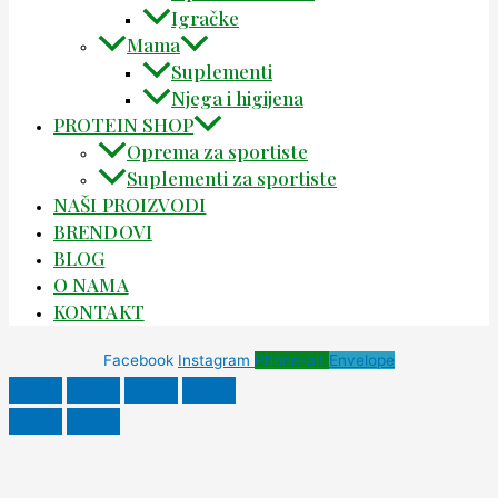
Igračke
Mama
Suplementi
Njega i higijena
PROTEIN SHOP
Oprema za sportiste
Suplementi za sportiste
NAŠI PROIZVODI
BRENDOVI
BLOG
O NAMA
KONTAKT
Facebook
Instagram
Phone-alt
Envelope