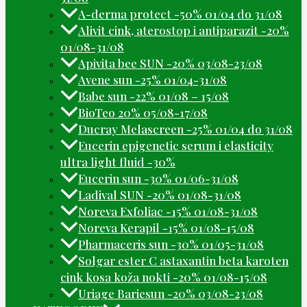
A-derma protect -50% 01/04 do 31/08
Alivit cink, aterostop i antiparazit -20%
01/08-31/08
Apivita bee SUN -20% 03/08-23/08
Avene sun -25% 01/04-31/08
Babe sun -22% 01/08 – 15/08
BioTeo 20% 05/08-17/08
Ducray Melascreen -25% 01/04 do 31/08
Eucerin epigenetic serum i elasticity
ultra light fluid -30%
Eucerin sun -30% 01/06-31/08
Ladival SUN -20% 01/08-31/08
Noreva Exfoliac -15% 01/08-31/08
Noreva Kerapil -15% 01/08-15/08
Pharmaceris sun -30% 01/05-31/08
Solgar ester C astaxantin beta karoten
cink kosa koža nokti -20% 01/08-15/08
Uriage Bariesun -20% 03/08-23/08