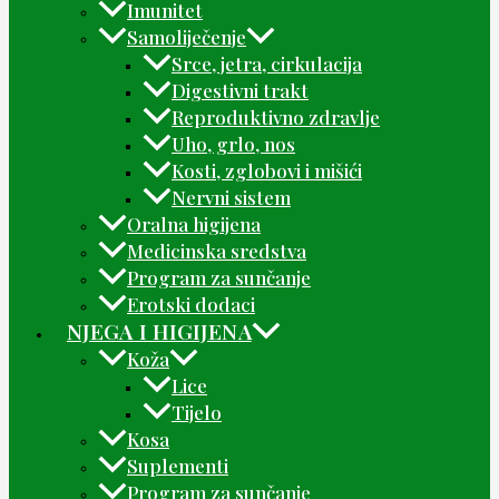
Imunitet
Samoliječenje
Srce, jetra, cirkulacija
Digestivni trakt
Reproduktivno zdravlje
Uho, grlo, nos
Kosti, zglobovi i mišići
Nervni sistem
Oralna higijena
Medicinska sredstva
Program za sunčanje
Erotski dodaci
NJEGA I HIGIJENA
Koža
Lice
Tijelo
Kosa
Suplementi
Program za sunčanje