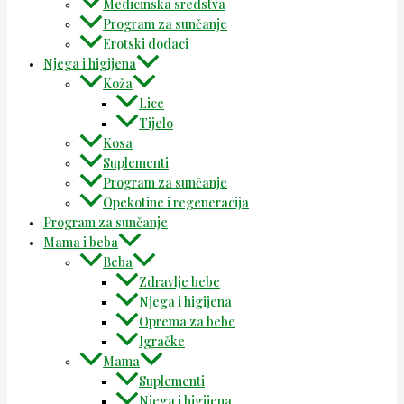
Medicinska sredstva
Program za sunčanje
Erotski dodaci
Njega i higijena
Koža
Lice
Tijelo
Kosa
Suplementi
Program za sunčanje
Opekotine i regeneracija
Program za sunčanje
Mama i beba
Beba
Zdravlje bebe
Njega i higijena
Oprema za bebe
Igračke
Mama
Suplementi
Njega i higijena