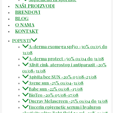
NAŠI PROIZVODI
BRENDOVI
BLOG
O NAMA
KONTAKT
POPUSTI
A-derma exomega spf50 -30% 01/05 do
31/08
A-derma protect -50% 01/04 do 31/08
Alivit cink, aterostop i antiparazit -20%
01/08-31/08
Apivita bee SUN -20% 03/08-23/08
Avene sun -25% 01/04-31/08
Babe sun -22% 01/08 -15/08
BioTeo -20% 05/08-17/08
Ducray Melascreen -25% 01/04 do 31/08
Eucerin epigenetic serum i hyaluron