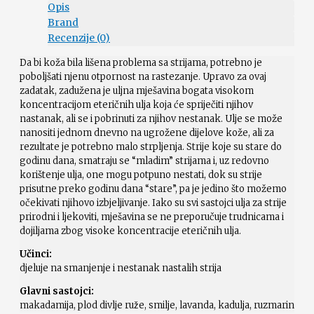
Opis
Brand
Recenzije (0)
Da bi koža bila lišena problema sa strijama, potrebno je
poboljšati njenu otpornost na rastezanje. Upravo za ovaj
zadatak, zadužena je uljna mješavina bogata visokom
koncentracijom eteričnih ulja koja će spriječiti njihov
nastanak, ali se i pobrinuti za njihov nestanak. Ulje se može
nanositi jednom dnevno na ugrožene dijelove kože, ali za
rezultate je potrebno malo strpljenja. Strije koje su stare do
godinu dana, smatraju se “mladim” strijama i, uz redovno
korištenje ulja, one mogu potpuno nestati, dok su strije
prisutne preko godinu dana “stare”, pa je jedino što možemo
očekivati njihovo izbjeljivanje. Iako su svi sastojci ulja za strije
prirodni i ljekoviti, mješavina se ne preporučuje trudnicama i
dojiljama zbog visoke koncentracije eteričnih ulja.
Uč
inci:
djeluje na smanjenje i nestanak nastalih strija
Glavni sastojci:
makadamija, plod divlje ruže, smilje, lavanda, kadulja, ruzmarin