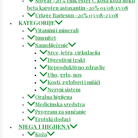
Solgar -20% cink ester C kosa koža nokti
beta karoten astaxantin -20% 01/08/15/08
Uriage Bariesun -20% 03/08-23/08
KATEGORIJE
Vitamini i minerali
Imunitet
Samoliječenje
Srce, jetra, cirkulacija
Digestivni trakt
Reproduktivno zdravlje
Uho, grlo, nos
Kosti, zglobovi i mišići
Nervni sistem
Oralna higijena
Medicinska sredstva
Program za sunčanje
Erotski dodaci
NJEGA I HIGIJENA
Koža